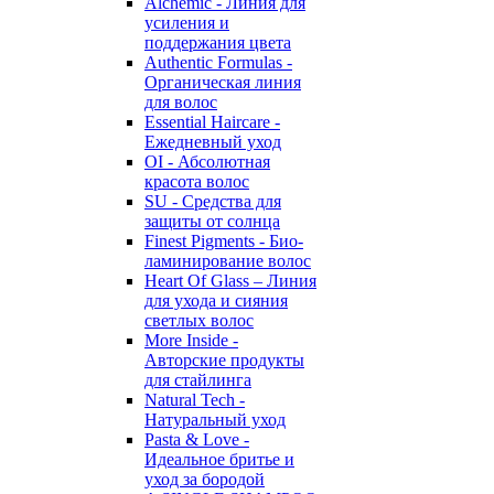
Alchemic - Линия для
усиления и
поддержания цвета
Authentic Formulas -
Органическая линия
для волос
Essential Haircare -
Eжедневный уход
OI - Абсолютная
красота волос
SU - Средства для
защиты от солнца
Finest Pigments - Био-
ламинирование волос
Heart Of Glass – Линия
для ухода и сияния
светлых волос
More Inside -
Авторские продукты
для стайлинга
Natural Tech -
Натуральный уход
Pasta & Love -
Идеальное бритье и
уход за бородой