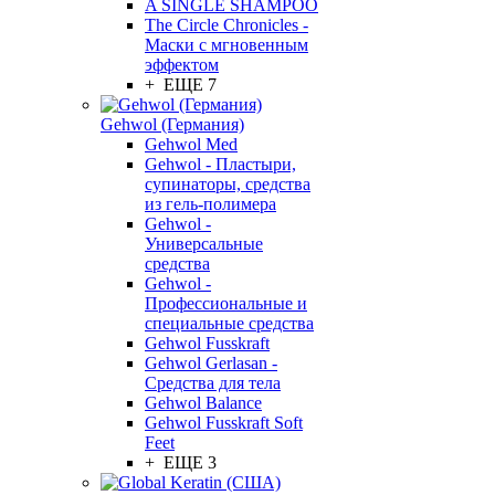
A SINGLE SHAMPOO
The Circle Chronicles -
Маски с мгновенным
эффектом
+ ЕЩЕ 7
Gehwol (Германия)
Gehwol Med
Gehwol - Пластыри,
супинаторы, средства
из гель-полимера
Gehwol -
Универсальные
средства
Gehwol -
Профессиональные и
специальные средства
Gehwol Fusskraft
Gehwol Gerlasan -
Средства для тела
Gehwol Balance
Gehwol Fusskraft Soft
Feet
+ ЕЩЕ 3