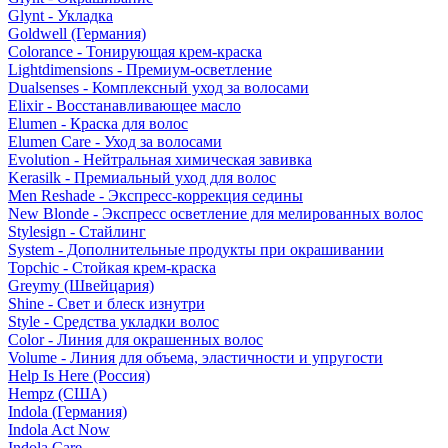
Glynt - Укладка
Goldwell (Германия)
Colorance - Тонирующая крем-краска
Lightdimensions - Премиум-осветление
Dualsenses - Комплексный уход за волосами
Elixir - Восстанавливающее масло
Elumen - Краска для волос
Elumen Care - Уход за волосами
Evolution - Нейтральная химическая завивка
Kerasilk - Премиальный уход для волос
Men Reshade - Экспресс-коррекция седины
New Blonde - Экспресс осветление для мелированных волос
Stylesign - Стайлинг
System - Дополнительные продукты при окрашивании
Topchic - Стойкая крем-краска
Greymy (Швейцария)
Shine - Свет и блеск изнутри
Style - Средства укладки волос
Color - Линия для окрашенных волос
Volume - Линия для объема, эластичности и упругости
Help Is Here (Россия)
Hempz (США)
Indola (Германия)
Indola Act Now
Indola Care