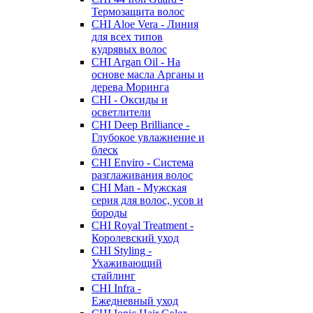
Термозащита волос
CHI Aloe Vera - Линия
для всех типов
кудрявых волос
CHI Argan Oil - На
основе масла Арганы и
дерева Моринга
CHI - Оксиды и
осветлители
CHI Deep Brilliance -
Глубокое увлажнение и
блеск
CHI Enviro - Система
разглаживания волос
CHI Man - Мужская
серия для волос, усов и
бороды
CHI Royal Treatment -
Королевский уход
CHI Styling -
Ухаживающий
стайлинг
CHI Infra -
Ежедневный уход