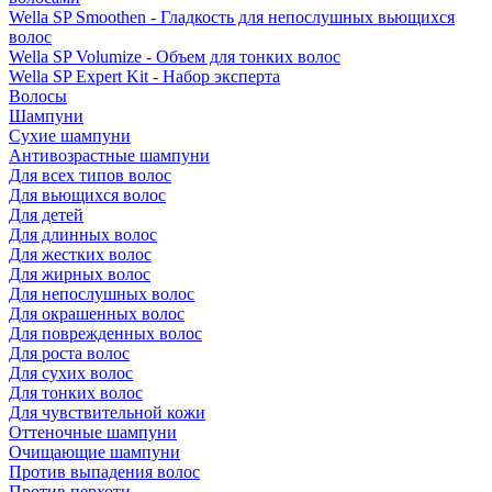
Wella SP Smoothen - Гладкость для непослушных вьющихся
волос
Wella SP Volumize - Объем для тонких волос
Wella SP Expert Kit - Набор эксперта
Волосы
Шампуни
Сухие шампуни
Антивозрастные шампуни
Для всех типов волос
Для вьющихся волос
Для детей
Для длинных волос
Для жестких волос
Для жирных волос
Для непослушных волос
Для окрашенных волос
Для поврежденных волос
Для роста волос
Для сухих волос
Для тонких волос
Для чувствительной кожи
Оттеночные шампуни
Очищающие шампуни
Против выпадения волос
Против перхоти