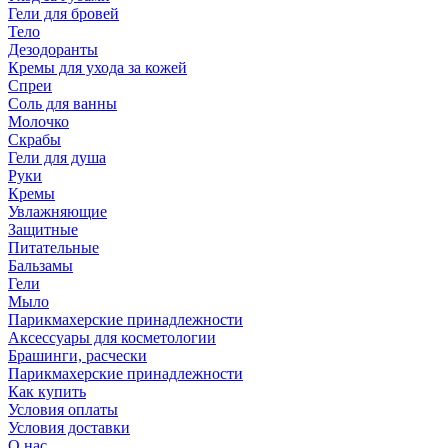
Гели для бровей
Тело
Дезодоранты
Кремы для ухода за кожей
Спреи
Соль для ванны
Молочко
Скрабы
Гели для душа
Руки
Кремы
Увлажняющие
Защитные
Питательные
Бальзамы
Гели
Мыло
Парикмахерские принадлежности
Аксессуары для косметологии
Брашинги, расчески
Парикмахерские принадлежности
Как купить
Условия оплаты
Условия доставки
О нас