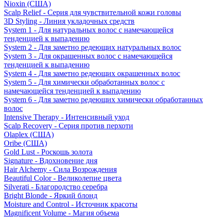
Nioxin (США)
Scalp Relief - Серия для чувствительной кожи головы
3D Styling - Линия укладочных средств
System 1 - Для натуральных волос с намечающейся
тенденцией к выпадению
System 2 - Для заметно редеющих натуральных волос
System 3 - Для окрашенных волос с намечающейся
тенденцией к выпадению
System 4 - Для заметно редеющих окрашенных волос
System 5 - Для химически обработанных волос с
намечающейся тенденцией к выпадению
System 6 - Для заметно редеющих химически обработанных
волос
Intensive Therapy - Интенсивный уход
Scalp Recovery - Серия против перхоти
Olaplex (США)
Oribe (США)
Gold Lust - Роскошь золота
Signature - Вдохновение дня
Hair Alchemy - Сила Возрождения
Beautiful Color - Великолепие цвета
Silverati - Благородство серебра
Bright Blonde - Яркий блонд
Moisture and Control - Источник красоты
Magnificent Volume - Магия объема