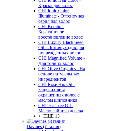
CHI Ionic Hair Color -
Краска для волос
CHI Ionic Color
Illuminate - Оттеночная
серия для волос
CHI Keratin -
Кератиновое
восстановление волос
CHI Luxury Black Seed
Oil - Линия уходов для
поврежденных волос
CHI Magnified Volume -
Для тонких волос
CHI Olive Organics - На
основе натуральных
ингредиентов
CHI Rose Hip Oil -
Защита цвета
окрашенных волос с
маслом шиповника
CHI Tea Tree Oil -
Масло чайного дерева
+ ЕЩЕ 13
Davines (Италия)