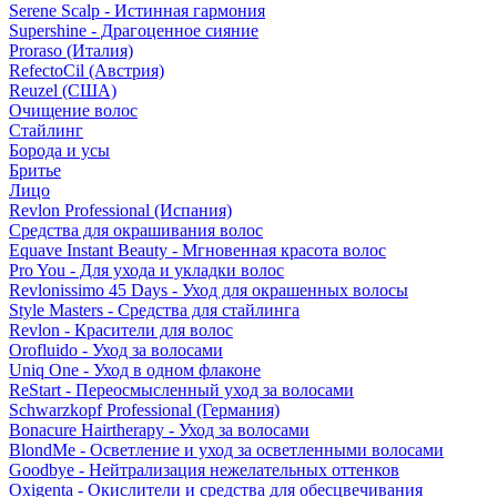
Serene Scalp - Истинная гармония
Supershine - Драгоценное сияние
Proraso (Италия)
RefectoCil (Австрия)
Reuzel (США)
Очищение волос
Стайлинг
Борода и усы
Бритье
Лицо
Revlon Professional (Испания)
Средства для окрашивания волос
Equave Instant Beauty - Мгновенная красота волос
Pro You - Для ухода и укладки волос
Revlonissimo 45 Days - Уход для окрашенных волосы
Style Masters - Средства для стайлинга
Revlon - Красители для волос
Orofluido - Уход за волосами
Uniq One - Уход в одном флаконе
ReStart - Переосмысленный уход за волосами
Schwarzkopf Professional (Германия)
Bonacure Hairtherapy - Уход за волосами
BlondMe - Осветление и уход за осветленными волосами
Goodbye - Нейтрализация нежелательных оттенков
Oxigenta - Окислители и средства для обесцвечивания