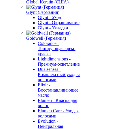
Global Keratin (США)
Glynt (Германия)
Glynt - Уход
Glynt - Окрашивание
Glynt - Укладка
Goldwell (Германия)
Colorance -
Тонирующая крем-
краска
Lightdimensions -
Премиум-осветление
Dualsenses -
Комплексный уход за
волосами
Elixir -
Восстанавливающее
масло
Elumen - Краска для
волос
Elumen Care - Уход за
волосами
Evolution -
Нейтральная