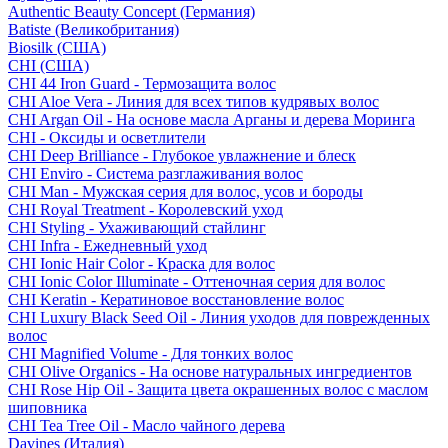
Authentic Beauty Concept (Германия)
Batiste (Великобритания)
Biosilk (США)
CHI (США)
CHI 44 Iron Guard - Термозащита волос
CHI Aloe Vera - Линия для всех типов кудрявых волос
CHI Argan Oil - На основе масла Арганы и дерева Моринга
CHI - Оксиды и осветлители
CHI Deep Brilliance - Глубокое увлажнение и блеск
CHI Enviro - Система разглаживания волос
CHI Man - Мужская серия для волос, усов и бороды
CHI Royal Treatment - Королевский уход
CHI Styling - Ухаживающий стайлинг
CHI Infra - Ежедневный уход
CHI Ionic Hair Color - Краска для волос
CHI Ionic Color Illuminate - Оттеночная серия для волос
CHI Keratin - Кератиновое восстановление волос
CHI Luxury Black Seed Oil - Линия уходов для поврежденных
волос
CHI Magnified Volume - Для тонких волос
CHI Olive Organics - На основе натуральных ингредиентов
CHI Rose Hip Oil - Защита цвета окрашенных волос с маслом
шиповника
CHI Tea Tree Oil - Масло чайного дерева
Davines (Италия)