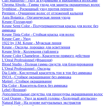
Curl Manifesto - Уход за кудрявыми и вьющимися волосами
Chroma Absolu - Гамма ухода для защиты окрашенных волос
Symbiose - Роскошный уход против перхоти
Premiere - Очищение волос от отложений кальция
Aura Botanica - Органическая линия ухода
Keune (Голландия)
Keune Semi Color - Полуперманентная краска для волос без
аммиака
Keune Tinta Color - Стойкая краска для волос
Keune Care - Уход
1922 by J.M. Keune - Мужская линия
Keune - Оксиды, порошки для осветления
Keune Style - Коллекция стайлинга
Keune Color Chameleon - Красители прямого действия
L'Oreal Professionnel (Франция)
Blond Studio - Полная гамма средств для блондирования
L'Oreal Professionnel - Оксиды
Dia Light - Кислотный краситель тон в тон без аммиака
INOA - Стойкое окрашивание без аммиака
Majirel - Стойкое окрашивание
Dia Color - Краситель-блеск без аммиака
Lebel (Япония)
Дополнительные средства для процедуры окрашивания волос
Cool Orange - Уход за кожей головы «Холодный апельсин»
Natural Hair - На основе натуральных экстрактов