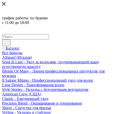
график работы:
по будням
с 11:00 до 18:00
Каталог
Все бренды
Alfaparf (Италия)
Semi di Lino - Уход за волосами, подчеркивающий вашу
естественную красоту
Blends Of Many - Линия профессиональных продуктов для
мужчин
Il Salone Milano - Профессиональный уход для волос
Lisse Design - Трансформация волос
Style Stories - Укладка с безупречным результатом
American Crew (США)
Classic - Ежедневный уход
Precision Blend - Окрашивание и тонирование
Shave - Средства для бритья
Styling - Укладка и стайлинг