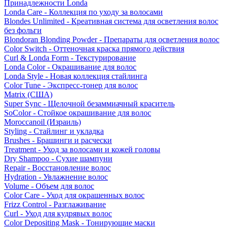
Принадлежности Londa
Londa Care - Коллекция по уходу за волосами
Blondes Unlimited - Креативная система для осветления волос
без фольги
Blondoran Blonding Powder - Препараты для осветления волос
Color Switch - Оттеночная краска прямого действия
Curl & Londa Form - Текстурирование
Londa Color - Окрашивание для волос
Londa Style - Новая коллекция стайлинга
Color Tune - Экспресс-тонер для волос
Matrix (США)
Super Sync - Щелочной безаммиачный краситель
SoColor - Стойкое окрашивание для волос
Moroccanoil (Израиль)
Styling - Стайлинг и укладка
Brushes - Брашинги и расчески
Treatment - Уход за волосами и кожей головы
Dry Shampoo - Сухие шампуни
Repair - Восстановление волос
Hydration - Увлажнение волос
Volume - Объем для волос
Color Care - Уход для окрашенных волос
Frizz Control - Разглаживание
Curl - Уход для кудрявых волос
Color Depositing Mask - Тонирующие маски