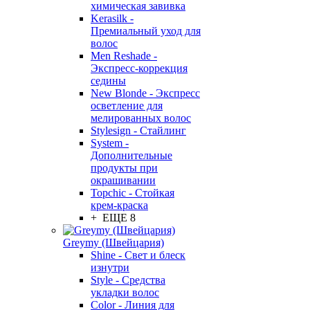
химическая завивка
Kerasilk -
Премиальный уход для
волос
Men Reshade -
Экспресс-коррекция
седины
New Blonde - Экспресс
осветление для
мелированных волос
Stylesign - Стайлинг
System -
Дополнительные
продукты при
окрашивании
Topchic - Стойкая
крем-краска
+ ЕЩЕ 8
Greymy (Швейцария)
Shine - Свет и блеск
изнутри
Style - Средства
укладки волос
Color - Линия для