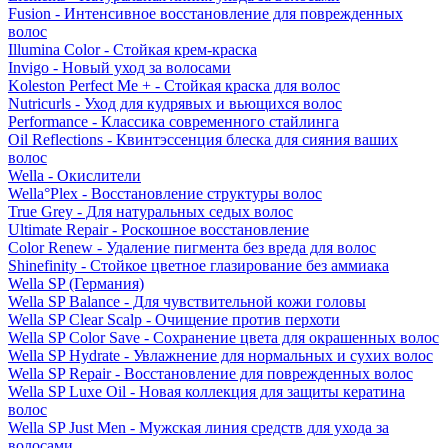
Fusion - Интенсивное восстановление для поврежденных
волос
Illumina Color - Стойкая крем-краска
Invigo - Новый уход за волосами
Koleston Perfect Me + - Стойкая краска для волос
Nutricurls - Уход для кудрявых и вьющихся волос
Performance - Классика современного стайлинга
Oil Reflections - Квинтэссенция блеска для сияния ваших
волос
Wella - Окислители
Wella°Plex - Восстановление структуры волос
True Grey - Для натуральных седых волос
Ultimate Repair - Роскошное восстановление
Color Renew - Удаление пигмента без вреда для волос
Shinefinity - Стойкое цветное глазирование без аммиака
Wella SP (Германия)
Wella SP Balance - Для чувствительной кожи головы
Wella SP Clear Scalp - Очищение против перхоти
Wella SP Color Save - Сохранение цвета для окрашенных волос
Wella SP Hydrate - Увлажнение для нормальных и сухих волос
Wella SP Repair - Восстановление для поврежденных волос
Wella SP Luxe Oil - Новая коллекция для защиты кератина
волос
Wella SP Just Men - Мужская линия средств для ухода за
волосами