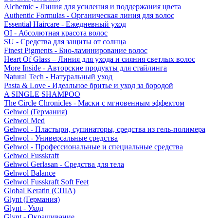
Alchemic - Линия для усиления и поддержания цвета
Authentic Formulas - Органическая линия для волос
Essential Haircare - Eжедневный уход
OI - Абсолютная красота волос
SU - Средства для защиты от солнца
Finest Pigments - Био-ламинирование волос
Heart Of Glass – Линия для ухода и сияния светлых волос
More Inside - Авторские продукты для стайлинга
Natural Tech - Натуральный уход
Pasta & Love - Идеальное бритье и уход за бородой
A SINGLE SHAMPOO
The Circle Chronicles - Маски с мгновенным эффектом
Gehwol (Германия)
Gehwol Med
Gehwol - Пластыри, супинаторы, средства из гель-полимера
Gehwol - Универсальные средства
Gehwol - Профессиональные и специальные средства
Gehwol Fusskraft
Gehwol Gerlasan - Средства для тела
Gehwol Balance
Gehwol Fusskraft Soft Feet
Global Keratin (США)
Glynt (Германия)
Glynt - Уход
Glynt - Окрашивание