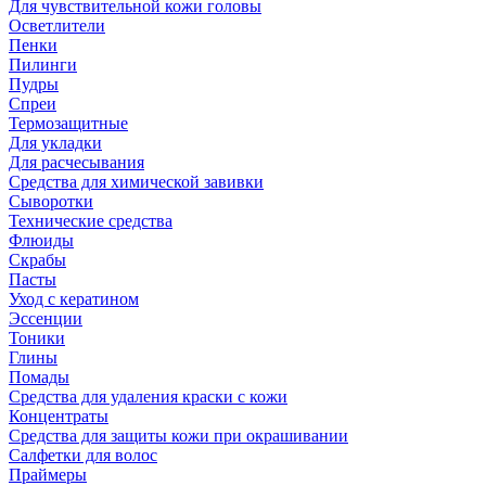
Для чувствительной кожи головы
Осветлители
Пенки
Пилинги
Пудры
Спреи
Термозащитные
Для укладки
Для расчесывания
Средства для химической завивки
Сыворотки
Технические средства
Флюиды
Скрабы
Пасты
Уход с кератином
Эссенции
Тоники
Глины
Помады
Средства для удаления краски с кожи
Концентраты
Средства для защиты кожи при окрашивании
Салфетки для волос
Праймеры