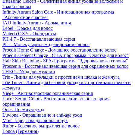
Estessimo Celcert - Селективная линия ухода за волосами и
кожей головы
Infinity Aurum Salon Care - Инновационная программа
"Абсолютное счастье"
IAU Infinity Aurum - Аромалиния
Lebel - Краска для волос
Materia OXY - Оксиданты
PH 4.7 - Восстанавливающая серия
Plia - Молекулярное моделирование волос
Proedit Home Charge - Домашнее восстановление волос
Proedit Element Charge - СПА-программа "Счастье для волос"
Hair Skin Relaxing - SPA-Программа "Здоровая кожа головы"
Proscenia - Восстанавливающая серия для окрашенных волос
THEO - Уход для мужчин
Trie - Линия для укладки с протеинами шелка и жемчуга
Trie Tuner - Линия для базовой укладки с протеинами шелка и
жемчуга
Viege - Антивозростная органическая серия
Locor Serum Color - Восстановление волос во время
окрашивания
One - Премиум уход
Luviona - Окрашивание и anti-age уход
Moii - Средства для волос и рук
Rufor - Бережное выпрямление волос
Londa (Германия)