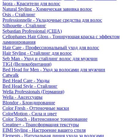
Igora - Красители для волос
Natural Styling - Химическая завивка волос
Osis - Стайлинг
Professionnelle - Укладочные средства для волос
Silhouette - Стайлинг
Sebastian Professional (США)
Cellophanes Hair Gloss - Тонирующая краска с эффектом
ламинирования
Hair Care - Профессиональный уход для волос
Hair Styling - Стайлинг для волос
Seb Man - Уход и стайлинг волос для мужчин
TIGI (Великобритания)
Bed Head for Men - Уход за волосами для мужчин
Catwalk
Bed Head Care - Уходы
Bed Head Style - Стайлинг
Wella Professionals (Германия)
Wella - Аксессуары
Blondor - Блондирование
Color Fresh - Оттеночные маски
ColorMotion - Сила и цвет
Color Touch - Интенсивное тонирование
Creatine+ - Трансформация текстуры
EIMI Styling - Настроение вашего стиля
Elements - Натуральная линия ухода за волосами