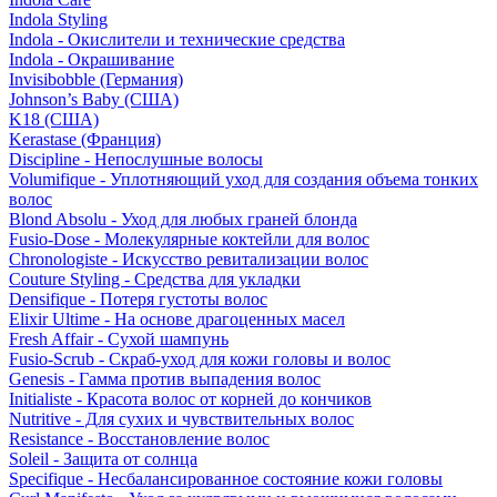
Indola Styling
Indola - Окислители и технические средства
Indola - Окрашивание
Invisibobble (Германия)
Johnson’s Baby (США)
K18 (США)
Kerastase (Франция)
Discipline - Непослушные волосы
Volumifique - Уплотняющий уход для создания объема тонких
волос
Blond Absolu - Уход для любых граней блонда
Fusio-Dose - Молекулярные коктейли для волос
Chronologiste - Искусство ревитализации волос
Couture Styling - Средства для укладки
Densifique - Потеря густоты волос
Elixir Ultime - На основе драгоценных масел
Fresh Affair - Сухой шампунь
Fusio-Scrub - Скраб-уход для кожи головы и волос
Genesis - Гамма против выпадения волос
Initialiste - Красота волос от корней до кончиков
Nutritive - Для сухих и чувствительных волос
Resistance - Восстановление волос
Soleil - Защита от солнца
Specifique - Несбалансированное состояние кожи головы