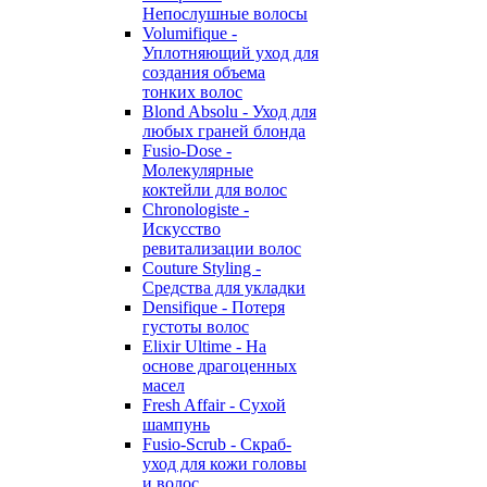
Непослушные волосы
Volumifique -
Уплотняющий уход для
создания объема
тонких волос
Blond Absolu - Уход для
любых граней блонда
Fusio-Dose -
Молекулярные
коктейли для волос
Chronologiste -
Искусство
ревитализации волос
Couture Styling -
Средства для укладки
Densifique - Потеря
густоты волос
Elixir Ultime - На
основе драгоценных
масел
Fresh Affair - Сухой
шампунь
Fusio-Scrub - Скраб-
уход для кожи головы
и волос