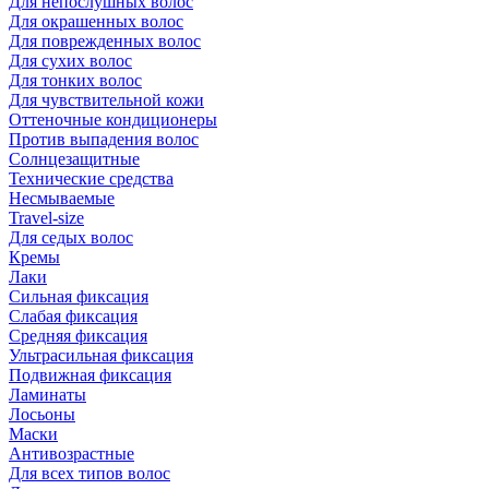
Для непослушных волос
Для окрашенных волос
Для поврежденных волос
Для сухих волос
Для тонких волос
Для чувствительной кожи
Оттеночные кондиционеры
Против выпадения волос
Солнцезащитные
Технические средства
Несмываемые
Travel-size
Для седых волос
Кремы
Лаки
Сильная фиксация
Слабая фиксация
Средняя фиксация
Ультрасильная фиксация
Подвижная фиксация
Ламинаты
Лосьоны
Маски
Антивозрастные
Для всех типов волос