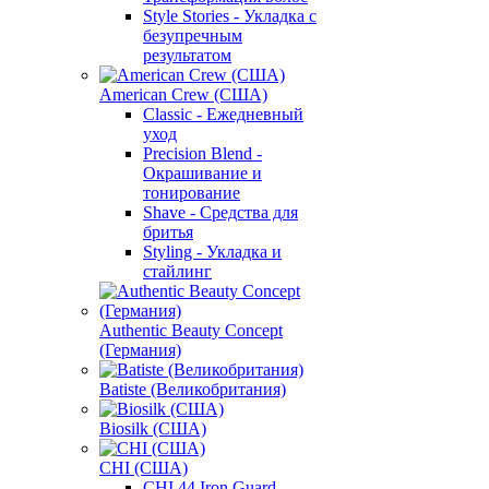
Style Stories - Укладка с
безупречным
результатом
American Crew (США)
Classic - Ежедневный
уход
Precision Blend -
Окрашивание и
тонирование
Shave - Средства для
бритья
Styling - Укладка и
стайлинг
Authentic Beauty Concept
(Германия)
Batiste (Великобритания)
Biosilk (США)
CHI (США)
CHI 44 Iron Guard -