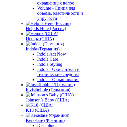
окрашенных волос
Volume - Линия для
объема, эластичности и
упругости
Help Is Here (Россия)
Hempz (США)
Indola (Германия)
Indola Act Now
Indola Care
Indola Styling
Indola - Окислители и
технические средства
Indola - Окрашивание
Invisibobble (Германия)
Johnson’s Baby (США)
K18 (США)
Kerastase (Франция)
Discipline -