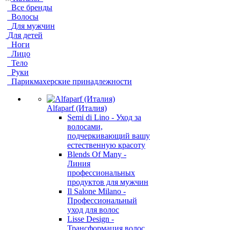
Все бренды
Волосы
Для мужчин
Для детей
Ноги
Лицо
Тело
Руки
Парикмахерские принадлежности
Alfaparf (Италия)
Semi di Lino - Уход за
волосами,
подчеркивающий вашу
естественную красоту
Blends Of Many -
Линия
профессиональных
продуктов для мужчин
Il Salone Milano -
Профессиональный
уход для волос
Lisse Design -
Трансформация волос