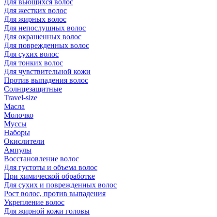
Для вьющихся волос
Для жестких волос
Для жирных волос
Для непослушных волос
Для окрашенных волос
Для поврежденных волос
Для сухих волос
Для тонких волос
Для чувствительной кожи
Против выпадения волос
Солнцезащитные
Travel-size
Масла
Молочко
Муссы
Наборы
Окислители
Ампулы
Восстановление волос
Для густоты и объема волос
При химической обработке
Для сухих и поврежденных волос
Рост волос, против выпадения
Укрепление волос
Для жирной кожи головы