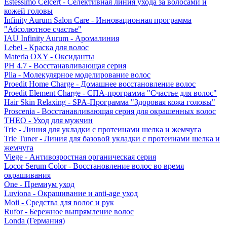
Estessimo Celcert - Селективная линия ухода за волосами и
кожей головы
Infinity Aurum Salon Care - Инновационная программа
"Абсолютное счастье"
IAU Infinity Aurum - Аромалиния
Lebel - Краска для волос
Materia OXY - Оксиданты
PH 4.7 - Восстанавливающая серия
Plia - Молекулярное моделирование волос
Proedit Home Charge - Домашнее восстановление волос
Proedit Element Charge - СПА-программа "Счастье для волос"
Hair Skin Relaxing - SPA-Программа "Здоровая кожа головы"
Proscenia - Восстанавливающая серия для окрашенных волос
THEO - Уход для мужчин
Trie - Линия для укладки с протеинами шелка и жемчуга
Trie Tuner - Линия для базовой укладки с протеинами шелка и
жемчуга
Viege - Антивозростная органическая серия
Locor Serum Color - Восстановление волос во время
окрашивания
One - Премиум уход
Luviona - Окрашивание и anti-age уход
Moii - Средства для волос и рук
Rufor - Бережное выпрямление волос
Londa (Германия)