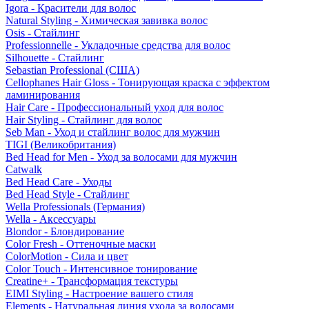
Igora - Красители для волос
Natural Styling - Химическая завивка волос
Osis - Стайлинг
Professionnelle - Укладочные средства для волос
Silhouette - Стайлинг
Sebastian Professional (США)
Cellophanes Hair Gloss - Тонирующая краска с эффектом
ламинирования
Hair Care - Профессиональный уход для волос
Hair Styling - Стайлинг для волос
Seb Man - Уход и стайлинг волос для мужчин
TIGI (Великобритания)
Bed Head for Men - Уход за волосами для мужчин
Catwalk
Bed Head Care - Уходы
Bed Head Style - Стайлинг
Wella Professionals (Германия)
Wella - Аксессуары
Blondor - Блондирование
Color Fresh - Оттеночные маски
ColorMotion - Сила и цвет
Color Touch - Интенсивное тонирование
Creatine+ - Трансформация текстуры
EIMI Styling - Настроение вашего стиля
Elements - Натуральная линия ухода за волосами