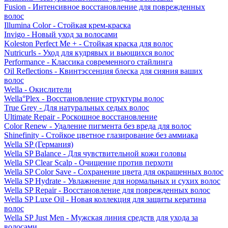
Fusion - Интенсивное восстановление для поврежденных
волос
Illumina Color - Стойкая крем-краска
Invigo - Новый уход за волосами
Koleston Perfect Me + - Стойкая краска для волос
Nutricurls - Уход для кудрявых и вьющихся волос
Performance - Классика современного стайлинга
Oil Reflections - Квинтэссенция блеска для сияния ваших
волос
Wella - Окислители
Wella°Plex - Восстановление структуры волос
True Grey - Для натуральных седых волос
Ultimate Repair - Роскошное восстановление
Color Renew - Удаление пигмента без вреда для волос
Shinefinity - Стойкое цветное глазирование без аммиака
Wella SP (Германия)
Wella SP Balance - Для чувствительной кожи головы
Wella SP Clear Scalp - Очищение против перхоти
Wella SP Color Save - Сохранение цвета для окрашенных волос
Wella SP Hydrate - Увлажнение для нормальных и сухих волос
Wella SP Repair - Восстановление для поврежденных волос
Wella SP Luxe Oil - Новая коллекция для защиты кератина
волос
Wella SP Just Men - Мужская линия средств для ухода за
волосами