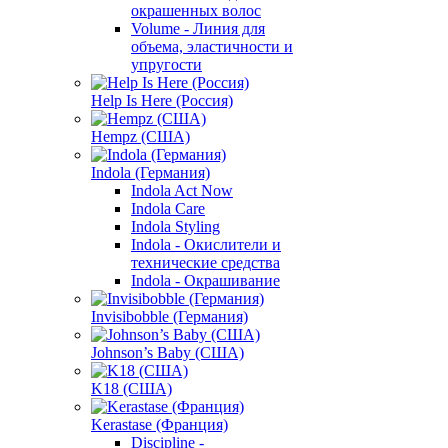
окрашенных волос
Volume - Линия для
объема, эластичности и
упругости
Help Is Here (Россия)
Hempz (США)
Indola (Германия)
Indola Act Now
Indola Care
Indola Styling
Indola - Окислители и
технические средства
Indola - Окрашивание
Invisibobble (Германия)
Johnson’s Baby (США)
K18 (США)
Kerastase (Франция)
Discipline -