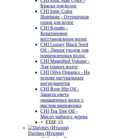
CHI Ionic Hair Color -
Краска для волос
CHI Ionic Color
Illuminate - Оттеночная
серия для волос
CHI Keratin -
Кератиновое
восстановление волос
CHI Luxury Black Seed
Oil - Линия уходов для
поврежденных волос
CHI Magnified Volume -
Для тонких волос
CHI Olive Organics - На
основе натуральных
ингредиентов
CHI Rose Hip Oil -
Защита цвета
окрашенных волос с
маслом шиповника
CHI Tea Tree Oil -
Масло чайного дерева
+ ЕЩЕ 13
Davines (Италия)