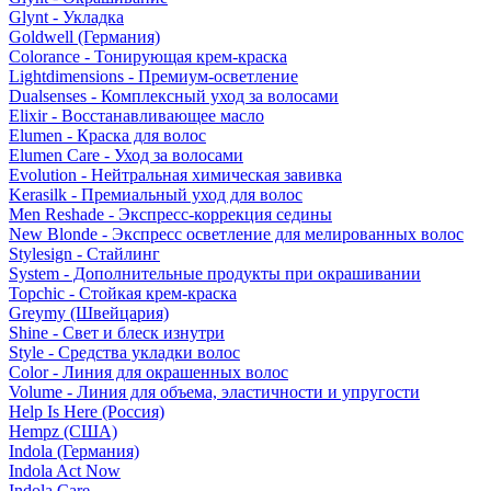
Glynt - Укладка
Goldwell (Германия)
Colorance - Тонирующая крем-краска
Lightdimensions - Премиум-осветление
Dualsenses - Комплексный уход за волосами
Elixir - Восстанавливающее масло
Elumen - Краска для волос
Elumen Care - Уход за волосами
Evolution - Нейтральная химическая завивка
Kerasilk - Премиальный уход для волос
Men Reshade - Экспресс-коррекция седины
New Blonde - Экспресс осветление для мелированных волос
Stylesign - Стайлинг
System - Дополнительные продукты при окрашивании
Topchic - Стойкая крем-краска
Greymy (Швейцария)
Shine - Свет и блеск изнутри
Style - Средства укладки волос
Color - Линия для окрашенных волос
Volume - Линия для объема, эластичности и упругости
Help Is Here (Россия)
Hempz (США)
Indola (Германия)
Indola Act Now
Indola Care