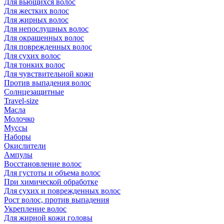
Для вьющихся волос
Для жестких волос
Для жирных волос
Для непослушных волос
Для окрашенных волос
Для поврежденных волос
Для сухих волос
Для тонких волос
Для чувствительной кожи
Против выпадения волос
Солнцезащитные
Travel-size
Масла
Молочко
Муссы
Наборы
Окислители
Ампулы
Восстановление волос
Для густоты и объема волос
При химической обработке
Для сухих и поврежденных волос
Рост волос, против выпадения
Укрепление волос
Для жирной кожи головы