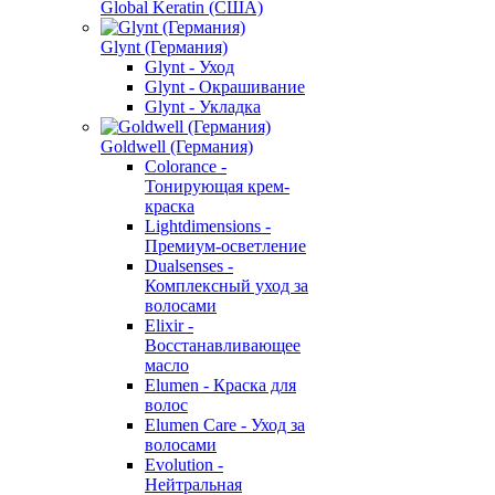
Global Keratin (США)
Glynt (Германия)
Glynt - Уход
Glynt - Окрашивание
Glynt - Укладка
Goldwell (Германия)
Colorance -
Тонирующая крем-
краска
Lightdimensions -
Премиум-осветление
Dualsenses -
Комплексный уход за
волосами
Elixir -
Восстанавливающее
масло
Elumen - Краска для
волос
Elumen Care - Уход за
волосами
Evolution -
Нейтральная