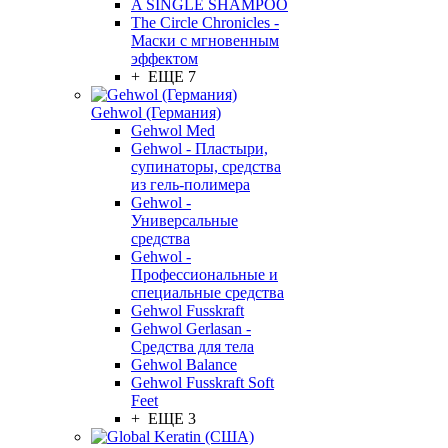
A SINGLE SHAMPOO
The Circle Chronicles -
Маски с мгновенным
эффектом
+ ЕЩЕ 7
Gehwol (Германия)
Gehwol Med
Gehwol - Пластыри,
супинаторы, средства
из гель-полимера
Gehwol -
Универсальные
средства
Gehwol -
Профессиональные и
специальные средства
Gehwol Fusskraft
Gehwol Gerlasan -
Средства для тела
Gehwol Balance
Gehwol Fusskraft Soft
Feet
+ ЕЩЕ 3