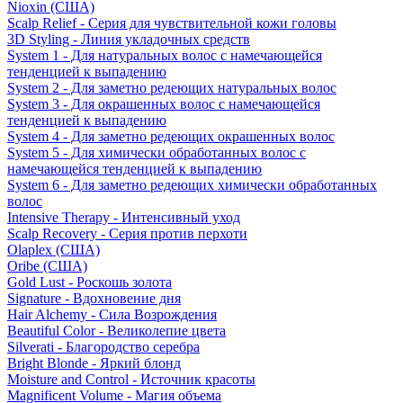
Nioxin (США)
Scalp Relief - Серия для чувствительной кожи головы
3D Styling - Линия укладочных средств
System 1 - Для натуральных волос с намечающейся
тенденцией к выпадению
System 2 - Для заметно редеющих натуральных волос
System 3 - Для окрашенных волос с намечающейся
тенденцией к выпадению
System 4 - Для заметно редеющих окрашенных волос
System 5 - Для химически обработанных волос с
намечающейся тенденцией к выпадению
System 6 - Для заметно редеющих химически обработанных
волос
Intensive Therapy - Интенсивный уход
Scalp Recovery - Серия против перхоти
Olaplex (США)
Oribe (США)
Gold Lust - Роскошь золота
Signature - Вдохновение дня
Hair Alchemy - Сила Возрождения
Beautiful Color - Великолепие цвета
Silverati - Благородство серебра
Bright Blonde - Яркий блонд
Moisture and Control - Источник красоты
Magnificent Volume - Магия объема