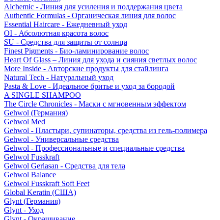
Alchemic - Линия для усиления и поддержания цвета
Authentic Formulas - Органическая линия для волос
Essential Haircare - Eжедневный уход
OI - Абсолютная красота волос
SU - Средства для защиты от солнца
Finest Pigments - Био-ламинирование волос
Heart Of Glass – Линия для ухода и сияния светлых волос
More Inside - Авторские продукты для стайлинга
Natural Tech - Натуральный уход
Pasta & Love - Идеальное бритье и уход за бородой
A SINGLE SHAMPOO
The Circle Chronicles - Маски с мгновенным эффектом
Gehwol (Германия)
Gehwol Med
Gehwol - Пластыри, супинаторы, средства из гель-полимера
Gehwol - Универсальные средства
Gehwol - Профессиональные и специальные средства
Gehwol Fusskraft
Gehwol Gerlasan - Средства для тела
Gehwol Balance
Gehwol Fusskraft Soft Feet
Global Keratin (США)
Glynt (Германия)
Glynt - Уход
Glynt - Окрашивание