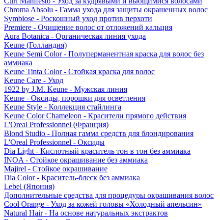
Curl Manifesto - Уход за кудрявыми и вьющимися волосами
Chroma Absolu - Гамма ухода для защиты окрашенных волос
Symbiose - Роскошный уход против перхоти
Premiere - Очищение волос от отложений кальция
Aura Botanica - Органическая линия ухода
Keune (Голландия)
Keune Semi Color - Полуперманентная краска для волос без
аммиака
Keune Tinta Color - Стойкая краска для волос
Keune Care - Уход
1922 by J.M. Keune - Мужская линия
Keune - Оксиды, порошки для осветления
Keune Style - Коллекция стайлинга
Keune Color Chameleon - Красители прямого действия
L'Oreal Professionnel (Франция)
Blond Studio - Полная гамма средств для блондирования
L'Oreal Professionnel - Оксиды
Dia Light - Кислотный краситель тон в тон без аммиака
INOA - Стойкое окрашивание без аммиака
Majirel - Стойкое окрашивание
Dia Color - Краситель-блеск без аммиака
Lebel (Япония)
Дополнительные средства для процедуры окрашивания волос
Cool Orange - Уход за кожей головы «Холодный апельсин»
Natural Hair - На основе натуральных экстрактов