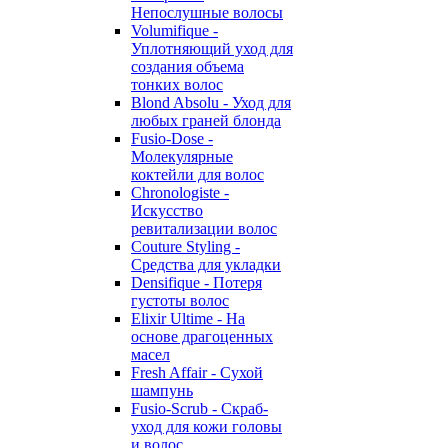
Непослушные волосы
Volumifique -
Уплотняющий уход для
создания объема
тонких волос
Blond Absolu - Уход для
любых граней блонда
Fusio-Dose -
Молекулярные
коктейли для волос
Chronologiste -
Искусство
ревитализации волос
Couture Styling -
Средства для укладки
Densifique - Потеря
густоты волос
Elixir Ultime - На
основе драгоценных
масел
Fresh Affair - Сухой
шампунь
Fusio-Scrub - Скраб-
уход для кожи головы
и волос