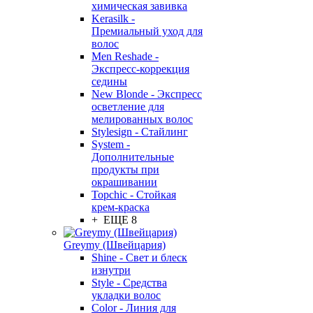
химическая завивка
Kerasilk -
Премиальный уход для
волос
Men Reshade -
Экспресс-коррекция
седины
New Blonde - Экспресс
осветление для
мелированных волос
Stylesign - Стайлинг
System -
Дополнительные
продукты при
окрашивании
Topchic - Стойкая
крем-краска
+ ЕЩЕ 8
Greymy (Швейцария)
Shine - Свет и блеск
изнутри
Style - Средства
укладки волос
Color - Линия для