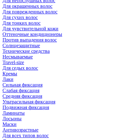
Для непослушных волос
Для окрашенных волос
Для поврежденных волос
Для сухих волос
Для тонких волос
Для чувствительной кожи
Оттеночные кондиционеры
Против выпадения волос
Солнцезащитные
Технические средства
Несмываемые
Travel-size
Для седых волос
Кремы
Лаки
Сильная фиксация
Слабая фиксация
Средняя фиксация
Ультрасильная фиксация
Подвижная фиксация
Ламинаты
Лосьоны
Маски
Антивозрастные
Для всех типов волос