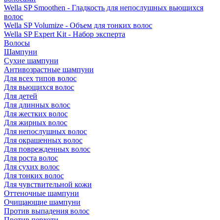
Wella SP Smoothen - Гладкость для непослушных вьющихся
волос
Wella SP Volumize - Объем для тонких волос
Wella SP Expert Kit - Набор эксперта
Волосы
Шампуни
Сухие шампуни
Антивозрастные шампуни
Для всех типов волос
Для вьющихся волос
Для детей
Для длинных волос
Для жестких волос
Для жирных волос
Для непослушных волос
Для окрашенных волос
Для поврежденных волос
Для роста волос
Для сухих волос
Для тонких волос
Для чувствительной кожи
Оттеночные шампуни
Очищающие шампуни
Против выпадения волос
Против перхоти