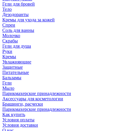
Гели для бровей
Тело
Дезодоранты
Кремы для ухода за кожей
Спреи
Соль для ванны
Молочко
Скрабы
Гели для душа
Руки
Кремы
Увлажняющие
Защитные
Питательные
Бальзамы
Гели
Мыло
Парикмахерские принадлежности
Аксессуары для косметологии
Брашинги, расчески
Парикмахерские принадлежности
Как купить
Условия оплаты
Условия доставки
О нас