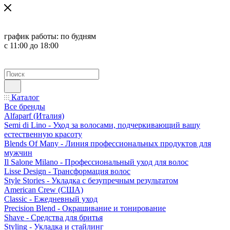
график работы:
по будням
с 11:00 до 18:00
Каталог
Все бренды
Alfaparf (Италия)
Semi di Lino - Уход за волосами, подчеркивающий вашу
естественную красоту
Blends Of Many - Линия профессиональных продуктов для
мужчин
Il Salone Milano - Профессиональный уход для волос
Lisse Design - Трансформация волос
Style Stories - Укладка с безупречным результатом
American Crew (США)
Classic - Ежедневный уход
Precision Blend - Окрашивание и тонирование
Shave - Средства для бритья
Styling - Укладка и стайлинг