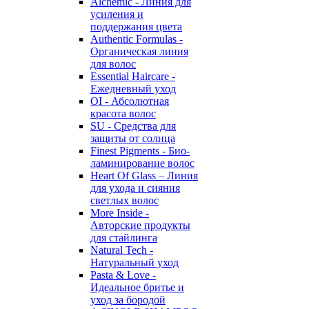
Alchemic - Линия для
усиления и
поддержания цвета
Authentic Formulas -
Органическая линия
для волос
Essential Haircare -
Eжедневный уход
OI - Абсолютная
красота волос
SU - Средства для
защиты от солнца
Finest Pigments - Био-
ламинирование волос
Heart Of Glass – Линия
для ухода и сияния
светлых волос
More Inside -
Авторские продукты
для стайлинга
Natural Tech -
Натуральный уход
Pasta & Love -
Идеальное бритье и
уход за бородой