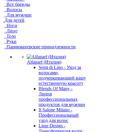
Все бренды
Волосы
Для мужчин
Для детей
Ноги
Лицо
Тело
Руки
Парикмахерские принадлежности
Alfaparf (Италия)
Semi di Lino - Уход за
волосами,
подчеркивающий вашу
естественную красоту
Blends Of Many -
Линия
профессиональных
продуктов для мужчин
Il Salone Milano -
Профессиональный
уход для волос
Lisse Design -
Трансформация волос