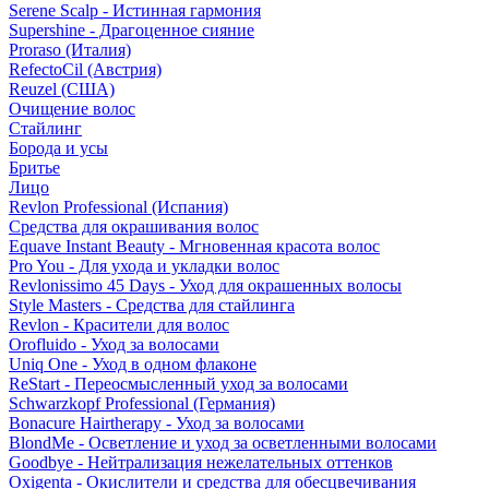
Serene Scalp - Истинная гармония
Supershine - Драгоценное сияние
Proraso (Италия)
RefectoCil (Австрия)
Reuzel (США)
Очищение волос
Стайлинг
Борода и усы
Бритье
Лицо
Revlon Professional (Испания)
Средства для окрашивания волос
Equave Instant Beauty - Мгновенная красота волос
Pro You - Для ухода и укладки волос
Revlonissimo 45 Days - Уход для окрашенных волосы
Style Masters - Средства для стайлинга
Revlon - Красители для волос
Orofluido - Уход за волосами
Uniq One - Уход в одном флаконе
ReStart - Переосмысленный уход за волосами
Schwarzkopf Professional (Германия)
Bonacure Hairtherapy - Уход за волосами
BlondMe - Осветление и уход за осветленными волосами
Goodbye - Нейтрализация нежелательных оттенков
Oxigenta - Окислители и средства для обесцвечивания