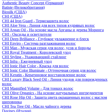
Authentic Beauty Concept (Германия)
Batiste (Великобритания)
Biosilk (США)
CHI (США)
CHI 44 Iron Guard - Термозащита волос
CHI Aloe Vera - Линия для всех типов кудрявых волос
CHI Argan Oil - На основе масла Арганы и дерева Моринга
CHI - Оксиды и осветлители
CHI Deep Brilliance - Глубокое увлажнение и блеск
CHI Enviro - Система разглаживания волос
CHI Man - Мужская серия для волос, усов и бороды
CHI Royal Treatment - Королевский уход
CHI Styling - Ухаживающий стайлинг
CHI Infra - Ежедневный уход
CHI Ionic Hair Color - Краска для волос
CHI Ionic Color Illuminate - Оттеночная серия для волос
CHI Keratin - Кератиновое восстановление волос
CHI Luxury Black Seed Oil - Линия уходов для поврежденных
волос
CHI Magnified Volume - Для тонких волос
CHI Olive Organics - На основе натуральных ингредиентов
CHI Rose Hip Oil - Защита цвета окрашенных волос с маслом
шиповника
CHI Tea Tree Oil - Масло чайного дерева
Davines (Италия)