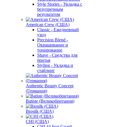
Style Stories - Укладка с
безупречным
результатом
American Crew (США)
Classic - Ежедневный
уход
Precision Blend -
Окрашивание и
тонирование
Shave - Средства для
бритья
Styling - Укладка и
стайлинг
Authentic Beauty Concept
(Германия)
Batiste (Великобритания)
Biosilk (США)
CHI (США)
CHI 44 Iron Guard -