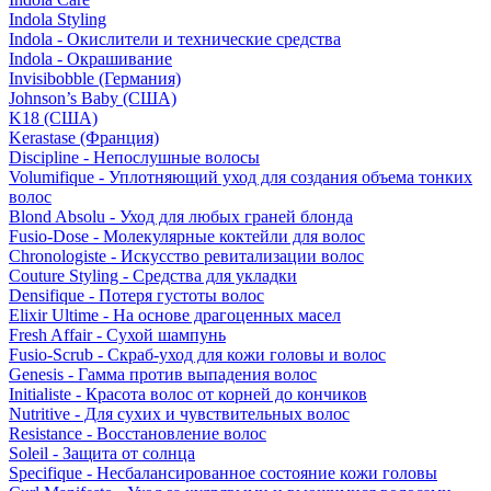
Indola Styling
Indola - Окислители и технические средства
Indola - Окрашивание
Invisibobble (Германия)
Johnson’s Baby (США)
K18 (США)
Kerastase (Франция)
Discipline - Непослушные волосы
Volumifique - Уплотняющий уход для создания объема тонких
волос
Blond Absolu - Уход для любых граней блонда
Fusio-Dose - Молекулярные коктейли для волос
Chronologiste - Искусство ревитализации волос
Couture Styling - Средства для укладки
Densifique - Потеря густоты волос
Elixir Ultime - На основе драгоценных масел
Fresh Affair - Сухой шампунь
Fusio-Scrub - Скраб-уход для кожи головы и волос
Genesis - Гамма против выпадения волос
Initialiste - Красота волос от корней до кончиков
Nutritive - Для сухих и чувствительных волос
Resistance - Восстановление волос
Soleil - Защита от солнца
Specifique - Несбалансированное состояние кожи головы