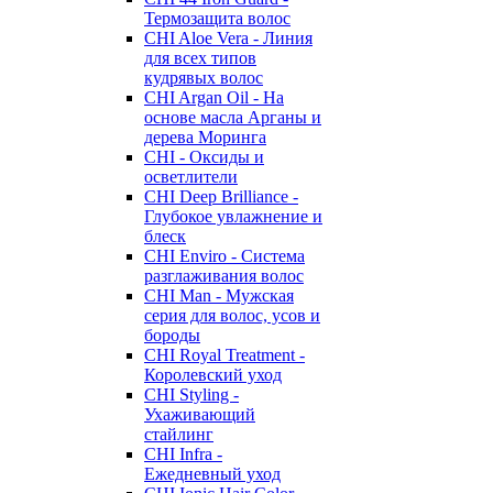
Термозащита волос
CHI Aloe Vera - Линия
для всех типов
кудрявых волос
CHI Argan Oil - На
основе масла Арганы и
дерева Моринга
CHI - Оксиды и
осветлители
CHI Deep Brilliance -
Глубокое увлажнение и
блеск
CHI Enviro - Система
разглаживания волос
CHI Man - Мужская
серия для волос, усов и
бороды
CHI Royal Treatment -
Королевский уход
CHI Styling -
Ухаживающий
стайлинг
CHI Infra -
Ежедневный уход