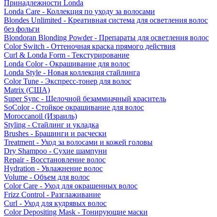
Принадлежности Londa
Londa Care - Коллекция по уходу за волосами
Blondes Unlimited - Креативная система для осветления волос
без фольги
Blondoran Blonding Powder - Препараты для осветления волос
Color Switch - Оттеночная краска прямого действия
Curl & Londa Form - Текстурирование
Londa Color - Окрашивание для волос
Londa Style - Новая коллекция стайлинга
Color Tune - Экспресс-тонер для волос
Matrix (США)
Super Sync - Щелочной безаммиачный краситель
SoColor - Стойкое окрашивание для волос
Moroccanoil (Израиль)
Styling - Стайлинг и укладка
Brushes - Брашинги и расчески
Treatment - Уход за волосами и кожей головы
Dry Shampoo - Сухие шампуни
Repair - Восстановление волос
Hydration - Увлажнение волос
Volume - Объем для волос
Color Care - Уход для окрашенных волос
Frizz Control - Разглаживание
Curl - Уход для кудрявых волос
Color Depositing Mask - Тонирующие маски