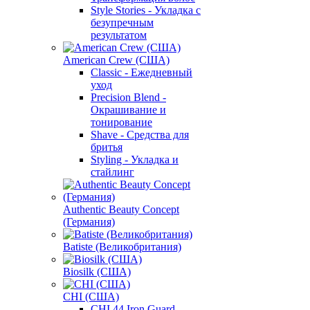
Style Stories - Укладка с
безупречным
результатом
American Crew (США)
Classic - Ежедневный
уход
Precision Blend -
Окрашивание и
тонирование
Shave - Средства для
бритья
Styling - Укладка и
стайлинг
Authentic Beauty Concept
(Германия)
Batiste (Великобритания)
Biosilk (США)
CHI (США)
CHI 44 Iron Guard -