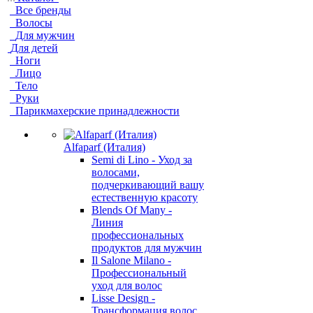
Все бренды
Волосы
Для мужчин
Для детей
Ноги
Лицо
Тело
Руки
Парикмахерские принадлежности
Alfaparf (Италия)
Semi di Lino - Уход за
волосами,
подчеркивающий вашу
естественную красоту
Blends Of Many -
Линия
профессиональных
продуктов для мужчин
Il Salone Milano -
Профессиональный
уход для волос
Lisse Design -
Трансформация волос