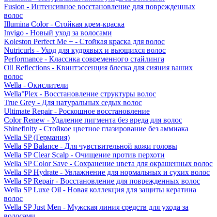
Fusion - Интенсивное восстановление для поврежденных
волос
Illumina Color - Стойкая крем-краска
Invigo - Новый уход за волосами
Koleston Perfect Me + - Стойкая краска для волос
Nutricurls - Уход для кудрявых и вьющихся волос
Performance - Классика современного стайлинга
Oil Reflections - Квинтэссенция блеска для сияния ваших
волос
Wella - Окислители
Wella°Plex - Восстановление структуры волос
True Grey - Для натуральных седых волос
Ultimate Repair - Роскошное восстановление
Color Renew - Удаление пигмента без вреда для волос
Shinefinity - Стойкое цветное глазирование без аммиака
Wella SP (Германия)
Wella SP Balance - Для чувствительной кожи головы
Wella SP Clear Scalp - Очищение против перхоти
Wella SP Color Save - Сохранение цвета для окрашенных волос
Wella SP Hydrate - Увлажнение для нормальных и сухих волос
Wella SP Repair - Восстановление для поврежденных волос
Wella SP Luxe Oil - Новая коллекция для защиты кератина
волос
Wella SP Just Men - Мужская линия средств для ухода за
волосами