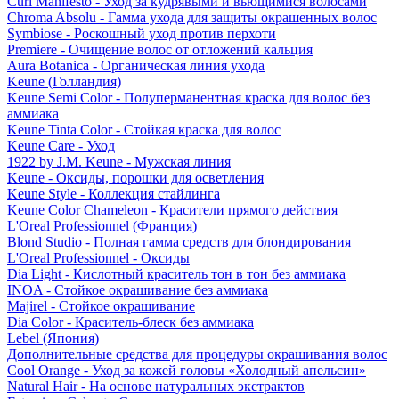
Curl Manifesto - Уход за кудрявыми и вьющимися волосами
Chroma Absolu - Гамма ухода для защиты окрашенных волос
Symbiose - Роскошный уход против перхоти
Premiere - Очищение волос от отложений кальция
Aura Botanica - Органическая линия ухода
Keune (Голландия)
Keune Semi Color - Полуперманентная краска для волос без
аммиака
Keune Tinta Color - Стойкая краска для волос
Keune Care - Уход
1922 by J.M. Keune - Мужская линия
Keune - Оксиды, порошки для осветления
Keune Style - Коллекция стайлинга
Keune Color Chameleon - Красители прямого действия
L'Oreal Professionnel (Франция)
Blond Studio - Полная гамма средств для блондирования
L'Oreal Professionnel - Оксиды
Dia Light - Кислотный краситель тон в тон без аммиака
INOA - Стойкое окрашивание без аммиака
Majirel - Стойкое окрашивание
Dia Color - Краситель-блеск без аммиака
Lebel (Япония)
Дополнительные средства для процедуры окрашивания волос
Cool Orange - Уход за кожей головы «Холодный апельсин»
Natural Hair - На основе натуральных экстрактов