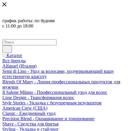
график работы:
по будням
с 11:00 до 18:00
Каталог
Все бренды
Alfaparf (Италия)
Semi di Lino - Уход за волосами, подчеркивающий вашу
естественную красоту
Blends Of Many - Линия профессиональных продуктов для
мужчин
Il Salone Milano - Профессиональный уход для волос
Lisse Design - Трансформация волос
Style Stories - Укладка с безупречным результатом
American Crew (США)
Classic - Ежедневный уход
Precision Blend - Окрашивание и тонирование
Shave - Средства для бритья
Styling - Укладка и стайлинг