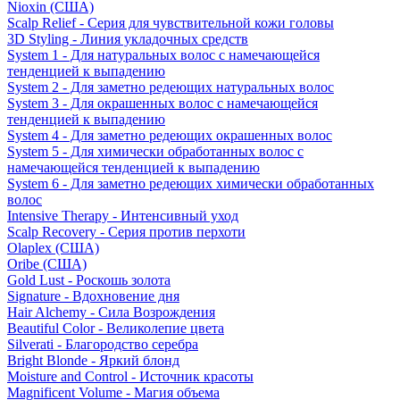
Nioxin (США)
Scalp Relief - Серия для чувствительной кожи головы
3D Styling - Линия укладочных средств
System 1 - Для натуральных волос с намечающейся
тенденцией к выпадению
System 2 - Для заметно редеющих натуральных волос
System 3 - Для окрашенных волос с намечающейся
тенденцией к выпадению
System 4 - Для заметно редеющих окрашенных волос
System 5 - Для химически обработанных волос с
намечающейся тенденцией к выпадению
System 6 - Для заметно редеющих химически обработанных
волос
Intensive Therapy - Интенсивный уход
Scalp Recovery - Серия против перхоти
Olaplex (США)
Oribe (США)
Gold Lust - Роскошь золота
Signature - Вдохновение дня
Hair Alchemy - Сила Возрождения
Beautiful Color - Великолепие цвета
Silverati - Благородство серебра
Bright Blonde - Яркий блонд
Moisture and Control - Источник красоты
Magnificent Volume - Магия объема