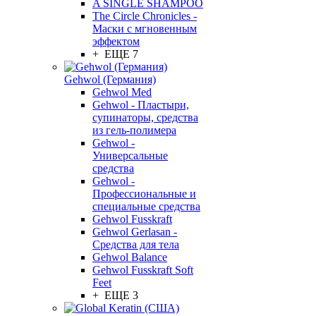
A SINGLE SHAMPOO
The Circle Chronicles -
Маски с мгновенным
эффектом
+ ЕЩЕ 7
Gehwol (Германия)
Gehwol Med
Gehwol - Пластыри,
супинаторы, средства
из гель-полимера
Gehwol -
Универсальные
средства
Gehwol -
Профессиональные и
специальные средства
Gehwol Fusskraft
Gehwol Gerlasan -
Средства для тела
Gehwol Balance
Gehwol Fusskraft Soft
Feet
+ ЕЩЕ 3