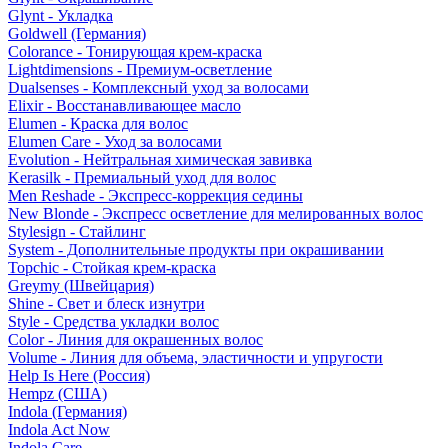
Glynt - Укладка
Goldwell (Германия)
Colorance - Тонирующая крем-краска
Lightdimensions - Премиум-осветление
Dualsenses - Комплексный уход за волосами
Elixir - Восстанавливающее масло
Elumen - Краска для волос
Elumen Care - Уход за волосами
Evolution - Нейтральная химическая завивка
Kerasilk - Премиальный уход для волос
Men Reshade - Экспресс-коррекция седины
New Blonde - Экспресс осветление для мелированных волос
Stylesign - Стайлинг
System - Дополнительные продукты при окрашивании
Topchic - Стойкая крем-краска
Greymy (Швейцария)
Shine - Свет и блеск изнутри
Style - Средства укладки волос
Color - Линия для окрашенных волос
Volume - Линия для объема, эластичности и упругости
Help Is Here (Россия)
Hempz (США)
Indola (Германия)
Indola Act Now
Indola Care