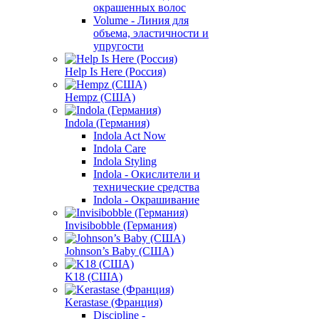
окрашенных волос
Volume - Линия для
объема, эластичности и
упругости
Help Is Here (Россия)
Hempz (США)
Indola (Германия)
Indola Act Now
Indola Care
Indola Styling
Indola - Окислители и
технические средства
Indola - Окрашивание
Invisibobble (Германия)
Johnson’s Baby (США)
K18 (США)
Kerastase (Франция)
Discipline -