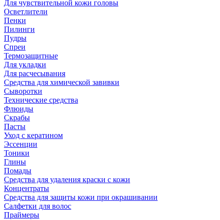
Для чувствительной кожи головы
Осветлители
Пенки
Пилинги
Пудры
Спреи
Термозащитные
Для укладки
Для расчесывания
Средства для химической завивки
Сыворотки
Технические средства
Флюиды
Скрабы
Пасты
Уход с кератином
Эссенции
Тоники
Глины
Помады
Средства для удаления краски с кожи
Концентраты
Средства для защиты кожи при окрашивании
Салфетки для волос
Праймеры