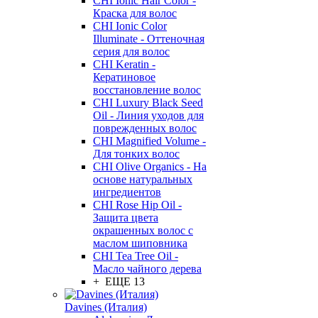
CHI Ionic Hair Color -
Краска для волос
CHI Ionic Color
Illuminate - Оттеночная
серия для волос
CHI Keratin -
Кератиновое
восстановление волос
CHI Luxury Black Seed
Oil - Линия уходов для
поврежденных волос
CHI Magnified Volume -
Для тонких волос
CHI Olive Organics - На
основе натуральных
ингредиентов
CHI Rose Hip Oil -
Защита цвета
окрашенных волос с
маслом шиповника
CHI Tea Tree Oil -
Масло чайного дерева
+ ЕЩЕ 13
Davines (Италия)