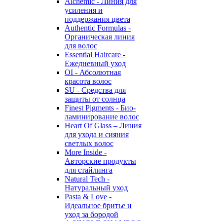
Alchemic - Линия для
усиления и
поддержания цвета
Authentic Formulas -
Органическая линия
для волос
Essential Haircare -
Eжедневный уход
OI - Абсолютная
красота волос
SU - Средства для
защиты от солнца
Finest Pigments - Био-
ламинирование волос
Heart Of Glass – Линия
для ухода и сияния
светлых волос
More Inside -
Авторские продукты
для стайлинга
Natural Tech -
Натуральный уход
Pasta & Love -
Идеальное бритье и
уход за бородой