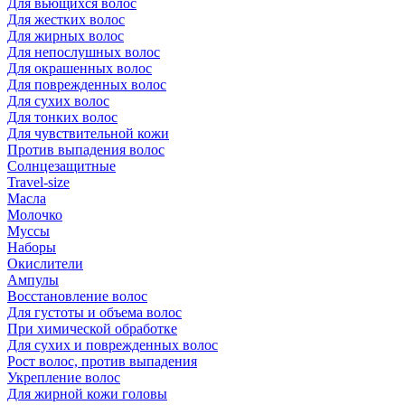
Для вьющихся волос
Для жестких волос
Для жирных волос
Для непослушных волос
Для окрашенных волос
Для поврежденных волос
Для сухих волос
Для тонких волос
Для чувствительной кожи
Против выпадения волос
Солнцезащитные
Travel-size
Масла
Молочко
Муссы
Наборы
Окислители
Ампулы
Восстановление волос
Для густоты и объема волос
При химической обработке
Для сухих и поврежденных волос
Рост волос, против выпадения
Укрепление волос
Для жирной кожи головы