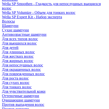
Wella SP Smoothen - Гладкость для непослушных вьющихся
волос
Wella SP Volumize - Объем для тонких волос
Wella SP Expert Kit - Набор эксперта
Волосы
Шампуни
Сухие шампуни
Антивозрастные шампуни
Для всех типов волос
Для вьющихся волос
Для детей
Для длинных волос
Для жестких волос
Для жирных волос
Для непослушных волос
Для окрашенных волос
Для поврежденных волос
Для роста волос
Для сухих волос
Для тонких волос
Для чувствительной кожи
Оттеночные шампуни
Очищающие шампуни
Против выпадения волос
Против перхоти