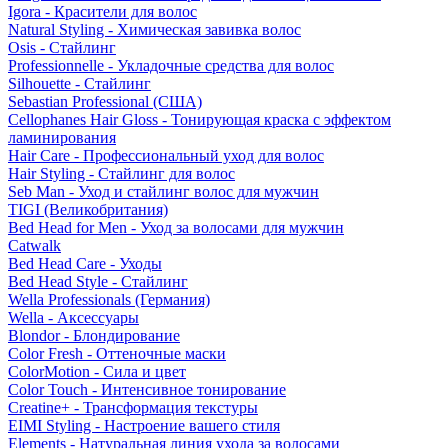
Igora - Красители для волос
Natural Styling - Химическая завивка волос
Osis - Стайлинг
Professionnelle - Укладочные средства для волос
Silhouette - Стайлинг
Sebastian Professional (США)
Cellophanes Hair Gloss - Тонирующая краска с эффектом
ламинирования
Hair Care - Профессиональный уход для волос
Hair Styling - Стайлинг для волос
Seb Man - Уход и стайлинг волос для мужчин
TIGI (Великобритания)
Bed Head for Men - Уход за волосами для мужчин
Catwalk
Bed Head Care - Уходы
Bed Head Style - Стайлинг
Wella Professionals (Германия)
Wella - Аксессуары
Blondor - Блондирование
Color Fresh - Оттеночные маски
ColorMotion - Сила и цвет
Color Touch - Интенсивное тонирование
Creatine+ - Трансформация текстуры
EIMI Styling - Настроение вашего стиля
Elements - Натуральная линия ухода за волосами