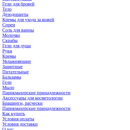
Гели для бровей
Тело
Дезодоранты
Кремы для ухода за кожей
Спреи
Соль для ванны
Молочко
Скрабы
Гели для душа
Руки
Кремы
Увлажняющие
Защитные
Питательные
Бальзамы
Гели
Мыло
Парикмахерские принадлежности
Аксессуары для косметологии
Брашинги, расчески
Парикмахерские принадлежности
Как купить
Условия оплаты
Условия доставки
О нас