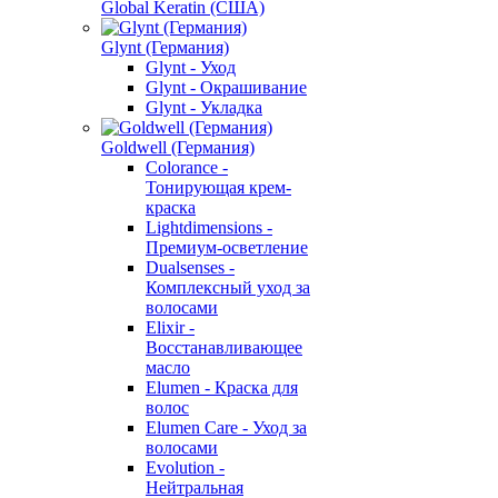
Global Keratin (США)
Glynt (Германия)
Glynt - Уход
Glynt - Окрашивание
Glynt - Укладка
Goldwell (Германия)
Colorance -
Тонирующая крем-
краска
Lightdimensions -
Премиум-осветление
Dualsenses -
Комплексный уход за
волосами
Elixir -
Восстанавливающее
масло
Elumen - Краска для
волос
Elumen Care - Уход за
волосами
Evolution -
Нейтральная