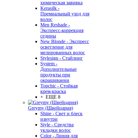
химическая завивка
Kerasilk -
Премиальный уход для
волос
Men Reshade -
Экспресс-коррекция
седины
New Blonde - Экспресс
осветление для
мелированных волос
Stylesign - Стайлинг
System -
Дополнительные
продукты при
окрашивании
Topchic - Стойкая
крем-краска
+ ЕЩЕ 8
Greymy (Швейцария)
Shine - Свет и блеск
изнутри
Style - Средства
укладки волос
Color - Линия для