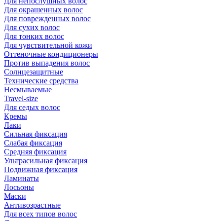
Для непослушных волос
Для окрашенных волос
Для поврежденных волос
Для сухих волос
Для тонких волос
Для чувствительной кожи
Оттеночные кондиционеры
Против выпадения волос
Солнцезащитные
Технические средства
Несмываемые
Travel-size
Для седых волос
Кремы
Лаки
Сильная фиксация
Слабая фиксация
Средняя фиксация
Ультрасильная фиксация
Подвижная фиксация
Ламинаты
Лосьоны
Маски
Антивозрастные
Для всех типов волос