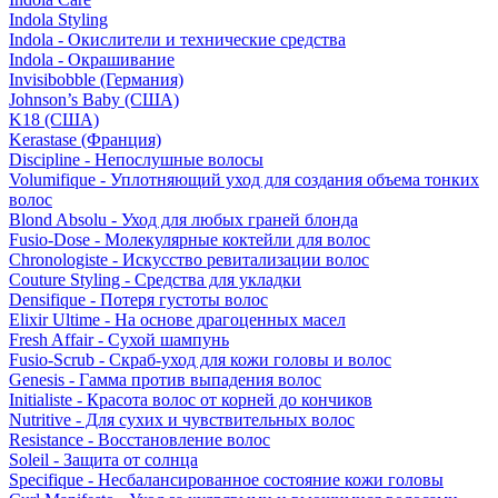
Indola Styling
Indola - Окислители и технические средства
Indola - Окрашивание
Invisibobble (Германия)
Johnson’s Baby (США)
K18 (США)
Kerastase (Франция)
Discipline - Непослушные волосы
Volumifique - Уплотняющий уход для создания объема тонких
волос
Blond Absolu - Уход для любых граней блонда
Fusio-Dose - Молекулярные коктейли для волос
Chronologiste - Искусство ревитализации волос
Couture Styling - Средства для укладки
Densifique - Потеря густоты волос
Elixir Ultime - На основе драгоценных масел
Fresh Affair - Сухой шампунь
Fusio-Scrub - Скраб-уход для кожи головы и волос
Genesis - Гамма против выпадения волос
Initialiste - Красота волос от корней до кончиков
Nutritive - Для сухих и чувствительных волос
Resistance - Восстановление волос
Soleil - Защита от солнца
Specifique - Несбалансированное состояние кожи головы