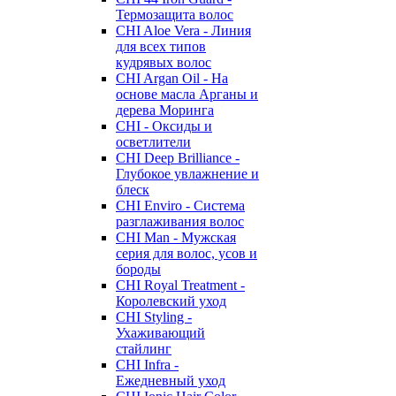
Термозащита волос
CHI Aloe Vera - Линия
для всех типов
кудрявых волос
CHI Argan Oil - На
основе масла Арганы и
дерева Моринга
CHI - Оксиды и
осветлители
CHI Deep Brilliance -
Глубокое увлажнение и
блеск
CHI Enviro - Система
разглаживания волос
CHI Man - Мужская
серия для волос, усов и
бороды
CHI Royal Treatment -
Королевский уход
CHI Styling -
Ухаживающий
стайлинг
CHI Infra -
Ежедневный уход