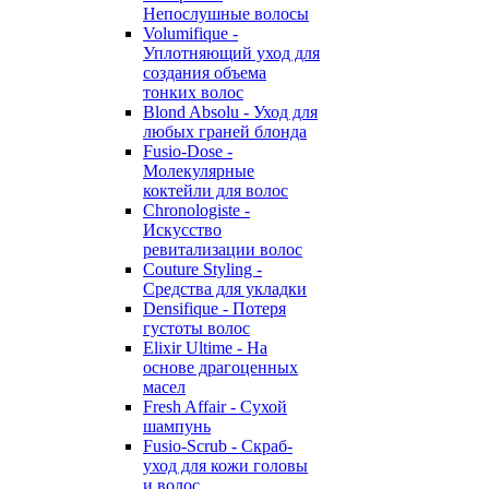
Непослушные волосы
Volumifique -
Уплотняющий уход для
создания объема
тонких волос
Blond Absolu - Уход для
любых граней блонда
Fusio-Dose -
Молекулярные
коктейли для волос
Chronologiste -
Искусство
ревитализации волос
Couture Styling -
Средства для укладки
Densifique - Потеря
густоты волос
Elixir Ultime - На
основе драгоценных
масел
Fresh Affair - Сухой
шампунь
Fusio-Scrub - Скраб-
уход для кожи головы
и волос