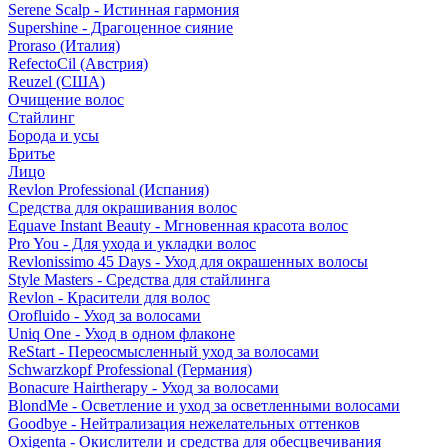
Serene Scalp - Истинная гармония
Supershine - Драгоценное сияние
Proraso (Италия)
RefectoCil (Австрия)
Reuzel (США)
Очищение волос
Стайлинг
Борода и усы
Бритье
Лицо
Revlon Professional (Испания)
Средства для окрашивания волос
Equave Instant Beauty - Мгновенная красота волос
Pro You - Для ухода и укладки волос
Revlonissimo 45 Days - Уход для окрашенных волосы
Style Masters - Средства для стайлинга
Revlon - Красители для волос
Orofluido - Уход за волосами
Uniq One - Уход в одном флаконе
ReStart - Переосмысленный уход за волосами
Schwarzkopf Professional (Германия)
Bonacure Hairtherapy - Уход за волосами
BlondMe - Осветление и уход за осветленными волосами
Goodbye - Нейтрализация нежелательных оттенков
Oxigenta - Окислители и средства для обесцвечивания