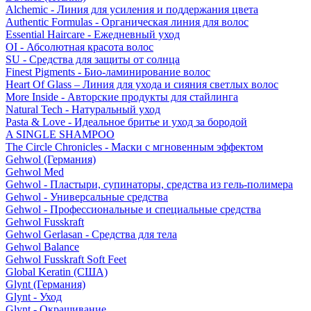
Alchemic - Линия для усиления и поддержания цвета
Authentic Formulas - Органическая линия для волос
Essential Haircare - Eжедневный уход
OI - Абсолютная красота волос
SU - Средства для защиты от солнца
Finest Pigments - Био-ламинирование волос
Heart Of Glass – Линия для ухода и сияния светлых волос
More Inside - Авторские продукты для стайлинга
Natural Tech - Натуральный уход
Pasta & Love - Идеальное бритье и уход за бородой
A SINGLE SHAMPOO
The Circle Chronicles - Маски с мгновенным эффектом
Gehwol (Германия)
Gehwol Med
Gehwol - Пластыри, супинаторы, средства из гель-полимера
Gehwol - Универсальные средства
Gehwol - Профессиональные и специальные средства
Gehwol Fusskraft
Gehwol Gerlasan - Средства для тела
Gehwol Balance
Gehwol Fusskraft Soft Feet
Global Keratin (США)
Glynt (Германия)
Glynt - Уход
Glynt - Окрашивание