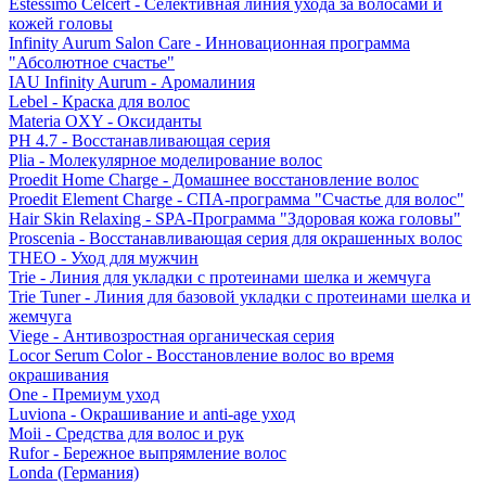
Estessimo Celcert - Селективная линия ухода за волосами и
кожей головы
Infinity Aurum Salon Care - Инновационная программа
"Абсолютное счастье"
IAU Infinity Aurum - Аромалиния
Lebel - Краска для волос
Materia OXY - Оксиданты
PH 4.7 - Восстанавливающая серия
Plia - Молекулярное моделирование волос
Proedit Home Charge - Домашнее восстановление волос
Proedit Element Charge - СПА-программа "Счастье для волос"
Hair Skin Relaxing - SPA-Программа "Здоровая кожа головы"
Proscenia - Восстанавливающая серия для окрашенных волос
THEO - Уход для мужчин
Trie - Линия для укладки с протеинами шелка и жемчуга
Trie Tuner - Линия для базовой укладки с протеинами шелка и
жемчуга
Viege - Антивозростная органическая серия
Locor Serum Color - Восстановление волос во время
окрашивания
One - Премиум уход
Luviona - Окрашивание и anti-age уход
Moii - Средства для волос и рук
Rufor - Бережное выпрямление волос
Londa (Германия)