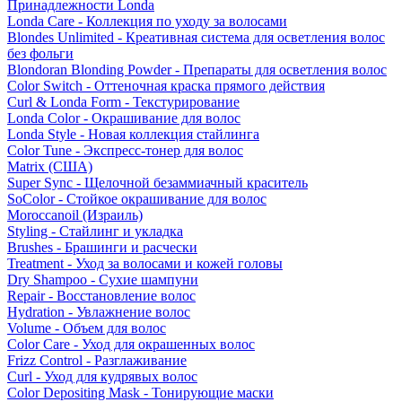
Принадлежности Londa
Londa Care - Коллекция по уходу за волосами
Blondes Unlimited - Креативная система для осветления волос
без фольги
Blondoran Blonding Powder - Препараты для осветления волос
Color Switch - Оттеночная краска прямого действия
Curl & Londa Form - Текстурирование
Londa Color - Окрашивание для волос
Londa Style - Новая коллекция стайлинга
Color Tune - Экспресс-тонер для волос
Matrix (США)
Super Sync - Щелочной безаммиачный краситель
SoColor - Стойкое окрашивание для волос
Moroccanoil (Израиль)
Styling - Стайлинг и укладка
Brushes - Брашинги и расчески
Treatment - Уход за волосами и кожей головы
Dry Shampoo - Сухие шампуни
Repair - Восстановление волос
Hydration - Увлажнение волос
Volume - Объем для волос
Color Care - Уход для окрашенных волос
Frizz Control - Разглаживание
Curl - Уход для кудрявых волос
Color Depositing Mask - Тонирующие маски