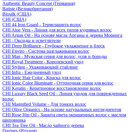
Authentic Beauty Concept (Германия)
Batiste (Великобритания)
Biosilk (США)
CHI (США)
CHI 44 Iron Guard - Термозащита волос
CHI Aloe Vera - Линия для всех типов кудрявых волос
CHI Argan Oil - На основе масла Арганы и дерева Моринга
CHI - Оксиды и осветлители
CHI Deep Brilliance - Глубокое увлажнение и блеск
CHI Enviro - Система разглаживания волос
CHI Man - Мужская серия для волос, усов и бороды
CHI Royal Treatment - Королевский уход
CHI Styling - Ухаживающий стайлинг
CHI Infra - Ежедневный уход
CHI Ionic Hair Color - Краска для волос
CHI Ionic Color Illuminate - Оттеночная серия для волос
CHI Keratin - Кератиновое восстановление волос
CHI Luxury Black Seed Oil - Линия уходов для поврежденных
волос
CHI Magnified Volume - Для тонких волос
CHI Olive Organics - На основе натуральных ингредиентов
CHI Rose Hip Oil - Защита цвета окрашенных волос с маслом
шиповника
CHI Tea Tree Oil - Масло чайного дерева
Davines (Италия)