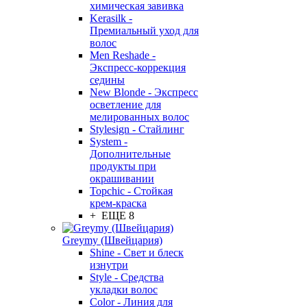
химическая завивка
Kerasilk -
Премиальный уход для
волос
Men Reshade -
Экспресс-коррекция
седины
New Blonde - Экспресс
осветление для
мелированных волос
Stylesign - Стайлинг
System -
Дополнительные
продукты при
окрашивании
Topchic - Стойкая
крем-краска
+ ЕЩЕ 8
Greymy (Швейцария)
Shine - Свет и блеск
изнутри
Style - Средства
укладки волос
Color - Линия для