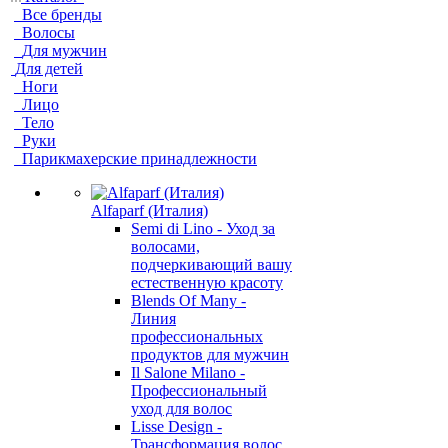
Все бренды
Волосы
Для мужчин
Для детей
Ноги
Лицо
Тело
Руки
Парикмахерские принадлежности
Alfaparf (Италия)
Semi di Lino - Уход за
волосами,
подчеркивающий вашу
естественную красоту
Blends Of Many -
Линия
профессиональных
продуктов для мужчин
Il Salone Milano -
Профессиональный
уход для волос
Lisse Design -
Трансформация волос