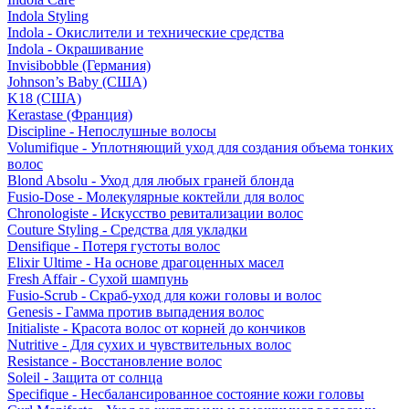
Indola Styling
Indola - Окислители и технические средства
Indola - Окрашивание
Invisibobble (Германия)
Johnson’s Baby (США)
K18 (США)
Kerastase (Франция)
Discipline - Непослушные волосы
Volumifique - Уплотняющий уход для создания объема тонких
волос
Blond Absolu - Уход для любых граней блонда
Fusio-Dose - Молекулярные коктейли для волос
Chronologiste - Искусство ревитализации волос
Couture Styling - Средства для укладки
Densifique - Потеря густоты волос
Elixir Ultime - На основе драгоценных масел
Fresh Affair - Сухой шампунь
Fusio-Scrub - Скраб-уход для кожи головы и волос
Genesis - Гамма против выпадения волос
Initialiste - Красота волос от корней до кончиков
Nutritive - Для сухих и чувствительных волос
Resistance - Восстановление волос
Soleil - Защита от солнца
Specifique - Несбалансированное состояние кожи головы