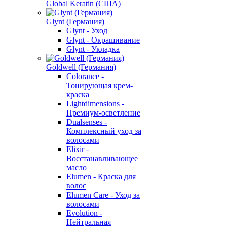
Global Keratin (США)
Glynt (Германия)
Glynt - Уход
Glynt - Окрашивание
Glynt - Укладка
Goldwell (Германия)
Colorance -
Тонирующая крем-
краска
Lightdimensions -
Премиум-осветление
Dualsenses -
Комплексный уход за
волосами
Elixir -
Восстанавливающее
масло
Elumen - Краска для
волос
Elumen Care - Уход за
волосами
Evolution -
Нейтральная