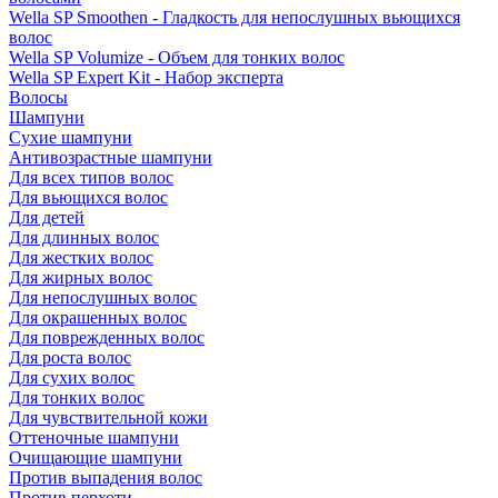
Wella SP Smoothen - Гладкость для непослушных вьющихся
волос
Wella SP Volumize - Объем для тонких волос
Wella SP Expert Kit - Набор эксперта
Волосы
Шампуни
Сухие шампуни
Антивозрастные шампуни
Для всех типов волос
Для вьющихся волос
Для детей
Для длинных волос
Для жестких волос
Для жирных волос
Для непослушных волос
Для окрашенных волос
Для поврежденных волос
Для роста волос
Для сухих волос
Для тонких волос
Для чувствительной кожи
Оттеночные шампуни
Очищающие шампуни
Против выпадения волос
Против перхоти