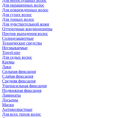
Для непослушных волос
Для окрашенных волос
Для поврежденных волос
Для сухих волос
Для тонких волос
Для чувствительной кожи
Оттеночные кондиционеры
Против выпадения волос
Солнцезащитные
Технические средства
Несмываемые
Travel-size
Для седых волос
Кремы
Лаки
Сильная фиксация
Слабая фиксация
Средняя фиксация
Ультрасильная фиксация
Подвижная фиксация
Ламинаты
Лосьоны
Маски
Антивозрастные
Для всех типов волос