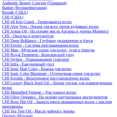
Authentic Beauty Concept (Германия)
Batiste (Великобритания)
Biosilk (США)
CHI (США)
CHI 44 Iron Guard - Термозащита волос
CHI Aloe Vera - Линия для всех типов кудрявых волос
CHI Argan Oil - На основе масла Арганы и дерева Моринга
CHI - Оксиды и осветлители
CHI Deep Brilliance - Глубокое увлажнение и блеск
CHI Enviro - Система разглаживания волос
CHI Man - Мужская серия для волос, усов и бороды
CHI Royal Treatment - Королевский уход
CHI Styling - Ухаживающий стайлинг
CHI Infra - Ежедневный уход
CHI Ionic Hair Color - Краска для волос
CHI Ionic Color Illuminate - Оттеночная серия для волос
CHI Keratin - Кератиновое восстановление волос
CHI Luxury Black Seed Oil - Линия уходов для поврежденных
волос
CHI Magnified Volume - Для тонких волос
CHI Olive Organics - На основе натуральных ингредиентов
CHI Rose Hip Oil - Защита цвета окрашенных волос с маслом
шиповника
CHI Tea Tree Oil - Масло чайного дерева
Davines (Италия)