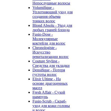
Непослушные волосы
Volumifique -
Уплотняющий уход для
создания объема
тонких волос
Blond Absolu - Уход для
любых граней блонда
Fusio-Dose -
Молекулярные
коктейли для волос
Chronologiste -
Искусство
ревитализации волос
Couture Styling -
Средства для укладки
Densifique - Потеря
густоты волос
Elixir Ultime - На
основе драгоценных
масел
Fresh Affair - Сухой
шампунь
Fusio-Scrub - Скраб-
уход для кожи головы
и волос