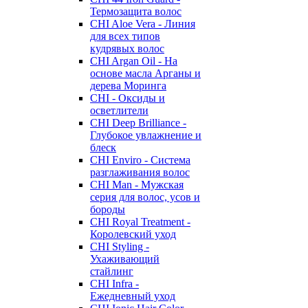
Термозащита волос
CHI Aloe Vera - Линия
для всех типов
кудрявых волос
CHI Argan Oil - На
основе масла Арганы и
дерева Моринга
CHI - Оксиды и
осветлители
CHI Deep Brilliance -
Глубокое увлажнение и
блеск
CHI Enviro - Система
разглаживания волос
CHI Man - Мужская
серия для волос, усов и
бороды
CHI Royal Treatment -
Королевский уход
CHI Styling -
Ухаживающий
стайлинг
CHI Infra -
Ежедневный уход