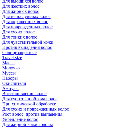
Для вьющихся волос
Для жестких волос
Для жирных волос
Для непослушных волос
Для окрашенных волос
Для поврежденных волос
Для сухих волос
Для тонких волос
Для чувствительной кожи
Против выпадения волос
Солнцезащитные
Travel-size
Масла
Молочко
Муссы
Наборы
Окислители
Ампулы
Восстановление волос
Для густоты и объема волос
При химической обработке
Для сухих и поврежденных волос
Рост волос, против выпадения
Укрепление волос
Для жирной кожи головы