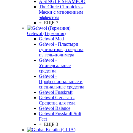
A SINGLE SHAMPOO
The Circle Chronicles -
Маски с мгновенным
эффектом
+ ЕЩЕ 7
Gehwol (Германия)
Gehwol Med
Gehwol - Пластыри,
супинаторы, средства
из гель-полимера
Gehwol -
Универсальные
средства
Gehwol -
Профессиональные и
специальные средства
Gehwol Fusskraft
Gehwol Gerlasan -
Средства для тела
Gehwol Balance
Gehwol Fusskraft Soft
Feet
+ ЕЩЕ 3