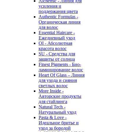
Alchemic - Линия для
усиления и
поддержания цвета
Authentic Formulas -
Органическая линия
для волос
Essential Haircare -
Eжедневный уход
OI - Абсолютная
красота волос
SU - Средства для
защиты от солнца
Finest Pigments - Био-
ламинирование волос
Heart Of Glass – Линия
для ухода и сияния
светлых волос
More Inside -
Авторские продукты
для стайлинга
Natural Tech -
Натуральный уход
Pasta & Love -
Идеальное бритье и
уход за бородой