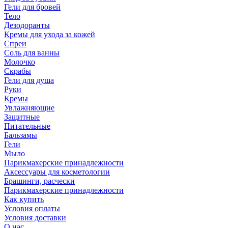
Гели для бровей
Тело
Дезодоранты
Кремы для ухода за кожей
Спреи
Соль для ванны
Молочко
Скрабы
Гели для душа
Руки
Кремы
Увлажняющие
Защитные
Питательные
Бальзамы
Гели
Мыло
Парикмахерские принадлежности
Аксессуары для косметологии
Брашинги, расчески
Парикмахерские принадлежности
Как купить
Условия оплаты
Условия доставки
О нас