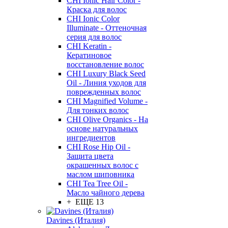
CHI Ionic Hair Color -
Краска для волос
CHI Ionic Color
Illuminate - Оттеночная
серия для волос
CHI Keratin -
Кератиновое
восстановление волос
CHI Luxury Black Seed
Oil - Линия уходов для
поврежденных волос
CHI Magnified Volume -
Для тонких волос
CHI Olive Organics - На
основе натуральных
ингредиентов
CHI Rose Hip Oil -
Защита цвета
окрашенных волос с
маслом шиповника
CHI Tea Tree Oil -
Масло чайного дерева
+ ЕЩЕ 13
Davines (Италия)