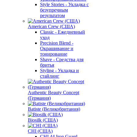
Style Stories - Укладка с
безупречным
результатом
American Crew (США)
Classic - Ежедневный
уход
Precision Blend -
Окрашивание и
тонирование
Shave - Средства для
бритья
Styling - Укладка и
стайлинг
Authentic Beauty Concept
(Германия)
Batiste (Великобритания)
Biosilk (США)
CHI (США)
CHI 44 Iron Guard -