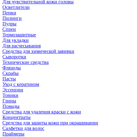
Для чувствительной кожи головы
Осветлители
Пенки
Пилинги
Пудры
Спреи
Термозащитные
Для укладки
Для расчесывания
Средства для химической завивки
Сыворотки
Технические средства
Флюиды
Скрабы
Пасты
Уход с кератином
Эссенции
Тоники
Глины
Помады
Средства для удаления краски с кожи
Концентраты
Средства для защиты кожи при окрашивании
Салфетки для волос
Праймеры