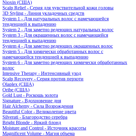
Nioxin (США)
Scalp Relief - Серия для чувствительной кожи головы
3D Styling - Линия укладочных средств
System 1 - Для натуральных волос с намечающейся
тенденцией к выпадению
System 2 - Для заметно редеющих натуральных волос
System 3 - Для окрашенных волос с намечающейся
тенденцией к выпадению
System 4 - Для заметно редеющих окрашенных волос
System 5 - Для химически обработанных волос с
намечающейся тенденцией к выпадению
System 6 - Для заметно редеющих химически обработанных
волос
Intensive Therapy - Интенсивный уход
Scalp Recovery - Серия против перхоти
Olaplex (США)
Oribe (США)
Gold Lust - Роскошь золота
Signature - Вдохновение дня
Hair Alchemy - Сила Возрождения
Beautiful Color - Великолепие цвета
Silverati - Благородство серебра
Bright Blonde - Яркий блонд
Moisture and Control - Источник красоты
Magnificent Volume - Магия объема