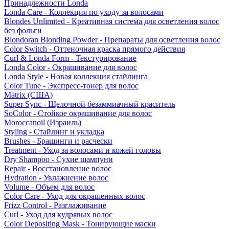
Принадлежности Londa
Londa Care - Коллекция по уходу за волосами
Blondes Unlimited - Креативная система для осветления волос
без фольги
Blondoran Blonding Powder - Препараты для осветления волос
Color Switch - Оттеночная краска прямого действия
Curl & Londa Form - Текстурирование
Londa Color - Окрашивание для волос
Londa Style - Новая коллекция стайлинга
Color Tune - Экспресс-тонер для волос
Matrix (США)
Super Sync - Щелочной безаммиачный краситель
SoColor - Стойкое окрашивание для волос
Moroccanoil (Израиль)
Styling - Стайлинг и укладка
Brushes - Брашинги и расчески
Treatment - Уход за волосами и кожей головы
Dry Shampoo - Сухие шампуни
Repair - Восстановление волос
Hydration - Увлажнение волос
Volume - Объем для волос
Color Care - Уход для окрашенных волос
Frizz Control - Разглаживание
Curl - Уход для кудрявых волос
Color Depositing Mask - Тонирующие маски