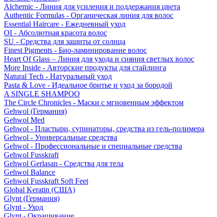
Alchemic - Линия для усиления и поддержания цвета
Authentic Formulas - Органическая линия для волос
Essential Haircare - Eжедневный уход
OI - Абсолютная красота волос
SU - Средства для защиты от солнца
Finest Pigments - Био-ламинирование волос
Heart Of Glass – Линия для ухода и сияния светлых волос
More Inside - Авторские продукты для стайлинга
Natural Tech - Натуральный уход
Pasta & Love - Идеальное бритье и уход за бородой
A SINGLE SHAMPOO
The Circle Chronicles - Маски с мгновенным эффектом
Gehwol (Германия)
Gehwol Med
Gehwol - Пластыри, супинаторы, средства из гель-полимера
Gehwol - Универсальные средства
Gehwol - Профессиональные и специальные средства
Gehwol Fusskraft
Gehwol Gerlasan - Средства для тела
Gehwol Balance
Gehwol Fusskraft Soft Feet
Global Keratin (США)
Glynt (Германия)
Glynt - Уход
Glynt - Окрашивание