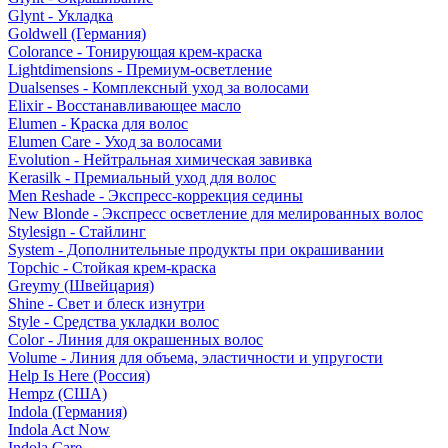
Glynt - Укладка
Goldwell (Германия)
Colorance - Тонирующая крем-краска
Lightdimensions - Премиум-осветление
Dualsenses - Комплексный уход за волосами
Elixir - Восстанавливающее масло
Elumen - Краска для волос
Elumen Care - Уход за волосами
Evolution - Нейтральная химическая завивка
Kerasilk - Премиальный уход для волос
Men Reshade - Экспресс-коррекция седины
New Blonde - Экспресс осветление для мелированных волос
Stylesign - Стайлинг
System - Дополнительные продукты при окрашивании
Topchic - Стойкая крем-краска
Greymy (Швейцария)
Shine - Свет и блеск изнутри
Style - Средства укладки волос
Color - Линия для окрашенных волос
Volume - Линия для объема, эластичности и упругости
Help Is Here (Россия)
Hempz (США)
Indola (Германия)
Indola Act Now
Indola Care