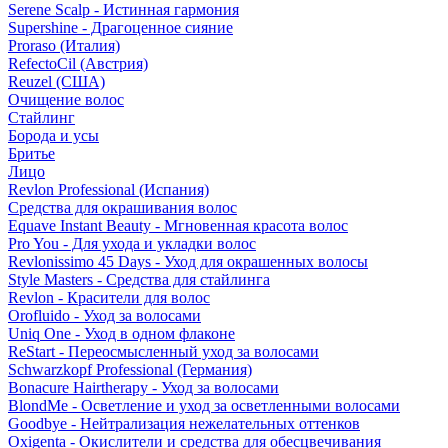
Serene Scalp - Истинная гармония
Supershine - Драгоценное сияние
Proraso (Италия)
RefectoCil (Австрия)
Reuzel (США)
Очищение волос
Стайлинг
Борода и усы
Бритье
Лицо
Revlon Professional (Испания)
Средства для окрашивания волос
Equave Instant Beauty - Мгновенная красота волос
Pro You - Для ухода и укладки волос
Revlonissimo 45 Days - Уход для окрашенных волосы
Style Masters - Средства для стайлинга
Revlon - Красители для волос
Orofluido - Уход за волосами
Uniq One - Уход в одном флаконе
ReStart - Переосмысленный уход за волосами
Schwarzkopf Professional (Германия)
Bonacure Hairtherapy - Уход за волосами
BlondMe - Осветление и уход за осветленными волосами
Goodbye - Нейтрализация нежелательных оттенков
Oxigenta - Окислители и средства для обесцвечивания