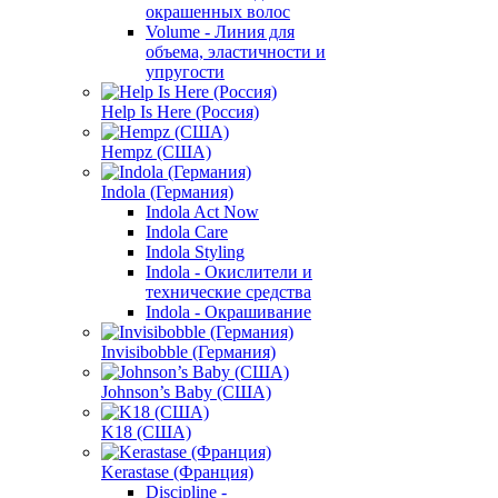
окрашенных волос
Volume - Линия для
объема, эластичности и
упругости
Help Is Here (Россия)
Hempz (США)
Indola (Германия)
Indola Act Now
Indola Care
Indola Styling
Indola - Окислители и
технические средства
Indola - Окрашивание
Invisibobble (Германия)
Johnson’s Baby (США)
K18 (США)
Kerastase (Франция)
Discipline -