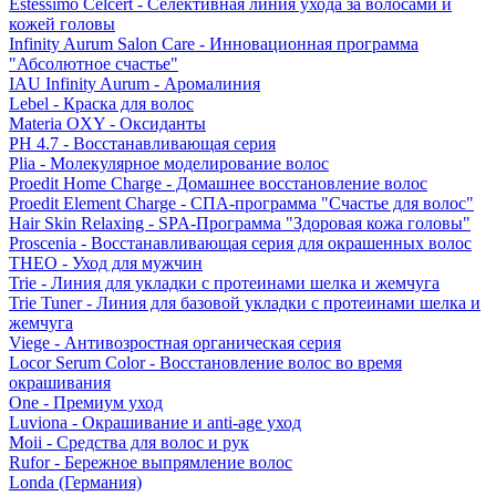
Estessimo Celcert - Селективная линия ухода за волосами и
кожей головы
Infinity Aurum Salon Care - Инновационная программа
"Абсолютное счастье"
IAU Infinity Aurum - Аромалиния
Lebel - Краска для волос
Materia OXY - Оксиданты
PH 4.7 - Восстанавливающая серия
Plia - Молекулярное моделирование волос
Proedit Home Charge - Домашнее восстановление волос
Proedit Element Charge - СПА-программа "Счастье для волос"
Hair Skin Relaxing - SPA-Программа "Здоровая кожа головы"
Proscenia - Восстанавливающая серия для окрашенных волос
THEO - Уход для мужчин
Trie - Линия для укладки с протеинами шелка и жемчуга
Trie Tuner - Линия для базовой укладки с протеинами шелка и
жемчуга
Viege - Антивозростная органическая серия
Locor Serum Color - Восстановление волос во время
окрашивания
One - Премиум уход
Luviona - Окрашивание и anti-age уход
Moii - Средства для волос и рук
Rufor - Бережное выпрямление волос
Londa (Германия)