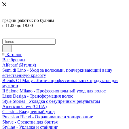
график работы:
по будням
с 11:00 до 18:00
Каталог
Все бренды
Alfaparf (Италия)
Semi di Lino - Уход за волосами, подчеркивающий вашу
естественную красоту
Blends Of Many - Линия профессиональных продуктов для
мужчин
Il Salone Milano - Профессиональный уход для волос
Lisse Design - Трансформация волос
Style Stories - Укладка с безупречным результатом
American Crew (США)
Classic - Ежедневный уход
Precision Blend - Окрашивание и тонирование
Shave - Средства для бритья
Styling - Укладка и стайлинг