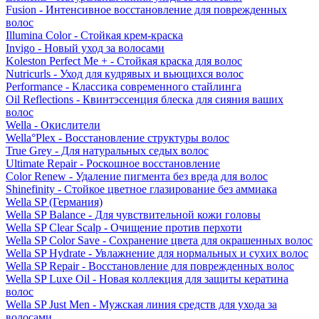
Fusion - Интенсивное восстановление для поврежденных
волос
Illumina Color - Стойкая крем-краска
Invigo - Новый уход за волосами
Koleston Perfect Me + - Стойкая краска для волос
Nutricurls - Уход для кудрявых и вьющихся волос
Performance - Классика современного стайлинга
Oil Reflections - Квинтэссенция блеска для сияния ваших
волос
Wella - Окислители
Wella°Plex - Восстановление структуры волос
True Grey - Для натуральных седых волос
Ultimate Repair - Роскошное восстановление
Color Renew - Удаление пигмента без вреда для волос
Shinefinity - Стойкое цветное глазирование без аммиака
Wella SP (Германия)
Wella SP Balance - Для чувствительной кожи головы
Wella SP Clear Scalp - Очищение против перхоти
Wella SP Color Save - Сохранение цвета для окрашенных волос
Wella SP Hydrate - Увлажнение для нормальных и сухих волос
Wella SP Repair - Восстановление для поврежденных волос
Wella SP Luxe Oil - Новая коллекция для защиты кератина
волос
Wella SP Just Men - Мужская линия средств для ухода за
волосами