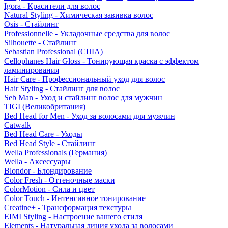
Igora - Красители для волос
Natural Styling - Химическая завивка волос
Osis - Стайлинг
Professionnelle - Укладочные средства для волос
Silhouette - Стайлинг
Sebastian Professional (США)
Cellophanes Hair Gloss - Тонирующая краска с эффектом
ламинирования
Hair Care - Профессиональный уход для волос
Hair Styling - Стайлинг для волос
Seb Man - Уход и стайлинг волос для мужчин
TIGI (Великобритания)
Bed Head for Men - Уход за волосами для мужчин
Catwalk
Bed Head Care - Уходы
Bed Head Style - Стайлинг
Wella Professionals (Германия)
Wella - Аксессуары
Blondor - Блондирование
Color Fresh - Оттеночные маски
ColorMotion - Сила и цвет
Color Touch - Интенсивное тонирование
Creatine+ - Трансформация текстуры
EIMI Styling - Настроение вашего стиля
Elements - Натуральная линия ухода за волосами