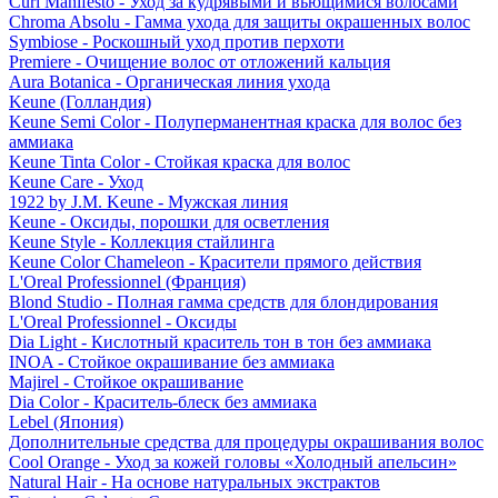
Curl Manifesto - Уход за кудрявыми и вьющимися волосами
Chroma Absolu - Гамма ухода для защиты окрашенных волос
Symbiose - Роскошный уход против перхоти
Premiere - Очищение волос от отложений кальция
Aura Botanica - Органическая линия ухода
Keune (Голландия)
Keune Semi Color - Полуперманентная краска для волос без
аммиака
Keune Tinta Color - Стойкая краска для волос
Keune Care - Уход
1922 by J.M. Keune - Мужская линия
Keune - Оксиды, порошки для осветления
Keune Style - Коллекция стайлинга
Keune Color Chameleon - Красители прямого действия
L'Oreal Professionnel (Франция)
Blond Studio - Полная гамма средств для блондирования
L'Oreal Professionnel - Оксиды
Dia Light - Кислотный краситель тон в тон без аммиака
INOA - Стойкое окрашивание без аммиака
Majirel - Стойкое окрашивание
Dia Color - Краситель-блеск без аммиака
Lebel (Япония)
Дополнительные средства для процедуры окрашивания волос
Cool Orange - Уход за кожей головы «Холодный апельсин»
Natural Hair - На основе натуральных экстрактов