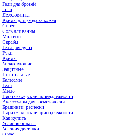
Гели для бровей
Тело
Дезодоранты
Кремы для ухода за кожей
Спреи
Соль для ванны
Молочко
Скрабы
Гели для душа
Руки
Кремы
Увлажняющие
Защитные
Питательные
Бальзамы
Гели
Мыло
Парикмахерские принадлежности
Аксессуары для косметологии
Брашинги, расчески
Парикмахерские принадлежности
Как купить
Условия оплаты
Условия доставки
О нас