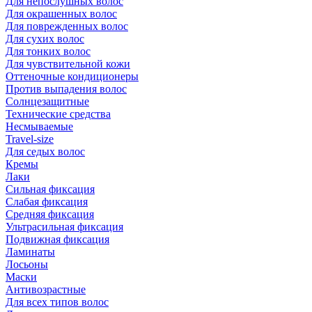
Для непослушных волос
Для окрашенных волос
Для поврежденных волос
Для сухих волос
Для тонких волос
Для чувствительной кожи
Оттеночные кондиционеры
Против выпадения волос
Солнцезащитные
Технические средства
Несмываемые
Travel-size
Для седых волос
Кремы
Лаки
Сильная фиксация
Слабая фиксация
Средняя фиксация
Ультрасильная фиксация
Подвижная фиксация
Ламинаты
Лосьоны
Маски
Антивозрастные
Для всех типов волос