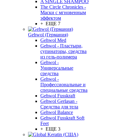
A SINGLE SHAMPOO
The Circle Chronicles -
Маски с мгновенным
эффектом
+ ЕЩЕ 7
Gehwol (Германия)
Gehwol Med
Gehwol - Пластыри,
супинаторы, средства
из гель-полимера
Gehwol -
Универсальные
средства
Gehwol -
Профессиональные и
специальные средства
Gehwol Fusskraft
Gehwol Gerlasan -
Средства для тела
Gehwol Balance
Gehwol Fusskraft Soft
Feet
+ ЕЩЕ 3