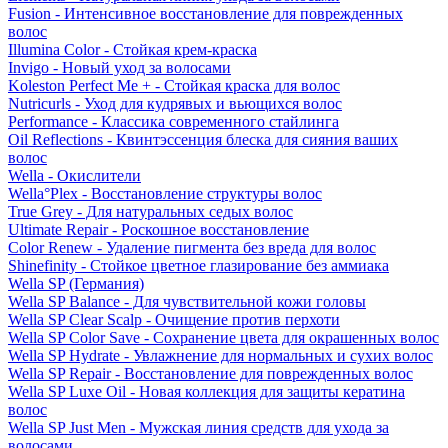
Fusion - Интенсивное восстановление для поврежденных
волос
Illumina Color - Стойкая крем-краска
Invigo - Новый уход за волосами
Koleston Perfect Me + - Стойкая краска для волос
Nutricurls - Уход для кудрявых и вьющихся волос
Performance - Классика современного стайлинга
Oil Reflections - Квинтэссенция блеска для сияния ваших
волос
Wella - Окислители
Wella°Plex - Восстановление структуры волос
True Grey - Для натуральных седых волос
Ultimate Repair - Роскошное восстановление
Color Renew - Удаление пигмента без вреда для волос
Shinefinity - Стойкое цветное глазирование без аммиака
Wella SP (Германия)
Wella SP Balance - Для чувствительной кожи головы
Wella SP Clear Scalp - Очищение против перхоти
Wella SP Color Save - Сохранение цвета для окрашенных волос
Wella SP Hydrate - Увлажнение для нормальных и сухих волос
Wella SP Repair - Восстановление для поврежденных волос
Wella SP Luxe Oil - Новая коллекция для защиты кератина
волос
Wella SP Just Men - Мужская линия средств для ухода за
волосами