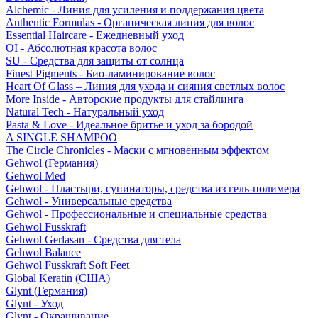
Alchemic - Линия для усиления и поддержания цвета
Authentic Formulas - Органическая линия для волос
Essential Haircare - Eжедневный уход
OI - Абсолютная красота волос
SU - Средства для защиты от солнца
Finest Pigments - Био-ламинирование волос
Heart Of Glass – Линия для ухода и сияния светлых волос
More Inside - Авторские продукты для стайлинга
Natural Tech - Натуральный уход
Pasta & Love - Идеальное бритье и уход за бородой
A SINGLE SHAMPOO
The Circle Chronicles - Маски с мгновенным эффектом
Gehwol (Германия)
Gehwol Med
Gehwol - Пластыри, супинаторы, средства из гель-полимера
Gehwol - Универсальные средства
Gehwol - Профессиональные и специальные средства
Gehwol Fusskraft
Gehwol Gerlasan - Средства для тела
Gehwol Balance
Gehwol Fusskraft Soft Feet
Global Keratin (США)
Glynt (Германия)
Glynt - Уход
Glynt - Окрашивание