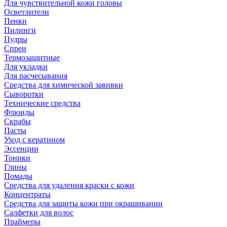
Для чувствительной кожи головы
Осветлители
Пенки
Пилинги
Пудры
Спреи
Термозащитные
Для укладки
Для расчесывания
Средства для химической завивки
Сыворотки
Технические средства
Флюиды
Скрабы
Пасты
Уход с кератином
Эссенции
Тоники
Глины
Помады
Средства для удаления краски с кожи
Концентраты
Средства для защиты кожи при окрашивании
Салфетки для волос
Праймеры