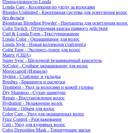
Принадлежности Londa
Londa Care - Коллекция по уходу за волосами
Blondes Unlimited - Креативная система для осветления волос
без фольги
Blondoran Blonding Powder - Препараты для осветления волос
Color Switch - Оттеночная краска прямого действия
Curl & Londa Form - Текстурирование
Londa Color - Окрашивание для волос
Londa Style - Новая коллекция стайлинга
Color Tune - Экспресс-тонер для волос
Matrix (США)
Super Sync - Щелочной безаммиачный краситель
SoColor - Стойкое окрашивание для волос
Moroccanoil (Израиль)
Styling - Стайлинг и укладка
Brushes - Брашинги и расчески
Treatment - Уход за волосами и кожей головы
Dry Shampoo - Сухие шампуни
Repair - Восстановление волос
Hydration - Увлажнение волос
Volume - Объем для волос
Color Care - Уход для окрашенных волос
Frizz Control - Разглаживание
Curl - Уход для кудрявых волос
Color Depositing Mask - Тонирующие маски