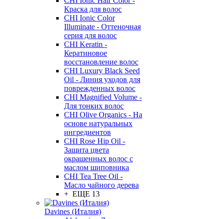
CHI Ionic Hair Color -
Краска для волос
CHI Ionic Color
Illuminate - Оттеночная
серия для волос
CHI Keratin -
Кератиновое
восстановление волос
CHI Luxury Black Seed
Oil - Линия уходов для
поврежденных волос
CHI Magnified Volume -
Для тонких волос
CHI Olive Organics - На
основе натуральных
ингредиентов
CHI Rose Hip Oil -
Защита цвета
окрашенных волос с
маслом шиповника
CHI Tea Tree Oil -
Масло чайного дерева
+ ЕЩЕ 13
Davines (Италия)