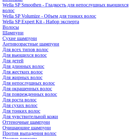
Wella SP Smoothen - Гладкость для непослушных вьющихся
волос
Wella SP Volumize - Объем для тонких волос
Wella SP Expert Kit - Набор эксперта
Волосы
Шампуни
Сухие шампуни
Антивозрастные шампуни
Для всех типов волос
Для вьющихся волос
Для детей
Для длинных волос
Для жестких волос
Для жирных волос
Для непослушных волос
Для окрашенных волос
Для поврежденных волос
Для роста волос
Для сухих волос
Для тонких волос
Для чувствительной кожи
Оттеночные шампуни
Очищающие шампуни
Против выпадения волос
Против перхоти