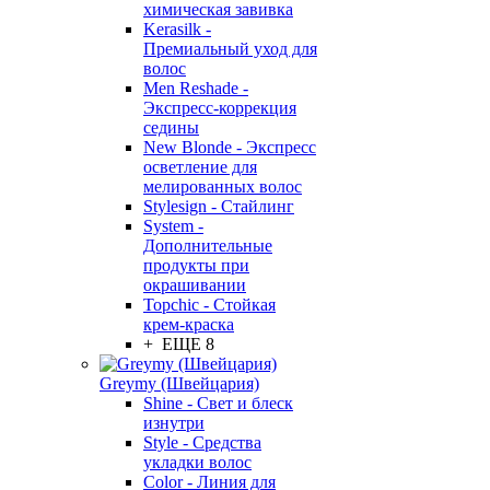
химическая завивка
Kerasilk -
Премиальный уход для
волос
Men Reshade -
Экспресс-коррекция
седины
New Blonde - Экспресс
осветление для
мелированных волос
Stylesign - Стайлинг
System -
Дополнительные
продукты при
окрашивании
Topchic - Стойкая
крем-краска
+ ЕЩЕ 8
Greymy (Швейцария)
Shine - Свет и блеск
изнутри
Style - Средства
укладки волос
Color - Линия для