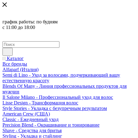
график работы:
по будням
с 11:00 до 18:00
Каталог
Все бренды
Alfaparf (Италия)
Semi di Lino - Уход за волосами, подчеркивающий вашу
естественную красоту
Blends Of Many - Линия профессиональных продуктов для
мужчин
Il Salone Milano - Профессиональный уход для волос
Lisse Design - Трансформация волос
Style Stories - Укладка с безупречным результатом
American Crew (США)
Classic - Ежедневный уход
Precision Blend - Окрашивание и тонирование
Shave - Средства для бритья
Styling - Укладка и стайлинг