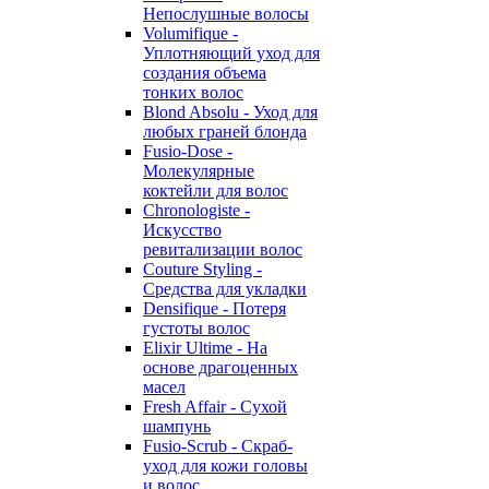
Непослушные волосы
Volumifique -
Уплотняющий уход для
создания объема
тонких волос
Blond Absolu - Уход для
любых граней блонда
Fusio-Dose -
Молекулярные
коктейли для волос
Chronologiste -
Искусство
ревитализации волос
Couture Styling -
Средства для укладки
Densifique - Потеря
густоты волос
Elixir Ultime - На
основе драгоценных
масел
Fresh Affair - Сухой
шампунь
Fusio-Scrub - Скраб-
уход для кожи головы
и волос