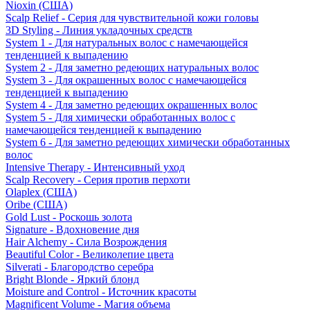
Nioxin (США)
Scalp Relief - Серия для чувствительной кожи головы
3D Styling - Линия укладочных средств
System 1 - Для натуральных волос с намечающейся
тенденцией к выпадению
System 2 - Для заметно редеющих натуральных волос
System 3 - Для окрашенных волос с намечающейся
тенденцией к выпадению
System 4 - Для заметно редеющих окрашенных волос
System 5 - Для химически обработанных волос с
намечающейся тенденцией к выпадению
System 6 - Для заметно редеющих химически обработанных
волос
Intensive Therapy - Интенсивный уход
Scalp Recovery - Серия против перхоти
Olaplex (США)
Oribe (США)
Gold Lust - Роскошь золота
Signature - Вдохновение дня
Hair Alchemy - Сила Возрождения
Beautiful Color - Великолепие цвета
Silverati - Благородство серебра
Bright Blonde - Яркий блонд
Moisture and Control - Источник красоты
Magnificent Volume - Магия объема