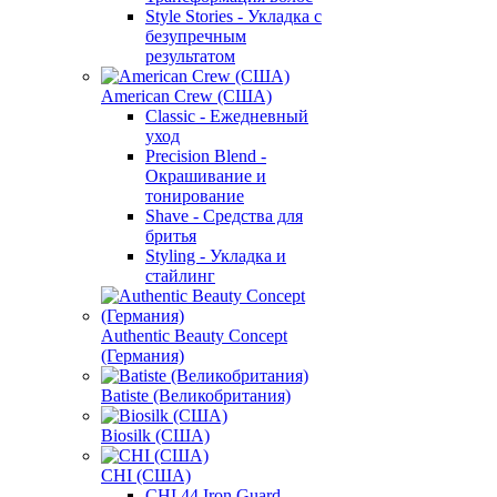
Style Stories - Укладка с
безупречным
результатом
American Crew (США)
Classic - Ежедневный
уход
Precision Blend -
Окрашивание и
тонирование
Shave - Средства для
бритья
Styling - Укладка и
стайлинг
Authentic Beauty Concept
(Германия)
Batiste (Великобритания)
Biosilk (США)
CHI (США)
CHI 44 Iron Guard -