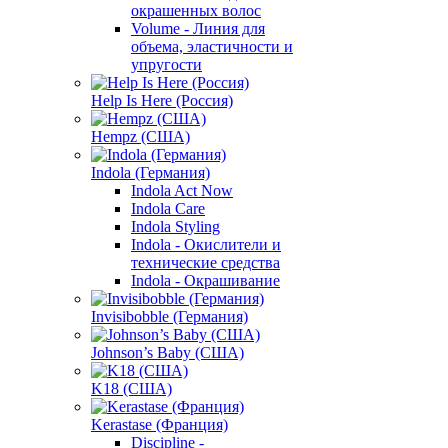
окрашенных волос
Volume - Линия для
объема, эластичности и
упругости
Help Is Here (Россия)
Hempz (США)
Indola (Германия)
Indola Act Now
Indola Care
Indola Styling
Indola - Окислители и
технические средства
Indola - Окрашивание
Invisibobble (Германия)
Johnson’s Baby (США)
K18 (США)
Kerastase (Франция)
Discipline -