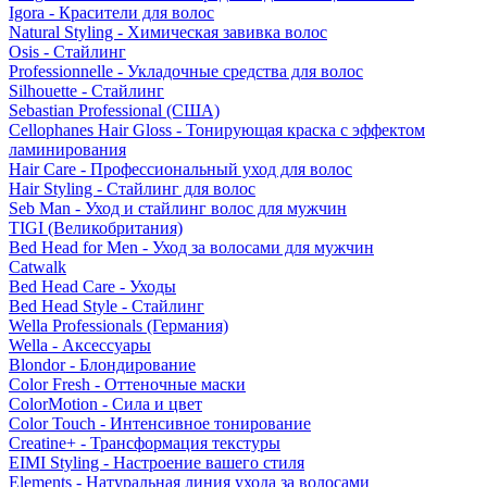
Igora - Красители для волос
Natural Styling - Химическая завивка волос
Osis - Стайлинг
Professionnelle - Укладочные средства для волос
Silhouette - Стайлинг
Sebastian Professional (США)
Cellophanes Hair Gloss - Тонирующая краска с эффектом
ламинирования
Hair Care - Профессиональный уход для волос
Hair Styling - Стайлинг для волос
Seb Man - Уход и стайлинг волос для мужчин
TIGI (Великобритания)
Bed Head for Men - Уход за волосами для мужчин
Catwalk
Bed Head Care - Уходы
Bed Head Style - Стайлинг
Wella Professionals (Германия)
Wella - Аксессуары
Blondor - Блондирование
Color Fresh - Оттеночные маски
ColorMotion - Сила и цвет
Color Touch - Интенсивное тонирование
Creatine+ - Трансформация текстуры
EIMI Styling - Настроение вашего стиля
Elements - Натуральная линия ухода за волосами