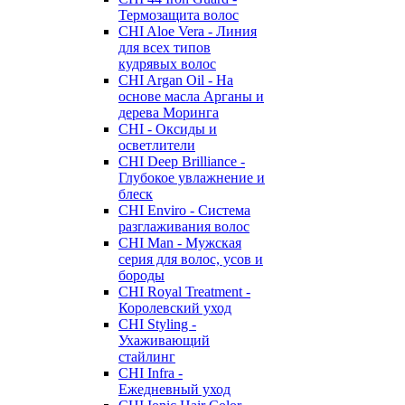
Термозащита волос
CHI Aloe Vera - Линия
для всех типов
кудрявых волос
CHI Argan Oil - На
основе масла Арганы и
дерева Моринга
CHI - Оксиды и
осветлители
CHI Deep Brilliance -
Глубокое увлажнение и
блеск
CHI Enviro - Система
разглаживания волос
CHI Man - Мужская
серия для волос, усов и
бороды
CHI Royal Treatment -
Королевский уход
CHI Styling -
Ухаживающий
стайлинг
CHI Infra -
Ежедневный уход