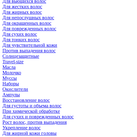
Для вьющихся волос
Для жестких волос
Для жирных волос
Для непослушных волос
Для окрашенных волос
Для поврежденных волос
Для сухих волос
Для тонких волос
Для чувствительной кожи
Против выпадения волос
Солнцезащитные
Travel-size
Масла
Молочко
Муссы
Наборы
Окислители
Ампулы
Восстановление волос
Для густоты и объема волос
При химической обработке
Для сухих и поврежденных волос
Рост волос, против выпадения
Укрепление волос
Для жирной кожи головы