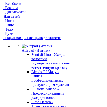
Все бренды
Волосы
Для мужчин
Для детей
Ноги
Лицо
Тело
Руки
Парикмахерские принадлежности
Alfaparf (Италия)
Semi di Lino - Уход за
волосами,
подчеркивающий вашу
естественную красоту
Blends Of Many -
Линия
профессиональных
продуктов для мужчин
Il Salone Milano -
Профессиональный
уход для волос
Lisse Design -
Трансформация волос