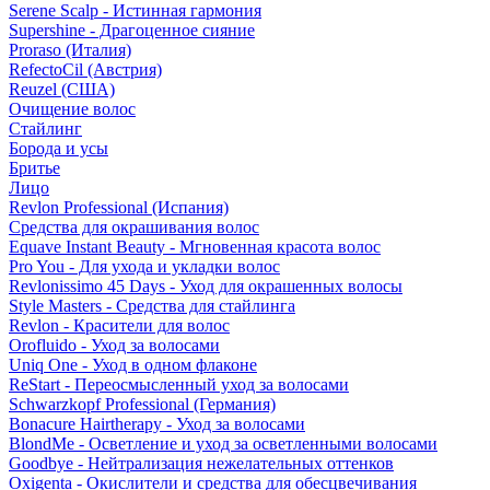
Serene Scalp - Истинная гармония
Supershine - Драгоценное сияние
Proraso (Италия)
RefectoCil (Австрия)
Reuzel (США)
Очищение волос
Стайлинг
Борода и усы
Бритье
Лицо
Revlon Professional (Испания)
Средства для окрашивания волос
Equave Instant Beauty - Мгновенная красота волос
Pro You - Для ухода и укладки волос
Revlonissimo 45 Days - Уход для окрашенных волосы
Style Masters - Средства для стайлинга
Revlon - Красители для волос
Orofluido - Уход за волосами
Uniq One - Уход в одном флаконе
ReStart - Переосмысленный уход за волосами
Schwarzkopf Professional (Германия)
Bonacure Hairtherapy - Уход за волосами
BlondMe - Осветление и уход за осветленными волосами
Goodbye - Нейтрализация нежелательных оттенков
Oxigenta - Окислители и средства для обесцвечивания