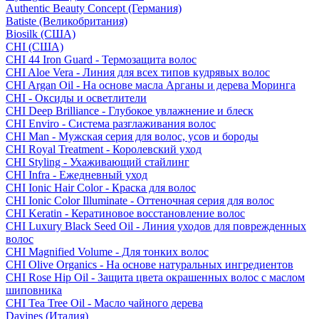
Authentic Beauty Concept (Германия)
Batiste (Великобритания)
Biosilk (США)
CHI (США)
CHI 44 Iron Guard - Термозащита волос
CHI Aloe Vera - Линия для всех типов кудрявых волос
CHI Argan Oil - На основе масла Арганы и дерева Моринга
CHI - Оксиды и осветлители
CHI Deep Brilliance - Глубокое увлажнение и блеск
CHI Enviro - Система разглаживания волос
CHI Man - Мужская серия для волос, усов и бороды
CHI Royal Treatment - Королевский уход
CHI Styling - Ухаживающий стайлинг
CHI Infra - Ежедневный уход
CHI Ionic Hair Color - Краска для волос
CHI Ionic Color Illuminate - Оттеночная серия для волос
CHI Keratin - Кератиновое восстановление волос
CHI Luxury Black Seed Oil - Линия уходов для поврежденных
волос
CHI Magnified Volume - Для тонких волос
CHI Olive Organics - На основе натуральных ингредиентов
CHI Rose Hip Oil - Защита цвета окрашенных волос с маслом
шиповника
CHI Tea Tree Oil - Масло чайного дерева
Davines (Италия)