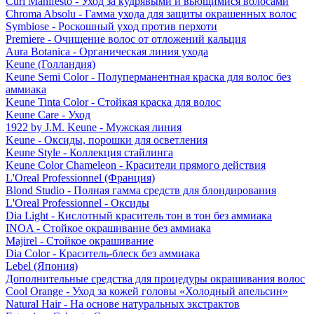
Curl Manifesto - Уход за кудрявыми и вьющимися волосами
Chroma Absolu - Гамма ухода для защиты окрашенных волос
Symbiose - Роскошный уход против перхоти
Premiere - Очищение волос от отложений кальция
Aura Botanica - Органическая линия ухода
Keune (Голландия)
Keune Semi Color - Полуперманентная краска для волос без
аммиака
Keune Tinta Color - Стойкая краска для волос
Keune Care - Уход
1922 by J.M. Keune - Мужская линия
Keune - Оксиды, порошки для осветления
Keune Style - Коллекция стайлинга
Keune Color Chameleon - Красители прямого действия
L'Oreal Professionnel (Франция)
Blond Studio - Полная гамма средств для блондирования
L'Oreal Professionnel - Оксиды
Dia Light - Кислотный краситель тон в тон без аммиака
INOA - Стойкое окрашивание без аммиака
Majirel - Стойкое окрашивание
Dia Color - Краситель-блеск без аммиака
Lebel (Япония)
Дополнительные средства для процедуры окрашивания волос
Cool Orange - Уход за кожей головы «Холодный апельсин»
Natural Hair - На основе натуральных экстрактов