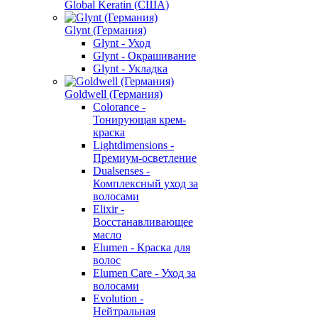
Global Keratin (США)
Glynt (Германия)
Glynt - Уход
Glynt - Окрашивание
Glynt - Укладка
Goldwell (Германия)
Colorance -
Тонирующая крем-
краска
Lightdimensions -
Премиум-осветление
Dualsenses -
Комплексный уход за
волосами
Elixir -
Восстанавливающее
масло
Elumen - Краска для
волос
Elumen Care - Уход за
волосами
Evolution -
Нейтральная