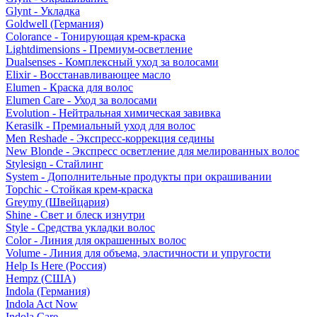
Glynt - Укладка
Goldwell (Германия)
Colorance - Тонирующая крем-краска
Lightdimensions - Премиум-осветление
Dualsenses - Комплексный уход за волосами
Elixir - Восстанавливающее масло
Elumen - Краска для волос
Elumen Care - Уход за волосами
Evolution - Нейтральная химическая завивка
Kerasilk - Премиальный уход для волос
Men Reshade - Экспресс-коррекция седины
New Blonde - Экспресс осветление для мелированных волос
Stylesign - Стайлинг
System - Дополнительные продукты при окрашивании
Topchic - Стойкая крем-краска
Greymy (Швейцария)
Shine - Свет и блеск изнутри
Style - Средства укладки волос
Color - Линия для окрашенных волос
Volume - Линия для объема, эластичности и упругости
Help Is Here (Россия)
Hempz (США)
Indola (Германия)
Indola Act Now
Indola Care