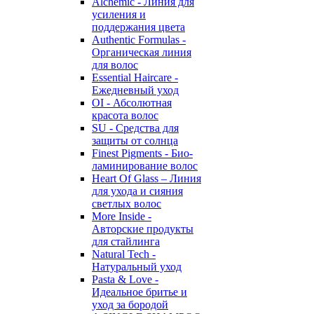
Alchemic - Линия для
усиления и
поддержания цвета
Authentic Formulas -
Органическая линия
для волос
Essential Haircare -
Eжедневный уход
OI - Абсолютная
красота волос
SU - Средства для
защиты от солнца
Finest Pigments - Био-
ламинирование волос
Heart Of Glass – Линия
для ухода и сияния
светлых волос
More Inside -
Авторские продукты
для стайлинга
Natural Tech -
Натуральный уход
Pasta & Love -
Идеальное бритье и
уход за бородой