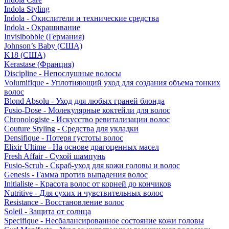
Indola Styling
Indola - Окислители и технические средства
Indola - Окрашивание
Invisibobble (Германия)
Johnson’s Baby (США)
K18 (США)
Kerastase (Франция)
Discipline - Непослушные волосы
Volumifique - Уплотняющий уход для создания объема тонких
волос
Blond Absolu - Уход для любых граней блонда
Fusio-Dose - Молекулярные коктейли для волос
Chronologiste - Искусство ревитализации волос
Couture Styling - Средства для укладки
Densifique - Потеря густоты волос
Elixir Ultime - На основе драгоценных масел
Fresh Affair - Сухой шампунь
Fusio-Scrub - Скраб-уход для кожи головы и волос
Genesis - Гамма против выпадения волос
Initialiste - Красота волос от корней до кончиков
Nutritive - Для сухих и чувствительных волос
Resistance - Восстановление волос
Soleil - Защита от солнца
Specifique - Несбалансированное состояние кожи головы