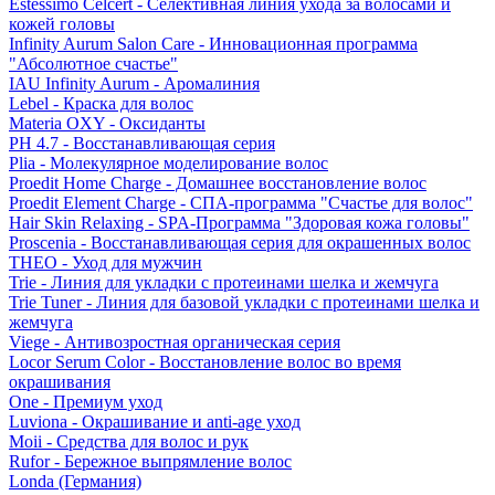
Estessimo Celcert - Селективная линия ухода за волосами и
кожей головы
Infinity Aurum Salon Care - Инновационная программа
"Абсолютное счастье"
IAU Infinity Aurum - Аромалиния
Lebel - Краска для волос
Materia OXY - Оксиданты
PH 4.7 - Восстанавливающая серия
Plia - Молекулярное моделирование волос
Proedit Home Charge - Домашнее восстановление волос
Proedit Element Charge - СПА-программа "Счастье для волос"
Hair Skin Relaxing - SPA-Программа "Здоровая кожа головы"
Proscenia - Восстанавливающая серия для окрашенных волос
THEO - Уход для мужчин
Trie - Линия для укладки с протеинами шелка и жемчуга
Trie Tuner - Линия для базовой укладки с протеинами шелка и
жемчуга
Viege - Антивозростная органическая серия
Locor Serum Color - Восстановление волос во время
окрашивания
One - Премиум уход
Luviona - Окрашивание и anti-age уход
Moii - Средства для волос и рук
Rufor - Бережное выпрямление волос
Londa (Германия)