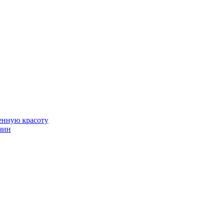
венную красоту
чин