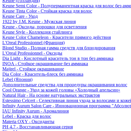
Keune (Голландия)
Keune Semi Color - Полуперманентная краска для волос без амм
Keune Tinta Color - Стойкая краска для волос
Keune Care - Уход
1922 by J.M. Keune - Мужская линия
Keune - Оксиды, порошки для осветления
Keune Style - Коллекция стайлинга
Keune Color Chameleon - Красители прямого действия
L'Oreal Professionnel (Франция)
Blond Studio - Полная гамма средств для блондирования
L'Oreal Professionnel - Оксиды
Dia Light - Кислотный краситель тон в тон без аммиака
INOA - Стойкое окрашивание без аммиака
Majirel - Стойкое окрашивание
Dia Color - Краситель-блеск без аммиака
Lebel (Япония)
Дополнительные средства для процедуры окрашивания волос
Cool Orange - Уход за кожей головы «Холодный апельсин»
Natural Hair - На основе натуральных экстрактов
Estessimo Celcert - Селективная линия ухода за волосами и кож
Infinity Aurum Salon Care - Инновационная программа "Абсолют
IAU Infinity Aurum - Аромалиния
Lebel - Краска для волос
Materia OXY - Оксиданты
PH 4.7 - Восстанавливающая серия