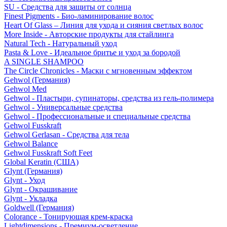
SU - Средства для защиты от солнца
Finest Pigments - Био-ламинирование волос
Heart Of Glass – Линия для ухода и сияния светлых волос
More Inside - Авторские продукты для стайлинга
Natural Tech - Натуральный уход
Pasta & Love - Идеальное бритье и уход за бородой
A SINGLE SHAMPOO
The Circle Chronicles - Маски с мгновенным эффектом
Gehwol (Германия)
Gehwol Med
Gehwol - Пластыри, супинаторы, средства из гель-полимера
Gehwol - Универсальные средства
Gehwol - Профессиональные и специальные средства
Gehwol Fusskraft
Gehwol Gerlasan - Средства для тела
Gehwol Balance
Gehwol Fusskraft Soft Feet
Global Keratin (США)
Glynt (Германия)
Glynt - Уход
Glynt - Окрашивание
Glynt - Укладка
Goldwell (Германия)
Colorance - Тонирующая крем-краска
Lightdimensions - Премиум-осветление