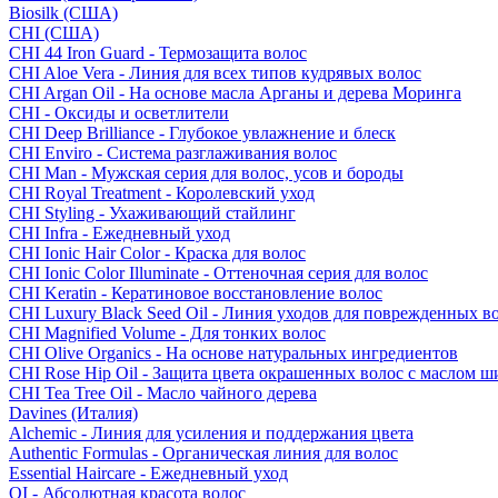
Biosilk (США)
CHI (США)
CHI 44 Iron Guard - Термозащита волос
CHI Aloe Vera - Линия для всех типов кудрявых волос
CHI Argan Oil - На основе масла Арганы и дерева Моринга
CHI - Оксиды и осветлители
CHI Deep Brilliance - Глубокое увлажнение и блеск
CHI Enviro - Система разглаживания волос
CHI Man - Мужская серия для волос, усов и бороды
CHI Royal Treatment - Королевский уход
CHI Styling - Ухаживающий стайлинг
CHI Infra - Ежедневный уход
CHI Ionic Hair Color - Краска для волос
CHI Ionic Color Illuminate - Оттеночная серия для волос
CHI Keratin - Кератиновое восстановление волос
CHI Luxury Black Seed Oil - Линия уходов для поврежденных в
CHI Magnified Volume - Для тонких волос
CHI Olive Organics - На основе натуральных ингредиентов
CHI Rose Hip Oil - Защита цвета окрашенных волос с маслом 
CHI Tea Tree Oil - Масло чайного дерева
Davines (Италия)
Alchemic - Линия для усиления и поддержания цвета
Authentic Formulas - Органическая линия для волос
Essential Haircare - Eжедневный уход
OI - Абсолютная красота волос