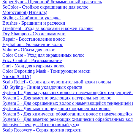
Super Sync - Щелочной безаммиачный краситель
SoColor - Стойкое окрашивание для волос
Moroccanoil (Израиль)
Styling - Стайлинг и укладка
Brushes - Брашинги и расчески
Treatment - Уход за волосами и кожей головы
Dry Shampoo - Сухие шампуни
Repair - Восстановление волос
Hydration - Увлажнение волос
Volume - Объем для волос
Color Care - Уход для окрашенных волос
Frizz Control - Разглаживание
Curl - Уход для кудрявых волос
Color Depositing Mask - Тонирующие маски
Nioxin (США)
Scalp Relief - Серия для чувствительной кожи головы
3D Styling - Линия укладочных средств
System 1 - Для натуральных волос с намечающейся тенденцией
System 2 - Для заметно редеющих натуральных волос
System 3 - Для окрашенных волос с намечающейся тенденцией
System 4 - Для заметно редеющих окрашенных волос
System 5 - Для химически обработанных волос с намечающейс
System 6 - Для заметно редеющих химически обработанных вол
Intensive Therapy - Интенсивный уход
Scalp Recovery - Серия против перхоти