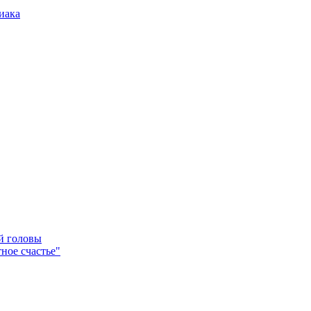
иака
ей головы
ное счастье"