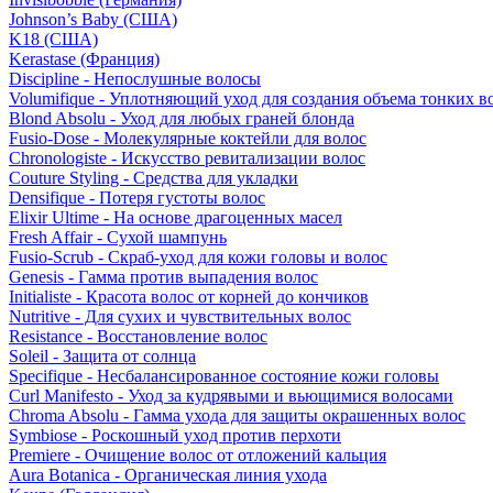
Johnson’s Baby (США)
K18 (США)
Kerastase (Франция)
Discipline - Непослушные волосы
Volumifique - Уплотняющий уход для создания объема тонких в
Blond Absolu - Уход для любых граней блонда
Fusio-Dose - Молекулярные коктейли для волос
Chronologiste - Искусство ревитализации волос
Couture Styling - Средства для укладки
Densifique - Потеря густоты волос
Elixir Ultime - На основе драгоценных масел
Fresh Affair - Сухой шампунь
Fusio-Scrub - Скраб-уход для кожи головы и волос
Genesis - Гамма против выпадения волос
Initialiste - Красота волос от корней до кончиков
Nutritive - Для сухих и чувствительных волос
Resistance - Восстановление волос
Soleil - Защита от солнца
Specifique - Несбалансированное состояние кожи головы
Curl Manifesto - Уход за кудрявыми и вьющимися волосами
Chroma Absolu - Гамма ухода для защиты окрашенных волос
Symbiose - Роскошный уход против перхоти
Premiere - Очищение волос от отложений кальция
Aura Botanica - Органическая линия ухода