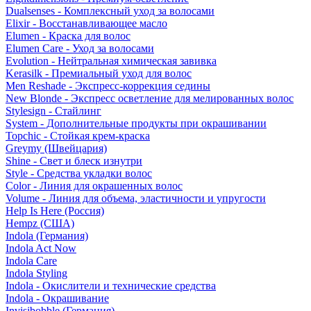
Dualsenses - Комплексный уход за волосами
Elixir - Восстанавливающее масло
Elumen - Краска для волос
Elumen Care - Уход за волосами
Evolution - Нейтральная химическая завивка
Kerasilk - Премиальный уход для волос
Men Reshade - Экспресс-коррекция седины
New Blonde - Экспресс осветление для мелированных волос
Stylesign - Стайлинг
System - Дополнительные продукты при окрашивании
Topchic - Стойкая крем-краска
Greymy (Швейцария)
Shine - Свет и блеск изнутри
Style - Средства укладки волос
Color - Линия для окрашенных волос
Volume - Линия для объема, эластичности и упругости
Help Is Here (Россия)
Hempz (США)
Indola (Германия)
Indola Act Now
Indola Care
Indola Styling
Indola - Окислители и технические средства
Indola - Окрашивание
Invisibobble (Германия)