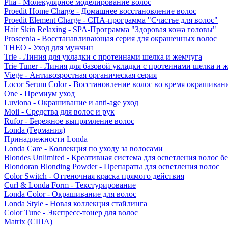
Plia - Молекулярное моделирование волос
Proedit Home Charge - Домашнее восстановление волос
Proedit Element Charge - СПА-программа "Счастье для волос"
Hair Skin Relaxing - SPA-Программа "Здоровая кожа головы"
Proscenia - Восстанавливающая серия для окрашенных волос
THEO - Уход для мужчин
Trie - Линия для укладки с протеинами шелка и жемчуга
Trie Tuner - Линия для базовой укладки с протеинами шелка и 
Viege - Антивозростная органическая серия
Locor Serum Color - Восстановление волос во время окрашиван
One - Премиум уход
Luviona - Окрашивание и anti-age уход
Moii - Средства для волос и рук
Rufor - Бережное выпрямление волос
Londa (Германия)
Принадлежности Londa
Londa Care - Коллекция по уходу за волосами
Blondes Unlimited - Креативная система для осветления волос б
Blondoran Blonding Powder - Препараты для осветления волос
Color Switch - Оттеночная краска прямого действия
Curl & Londa Form - Текстурирование
Londa Color - Окрашивание для волос
Londa Style - Новая коллекция стайлинга
Color Tune - Экспресс-тонер для волос
Matrix (США)