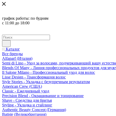
график работы:
по будням
с 11:00 до 18:00
Каталог
Все бренды
Alfaparf (Италия)
Semi di Lino - Уход за волосами, подчеркивающий вашу естест
Blends Of Many - Линия профессиональных продуктов для муж
Il Salone Milano - Профессиональный уход для волос
Lisse Design - Трансформация волос
Style Stories - Укладка с безупречным результатом
American Crew (США)
Classic - Ежедневный уход
Precision Blend - Окрашивание и тонирование
Shave - Средства для бритья
Styling - Укладка и стайлинг
Authentic Beauty Concept (Германия)
Batiste (Великобритания)