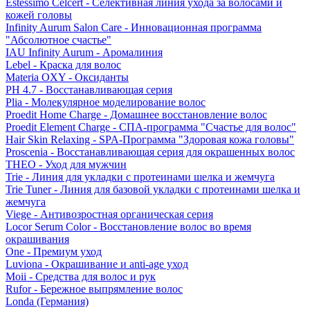
Estessimo Celcert - Селективная линия ухода за волосами и
кожей головы
Infinity Aurum Salon Care - Инновационная программа
"Абсолютное счастье"
IAU Infinity Aurum - Аромалиния
Lebel - Краска для волос
Materia OXY - Оксиданты
PH 4.7 - Восстанавливающая серия
Plia - Молекулярное моделирование волос
Proedit Home Charge - Домашнее восстановление волос
Proedit Element Charge - СПА-программа "Счастье для волос"
Hair Skin Relaxing - SPA-Программа "Здоровая кожа головы"
Proscenia - Восстанавливающая серия для окрашенных волос
THEO - Уход для мужчин
Trie - Линия для укладки с протеинами шелка и жемчуга
Trie Tuner - Линия для базовой укладки с протеинами шелка и
жемчуга
Viege - Антивозростная органическая серия
Locor Serum Color - Восстановление волос во время
окрашивания
One - Премиум уход
Luviona - Окрашивание и anti-age уход
Moii - Средства для волос и рук
Rufor - Бережное выпрямление волос
Londa (Германия)