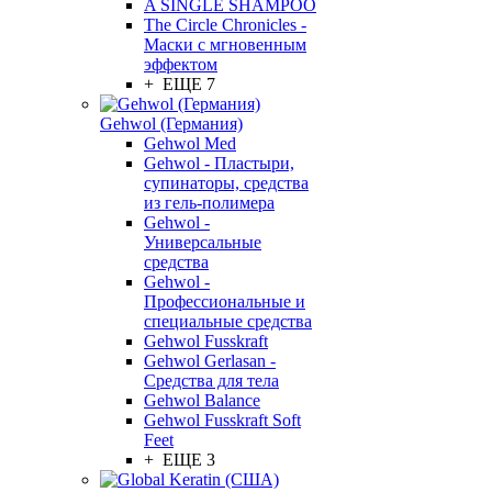
A SINGLE SHAMPOO
The Circle Chronicles -
Маски с мгновенным
эффектом
+ ЕЩЕ 7
Gehwol (Германия)
Gehwol Med
Gehwol - Пластыри,
супинаторы, средства
из гель-полимера
Gehwol -
Универсальные
средства
Gehwol -
Профессиональные и
специальные средства
Gehwol Fusskraft
Gehwol Gerlasan -
Средства для тела
Gehwol Balance
Gehwol Fusskraft Soft
Feet
+ ЕЩЕ 3