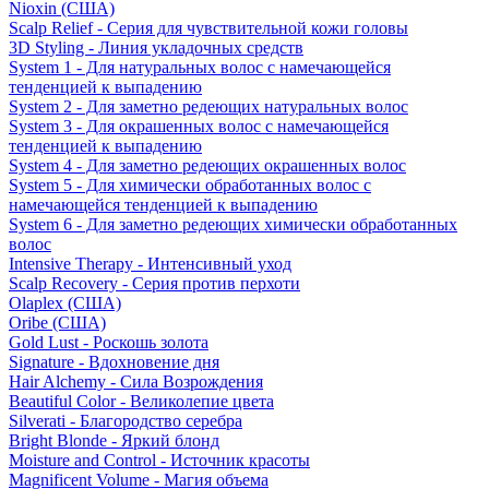
Nioxin (США)
Scalp Relief - Серия для чувствительной кожи головы
3D Styling - Линия укладочных средств
System 1 - Для натуральных волос с намечающейся
тенденцией к выпадению
System 2 - Для заметно редеющих натуральных волос
System 3 - Для окрашенных волос с намечающейся
тенденцией к выпадению
System 4 - Для заметно редеющих окрашенных волос
System 5 - Для химически обработанных волос с
намечающейся тенденцией к выпадению
System 6 - Для заметно редеющих химически обработанных
волос
Intensive Therapy - Интенсивный уход
Scalp Recovery - Серия против перхоти
Olaplex (США)
Oribe (США)
Gold Lust - Роскошь золота
Signature - Вдохновение дня
Hair Alchemy - Сила Возрождения
Beautiful Color - Великолепие цвета
Silverati - Благородство серебра
Bright Blonde - Яркий блонд
Moisture and Control - Источник красоты
Magnificent Volume - Магия объема