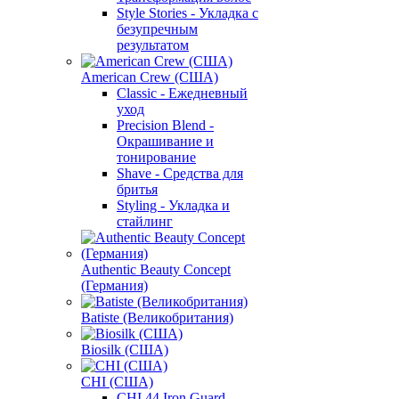
Style Stories - Укладка с
безупречным
результатом
American Crew (США)
Classic - Ежедневный
уход
Precision Blend -
Окрашивание и
тонирование
Shave - Средства для
бритья
Styling - Укладка и
стайлинг
Authentic Beauty Concept
(Германия)
Batiste (Великобритания)
Biosilk (США)
CHI (США)
CHI 44 Iron Guard -