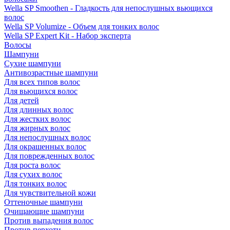
Wella SP Smoothen - Гладкость для непослушных вьющихся
волос
Wella SP Volumize - Объем для тонких волос
Wella SP Expert Kit - Набор эксперта
Волосы
Шампуни
Сухие шампуни
Антивозрастные шампуни
Для всех типов волос
Для вьющихся волос
Для детей
Для длинных волос
Для жестких волос
Для жирных волос
Для непослушных волос
Для окрашенных волос
Для поврежденных волос
Для роста волос
Для сухих волос
Для тонких волос
Для чувствительной кожи
Оттеночные шампуни
Очищающие шампуни
Против выпадения волос
Против перхоти