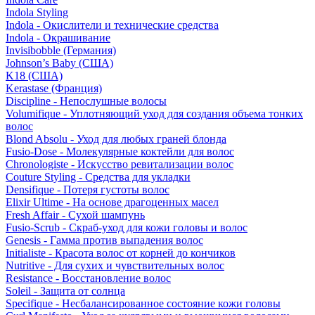
Indola Styling
Indola - Окислители и технические средства
Indola - Окрашивание
Invisibobble (Германия)
Johnson’s Baby (США)
K18 (США)
Kerastase (Франция)
Discipline - Непослушные волосы
Volumifique - Уплотняющий уход для создания объема тонких
волос
Blond Absolu - Уход для любых граней блонда
Fusio-Dose - Молекулярные коктейли для волос
Chronologiste - Искусство ревитализации волос
Couture Styling - Средства для укладки
Densifique - Потеря густоты волос
Elixir Ultime - На основе драгоценных масел
Fresh Affair - Сухой шампунь
Fusio-Scrub - Скраб-уход для кожи головы и волос
Genesis - Гамма против выпадения волос
Initialiste - Красота волос от корней до кончиков
Nutritive - Для сухих и чувствительных волос
Resistance - Восстановление волос
Soleil - Защита от солнца
Specifique - Несбалансированное состояние кожи головы