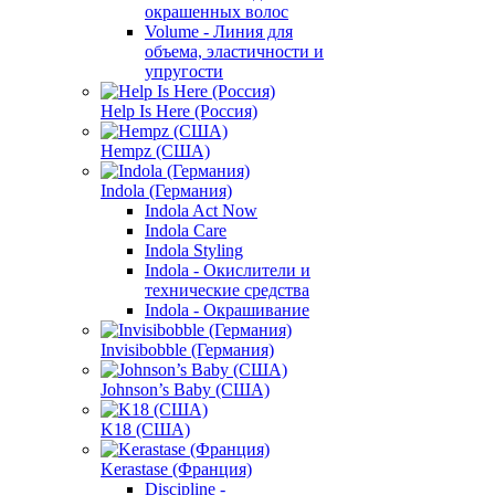
окрашенных волос
Volume - Линия для
объема, эластичности и
упругости
Help Is Here (Россия)
Hempz (США)
Indola (Германия)
Indola Act Now
Indola Care
Indola Styling
Indola - Окислители и
технические средства
Indola - Окрашивание
Invisibobble (Германия)
Johnson’s Baby (США)
K18 (США)
Kerastase (Франция)
Discipline -