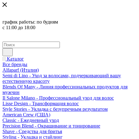
график работы:
по будням
с 11:00 до 18:00
Каталог
Все бренды
Alfaparf (Италия)
Semi di Lino - Уход за волосами, подчеркивающий вашу
естественную красоту
Blends Of Many - Линия профессиональных продуктов для
мужчин
Il Salone Milano - Профессиональный уход для волос
Lisse Design - Трансформация волос
Style Stories - Укладка с безупречным результатом
American Crew (США)
Classic - Ежедневный уход
Precision Blend - Окрашивание и тонирование
Shave - Средства для бритья
Styling - Укладка и стайлинг