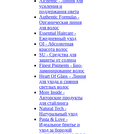
Alchemic - Линия для
усиления и
поддержания цвета
Authentic Formulas -
Органическая линия
для волос
Essential Haircare -
Eжедневный уход
OI - Абсолютная
красота волос
SU - Средства для
защиты от солнца
Finest Pigments - Био-
ламинирование волос
Heart Of Glass – Линия
для ухода и сияния
светлых волос
More Inside -
Авторские продукты
для стайлинга
Natural Tech -
Натуральный уход
Pasta & Love -
Идеальное бритье и
уход за бородой