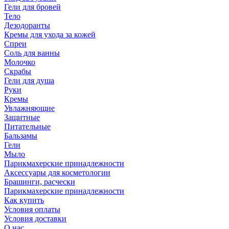
Гели для бровей
Тело
Дезодоранты
Кремы для ухода за кожей
Спреи
Соль для ванны
Молочко
Скрабы
Гели для душа
Руки
Кремы
Увлажняющие
Защитные
Питательные
Бальзамы
Гели
Мыло
Парикмахерские принадлежности
Аксессуары для косметологии
Брашинги, расчески
Парикмахерские принадлежности
Как купить
Условия оплаты
Условия доставки
О нас