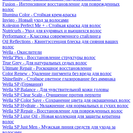
Fusion - Интенсивное восстановление для поврежденных
волос
Illumina Color - Стойкая крем-краска
Invigo - Новый уход за волосами
Koleston Perfect Me + - Стойкая краска для волос
Nutricurls - Уход для кудрявых и вьющихся волос
Performance - Классика современного стайлинга
Oil Reflections - Квинтэссенция блеска для сияния ваших
волос
Wella - Окислители
Wella°Plex - Восстановление структуры волос
True Grey - Для натуральных седых волос
Ultimate Repair - Роскошное восстановление
Color Renew - Удаление пигмента без вреда для волос
Shinefinity - Стойкое цветное глазирование без аммиака
Wella SP (Германия)
Wella SP Balance - Для чувствительной кожи головы
Wella SP Clear Scalp - Очищение против перхоти
Wella SP Color Save - Сохранение цвета для окрашенных волос
Wella SP Hydrate - Увлажнение для нормальных и сухих волос
Wella SP Repair - Восстановление для поврежденных волос
Wella SP Luxe Oil - Новая коллекция для защиты кератина
волос
Wella SP Just Men - Мужская линия средств для ухода за
волосами