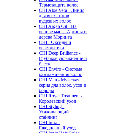
Термозащита волос
CHI Aloe Vera - Линия
для всех типов
кудрявых волос
CHI Argan Oil - На
основе масла Арганы и
дерева Моринга
CHI - Оксиды и
осветлители
CHI Deep Brilliance -
Глубокое увлажнение и
блеск
CHI Enviro - Система
разглаживания волос
CHI Man - Мужская
серия для волос, усов и
бороды
CHI Royal Treatment -
Королевский уход
CHI Styling -
Ухаживающий
стайлинг
CHI Infra -
Ежедневный уход