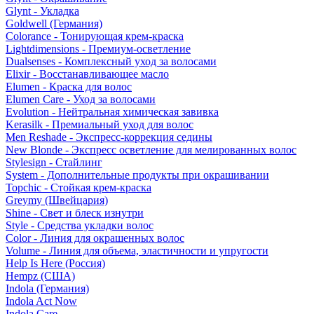
Glynt - Укладка
Goldwell (Германия)
Colorance - Тонирующая крем-краска
Lightdimensions - Премиум-осветление
Dualsenses - Комплексный уход за волосами
Elixir - Восстанавливающее масло
Elumen - Краска для волос
Elumen Care - Уход за волосами
Evolution - Нейтральная химическая завивка
Kerasilk - Премиальный уход для волос
Men Reshade - Экспресс-коррекция седины
New Blonde - Экспресс осветление для мелированных волос
Stylesign - Стайлинг
System - Дополнительные продукты при окрашивании
Topchic - Стойкая крем-краска
Greymy (Швейцария)
Shine - Свет и блеск изнутри
Style - Средства укладки волос
Color - Линия для окрашенных волос
Volume - Линия для объема, эластичности и упругости
Help Is Here (Россия)
Hempz (США)
Indola (Германия)
Indola Act Now
Indola Care