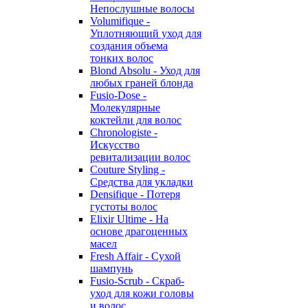
Непослушные волосы
Volumifique -
Уплотняющий уход для
создания объема
тонких волос
Blond Absolu - Уход для
любых граней блонда
Fusio-Dose -
Молекулярные
коктейли для волос
Chronologiste -
Искусство
ревитализации волос
Couture Styling -
Средства для укладки
Densifique - Потеря
густоты волос
Elixir Ultime - На
основе драгоценных
масел
Fresh Affair - Сухой
шампунь
Fusio-Scrub - Скраб-
уход для кожи головы
и волос