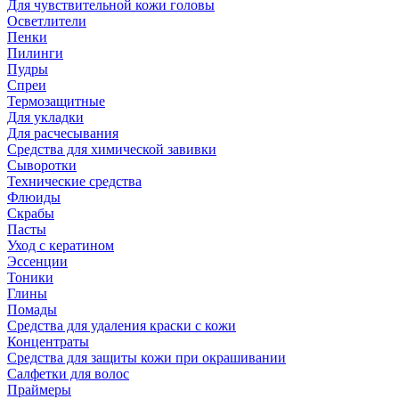
Для чувствительной кожи головы
Осветлители
Пенки
Пилинги
Пудры
Спреи
Термозащитные
Для укладки
Для расчесывания
Средства для химической завивки
Сыворотки
Технические средства
Флюиды
Скрабы
Пасты
Уход с кератином
Эссенции
Тоники
Глины
Помады
Средства для удаления краски с кожи
Концентраты
Средства для защиты кожи при окрашивании
Салфетки для волос
Праймеры