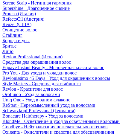
Serene Scalp - Истинная гармония
Supershine - Драгоценное сияние
Proraso (Италия)
RefectoCil (Австрия)
Reuzel (США)
Очищение волос
Стайлинг
Борода и усы
Бритье
Лицо
Revlon Professional (Испания)
Средства для окрашивания волос
Equave Instant Beauty - Мгновенная красота волос
Pro You - Для ухода и укладки волос
Revlonissimo 45 Days - Уход для окрашенных волосы
Style Masters - Средства для стайлинга
Revlon - Красители для волос
Orofluido - Уход за волосами
Uniq One - Уход в одном флаконе
ReStart - Переосмысленный уход за волосами
Schwarzkopf Professional (Германия)
Bonacure Hairtherapy - Уход за волосами
BlondMe - Осветление и уход за осветленными волосами
Goodbye - Нейтрализация нежелательных оттенков
Oxigenta - Окислители и средства для обесцвечивания