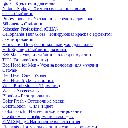
Igora - Красители для волос
Natural Styling - Химическая завивка волос
Osis - Стайлинг
Professionnelle - Укладочные средства для волос
Silhouette - Стайлинг
Sebastian Professional (США)
Cellophanes Hair Gloss - Тонирующая краска с эффектом
ламинирования
Hair Care - Профессиональный уход для волос
Hair Styling - Стайлинг для волос
Seb Man - Уход и стайлинг волос для мужчин
TIGI (Великобритания)
Bed Head for Men - Уход за волосами для мужчин
Catwalk
Bed Head Care - Уходы
Bed Head Style - Стайлинг
Wella Professionals (Германия)
Wella - Аксессуары
Blondor - Блондирование
Color Fresh - Оттеночные маски
ColorMotion - Сила и цвет
Color Touch - Интенсивное тонирование
Creatine+ - Трансформация текстуры
EIMI Styling - Настроение вашего стиля
Elements - Натуральная линия ухода за волосами