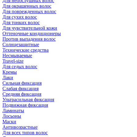
Для непослушных волос
Для окрашенных волос
Для поврежденных волос
Для сухих волос
Для тонких волос
Для чувствительной кожи
Оттеночные кондиционеры
Против выпадения волос
Солнцезащитные
Технические средства
Несмываемые
Travel-size
Для седых волос
Кремы
Лаки
Сильная фиксация
Слабая фиксация
Средняя фиксация
Ультрасильная фиксация
Подвижная фиксация
Ламинаты
Лосьоны
Маски
Антивозрастные
Для всех типов волос