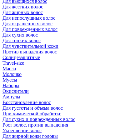
Для вьющихся волос
Для жестких волос
Для жирных волос
Для непослушных волос
Для окрашенных волос
Для поврежденных волос
Для сухих волос
Для тонких волос
Для чувствительной кожи
Против выпадения волос
Солнцезащитные
Travel-size
Масла
Молочко
Муссы
Наборы
Окислители
Ампулы
Восстановление волос
Для густоты и объема волос
При химической обработке
Для сухих и поврежденных волос
Рост волос, против выпадения
Укрепление волос
Для жирной кожи головы