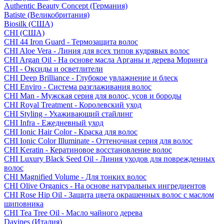
Authentic Beauty Concept (Германия)
Batiste (Великобритания)
Biosilk (США)
CHI (США)
CHI 44 Iron Guard - Термозащита волос
CHI Aloe Vera - Линия для всех типов кудрявых волос
CHI Argan Oil - На основе масла Арганы и дерева Моринга
CHI - Оксиды и осветлители
CHI Deep Brilliance - Глубокое увлажнение и блеск
CHI Enviro - Система разглаживания волос
CHI Man - Мужская серия для волос, усов и бороды
CHI Royal Treatment - Королевский уход
CHI Styling - Ухаживающий стайлинг
CHI Infra - Ежедневный уход
CHI Ionic Hair Color - Краска для волос
CHI Ionic Color Illuminate - Оттеночная серия для волос
CHI Keratin - Кератиновое восстановление волос
CHI Luxury Black Seed Oil - Линия уходов для поврежденных
волос
CHI Magnified Volume - Для тонких волос
CHI Olive Organics - На основе натуральных ингредиентов
CHI Rose Hip Oil - Защита цвета окрашенных волос с маслом
шиповника
CHI Tea Tree Oil - Масло чайного дерева
Davines (Италия)