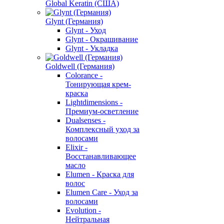
Global Keratin (США)
Glynt (Германия)
Glynt - Уход
Glynt - Окрашивание
Glynt - Укладка
Goldwell (Германия)
Colorance -
Тонирующая крем-
краска
Lightdimensions -
Премиум-осветление
Dualsenses -
Комплексный уход за
волосами
Elixir -
Восстанавливающее
масло
Elumen - Краска для
волос
Elumen Care - Уход за
волосами
Evolution -
Нейтральная