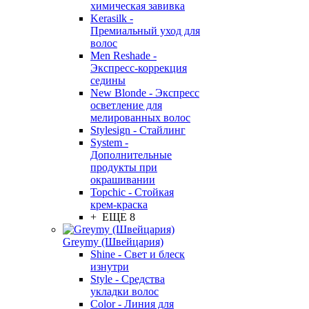
химическая завивка
Kerasilk -
Премиальный уход для
волос
Men Reshade -
Экспресс-коррекция
седины
New Blonde - Экспресс
осветление для
мелированных волос
Stylesign - Стайлинг
System -
Дополнительные
продукты при
окрашивании
Topchic - Стойкая
крем-краска
+ ЕЩЕ 8
Greymy (Швейцария)
Shine - Свет и блеск
изнутри
Style - Средства
укладки волос
Color - Линия для