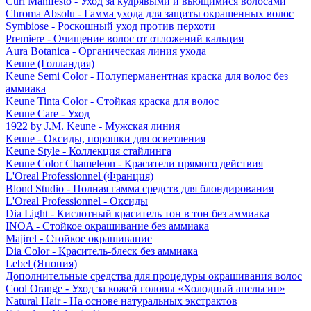
Curl Manifesto - Уход за кудрявыми и вьющимися волосами
Chroma Absolu - Гамма ухода для защиты окрашенных волос
Symbiose - Роскошный уход против перхоти
Premiere - Очищение волос от отложений кальция
Aura Botanica - Органическая линия ухода
Keune (Голландия)
Keune Semi Color - Полуперманентная краска для волос без
аммиака
Keune Tinta Color - Стойкая краска для волос
Keune Care - Уход
1922 by J.M. Keune - Мужская линия
Keune - Оксиды, порошки для осветления
Keune Style - Коллекция стайлинга
Keune Color Chameleon - Красители прямого действия
L'Oreal Professionnel (Франция)
Blond Studio - Полная гамма средств для блондирования
L'Oreal Professionnel - Оксиды
Dia Light - Кислотный краситель тон в тон без аммиака
INOA - Стойкое окрашивание без аммиака
Majirel - Стойкое окрашивание
Dia Color - Краситель-блеск без аммиака
Lebel (Япония)
Дополнительные средства для процедуры окрашивания волос
Cool Orange - Уход за кожей головы «Холодный апельсин»
Natural Hair - На основе натуральных экстрактов