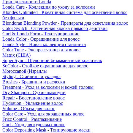
Принадлежности Londa
Londa Care - Коллекция по уходу за волосами
Blondes Unlimited - Креативная система для осветления волос
без фольги
Blondoran Blonding Powder - Препараты для осветления волос
Color Switch - Оттеночная краска прямого действия
Curl & Londa Form - Текстурирование
Londa Color - Окрашивание для волос
Londa Style - Новая коллекция стайлинга
Color Tune - Экспресс-тонер для волос
Matrix (США)
Super Sync - Щелочной безаммиачный краситель
SoColor - Стойкое окрашивание для волос
Moroccanoil (Израиль)
Styling - Стайлинг и укладка
Brushes - Брашинги и расчески
Treatment - Уход за волосами и кожей головы
Dry Shampoo - Сухие шампуни
Repair - Восстановление волос
Hydration - Увлажнение волос
Volume - Объем для волос
Color Care - Уход для окрашенных волос
Frizz Control - Разглаживание
Curl - Уход для кудрявых волос
Color Depositing Mask - Тонирующие маски