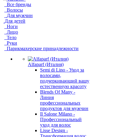
Все бренды
Волосы
Для мужчин
Для детей
Ноги
Лицо
Тело
Руки
Парикмахерские принадлежности
Alfaparf (Италия)
Semi di Lino - Уход за
волосами,
подчеркивающий вашу
естественную красоту
Blends Of Many -
Линия
профессиональных
продуктов для мужчин
Il Salone Milano -
Профессиональный
уход для волос
Lisse Design -
Трансформация волос