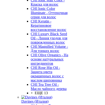
CHI Ionic Hair Color -
Краска для волос
CHI Ionic Color
Illuminate - Оттеночная
серия для волос
CHI Keratin -
Кератиновое
восстановление волос
CHI Luxury Black Seed
Oil - Линия уходов для
поврежденных волос
CHI Magnified Volume -
Для тонких волос
CHI Olive Organics - На
основе натуральных
ингредиентов
CHI Rose Hip Oil -
Защита цвета
окрашенных волос с
маслом шиповника
CHI Tea Tree Oil -
Масло чайного дерева
+ ЕЩЕ 13
Davines (Италия)