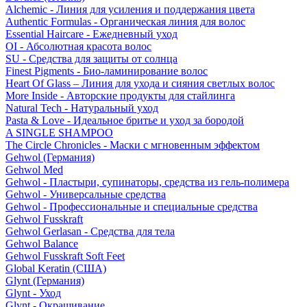
Alchemic - Линия для усиления и поддержания цвета
Authentic Formulas - Органическая линия для волос
Essential Haircare - Eжедневный уход
OI - Абсолютная красота волос
SU - Средства для защиты от солнца
Finest Pigments - Био-ламинирование волос
Heart Of Glass – Линия для ухода и сияния светлых волос
More Inside - Авторские продукты для стайлинга
Natural Tech - Натуральный уход
Pasta & Love - Идеальное бритье и уход за бородой
A SINGLE SHAMPOO
The Circle Chronicles - Маски с мгновенным эффектом
Gehwol (Германия)
Gehwol Med
Gehwol - Пластыри, супинаторы, средства из гель-полимера
Gehwol - Универсальные средства
Gehwol - Профессиональные и специальные средства
Gehwol Fusskraft
Gehwol Gerlasan - Средства для тела
Gehwol Balance
Gehwol Fusskraft Soft Feet
Global Keratin (США)
Glynt (Германия)
Glynt - Уход
Glynt - Окрашивание