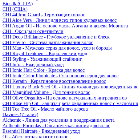
Biosilk (США)
CHI (США)
CHI 44 Iron Guard - Термозащита волос
CHI Aloe Vera - Линия для всех типов кудрявых волос
CHI Argan Oil - На основе масла Арганы и дерева Моринга
CHI - Оксиды и осветлители
CHI Deep Brilliance - Глубокое увлажнение и блеск
CHI Enviro - Система разглаживания волос
CHI Man - Мужская серия для волос, усов и бороды
CHI Royal Treatment - Королевский уход
CHI Styling - Ухаживающий стайлинг
CHI Infra - Ежедневный уход
CHI Ionic Hair Color - Краска для волос
CHI Ionic Color Illuminate - Оттеночная серия для волос
CHI Keratin - Кератиновое восстановление волос
CHI Luxury Black Seed Oil - Линия уходов для поврежденных в
CHI Magnified Volume - Для тонких волос
CHI Olive Organics - На основе натуральных ингредиентов
CHI Rose Hip Oil - Защита цвета окрашенных волос с маслом 
CHI Tea Tree Oil - Масло чайного дерева
Davines (Италия)
Alchemic - Линия для усиления и поддержания цвета
Authentic Formulas - Органическая линия для волос
Essential Haircare - Eжедневный уход
OI - Абсолютная красота волос