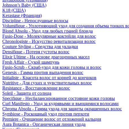
Johnson’s Baby (США)
K18 (США)
Kerastase (Франция)
Discipline - Непослушные волосы
Volumifique - Уплотняющий уход для создания объема тонких в
Blond Absolu - Уход для любых граней блонда
Fusio-Dose - Молекулярные коктейли для волос
Chronologiste - Искусство ревитализации волос
Couture Styling - Средства для укладки
Densifique - Потеря густоты волос
Elixir Ultime - На основе драгоценных масел
Fresh Affair - Сухой шампунь
Fusio-Scrub - Скраб-уход для кожи головы и волос
Genesis - Гамма против выпадения волос
Initialiste - Красота волос от корней до кончиков
Nutritive - Для сухих и чувствительных волос
Resistance - Восстановление волос
Soleil - Защита от солнца
Specifique - Несбалансированное состояние кожи головы
Curl Manifesto - Уход за кудрявыми и вьющимися волосами
Chroma Absolu - Гамма ухода для защиты окрашенных волос
Symbiose - Роскошный уход против перхоти
Premiere - Очищение волос от отложений кальция
Aura Botanica - Органическая линия ухода