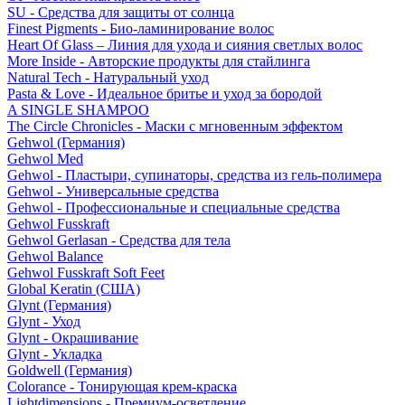
SU - Средства для защиты от солнца
Finest Pigments - Био-ламинирование волос
Heart Of Glass – Линия для ухода и сияния светлых волос
More Inside - Авторские продукты для стайлинга
Natural Tech - Натуральный уход
Pasta & Love - Идеальное бритье и уход за бородой
A SINGLE SHAMPOO
The Circle Chronicles - Маски с мгновенным эффектом
Gehwol (Германия)
Gehwol Med
Gehwol - Пластыри, супинаторы, средства из гель-полимера
Gehwol - Универсальные средства
Gehwol - Профессиональные и специальные средства
Gehwol Fusskraft
Gehwol Gerlasan - Средства для тела
Gehwol Balance
Gehwol Fusskraft Soft Feet
Global Keratin (США)
Glynt (Германия)
Glynt - Уход
Glynt - Окрашивание
Glynt - Укладка
Goldwell (Германия)
Colorance - Тонирующая крем-краска
Lightdimensions - Премиум-осветление