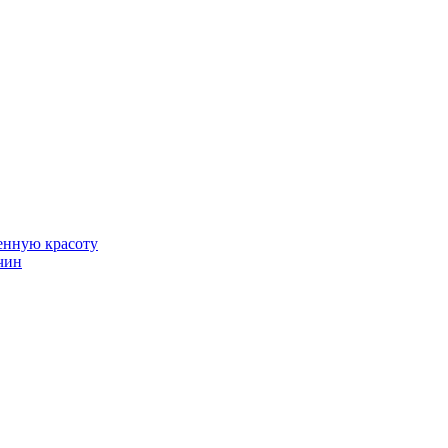
венную красоту
чин