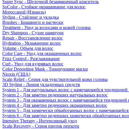
Super Sync - Щелочной безаммиачный краситель
SoColor - Стойкое окрашивание для волос
Moroccanoil (Израиль)
Styling - Стайлинг и укладка
Brushes - Брашинги и расчески
Treatment - Уход за волосами и кожей головы
Dry Shampoo - Сухие шампуни
Repair - Восстановление волос
Hydration - Увлажнение волос
Volume - Объем для волос
Color Care - Уход для окрашенных волос
Frizz Control - Разглаживание
Curl - Уход для кудрявых волос
Color Depositing Mask - Тонирующие маски
Nioxin (США)
Scalp Relief - Серия для чувствительной кожи головы
3D Styling - Линия укладочных средств
System 1 - Для натуральных волос с намечающейся тенденцией
System 2 - Для заметно редеющих натуральных волос
System 3 - Для окрашенных волос с намечающейся тенденцией
System 4 - Для заметно редеющих окрашенных волос
System 5 - Для химически обработанных волос с намечающейс
System 6 - Для заметно редеющих химически обработанных вол
Intensive Therapy - Интенсивный уход
Scalp Recovery - Серия против перхоти