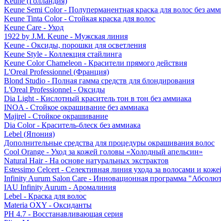
Keune (Голландия)
Keune Semi Color - Полуперманентная краска для волос без амм
Keune Tinta Color - Стойкая краска для волос
Keune Care - Уход
1922 by J.M. Keune - Мужская линия
Keune - Оксиды, порошки для осветления
Keune Style - Коллекция стайлинга
Keune Color Chameleon - Красители прямого действия
L'Oreal Professionnel (Франция)
Blond Studio - Полная гамма средств для блондирования
L'Oreal Professionnel - Оксиды
Dia Light - Кислотный краситель тон в тон без аммиака
INOA - Стойкое окрашивание без аммиака
Majirel - Стойкое окрашивание
Dia Color - Краситель-блеск без аммиака
Lebel (Япония)
Дополнительные средства для процедуры окрашивания волос
Cool Orange - Уход за кожей головы «Холодный апельсин»
Natural Hair - На основе натуральных экстрактов
Estessimo Celcert - Селективная линия ухода за волосами и кож
Infinity Aurum Salon Care - Инновационная программа "Абсолют
IAU Infinity Aurum - Аромалиния
Lebel - Краска для волос
Materia OXY - Оксиданты
PH 4.7 - Восстанавливающая серия