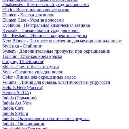
Dualsenses - Комплексный уход за волосами
Elixir - Восстанавливающее масло
Elumen - Краска для волос
Elumen Care - Уход за волосами
Evolution - Нейтральная химическая завивка
Kerasilk - Премиальный уход для волос
Men Reshade - Экспресс-коррекция седины
New Blonde - Экспресс осветление для мелированных волос
Stylesign - Стайлинг
System - Дополнительные продукты при окрашивании
Topchic - Стойкая крем-краска
Greymy (Швейцария)
Shine - Свет и блеск изнутри
Style - Средства укладки волос
Color - Линия для окрашенных волос
Volume - Линия для объема, эластичности и упругости
Help Is Here (Россия)
Hempz (США)
Indola (Германия)
Indola Act Now
Indola Care
Indola Styling
Indola - Окислители и технические средства
Indola - Окрашивание
Invisibobble (Германия)