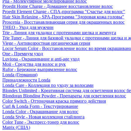
Plia - Молекулярное моделирование волос
Proedit Home Charge - Домашнее восстановление волос
Proedit Element Charge - СПА-программа "Счастье для волос"
Hair Skin Relaxing - SPA-Программа "Здоровая кожа головы"
Proscenia - Восстанавливающая серия для окрашенных волос
THEO - Уход для мужчин
Trie - Линия для укладки с протеинами шелка и жемчуга
Trie Tuner - Линия для базовой укладки с протеинами шелка и 
Viege - Антивозростная органическая серия
Locor Serum Color - Восстановление волос во время окрашиван
One - Премиум уход
Luviona - Окрашивание и anti-age уход
Moii - Средства для волос и рук
Rufor - Бережное выпрямление волос
Londa (Германия)
Принадлежности Londa
Londa Care - Коллекция по уходу за волосами
Blondes Unlimited - Креативная система для осветления волос б
Blondoran Blonding Powder - Препараты для осветления волос
Color Switch - Оттеночная краска прямого действия
Curl & Londa Form - Текстурирование
Londa Color - Окрашивание для волос
Londa Style - Новая коллекция стайлинга
Color Tune - Экспресс-тонер для волос
Matrix (США)