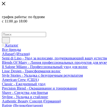
график работы:
по будням
с 11:00 до 18:00
Каталог
Все бренды
Alfaparf (Италия)
Semi di Lino - Уход за волосами, подчеркивающий вашу естест
Blends Of Many - Линия профессиональных продуктов для муж
Il Salone Milano - Профессиональный уход для волос
Lisse Design - Трансформация волос
Style Stories - Укладка с безупречным результатом
American Crew (США)
Classic - Ежедневный уход
Precision Blend - Окрашивание и тонирование
Shave - Средства для бритья
Styling - Укладка и стайлинг
Authentic Beauty Concept (Германия)
Batiste (Великобритания)