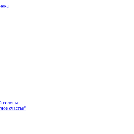
иака
ей головы
ное счастье"