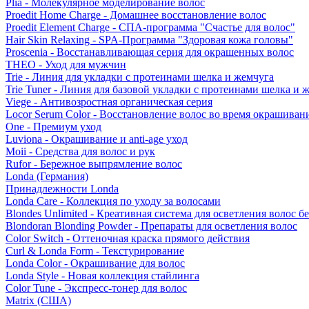
Plia - Молекулярное моделирование волос
Proedit Home Charge - Домашнее восстановление волос
Proedit Element Charge - СПА-программа "Счастье для волос"
Hair Skin Relaxing - SPA-Программа "Здоровая кожа головы"
Proscenia - Восстанавливающая серия для окрашенных волос
THEO - Уход для мужчин
Trie - Линия для укладки с протеинами шелка и жемчуга
Trie Tuner - Линия для базовой укладки с протеинами шелка и 
Viege - Антивозростная органическая серия
Locor Serum Color - Восстановление волос во время окрашиван
One - Премиум уход
Luviona - Окрашивание и anti-age уход
Moii - Средства для волос и рук
Rufor - Бережное выпрямление волос
Londa (Германия)
Принадлежности Londa
Londa Care - Коллекция по уходу за волосами
Blondes Unlimited - Креативная система для осветления волос б
Blondoran Blonding Powder - Препараты для осветления волос
Color Switch - Оттеночная краска прямого действия
Curl & Londa Form - Текстурирование
Londa Color - Окрашивание для волос
Londa Style - Новая коллекция стайлинга
Color Tune - Экспресс-тонер для волос
Matrix (США)