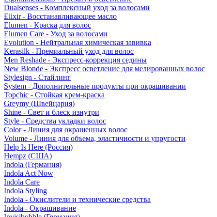
Dualsenses - Комплексный уход за волосами
Elixir - Восстанавливающее масло
Elumen - Краска для волос
Elumen Care - Уход за волосами
Evolution - Нейтральная химическая завивка
Kerasilk - Премиальный уход для волос
Men Reshade - Экспресс-коррекция седины
New Blonde - Экспресс осветление для мелированных волос
Stylesign - Стайлинг
System - Дополнительные продукты при окрашивании
Topchic - Стойкая крем-краска
Greymy (Швейцария)
Shine - Свет и блеск изнутри
Style - Средства укладки волос
Color - Линия для окрашенных волос
Volume - Линия для объема, эластичности и упругости
Help Is Here (Россия)
Hempz (США)
Indola (Германия)
Indola Act Now
Indola Care
Indola Styling
Indola - Окислители и технические средства
Indola - Окрашивание
Invisibobble (Германия)