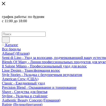
график работы:
по будням
с 11:00 до 18:00
Каталог
Все бренды
Alfaparf (Италия)
Semi di Lino - Уход за волосами, подчеркивающий вашу естест
Blends Of Many - Линия профессиональных продуктов для муж
Il Salone Milano - Профессиональный уход для волос
Lisse Design - Трансформация волос
Style Stories - Укладка с безупречным результатом
American Crew (США)
Classic - Ежедневный уход
Precision Blend - Окрашивание и тонирование
Shave - Средства для бритья
Styling - Укладка и стайлинг
Authentic Beauty Concept (Германия)
Batiste (Великобритания)