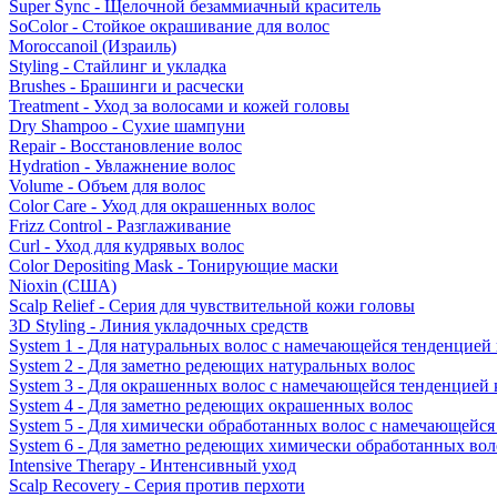
Super Sync - Щелочной безаммиачный краситель
SoColor - Стойкое окрашивание для волос
Moroccanoil (Израиль)
Styling - Стайлинг и укладка
Brushes - Брашинги и расчески
Treatment - Уход за волосами и кожей головы
Dry Shampoo - Сухие шампуни
Repair - Восстановление волос
Hydration - Увлажнение волос
Volume - Объем для волос
Color Care - Уход для окрашенных волос
Frizz Control - Разглаживание
Curl - Уход для кудрявых волос
Color Depositing Mask - Тонирующие маски
Nioxin (США)
Scalp Relief - Серия для чувствительной кожи головы
3D Styling - Линия укладочных средств
System 1 - Для натуральных волос с намечающейся тенденцией
System 2 - Для заметно редеющих натуральных волос
System 3 - Для окрашенных волос с намечающейся тенденцией
System 4 - Для заметно редеющих окрашенных волос
System 5 - Для химически обработанных волос с намечающейс
System 6 - Для заметно редеющих химически обработанных вол
Intensive Therapy - Интенсивный уход
Scalp Recovery - Серия против перхоти