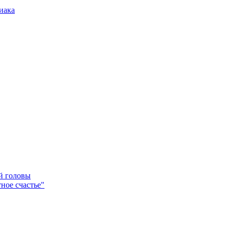
иака
ей головы
ное счастье"