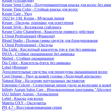
Keune (Голландия)
Keune Semi Color - Полуперманентная краска для волос без амм
Keune Tinta Color - Стойкая краска для волос
Keune Care - Уход
1922 by J.M. Keune - Мужская линия
Keune - Оксиды, порошки для осветления
Keune Style - Коллекция стайлинга
Keune Color Chameleon - Красители прямого действия
L'Oreal Professionnel (Франция)
Blond Studio - Полная гамма средств для блондирования
L'Oreal Professionnel - Оксиды
Dia Light - Кислотный краситель тон в тон без аммиака
INOA - Стойкое окрашивание без аммиака
Majirel - Стойкое окрашивание
Dia Color - Краситель-блеск без аммиака
Lebel (Япония)
Дополнительные средства для процедуры окрашивания волос
Cool Orange - Уход за кожей головы «Холодный апельсин»
Natural Hair - На основе натуральных экстрактов
Estessimo Celcert - Селективная линия ухода за волосами и кож
Infinity Aurum Salon Care - Инновационная программа "Абсолют
IAU Infinity Aurum - Аромалиния
Lebel - Краска для волос
Materia OXY - Оксиданты
PH 4.7 - Восстанавливающая серия