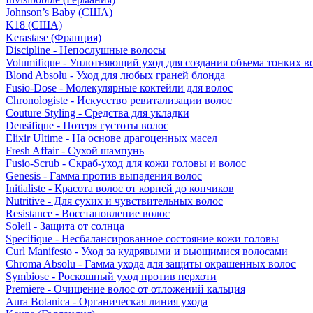
Johnson’s Baby (США)
K18 (США)
Kerastase (Франция)
Discipline - Непослушные волосы
Volumifique - Уплотняющий уход для создания объема тонких в
Blond Absolu - Уход для любых граней блонда
Fusio-Dose - Молекулярные коктейли для волос
Chronologiste - Искусство ревитализации волос
Couture Styling - Средства для укладки
Densifique - Потеря густоты волос
Elixir Ultime - На основе драгоценных масел
Fresh Affair - Сухой шампунь
Fusio-Scrub - Скраб-уход для кожи головы и волос
Genesis - Гамма против выпадения волос
Initialiste - Красота волос от корней до кончиков
Nutritive - Для сухих и чувствительных волос
Resistance - Восстановление волос
Soleil - Защита от солнца
Specifique - Несбалансированное состояние кожи головы
Curl Manifesto - Уход за кудрявыми и вьющимися волосами
Chroma Absolu - Гамма ухода для защиты окрашенных волос
Symbiose - Роскошный уход против перхоти
Premiere - Очищение волос от отложений кальция
Aura Botanica - Органическая линия ухода