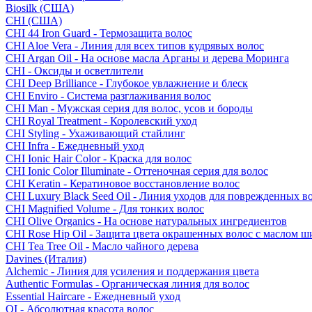
Biosilk (США)
CHI (США)
CHI 44 Iron Guard - Термозащита волос
CHI Aloe Vera - Линия для всех типов кудрявых волос
CHI Argan Oil - На основе масла Арганы и дерева Моринга
CHI - Оксиды и осветлители
CHI Deep Brilliance - Глубокое увлажнение и блеск
CHI Enviro - Система разглаживания волос
CHI Man - Мужская серия для волос, усов и бороды
CHI Royal Treatment - Королевский уход
CHI Styling - Ухаживающий стайлинг
CHI Infra - Ежедневный уход
CHI Ionic Hair Color - Краска для волос
CHI Ionic Color Illuminate - Оттеночная серия для волос
CHI Keratin - Кератиновое восстановление волос
CHI Luxury Black Seed Oil - Линия уходов для поврежденных в
CHI Magnified Volume - Для тонких волос
CHI Olive Organics - На основе натуральных ингредиентов
CHI Rose Hip Oil - Защита цвета окрашенных волос с маслом 
CHI Tea Tree Oil - Масло чайного дерева
Davines (Италия)
Alchemic - Линия для усиления и поддержания цвета
Authentic Formulas - Органическая линия для волос
Essential Haircare - Eжедневный уход
OI - Абсолютная красота волос