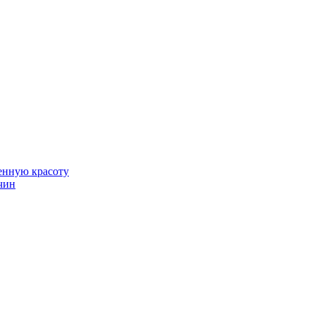
венную красоту
чин