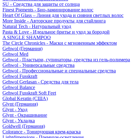
SU - Средства для защиты от солнца
Finest Pigments - Био-ламинирование волос
Heart Of Glass – Линия для ухода и сияния светлых волос
More Inside - Авторские продукты для стайлинга
Natural Tech - Натуральный уход
Pasta & Love - Идеальное бритье и уход за бородой
A SINGLE SHAMPOO
The Circle Chronicles - Маски с мгновенным эффектом
Gehwol (Германия)
Gehwol Med
Gehwol - Пластыри, супинаторы, средства из гель-полимера
Gehwol - Универсальные средства
Gehwol - Профессиональные и специальные средства
Gehwol Fusskraft
Gehwol Gerlasan - Средства для тела
Gehwol Balance
Gehwol Fusskraft Soft Feet
Global Keratin (США)
Glynt (Германия)
Glynt - Уход
Glynt - Окрашивание
Glynt - Укладка
Goldwell (Германия)
Colorance - Тонирующая крем-краска
Lightdimensions - Премиум-осветление