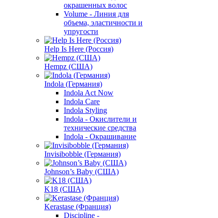
окрашенных волос
Volume - Линия для
объема, эластичности и
упругости
Help Is Here (Россия)
Hempz (США)
Indola (Германия)
Indola Act Now
Indola Care
Indola Styling
Indola - Окислители и
технические средства
Indola - Окрашивание
Invisibobble (Германия)
Johnson’s Baby (США)
K18 (США)
Kerastase (Франция)
Discipline -