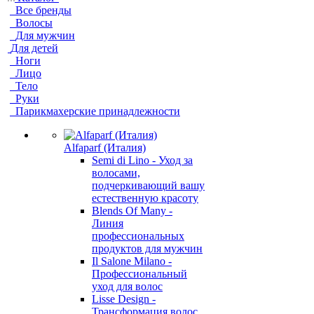
Все бренды
Волосы
Для мужчин
Для детей
Ноги
Лицо
Тело
Руки
Парикмахерские принадлежности
Alfaparf (Италия)
Semi di Lino - Уход за
волосами,
подчеркивающий вашу
естественную красоту
Blends Of Many -
Линия
профессиональных
продуктов для мужчин
Il Salone Milano -
Профессиональный
уход для волос
Lisse Design -
Трансформация волос