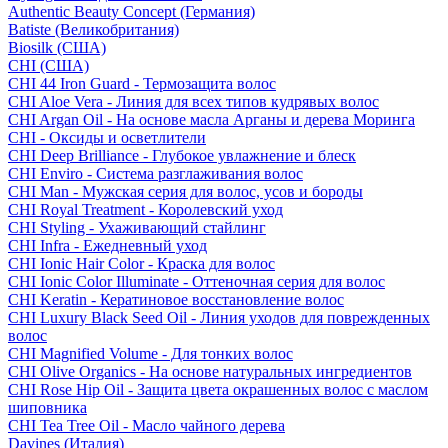
Authentic Beauty Concept (Германия)
Batiste (Великобритания)
Biosilk (США)
CHI (США)
CHI 44 Iron Guard - Термозащита волос
CHI Aloe Vera - Линия для всех типов кудрявых волос
CHI Argan Oil - На основе масла Арганы и дерева Моринга
CHI - Оксиды и осветлители
CHI Deep Brilliance - Глубокое увлажнение и блеск
CHI Enviro - Система разглаживания волос
CHI Man - Мужская серия для волос, усов и бороды
CHI Royal Treatment - Королевский уход
CHI Styling - Ухаживающий стайлинг
CHI Infra - Ежедневный уход
CHI Ionic Hair Color - Краска для волос
CHI Ionic Color Illuminate - Оттеночная серия для волос
CHI Keratin - Кератиновое восстановление волос
CHI Luxury Black Seed Oil - Линия уходов для поврежденных
волос
CHI Magnified Volume - Для тонких волос
CHI Olive Organics - На основе натуральных ингредиентов
CHI Rose Hip Oil - Защита цвета окрашенных волос с маслом
шиповника
CHI Tea Tree Oil - Масло чайного дерева
Davines (Италия)