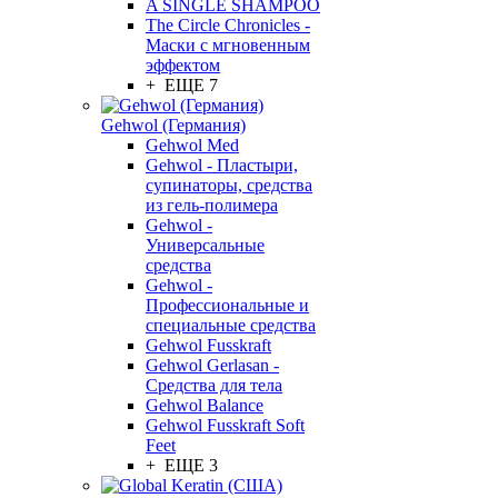
A SINGLE SHAMPOO
The Circle Chronicles -
Маски с мгновенным
эффектом
+ ЕЩЕ 7
Gehwol (Германия)
Gehwol Med
Gehwol - Пластыри,
супинаторы, средства
из гель-полимера
Gehwol -
Универсальные
средства
Gehwol -
Профессиональные и
специальные средства
Gehwol Fusskraft
Gehwol Gerlasan -
Средства для тела
Gehwol Balance
Gehwol Fusskraft Soft
Feet
+ ЕЩЕ 3