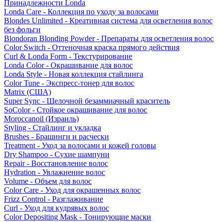
Принадлежности Londa
Londa Care - Коллекция по уходу за волосами
Blondes Unlimited - Креативная система для осветления волос
без фольги
Blondoran Blonding Powder - Препараты для осветления волос
Color Switch - Оттеночная краска прямого действия
Curl & Londa Form - Текстурирование
Londa Color - Окрашивание для волос
Londa Style - Новая коллекция стайлинга
Color Tune - Экспресс-тонер для волос
Matrix (США)
Super Sync - Щелочной безаммиачный краситель
SoColor - Стойкое окрашивание для волос
Moroccanoil (Израиль)
Styling - Стайлинг и укладка
Brushes - Брашинги и расчески
Treatment - Уход за волосами и кожей головы
Dry Shampoo - Сухие шампуни
Repair - Восстановление волос
Hydration - Увлажнение волос
Volume - Объем для волос
Color Care - Уход для окрашенных волос
Frizz Control - Разглаживание
Curl - Уход для кудрявых волос
Color Depositing Mask - Тонирующие маски