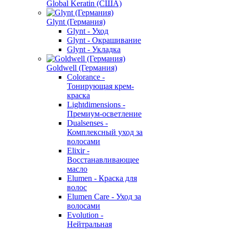
Global Keratin (США)
Glynt (Германия)
Glynt - Уход
Glynt - Окрашивание
Glynt - Укладка
Goldwell (Германия)
Colorance -
Тонирующая крем-
краска
Lightdimensions -
Премиум-осветление
Dualsenses -
Комплексный уход за
волосами
Elixir -
Восстанавливающее
масло
Elumen - Краска для
волос
Elumen Care - Уход за
волосами
Evolution -
Нейтральная