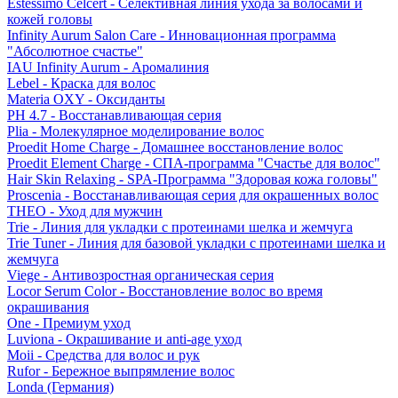
Estessimo Celcert - Селективная линия ухода за волосами и
кожей головы
Infinity Aurum Salon Care - Инновационная программа
"Абсолютное счастье"
IAU Infinity Aurum - Аромалиния
Lebel - Краска для волос
Materia OXY - Оксиданты
PH 4.7 - Восстанавливающая серия
Plia - Молекулярное моделирование волос
Proedit Home Charge - Домашнее восстановление волос
Proedit Element Charge - СПА-программа "Счастье для волос"
Hair Skin Relaxing - SPA-Программа "Здоровая кожа головы"
Proscenia - Восстанавливающая серия для окрашенных волос
THEO - Уход для мужчин
Trie - Линия для укладки с протеинами шелка и жемчуга
Trie Tuner - Линия для базовой укладки с протеинами шелка и
жемчуга
Viege - Антивозростная органическая серия
Locor Serum Color - Восстановление волос во время
окрашивания
One - Премиум уход
Luviona - Окрашивание и anti-age уход
Moii - Средства для волос и рук
Rufor - Бережное выпрямление волос
Londa (Германия)