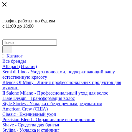
график работы:
по будням
с 11:00 до 18:00
Каталог
Все бренды
Alfaparf (Италия)
Semi di Lino - Уход за волосами, подчеркивающий вашу
естественную красоту
Blends Of Many - Линия профессиональных продуктов для
мужчин
Il Salone Milano - Профессиональный уход для волос
Lisse Design - Трансформация волос
Style Stories - Укладка с безупречным результатом
American Crew (США)
Classic - Ежедневный уход
Precision Blend - Окрашивание и тонирование
Shave - Средства для бритья
Styling - Укладка и стайлинг