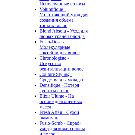
Непослушные волосы
Volumifique -
Уплотняющий уход для
создания объема
тонких волос
Blond Absolu - Уход для
любых граней блонда
Fusio-Dose -
Молекулярные
коктейли для волос
Chronologiste -
Искусство
ревитализации волос
Couture Styling -
Средства для укладки
Densifique - Потеря
густоты волос
Elixir Ultime - На
основе драгоценных
масел
Fresh Affair - Сухой
шампунь
Fusio-Scrub - Скраб-
уход для кожи головы
и волос