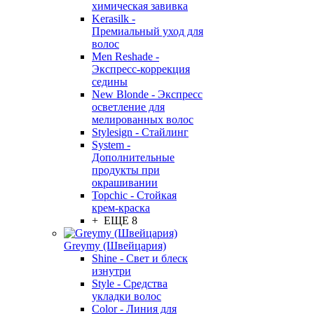
химическая завивка
Kerasilk -
Премиальный уход для
волос
Men Reshade -
Экспресс-коррекция
седины
New Blonde - Экспресс
осветление для
мелированных волос
Stylesign - Стайлинг
System -
Дополнительные
продукты при
окрашивании
Topchic - Стойкая
крем-краска
+ ЕЩЕ 8
Greymy (Швейцария)
Shine - Свет и блеск
изнутри
Style - Средства
укладки волос
Color - Линия для