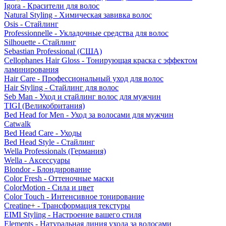
Igora - Красители для волос
Natural Styling - Химическая завивка волос
Osis - Стайлинг
Professionnelle - Укладочные средства для волос
Silhouette - Стайлинг
Sebastian Professional (США)
Cellophanes Hair Gloss - Тонирующая краска с эффектом
ламинирования
Hair Care - Профессиональный уход для волос
Hair Styling - Стайлинг для волос
Seb Man - Уход и стайлинг волос для мужчин
TIGI (Великобритания)
Bed Head for Men - Уход за волосами для мужчин
Catwalk
Bed Head Care - Уходы
Bed Head Style - Стайлинг
Wella Professionals (Германия)
Wella - Аксессуары
Blondor - Блондирование
Color Fresh - Оттеночные маски
ColorMotion - Сила и цвет
Color Touch - Интенсивное тонирование
Creatine+ - Трансформация текстуры
EIMI Styling - Настроение вашего стиля
Elements - Натуральная линия ухода за волосами