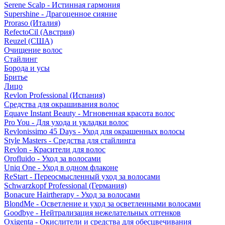
Serene Scalp - Истинная гармония
Supershine - Драгоценное сияние
Proraso (Италия)
RefectoCil (Австрия)
Reuzel (США)
Очищение волос
Стайлинг
Борода и усы
Бритье
Лицо
Revlon Professional (Испания)
Средства для окрашивания волос
Equave Instant Beauty - Мгновенная красота волос
Pro You - Для ухода и укладки волос
Revlonissimo 45 Days - Уход для окрашенных волосы
Style Masters - Средства для стайлинга
Revlon - Красители для волос
Orofluido - Уход за волосами
Uniq One - Уход в одном флаконе
ReStart - Переосмысленный уход за волосами
Schwarzkopf Professional (Германия)
Bonacure Hairtherapy - Уход за волосами
BlondMe - Осветление и уход за осветленными волосами
Goodbye - Нейтрализация нежелательных оттенков
Oxigenta - Окислители и средства для обесцвечивания