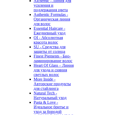
Alchemic - Линия для
усиления и
поддержания цвета
Authentic Formulas -
Органическая линия
для волос
Essential Haircare -
Eжедневный уход
OI - Абсолютная
красота волос
SU - Средства для
защиты от солнца
Finest Pigments - Био-
ламинирование волос
Heart Of Glass – Линия
для ухода и сияния
светлых волос
More Inside -
Авторские продукты
для стайлинга
Natural Tech -
Натуральный уход
Pasta & Love -
Идеальное бритье и
уход за бородой