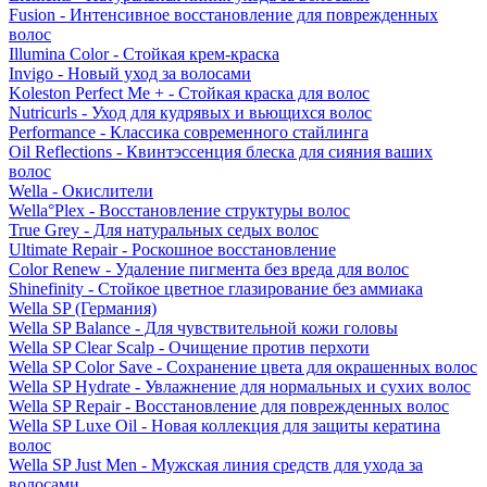
Fusion - Интенсивное восстановление для поврежденных
волос
Illumina Color - Стойкая крем-краска
Invigo - Новый уход за волосами
Koleston Perfect Me + - Стойкая краска для волос
Nutricurls - Уход для кудрявых и вьющихся волос
Performance - Классика современного стайлинга
Oil Reflections - Квинтэссенция блеска для сияния ваших
волос
Wella - Окислители
Wella°Plex - Восстановление структуры волос
True Grey - Для натуральных седых волос
Ultimate Repair - Роскошное восстановление
Color Renew - Удаление пигмента без вреда для волос
Shinefinity - Стойкое цветное глазирование без аммиака
Wella SP (Германия)
Wella SP Balance - Для чувствительной кожи головы
Wella SP Clear Scalp - Очищение против перхоти
Wella SP Color Save - Сохранение цвета для окрашенных волос
Wella SP Hydrate - Увлажнение для нормальных и сухих волос
Wella SP Repair - Восстановление для поврежденных волос
Wella SP Luxe Oil - Новая коллекция для защиты кератина
волос
Wella SP Just Men - Мужская линия средств для ухода за
волосами