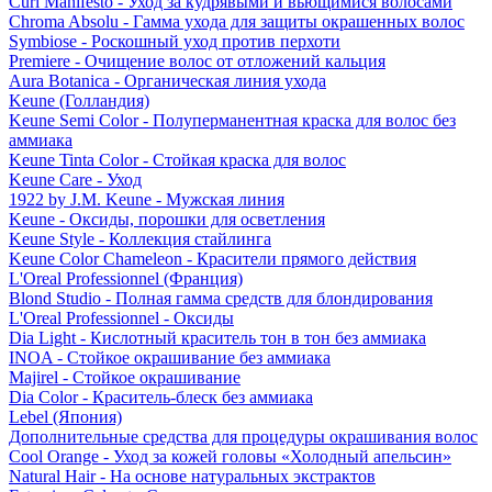
Curl Manifesto - Уход за кудрявыми и вьющимися волосами
Chroma Absolu - Гамма ухода для защиты окрашенных волос
Symbiose - Роскошный уход против перхоти
Premiere - Очищение волос от отложений кальция
Aura Botanica - Органическая линия ухода
Keune (Голландия)
Keune Semi Color - Полуперманентная краска для волос без
аммиака
Keune Tinta Color - Стойкая краска для волос
Keune Care - Уход
1922 by J.M. Keune - Мужская линия
Keune - Оксиды, порошки для осветления
Keune Style - Коллекция стайлинга
Keune Color Chameleon - Красители прямого действия
L'Oreal Professionnel (Франция)
Blond Studio - Полная гамма средств для блондирования
L'Oreal Professionnel - Оксиды
Dia Light - Кислотный краситель тон в тон без аммиака
INOA - Стойкое окрашивание без аммиака
Majirel - Стойкое окрашивание
Dia Color - Краситель-блеск без аммиака
Lebel (Япония)
Дополнительные средства для процедуры окрашивания волос
Cool Orange - Уход за кожей головы «Холодный апельсин»
Natural Hair - На основе натуральных экстрактов