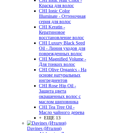
CHI Ionic Hair Color -
Краска для волос
CHI Ionic Color
Illuminate - Оттеночная
серия для волос
CHI Keratin -
Кератиновое
восстановление волос
CHI Luxury Black Seed
Oil - Линия уходов для
поврежденных волос
CHI Magnified Volume -
Для тонких волос
CHI Olive Organics - На
основе натуральных
ингредиентов
CHI Rose Hip Oil -
Защита цвета
окрашенных волос с
маслом шиповника
CHI Tea Tree Oil -
Масло чайного дерева
+ ЕЩЕ 13
Davines (Италия)