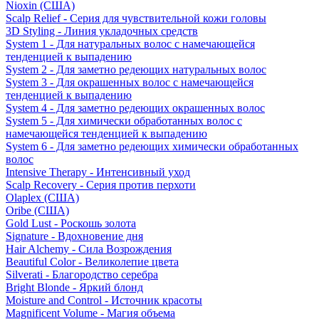
Nioxin (США)
Scalp Relief - Серия для чувствительной кожи головы
3D Styling - Линия укладочных средств
System 1 - Для натуральных волос с намечающейся
тенденцией к выпадению
System 2 - Для заметно редеющих натуральных волос
System 3 - Для окрашенных волос с намечающейся
тенденцией к выпадению
System 4 - Для заметно редеющих окрашенных волос
System 5 - Для химически обработанных волос с
намечающейся тенденцией к выпадению
System 6 - Для заметно редеющих химически обработанных
волос
Intensive Therapy - Интенсивный уход
Scalp Recovery - Серия против перхоти
Olaplex (США)
Oribe (США)
Gold Lust - Роскошь золота
Signature - Вдохновение дня
Hair Alchemy - Сила Возрождения
Beautiful Color - Великолепие цвета
Silverati - Благородство серебра
Bright Blonde - Яркий блонд
Moisture and Control - Источник красоты
Magnificent Volume - Магия объема