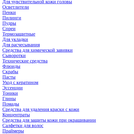
Для чувствительной кожи головы
Осветлители
Пенки
Пилинги
Пудры
Спреи
Термозащитные
Для укладки
Для расчесывания
Средства для химической завивки
Сыворотки
Технические средства
Флюиды
Скрабы
Пасты
Уход с кератином
Эссенции
Тоники
Глины
Помады
Средства для удаления краски с кожи
Концентраты
Средства для защиты кожи при окрашивании
Салфетки для волос
Праймеры