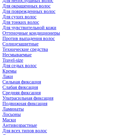
Для непослушных волос
Для окрашенных волос
Для поврежденных волос
Для сухих волос
Для тонких волос
Для чувствительной кожи
Оттеночные кондиционеры
Против выпадения волос
Солнцезащитные
Технические средства
Несмываемые
Travel-size
Для седых волос
Кремы
Лаки
Сильная фиксация
Слабая фиксация
Средняя фиксация
Ультрасильная фиксация
Подвижная фиксация
Ламинаты
Лосьоны
Маски
Антивозрастные
Для всех типов волос