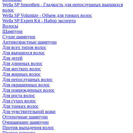
Wella SP Smoothen - Гладкость для непослушных вьющихся
волос
Wella SP Volumize - Объем для тонких волос
Wella SP Expert Kit - Набор эксперта
Волосы
Шампуни
Сухие шампуни
Антивозрастные шампуни
Для всех типов волос
Для вьющихся волос
Для детей
Для длинных волос
Для жестких волос
Для жирных волос
Для непослушных волос
Для окрашенных волос
Для поврежденных волос
Для роста волос
Для сухих волос
Для тонких волос
Для чувствительной кожи
Оттеночные шампуни
Очищающие шампуни
Против выпадения волос
Против перхоти