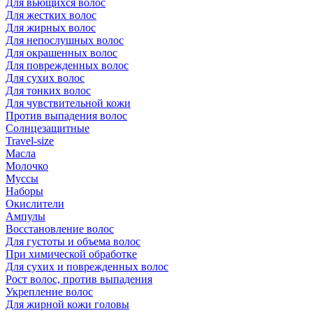
Для вьющихся волос
Для жестких волос
Для жирных волос
Для непослушных волос
Для окрашенных волос
Для поврежденных волос
Для сухих волос
Для тонких волос
Для чувствительной кожи
Против выпадения волос
Солнцезащитные
Travel-size
Масла
Молочко
Муссы
Наборы
Окислители
Ампулы
Восстановление волос
Для густоты и объема волос
При химической обработке
Для сухих и поврежденных волос
Рост волос, против выпадения
Укрепление волос
Для жирной кожи головы