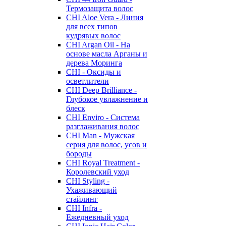
Термозащита волос
CHI Aloe Vera - Линия
для всех типов
кудрявых волос
CHI Argan Oil - На
основе масла Арганы и
дерева Моринга
CHI - Оксиды и
осветлители
CHI Deep Brilliance -
Глубокое увлажнение и
блеск
CHI Enviro - Система
разглаживания волос
CHI Man - Мужская
серия для волос, усов и
бороды
CHI Royal Treatment -
Королевский уход
CHI Styling -
Ухаживающий
стайлинг
CHI Infra -
Ежедневный уход