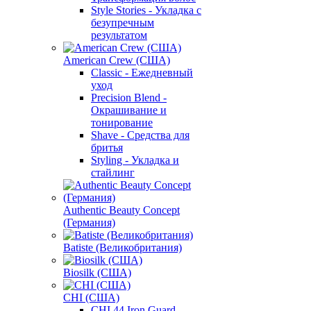
Style Stories - Укладка с
безупречным
результатом
American Crew (США)
Classic - Ежедневный
уход
Precision Blend -
Окрашивание и
тонирование
Shave - Средства для
бритья
Styling - Укладка и
стайлинг
Authentic Beauty Concept
(Германия)
Batiste (Великобритания)
Biosilk (США)
CHI (США)
CHI 44 Iron Guard -