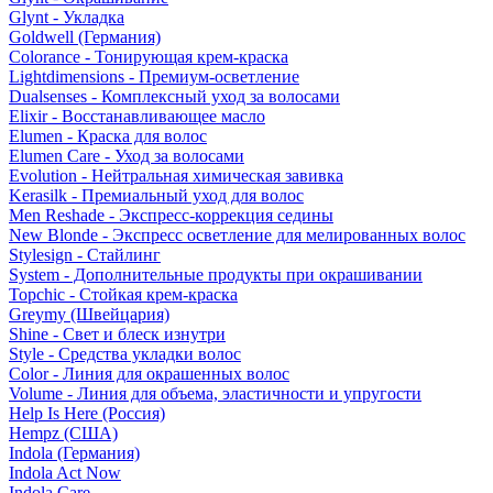
Glynt - Укладка
Goldwell (Германия)
Colorance - Тонирующая крем-краска
Lightdimensions - Премиум-осветление
Dualsenses - Комплексный уход за волосами
Elixir - Восстанавливающее масло
Elumen - Краска для волос
Elumen Care - Уход за волосами
Evolution - Нейтральная химическая завивка
Kerasilk - Премиальный уход для волос
Men Reshade - Экспресс-коррекция седины
New Blonde - Экспресс осветление для мелированных волос
Stylesign - Стайлинг
System - Дополнительные продукты при окрашивании
Topchic - Стойкая крем-краска
Greymy (Швейцария)
Shine - Свет и блеск изнутри
Style - Средства укладки волос
Color - Линия для окрашенных волос
Volume - Линия для объема, эластичности и упругости
Help Is Here (Россия)
Hempz (США)
Indola (Германия)
Indola Act Now
Indola Care