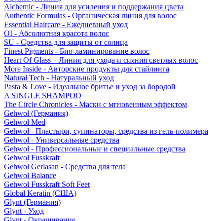
Alchemic - Линия для усиления и поддержания цвета
Authentic Formulas - Органическая линия для волос
Essential Haircare - Eжедневный уход
OI - Абсолютная красота волос
SU - Средства для защиты от солнца
Finest Pigments - Био-ламинирование волос
Heart Of Glass – Линия для ухода и сияния светлых волос
More Inside - Авторские продукты для стайлинга
Natural Tech - Натуральный уход
Pasta & Love - Идеальное бритье и уход за бородой
A SINGLE SHAMPOO
The Circle Chronicles - Маски с мгновенным эффектом
Gehwol (Германия)
Gehwol Med
Gehwol - Пластыри, супинаторы, средства из гель-полимера
Gehwol - Универсальные средства
Gehwol - Профессиональные и специальные средства
Gehwol Fusskraft
Gehwol Gerlasan - Средства для тела
Gehwol Balance
Gehwol Fusskraft Soft Feet
Global Keratin (США)
Glynt (Германия)
Glynt - Уход
Glynt - Окрашивание