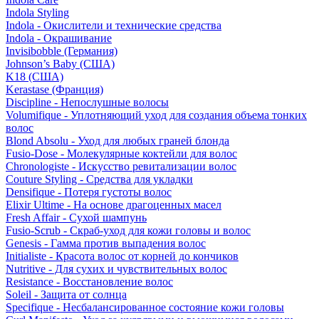
Indola Styling
Indola - Окислители и технические средства
Indola - Окрашивание
Invisibobble (Германия)
Johnson’s Baby (США)
K18 (США)
Kerastase (Франция)
Discipline - Непослушные волосы
Volumifique - Уплотняющий уход для создания объема тонких
волос
Blond Absolu - Уход для любых граней блонда
Fusio-Dose - Молекулярные коктейли для волос
Chronologiste - Искусство ревитализации волос
Couture Styling - Средства для укладки
Densifique - Потеря густоты волос
Elixir Ultime - На основе драгоценных масел
Fresh Affair - Сухой шампунь
Fusio-Scrub - Скраб-уход для кожи головы и волос
Genesis - Гамма против выпадения волос
Initialiste - Красота волос от корней до кончиков
Nutritive - Для сухих и чувствительных волос
Resistance - Восстановление волос
Soleil - Защита от солнца
Specifique - Несбалансированное состояние кожи головы