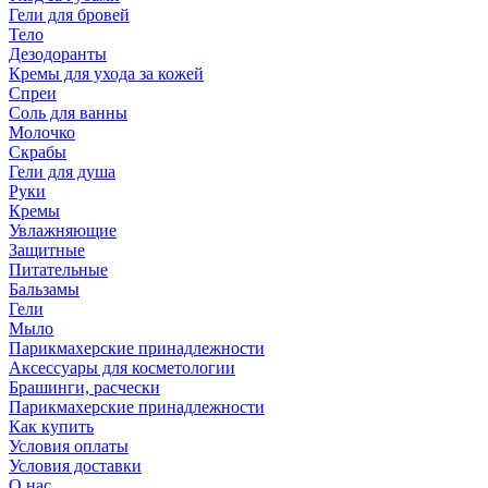
Гели для бровей
Тело
Дезодоранты
Кремы для ухода за кожей
Спреи
Соль для ванны
Молочко
Скрабы
Гели для душа
Руки
Кремы
Увлажняющие
Защитные
Питательные
Бальзамы
Гели
Мыло
Парикмахерские принадлежности
Аксессуары для косметологии
Брашинги, расчески
Парикмахерские принадлежности
Как купить
Условия оплаты
Условия доставки
О нас