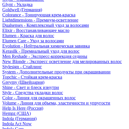
Glynt - Укладка
Goldwell (Германия)
Colorance - Тонирующая крем-краска
Lightdimensions - Премиум-осветление
Dualsenses - Комплексный уход за волосами
Elixir - Восстанавливающее масло
Elumen - Краска для волос
Elumen Care - Уход за волосами
Evolution - Нейтральная химическая завивка
Kerasilk - Премиальный уход для волос
Men Reshade - Экспресс-коррекция седины
New Blonde - Экспресс осветление для мелированных волос
Stylesign - Стайлинг
System - Дополнительные продукты при окрашивании
Topchic - Стойкая крем-краска
Greymy (Швейцария)
Shine - Свет и блеск изнутри
Style - Средства укладки волос
Color - Линия для окрашенных волос
Volume - Линия для объема, эластичности и упругости
Help Is Here (Россия)
Hempz (США)
Indola (Германия)
Indola Act Now
Indola Care