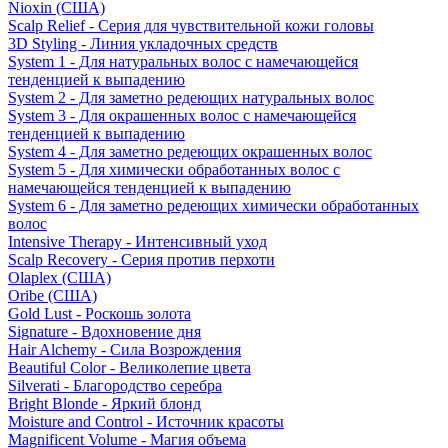
Nioxin (США)
Scalp Relief - Серия для чувствительной кожи головы
3D Styling - Линия укладочных средств
System 1 - Для натуральных волос с намечающейся
тенденцией к выпадению
System 2 - Для заметно редеющих натуральных волос
System 3 - Для окрашенных волос с намечающейся
тенденцией к выпадению
System 4 - Для заметно редеющих окрашенных волос
System 5 - Для химически обработанных волос с
намечающейся тенденцией к выпадению
System 6 - Для заметно редеющих химически обработанных
волос
Intensive Therapy - Интенсивный уход
Scalp Recovery - Серия против перхоти
Olaplex (США)
Oribe (США)
Gold Lust - Роскошь золота
Signature - Вдохновение дня
Hair Alchemy - Сила Возрождения
Beautiful Color - Великолепие цвета
Silverati - Благородство серебра
Bright Blonde - Яркий блонд
Moisture and Control - Источник красоты
Magnificent Volume - Магия объема