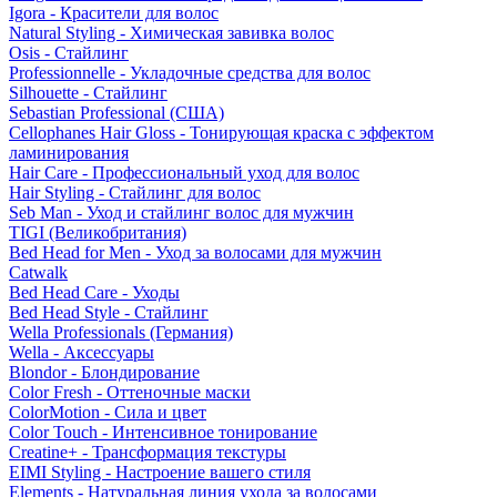
Igora - Красители для волос
Natural Styling - Химическая завивка волос
Osis - Стайлинг
Professionnelle - Укладочные средства для волос
Silhouette - Стайлинг
Sebastian Professional (США)
Cellophanes Hair Gloss - Тонирующая краска с эффектом
ламинирования
Hair Care - Профессиональный уход для волос
Hair Styling - Стайлинг для волос
Seb Man - Уход и стайлинг волос для мужчин
TIGI (Великобритания)
Bed Head for Men - Уход за волосами для мужчин
Catwalk
Bed Head Care - Уходы
Bed Head Style - Стайлинг
Wella Professionals (Германия)
Wella - Аксессуары
Blondor - Блондирование
Color Fresh - Оттеночные маски
ColorMotion - Сила и цвет
Color Touch - Интенсивное тонирование
Creatine+ - Трансформация текстуры
EIMI Styling - Настроение вашего стиля
Elements - Натуральная линия ухода за волосами