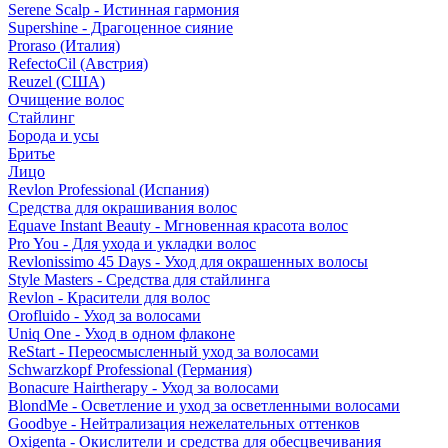
Serene Scalp - Истинная гармония
Supershine - Драгоценное сияние
Proraso (Италия)
RefectoCil (Австрия)
Reuzel (США)
Очищение волос
Стайлинг
Борода и усы
Бритье
Лицо
Revlon Professional (Испания)
Средства для окрашивания волос
Equave Instant Beauty - Мгновенная красота волос
Pro You - Для ухода и укладки волос
Revlonissimo 45 Days - Уход для окрашенных волосы
Style Masters - Средства для стайлинга
Revlon - Красители для волос
Orofluido - Уход за волосами
Uniq One - Уход в одном флаконе
ReStart - Переосмысленный уход за волосами
Schwarzkopf Professional (Германия)
Bonacure Hairtherapy - Уход за волосами
BlondMe - Осветление и уход за осветленными волосами
Goodbye - Нейтрализация нежелательных оттенков
Oxigenta - Окислители и средства для обесцвечивания