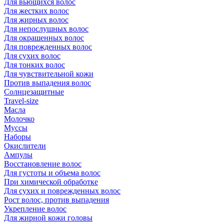
Для вьющихся волос
Для жестких волос
Для жирных волос
Для непослушных волос
Для окрашенных волос
Для поврежденных волос
Для сухих волос
Для тонких волос
Для чувствительной кожи
Против выпадения волос
Солнцезащитные
Travel-size
Масла
Молочко
Муссы
Наборы
Окислители
Ампулы
Восстановление волос
Для густоты и объема волос
При химической обработке
Для сухих и поврежденных волос
Рост волос, против выпадения
Укрепление волос
Для жирной кожи головы