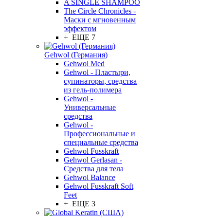
A SINGLE SHAMPOO
The Circle Chronicles -
Маски с мгновенным
эффектом
+ ЕЩЕ 7
Gehwol (Германия)
Gehwol Med
Gehwol - Пластыри,
супинаторы, средства
из гель-полимера
Gehwol -
Универсальные
средства
Gehwol -
Профессиональные и
специальные средства
Gehwol Fusskraft
Gehwol Gerlasan -
Средства для тела
Gehwol Balance
Gehwol Fusskraft Soft
Feet
+ ЕЩЕ 3