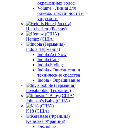
окрашенных волос
Volume - Линия для
объема, эластичности и
упругости
Help Is Here (Россия)
Hempz (США)
Indola (Германия)
Indola Act Now
Indola Care
Indola Styling
Indola - Окислители и
технические средства
Indola - Окрашивание
Invisibobble (Германия)
Johnson’s Baby (США)
K18 (США)
Kerastase (Франция)
Discipline -