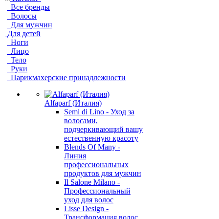
Все бренды
Волосы
Для мужчин
Для детей
Ноги
Лицо
Тело
Руки
Парикмахерские принадлежности
Alfaparf (Италия)
Semi di Lino - Уход за
волосами,
подчеркивающий вашу
естественную красоту
Blends Of Many -
Линия
профессиональных
продуктов для мужчин
Il Salone Milano -
Профессиональный
уход для волос
Lisse Design -
Трансформация волос