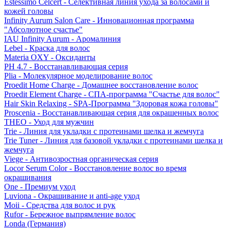
Estessimo Celcert - Селективная линия ухода за волосами и
кожей головы
Infinity Aurum Salon Care - Инновационная программа
"Абсолютное счастье"
IAU Infinity Aurum - Аромалиния
Lebel - Краска для волос
Materia OXY - Оксиданты
PH 4.7 - Восстанавливающая серия
Plia - Молекулярное моделирование волос
Proedit Home Charge - Домашнее восстановление волос
Proedit Element Charge - СПА-программа "Счастье для волос"
Hair Skin Relaxing - SPA-Программа "Здоровая кожа головы"
Proscenia - Восстанавливающая серия для окрашенных волос
THEO - Уход для мужчин
Trie - Линия для укладки с протеинами шелка и жемчуга
Trie Tuner - Линия для базовой укладки с протеинами шелка и
жемчуга
Viege - Антивозростная органическая серия
Locor Serum Color - Восстановление волос во время
окрашивания
One - Премиум уход
Luviona - Окрашивание и anti-age уход
Moii - Средства для волос и рук
Rufor - Бережное выпрямление волос
Londa (Германия)