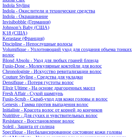
Indola Styling
Indola - Окислители и технические средства
Indola - Окрашивание
Invisibobble (Германия)
Johnson’s Baby (США)
K18 (США)
Kerastase (Франция)
Discipline - Непослушные волосы
Volumifique - Уплотняющий уход для создания объема тонких
волос
Blond Absolu - Уход для любых граней блонда
Fusio-Dose - Молекулярные коктейли для волос
Chronologiste - Искусство ревитализации волос
Couture Styling - Средства для укладки
Densifique - Потеря густоты волос
Elixir Ultime - На основе драгоценных масел
Fresh Affair - Сухой шампунь
Fusio-Scrub - Скраб-уход для кожи головы и волос
Genesis - Гамма против выпадения волос
Initialiste - Красота волос от корней до кончиков
Nutritive - Для сухих и чувствительных волос
Resistance - Восстановление волос
Soleil - Защита от солнца
Specifique - Несбалансированное состояние кожи головы