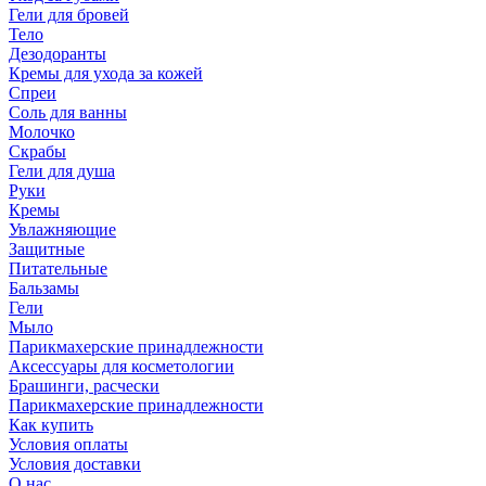
Гели для бровей
Тело
Дезодоранты
Кремы для ухода за кожей
Спреи
Соль для ванны
Молочко
Скрабы
Гели для душа
Руки
Кремы
Увлажняющие
Защитные
Питательные
Бальзамы
Гели
Мыло
Парикмахерские принадлежности
Аксессуары для косметологии
Брашинги, расчески
Парикмахерские принадлежности
Как купить
Условия оплаты
Условия доставки
О нас