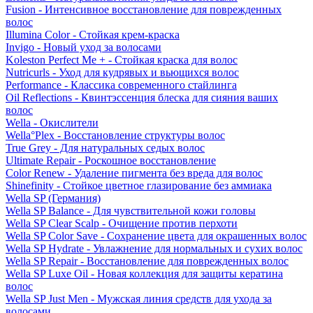
Fusion - Интенсивное восстановление для поврежденных
волос
Illumina Color - Стойкая крем-краска
Invigo - Новый уход за волосами
Koleston Perfect Me + - Стойкая краска для волос
Nutricurls - Уход для кудрявых и вьющихся волос
Performance - Классика современного стайлинга
Oil Reflections - Квинтэссенция блеска для сияния ваших
волос
Wella - Окислители
Wella°Plex - Восстановление структуры волос
True Grey - Для натуральных седых волос
Ultimate Repair - Роскошное восстановление
Color Renew - Удаление пигмента без вреда для волос
Shinefinity - Стойкое цветное глазирование без аммиака
Wella SP (Германия)
Wella SP Balance - Для чувствительной кожи головы
Wella SP Clear Scalp - Очищение против перхоти
Wella SP Color Save - Сохранение цвета для окрашенных волос
Wella SP Hydrate - Увлажнение для нормальных и сухих волос
Wella SP Repair - Восстановление для поврежденных волос
Wella SP Luxe Oil - Новая коллекция для защиты кератина
волос
Wella SP Just Men - Мужская линия средств для ухода за
волосами