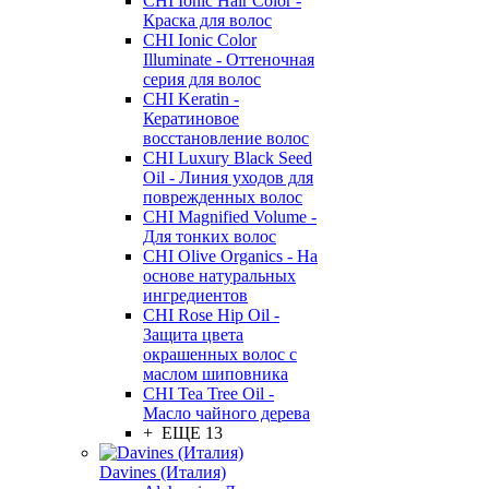
CHI Ionic Hair Color -
Краска для волос
CHI Ionic Color
Illuminate - Оттеночная
серия для волос
CHI Keratin -
Кератиновое
восстановление волос
CHI Luxury Black Seed
Oil - Линия уходов для
поврежденных волос
CHI Magnified Volume -
Для тонких волос
CHI Olive Organics - На
основе натуральных
ингредиентов
CHI Rose Hip Oil -
Защита цвета
окрашенных волос с
маслом шиповника
CHI Tea Tree Oil -
Масло чайного дерева
+ ЕЩЕ 13
Davines (Италия)