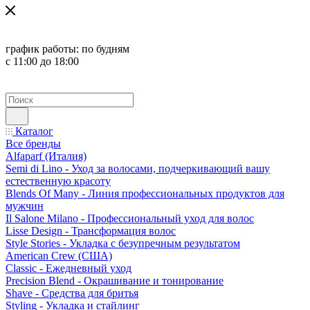
график работы:
по будням
с 11:00 до 18:00
Каталог
Все бренды
Alfaparf (Италия)
Semi di Lino - Уход за волосами, подчеркивающий вашу
естественную красоту
Blends Of Many - Линия профессиональных продуктов для
мужчин
Il Salone Milano - Профессиональный уход для волос
Lisse Design - Трансформация волос
Style Stories - Укладка с безупречным результатом
American Crew (США)
Classic - Ежедневный уход
Precision Blend - Окрашивание и тонирование
Shave - Средства для бритья
Styling - Укладка и стайлинг