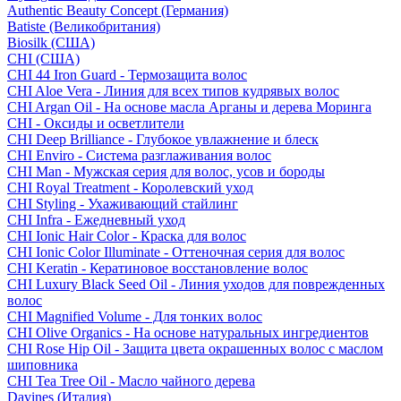
Authentic Beauty Concept (Германия)
Batiste (Великобритания)
Biosilk (США)
CHI (США)
CHI 44 Iron Guard - Термозащита волос
CHI Aloe Vera - Линия для всех типов кудрявых волос
CHI Argan Oil - На основе масла Арганы и дерева Моринга
CHI - Оксиды и осветлители
CHI Deep Brilliance - Глубокое увлажнение и блеск
CHI Enviro - Система разглаживания волос
CHI Man - Мужская серия для волос, усов и бороды
CHI Royal Treatment - Королевский уход
CHI Styling - Ухаживающий стайлинг
CHI Infra - Ежедневный уход
CHI Ionic Hair Color - Краска для волос
CHI Ionic Color Illuminate - Оттеночная серия для волос
CHI Keratin - Кератиновое восстановление волос
CHI Luxury Black Seed Oil - Линия уходов для поврежденных
волос
CHI Magnified Volume - Для тонких волос
CHI Olive Organics - На основе натуральных ингредиентов
CHI Rose Hip Oil - Защита цвета окрашенных волос с маслом
шиповника
CHI Tea Tree Oil - Масло чайного дерева
Davines (Италия)