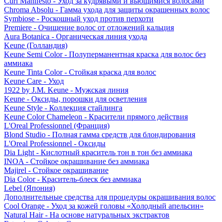
Curl Manifesto - Уход за кудрявыми и вьющимися волосами
Chroma Absolu - Гамма ухода для защиты окрашенных волос
Symbiose - Роскошный уход против перхоти
Premiere - Очищение волос от отложений кальция
Aura Botanica - Органическая линия ухода
Keune (Голландия)
Keune Semi Color - Полуперманентная краска для волос без
аммиака
Keune Tinta Color - Стойкая краска для волос
Keune Care - Уход
1922 by J.M. Keune - Мужская линия
Keune - Оксиды, порошки для осветления
Keune Style - Коллекция стайлинга
Keune Color Chameleon - Красители прямого действия
L'Oreal Professionnel (Франция)
Blond Studio - Полная гамма средств для блондирования
L'Oreal Professionnel - Оксиды
Dia Light - Кислотный краситель тон в тон без аммиака
INOA - Стойкое окрашивание без аммиака
Majirel - Стойкое окрашивание
Dia Color - Краситель-блеск без аммиака
Lebel (Япония)
Дополнительные средства для процедуры окрашивания волос
Cool Orange - Уход за кожей головы «Холодный апельсин»
Natural Hair - На основе натуральных экстрактов