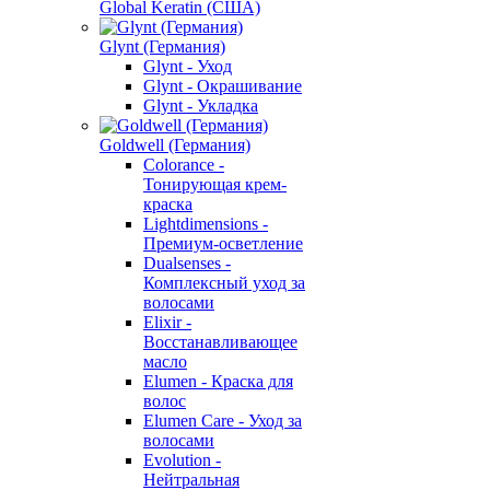
Global Keratin (США)
Glynt (Германия)
Glynt - Уход
Glynt - Окрашивание
Glynt - Укладка
Goldwell (Германия)
Colorance -
Тонирующая крем-
краска
Lightdimensions -
Премиум-осветление
Dualsenses -
Комплексный уход за
волосами
Elixir -
Восстанавливающее
масло
Elumen - Краска для
волос
Elumen Care - Уход за
волосами
Evolution -
Нейтральная