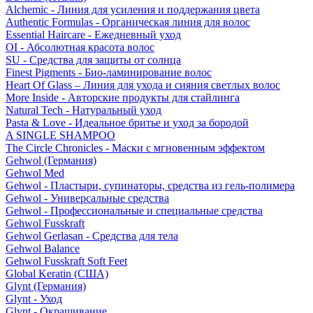
Alchemic - Линия для усиления и поддержания цвета
Authentic Formulas - Органическая линия для волос
Essential Haircare - Eжедневный уход
OI - Абсолютная красота волос
SU - Средства для защиты от солнца
Finest Pigments - Био-ламинирование волос
Heart Of Glass – Линия для ухода и сияния светлых волос
More Inside - Авторские продукты для стайлинга
Natural Tech - Натуральный уход
Pasta & Love - Идеальное бритье и уход за бородой
A SINGLE SHAMPOO
The Circle Chronicles - Маски с мгновенным эффектом
Gehwol (Германия)
Gehwol Med
Gehwol - Пластыри, супинаторы, средства из гель-полимера
Gehwol - Универсальные средства
Gehwol - Профессиональные и специальные средства
Gehwol Fusskraft
Gehwol Gerlasan - Средства для тела
Gehwol Balance
Gehwol Fusskraft Soft Feet
Global Keratin (США)
Glynt (Германия)
Glynt - Уход
Glynt - Окрашивание