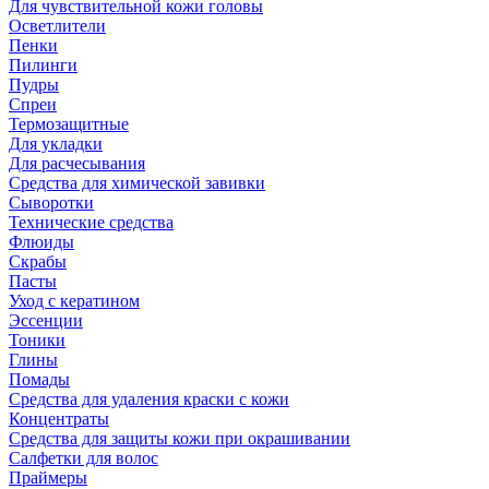
Для чувствительной кожи головы
Осветлители
Пенки
Пилинги
Пудры
Спреи
Термозащитные
Для укладки
Для расчесывания
Средства для химической завивки
Сыворотки
Технические средства
Флюиды
Скрабы
Пасты
Уход с кератином
Эссенции
Тоники
Глины
Помады
Средства для удаления краски с кожи
Концентраты
Средства для защиты кожи при окрашивании
Салфетки для волос
Праймеры