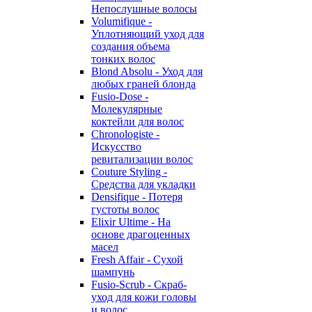
Непослушные волосы
Volumifique -
Уплотняющий уход для
создания объема
тонких волос
Blond Absolu - Уход для
любых граней блонда
Fusio-Dose -
Молекулярные
коктейли для волос
Chronologiste -
Искусство
ревитализации волос
Couture Styling -
Средства для укладки
Densifique - Потеря
густоты волос
Elixir Ultime - На
основе драгоценных
масел
Fresh Affair - Сухой
шампунь
Fusio-Scrub - Скраб-
уход для кожи головы
и волос