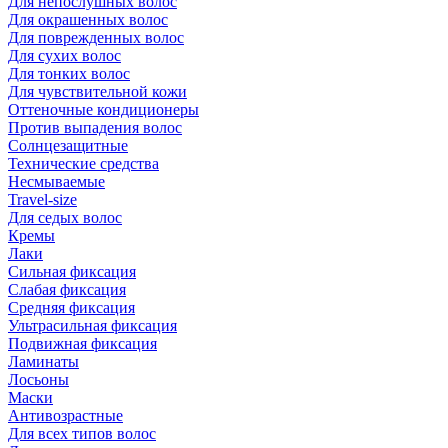
Для непослушных волос
Для окрашенных волос
Для поврежденных волос
Для сухих волос
Для тонких волос
Для чувствительной кожи
Оттеночные кондиционеры
Против выпадения волос
Солнцезащитные
Технические средства
Несмываемые
Travel-size
Для седых волос
Кремы
Лаки
Сильная фиксация
Слабая фиксация
Средняя фиксация
Ультрасильная фиксация
Подвижная фиксация
Ламинаты
Лосьоны
Маски
Антивозрастные
Для всех типов волос