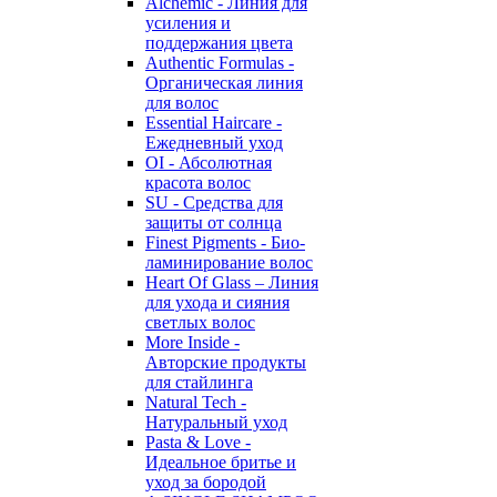
Alchemic - Линия для
усиления и
поддержания цвета
Authentic Formulas -
Органическая линия
для волос
Essential Haircare -
Eжедневный уход
OI - Абсолютная
красота волос
SU - Средства для
защиты от солнца
Finest Pigments - Био-
ламинирование волос
Heart Of Glass – Линия
для ухода и сияния
светлых волос
More Inside -
Авторские продукты
для стайлинга
Natural Tech -
Натуральный уход
Pasta & Love -
Идеальное бритье и
уход за бородой