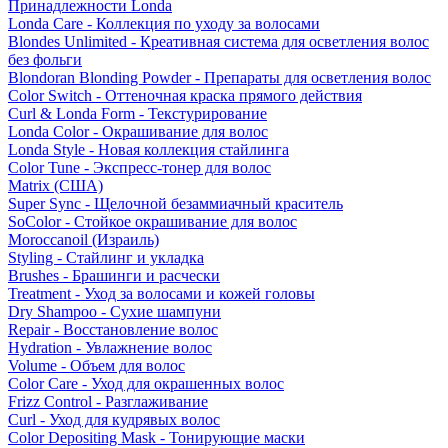
Принадлежности Londa
Londa Care - Коллекция по уходу за волосами
Blondes Unlimited - Креативная система для осветления волос
без фольги
Blondoran Blonding Powder - Препараты для осветления волос
Color Switch - Оттеночная краска прямого действия
Curl & Londa Form - Текстурирование
Londa Color - Окрашивание для волос
Londa Style - Новая коллекция стайлинга
Color Tune - Экспресс-тонер для волос
Matrix (США)
Super Sync - Щелочной безаммиачный краситель
SoColor - Стойкое окрашивание для волос
Moroccanoil (Израиль)
Styling - Стайлинг и укладка
Brushes - Брашинги и расчески
Treatment - Уход за волосами и кожей головы
Dry Shampoo - Сухие шампуни
Repair - Восстановление волос
Hydration - Увлажнение волос
Volume - Объем для волос
Color Care - Уход для окрашенных волос
Frizz Control - Разглаживание
Curl - Уход для кудрявых волос
Color Depositing Mask - Тонирующие маски