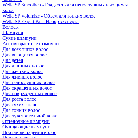
Wella SP Smoothen - Гладкость для непослушных вьющихся
волос
Wella SP Volumize - Объем для тонких волос
Wella SP Expert Kit - Набор эксперта
Волосы
Шампуни
Сухие шампуни
Антивозрастные шампуни
Для всех типов волос
Для вьющихся волос
Для детей
Для длинных волос
Для жестких волос
Для жирных волос
Для непослушных волос
Для окрашенных волос
Для поврежденных волос
Для роста волос
Для сухих волос
Для тонких волос
Для чувствительной кожи
Оттеночные шампуни
Очищающие шампуни
Против выпадения волос
Против перхоти