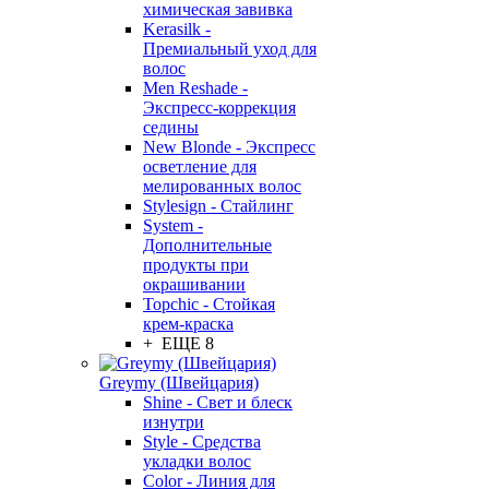
химическая завивка
Kerasilk -
Премиальный уход для
волос
Men Reshade -
Экспресс-коррекция
седины
New Blonde - Экспресс
осветление для
мелированных волос
Stylesign - Стайлинг
System -
Дополнительные
продукты при
окрашивании
Topchic - Стойкая
крем-краска
+ ЕЩЕ 8
Greymy (Швейцария)
Shine - Свет и блеск
изнутри
Style - Средства
укладки волос
Color - Линия для