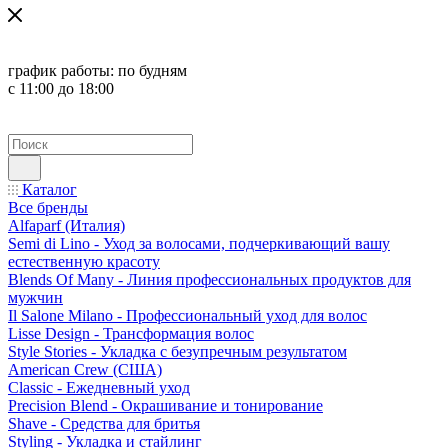
график работы:
по будням
с 11:00 до 18:00
Каталог
Все бренды
Alfaparf (Италия)
Semi di Lino - Уход за волосами, подчеркивающий вашу
естественную красоту
Blends Of Many - Линия профессиональных продуктов для
мужчин
Il Salone Milano - Профессиональный уход для волос
Lisse Design - Трансформация волос
Style Stories - Укладка с безупречным результатом
American Crew (США)
Classic - Ежедневный уход
Precision Blend - Окрашивание и тонирование
Shave - Средства для бритья
Styling - Укладка и стайлинг