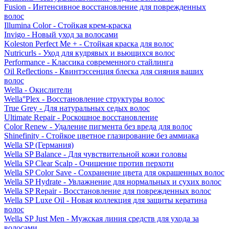
Fusion - Интенсивное восстановление для поврежденных
волос
Illumina Color - Стойкая крем-краска
Invigo - Новый уход за волосами
Koleston Perfect Me + - Стойкая краска для волос
Nutricurls - Уход для кудрявых и вьющихся волос
Performance - Классика современного стайлинга
Oil Reflections - Квинтэссенция блеска для сияния ваших
волос
Wella - Окислители
Wella°Plex - Восстановление структуры волос
True Grey - Для натуральных седых волос
Ultimate Repair - Роскошное восстановление
Color Renew - Удаление пигмента без вреда для волос
Shinefinity - Стойкое цветное глазирование без аммиака
Wella SP (Германия)
Wella SP Balance - Для чувствительной кожи головы
Wella SP Clear Scalp - Очищение против перхоти
Wella SP Color Save - Сохранение цвета для окрашенных волос
Wella SP Hydrate - Увлажнение для нормальных и сухих волос
Wella SP Repair - Восстановление для поврежденных волос
Wella SP Luxe Oil - Новая коллекция для защиты кератина
волос
Wella SP Just Men - Мужская линия средств для ухода за
волосами