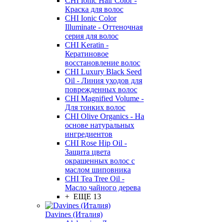
CHI Ionic Hair Color -
Краска для волос
CHI Ionic Color
Illuminate - Оттеночная
серия для волос
CHI Keratin -
Кератиновое
восстановление волос
CHI Luxury Black Seed
Oil - Линия уходов для
поврежденных волос
CHI Magnified Volume -
Для тонких волос
CHI Olive Organics - На
основе натуральных
ингредиентов
CHI Rose Hip Oil -
Защита цвета
окрашенных волос с
маслом шиповника
CHI Tea Tree Oil -
Масло чайного дерева
+ ЕЩЕ 13
Davines (Италия)