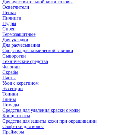
Для чувствительной кожи головы
Осветлители
Пенки
Пилинги
Пудры
Спреи
Термозащитные
Для укладки
Для расчесывания
Средства для химической завивки
Сыворотки
Технические средства
Флюиды
Скрабы
Пасты
Уход с кератином
Эссенции
Тоники
Глины
Помады
Средства для удаления краски с кожи
Концентраты
Средства для защиты кожи при окрашивании
Салфетки для волос
Праймеры