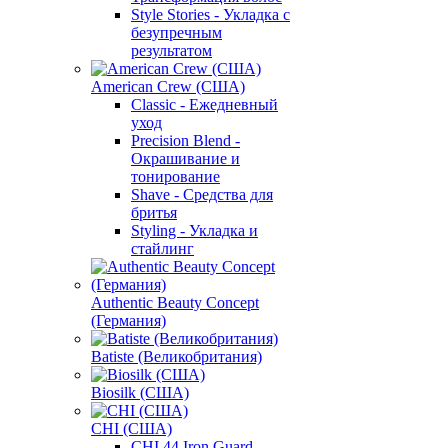
Style Stories - Укладка с
безупречным
результатом
American Crew (США)
Classic - Ежедневный
уход
Precision Blend -
Окрашивание и
тонирование
Shave - Средства для
бритья
Styling - Укладка и
стайлинг
Authentic Beauty Concept
(Германия)
Batiste (Великобритания)
Biosilk (США)
CHI (США)
CHI 44 Iron Guard -