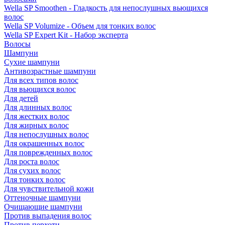
Wella SP Smoothen - Гладкость для непослушных вьющихся
волос
Wella SP Volumize - Объем для тонких волос
Wella SP Expert Kit - Набор эксперта
Волосы
Шампуни
Сухие шампуни
Антивозрастные шампуни
Для всех типов волос
Для вьющихся волос
Для детей
Для длинных волос
Для жестких волос
Для жирных волос
Для непослушных волос
Для окрашенных волос
Для поврежденных волос
Для роста волос
Для сухих волос
Для тонких волос
Для чувствительной кожи
Оттеночные шампуни
Очищающие шампуни
Против выпадения волос
Против перхоти