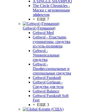
A SINGLE SHAMPOO
The Circle Chronicles -
Маски с мгновенным
эффектом
+ ЕЩЕ 7
Gehwol (Германия)
Gehwol Med
Gehwol - Пластыри,
супинаторы, средства
из гель-полимера
Gehwol -
Универсальные
средства
Gehwol -
Профессиональные и
специальные средства
Gehwol Fusskraft
Gehwol Gerlasan -
Средства для тела
Gehwol Balance
Gehwol Fusskraft Soft
Feet
+ ЕЩЕ 3