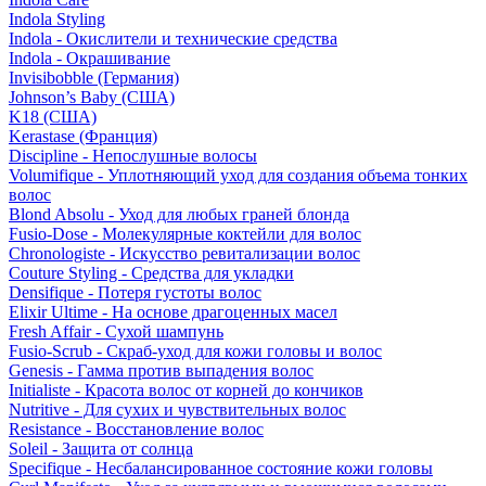
Indola Styling
Indola - Окислители и технические средства
Indola - Окрашивание
Invisibobble (Германия)
Johnson’s Baby (США)
K18 (США)
Kerastase (Франция)
Discipline - Непослушные волосы
Volumifique - Уплотняющий уход для создания объема тонких
волос
Blond Absolu - Уход для любых граней блонда
Fusio-Dose - Молекулярные коктейли для волос
Chronologiste - Искусство ревитализации волос
Couture Styling - Средства для укладки
Densifique - Потеря густоты волос
Elixir Ultime - На основе драгоценных масел
Fresh Affair - Сухой шампунь
Fusio-Scrub - Скраб-уход для кожи головы и волос
Genesis - Гамма против выпадения волос
Initialiste - Красота волос от корней до кончиков
Nutritive - Для сухих и чувствительных волос
Resistance - Восстановление волос
Soleil - Защита от солнца
Specifique - Несбалансированное состояние кожи головы