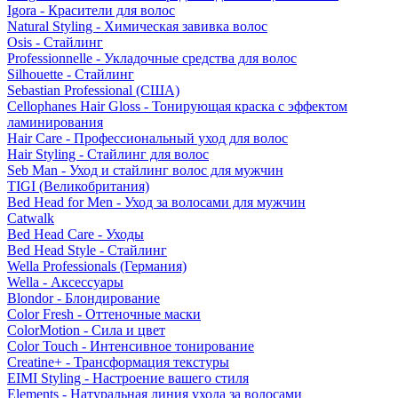
Igora - Красители для волос
Natural Styling - Химическая завивка волос
Osis - Стайлинг
Professionnelle - Укладочные средства для волос
Silhouette - Стайлинг
Sebastian Professional (США)
Cellophanes Hair Gloss - Тонирующая краска с эффектом
ламинирования
Hair Care - Профессиональный уход для волос
Hair Styling - Стайлинг для волос
Seb Man - Уход и стайлинг волос для мужчин
TIGI (Великобритания)
Bed Head for Men - Уход за волосами для мужчин
Catwalk
Bed Head Care - Уходы
Bed Head Style - Стайлинг
Wella Professionals (Германия)
Wella - Аксессуары
Blondor - Блондирование
Color Fresh - Оттеночные маски
ColorMotion - Сила и цвет
Color Touch - Интенсивное тонирование
Creatine+ - Трансформация текстуры
EIMI Styling - Настроение вашего стиля
Elements - Натуральная линия ухода за волосами