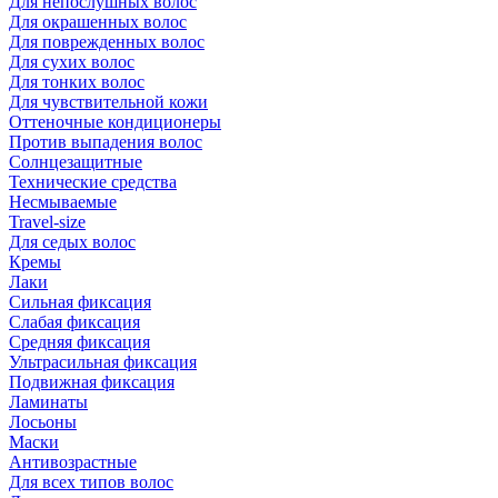
Для непослушных волос
Для окрашенных волос
Для поврежденных волос
Для сухих волос
Для тонких волос
Для чувствительной кожи
Оттеночные кондиционеры
Против выпадения волос
Солнцезащитные
Технические средства
Несмываемые
Travel-size
Для седых волос
Кремы
Лаки
Сильная фиксация
Слабая фиксация
Средняя фиксация
Ультрасильная фиксация
Подвижная фиксация
Ламинаты
Лосьоны
Маски
Антивозрастные
Для всех типов волос