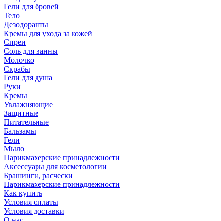
Гели для бровей
Тело
Дезодоранты
Кремы для ухода за кожей
Спреи
Соль для ванны
Молочко
Скрабы
Гели для душа
Руки
Кремы
Увлажняющие
Защитные
Питательные
Бальзамы
Гели
Мыло
Парикмахерские принадлежности
Аксессуары для косметологии
Брашинги, расчески
Парикмахерские принадлежности
Как купить
Условия оплаты
Условия доставки
О нас