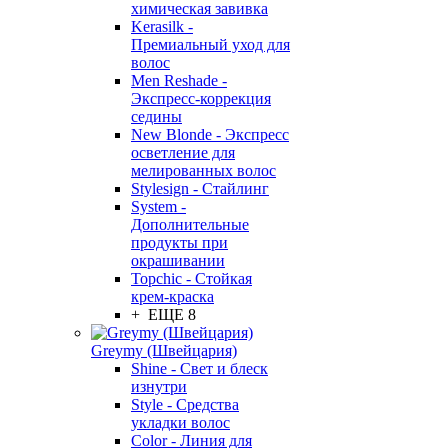
химическая завивка
Kerasilk -
Премиальный уход для
волос
Men Reshade -
Экспресс-коррекция
седины
New Blonde - Экспресс
осветление для
мелированных волос
Stylesign - Стайлинг
System -
Дополнительные
продукты при
окрашивании
Topchic - Стойкая
крем-краска
+ ЕЩЕ 8
Greymy (Швейцария)
Shine - Свет и блеск
изнутри
Style - Средства
укладки волос
Color - Линия для