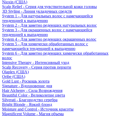
Nioxin (США)
Scalp Relief - Серия для чувствительной кожи головы
3D Styling - Линия укладочных средств
System 1 - Для натуральных волос с намечающейся
тенденцией к выпадению
System 2 - Для заметно редеющих натуральных волос
System 3 - Для окрашенных волос с намечающейся
тенденцией к выпадению
System 4 - Для заметно редеющих окрашенных волос
System 5 - Для химически обработанных волос с
намечающейся тенденцией к выпадению
System 6 - Для заметно редеющих химически обработанных
волос
Intensive Therapy - Интенсивный уход
Scalp Recovery - Серия против перхоти
Olaplex (США)
Oribe (США)
Gold Lust - Роскошь золота
Signature - Вдохновение дня
Hair Alchemy - Сила Возрождения
Beautiful Color - Великолепие цвета
Silverati - Благородство серебра
Bright Blonde - Яркий блонд
Moisture and Control - Источник красоты
Magnificent Volume - Магия объема