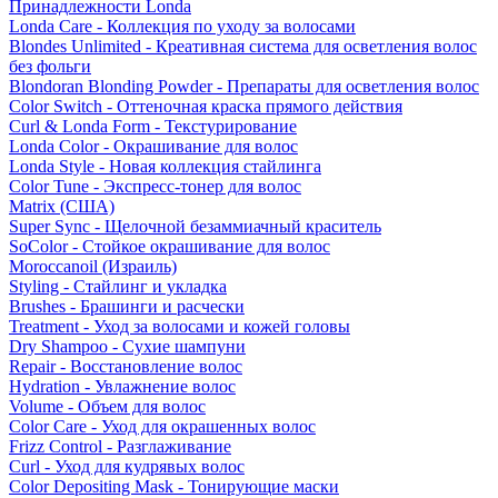
Принадлежности Londa
Londa Care - Коллекция по уходу за волосами
Blondes Unlimited - Креативная система для осветления волос
без фольги
Blondoran Blonding Powder - Препараты для осветления волос
Color Switch - Оттеночная краска прямого действия
Curl & Londa Form - Текстурирование
Londa Color - Окрашивание для волос
Londa Style - Новая коллекция стайлинга
Color Tune - Экспресс-тонер для волос
Matrix (США)
Super Sync - Щелочной безаммиачный краситель
SoColor - Стойкое окрашивание для волос
Moroccanoil (Израиль)
Styling - Стайлинг и укладка
Brushes - Брашинги и расчески
Treatment - Уход за волосами и кожей головы
Dry Shampoo - Сухие шампуни
Repair - Восстановление волос
Hydration - Увлажнение волос
Volume - Объем для волос
Color Care - Уход для окрашенных волос
Frizz Control - Разглаживание
Curl - Уход для кудрявых волос
Color Depositing Mask - Тонирующие маски