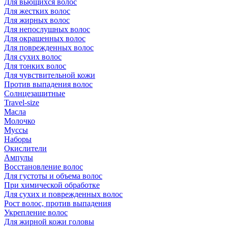
Для вьющихся волос
Для жестких волос
Для жирных волос
Для непослушных волос
Для окрашенных волос
Для поврежденных волос
Для сухих волос
Для тонких волос
Для чувствительной кожи
Против выпадения волос
Солнцезащитные
Travel-size
Масла
Молочко
Муссы
Наборы
Окислители
Ампулы
Восстановление волос
Для густоты и объема волос
При химической обработке
Для сухих и поврежденных волос
Рост волос, против выпадения
Укрепление волос
Для жирной кожи головы