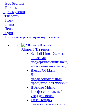
Все бренды
Волосы
Для мужчин
Для детей
Ноги
Лицо
Тело
Руки
Парикмахерские принадлежности
Alfaparf (Италия)
Semi di Lino - Уход за
волосами,
подчеркивающий вашу
естественную красоту
Blends Of Many -
Линия
профессиональных
продуктов для мужчин
Il Salone Milano -
Профессиональный
уход для волос
Lisse Design -
Трансформация волос