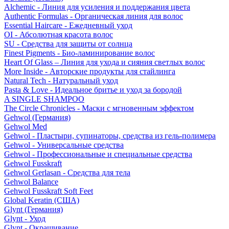
Alchemic - Линия для усиления и поддержания цвета
Authentic Formulas - Органическая линия для волос
Essential Haircare - Eжедневный уход
OI - Абсолютная красота волос
SU - Средства для защиты от солнца
Finest Pigments - Био-ламинирование волос
Heart Of Glass – Линия для ухода и сияния светлых волос
More Inside - Авторские продукты для стайлинга
Natural Tech - Натуральный уход
Pasta & Love - Идеальное бритье и уход за бородой
A SINGLE SHAMPOO
The Circle Chronicles - Маски с мгновенным эффектом
Gehwol (Германия)
Gehwol Med
Gehwol - Пластыри, супинаторы, средства из гель-полимера
Gehwol - Универсальные средства
Gehwol - Профессиональные и специальные средства
Gehwol Fusskraft
Gehwol Gerlasan - Средства для тела
Gehwol Balance
Gehwol Fusskraft Soft Feet
Global Keratin (США)
Glynt (Германия)
Glynt - Уход
Glynt - Окрашивание