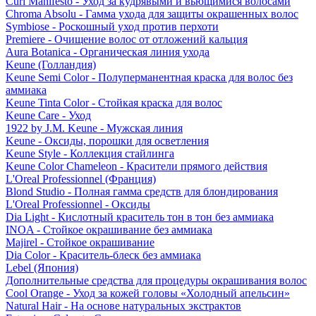
Curl Manifesto - Уход за кудрявыми и вьющимися волосами
Chroma Absolu - Гамма ухода для защиты окрашенных волос
Symbiose - Роскошный уход против перхоти
Premiere - Очищение волос от отложений кальция
Aura Botanica - Органическая линия ухода
Keune (Голландия)
Keune Semi Color - Полуперманентная краска для волос без
аммиака
Keune Tinta Color - Стойкая краска для волос
Keune Care - Уход
1922 by J.M. Keune - Мужская линия
Keune - Оксиды, порошки для осветления
Keune Style - Коллекция стайлинга
Keune Color Chameleon - Красители прямого действия
L'Oreal Professionnel (Франция)
Blond Studio - Полная гамма средств для блондирования
L'Oreal Professionnel - Оксиды
Dia Light - Кислотный краситель тон в тон без аммиака
INOA - Стойкое окрашивание без аммиака
Majirel - Стойкое окрашивание
Dia Color - Краситель-блеск без аммиака
Lebel (Япония)
Дополнительные средства для процедуры окрашивания волос
Cool Orange - Уход за кожей головы «Холодный апельсин»
Natural Hair - На основе натуральных экстрактов