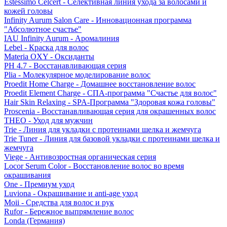
Estessimo Celcert - Селективная линия ухода за волосами и
кожей головы
Infinity Aurum Salon Care - Инновационная программа
"Абсолютное счастье"
IAU Infinity Aurum - Аромалиния
Lebel - Краска для волос
Materia OXY - Оксиданты
PH 4.7 - Восстанавливающая серия
Plia - Молекулярное моделирование волос
Proedit Home Charge - Домашнее восстановление волос
Proedit Element Charge - СПА-программа "Счастье для волос"
Hair Skin Relaxing - SPA-Программа "Здоровая кожа головы"
Proscenia - Восстанавливающая серия для окрашенных волос
THEO - Уход для мужчин
Trie - Линия для укладки с протеинами шелка и жемчуга
Trie Tuner - Линия для базовой укладки с протеинами шелка и
жемчуга
Viege - Антивозростная органическая серия
Locor Serum Color - Восстановление волос во время
окрашивания
One - Премиум уход
Luviona - Окрашивание и anti-age уход
Moii - Средства для волос и рук
Rufor - Бережное выпрямление волос
Londa (Германия)