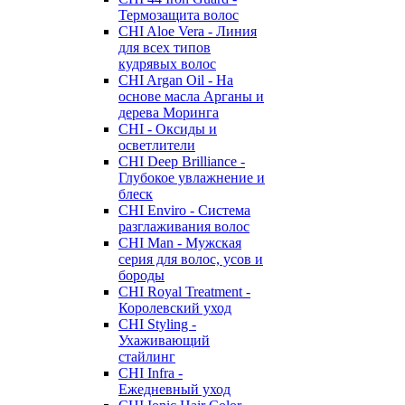
Термозащита волос
CHI Aloe Vera - Линия
для всех типов
кудрявых волос
CHI Argan Oil - На
основе масла Арганы и
дерева Моринга
CHI - Оксиды и
осветлители
CHI Deep Brilliance -
Глубокое увлажнение и
блеск
CHI Enviro - Система
разглаживания волос
CHI Man - Мужская
серия для волос, усов и
бороды
CHI Royal Treatment -
Королевский уход
CHI Styling -
Ухаживающий
стайлинг
CHI Infra -
Ежедневный уход