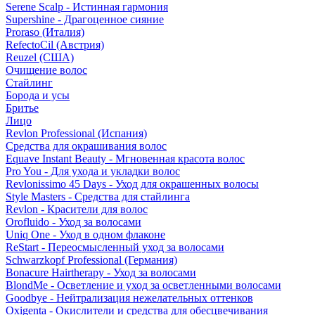
Serene Scalp - Истинная гармония
Supershine - Драгоценное сияние
Proraso (Италия)
RefectoCil (Австрия)
Reuzel (США)
Очищение волос
Стайлинг
Борода и усы
Бритье
Лицо
Revlon Professional (Испания)
Средства для окрашивания волос
Equave Instant Beauty - Мгновенная красота волос
Pro You - Для ухода и укладки волос
Revlonissimo 45 Days - Уход для окрашенных волосы
Style Masters - Средства для стайлинга
Revlon - Красители для волос
Orofluido - Уход за волосами
Uniq One - Уход в одном флаконе
ReStart - Переосмысленный уход за волосами
Schwarzkopf Professional (Германия)
Bonacure Hairtherapy - Уход за волосами
BlondMe - Осветление и уход за осветленными волосами
Goodbye - Нейтрализация нежелательных оттенков
Oxigenta - Окислители и средства для обесцвечивания