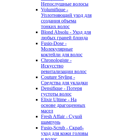
Непослушные волосы
Volumifique -
Уплотняющий уход для
создания объема
тонких волос
Blond Absolu - Уход для
любых граней блонда
Fusio-Dose -
Молекулярные
коктейли для волос
Chronologiste -
Искусство
ревитализации волос
Couture Styling -
Средства для укладки
Densifique - Потеря
густоты волос
Elixir Ultime - На
основе драгоценных
масел
Fresh Affair - Сухой
шампунь
Fusio-Scrub - Скраб-
уход для кожи головы
и волос