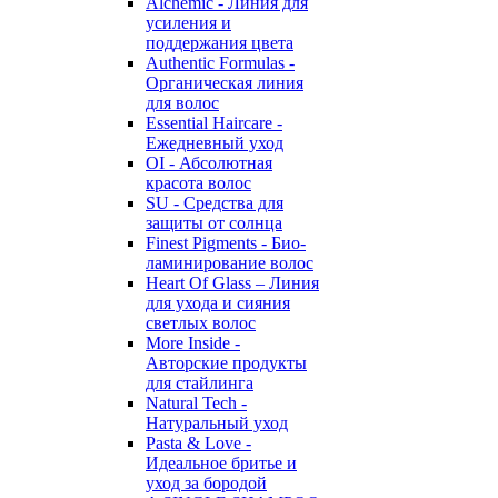
Alchemic - Линия для
усиления и
поддержания цвета
Authentic Formulas -
Органическая линия
для волос
Essential Haircare -
Eжедневный уход
OI - Абсолютная
красота волос
SU - Средства для
защиты от солнца
Finest Pigments - Био-
ламинирование волос
Heart Of Glass – Линия
для ухода и сияния
светлых волос
More Inside -
Авторские продукты
для стайлинга
Natural Tech -
Натуральный уход
Pasta & Love -
Идеальное бритье и
уход за бородой