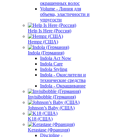
окрашенных волос
Volume - Линия для
объема, эластичности и
упругости
Help Is Here (Россия)
Hempz (США)
Indola (Германия)
Indola Act Now
Indola Care
Indola Styling
Indola - Окислители и
технические средства
Indola - Окрашивание
Invisibobble (Германия)
Johnson’s Baby (США)
K18 (США)
Kerastase (Франция)
Discipline -