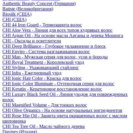
Authentic Beauty Concept (Германия)
Batiste (Великобритания)
Biosilk (США)
CHI (США)
CHI 44 Iron Guard - Термозащита волос
CHI Aloe Vera - Линия для всех типов кудрявых волос
CHI Argan Oil - На основе масла Арганы и дерева Моринга
CHI - Оксиды и осветлители
CHI Deep Brilliance - Глубокое увлажнение и блеск
CHI Enviro - Система разглаживания волос
CHI Man - Мужская серия для волос, усов и бороды
CHI Royal Treatment - Королевский уход
CHI Styling - Ухаживающий стайлинг
CHI Infra - Ежедневный уход
CHI Ionic Hair Color - Краска для волос
CHI Ionic Color Illuminate - Оттеночная серия для волос
CHI Keratin - Кератиновое восстановление волос
CHI Luxury Black Seed Oil - Линия уходов для поврежденных
волос
CHI Magnified Volume - Для тонких волос
CHI Olive Organics - На основе натуральных ингредиентов
CHI Rose Hip Oil - Защита цвета окрашенных волос с маслом
шиповника
CHI Tea Tree Oil - Масло чайного дерева
Davines (Италия)