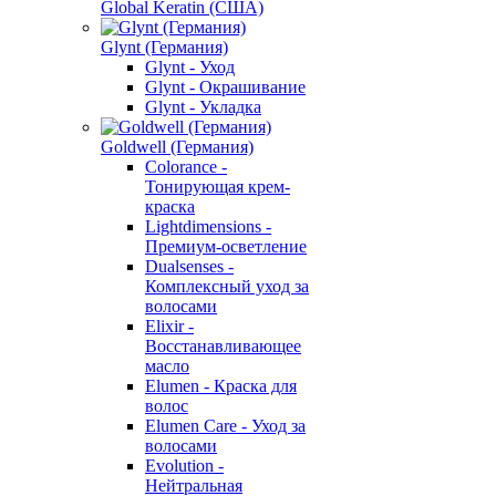
Global Keratin (США)
Glynt (Германия)
Glynt - Уход
Glynt - Окрашивание
Glynt - Укладка
Goldwell (Германия)
Colorance -
Тонирующая крем-
краска
Lightdimensions -
Премиум-осветление
Dualsenses -
Комплексный уход за
волосами
Elixir -
Восстанавливающее
масло
Elumen - Краска для
волос
Elumen Care - Уход за
волосами
Evolution -
Нейтральная