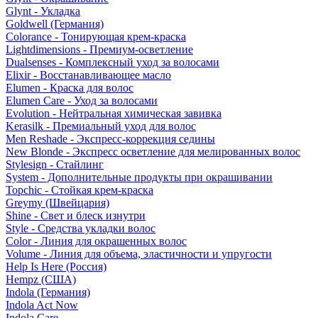
Glynt - Укладка
Goldwell (Германия)
Colorance - Тонирующая крем-краска
Lightdimensions - Премиум-осветление
Dualsenses - Комплексный уход за волосами
Elixir - Восстанавливающее масло
Elumen - Краска для волос
Elumen Care - Уход за волосами
Evolution - Нейтральная химическая завивка
Kerasilk - Премиальный уход для волос
Men Reshade - Экспресс-коррекция седины
New Blonde - Экспресс осветление для мелированных волос
Stylesign - Стайлинг
System - Дополнительные продукты при окрашивании
Topchic - Стойкая крем-краска
Greymy (Швейцария)
Shine - Свет и блеск изнутри
Style - Средства укладки волос
Color - Линия для окрашенных волос
Volume - Линия для объема, эластичности и упругости
Help Is Here (Россия)
Hempz (США)
Indola (Германия)
Indola Act Now
Indola Care