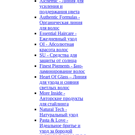
Alchemic - Линия для
усиления и
поддержания цвета
Authentic Formulas -
Органическая линия
для волос
Essential Haircare -
Eжедневный уход
OI - Абсолютная
красота волос
SU - Средства для
защиты от солнца
Finest Pigments - Био-
ламинирование волос
Heart Of Glass – Линия
для ухода и сияния
светлых волос
More Inside -
Авторские продукты
для стайлинга
Natural Tech -
Натуральный уход
Pasta & Love -
Идеальное бритье и
уход за бородой