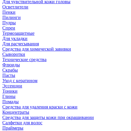
Для чувствительной кожи головы
Осветлители
Пенки
Пилинги
Пудры
Спреи
Термозащитные
Для укладки
Для расчесывания
Средства для химической завивки
Сыворотки
Технические средства
Флюиды
Скрабы
Пасты
Уход с кератином
Эссенции
Тоники
Глины
Помады
Средства для удаления краски с кожи
Концентраты
Средства для защиты кожи при окрашивании
Салфетки для волос
Праймеры