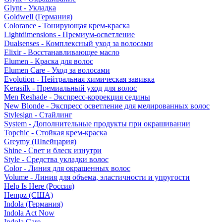
Glynt - Укладка
Goldwell (Германия)
Colorance - Тонирующая крем-краска
Lightdimensions - Премиум-осветление
Dualsenses - Комплексный уход за волосами
Elixir - Восстанавливающее масло
Elumen - Краска для волос
Elumen Care - Уход за волосами
Evolution - Нейтральная химическая завивка
Kerasilk - Премиальный уход для волос
Men Reshade - Экспресс-коррекция седины
New Blonde - Экспресс осветление для мелированных волос
Stylesign - Стайлинг
System - Дополнительные продукты при окрашивании
Topchic - Стойкая крем-краска
Greymy (Швейцария)
Shine - Свет и блеск изнутри
Style - Средства укладки волос
Color - Линия для окрашенных волос
Volume - Линия для объема, эластичности и упругости
Help Is Here (Россия)
Hempz (США)
Indola (Германия)
Indola Act Now
Indola Care