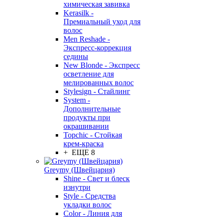
химическая завивка
Kerasilk -
Премиальный уход для
волос
Men Reshade -
Экспресс-коррекция
седины
New Blonde - Экспресс
осветление для
мелированных волос
Stylesign - Стайлинг
System -
Дополнительные
продукты при
окрашивании
Topchic - Стойкая
крем-краска
+ ЕЩЕ 8
Greymy (Швейцария)
Shine - Свет и блеск
изнутри
Style - Средства
укладки волос
Color - Линия для