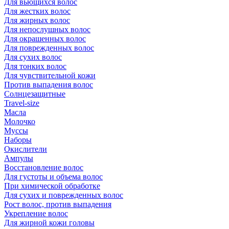
Для вьющихся волос
Для жестких волос
Для жирных волос
Для непослушных волос
Для окрашенных волос
Для поврежденных волос
Для сухих волос
Для тонких волос
Для чувствительной кожи
Против выпадения волос
Солнцезащитные
Travel-size
Масла
Молочко
Муссы
Наборы
Окислители
Ампулы
Восстановление волос
Для густоты и объема волос
При химической обработке
Для сухих и поврежденных волос
Рост волос, против выпадения
Укрепление волос
Для жирной кожи головы