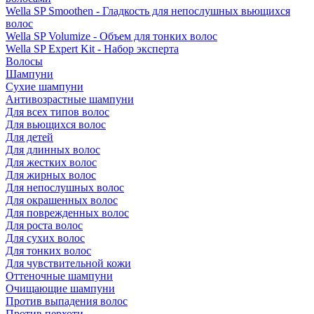
Wella SP Smoothen - Гладкость для непослушных вьющихся
волос
Wella SP Volumize - Объем для тонких волос
Wella SP Expert Kit - Набор эксперта
Волосы
Шампуни
Сухие шампуни
Антивозрастные шампуни
Для всех типов волос
Для вьющихся волос
Для детей
Для длинных волос
Для жестких волос
Для жирных волос
Для непослушных волос
Для окрашенных волос
Для поврежденных волос
Для роста волос
Для сухих волос
Для тонких волос
Для чувствительной кожи
Оттеночные шампуни
Очищающие шампуни
Против выпадения волос
Против перхоти