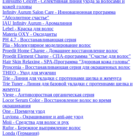
Estessimo Celcert - Селективная линия ухода за волосами и
кожей головы
Infinity Aurum Salon Care - Инновационная программа
"Абсолютное счастье"
IAU Infinity Aurum - Аромалиния
Lebel - Краска для волос
Materia OXY - Оксиданты
PH 4.7 - Восстанавливающая серия
Plia - Молекулярное моделирование волос
Proedit Home Charge - Домашнее восстановление волос
Proedit Element Charge - СПА-программа "Счастье для волос"
Hair Skin Relaxing - SPA-Программа "Здоровая кожа головы"
Proscenia - Восстанавливающая серия для окрашенных волос
THEO - Уход для мужчин
Trie - Линия для укладки с протеинами шелка и жемчуга
Trie Tuner - Линия для базовой укладки с протеинами шелка и
жемчуга
Viege - Антивозростная органическая серия
Locor Serum Color - Восстановление волос во время
окрашивания
One - Премиум уход
Luviona - Окрашивание и anti-age уход
Moii - Средства для волос и рук
Rufor - Бережное выпрямление волос
Londa (Германия)