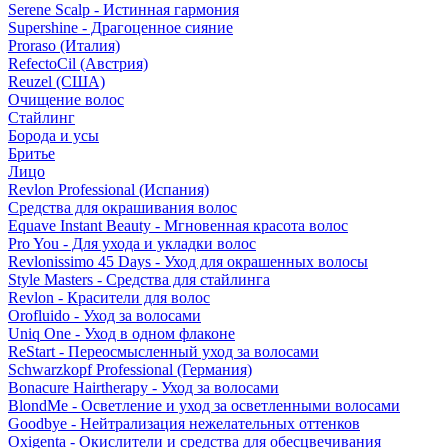
Serene Scalp - Истинная гармония
Supershine - Драгоценное сияние
Proraso (Италия)
RefectoCil (Австрия)
Reuzel (США)
Очищение волос
Стайлинг
Борода и усы
Бритье
Лицо
Revlon Professional (Испания)
Средства для окрашивания волос
Equave Instant Beauty - Мгновенная красота волос
Pro You - Для ухода и укладки волос
Revlonissimo 45 Days - Уход для окрашенных волосы
Style Masters - Средства для стайлинга
Revlon - Красители для волос
Orofluido - Уход за волосами
Uniq One - Уход в одном флаконе
ReStart - Переосмысленный уход за волосами
Schwarzkopf Professional (Германия)
Bonacure Hairtherapy - Уход за волосами
BlondMe - Осветление и уход за осветленными волосами
Goodbye - Нейтрализация нежелательных оттенков
Oxigenta - Окислители и средства для обесцвечивания