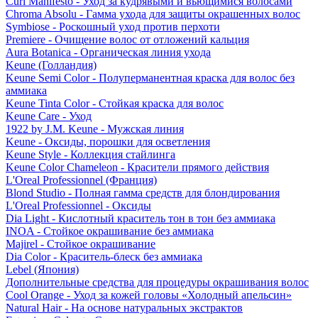
Curl Manifesto - Уход за кудрявыми и вьющимися волосами
Chroma Absolu - Гамма ухода для защиты окрашенных волос
Symbiose - Роскошный уход против перхоти
Premiere - Очищение волос от отложений кальция
Aura Botanica - Органическая линия ухода
Keune (Голландия)
Keune Semi Color - Полуперманентная краска для волос без
аммиака
Keune Tinta Color - Стойкая краска для волос
Keune Care - Уход
1922 by J.M. Keune - Мужская линия
Keune - Оксиды, порошки для осветления
Keune Style - Коллекция стайлинга
Keune Color Chameleon - Красители прямого действия
L'Oreal Professionnel (Франция)
Blond Studio - Полная гамма средств для блондирования
L'Oreal Professionnel - Оксиды
Dia Light - Кислотный краситель тон в тон без аммиака
INOA - Стойкое окрашивание без аммиака
Majirel - Стойкое окрашивание
Dia Color - Краситель-блеск без аммиака
Lebel (Япония)
Дополнительные средства для процедуры окрашивания волос
Cool Orange - Уход за кожей головы «Холодный апельсин»
Natural Hair - На основе натуральных экстрактов