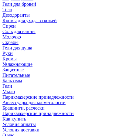
Гели для бровей
Тело
Дезодоранты
Кремы для ухода за кожей
Спреи
Соль для ванны
Молочко
Скрабы
Гели для душа
Руки
Кремы
Увлажняющие
Защитные
Питательные
Бальзамы
Гели
Мыло
Парикмахерские принадлежности
Аксессуары для косметологии
Брашинги, расчески
Парикмахерские принадлежности
Как купить
Условия оплаты
Условия доставки
О нас