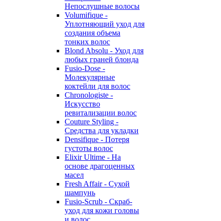
Непослушные волосы
Volumifique -
Уплотняющий уход для
создания объема
тонких волос
Blond Absolu - Уход для
любых граней блонда
Fusio-Dose -
Молекулярные
коктейли для волос
Chronologiste -
Искусство
ревитализации волос
Couture Styling -
Средства для укладки
Densifique - Потеря
густоты волос
Elixir Ultime - На
основе драгоценных
масел
Fresh Affair - Сухой
шампунь
Fusio-Scrub - Скраб-
уход для кожи головы
и волос