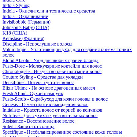
Indola Styling
Indola - Окислители и технические средства
Indola - Окрашивание
Invisibobble (Германия)
Johnson’s Baby (США)
K18 (США)
Kerastase (Франция)
Discipline - Непослушные волосы
Volumifique - Уплотняющий уход для создания объема тонких
волос
Blond Absolu - Уход для любых граней блонда
Fusio-Dose - Молекулярные коктейли для волос
Chronologiste - Искусство ревитализации волос
Couture Styling - Средства для укладки
Densifique - Потеря густоты волос
Elixir Ultime - На основе драгоценных масел
Fresh Affair - Сухой шампунь
Fusio-Scrub - Скраб-уход для кожи головы и волос
Genesis - Гамма против выпадения волос
Initialiste - Красота волос от корней до кончиков
Nutritive - Для сухих и чувствительных волос
Resistance - Восстановление волос
Soleil - Защита от солнца
Specifique - Несбалансированное состояние кожи головы