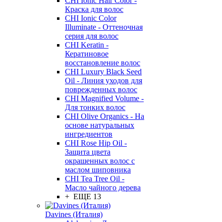
CHI Ionic Hair Color -
Краска для волос
CHI Ionic Color
Illuminate - Оттеночная
серия для волос
CHI Keratin -
Кератиновое
восстановление волос
CHI Luxury Black Seed
Oil - Линия уходов для
поврежденных волос
CHI Magnified Volume -
Для тонких волос
CHI Olive Organics - На
основе натуральных
ингредиентов
CHI Rose Hip Oil -
Защита цвета
окрашенных волос с
маслом шиповника
CHI Tea Tree Oil -
Масло чайного дерева
+ ЕЩЕ 13
Davines (Италия)