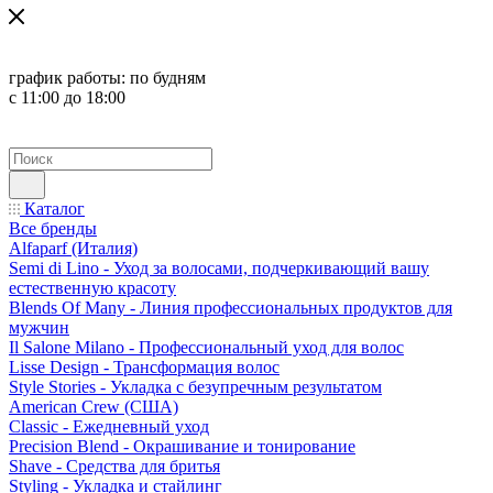
график работы:
по будням
с 11:00 до 18:00
Каталог
Все бренды
Alfaparf (Италия)
Semi di Lino - Уход за волосами, подчеркивающий вашу
естественную красоту
Blends Of Many - Линия профессиональных продуктов для
мужчин
Il Salone Milano - Профессиональный уход для волос
Lisse Design - Трансформация волос
Style Stories - Укладка с безупречным результатом
American Crew (США)
Classic - Ежедневный уход
Precision Blend - Окрашивание и тонирование
Shave - Средства для бритья
Styling - Укладка и стайлинг