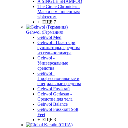
A SINGLE SHAMPOO
The Circle Chronicles -
Маски с мгновенным
эффектом
+ ЕЩЕ 7
Gehwol (Германия)
Gehwol Med
Gehwol - Пластыри,
супинаторы, средства
из гель-полимера
Gehwol -
Универсальные
средства
Gehwol -
Профессиональные и
специальные средства
Gehwol Fusskraft
Gehwol Gerlasan -
Средства для тела
Gehwol Balance
Gehwol Fusskraft Soft
Feet
+ ЕЩЕ 3