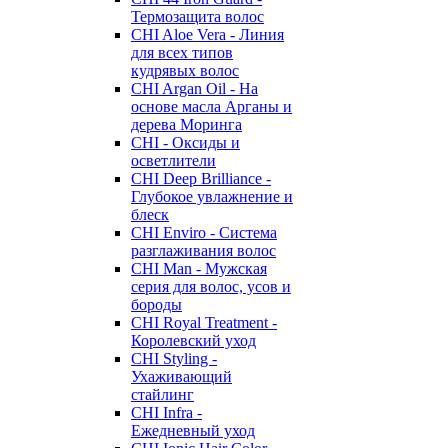
Термозащита волос
CHI Aloe Vera - Линия
для всех типов
кудрявых волос
CHI Argan Oil - На
основе масла Арганы и
дерева Моринга
CHI - Оксиды и
осветлители
CHI Deep Brilliance -
Глубокое увлажнение и
блеск
CHI Enviro - Система
разглаживания волос
CHI Man - Мужская
серия для волос, усов и
бороды
CHI Royal Treatment -
Королевский уход
CHI Styling -
Ухаживающий
стайлинг
CHI Infra -
Ежедневный уход