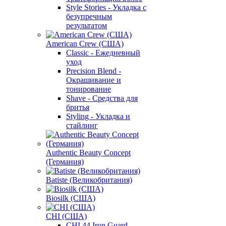
Style Stories - Укладка с
безупречным
результатом
American Crew (США)
Classic - Ежедневный
уход
Precision Blend -
Окрашивание и
тонирование
Shave - Средства для
бритья
Styling - Укладка и
стайлинг
Authentic Beauty Concept
(Германия)
Batiste (Великобритания)
Biosilk (США)
CHI (США)
CHI 44 Iron Guard -