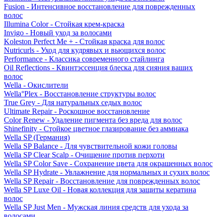
Fusion - Интенсивное восстановление для поврежденных
волос
Illumina Color - Стойкая крем-краска
Invigo - Новый уход за волосами
Koleston Perfect Me + - Стойкая краска для волос
Nutricurls - Уход для кудрявых и вьющихся волос
Performance - Классика современного стайлинга
Oil Reflections - Квинтэссенция блеска для сияния ваших
волос
Wella - Окислители
Wella°Plex - Восстановление структуры волос
True Grey - Для натуральных седых волос
Ultimate Repair - Роскошное восстановление
Color Renew - Удаление пигмента без вреда для волос
Shinefinity - Стойкое цветное глазирование без аммиака
Wella SP (Германия)
Wella SP Balance - Для чувствительной кожи головы
Wella SP Clear Scalp - Очищение против перхоти
Wella SP Color Save - Сохранение цвета для окрашенных волос
Wella SP Hydrate - Увлажнение для нормальных и сухих волос
Wella SP Repair - Восстановление для поврежденных волос
Wella SP Luxe Oil - Новая коллекция для защиты кератина
волос
Wella SP Just Men - Мужская линия средств для ухода за
волосами