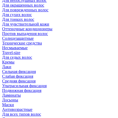
Для непослушных волос
Для окрашенных волос
Для поврежденных волос
Для сухих волос
Для тонких волос
Для чувствительной кожи
Оттеночные кондиционеры
Против выпадения волос
Солнцезащитные
Технические средства
Несмываемые
Travel-size
Для седых волос
Кремы
Лаки
Сильная фиксация
Слабая фиксация
Средняя фиксация
Ультрасильная фиксация
Подвижная фиксация
Ламинаты
Лосьоны
Маски
Антивозрастные
Для всех типов волос