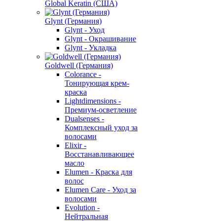
Global Keratin (США)
Glynt (Германия)
Glynt - Уход
Glynt - Окрашивание
Glynt - Укладка
Goldwell (Германия)
Colorance -
Тонирующая крем-
краска
Lightdimensions -
Премиум-осветление
Dualsenses -
Комплексный уход за
волосами
Elixir -
Восстанавливающее
масло
Elumen - Краска для
волос
Elumen Care - Уход за
волосами
Evolution -
Нейтральная