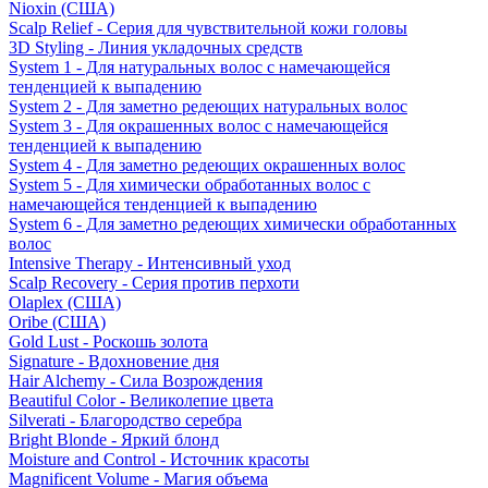
Nioxin (США)
Scalp Relief - Серия для чувствительной кожи головы
3D Styling - Линия укладочных средств
System 1 - Для натуральных волос с намечающейся
тенденцией к выпадению
System 2 - Для заметно редеющих натуральных волос
System 3 - Для окрашенных волос с намечающейся
тенденцией к выпадению
System 4 - Для заметно редеющих окрашенных волос
System 5 - Для химически обработанных волос с
намечающейся тенденцией к выпадению
System 6 - Для заметно редеющих химически обработанных
волос
Intensive Therapy - Интенсивный уход
Scalp Recovery - Серия против перхоти
Olaplex (США)
Oribe (США)
Gold Lust - Роскошь золота
Signature - Вдохновение дня
Hair Alchemy - Сила Возрождения
Beautiful Color - Великолепие цвета
Silverati - Благородство серебра
Bright Blonde - Яркий блонд
Moisture and Control - Источник красоты
Magnificent Volume - Магия объема