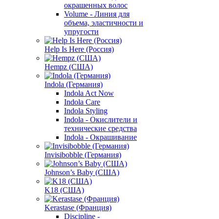
окрашенных волос
Volume - Линия для
объема, эластичности и
упругости
Help Is Here (Россия)
Hempz (США)
Indola (Германия)
Indola Act Now
Indola Care
Indola Styling
Indola - Окислители и
технические средства
Indola - Окрашивание
Invisibobble (Германия)
Johnson’s Baby (США)
K18 (США)
Kerastase (Франция)
Discipline -