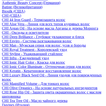
Authentic Beauty Concept (Германия)
Batiste (Великобритания)
Biosilk (США)
CHI (США)
CHI 44 Iron Guard - Термозащита волос
CHI Aloe Vera - Линия для всех типов кудрявых волос
CHI Argan Oil - На основе масла Арганы и дерева Моринга
CHI - Оксиды и осветлители
CHI Deep Brilliance - Глубокое увлажнение и блеск
CHI Enviro - Система разглаживания волос
CHI Man - Мужская серия для волос, усов и бороды
CHI Royal Treatment - Королевский уход
CHI Styling - Ухаживающий стайлинг
CHI Infra - Ежедневный уход
CHI Ionic Hair Color - Краска для волос
CHI Ionic Color Illuminate - Оттеночная серия для волос
CHI Keratin - Кератиновое восстановление волос
CHI Luxury Black Seed Oil - Линия уходов для поврежденных
волос
CHI Magnified Volume - Для тонких волос
CHI Olive Organics - На основе натуральных ингредиентов
CHI Rose Hip Oil - Защита цвета окрашенных волос с маслом
шиповника
CHI Tea Tree Oil - Масло чайного дерева
Davines (Италия)