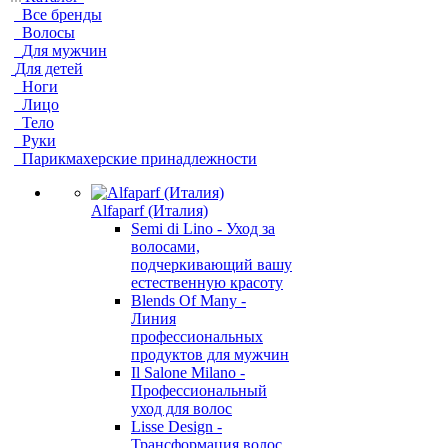
Все бренды
Волосы
Для мужчин
Для детей
Ноги
Лицо
Тело
Руки
Парикмахерские принадлежности
Alfaparf (Италия)
Semi di Lino - Уход за
волосами,
подчеркивающий вашу
естественную красоту
Blends Of Many -
Линия
профессиональных
продуктов для мужчин
Il Salone Milano -
Профессиональный
уход для волос
Lisse Design -
Трансформация волос