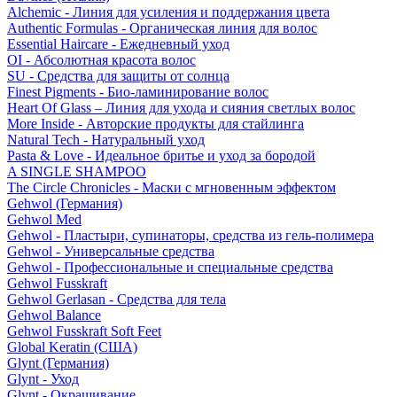
Alchemic - Линия для усиления и поддержания цвета
Authentic Formulas - Органическая линия для волос
Essential Haircare - Eжедневный уход
OI - Абсолютная красота волос
SU - Средства для защиты от солнца
Finest Pigments - Био-ламинирование волос
Heart Of Glass – Линия для ухода и сияния светлых волос
More Inside - Авторские продукты для стайлинга
Natural Tech - Натуральный уход
Pasta & Love - Идеальное бритье и уход за бородой
A SINGLE SHAMPOO
The Circle Chronicles - Маски с мгновенным эффектом
Gehwol (Германия)
Gehwol Med
Gehwol - Пластыри, супинаторы, средства из гель-полимера
Gehwol - Универсальные средства
Gehwol - Профессиональные и специальные средства
Gehwol Fusskraft
Gehwol Gerlasan - Средства для тела
Gehwol Balance
Gehwol Fusskraft Soft Feet
Global Keratin (США)
Glynt (Германия)
Glynt - Уход
Glynt - Окрашивание