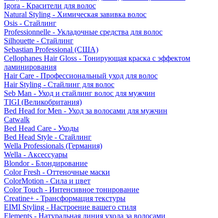
Igora - Красители для волос
Natural Styling - Химическая завивка волос
Osis - Стайлинг
Professionnelle - Укладочные средства для волос
Silhouette - Стайлинг
Sebastian Professional (США)
Cellophanes Hair Gloss - Тонирующая краска с эффектом
ламинирования
Hair Care - Профессиональный уход для волос
Hair Styling - Стайлинг для волос
Seb Man - Уход и стайлинг волос для мужчин
TIGI (Великобритания)
Bed Head for Men - Уход за волосами для мужчин
Catwalk
Bed Head Care - Уходы
Bed Head Style - Стайлинг
Wella Professionals (Германия)
Wella - Аксессуары
Blondor - Блондирование
Color Fresh - Оттеночные маски
ColorMotion - Сила и цвет
Color Touch - Интенсивное тонирование
Creatine+ - Трансформация текстуры
EIMI Styling - Настроение вашего стиля
Elements - Натуральная линия ухода за волосами