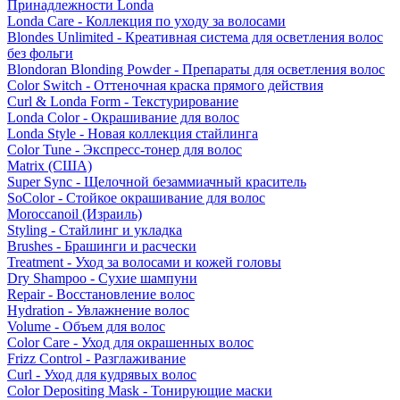
Принадлежности Londa
Londa Care - Коллекция по уходу за волосами
Blondes Unlimited - Креативная система для осветления волос
без фольги
Blondoran Blonding Powder - Препараты для осветления волос
Color Switch - Оттеночная краска прямого действия
Curl & Londa Form - Текстурирование
Londa Color - Окрашивание для волос
Londa Style - Новая коллекция стайлинга
Color Tune - Экспресс-тонер для волос
Matrix (США)
Super Sync - Щелочной безаммиачный краситель
SoColor - Стойкое окрашивание для волос
Moroccanoil (Израиль)
Styling - Стайлинг и укладка
Brushes - Брашинги и расчески
Treatment - Уход за волосами и кожей головы
Dry Shampoo - Сухие шампуни
Repair - Восстановление волос
Hydration - Увлажнение волос
Volume - Объем для волос
Color Care - Уход для окрашенных волос
Frizz Control - Разглаживание
Curl - Уход для кудрявых волос
Color Depositing Mask - Тонирующие маски