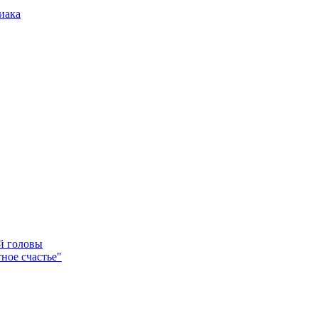
иака
ей головы
ное счастье"