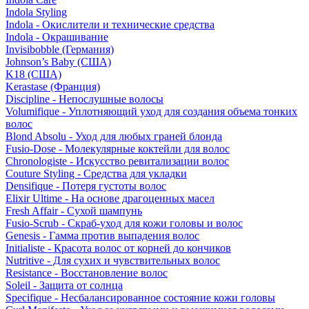
Indola Styling
Indola - Окислители и технические средства
Indola - Окрашивание
Invisibobble (Германия)
Johnson’s Baby (США)
K18 (США)
Kerastase (Франция)
Discipline - Непослушные волосы
Volumifique - Уплотняющий уход для создания объема тонких
волос
Blond Absolu - Уход для любых граней блонда
Fusio-Dose - Молекулярные коктейли для волос
Chronologiste - Искусство ревитализации волос
Couture Styling - Средства для укладки
Densifique - Потеря густоты волос
Elixir Ultime - На основе драгоценных масел
Fresh Affair - Сухой шампунь
Fusio-Scrub - Скраб-уход для кожи головы и волос
Genesis - Гамма против выпадения волос
Initialiste - Красота волос от корней до кончиков
Nutritive - Для сухих и чувствительных волос
Resistance - Восстановление волос
Soleil - Защита от солнца
Specifique - Несбалансированное состояние кожи головы