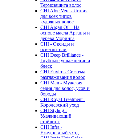
Термозащита волос
CHI Aloe Vera - Линия
для всех типов
кудрявых волос
CHI Argan Oil - На
основе масла Арганы и
дерева Моринга
CHI - Оксиды и
осветлители
CHI Deep Brilliance -
Глубокое увлажнение и
блеск
CHI Enviro - Система
разглаживания волос
CHI Man - Мужская
серия для волос, усов и
бороды
CHI Royal Treatment -
Королевский уход
CHI Styling -
Ухаживающий
стайлинг
CHI Infra -
Ежедневный уход