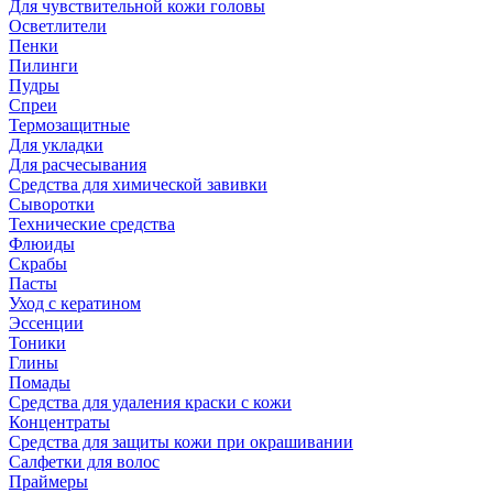
Для чувствительной кожи головы
Осветлители
Пенки
Пилинги
Пудры
Спреи
Термозащитные
Для укладки
Для расчесывания
Средства для химической завивки
Сыворотки
Технические средства
Флюиды
Скрабы
Пасты
Уход с кератином
Эссенции
Тоники
Глины
Помады
Средства для удаления краски с кожи
Концентраты
Средства для защиты кожи при окрашивании
Салфетки для волос
Праймеры