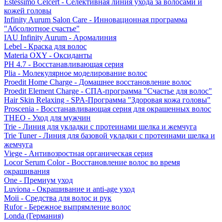
Estessimo Celcert - Селективная линия ухода за волосами и
кожей головы
Infinity Aurum Salon Care - Инновационная программа
"Абсолютное счастье"
IAU Infinity Aurum - Аромалиния
Lebel - Краска для волос
Materia OXY - Оксиданты
PH 4.7 - Восстанавливающая серия
Plia - Молекулярное моделирование волос
Proedit Home Charge - Домашнее восстановление волос
Proedit Element Charge - СПА-программа "Счастье для волос"
Hair Skin Relaxing - SPA-Программа "Здоровая кожа головы"
Proscenia - Восстанавливающая серия для окрашенных волос
THEO - Уход для мужчин
Trie - Линия для укладки с протеинами шелка и жемчуга
Trie Tuner - Линия для базовой укладки с протеинами шелка и
жемчуга
Viege - Антивозростная органическая серия
Locor Serum Color - Восстановление волос во время
окрашивания
One - Премиум уход
Luviona - Окрашивание и anti-age уход
Moii - Средства для волос и рук
Rufor - Бережное выпрямление волос
Londa (Германия)