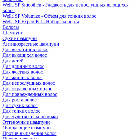
Wella SP Smoothen - Гладкость для непослушных вьющихся
волос
Wella SP Volumize - Объем для тонких волос
Wella SP Expert Kit - Набор эксперта
Волосы
Шампуни
Сухие шампуни
Антивозрастные шампуни
Для всех типов волос
Для вьющихся волос
Для детей
Для длинных волос
Для жестких волос
Для жирных волос
Для непослушных волос
Для окрашенных волос
Для поврежденных волос
Для роста волос
Для сухих волос
Для тонких волос
Для чувствительной кожи
Оттеночные шампуни
Очищающие шампуни
Против выпадения волос
Против перхоти