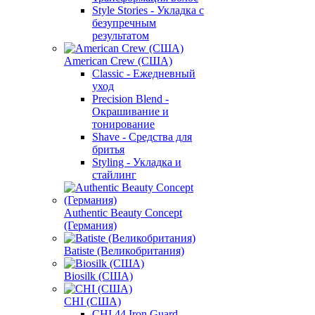
Style Stories - Укладка с
безупречным
результатом
American Crew (США)
Classic - Ежедневный
уход
Precision Blend -
Окрашивание и
тонирование
Shave - Средства для
бритья
Styling - Укладка и
стайлинг
Authentic Beauty Concept
(Германия)
Batiste (Великобритания)
Biosilk (США)
CHI (США)
CHI 44 Iron Guard -