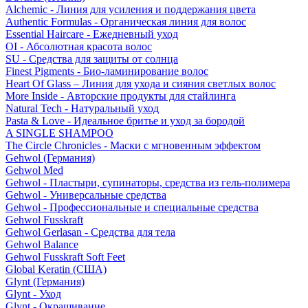
Alchemic - Линия для усиления и поддержания цвета
Authentic Formulas - Органическая линия для волос
Essential Haircare - Eжедневный уход
OI - Абсолютная красота волос
SU - Средства для защиты от солнца
Finest Pigments - Био-ламинирование волос
Heart Of Glass – Линия для ухода и сияния светлых волос
More Inside - Авторские продукты для стайлинга
Natural Tech - Натуральный уход
Pasta & Love - Идеальное бритье и уход за бородой
A SINGLE SHAMPOO
The Circle Chronicles - Маски с мгновенным эффектом
Gehwol (Германия)
Gehwol Med
Gehwol - Пластыри, супинаторы, средства из гель-полимера
Gehwol - Универсальные средства
Gehwol - Профессиональные и специальные средства
Gehwol Fusskraft
Gehwol Gerlasan - Средства для тела
Gehwol Balance
Gehwol Fusskraft Soft Feet
Global Keratin (США)
Glynt (Германия)
Glynt - Уход
Glynt - Окрашивание