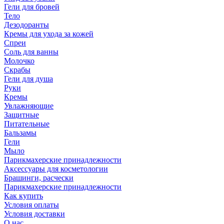
Гели для бровей
Тело
Дезодоранты
Кремы для ухода за кожей
Спреи
Соль для ванны
Молочко
Скрабы
Гели для душа
Руки
Кремы
Увлажняющие
Защитные
Питательные
Бальзамы
Гели
Мыло
Парикмахерские принадлежности
Аксессуары для косметологии
Брашинги, расчески
Парикмахерские принадлежности
Как купить
Условия оплаты
Условия доставки
О нас