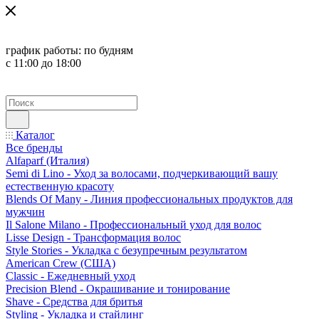
график работы:
по будням
с 11:00 до 18:00
Каталог
Все бренды
Alfaparf (Италия)
Semi di Lino - Уход за волосами, подчеркивающий вашу
естественную красоту
Blends Of Many - Линия профессиональных продуктов для
мужчин
Il Salone Milano - Профессиональный уход для волос
Lisse Design - Трансформация волос
Style Stories - Укладка с безупречным результатом
American Crew (США)
Classic - Ежедневный уход
Precision Blend - Окрашивание и тонирование
Shave - Средства для бритья
Styling - Укладка и стайлинг