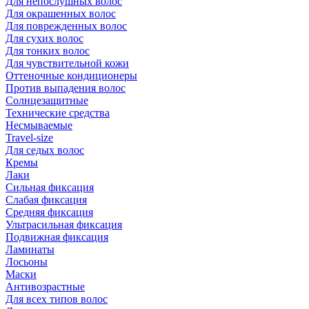
Для непослушных волос
Для окрашенных волос
Для поврежденных волос
Для сухих волос
Для тонких волос
Для чувствительной кожи
Оттеночные кондиционеры
Против выпадения волос
Солнцезащитные
Технические средства
Несмываемые
Travel-size
Для седых волос
Кремы
Лаки
Сильная фиксация
Слабая фиксация
Средняя фиксация
Ультрасильная фиксация
Подвижная фиксация
Ламинаты
Лосьоны
Маски
Антивозрастные
Для всех типов волос