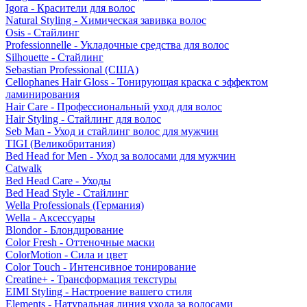
Igora - Красители для волос
Natural Styling - Химическая завивка волос
Osis - Стайлинг
Professionnelle - Укладочные средства для волос
Silhouette - Стайлинг
Sebastian Professional (США)
Cellophanes Hair Gloss - Тонирующая краска с эффектом
ламинирования
Hair Care - Профессиональный уход для волос
Hair Styling - Стайлинг для волос
Seb Man - Уход и стайлинг волос для мужчин
TIGI (Великобритания)
Bed Head for Men - Уход за волосами для мужчин
Catwalk
Bed Head Care - Уходы
Bed Head Style - Стайлинг
Wella Professionals (Германия)
Wella - Аксессуары
Blondor - Блондирование
Color Fresh - Оттеночные маски
ColorMotion - Сила и цвет
Color Touch - Интенсивное тонирование
Creatine+ - Трансформация текстуры
EIMI Styling - Настроение вашего стиля
Elements - Натуральная линия ухода за волосами