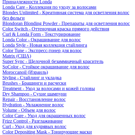
Принадлежности Londa
Londa Care - Коллекция по уходу за волосами
Blondes Unlimited - Креативная система для осветления волос
без фольги
Blondoran Blonding Powder - Препараты для осветления волос
Color Switch - Оттеночная краска прямого действия
Curl & Londa Form - Текстурирование
Londa Color - Окрашивание для волос
Londa Style - Новая коллекция стайлинга
Color Tune - Экспресс-тонер для волос
Matrix (США)
Super Sync - Щелочной безаммиачный краситель
SoColor - Стойкое окрашивание для волос
Moroccanoil (Израиль)
Styling - Стайлинг и укладка
Brushes - Брашинги и расчески
Treatment - Уход за волосами и кожей головы
Dry Shampoo - Сухие шампуни
Repair - Восстановление волос
Hydration - Увлажнение волос
Volume - Объем для волос
Color Care - Уход для окрашенных волос
Frizz Control - Разглаживание
Curl - Уход для кудрявых волос
Color Depositing Mask - Тонирующие маски