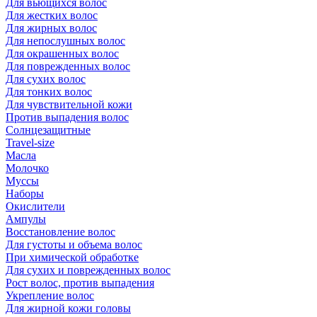
Для вьющихся волос
Для жестких волос
Для жирных волос
Для непослушных волос
Для окрашенных волос
Для поврежденных волос
Для сухих волос
Для тонких волос
Для чувствительной кожи
Против выпадения волос
Солнцезащитные
Travel-size
Масла
Молочко
Муссы
Наборы
Окислители
Ампулы
Восстановление волос
Для густоты и объема волос
При химической обработке
Для сухих и поврежденных волос
Рост волос, против выпадения
Укрепление волос
Для жирной кожи головы