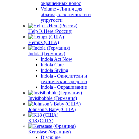
окрашенных волос
Volume - Линия для
объема, эластичности и
упругости
Help Is Here (Россия)
Hempz (США)
Indola (Германия)
Indola Act Now
Indola Care
Indola Styling
Indola - Окислители и
технические средства
Indola - Окрашивание
Invisibobble (Германия)
Johnson’s Baby (США)
K18 (США)
Kerastase (Франция)
Discipline -