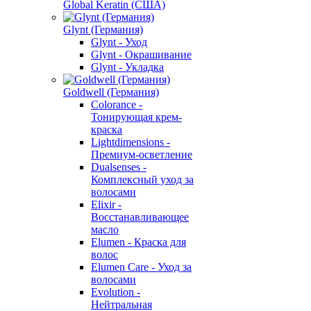
Global Keratin (США)
Glynt (Германия)
Glynt - Уход
Glynt - Окрашивание
Glynt - Укладка
Goldwell (Германия)
Colorance -
Тонирующая крем-
краска
Lightdimensions -
Премиум-осветление
Dualsenses -
Комплексный уход за
волосами
Elixir -
Восстанавливающее
масло
Elumen - Краска для
волос
Elumen Care - Уход за
волосами
Evolution -
Нейтральная