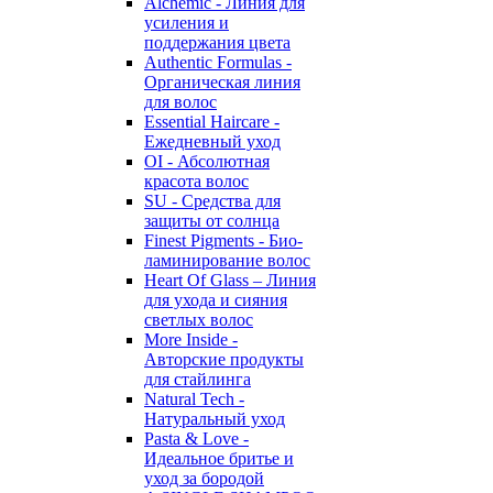
Alchemic - Линия для
усиления и
поддержания цвета
Authentic Formulas -
Органическая линия
для волос
Essential Haircare -
Eжедневный уход
OI - Абсолютная
красота волос
SU - Средства для
защиты от солнца
Finest Pigments - Био-
ламинирование волос
Heart Of Glass – Линия
для ухода и сияния
светлых волос
More Inside -
Авторские продукты
для стайлинга
Natural Tech -
Натуральный уход
Pasta & Love -
Идеальное бритье и
уход за бородой