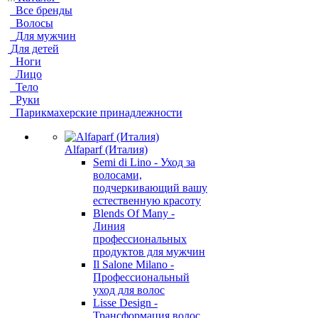
Все бренды
Волосы
Для мужчин
Для детей
Ноги
Лицо
Тело
Руки
Парикмахерские принадлежности
Alfaparf (Италия)
Semi di Lino - Уход за
волосами,
подчеркивающий вашу
естественную красоту
Blends Of Many -
Линия
профессиональных
продуктов для мужчин
Il Salone Milano -
Профессиональный
уход для волос
Lisse Design -
Трансформация волос