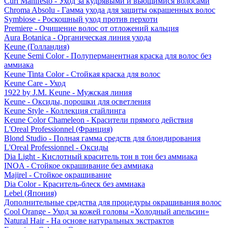
Curl Manifesto - Уход за кудрявыми и вьющимися волосами
Chroma Absolu - Гамма ухода для защиты окрашенных волос
Symbiose - Роскошный уход против перхоти
Premiere - Очищение волос от отложений кальция
Aura Botanica - Органическая линия ухода
Keune (Голландия)
Keune Semi Color - Полуперманентная краска для волос без
аммиака
Keune Tinta Color - Стойкая краска для волос
Keune Care - Уход
1922 by J.M. Keune - Мужская линия
Keune - Оксиды, порошки для осветления
Keune Style - Коллекция стайлинга
Keune Color Chameleon - Красители прямого действия
L'Oreal Professionnel (Франция)
Blond Studio - Полная гамма средств для блондирования
L'Oreal Professionnel - Оксиды
Dia Light - Кислотный краситель тон в тон без аммиака
INOA - Стойкое окрашивание без аммиака
Majirel - Стойкое окрашивание
Dia Color - Краситель-блеск без аммиака
Lebel (Япония)
Дополнительные средства для процедуры окрашивания волос
Cool Orange - Уход за кожей головы «Холодный апельсин»
Natural Hair - На основе натуральных экстрактов