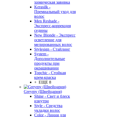
химическая завивка
Kerasilk -
Премиальный уход для
волос
Men Reshade -
Экспресс-коррекция
седины
New Blonde - Экспресс
осветление для
мелированных волос
Stylesign - Стайлинг
System -
Дополнительные
продукты при
окрашивании
Topchic - Стойкая
крем-краска
+ ЕЩЕ 8
Greymy (Швейцария)
Shine - Свет и блеск
изнутри
Style - Средства
укладки волос
Color - Линия для