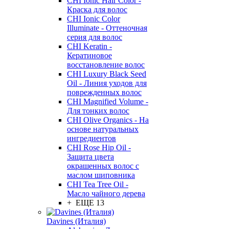
CHI Ionic Hair Color -
Краска для волос
CHI Ionic Color
Illuminate - Оттеночная
серия для волос
CHI Keratin -
Кератиновое
восстановление волос
CHI Luxury Black Seed
Oil - Линия уходов для
поврежденных волос
CHI Magnified Volume -
Для тонких волос
CHI Olive Organics - На
основе натуральных
ингредиентов
CHI Rose Hip Oil -
Защита цвета
окрашенных волос с
маслом шиповника
CHI Tea Tree Oil -
Масло чайного дерева
+ ЕЩЕ 13
Davines (Италия)