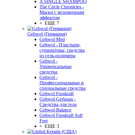
A SINGLE SHAMPOO
The Circle Chronicles -
Маски с мгновенным
эффектом
+ ЕЩЕ 7
Gehwol (Германия)
Gehwol Med
Gehwol - Пластыри,
супинаторы, средства
из гель-полимера
Gehwol -
Универсальные
средства
Gehwol -
Профессиональные и
специальные средства
Gehwol Fusskraft
Gehwol Gerlasan -
Средства для тела
Gehwol Balance
Gehwol Fusskraft Soft
Feet
+ ЕЩЕ 3