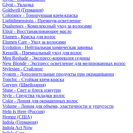
Glynt - Укладка
Goldwell (Германия)
Colorance - Тонирующая крем-краска
Lightdimensions - Премиум-осветление
Dualsenses - Комплексный уход за волосами
Elixir - Восстанавливающее масло
Elumen - Краска для волос
Elumen Care - Уход за волосами
Evolution - Нейтральная химическая завивка
Kerasilk - Премиальный уход для волос
Men Reshade - Экспресс-коррекция седины
New Blonde - Экспресс осветление для мелированных волос
Stylesign - Стайлинг
System - Дополнительные продукты при окрашивании
Topchic - Стойкая крем-краска
Greymy (Швейцария)
Shine - Свет и блеск изнутри
Style - Средства укладки волос
Color - Линия для окрашенных волос
Volume - Линия для объема, эластичности и упругости
Help Is Here (Россия)
Hempz (США)
Indola (Германия)
Indola Act Now
Indola Care