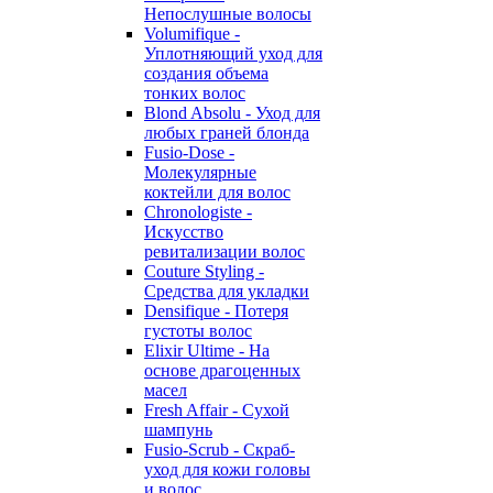
Непослушные волосы
Volumifique -
Уплотняющий уход для
создания объема
тонких волос
Blond Absolu - Уход для
любых граней блонда
Fusio-Dose -
Молекулярные
коктейли для волос
Chronologiste -
Искусство
ревитализации волос
Couture Styling -
Средства для укладки
Densifique - Потеря
густоты волос
Elixir Ultime - На
основе драгоценных
масел
Fresh Affair - Сухой
шампунь
Fusio-Scrub - Скраб-
уход для кожи головы
и волос