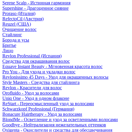
Serene Scalp - Истинная гармония
Supershine - Драгоценное сияние
Proraso (Италия)
RefectoCil (Австрия)
Reuzel (США)
Очищение волос
Стайлинг
Борода и усы
Бритье
Лицо
Revlon Professional (Испания)
Средства для окрашивания волос
Equave Instant Beauty - Мгновенная красота волос
Pro You - Для ухода и укладки волос
Revlonissimo 45 Days - Уход для окрашенных волосы
Style Masters - Средства для стайлинга
Revlon - Красители для волос
Orofluido - Уход за волосами
Uniq One - Уход в одном флаконе
ReStart - Переосмысленный уход за волосами
Schwarzkopf Professional (Германия)
Bonacure Hairtherapy - Уход за волосами
BlondMe - Осветление и уход за осветленными волосами
Goodbye - Нейтрализация нежелательных оттенков
Oxigenta - Окислители и средства для обесцвечивания