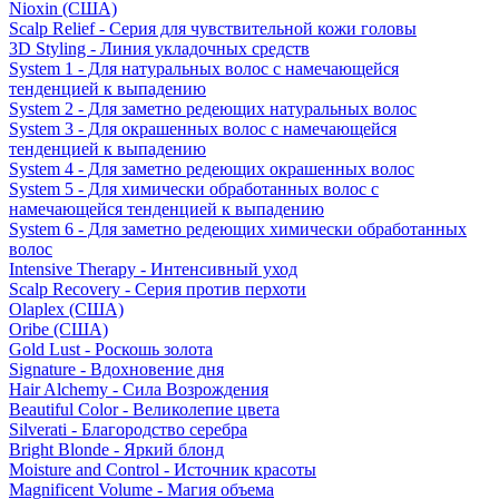
Nioxin (США)
Scalp Relief - Серия для чувствительной кожи головы
3D Styling - Линия укладочных средств
System 1 - Для натуральных волос с намечающейся
тенденцией к выпадению
System 2 - Для заметно редеющих натуральных волос
System 3 - Для окрашенных волос с намечающейся
тенденцией к выпадению
System 4 - Для заметно редеющих окрашенных волос
System 5 - Для химически обработанных волос с
намечающейся тенденцией к выпадению
System 6 - Для заметно редеющих химически обработанных
волос
Intensive Therapy - Интенсивный уход
Scalp Recovery - Серия против перхоти
Olaplex (США)
Oribe (США)
Gold Lust - Роскошь золота
Signature - Вдохновение дня
Hair Alchemy - Сила Возрождения
Beautiful Color - Великолепие цвета
Silverati - Благородство серебра
Bright Blonde - Яркий блонд
Moisture and Control - Источник красоты
Magnificent Volume - Магия объема