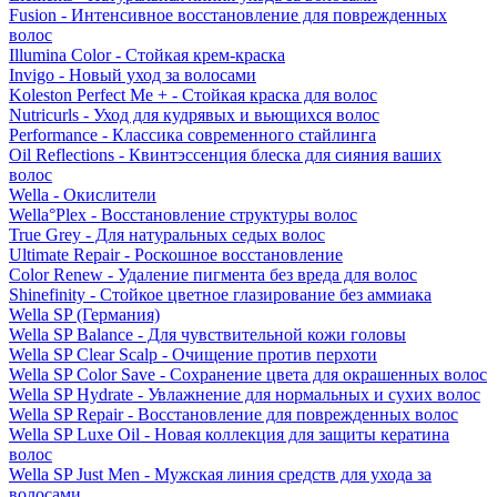
Fusion - Интенсивное восстановление для поврежденных
волос
Illumina Color - Стойкая крем-краска
Invigo - Новый уход за волосами
Koleston Perfect Me + - Стойкая краска для волос
Nutricurls - Уход для кудрявых и вьющихся волос
Performance - Классика современного стайлинга
Oil Reflections - Квинтэссенция блеска для сияния ваших
волос
Wella - Окислители
Wella°Plex - Восстановление структуры волос
True Grey - Для натуральных седых волос
Ultimate Repair - Роскошное восстановление
Color Renew - Удаление пигмента без вреда для волос
Shinefinity - Стойкое цветное глазирование без аммиака
Wella SP (Германия)
Wella SP Balance - Для чувствительной кожи головы
Wella SP Clear Scalp - Очищение против перхоти
Wella SP Color Save - Сохранение цвета для окрашенных волос
Wella SP Hydrate - Увлажнение для нормальных и сухих волос
Wella SP Repair - Восстановление для поврежденных волос
Wella SP Luxe Oil - Новая коллекция для защиты кератина
волос
Wella SP Just Men - Мужская линия средств для ухода за
волосами