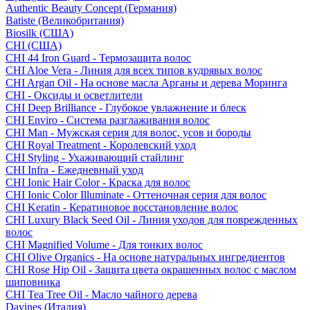
Authentic Beauty Concept (Германия)
Batiste (Великобритания)
Biosilk (США)
CHI (США)
CHI 44 Iron Guard - Термозащита волос
CHI Aloe Vera - Линия для всех типов кудрявых волос
CHI Argan Oil - На основе масла Арганы и дерева Моринга
CHI - Оксиды и осветлители
CHI Deep Brilliance - Глубокое увлажнение и блеск
CHI Enviro - Система разглаживания волос
CHI Man - Мужская серия для волос, усов и бороды
CHI Royal Treatment - Королевский уход
CHI Styling - Ухаживающий стайлинг
CHI Infra - Ежедневный уход
CHI Ionic Hair Color - Краска для волос
CHI Ionic Color Illuminate - Оттеночная серия для волос
CHI Keratin - Кератиновое восстановление волос
CHI Luxury Black Seed Oil - Линия уходов для поврежденных
волос
CHI Magnified Volume - Для тонких волос
CHI Olive Organics - На основе натуральных ингредиентов
CHI Rose Hip Oil - Защита цвета окрашенных волос с маслом
шиповника
CHI Tea Tree Oil - Масло чайного дерева
Davines (Италия)