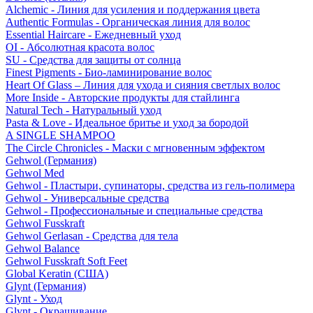
Alchemic - Линия для усиления и поддержания цвета
Authentic Formulas - Органическая линия для волос
Essential Haircare - Eжедневный уход
OI - Абсолютная красота волос
SU - Средства для защиты от солнца
Finest Pigments - Био-ламинирование волос
Heart Of Glass – Линия для ухода и сияния светлых волос
More Inside - Авторские продукты для стайлинга
Natural Tech - Натуральный уход
Pasta & Love - Идеальное бритье и уход за бородой
A SINGLE SHAMPOO
The Circle Chronicles - Маски с мгновенным эффектом
Gehwol (Германия)
Gehwol Med
Gehwol - Пластыри, супинаторы, средства из гель-полимера
Gehwol - Универсальные средства
Gehwol - Профессиональные и специальные средства
Gehwol Fusskraft
Gehwol Gerlasan - Средства для тела
Gehwol Balance
Gehwol Fusskraft Soft Feet
Global Keratin (США)
Glynt (Германия)
Glynt - Уход
Glynt - Окрашивание