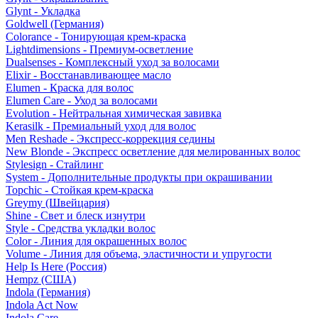
Glynt - Укладка
Goldwell (Германия)
Colorance - Тонирующая крем-краска
Lightdimensions - Премиум-осветление
Dualsenses - Комплексный уход за волосами
Elixir - Восстанавливающее масло
Elumen - Краска для волос
Elumen Care - Уход за волосами
Evolution - Нейтральная химическая завивка
Kerasilk - Премиальный уход для волос
Men Reshade - Экспресс-коррекция седины
New Blonde - Экспресс осветление для мелированных волос
Stylesign - Стайлинг
System - Дополнительные продукты при окрашивании
Topchic - Стойкая крем-краска
Greymy (Швейцария)
Shine - Свет и блеск изнутри
Style - Средства укладки волос
Color - Линия для окрашенных волос
Volume - Линия для объема, эластичности и упругости
Help Is Here (Россия)
Hempz (США)
Indola (Германия)
Indola Act Now
Indola Care