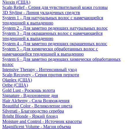
Nioxin (США)
Scalp Relief - Серия для чувствительной кожи головы
3D Styling - Линия укладочных средств
System 1 - Для натуральных волос с намечающейся
тенденцией к выпадению
System 2 - Для заметно редеющих натуральных волос
System 3 - Для окрашенных волос с намечающейся
тенденцией к выпадению
System 4 - Для заметно редеющих окрашенных волос
System 5 - Для химически обработанных волос с
намечающейся тенденцией к выпадению
System 6 - Для заметно редеющих химически обработанных
волос
Intensive Therapy - Интенсивный уход
Scalp Recovery - Серия против перхоти
Olaplex (США)
Oribe (США)
Gold Lust - Роскошь золота
Signature - Вдохновение дня
Hair Alchemy - Сила Возрождения
Beautiful Color - Великолепие цвета
Silverati - Благородство серебра
Bright Blonde - Яркий блонд
Moisture and Control - Источник красоты
Magnificent Volume - Магия объема