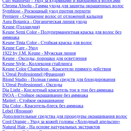
Curl Manifesto - Уход за кудрявыми и вьющимися волосами
Chroma Absolu - Гамма ухода для защиты окрашенных волос
Symbiose - Роскошный уход против перхоти
Premiere - Очищение волос от отложений кальция
Aura Botanica - Органическая линия ухода
Keune (Голландия)
Keune Semi Color - Полуперманентная краска для волос без
аммиака
Keune Tinta Color - Стойкая краска для волос
Keune Care - Уход
1922 by J.M. Keune - Мужская линия
Keune - Оксиды, порошки для осветления
Keune Style - Коллекция стайлинга
Keune Color Chameleon - Красители прямого действия
L'Oreal Professionnel (Франция)
Blond Studio - Полная гамма средств для блондирования
L'Oreal Professionnel - Оксиды
Dia Light - Кислотный краситель тон в тон без аммиака
INOA - Стойкое окрашивание без аммиака
Majirel - Стойкое окрашивание
Dia Color - Краситель-блеск без аммиака
Lebel (Япония)
Дополнительные средства для процедуры окрашивания волос
Cool Orange - Уход за кожей головы «Холодный апельсин»
Natural Hair - На основе натуральных экстрактов