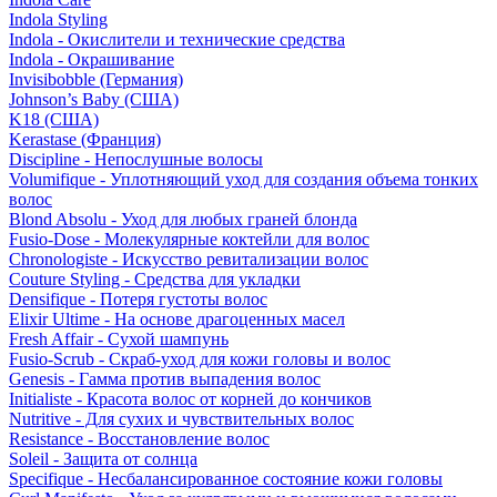
Indola Styling
Indola - Окислители и технические средства
Indola - Окрашивание
Invisibobble (Германия)
Johnson’s Baby (США)
K18 (США)
Kerastase (Франция)
Discipline - Непослушные волосы
Volumifique - Уплотняющий уход для создания объема тонких
волос
Blond Absolu - Уход для любых граней блонда
Fusio-Dose - Молекулярные коктейли для волос
Chronologiste - Искусство ревитализации волос
Couture Styling - Средства для укладки
Densifique - Потеря густоты волос
Elixir Ultime - На основе драгоценных масел
Fresh Affair - Сухой шампунь
Fusio-Scrub - Скраб-уход для кожи головы и волос
Genesis - Гамма против выпадения волос
Initialiste - Красота волос от корней до кончиков
Nutritive - Для сухих и чувствительных волос
Resistance - Восстановление волос
Soleil - Защита от солнца
Specifique - Несбалансированное состояние кожи головы