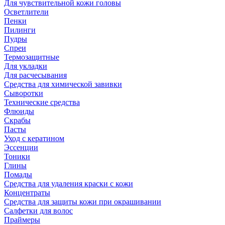
Для чувствительной кожи головы
Осветлители
Пенки
Пилинги
Пудры
Спреи
Термозащитные
Для укладки
Для расчесывания
Средства для химической завивки
Сыворотки
Технические средства
Флюиды
Скрабы
Пасты
Уход с кератином
Эссенции
Тоники
Глины
Помады
Средства для удаления краски с кожи
Концентраты
Средства для защиты кожи при окрашивании
Салфетки для волос
Праймеры