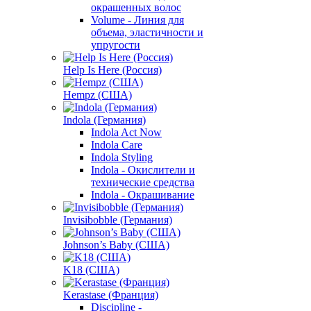
окрашенных волос
Volume - Линия для
объема, эластичности и
упругости
Help Is Here (Россия)
Hempz (США)
Indola (Германия)
Indola Act Now
Indola Care
Indola Styling
Indola - Окислители и
технические средства
Indola - Окрашивание
Invisibobble (Германия)
Johnson’s Baby (США)
K18 (США)
Kerastase (Франция)
Discipline -