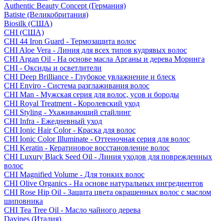
Authentic Beauty Concept (Германия)
Batiste (Великобритания)
Biosilk (США)
CHI (США)
CHI 44 Iron Guard - Термозащита волос
CHI Aloe Vera - Линия для всех типов кудрявых волос
CHI Argan Oil - На основе масла Арганы и дерева Моринга
CHI - Оксиды и осветлители
CHI Deep Brilliance - Глубокое увлажнение и блеск
CHI Enviro - Система разглаживания волос
CHI Man - Мужская серия для волос, усов и бороды
CHI Royal Treatment - Королевский уход
CHI Styling - Ухаживающий стайлинг
CHI Infra - Ежедневный уход
CHI Ionic Hair Color - Краска для волос
CHI Ionic Color Illuminate - Оттеночная серия для волос
CHI Keratin - Кератиновое восстановление волос
CHI Luxury Black Seed Oil - Линия уходов для поврежденных
волос
CHI Magnified Volume - Для тонких волос
CHI Olive Organics - На основе натуральных ингредиентов
CHI Rose Hip Oil - Защита цвета окрашенных волос с маслом
шиповника
CHI Tea Tree Oil - Масло чайного дерева
Davines (Италия)