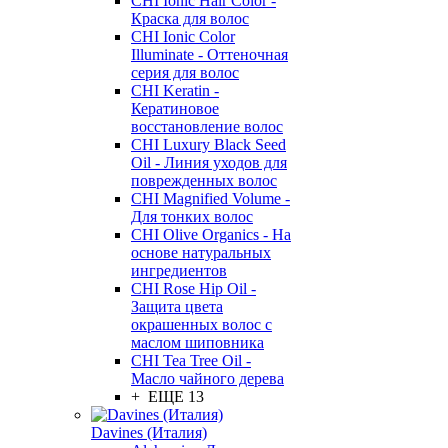
CHI Ionic Hair Color -
Краска для волос
CHI Ionic Color
Illuminate - Оттеночная
серия для волос
CHI Keratin -
Кератиновое
восстановление волос
CHI Luxury Black Seed
Oil - Линия уходов для
поврежденных волос
CHI Magnified Volume -
Для тонких волос
CHI Olive Organics - На
основе натуральных
ингредиентов
CHI Rose Hip Oil -
Защита цвета
окрашенных волос с
маслом шиповника
CHI Tea Tree Oil -
Масло чайного дерева
+ ЕЩЕ 13
Davines (Италия)