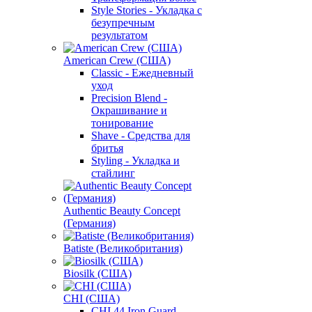
Style Stories - Укладка с
безупречным
результатом
American Crew (США)
Classic - Ежедневный
уход
Precision Blend -
Окрашивание и
тонирование
Shave - Средства для
бритья
Styling - Укладка и
стайлинг
Authentic Beauty Concept
(Германия)
Batiste (Великобритания)
Biosilk (США)
CHI (США)
CHI 44 Iron Guard -