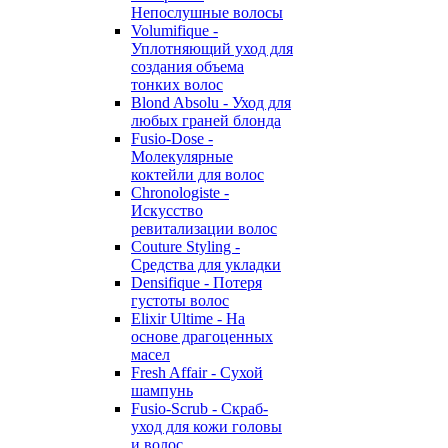
Непослушные волосы
Volumifique -
Уплотняющий уход для
создания объема
тонких волос
Blond Absolu - Уход для
любых граней блонда
Fusio-Dose -
Молекулярные
коктейли для волос
Chronologiste -
Искусство
ревитализации волос
Couture Styling -
Средства для укладки
Densifique - Потеря
густоты волос
Elixir Ultime - На
основе драгоценных
масел
Fresh Affair - Сухой
шампунь
Fusio-Scrub - Скраб-
уход для кожи головы
и волос