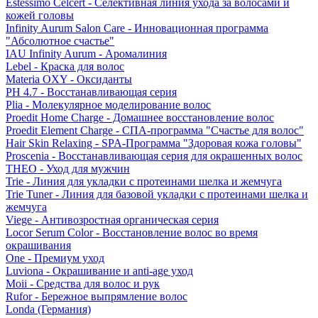
Estessimo Celcert - Селективная линия ухода за волосами и
кожей головы
Infinity Aurum Salon Care - Инновационная программа
"Абсолютное счастье"
IAU Infinity Aurum - Аромалиния
Lebel - Краска для волос
Materia OXY - Оксиданты
PH 4.7 - Восстанавливающая серия
Plia - Молекулярное моделирование волос
Proedit Home Charge - Домашнее восстановление волос
Proedit Element Charge - СПА-программа "Счастье для волос"
Hair Skin Relaxing - SPA-Программа "Здоровая кожа головы"
Proscenia - Восстанавливающая серия для окрашенных волос
THEO - Уход для мужчин
Trie - Линия для укладки с протеинами шелка и жемчуга
Trie Tuner - Линия для базовой укладки с протеинами шелка и
жемчуга
Viege - Антивозростная органическая серия
Locor Serum Color - Восстановление волос во время
окрашивания
One - Премиум уход
Luviona - Окрашивание и anti-age уход
Moii - Средства для волос и рук
Rufor - Бережное выпрямление волос
Londa (Германия)