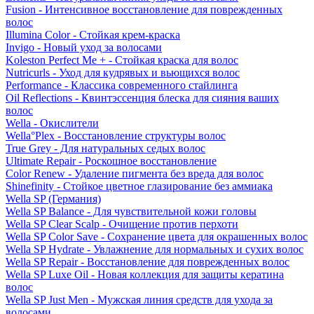
Fusion - Интенсивное восстановление для поврежденных
волос
Illumina Color - Стойкая крем-краска
Invigo - Новый уход за волосами
Koleston Perfect Me + - Стойкая краска для волос
Nutricurls - Уход для кудрявых и вьющихся волос
Performance - Классика современного стайлинга
Oil Reflections - Квинтэссенция блеска для сияния ваших
волос
Wella - Окислители
Wella°Plex - Восстановление структуры волос
True Grey - Для натуральных седых волос
Ultimate Repair - Роскошное восстановление
Color Renew - Удаление пигмента без вреда для волос
Shinefinity - Стойкое цветное глазирование без аммиака
Wella SP (Германия)
Wella SP Balance - Для чувствительной кожи головы
Wella SP Clear Scalp - Очищение против перхоти
Wella SP Color Save - Сохранение цвета для окрашенных волос
Wella SP Hydrate - Увлажнение для нормальных и сухих волос
Wella SP Repair - Восстановление для поврежденных волос
Wella SP Luxe Oil - Новая коллекция для защиты кератина
волос
Wella SP Just Men - Мужская линия средств для ухода за
волосами