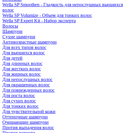
Wella SP Smoothen - Гладкость для непослушных вьющихся
волос
Wella SP Volumize - Объем для тонких волос
Wella SP Expert Kit - Набор эксперта
Волосы
Шампуни
Сухие шампуни
Антивозрастные шампуни
Для всех типов волос
Для вьющихся волос
Для детей
Для длинных волос
Для жестких волос
Для жирных волос
Для непослушных волос
Для окрашенных волос
Для поврежденных волос
Для роста волос
Для сухих волос
Для тонких волос
Для чувствительной кожи
Оттеночные шампуни
Очищающие шампуни
Против выпадения волос
Против перхоти