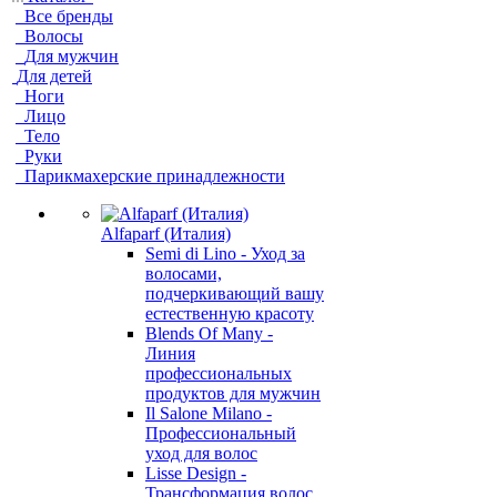
Все бренды
Волосы
Для мужчин
Для детей
Ноги
Лицо
Тело
Руки
Парикмахерские принадлежности
Alfaparf (Италия)
Semi di Lino - Уход за
волосами,
подчеркивающий вашу
естественную красоту
Blends Of Many -
Линия
профессиональных
продуктов для мужчин
Il Salone Milano -
Профессиональный
уход для волос
Lisse Design -
Трансформация волос