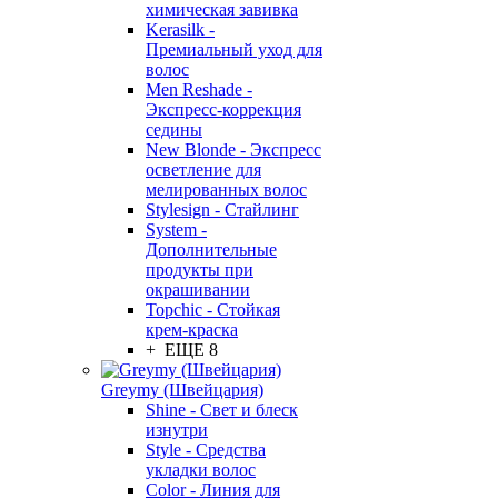
химическая завивка
Kerasilk -
Премиальный уход для
волос
Men Reshade -
Экспресс-коррекция
седины
New Blonde - Экспресс
осветление для
мелированных волос
Stylesign - Стайлинг
System -
Дополнительные
продукты при
окрашивании
Topchic - Стойкая
крем-краска
+ ЕЩЕ 8
Greymy (Швейцария)
Shine - Свет и блеск
изнутри
Style - Средства
укладки волос
Color - Линия для