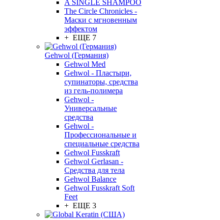
A SINGLE SHAMPOO
The Circle Chronicles -
Маски с мгновенным
эффектом
+ ЕЩЕ 7
Gehwol (Германия)
Gehwol Med
Gehwol - Пластыри,
супинаторы, средства
из гель-полимера
Gehwol -
Универсальные
средства
Gehwol -
Профессиональные и
специальные средства
Gehwol Fusskraft
Gehwol Gerlasan -
Средства для тела
Gehwol Balance
Gehwol Fusskraft Soft
Feet
+ ЕЩЕ 3