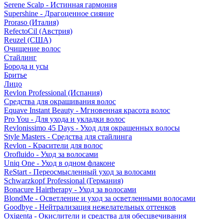
Serene Scalp - Истинная гармония
Supershine - Драгоценное сияние
Proraso (Италия)
RefectoCil (Австрия)
Reuzel (США)
Очищение волос
Стайлинг
Борода и усы
Бритье
Лицо
Revlon Professional (Испания)
Средства для окрашивания волос
Equave Instant Beauty - Мгновенная красота волос
Pro You - Для ухода и укладки волос
Revlonissimo 45 Days - Уход для окрашенных волосы
Style Masters - Средства для стайлинга
Revlon - Красители для волос
Orofluido - Уход за волосами
Uniq One - Уход в одном флаконе
ReStart - Переосмысленный уход за волосами
Schwarzkopf Professional (Германия)
Bonacure Hairtherapy - Уход за волосами
BlondMe - Осветление и уход за осветленными волосами
Goodbye - Нейтрализация нежелательных оттенков
Oxigenta - Окислители и средства для обесцвечивания