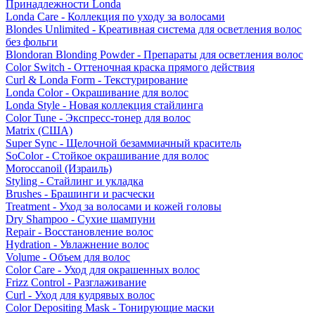
Принадлежности Londa
Londa Care - Коллекция по уходу за волосами
Blondes Unlimited - Креативная система для осветления волос
без фольги
Blondoran Blonding Powder - Препараты для осветления волос
Color Switch - Оттеночная краска прямого действия
Curl & Londa Form - Текстурирование
Londa Color - Окрашивание для волос
Londa Style - Новая коллекция стайлинга
Color Tune - Экспресс-тонер для волос
Matrix (США)
Super Sync - Щелочной безаммиачный краситель
SoColor - Стойкое окрашивание для волос
Moroccanoil (Израиль)
Styling - Стайлинг и укладка
Brushes - Брашинги и расчески
Treatment - Уход за волосами и кожей головы
Dry Shampoo - Сухие шампуни
Repair - Восстановление волос
Hydration - Увлажнение волос
Volume - Объем для волос
Color Care - Уход для окрашенных волос
Frizz Control - Разглаживание
Curl - Уход для кудрявых волос
Color Depositing Mask - Тонирующие маски