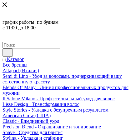
график работы:
по будням
с 11:00 до 18:00
Каталог
Все бренды
Alfaparf (Италия)
Semi di Lino - Уход за волосами, подчеркивающий вашу
естественную красоту
Blends Of Many - Линия профессиональных продуктов для
мужчин
Il Salone Milano - Профессиональный уход для волос
Lisse Design - Трансформация волос
Style Stories - Укладка с безупречным результатом
American Crew (США)
Classic - Ежедневный уход
Precision Blend - Окрашивание и тонирование
Shave - Средства для бритья
Styling - Укладка и стайлинг