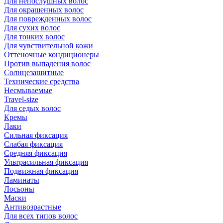
Для непослушных волос
Для окрашенных волос
Для поврежденных волос
Для сухих волос
Для тонких волос
Для чувствительной кожи
Оттеночные кондиционеры
Против выпадения волос
Солнцезащитные
Технические средства
Несмываемые
Travel-size
Для седых волос
Кремы
Лаки
Сильная фиксация
Слабая фиксация
Средняя фиксация
Ультрасильная фиксация
Подвижная фиксация
Ламинаты
Лосьоны
Маски
Антивозрастные
Для всех типов волос