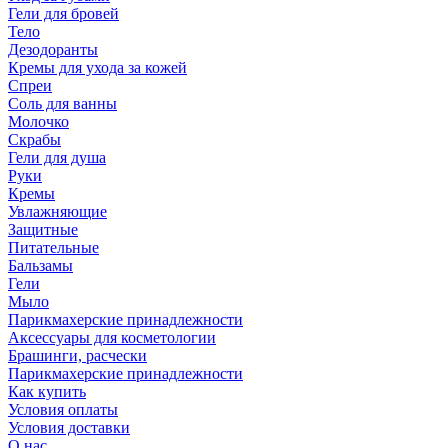
Гели для бровей
Тело
Дезодоранты
Кремы для ухода за кожей
Спреи
Соль для ванны
Молочко
Скрабы
Гели для душа
Руки
Кремы
Увлажняющие
Защитные
Питательные
Бальзамы
Гели
Мыло
Парикмахерские принадлежности
Аксессуары для косметологии
Брашинги, расчески
Парикмахерские принадлежности
Как купить
Условия оплаты
Условия доставки
О нас