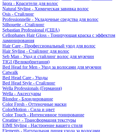
Igora - Красители для волос
Natural Styling - Химическая завивка волос
Osis - Стайлинг
Professionnelle - Укладочные средства для волос
Silhouette - Стайлинг
Sebastian Professional (США)
Cellophanes Hair Gloss - Тонирующая краска с эффектом
ламинирования
Hair Care - Профессиональный уход для волос
Hair Styling - Стайлинг для волос
Seb Man - Уход и стайлинг волос для мужчин
TIGI (Великобритания)
Bed Head for Men - Уход за волосами для мужчин
Catwalk
Bed Head Care - Уходы
Bed Head Style - Стайлинг
Wella Professionals (Германия)
Wella - Аксессуары
Blondor - Блондирование
Color Fresh - Оттеночные маски
ColorMotion - Сила и цвет
Color Touch - Интенсивное тонирование
Creatine+ - Трансформация текстуры
EIMI Styling - Настроение вашего стиля
Elements - Натуральная линия ухода за волосами