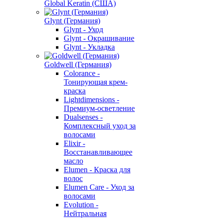
Global Keratin (США)
Glynt (Германия)
Glynt - Уход
Glynt - Окрашивание
Glynt - Укладка
Goldwell (Германия)
Colorance -
Тонирующая крем-
краска
Lightdimensions -
Премиум-осветление
Dualsenses -
Комплексный уход за
волосами
Elixir -
Восстанавливающее
масло
Elumen - Краска для
волос
Elumen Care - Уход за
волосами
Evolution -
Нейтральная