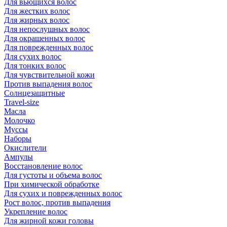
Для вьющихся волос
Для жестких волос
Для жирных волос
Для непослушных волос
Для окрашенных волос
Для поврежденных волос
Для сухих волос
Для тонких волос
Для чувствительной кожи
Против выпадения волос
Солнцезащитные
Travel-size
Масла
Молочко
Муссы
Наборы
Окислители
Ампулы
Восстановление волос
Для густоты и объема волос
При химической обработке
Для сухих и поврежденных волос
Рост волос, против выпадения
Укрепление волос
Для жирной кожи головы