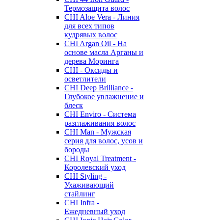
Термозащита волос
CHI Aloe Vera - Линия
для всех типов
кудрявых волос
CHI Argan Oil - На
основе масла Арганы и
дерева Моринга
CHI - Оксиды и
осветлители
CHI Deep Brilliance -
Глубокое увлажнение и
блеск
CHI Enviro - Система
разглаживания волос
CHI Man - Мужская
серия для волос, усов и
бороды
CHI Royal Treatment -
Королевский уход
CHI Styling -
Ухаживающий
стайлинг
CHI Infra -
Ежедневный уход