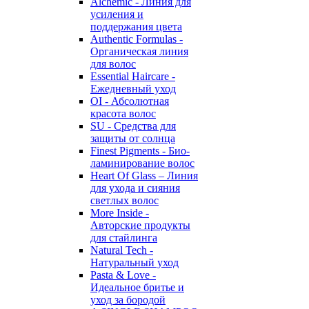
Alchemic - Линия для
усиления и
поддержания цвета
Authentic Formulas -
Органическая линия
для волос
Essential Haircare -
Eжедневный уход
OI - Абсолютная
красота волос
SU - Средства для
защиты от солнца
Finest Pigments - Био-
ламинирование волос
Heart Of Glass – Линия
для ухода и сияния
светлых волос
More Inside -
Авторские продукты
для стайлинга
Natural Tech -
Натуральный уход
Pasta & Love -
Идеальное бритье и
уход за бородой