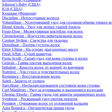
Johnson’s Baby (США)
K18 (США)
Kerastase (Франция)
Discipline - Непослушные волосы
Volumifique - Уплотняющий уход для создания объема тонких в
Blond Absolu - Уход для любых граней блонда
Fusio-Dose - Молекулярные коктейли для волос
Chronologiste - Искусство ревитализации волос
Couture Styling - Средства для укладки
Densifique - Потеря густоты волос
Elixir Ultime - На основе драгоценных масел
Fresh Affair - Сухой шампунь
Fusio-Scrub - Скраб-уход для кожи головы и волос
Genesis - Гамма против выпадения волос
Initialiste - Красота волос от корней до кончиков
Nutritive - Для сухих и чувствительных волос
Resistance - Восстановление волос
Soleil - Защита от солнца
Specifique - Несбалансированное состояние кожи головы
Curl Manifesto - Уход за кудрявыми и вьющимися волосами
Chroma Absolu - Гамма ухода для защиты окрашенных волос
Symbiose - Роскошный уход против перхоти
Premiere - Очищение волос от отложений кальция
Aura Botanica - Органическая линия ухода