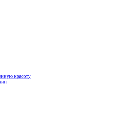
венную красоту
чин