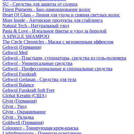
SU - Средства для защиты от солнца
Finest Pigments - Био-ламинирование волос
Heart Of Glass – Линия для ухода и сияния светлых волос
More Inside - Авторские продукты для стайлинга
Natural Tech - Натуральный уход
Pasta & Love - Идеальное бритье и уход за бородой
A SINGLE SHAMPOO
The Circle Chronicles - Маски с мгновенным эффектом
Gehwol (Германия)
Gehwol Med
Gehwol - Пластыри, супинаторы, средства из гель-полимера
Gehwol - Универсальные средства
Gehwol - Профессиональные и специальные средства
Gehwol Fusskraft
Gehwol Gerlasan - Средства для тела
Gehwol Balance
Gehwol Fusskraft Soft Feet
Global Keratin (США)
Glynt (Германия)
Glynt - Уход
Glynt - Окрашивание
Glynt - Укладка
Goldwell (Германия)
Colorance - Тонирующая крем-краска
Lightdimensions - Премиум-осветление