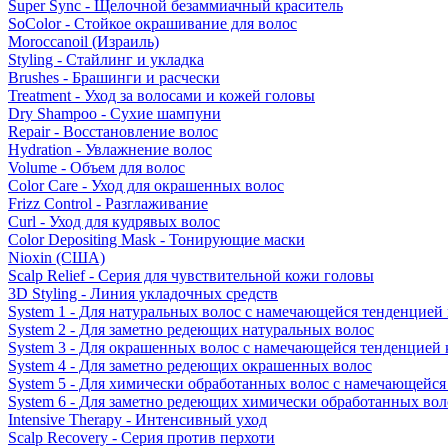
Super Sync - Щелочной безаммиачный краситель
SoColor - Стойкое окрашивание для волос
Moroccanoil (Израиль)
Styling - Стайлинг и укладка
Brushes - Брашинги и расчески
Treatment - Уход за волосами и кожей головы
Dry Shampoo - Сухие шампуни
Repair - Восстановление волос
Hydration - Увлажнение волос
Volume - Объем для волос
Color Care - Уход для окрашенных волос
Frizz Control - Разглаживание
Curl - Уход для кудрявых волос
Color Depositing Mask - Тонирующие маски
Nioxin (США)
Scalp Relief - Серия для чувствительной кожи головы
3D Styling - Линия укладочных средств
System 1 - Для натуральных волос с намечающейся тенденцией
System 2 - Для заметно редеющих натуральных волос
System 3 - Для окрашенных волос с намечающейся тенденцией
System 4 - Для заметно редеющих окрашенных волос
System 5 - Для химически обработанных волос с намечающейс
System 6 - Для заметно редеющих химически обработанных вол
Intensive Therapy - Интенсивный уход
Scalp Recovery - Серия против перхоти