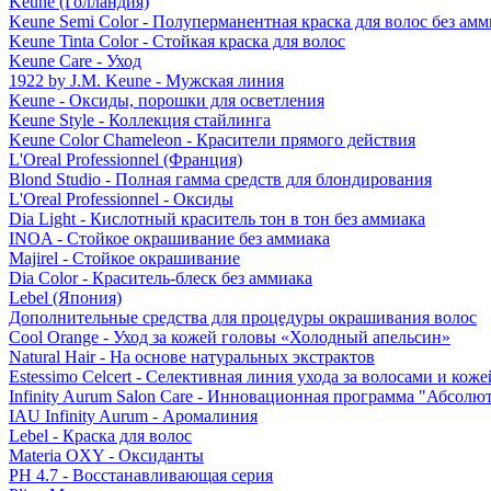
Keune (Голландия)
Keune Semi Color - Полуперманентная краска для волос без амм
Keune Tinta Color - Стойкая краска для волос
Keune Care - Уход
1922 by J.M. Keune - Мужская линия
Keune - Оксиды, порошки для осветления
Keune Style - Коллекция стайлинга
Keune Color Chameleon - Красители прямого действия
L'Oreal Professionnel (Франция)
Blond Studio - Полная гамма средств для блондирования
L'Oreal Professionnel - Оксиды
Dia Light - Кислотный краситель тон в тон без аммиака
INOA - Стойкое окрашивание без аммиака
Majirel - Стойкое окрашивание
Dia Color - Краситель-блеск без аммиака
Lebel (Япония)
Дополнительные средства для процедуры окрашивания волос
Cool Orange - Уход за кожей головы «Холодный апельсин»
Natural Hair - На основе натуральных экстрактов
Estessimo Celcert - Селективная линия ухода за волосами и кож
Infinity Aurum Salon Care - Инновационная программа "Абсолют
IAU Infinity Aurum - Аромалиния
Lebel - Краска для волос
Materia OXY - Оксиданты
PH 4.7 - Восстанавливающая серия