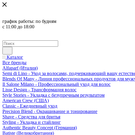
график работы:
по будням
с 11:00 до 18:00
Каталог
Все бренды
Alfaparf (Италия)
Semi di Lino - Уход за волосами, подчеркивающий вашу естест
Blends Of Many - Линия профессиональных продуктов для муж
Il Salone Milano - Профессиональный уход для волос
Lisse Design - Трансформация волос
Style Stories - Укладка с безупречным результатом
American Crew (США)
Classic - Ежедневный уход
Precision Blend - Окрашивание и тонирование
Shave - Средства для бритья
Styling - Укладка и стайлинг
Authentic Beauty Concept (Германия)
Batiste (Великобритания)