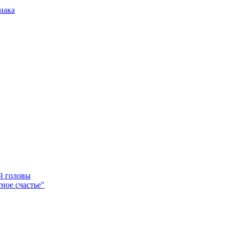
иака
ей головы
ное счастье"