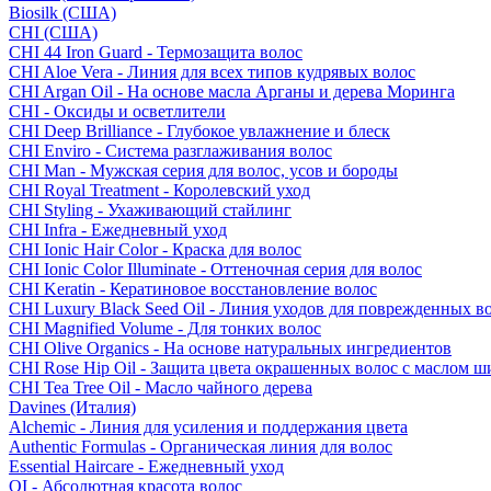
Biosilk (США)
CHI (США)
CHI 44 Iron Guard - Термозащита волос
CHI Aloe Vera - Линия для всех типов кудрявых волос
CHI Argan Oil - На основе масла Арганы и дерева Моринга
CHI - Оксиды и осветлители
CHI Deep Brilliance - Глубокое увлажнение и блеск
CHI Enviro - Система разглаживания волос
CHI Man - Мужская серия для волос, усов и бороды
CHI Royal Treatment - Королевский уход
CHI Styling - Ухаживающий стайлинг
CHI Infra - Ежедневный уход
CHI Ionic Hair Color - Краска для волос
CHI Ionic Color Illuminate - Оттеночная серия для волос
CHI Keratin - Кератиновое восстановление волос
CHI Luxury Black Seed Oil - Линия уходов для поврежденных в
CHI Magnified Volume - Для тонких волос
CHI Olive Organics - На основе натуральных ингредиентов
CHI Rose Hip Oil - Защита цвета окрашенных волос с маслом 
CHI Tea Tree Oil - Масло чайного дерева
Davines (Италия)
Alchemic - Линия для усиления и поддержания цвета
Authentic Formulas - Органическая линия для волос
Essential Haircare - Eжедневный уход
OI - Абсолютная красота волос