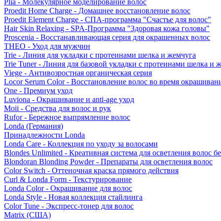
Plia - Молекулярное моделирование волос
Proedit Home Charge - Домашнее восстановление волос
Proedit Element Charge - СПА-программа "Счастье для волос"
Hair Skin Relaxing - SPA-Программа "Здоровая кожа головы"
Proscenia - Восстанавливающая серия для окрашенных волос
THEO - Уход для мужчин
Trie - Линия для укладки с протеинами шелка и жемчуга
Trie Tuner - Линия для базовой укладки с протеинами шелка и 
Viege - Антивозростная органическая серия
Locor Serum Color - Восстановление волос во время окрашиван
One - Премиум уход
Luviona - Окрашивание и anti-age уход
Moii - Средства для волос и рук
Rufor - Бережное выпрямление волос
Londa (Германия)
Принадлежности Londa
Londa Care - Коллекция по уходу за волосами
Blondes Unlimited - Креативная система для осветления волос б
Blondoran Blonding Powder - Препараты для осветления волос
Color Switch - Оттеночная краска прямого действия
Curl & Londa Form - Текстурирование
Londa Color - Окрашивание для волос
Londa Style - Новая коллекция стайлинга
Color Tune - Экспресс-тонер для волос
Matrix (США)