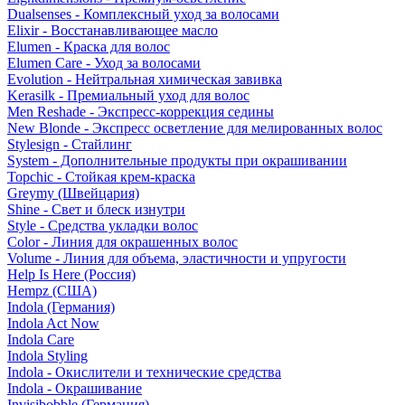
Dualsenses - Комплексный уход за волосами
Elixir - Восстанавливающее масло
Elumen - Краска для волос
Elumen Care - Уход за волосами
Evolution - Нейтральная химическая завивка
Kerasilk - Премиальный уход для волос
Men Reshade - Экспресс-коррекция седины
New Blonde - Экспресс осветление для мелированных волос
Stylesign - Стайлинг
System - Дополнительные продукты при окрашивании
Topchic - Стойкая крем-краска
Greymy (Швейцария)
Shine - Свет и блеск изнутри
Style - Средства укладки волос
Color - Линия для окрашенных волос
Volume - Линия для объема, эластичности и упругости
Help Is Here (Россия)
Hempz (США)
Indola (Германия)
Indola Act Now
Indola Care
Indola Styling
Indola - Окислители и технические средства
Indola - Окрашивание
Invisibobble (Германия)