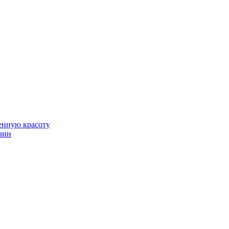
венную красоту
чин