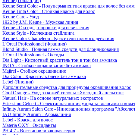
Keune (Голландия)
Keune Semi Color - Полуперманентная краска для волос без амм
Keune Tinta Color - Стойкая краска для волос
Keune Care - Уход
1922 by J.M. Keune - Мужская линия
Keune - Оксиды, порошки для осветления
Keune Style - Коллекция стайлинга
Keune Color Chameleon - Красители прямого действия
L'Oreal Professionnel (Франция)
Blond Studio - Полная гамма средств для блондирования
L'Oreal Professionnel - Оксиды
Dia Light - Кислотный краситель тон в тон без аммиака
INOA - Стойкое окрашивание без аммиака
Majirel - Стойкое окрашивание
Dia Color - Краситель-блеск без аммиака
Lebel (Япония)
Дополнительные средства для процедуры окрашивания волос
Cool Orange - Уход за кожей головы «Холодный апельсин»
Natural Hair - На основе натуральных экстрактов
Estessimo Celcert - Селективная линия ухода за волосами и кож
Infinity Aurum Salon Care - Инновационная программа "Абсолют
IAU Infinity Aurum - Аромалиния
Lebel - Краска для волос
Materia OXY - Оксиданты
PH 4.7 - Восстанавливающая серия