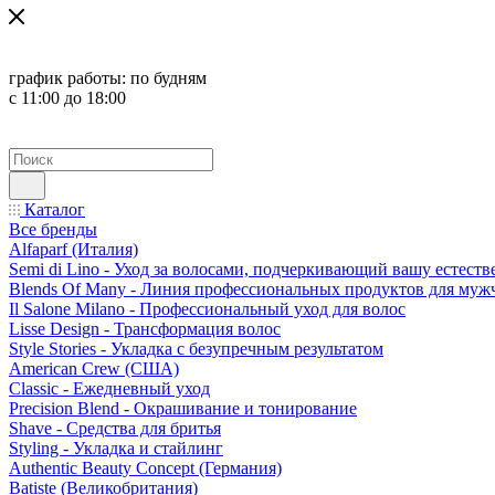
график работы:
по будням
с 11:00 до 18:00
Каталог
Все бренды
Alfaparf (Италия)
Semi di Lino - Уход за волосами, подчеркивающий вашу естест
Blends Of Many - Линия профессиональных продуктов для муж
Il Salone Milano - Профессиональный уход для волос
Lisse Design - Трансформация волос
Style Stories - Укладка с безупречным результатом
American Crew (США)
Classic - Ежедневный уход
Precision Blend - Окрашивание и тонирование
Shave - Средства для бритья
Styling - Укладка и стайлинг
Authentic Beauty Concept (Германия)
Batiste (Великобритания)