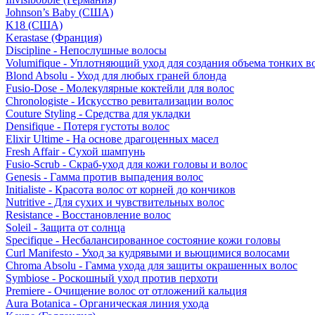
Johnson’s Baby (США)
K18 (США)
Kerastase (Франция)
Discipline - Непослушные волосы
Volumifique - Уплотняющий уход для создания объема тонких в
Blond Absolu - Уход для любых граней блонда
Fusio-Dose - Молекулярные коктейли для волос
Chronologiste - Искусство ревитализации волос
Couture Styling - Средства для укладки
Densifique - Потеря густоты волос
Elixir Ultime - На основе драгоценных масел
Fresh Affair - Сухой шампунь
Fusio-Scrub - Скраб-уход для кожи головы и волос
Genesis - Гамма против выпадения волос
Initialiste - Красота волос от корней до кончиков
Nutritive - Для сухих и чувствительных волос
Resistance - Восстановление волос
Soleil - Защита от солнца
Specifique - Несбалансированное состояние кожи головы
Curl Manifesto - Уход за кудрявыми и вьющимися волосами
Chroma Absolu - Гамма ухода для защиты окрашенных волос
Symbiose - Роскошный уход против перхоти
Premiere - Очищение волос от отложений кальция
Aura Botanica - Органическая линия ухода