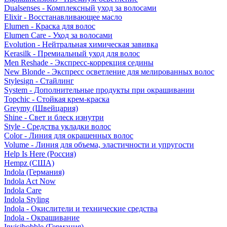
Dualsenses - Комплексный уход за волосами
Elixir - Восстанавливающее масло
Elumen - Краска для волос
Elumen Care - Уход за волосами
Evolution - Нейтральная химическая завивка
Kerasilk - Премиальный уход для волос
Men Reshade - Экспресс-коррекция седины
New Blonde - Экспресс осветление для мелированных волос
Stylesign - Стайлинг
System - Дополнительные продукты при окрашивании
Topchic - Стойкая крем-краска
Greymy (Швейцария)
Shine - Свет и блеск изнутри
Style - Средства укладки волос
Color - Линия для окрашенных волос
Volume - Линия для объема, эластичности и упругости
Help Is Here (Россия)
Hempz (США)
Indola (Германия)
Indola Act Now
Indola Care
Indola Styling
Indola - Окислители и технические средства
Indola - Окрашивание
Invisibobble (Германия)