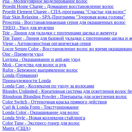
Plia - Молекулярное моделирование волос
Proedit Home Charge - Домашнее восстановление волос
Proedit Element Charge - СПА-программа "Счастье для волос"
Hair Skin Relaxing - SPA-Программа "Здоровая кожа головы"
Proscenia - Восстанавливающая серия для окрашенных волос
THEO - Уход для мужчин
Trie - Линия для укладки с протеинами шелка и жемчуга
Trie Tuner - Линия для базовой укладки с протеинами шелка и 
Viege - Антивозростная органическая серия
Locor Serum Color - Восстановление волос во время окрашиван
One - Премиум уход
Luviona - Окрашивание и anti-age уход
Moii - Средства для волос и рук
Rufor - Бережное выпрямление волос
Londa (Германия)
Принадлежности Londa
Londa Care - Коллекция по уходу за волосами
Blondes Unlimited - Креативная система для осветления волос б
Blondoran Blonding Powder - Препараты для осветления волос
Color Switch - Оттеночная краска прямого действия
Curl & Londa Form - Текстурирование
Londa Color - Окрашивание для волос
Londa Style - Новая коллекция стайлинга
Color Tune - Экспресс-тонер для волос
Matrix (США)