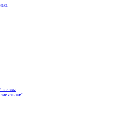
иака
ей головы
ное счастье"