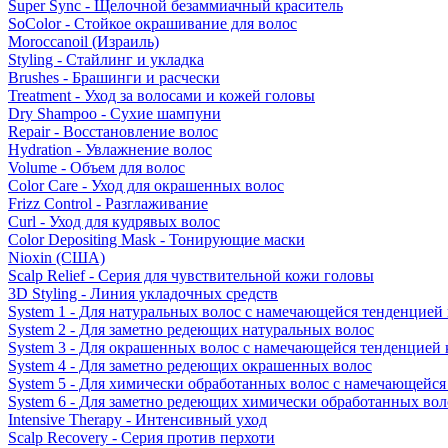
Super Sync - Щелочной безаммиачный краситель
SoColor - Стойкое окрашивание для волос
Moroccanoil (Израиль)
Styling - Стайлинг и укладка
Brushes - Брашинги и расчески
Treatment - Уход за волосами и кожей головы
Dry Shampoo - Сухие шампуни
Repair - Восстановление волос
Hydration - Увлажнение волос
Volume - Объем для волос
Color Care - Уход для окрашенных волос
Frizz Control - Разглаживание
Curl - Уход для кудрявых волос
Color Depositing Mask - Тонирующие маски
Nioxin (США)
Scalp Relief - Серия для чувствительной кожи головы
3D Styling - Линия укладочных средств
System 1 - Для натуральных волос с намечающейся тенденцией
System 2 - Для заметно редеющих натуральных волос
System 3 - Для окрашенных волос с намечающейся тенденцией
System 4 - Для заметно редеющих окрашенных волос
System 5 - Для химически обработанных волос с намечающейс
System 6 - Для заметно редеющих химически обработанных вол
Intensive Therapy - Интенсивный уход
Scalp Recovery - Серия против перхоти