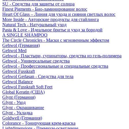
SU - Средства для защиты от солнца
Finest Pigments - Био-ламинирование волос
Heart Of Glass – Линия для ухода и сияния светлых волос
More Inside - Авторские продукты для стайлинга
Natural Tech - Натуральный уход
Pasta & Love - Идеальное бритье и уход за бородой
A SINGLE SHAMPOO
The Circle Chronicles - Маски с мгновенным эффектом
Gehwol (Германия)
Gehwol Med
Gehwol - Пластыри, супинаторы, средства из гель-полимера
Gehwol - Универсальные средства
Gehwol - Профессиональные и специальные средства
Gehwol Fusskraft
Gehwol Gerlasan - Средства для тела
Gehwol Balance
Gehwol Fusskraft Soft Feet
Global Keratin (США)
Glynt (Германия)
Glynt - Уход
Glynt - Окрашивание
Glynt - Укладка
Goldwell (Германия)
Colorance - Тонирующая крем-краска
Lightdimensions - Премиум-осветление