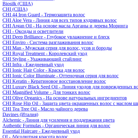
Biosilk (США)
CHI (США)
CHI 44 Iron Guard - Термозащита волос
CHI Aloe Vera - Линия для всех типов кудрявых волос
CHI Argan Oil - На основе масла Арганы и дерева Моринга
CHI - Оксиды и осветлители
CHI Deep Brilliance - Глубокое увлажнение и блеск
CHI Enviro - Система разглаживания волос
CHI Man - Мужская серия для волос, усов и бороды
CHI Royal Treatment - Королевский уход
CHI Styling - Ухаживающий стайлинг
CHI Infra - Ежедневный уход
CHI Ionic Hair Color - Краска для волос
CHI Ionic Color Illuminate - Оттеночная серия для волос
CHI Keratin - Кератиновое восстановление волос
CHI Luxury Black Seed Oil - Линия уходов для поврежденных в
CHI Magnified Volume - Для тонких волос
CHI Olive Organics - На основе натуральных ингредиентов
CHI Rose Hip Oil - Защита цвета окрашенных волос с маслом 
CHI Tea Tree Oil - Масло чайного дерева
Davines (Италия)
Alchemic - Линия для усиления и поддержания цвета
Authentic Formulas - Органическая линия для волос
Essential Haircare - Eжедневный уход
OI - Абсолютная красота волос