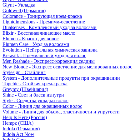
Glynt - Укладка
Goldwell (Германия)
Colorance - Тонирующая крем-краска
Lightdimensions - Премиум-осветление
Dualsenses - Комплексный уход за волосами
Elixir - Восстанавливающее масло
Elumen - Краска для волос
Elumen Care - Уход за волосами
Evolution - Нейтральная химическая завивка
Kerasilk - Премиальный уход для волос
Men Reshade - Экспресс-коррекция седины
New Blonde - Экспресс осветление для мелированных волос
Stylesign - Стайлинг
System - Дополнительные продукты при окрашивании
Topchic - Стойкая крем-краска
Greymy (Швейцария)
Shine - Свет и блеск изнутри
Style - Средства укладки волос
Color - Линия для окрашенных волос
Volume - Линия для объема, эластичности и упругости
Help Is Here (Россия)
Hempz (США)
Indola (Германия)
Indola Act Now
Indola Care