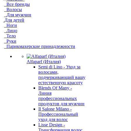
Все бренды
Волосы
Для мужчин
Для детей
Ноги
Лицо
Тело
Руки
Парикмахерские принадлежности
Alfaparf (Италия)
Semi di Lino - Уход за
волосами,
подчеркивающий вашу
естественную красоту
Blends Of Many -
Линия
профессиональных
продуктов для мужчин
Il Salone Milano -
Профессиональный
уход для волос
Lisse Design -
Трансформация волос