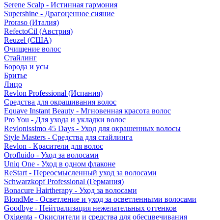
Serene Scalp - Истинная гармония
Supershine - Драгоценное сияние
Proraso (Италия)
RefectoCil (Австрия)
Reuzel (США)
Очищение волос
Стайлинг
Борода и усы
Бритье
Лицо
Revlon Professional (Испания)
Средства для окрашивания волос
Equave Instant Beauty - Мгновенная красота волос
Pro You - Для ухода и укладки волос
Revlonissimo 45 Days - Уход для окрашенных волосы
Style Masters - Средства для стайлинга
Revlon - Красители для волос
Orofluido - Уход за волосами
Uniq One - Уход в одном флаконе
ReStart - Переосмысленный уход за волосами
Schwarzkopf Professional (Германия)
Bonacure Hairtherapy - Уход за волосами
BlondMe - Осветление и уход за осветленными волосами
Goodbye - Нейтрализация нежелательных оттенков
Oxigenta - Окислители и средства для обесцвечивания