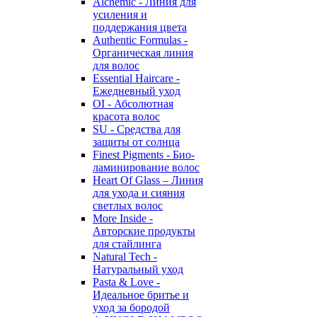
Alchemic - Линия для
усиления и
поддержания цвета
Authentic Formulas -
Органическая линия
для волос
Essential Haircare -
Eжедневный уход
OI - Абсолютная
красота волос
SU - Средства для
защиты от солнца
Finest Pigments - Био-
ламинирование волос
Heart Of Glass – Линия
для ухода и сияния
светлых волос
More Inside -
Авторские продукты
для стайлинга
Natural Tech -
Натуральный уход
Pasta & Love -
Идеальное бритье и
уход за бородой