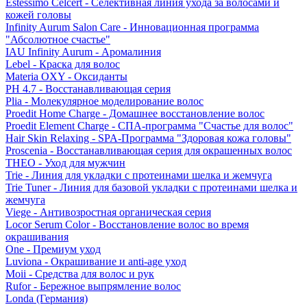
Estessimo Celcert - Селективная линия ухода за волосами и
кожей головы
Infinity Aurum Salon Care - Инновационная программа
"Абсолютное счастье"
IAU Infinity Aurum - Аромалиния
Lebel - Краска для волос
Materia OXY - Оксиданты
PH 4.7 - Восстанавливающая серия
Plia - Молекулярное моделирование волос
Proedit Home Charge - Домашнее восстановление волос
Proedit Element Charge - СПА-программа "Счастье для волос"
Hair Skin Relaxing - SPA-Программа "Здоровая кожа головы"
Proscenia - Восстанавливающая серия для окрашенных волос
THEO - Уход для мужчин
Trie - Линия для укладки с протеинами шелка и жемчуга
Trie Tuner - Линия для базовой укладки с протеинами шелка и
жемчуга
Viege - Антивозростная органическая серия
Locor Serum Color - Восстановление волос во время
окрашивания
One - Премиум уход
Luviona - Окрашивание и anti-age уход
Moii - Средства для волос и рук
Rufor - Бережное выпрямление волос
Londa (Германия)