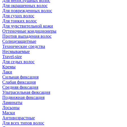
Для непослушных волос
Для окрашенных волос
Для поврежденных волос
Для сухих волос
Для тонких волос
Для чувствительной кожи
Оттеночные кондиционеры
Против выпадения волос
Солнцезащитные
Технические средства
Несмываемые
Travel-size
Для седых волос
Кремы
Лаки
Сильная фиксация
Слабая фиксация
Средняя фиксация
Ультрасильная фиксация
Подвижная фиксация
Ламинаты
Лосьоны
Маски
Антивозрастные
Для всех типов волос