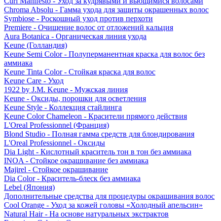
Curl Manifesto - Уход за кудрявыми и вьющимися волосами
Chroma Absolu - Гамма ухода для защиты окрашенных волос
Symbiose - Роскошный уход против перхоти
Premiere - Очищение волос от отложений кальция
Aura Botanica - Органическая линия ухода
Keune (Голландия)
Keune Semi Color - Полуперманентная краска для волос без
аммиака
Keune Tinta Color - Стойкая краска для волос
Keune Care - Уход
1922 by J.M. Keune - Мужская линия
Keune - Оксиды, порошки для осветления
Keune Style - Коллекция стайлинга
Keune Color Chameleon - Красители прямого действия
L'Oreal Professionnel (Франция)
Blond Studio - Полная гамма средств для блондирования
L'Oreal Professionnel - Оксиды
Dia Light - Кислотный краситель тон в тон без аммиака
INOA - Стойкое окрашивание без аммиака
Majirel - Стойкое окрашивание
Dia Color - Краситель-блеск без аммиака
Lebel (Япония)
Дополнительные средства для процедуры окрашивания волос
Cool Orange - Уход за кожей головы «Холодный апельсин»
Natural Hair - На основе натуральных экстрактов