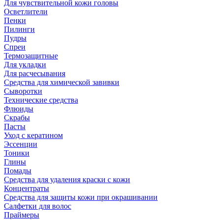
Для чувствительной кожи головы
Осветлители
Пенки
Пилинги
Пудры
Спреи
Термозащитные
Для укладки
Для расчесывания
Средства для химической завивки
Сыворотки
Технические средства
Флюиды
Скрабы
Пасты
Уход с кератином
Эссенции
Тоники
Глины
Помады
Средства для удаления краски с кожи
Концентраты
Средства для защиты кожи при окрашивании
Салфетки для волос
Праймеры