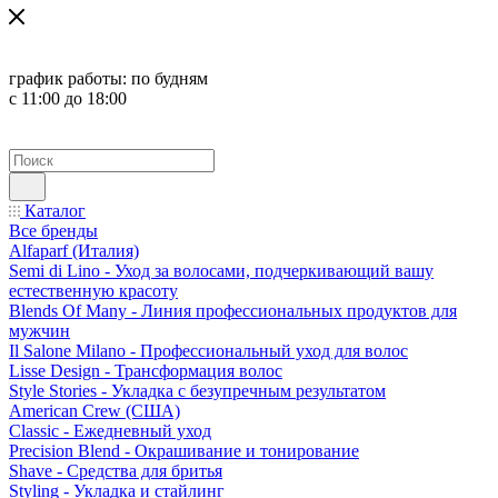
график работы:
по будням
с 11:00 до 18:00
Каталог
Все бренды
Alfaparf (Италия)
Semi di Lino - Уход за волосами, подчеркивающий вашу
естественную красоту
Blends Of Many - Линия профессиональных продуктов для
мужчин
Il Salone Milano - Профессиональный уход для волос
Lisse Design - Трансформация волос
Style Stories - Укладка с безупречным результатом
American Crew (США)
Classic - Ежедневный уход
Precision Blend - Окрашивание и тонирование
Shave - Средства для бритья
Styling - Укладка и стайлинг