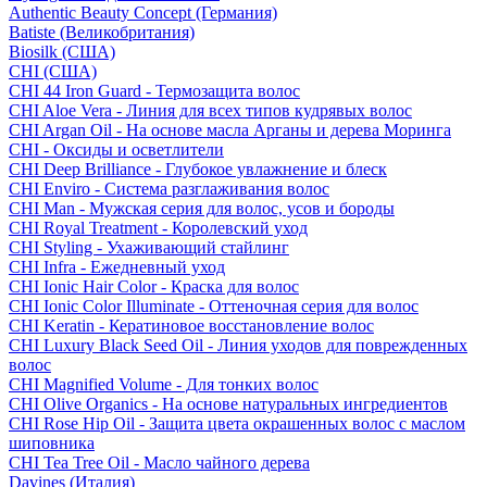
Authentic Beauty Concept (Германия)
Batiste (Великобритания)
Biosilk (США)
CHI (США)
CHI 44 Iron Guard - Термозащита волос
CHI Aloe Vera - Линия для всех типов кудрявых волос
CHI Argan Oil - На основе масла Арганы и дерева Моринга
CHI - Оксиды и осветлители
CHI Deep Brilliance - Глубокое увлажнение и блеск
CHI Enviro - Система разглаживания волос
CHI Man - Мужская серия для волос, усов и бороды
CHI Royal Treatment - Королевский уход
CHI Styling - Ухаживающий стайлинг
CHI Infra - Ежедневный уход
CHI Ionic Hair Color - Краска для волос
CHI Ionic Color Illuminate - Оттеночная серия для волос
CHI Keratin - Кератиновое восстановление волос
CHI Luxury Black Seed Oil - Линия уходов для поврежденных
волос
CHI Magnified Volume - Для тонких волос
CHI Olive Organics - На основе натуральных ингредиентов
CHI Rose Hip Oil - Защита цвета окрашенных волос с маслом
шиповника
CHI Tea Tree Oil - Масло чайного дерева
Davines (Италия)