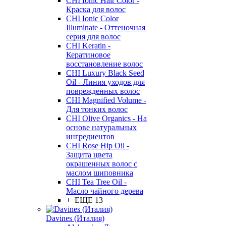
CHI Ionic Hair Color -
Краска для волос
CHI Ionic Color
Illuminate - Оттеночная
серия для волос
CHI Keratin -
Кератиновое
восстановление волос
CHI Luxury Black Seed
Oil - Линия уходов для
поврежденных волос
CHI Magnified Volume -
Для тонких волос
CHI Olive Organics - На
основе натуральных
ингредиентов
CHI Rose Hip Oil -
Защита цвета
окрашенных волос с
маслом шиповника
CHI Tea Tree Oil -
Масло чайного дерева
+ ЕЩЕ 13
Davines (Италия)