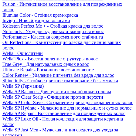
Fusion - Интенсивное восстановление для поврежденных
волос
Illumina Color - Стойкая крем-краска
Invigo - Новый уход за волосами
Koleston Perfect Me + - Стойкая краска для волос
Nutricurls - Уход для кудрявых и вьющихся волос
Performance - Классика современного стайлинга
Oil Reflections - Квинтэссенция блеска для сияния ваших
волос
Wella - Окислители
Wella°Plex - Восстановление структуры волос
True Grey - Для натуральных седых волос
Ultimate Repair - Роскошное восстановление
Color Renew - Удаление пигмента без вреда для волос
Shinefinity - Стойкое цветное глазирование без аммиака
Wella SP (Германия)
Wella SP Balance - Для чувствительной кожи головы
Wella SP Clear Scalp - Очищение против перхоти
Wella SP Color Save - Сохранение цвета для окрашенных волос
Wella SP Hydrate - Увлажнение для нормальных и сухих волос
Wella SP Repair - Восстановление для поврежденных волос
Wella SP Luxe Oil - Новая коллекция для защиты кератина
волос
Wella SP Just Men - Мужская линия средств для ухода за
волосами