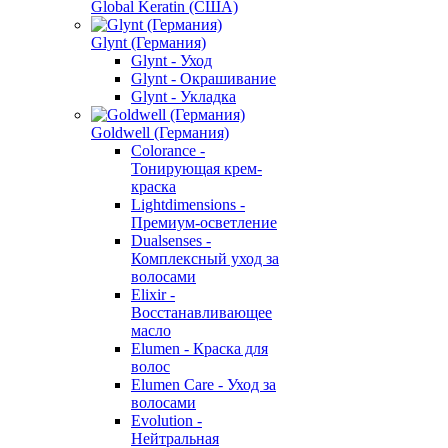
Global Keratin (США)
Glynt (Германия)
Glynt - Уход
Glynt - Окрашивание
Glynt - Укладка
Goldwell (Германия)
Colorance -
Тонирующая крем-
краска
Lightdimensions -
Премиум-осветление
Dualsenses -
Комплексный уход за
волосами
Elixir -
Восстанавливающее
масло
Elumen - Краска для
волос
Elumen Care - Уход за
волосами
Evolution -
Нейтральная