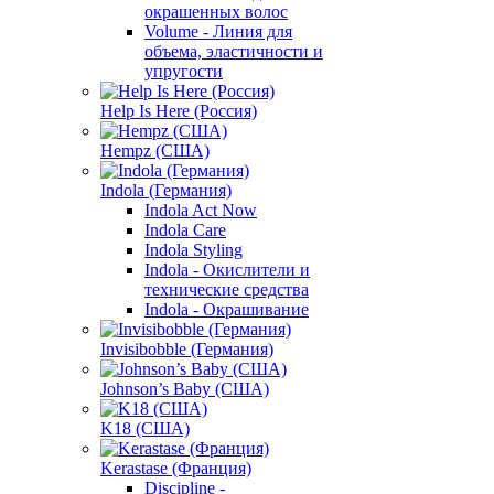
окрашенных волос
Volume - Линия для
объема, эластичности и
упругости
Help Is Here (Россия)
Hempz (США)
Indola (Германия)
Indola Act Now
Indola Care
Indola Styling
Indola - Окислители и
технические средства
Indola - Окрашивание
Invisibobble (Германия)
Johnson’s Baby (США)
K18 (США)
Kerastase (Франция)
Discipline -