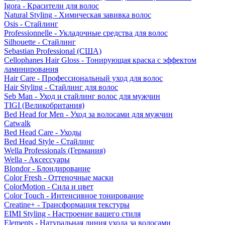
Igora - Красители для волос
Natural Styling - Химическая завивка волос
Osis - Стайлинг
Professionnelle - Укладочные средства для волос
Silhouette - Стайлинг
Sebastian Professional (США)
Cellophanes Hair Gloss - Тонирующая краска с эффектом
ламинирования
Hair Care - Профессиональный уход для волос
Hair Styling - Стайлинг для волос
Seb Man - Уход и стайлинг волос для мужчин
TIGI (Великобритания)
Bed Head for Men - Уход за волосами для мужчин
Catwalk
Bed Head Care - Уходы
Bed Head Style - Стайлинг
Wella Professionals (Германия)
Wella - Аксессуары
Blondor - Блондирование
Color Fresh - Оттеночные маски
ColorMotion - Сила и цвет
Color Touch - Интенсивное тонирование
Creatine+ - Трансформация текстуры
EIMI Styling - Настроение вашего стиля
Elements - Натуральная линия ухода за волосами