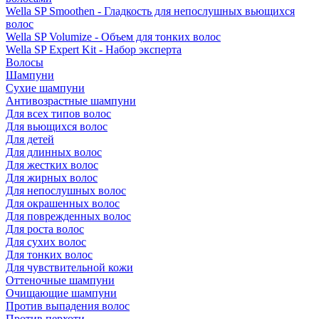
Wella SP Smoothen - Гладкость для непослушных вьющихся
волос
Wella SP Volumize - Объем для тонких волос
Wella SP Expert Kit - Набор эксперта
Волосы
Шампуни
Сухие шампуни
Антивозрастные шампуни
Для всех типов волос
Для вьющихся волос
Для детей
Для длинных волос
Для жестких волос
Для жирных волос
Для непослушных волос
Для окрашенных волос
Для поврежденных волос
Для роста волос
Для сухих волос
Для тонких волос
Для чувствительной кожи
Оттеночные шампуни
Очищающие шампуни
Против выпадения волос
Против перхоти