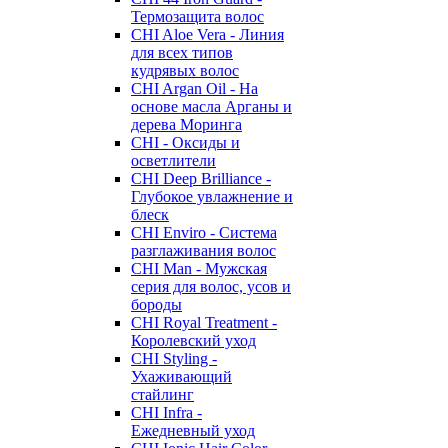
Термозащита волос
CHI Aloe Vera - Линия
для всех типов
кудрявых волос
CHI Argan Oil - На
основе масла Арганы и
дерева Моринга
CHI - Оксиды и
осветлители
CHI Deep Brilliance -
Глубокое увлажнение и
блеск
CHI Enviro - Система
разглаживания волос
CHI Man - Мужская
серия для волос, усов и
бороды
CHI Royal Treatment -
Королевский уход
CHI Styling -
Ухаживающий
стайлинг
CHI Infra -
Ежедневный уход