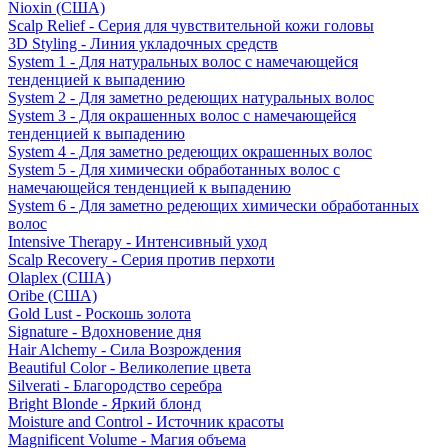
Nioxin (США)
Scalp Relief - Серия для чувствительной кожи головы
3D Styling - Линия укладочных средств
System 1 - Для натуральных волос с намечающейся
тенденцией к выпадению
System 2 - Для заметно редеющих натуральных волос
System 3 - Для окрашенных волос с намечающейся
тенденцией к выпадению
System 4 - Для заметно редеющих окрашенных волос
System 5 - Для химически обработанных волос с
намечающейся тенденцией к выпадению
System 6 - Для заметно редеющих химически обработанных
волос
Intensive Therapy - Интенсивный уход
Scalp Recovery - Серия против перхоти
Olaplex (США)
Oribe (США)
Gold Lust - Роскошь золота
Signature - Вдохновение дня
Hair Alchemy - Сила Возрождения
Beautiful Color - Великолепие цвета
Silverati - Благородство серебра
Bright Blonde - Яркий блонд
Moisture and Control - Источник красоты
Magnificent Volume - Магия объема