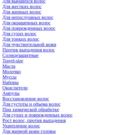
Для вьющихся волос
Для жестких волос
Для жирных волос
Для непослушных волос
Для окрашенных волос
Для поврежденных волос
Для сухих волос
Для тонких волос
Для чувствительной кожи
Против выпадения волос
Солнцезащитные
Travel-size
Масла
Молочко
Муссы
Наборы
Окислители
Ампулы
Восстановление волос
Для густоты и объема волос
При химической обработке
Для сухих и поврежденных волос
Рост волос, против выпадения
Укрепление волос
Для жирной кожи головы