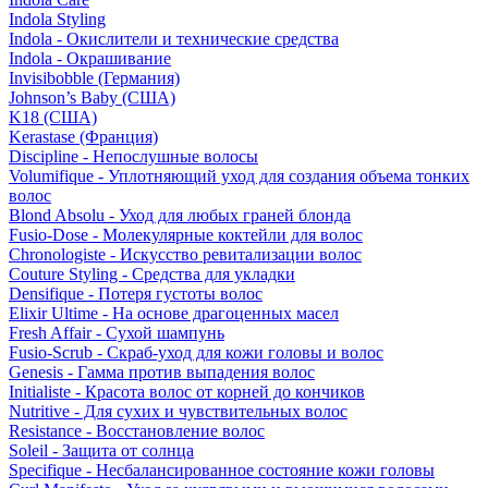
Indola Styling
Indola - Окислители и технические средства
Indola - Окрашивание
Invisibobble (Германия)
Johnson’s Baby (США)
K18 (США)
Kerastase (Франция)
Discipline - Непослушные волосы
Volumifique - Уплотняющий уход для создания объема тонких
волос
Blond Absolu - Уход для любых граней блонда
Fusio-Dose - Молекулярные коктейли для волос
Chronologiste - Искусство ревитализации волос
Couture Styling - Средства для укладки
Densifique - Потеря густоты волос
Elixir Ultime - На основе драгоценных масел
Fresh Affair - Сухой шампунь
Fusio-Scrub - Скраб-уход для кожи головы и волос
Genesis - Гамма против выпадения волос
Initialiste - Красота волос от корней до кончиков
Nutritive - Для сухих и чувствительных волос
Resistance - Восстановление волос
Soleil - Защита от солнца
Specifique - Несбалансированное состояние кожи головы