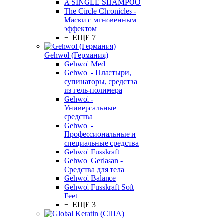
A SINGLE SHAMPOO
The Circle Chronicles -
Маски с мгновенным
эффектом
+ ЕЩЕ 7
Gehwol (Германия)
Gehwol Med
Gehwol - Пластыри,
супинаторы, средства
из гель-полимера
Gehwol -
Универсальные
средства
Gehwol -
Профессиональные и
специальные средства
Gehwol Fusskraft
Gehwol Gerlasan -
Средства для тела
Gehwol Balance
Gehwol Fusskraft Soft
Feet
+ ЕЩЕ 3