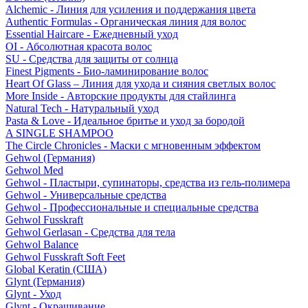
Alchemic - Линия для усиления и поддержания цвета
Authentic Formulas - Органическая линия для волос
Essential Haircare - Eжедневный уход
OI - Абсолютная красота волос
SU - Средства для защиты от солнца
Finest Pigments - Био-ламинирование волос
Heart Of Glass – Линия для ухода и сияния светлых волос
More Inside - Авторские продукты для стайлинга
Natural Tech - Натуральный уход
Pasta & Love - Идеальное бритье и уход за бородой
A SINGLE SHAMPOO
The Circle Chronicles - Маски с мгновенным эффектом
Gehwol (Германия)
Gehwol Med
Gehwol - Пластыри, супинаторы, средства из гель-полимера
Gehwol - Универсальные средства
Gehwol - Профессиональные и специальные средства
Gehwol Fusskraft
Gehwol Gerlasan - Средства для тела
Gehwol Balance
Gehwol Fusskraft Soft Feet
Global Keratin (США)
Glynt (Германия)
Glynt - Уход
Glynt - Окрашивание