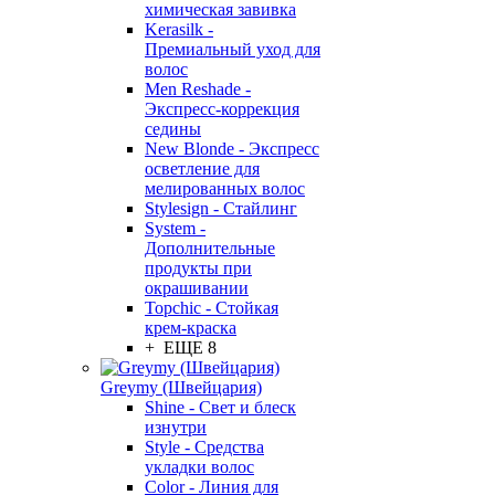
химическая завивка
Kerasilk -
Премиальный уход для
волос
Men Reshade -
Экспресс-коррекция
седины
New Blonde - Экспресс
осветление для
мелированных волос
Stylesign - Стайлинг
System -
Дополнительные
продукты при
окрашивании
Topchic - Стойкая
крем-краска
+ ЕЩЕ 8
Greymy (Швейцария)
Shine - Свет и блеск
изнутри
Style - Средства
укладки волос
Color - Линия для