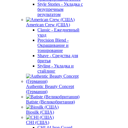
Style Stories - Укладка с
безупречным
результатом
American Crew (США)
Classic - Ежедневный
уход
Precision Blend -
Окрашивание и
тонирование
Shave - Средства для
бритья
Styling - Укладка и
стайлинг
Authentic Beauty Concept
(Германия)
Batiste (Великобритания)
Biosilk (США)
CHI (США)
CHI 44 Iron Guard -