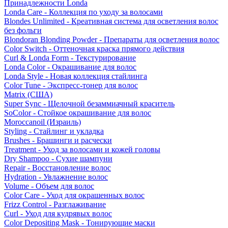
Принадлежности Londa
Londa Care - Коллекция по уходу за волосами
Blondes Unlimited - Креативная система для осветления волос
без фольги
Blondoran Blonding Powder - Препараты для осветления волос
Color Switch - Оттеночная краска прямого действия
Curl & Londa Form - Текстурирование
Londa Color - Окрашивание для волос
Londa Style - Новая коллекция стайлинга
Color Tune - Экспресс-тонер для волос
Matrix (США)
Super Sync - Щелочной безаммиачный краситель
SoColor - Стойкое окрашивание для волос
Moroccanoil (Израиль)
Styling - Стайлинг и укладка
Brushes - Брашинги и расчески
Treatment - Уход за волосами и кожей головы
Dry Shampoo - Сухие шампуни
Repair - Восстановление волос
Hydration - Увлажнение волос
Volume - Объем для волос
Color Care - Уход для окрашенных волос
Frizz Control - Разглаживание
Curl - Уход для кудрявых волос
Color Depositing Mask - Тонирующие маски