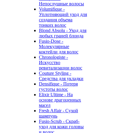
Непослушные волосы
Volumifique -
Уплотняющий уход для
создания объема
тонких волос
Blond Absolu - Уход для
любых граней блонда
Fusio-Dose -
Молекулярные
коктейли для волос
Chronologiste -
Искусство
ревитализации волос
Couture Styling -
Средства для укладки
Densifique - Потеря
густоты волос
Elixir Ultime - На
основе драгоценных
масел
Fresh Affair - Сухой
шампунь
Fusio-Scrub - Скраб-
уход для кожи головы
и волос