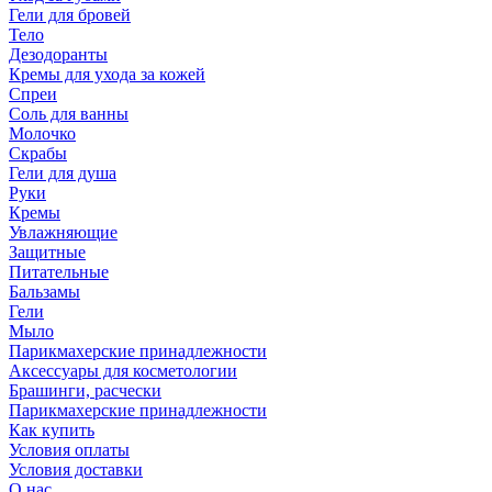
Гели для бровей
Тело
Дезодоранты
Кремы для ухода за кожей
Спреи
Соль для ванны
Молочко
Скрабы
Гели для душа
Руки
Кремы
Увлажняющие
Защитные
Питательные
Бальзамы
Гели
Мыло
Парикмахерские принадлежности
Аксессуары для косметологии
Брашинги, расчески
Парикмахерские принадлежности
Как купить
Условия оплаты
Условия доставки
О нас