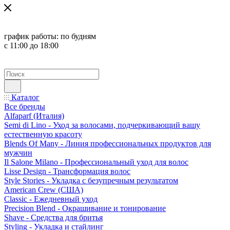
график работы:
по будням
с 11:00 до 18:00
Каталог
Все бренды
Alfaparf (Италия)
Semi di Lino - Уход за волосами, подчеркивающий вашу
естественную красоту
Blends Of Many - Линия профессиональных продуктов для
мужчин
Il Salone Milano - Профессиональный уход для волос
Lisse Design - Трансформация волос
Style Stories - Укладка с безупречным результатом
American Crew (США)
Classic - Ежедневный уход
Precision Blend - Окрашивание и тонирование
Shave - Средства для бритья
Styling - Укладка и стайлинг