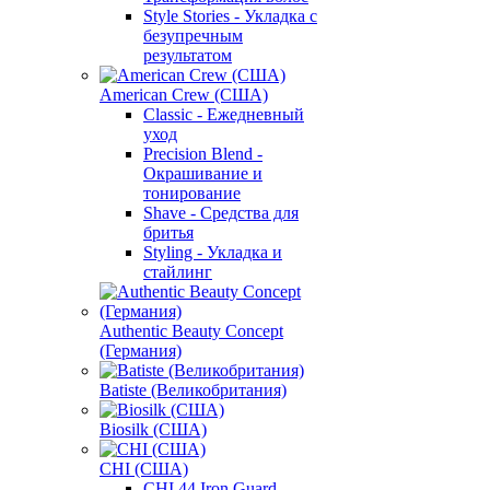
Style Stories - Укладка с
безупречным
результатом
American Crew (США)
Classic - Ежедневный
уход
Precision Blend -
Окрашивание и
тонирование
Shave - Средства для
бритья
Styling - Укладка и
стайлинг
Authentic Beauty Concept
(Германия)
Batiste (Великобритания)
Biosilk (США)
CHI (США)
CHI 44 Iron Guard -