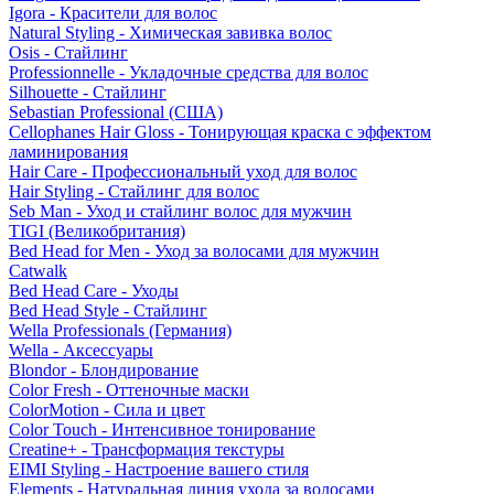
Igora - Красители для волос
Natural Styling - Химическая завивка волос
Osis - Стайлинг
Professionnelle - Укладочные средства для волос
Silhouette - Стайлинг
Sebastian Professional (США)
Cellophanes Hair Gloss - Тонирующая краска с эффектом
ламинирования
Hair Care - Профессиональный уход для волос
Hair Styling - Стайлинг для волос
Seb Man - Уход и стайлинг волос для мужчин
TIGI (Великобритания)
Bed Head for Men - Уход за волосами для мужчин
Catwalk
Bed Head Care - Уходы
Bed Head Style - Стайлинг
Wella Professionals (Германия)
Wella - Аксессуары
Blondor - Блондирование
Color Fresh - Оттеночные маски
ColorMotion - Сила и цвет
Color Touch - Интенсивное тонирование
Creatine+ - Трансформация текстуры
EIMI Styling - Настроение вашего стиля
Elements - Натуральная линия ухода за волосами