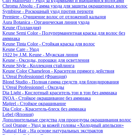
Curl Manifesto - Уход за кудрявыми и вьющимися волосами
Chroma Absolu - Гамма ухода для защиты окрашенных волос
Symbiose - Роскошный уход против перхоти
Premiere - Очищение волос от отложений кальция
Aura Botanica - Органическая линия ухода
Keune (Голландия)
Keune Semi Color - Полуперманентная краска для волос без
аммиака
Keune Tinta Color - Стойкая краска для волос
Keune Care - Уход
1922 by J.M. Keune - Мужская линия
Keune - Оксиды, порошки для осветления
Keune Style - Коллекция стайлинга
Keune Color Chameleon - Красители прямого действия
L'Oreal Professionnel (Франция)
Blond Studio - Полная гамма средств для блондирования
L'Oreal Professionnel - Оксиды
Dia Light - Кислотный краситель тон в тон без аммиака
INOA - Стойкое окрашивание без аммиака
Majirel - Стойкое окрашивание
Dia Color - Краситель-блеск без аммиака
Lebel (Япония)
Дополнительные средства для процедуры окрашивания волос
Cool Orange - Уход за кожей головы «Холодный апельсин»
Natural Hair - На основе натуральных экстрактов