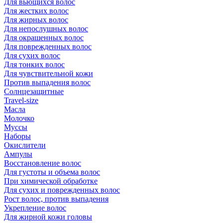
Для вьющихся волос
Для жестких волос
Для жирных волос
Для непослушных волос
Для окрашенных волос
Для поврежденных волос
Для сухих волос
Для тонких волос
Для чувствительной кожи
Против выпадения волос
Солнцезащитные
Travel-size
Масла
Молочко
Муссы
Наборы
Окислители
Ампулы
Восстановление волос
Для густоты и объема волос
При химической обработке
Для сухих и поврежденных волос
Рост волос, против выпадения
Укрепление волос
Для жирной кожи головы