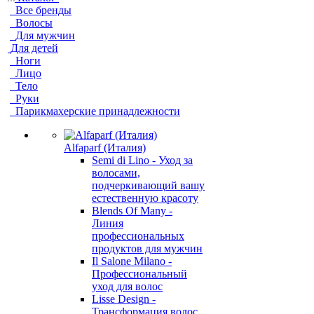
Все бренды
Волосы
Для мужчин
Для детей
Ноги
Лицо
Тело
Руки
Парикмахерские принадлежности
Alfaparf (Италия)
Semi di Lino - Уход за
волосами,
подчеркивающий вашу
естественную красоту
Blends Of Many -
Линия
профессиональных
продуктов для мужчин
Il Salone Milano -
Профессиональный
уход для волос
Lisse Design -
Трансформация волос