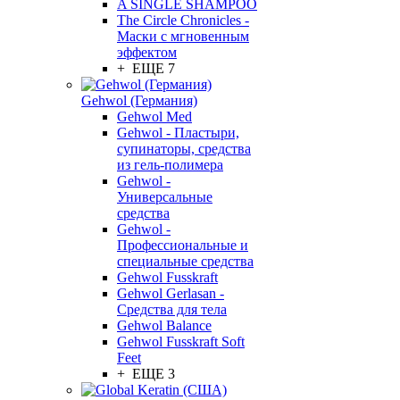
A SINGLE SHAMPOO
The Circle Chronicles -
Маски с мгновенным
эффектом
+ ЕЩЕ 7
Gehwol (Германия)
Gehwol Med
Gehwol - Пластыри,
супинаторы, средства
из гель-полимера
Gehwol -
Универсальные
средства
Gehwol -
Профессиональные и
специальные средства
Gehwol Fusskraft
Gehwol Gerlasan -
Средства для тела
Gehwol Balance
Gehwol Fusskraft Soft
Feet
+ ЕЩЕ 3