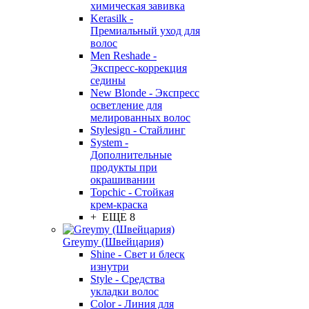
химическая завивка
Kerasilk -
Премиальный уход для
волос
Men Reshade -
Экспресс-коррекция
седины
New Blonde - Экспресс
осветление для
мелированных волос
Stylesign - Стайлинг
System -
Дополнительные
продукты при
окрашивании
Topchic - Стойкая
крем-краска
+ ЕЩЕ 8
Greymy (Швейцария)
Shine - Свет и блеск
изнутри
Style - Средства
укладки волос
Color - Линия для