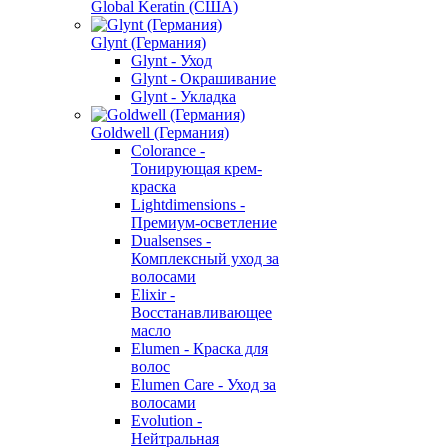
Global Keratin (США)
Glynt (Германия)
Glynt - Уход
Glynt - Окрашивание
Glynt - Укладка
Goldwell (Германия)
Colorance -
Тонирующая крем-
краска
Lightdimensions -
Премиум-осветление
Dualsenses -
Комплексный уход за
волосами
Elixir -
Восстанавливающее
масло
Elumen - Краска для
волос
Elumen Care - Уход за
волосами
Evolution -
Нейтральная