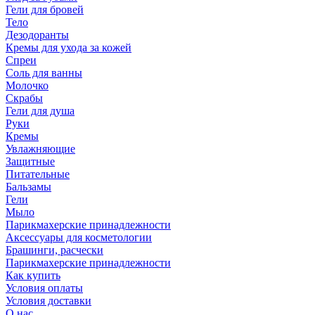
Гели для бровей
Тело
Дезодоранты
Кремы для ухода за кожей
Спреи
Соль для ванны
Молочко
Скрабы
Гели для душа
Руки
Кремы
Увлажняющие
Защитные
Питательные
Бальзамы
Гели
Мыло
Парикмахерские принадлежности
Аксессуары для косметологии
Брашинги, расчески
Парикмахерские принадлежности
Как купить
Условия оплаты
Условия доставки
О нас