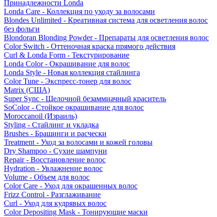
Принадлежности Londa
Londa Care - Коллекция по уходу за волосами
Blondes Unlimited - Креативная система для осветления волос
без фольги
Blondoran Blonding Powder - Препараты для осветления волос
Color Switch - Оттеночная краска прямого действия
Curl & Londa Form - Текстурирование
Londa Color - Окрашивание для волос
Londa Style - Новая коллекция стайлинга
Color Tune - Экспресс-тонер для волос
Matrix (США)
Super Sync - Щелочной безаммиачный краситель
SoColor - Стойкое окрашивание для волос
Moroccanoil (Израиль)
Styling - Стайлинг и укладка
Brushes - Брашинги и расчески
Treatment - Уход за волосами и кожей головы
Dry Shampoo - Сухие шампуни
Repair - Восстановление волос
Hydration - Увлажнение волос
Volume - Объем для волос
Color Care - Уход для окрашенных волос
Frizz Control - Разглаживание
Curl - Уход для кудрявых волос
Color Depositing Mask - Тонирующие маски