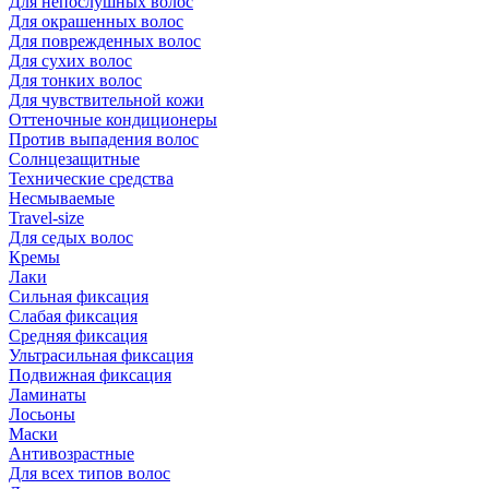
Для непослушных волос
Для окрашенных волос
Для поврежденных волос
Для сухих волос
Для тонких волос
Для чувствительной кожи
Оттеночные кондиционеры
Против выпадения волос
Солнцезащитные
Технические средства
Несмываемые
Travel-size
Для седых волос
Кремы
Лаки
Сильная фиксация
Слабая фиксация
Средняя фиксация
Ультрасильная фиксация
Подвижная фиксация
Ламинаты
Лосьоны
Маски
Антивозрастные
Для всех типов волос