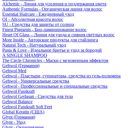
Alchemic - Линия для усиления и поддержания цвета
Authentic Formulas - Органическая линия для волос
Essential Haircare - Eжедневный уход
OI - Абсолютная красота волос
SU - Средства для защиты от солнца
Finest Pigments - Био-ламинирование волос
Heart Of Glass – Линия для ухода и сияния светлых волос
More Inside - Авторские продукты для стайлинга
Natural Tech - Натуральный уход
Pasta & Love - Идеальное бритье и уход за бородой
A SINGLE SHAMPOO
The Circle Chronicles - Маски с мгновенным эффектом
Gehwol (Германия)
Gehwol Med
Gehwol - Пластыри, супинаторы, средства из гель-полимера
Gehwol - Универсальные средства
Gehwol - Профессиональные и специальные средства
Gehwol Fusskraft
Gehwol Gerlasan - Средства для тела
Gehwol Balance
Gehwol Fusskraft Soft Feet
Global Keratin (США)
Glynt (Германия)
Glynt - Уход
Glynt - Окрашивание