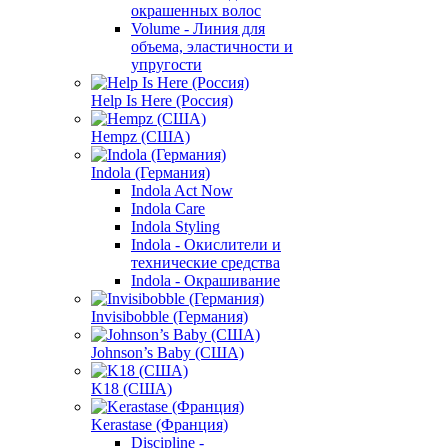
окрашенных волос
Volume - Линия для
объема, эластичности и
упругости
Help Is Here (Россия)
Hempz (США)
Indola (Германия)
Indola Act Now
Indola Care
Indola Styling
Indola - Окислители и
технические средства
Indola - Окрашивание
Invisibobble (Германия)
Johnson’s Baby (США)
K18 (США)
Kerastase (Франция)
Discipline -