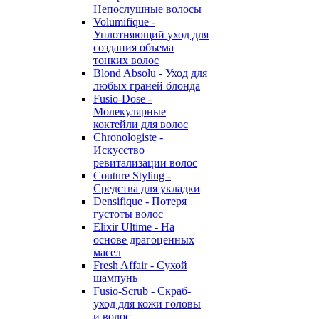
Непослушные волосы
Volumifique -
Уплотняющий уход для
создания объема
тонких волос
Blond Absolu - Уход для
любых граней блонда
Fusio-Dose -
Молекулярные
коктейли для волос
Chronologiste -
Искусство
ревитализации волос
Couture Styling -
Средства для укладки
Densifique - Потеря
густоты волос
Elixir Ultime - На
основе драгоценных
масел
Fresh Affair - Сухой
шампунь
Fusio-Scrub - Скраб-
уход для кожи головы
и волос