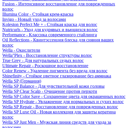
Fusion - Интенсивное восстановление для поврежденных
волос
Illumina Color - Стойкая крем-краска
Invigo - Новый уход за волосами
Koleston Perfect Me + - Стойкая краска для волос
Nutricurls - Уход для кудрявых и вьющихся волос
Performance - Классика современного стайлинга
Oil Reflections - Квинтэссенция блеска для сияния ваших
волос
Wella - Окислители
Wella°Plex - Восстановление структуры волос
True Grey - Для натуральных седых волос
Ultimate Repair - Роскошное восстановление
Color Renew - Удаление пигмента без вреда для волос
Shinefinity - Стойкое цветное глазирование без аммиака
Wella SP (Германия)
Wella SP Balance - Для чувствительной кожи головы
Wella SP Clear Scalp - Очищение против перхоти
Wella SP Color Save - Сохранение цвета для окрашенных волос
Wella SP Hydrate - Увлажнение для нормальных и сухих волос
Wella SP Repair - Восстановление для поврежденных волос
Wella SP Luxe Oil - Новая коллекция для защиты кератина
волос
Wella SP Just Men - Мужская линия средств для ухода за
волосами