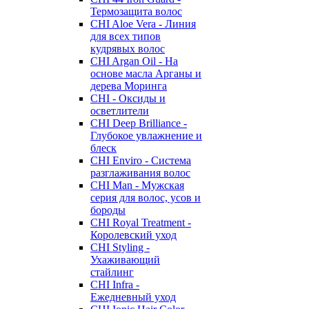
Термозащита волос
CHI Aloe Vera - Линия
для всех типов
кудрявых волос
CHI Argan Oil - На
основе масла Арганы и
дерева Моринга
CHI - Оксиды и
осветлители
CHI Deep Brilliance -
Глубокое увлажнение и
блеск
CHI Enviro - Система
разглаживания волос
CHI Man - Мужская
серия для волос, усов и
бороды
CHI Royal Treatment -
Королевский уход
CHI Styling -
Ухаживающий
стайлинг
CHI Infra -
Ежедневный уход