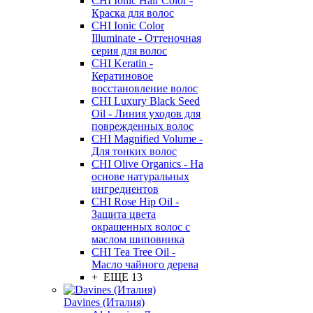
CHI Ionic Hair Color -
Краска для волос
CHI Ionic Color
Illuminate - Оттеночная
серия для волос
CHI Keratin -
Кератиновое
восстановление волос
CHI Luxury Black Seed
Oil - Линия уходов для
поврежденных волос
CHI Magnified Volume -
Для тонких волос
CHI Olive Organics - На
основе натуральных
ингредиентов
CHI Rose Hip Oil -
Защита цвета
окрашенных волос с
маслом шиповника
CHI Tea Tree Oil -
Масло чайного дерева
+ ЕЩЕ 13
Davines (Италия)