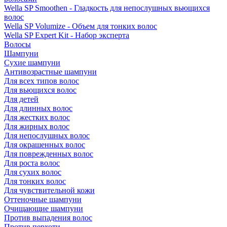
Wella SP Smoothen - Гладкость для непослушных вьющихся
волос
Wella SP Volumize - Объем для тонких волос
Wella SP Expert Kit - Набор эксперта
Волосы
Шампуни
Сухие шампуни
Антивозрастные шампуни
Для всех типов волос
Для вьющихся волос
Для детей
Для длинных волос
Для жестких волос
Для жирных волос
Для непослушных волос
Для окрашенных волос
Для поврежденных волос
Для роста волос
Для сухих волос
Для тонких волос
Для чувствительной кожи
Оттеночные шампуни
Очищающие шампуни
Против выпадения волос
Против перхоти