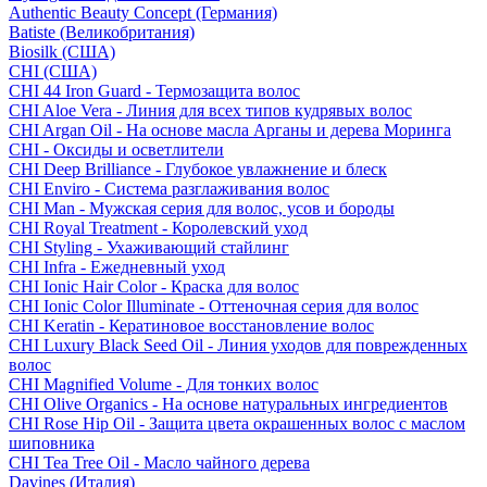
Authentic Beauty Concept (Германия)
Batiste (Великобритания)
Biosilk (США)
CHI (США)
CHI 44 Iron Guard - Термозащита волос
CHI Aloe Vera - Линия для всех типов кудрявых волос
CHI Argan Oil - На основе масла Арганы и дерева Моринга
CHI - Оксиды и осветлители
CHI Deep Brilliance - Глубокое увлажнение и блеск
CHI Enviro - Система разглаживания волос
CHI Man - Мужская серия для волос, усов и бороды
CHI Royal Treatment - Королевский уход
CHI Styling - Ухаживающий стайлинг
CHI Infra - Ежедневный уход
CHI Ionic Hair Color - Краска для волос
CHI Ionic Color Illuminate - Оттеночная серия для волос
CHI Keratin - Кератиновое восстановление волос
CHI Luxury Black Seed Oil - Линия уходов для поврежденных
волос
CHI Magnified Volume - Для тонких волос
CHI Olive Organics - На основе натуральных ингредиентов
CHI Rose Hip Oil - Защита цвета окрашенных волос с маслом
шиповника
CHI Tea Tree Oil - Масло чайного дерева
Davines (Италия)