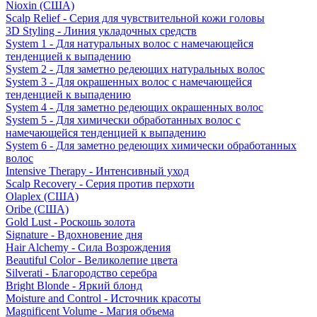
Nioxin (США)
Scalp Relief - Серия для чувствительной кожи головы
3D Styling - Линия укладочных средств
System 1 - Для натуральных волос с намечающейся
тенденцией к выпадению
System 2 - Для заметно редеющих натуральных волос
System 3 - Для окрашенных волос с намечающейся
тенденцией к выпадению
System 4 - Для заметно редеющих окрашенных волос
System 5 - Для химически обработанных волос с
намечающейся тенденцией к выпадению
System 6 - Для заметно редеющих химически обработанных
волос
Intensive Therapy - Интенсивный уход
Scalp Recovery - Серия против перхоти
Olaplex (США)
Oribe (США)
Gold Lust - Роскошь золота
Signature - Вдохновение дня
Hair Alchemy - Сила Возрождения
Beautiful Color - Великолепие цвета
Silverati - Благородство серебра
Bright Blonde - Яркий блонд
Moisture and Control - Источник красоты
Magnificent Volume - Магия объема