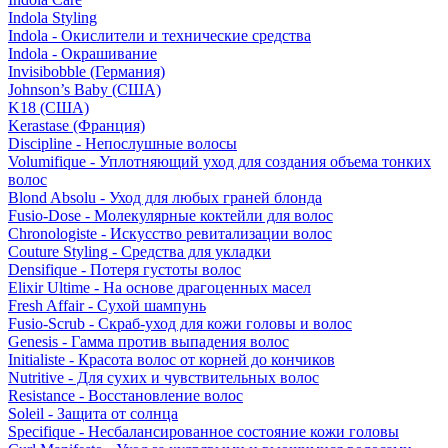
Indola Styling
Indola - Окислители и технические средства
Indola - Окрашивание
Invisibobble (Германия)
Johnson’s Baby (США)
K18 (США)
Kerastase (Франция)
Discipline - Непослушные волосы
Volumifique - Уплотняющий уход для создания объема тонких
волос
Blond Absolu - Уход для любых граней блонда
Fusio-Dose - Молекулярные коктейли для волос
Chronologiste - Искусство ревитализации волос
Couture Styling - Средства для укладки
Densifique - Потеря густоты волос
Elixir Ultime - На основе драгоценных масел
Fresh Affair - Сухой шампунь
Fusio-Scrub - Скраб-уход для кожи головы и волос
Genesis - Гамма против выпадения волос
Initialiste - Красота волос от корней до кончиков
Nutritive - Для сухих и чувствительных волос
Resistance - Восстановление волос
Soleil - Защита от солнца
Specifique - Несбалансированное состояние кожи головы