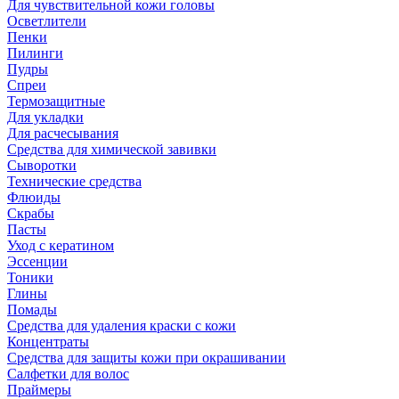
Для чувствительной кожи головы
Осветлители
Пенки
Пилинги
Пудры
Спреи
Термозащитные
Для укладки
Для расчесывания
Средства для химической завивки
Сыворотки
Технические средства
Флюиды
Скрабы
Пасты
Уход с кератином
Эссенции
Тоники
Глины
Помады
Средства для удаления краски с кожи
Концентраты
Средства для защиты кожи при окрашивании
Салфетки для волос
Праймеры