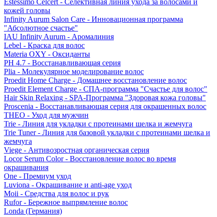
Estessimo Celcert - Селективная линия ухода за волосами и
кожей головы
Infinity Aurum Salon Care - Инновационная программа
"Абсолютное счастье"
IAU Infinity Aurum - Аромалиния
Lebel - Краска для волос
Materia OXY - Оксиданты
PH 4.7 - Восстанавливающая серия
Plia - Молекулярное моделирование волос
Proedit Home Charge - Домашнее восстановление волос
Proedit Element Charge - СПА-программа "Счастье для волос"
Hair Skin Relaxing - SPA-Программа "Здоровая кожа головы"
Proscenia - Восстанавливающая серия для окрашенных волос
THEO - Уход для мужчин
Trie - Линия для укладки с протеинами шелка и жемчуга
Trie Tuner - Линия для базовой укладки с протеинами шелка и
жемчуга
Viege - Антивозростная органическая серия
Locor Serum Color - Восстановление волос во время
окрашивания
One - Премиум уход
Luviona - Окрашивание и anti-age уход
Moii - Средства для волос и рук
Rufor - Бережное выпрямление волос
Londa (Германия)