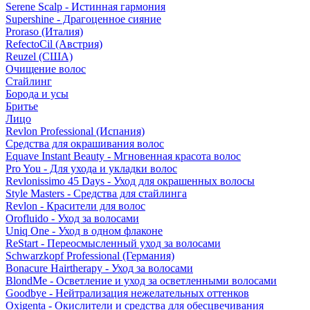
Serene Scalp - Истинная гармония
Supershine - Драгоценное сияние
Proraso (Италия)
RefectoCil (Австрия)
Reuzel (США)
Очищение волос
Стайлинг
Борода и усы
Бритье
Лицо
Revlon Professional (Испания)
Средства для окрашивания волос
Equave Instant Beauty - Мгновенная красота волос
Pro You - Для ухода и укладки волос
Revlonissimo 45 Days - Уход для окрашенных волосы
Style Masters - Средства для стайлинга
Revlon - Красители для волос
Orofluido - Уход за волосами
Uniq One - Уход в одном флаконе
ReStart - Переосмысленный уход за волосами
Schwarzkopf Professional (Германия)
Bonacure Hairtherapy - Уход за волосами
BlondMe - Осветление и уход за осветленными волосами
Goodbye - Нейтрализация нежелательных оттенков
Oxigenta - Окислители и средства для обесцвечивания