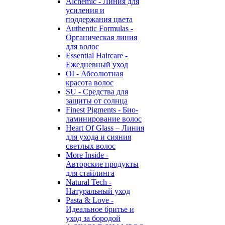
Alchemic - Линия для
усиления и
поддержания цвета
Authentic Formulas -
Органическая линия
для волос
Essential Haircare -
Eжедневный уход
OI - Абсолютная
красота волос
SU - Средства для
защиты от солнца
Finest Pigments - Био-
ламинирование волос
Heart Of Glass – Линия
для ухода и сияния
светлых волос
More Inside -
Авторские продукты
для стайлинга
Natural Tech -
Натуральный уход
Pasta & Love -
Идеальное бритье и
уход за бородой