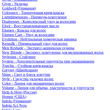
Glynt - Укладка
Goldwell (Германия)
Colorance - Тонирующая крем-краска
Lightdimensions - Премиум-осветление
Dualsenses - Комплексный уход за волосами
Elixir - Восстанавливающее масло
Elumen - Краска для волос
Elumen Care - Уход за волосами
Evolution - Нейтральная химическая завивка
Kerasilk - Премиальный уход для волос
Men Reshade - Экспресс-коррекция седины
New Blonde - Экспресс осветление для мелированных волос
Stylesign - Стайлинг
System - Дополнительные продукты при окрашивании
Topchic - Стойкая крем-краска
Greymy (Швейцария)
Shine - Свет и блеск изнутри
Style - Средства укладки волос
Color - Линия для окрашенных волос
Volume - Линия для объема, эластичности и упругости
Help Is Here (Россия)
Hempz (США)
Indola (Германия)
Indola Act Now
Indola Care