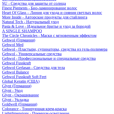
SU - Средства для защиты от солнца
Finest Pigments - Био-ламинирование волос
Heart Of Glass – Линия для ухода и сияния светлых волос
More Inside - Авторские продукты для стайлинга
Natural Tech - Натуральный уход
Pasta & Love - Идеальное бритье и уход за бородой
A SINGLE SHAMPOO
The Circle Chronicles - Маски с мгновенным эффектом
Gehwol (Германия)
Gehwol Med
Gehwol - Пластыри, супинаторы, средства из гель-полимера
Gehwol - Универсальные средства
Gehwol - Профессиональные и специальные средства
Gehwol Fusskraft
Gehwol Gerlasan - Средства для тела
Gehwol Balance
Gehwol Fusskraft Soft Feet
Global Keratin (США)
Glynt (Германия)
Glynt - Уход
Glynt - Окрашивание
Glynt - Укладка
Goldwell (Германия)
Colorance - Тонирующая крем-краска
Lightdimensions - Премиум-осветление