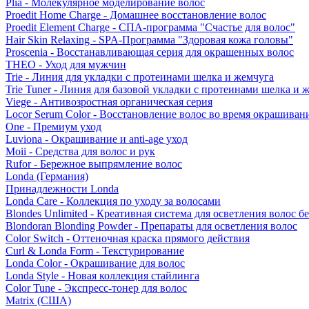
Plia - Молекулярное моделирование волос
Proedit Home Charge - Домашнее восстановление волос
Proedit Element Charge - СПА-программа "Счастье для волос"
Hair Skin Relaxing - SPA-Программа "Здоровая кожа головы"
Proscenia - Восстанавливающая серия для окрашенных волос
THEO - Уход для мужчин
Trie - Линия для укладки с протеинами шелка и жемчуга
Trie Tuner - Линия для базовой укладки с протеинами шелка и 
Viege - Антивозростная органическая серия
Locor Serum Color - Восстановление волос во время окрашиван
One - Премиум уход
Luviona - Окрашивание и anti-age уход
Moii - Средства для волос и рук
Rufor - Бережное выпрямление волос
Londa (Германия)
Принадлежности Londa
Londa Care - Коллекция по уходу за волосами
Blondes Unlimited - Креативная система для осветления волос б
Blondoran Blonding Powder - Препараты для осветления волос
Color Switch - Оттеночная краска прямого действия
Curl & Londa Form - Текстурирование
Londa Color - Окрашивание для волос
Londa Style - Новая коллекция стайлинга
Color Tune - Экспресс-тонер для волос
Matrix (США)