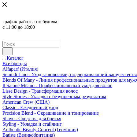
график работы:
по будням
с 11:00 до 18:00
Каталог
Все бренды
Alfaparf (Италия)
Semi di Lino - Уход за волосами, подчеркивающий вашу естест
Blends Of Many - Линия профессиональных продуктов для муж
Il Salone Milano - Профессиональный уход для волос
Lisse Design - Трансформация волос
Style Stories - Укладка с безупречным результатом
American Crew (США)
Classic - Ежедневный уход
Precision Blend - Окрашивание и тонирование
Shave - Средства для бритья
Styling - Укладка и стайлинг
Authentic Beauty Concept (Германия)
Batiste (Великобритания)