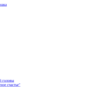
иака
ей головы
ное счастье"