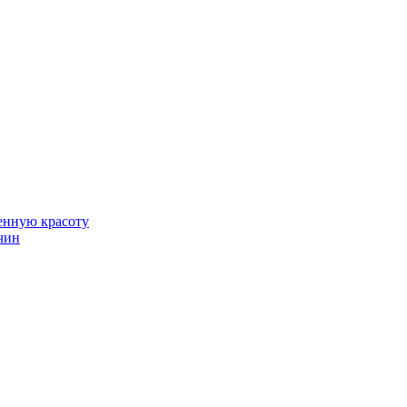
венную красоту
чин