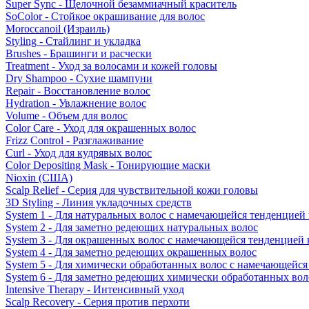
Super Sync - Щелочной безаммиачный краситель
SoColor - Стойкое окрашивание для волос
Moroccanoil (Израиль)
Styling - Стайлинг и укладка
Brushes - Брашинги и расчески
Treatment - Уход за волосами и кожей головы
Dry Shampoo - Сухие шампуни
Repair - Восстановление волос
Hydration - Увлажнение волос
Volume - Объем для волос
Color Care - Уход для окрашенных волос
Frizz Control - Разглаживание
Curl - Уход для кудрявых волос
Color Depositing Mask - Тонирующие маски
Nioxin (США)
Scalp Relief - Серия для чувствительной кожи головы
3D Styling - Линия укладочных средств
System 1 - Для натуральных волос с намечающейся тенденцией
System 2 - Для заметно редеющих натуральных волос
System 3 - Для окрашенных волос с намечающейся тенденцией
System 4 - Для заметно редеющих окрашенных волос
System 5 - Для химически обработанных волос с намечающейс
System 6 - Для заметно редеющих химически обработанных вол
Intensive Therapy - Интенсивный уход
Scalp Recovery - Серия против перхоти