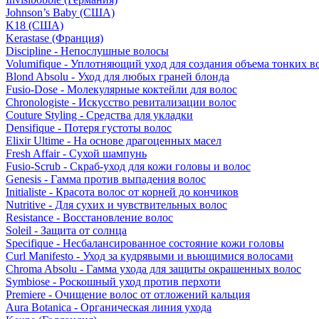
Johnson’s Baby (США)
K18 (США)
Kerastase (Франция)
Discipline - Непослушные волосы
Volumifique - Уплотняющий уход для создания объема тонких в
Blond Absolu - Уход для любых граней блонда
Fusio-Dose - Молекулярные коктейли для волос
Chronologiste - Искусство ревитализации волос
Couture Styling - Средства для укладки
Densifique - Потеря густоты волос
Elixir Ultime - На основе драгоценных масел
Fresh Affair - Сухой шампунь
Fusio-Scrub - Скраб-уход для кожи головы и волос
Genesis - Гамма против выпадения волос
Initialiste - Красота волос от корней до кончиков
Nutritive - Для сухих и чувствительных волос
Resistance - Восстановление волос
Soleil - Защита от солнца
Specifique - Несбалансированное состояние кожи головы
Curl Manifesto - Уход за кудрявыми и вьющимися волосами
Chroma Absolu - Гамма ухода для защиты окрашенных волос
Symbiose - Роскошный уход против перхоти
Premiere - Очищение волос от отложений кальция
Aura Botanica - Органическая линия ухода