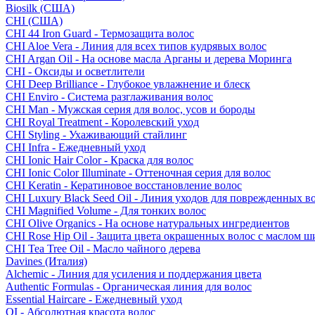
Biosilk (США)
CHI (США)
CHI 44 Iron Guard - Термозащита волос
CHI Aloe Vera - Линия для всех типов кудрявых волос
CHI Argan Oil - На основе масла Арганы и дерева Моринга
CHI - Оксиды и осветлители
CHI Deep Brilliance - Глубокое увлажнение и блеск
CHI Enviro - Система разглаживания волос
CHI Man - Мужская серия для волос, усов и бороды
CHI Royal Treatment - Королевский уход
CHI Styling - Ухаживающий стайлинг
CHI Infra - Ежедневный уход
CHI Ionic Hair Color - Краска для волос
CHI Ionic Color Illuminate - Оттеночная серия для волос
CHI Keratin - Кератиновое восстановление волос
CHI Luxury Black Seed Oil - Линия уходов для поврежденных в
CHI Magnified Volume - Для тонких волос
CHI Olive Organics - На основе натуральных ингредиентов
CHI Rose Hip Oil - Защита цвета окрашенных волос с маслом 
CHI Tea Tree Oil - Масло чайного дерева
Davines (Италия)
Alchemic - Линия для усиления и поддержания цвета
Authentic Formulas - Органическая линия для волос
Essential Haircare - Eжедневный уход
OI - Абсолютная красота волос