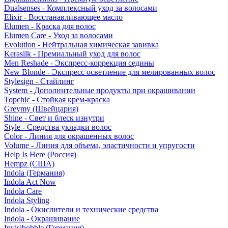
Dualsenses - Комплексный уход за волосами
Elixir - Восстанавливающее масло
Elumen - Краска для волос
Elumen Care - Уход за волосами
Evolution - Нейтральная химическая завивка
Kerasilk - Премиальный уход для волос
Men Reshade - Экспресс-коррекция седины
New Blonde - Экспресс осветление для мелированных волос
Stylesign - Стайлинг
System - Дополнительные продукты при окрашивании
Topchic - Стойкая крем-краска
Greymy (Швейцария)
Shine - Свет и блеск изнутри
Style - Средства укладки волос
Color - Линия для окрашенных волос
Volume - Линия для объема, эластичности и упругости
Help Is Here (Россия)
Hempz (США)
Indola (Германия)
Indola Act Now
Indola Care
Indola Styling
Indola - Окислители и технические средства
Indola - Окрашивание
Invisibobble (Германия)