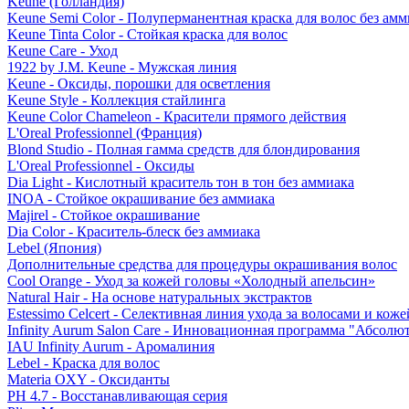
Keune (Голландия)
Keune Semi Color - Полуперманентная краска для волос без амм
Keune Tinta Color - Стойкая краска для волос
Keune Care - Уход
1922 by J.M. Keune - Мужская линия
Keune - Оксиды, порошки для осветления
Keune Style - Коллекция стайлинга
Keune Color Chameleon - Красители прямого действия
L'Oreal Professionnel (Франция)
Blond Studio - Полная гамма средств для блондирования
L'Oreal Professionnel - Оксиды
Dia Light - Кислотный краситель тон в тон без аммиака
INOA - Стойкое окрашивание без аммиака
Majirel - Стойкое окрашивание
Dia Color - Краситель-блеск без аммиака
Lebel (Япония)
Дополнительные средства для процедуры окрашивания волос
Cool Orange - Уход за кожей головы «Холодный апельсин»
Natural Hair - На основе натуральных экстрактов
Estessimo Celcert - Селективная линия ухода за волосами и кож
Infinity Aurum Salon Care - Инновационная программа "Абсолют
IAU Infinity Aurum - Аромалиния
Lebel - Краска для волос
Materia OXY - Оксиданты
PH 4.7 - Восстанавливающая серия