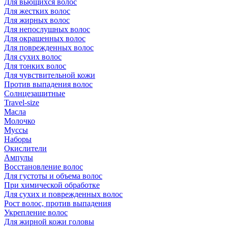
Для вьющихся волос
Для жестких волос
Для жирных волос
Для непослушных волос
Для окрашенных волос
Для поврежденных волос
Для сухих волос
Для тонких волос
Для чувствительной кожи
Против выпадения волос
Солнцезащитные
Travel-size
Масла
Молочко
Муссы
Наборы
Окислители
Ампулы
Восстановление волос
Для густоты и объема волос
При химической обработке
Для сухих и поврежденных волос
Рост волос, против выпадения
Укрепление волос
Для жирной кожи головы