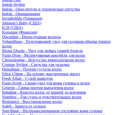
Indola Styling
Indola - Окислители и технические средства
Indola - Окрашивание
Invisibobble (Германия)
Johnson’s Baby (США)
K18 (США)
Kerastase (Франция)
Discipline - Непослушные волосы
Volumifique - Уплотняющий уход для создания объема тонких
волос
Blond Absolu - Уход для любых граней блонда
Fusio-Dose - Молекулярные коктейли для волос
Chronologiste - Искусство ревитализации волос
Couture Styling - Средства для укладки
Densifique - Потеря густоты волос
Elixir Ultime - На основе драгоценных масел
Fresh Affair - Сухой шампунь
Fusio-Scrub - Скраб-уход для кожи головы и волос
Genesis - Гамма против выпадения волос
Initialiste - Красота волос от корней до кончиков
Nutritive - Для сухих и чувствительных волос
Resistance - Восстановление волос
Soleil - Защита от солнца
Specifique - Несбалансированное состояние кожи головы