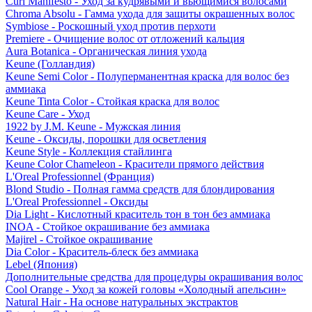
Curl Manifesto - Уход за кудрявыми и вьющимися волосами
Chroma Absolu - Гамма ухода для защиты окрашенных волос
Symbiose - Роскошный уход против перхоти
Premiere - Очищение волос от отложений кальция
Aura Botanica - Органическая линия ухода
Keune (Голландия)
Keune Semi Color - Полуперманентная краска для волос без
аммиака
Keune Tinta Color - Стойкая краска для волос
Keune Care - Уход
1922 by J.M. Keune - Мужская линия
Keune - Оксиды, порошки для осветления
Keune Style - Коллекция стайлинга
Keune Color Chameleon - Красители прямого действия
L'Oreal Professionnel (Франция)
Blond Studio - Полная гамма средств для блондирования
L'Oreal Professionnel - Оксиды
Dia Light - Кислотный краситель тон в тон без аммиака
INOA - Стойкое окрашивание без аммиака
Majirel - Стойкое окрашивание
Dia Color - Краситель-блеск без аммиака
Lebel (Япония)
Дополнительные средства для процедуры окрашивания волос
Cool Orange - Уход за кожей головы «Холодный апельсин»
Natural Hair - На основе натуральных экстрактов