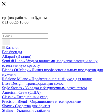
график работы:
по будням
с 11:00 до 18:00
Каталог
Все бренды
Alfaparf (Италия)
Semi di Lino - Уход за волосами, подчеркивающий вашу
естественную красоту
Blends Of Many - Линия профессиональных продуктов для
мужчин
Il Salone Milano - Профессиональный уход для волос
Lisse Design - Трансформация волос
Style Stories - Укладка с безупречным результатом
American Crew (США)
Classic - Ежедневный уход
Precision Blend - Окрашивание и тонирование
Shave - Средства для бритья
Styling - Укладка и стайлинг