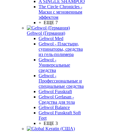
A SINGLE SHAMPOO
The Circle Chronicles -
Маски с мгновенным
эффектом
+ ЕЩЕ 7
Gehwol (Германия)
Gehwol Med
Gehwol - Пластыри,
супинаторы, средства
из гель-полимера
Gehwol -
Универсальные
средства
Gehwol -
Профессиональные и
специальные средства
Gehwol Fusskraft
Gehwol Gerlasan -
Средства для тела
Gehwol Balance
Gehwol Fusskraft Soft
Feet
+ ЕЩЕ 3