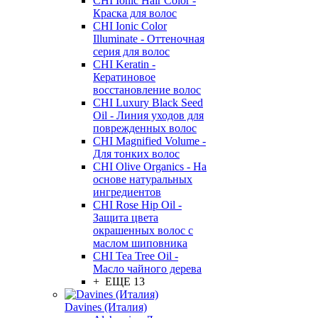
CHI Ionic Hair Color -
Краска для волос
CHI Ionic Color
Illuminate - Оттеночная
серия для волос
CHI Keratin -
Кератиновое
восстановление волос
CHI Luxury Black Seed
Oil - Линия уходов для
поврежденных волос
CHI Magnified Volume -
Для тонких волос
CHI Olive Organics - На
основе натуральных
ингредиентов
CHI Rose Hip Oil -
Защита цвета
окрашенных волос с
маслом шиповника
CHI Tea Tree Oil -
Масло чайного дерева
+ ЕЩЕ 13
Davines (Италия)