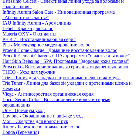
Estessimo Celcert - Селективная линия ухода за волосами и
кожей головы
Infinity Aurum Salon Care - Инновационная программа
"Абсолютное счастье"
IAU Infinity Aurum - Аромалиния
Lebel - Краска для волос
Materia OXY - Оксиданты
PH 4.7 - Восстанавливающая серия
Plia - Молекулярное моделирование волос
Proedit Home Charge - Домашнее восстановление волос
Proedit Element Charge - СПА-программа "Счастье для волос"
Hair Skin Relaxing - SPA-Программа "Здоровая кожа головы"
Proscenia - Восстанавливающая серия для окрашенных волос
THEO - Уход для мужчин
Trie - Линия для укладки с протеинами шелка и жемчуга
Trie Tuner - Линия для базовой укладки с протеинами шелка и
жемчуга
Viege - Антивозростная органическая серия
Locor Serum Color - Восстановление волос во время
окрашивания
One - Премиум уход
Luviona - Окрашивание и anti-age уход
Moii - Средства для волос и рук
Rufor - Бережное выпрямление волос
Londa (Германия)