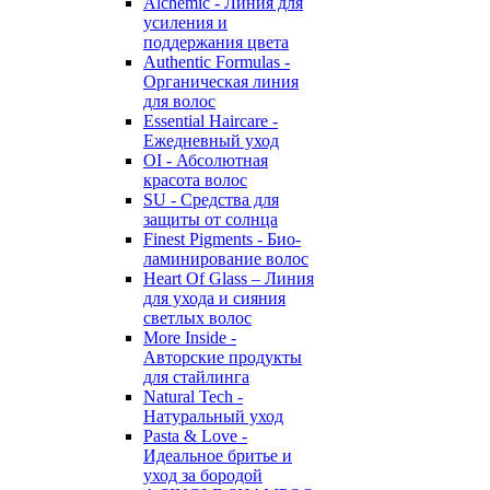
Alchemic - Линия для
усиления и
поддержания цвета
Authentic Formulas -
Органическая линия
для волос
Essential Haircare -
Eжедневный уход
OI - Абсолютная
красота волос
SU - Средства для
защиты от солнца
Finest Pigments - Био-
ламинирование волос
Heart Of Glass – Линия
для ухода и сияния
светлых волос
More Inside -
Авторские продукты
для стайлинга
Natural Tech -
Натуральный уход
Pasta & Love -
Идеальное бритье и
уход за бородой