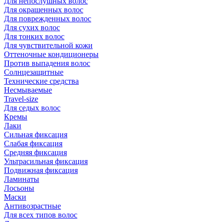
Для непослушных волос
Для окрашенных волос
Для поврежденных волос
Для сухих волос
Для тонких волос
Для чувствительной кожи
Оттеночные кондиционеры
Против выпадения волос
Солнцезащитные
Технические средства
Несмываемые
Travel-size
Для седых волос
Кремы
Лаки
Сильная фиксация
Слабая фиксация
Средняя фиксация
Ультрасильная фиксация
Подвижная фиксация
Ламинаты
Лосьоны
Маски
Антивозрастные
Для всех типов волос