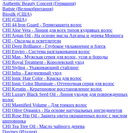
Authentic Beauty Concept (Германия)
Batiste (Великобритания)
Biosilk (США)
CHI (США)
CHI 44 Iron Guard - Термозащита волос
CHI Aloe Vera - Линия для всех типов кудрявых волос
CHI Argan Oil - На основе масла Арганы и дерева Моринга
CHI - Оксиды и осветлители
CHI Deep Brilliance - Глубокое увлажнение и блеск
CHI Enviro - Система разглаживания волос
CHI Man - Мужская серия для волос, усов и бороды
CHI Royal Treatment - Королевский уход
CHI Styling - Ухаживающий стайлинг
CHI Infra - Ежедневный уход
CHI Ionic Hair Color - Краска для волос
CHI Ionic Color Illuminate - Оттеночная серия для волос
CHI Keratin - Кератиновое восстановление волос
CHI Luxury Black Seed Oil - Линия уходов для поврежденных
волос
CHI Magnified Volume - Для тонких волос
CHI Olive Organics - На основе натуральных ингредиентов
CHI Rose Hip Oil - Защита цвета окрашенных волос с маслом
шиповника
CHI Tea Tree Oil - Масло чайного дерева
Davines (Италия)