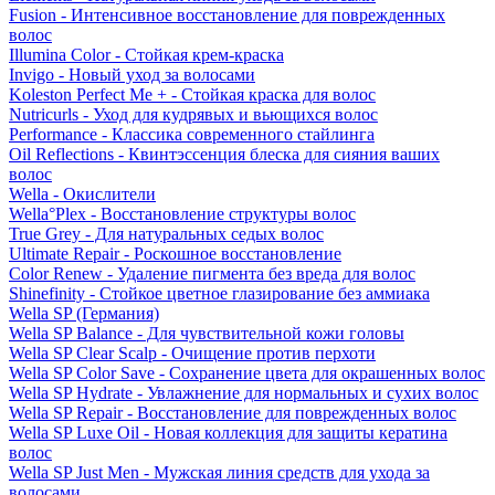
Fusion - Интенсивное восстановление для поврежденных
волос
Illumina Color - Стойкая крем-краска
Invigo - Новый уход за волосами
Koleston Perfect Me + - Стойкая краска для волос
Nutricurls - Уход для кудрявых и вьющихся волос
Performance - Классика современного стайлинга
Oil Reflections - Квинтэссенция блеска для сияния ваших
волос
Wella - Окислители
Wella°Plex - Восстановление структуры волос
True Grey - Для натуральных седых волос
Ultimate Repair - Роскошное восстановление
Color Renew - Удаление пигмента без вреда для волос
Shinefinity - Стойкое цветное глазирование без аммиака
Wella SP (Германия)
Wella SP Balance - Для чувствительной кожи головы
Wella SP Clear Scalp - Очищение против перхоти
Wella SP Color Save - Сохранение цвета для окрашенных волос
Wella SP Hydrate - Увлажнение для нормальных и сухих волос
Wella SP Repair - Восстановление для поврежденных волос
Wella SP Luxe Oil - Новая коллекция для защиты кератина
волос
Wella SP Just Men - Мужская линия средств для ухода за
волосами