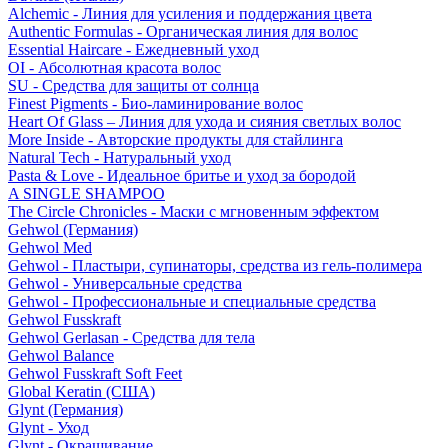
Alchemic - Линия для усиления и поддержания цвета
Authentic Formulas - Органическая линия для волос
Essential Haircare - Eжедневный уход
OI - Абсолютная красота волос
SU - Средства для защиты от солнца
Finest Pigments - Био-ламинирование волос
Heart Of Glass – Линия для ухода и сияния светлых волос
More Inside - Авторские продукты для стайлинга
Natural Tech - Натуральный уход
Pasta & Love - Идеальное бритье и уход за бородой
A SINGLE SHAMPOO
The Circle Chronicles - Маски с мгновенным эффектом
Gehwol (Германия)
Gehwol Med
Gehwol - Пластыри, супинаторы, средства из гель-полимера
Gehwol - Универсальные средства
Gehwol - Профессиональные и специальные средства
Gehwol Fusskraft
Gehwol Gerlasan - Средства для тела
Gehwol Balance
Gehwol Fusskraft Soft Feet
Global Keratin (США)
Glynt (Германия)
Glynt - Уход
Glynt - Окрашивание