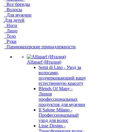
Все бренды
Волосы
Для мужчин
Для детей
Ноги
Лицо
Тело
Руки
Парикмахерские принадлежности
Alfaparf (Италия)
Semi di Lino - Уход за
волосами,
подчеркивающий вашу
естественную красоту
Blends Of Many -
Линия
профессиональных
продуктов для мужчин
Il Salone Milano -
Профессиональный
уход для волос
Lisse Design -
Трансформация волос