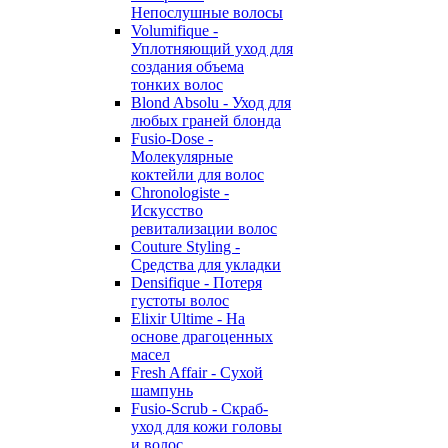
Непослушные волосы
Volumifique -
Уплотняющий уход для
создания объема
тонких волос
Blond Absolu - Уход для
любых граней блонда
Fusio-Dose -
Молекулярные
коктейли для волос
Chronologiste -
Искусство
ревитализации волос
Couture Styling -
Средства для укладки
Densifique - Потеря
густоты волос
Elixir Ultime - На
основе драгоценных
масел
Fresh Affair - Сухой
шампунь
Fusio-Scrub - Скраб-
уход для кожи головы
и волос