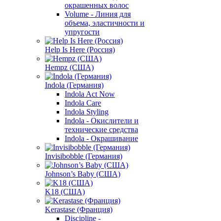
окрашенных волос
Volume - Линия для
объема, эластичности и
упругости
Help Is Here (Россия)
Hempz (США)
Indola (Германия)
Indola Act Now
Indola Care
Indola Styling
Indola - Окислители и
технические средства
Indola - Окрашивание
Invisibobble (Германия)
Johnson’s Baby (США)
K18 (США)
Kerastase (Франция)
Discipline -