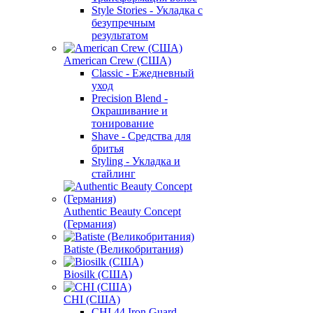
Style Stories - Укладка с
безупречным
результатом
American Crew (США)
Classic - Ежедневный
уход
Precision Blend -
Окрашивание и
тонирование
Shave - Средства для
бритья
Styling - Укладка и
стайлинг
Authentic Beauty Concept
(Германия)
Batiste (Великобритания)
Biosilk (США)
CHI (США)
CHI 44 Iron Guard -