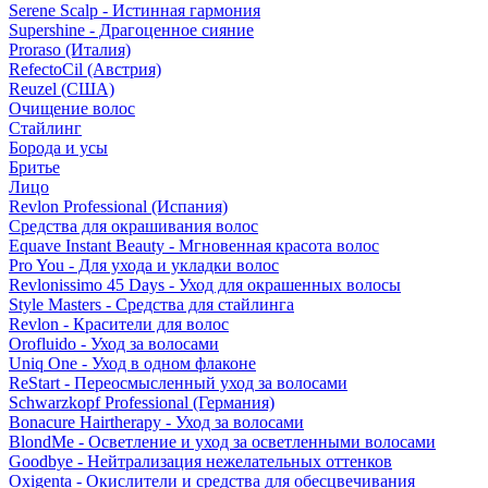
Serene Scalp - Истинная гармония
Supershine - Драгоценное сияние
Proraso (Италия)
RefectoCil (Австрия)
Reuzel (США)
Очищение волос
Стайлинг
Борода и усы
Бритье
Лицо
Revlon Professional (Испания)
Средства для окрашивания волос
Equave Instant Beauty - Мгновенная красота волос
Pro You - Для ухода и укладки волос
Revlonissimo 45 Days - Уход для окрашенных волосы
Style Masters - Средства для стайлинга
Revlon - Красители для волос
Orofluido - Уход за волосами
Uniq One - Уход в одном флаконе
ReStart - Переосмысленный уход за волосами
Schwarzkopf Professional (Германия)
Bonacure Hairtherapy - Уход за волосами
BlondMe - Осветление и уход за осветленными волосами
Goodbye - Нейтрализация нежелательных оттенков
Oxigenta - Окислители и средства для обесцвечивания