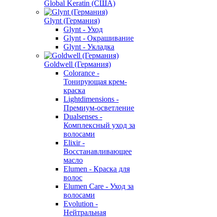
Global Keratin (США)
Glynt (Германия)
Glynt - Уход
Glynt - Окрашивание
Glynt - Укладка
Goldwell (Германия)
Colorance -
Тонирующая крем-
краска
Lightdimensions -
Премиум-осветление
Dualsenses -
Комплексный уход за
волосами
Elixir -
Восстанавливающее
масло
Elumen - Краска для
волос
Elumen Care - Уход за
волосами
Evolution -
Нейтральная