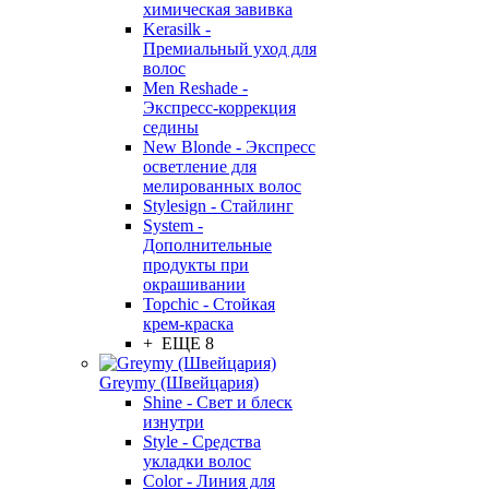
химическая завивка
Kerasilk -
Премиальный уход для
волос
Men Reshade -
Экспресс-коррекция
седины
New Blonde - Экспресс
осветление для
мелированных волос
Stylesign - Стайлинг
System -
Дополнительные
продукты при
окрашивании
Topchic - Стойкая
крем-краска
+ ЕЩЕ 8
Greymy (Швейцария)
Shine - Свет и блеск
изнутри
Style - Средства
укладки волос
Color - Линия для