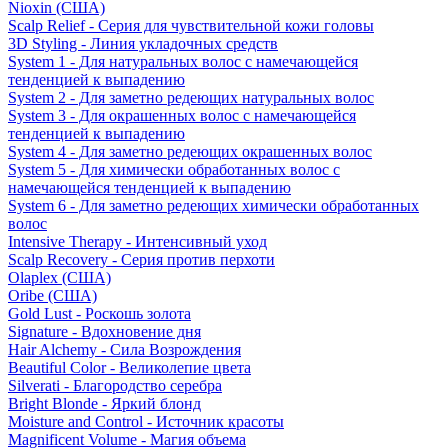
Nioxin (США)
Scalp Relief - Серия для чувствительной кожи головы
3D Styling - Линия укладочных средств
System 1 - Для натуральных волос с намечающейся
тенденцией к выпадению
System 2 - Для заметно редеющих натуральных волос
System 3 - Для окрашенных волос с намечающейся
тенденцией к выпадению
System 4 - Для заметно редеющих окрашенных волос
System 5 - Для химически обработанных волос с
намечающейся тенденцией к выпадению
System 6 - Для заметно редеющих химически обработанных
волос
Intensive Therapy - Интенсивный уход
Scalp Recovery - Серия против перхоти
Olaplex (США)
Oribe (США)
Gold Lust - Роскошь золота
Signature - Вдохновение дня
Hair Alchemy - Сила Возрождения
Beautiful Color - Великолепие цвета
Silverati - Благородство серебра
Bright Blonde - Яркий блонд
Moisture and Control - Источник красоты
Magnificent Volume - Магия объема