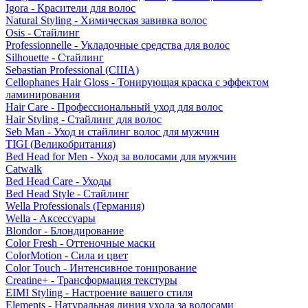
Igora - Красители для волос
Natural Styling - Химическая завивка волос
Osis - Стайлинг
Professionnelle - Укладочные средства для волос
Silhouette - Стайлинг
Sebastian Professional (США)
Cellophanes Hair Gloss - Тонирующая краска с эффектом
ламинирования
Hair Care - Профессиональный уход для волос
Hair Styling - Стайлинг для волос
Seb Man - Уход и стайлинг волос для мужчин
TIGI (Великобритания)
Bed Head for Men - Уход за волосами для мужчин
Catwalk
Bed Head Care - Уходы
Bed Head Style - Стайлинг
Wella Professionals (Германия)
Wella - Аксессуары
Blondor - Блондирование
Color Fresh - Оттеночные маски
ColorMotion - Сила и цвет
Color Touch - Интенсивное тонирование
Creatine+ - Трансформация текстуры
EIMI Styling - Настроение вашего стиля
Elements - Натуральная линия ухода за волосами