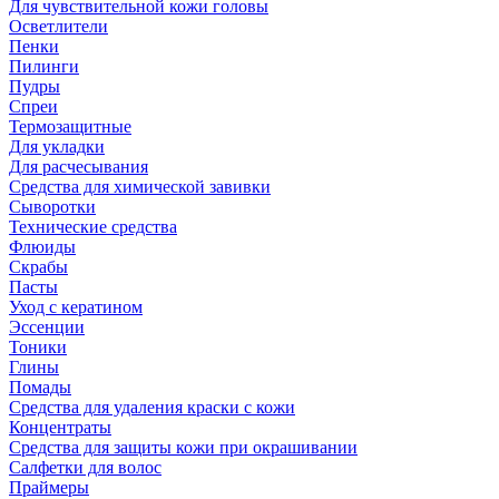
Для чувствительной кожи головы
Осветлители
Пенки
Пилинги
Пудры
Спреи
Термозащитные
Для укладки
Для расчесывания
Средства для химической завивки
Сыворотки
Технические средства
Флюиды
Скрабы
Пасты
Уход с кератином
Эссенции
Тоники
Глины
Помады
Средства для удаления краски с кожи
Концентраты
Средства для защиты кожи при окрашивании
Салфетки для волос
Праймеры