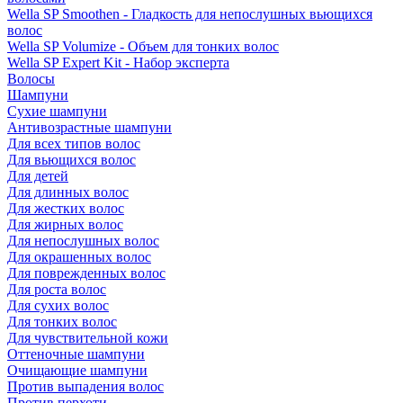
Wella SP Smoothen - Гладкость для непослушных вьющихся
волос
Wella SP Volumize - Объем для тонких волос
Wella SP Expert Kit - Набор эксперта
Волосы
Шампуни
Сухие шампуни
Антивозрастные шампуни
Для всех типов волос
Для вьющихся волос
Для детей
Для длинных волос
Для жестких волос
Для жирных волос
Для непослушных волос
Для окрашенных волос
Для поврежденных волос
Для роста волос
Для сухих волос
Для тонких волос
Для чувствительной кожи
Оттеночные шампуни
Очищающие шампуни
Против выпадения волос
Против перхоти