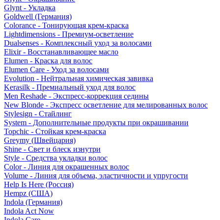
Glynt - Укладка
Goldwell (Германия)
Colorance - Тонирующая крем-краска
Lightdimensions - Премиум-осветление
Dualsenses - Комплексный уход за волосами
Elixir - Восстанавливающее масло
Elumen - Краска для волос
Elumen Care - Уход за волосами
Evolution - Нейтральная химическая завивка
Kerasilk - Премиальный уход для волос
Men Reshade - Экспресс-коррекция седины
New Blonde - Экспресс осветление для мелированных волос
Stylesign - Стайлинг
System - Дополнительные продукты при окрашивании
Topchic - Стойкая крем-краска
Greymy (Швейцария)
Shine - Свет и блеск изнутри
Style - Средства укладки волос
Color - Линия для окрашенных волос
Volume - Линия для объема, эластичности и упругости
Help Is Here (Россия)
Hempz (США)
Indola (Германия)
Indola Act Now
Indola Care