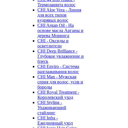
Термозащита волос
CHI Aloe Vera - Линия
для всех типов
кудрявых волос
CHI Argan Oil - На
основе масла Арганы и
дерева Моринга
CHI - Оксиды и
осветлители
CHI Deep Brilliance -
Глубокое увлажнение и
блеск
CHI Enviro - Система
разглаживания волос
CHI Man - Мужская
серия для волос, усов и
бороды
CHI Royal Treatment -
Королевский уход
CHI Styling -
Ухаживающий
стайлинг
CHI Infra -
Ежедневный уход