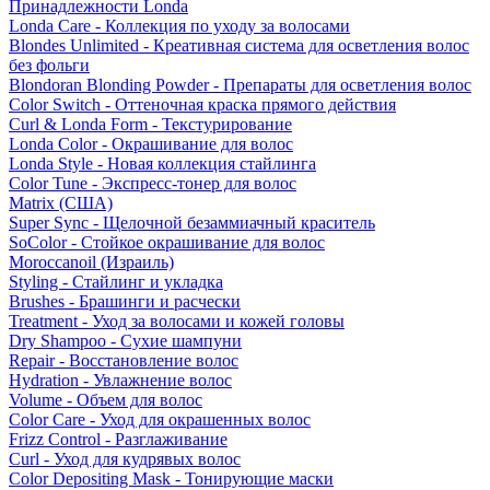
Принадлежности Londa
Londa Care - Коллекция по уходу за волосами
Blondes Unlimited - Креативная система для осветления волос
без фольги
Blondoran Blonding Powder - Препараты для осветления волос
Color Switch - Оттеночная краска прямого действия
Curl & Londa Form - Текстурирование
Londa Color - Окрашивание для волос
Londa Style - Новая коллекция стайлинга
Color Tune - Экспресс-тонер для волос
Matrix (США)
Super Sync - Щелочной безаммиачный краситель
SoColor - Стойкое окрашивание для волос
Moroccanoil (Израиль)
Styling - Стайлинг и укладка
Brushes - Брашинги и расчески
Treatment - Уход за волосами и кожей головы
Dry Shampoo - Сухие шампуни
Repair - Восстановление волос
Hydration - Увлажнение волос
Volume - Объем для волос
Color Care - Уход для окрашенных волос
Frizz Control - Разглаживание
Curl - Уход для кудрявых волос
Color Depositing Mask - Тонирующие маски