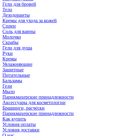
Гели для бровей
Тело
Дезодоранты
Кремы для ухода за кожей
Спреи
Соль для ванны
Молочко
Скрабы
Гели для душа
Руки
Кремы
Увлажняющие
Защитные
Питательные
Бальзамы
Гели
Мыло
Парикмахерские принадлежности
Аксессуары для косметологии
Брашинги, расчески
Парикмахерские принадлежности
Как купить
Условия оплаты
Условия доставки
О нас