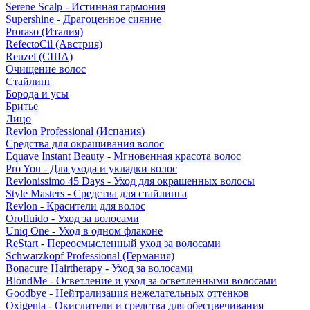
Serene Scalp - Истинная гармония
Supershine - Драгоценное сияние
Proraso (Италия)
RefectoCil (Австрия)
Reuzel (США)
Очищение волос
Стайлинг
Борода и усы
Бритье
Лицо
Revlon Professional (Испания)
Средства для окрашивания волос
Equave Instant Beauty - Мгновенная красота волос
Pro You - Для ухода и укладки волос
Revlonissimo 45 Days - Уход для окрашенных волосы
Style Masters - Средства для стайлинга
Revlon - Красители для волос
Orofluido - Уход за волосами
Uniq One - Уход в одном флаконе
ReStart - Переосмысленный уход за волосами
Schwarzkopf Professional (Германия)
Bonacure Hairtherapy - Уход за волосами
BlondMe - Осветление и уход за осветленными волосами
Goodbye - Нейтрализация нежелательных оттенков
Oxigenta - Окислители и средства для обесцвечивания