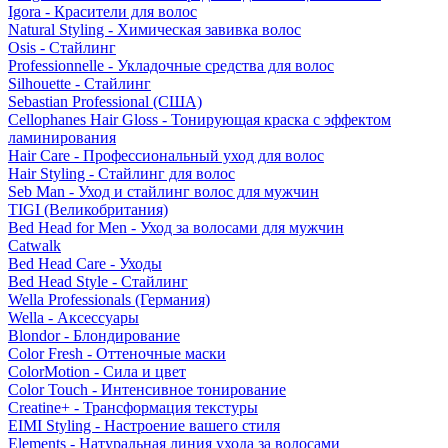
Igora - Красители для волос
Natural Styling - Химическая завивка волос
Osis - Стайлинг
Professionnelle - Укладочные средства для волос
Silhouette - Стайлинг
Sebastian Professional (США)
Cellophanes Hair Gloss - Тонирующая краска с эффектом
ламинирования
Hair Care - Профессиональный уход для волос
Hair Styling - Стайлинг для волос
Seb Man - Уход и стайлинг волос для мужчин
TIGI (Великобритания)
Bed Head for Men - Уход за волосами для мужчин
Catwalk
Bed Head Care - Уходы
Bed Head Style - Стайлинг
Wella Professionals (Германия)
Wella - Аксессуары
Blondor - Блондирование
Color Fresh - Оттеночные маски
ColorMotion - Сила и цвет
Color Touch - Интенсивное тонирование
Creatine+ - Трансформация текстуры
EIMI Styling - Настроение вашего стиля
Elements - Натуральная линия ухода за волосами