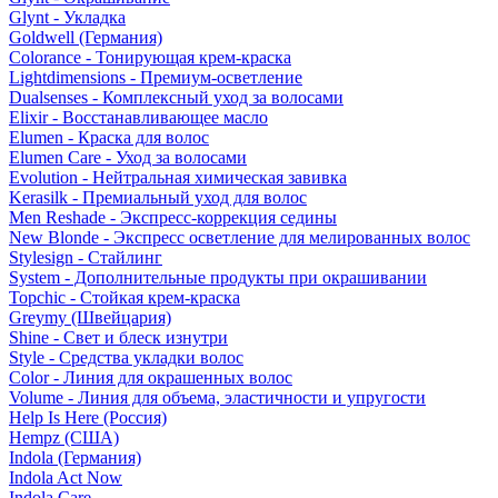
Glynt - Укладка
Goldwell (Германия)
Colorance - Тонирующая крем-краска
Lightdimensions - Премиум-осветление
Dualsenses - Комплексный уход за волосами
Elixir - Восстанавливающее масло
Elumen - Краска для волос
Elumen Care - Уход за волосами
Evolution - Нейтральная химическая завивка
Kerasilk - Премиальный уход для волос
Men Reshade - Экспресс-коррекция седины
New Blonde - Экспресс осветление для мелированных волос
Stylesign - Стайлинг
System - Дополнительные продукты при окрашивании
Topchic - Стойкая крем-краска
Greymy (Швейцария)
Shine - Свет и блеск изнутри
Style - Средства укладки волос
Color - Линия для окрашенных волос
Volume - Линия для объема, эластичности и упругости
Help Is Here (Россия)
Hempz (США)
Indola (Германия)
Indola Act Now
Indola Care