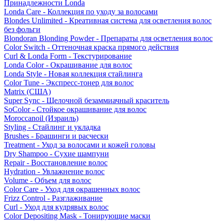
Принадлежности Londa
Londa Care - Коллекция по уходу за волосами
Blondes Unlimited - Креативная система для осветления волос
без фольги
Blondoran Blonding Powder - Препараты для осветления волос
Color Switch - Оттеночная краска прямого действия
Curl & Londa Form - Текстурирование
Londa Color - Окрашивание для волос
Londa Style - Новая коллекция стайлинга
Color Tune - Экспресс-тонер для волос
Matrix (США)
Super Sync - Щелочной безаммиачный краситель
SoColor - Стойкое окрашивание для волос
Moroccanoil (Израиль)
Styling - Стайлинг и укладка
Brushes - Брашинги и расчески
Treatment - Уход за волосами и кожей головы
Dry Shampoo - Сухие шампуни
Repair - Восстановление волос
Hydration - Увлажнение волос
Volume - Объем для волос
Color Care - Уход для окрашенных волос
Frizz Control - Разглаживание
Curl - Уход для кудрявых волос
Color Depositing Mask - Тонирующие маски