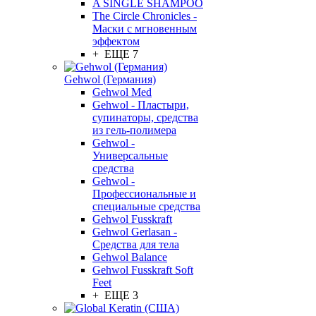
A SINGLE SHAMPOO
The Circle Chronicles -
Маски с мгновенным
эффектом
+ ЕЩЕ 7
Gehwol (Германия)
Gehwol Med
Gehwol - Пластыри,
супинаторы, средства
из гель-полимера
Gehwol -
Универсальные
средства
Gehwol -
Профессиональные и
специальные средства
Gehwol Fusskraft
Gehwol Gerlasan -
Средства для тела
Gehwol Balance
Gehwol Fusskraft Soft
Feet
+ ЕЩЕ 3