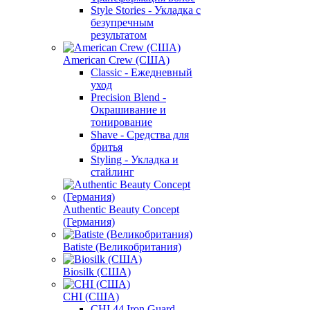
Style Stories - Укладка с
безупречным
результатом
American Crew (США)
Classic - Ежедневный
уход
Precision Blend -
Окрашивание и
тонирование
Shave - Средства для
бритья
Styling - Укладка и
стайлинг
Authentic Beauty Concept
(Германия)
Batiste (Великобритания)
Biosilk (США)
CHI (США)
CHI 44 Iron Guard -