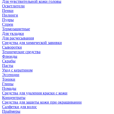
Для чувствительной кожи головы
Осветлители
Пенки
Пилинги
Пудры
Спреи
Термозащитные
Для укладки
Для расчесывания
Средства для химической завивки
Сыворотки
Технические средства
Флюиды
Скрабы
Пасты
Уход с кератином
Эссенции
Тоники
Глины
Помады
Средства для удаления краски с кожи
Концентраты
Средства для защиты кожи при окрашивании
Салфетки для волос
Праймеры