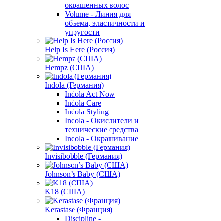
окрашенных волос
Volume - Линия для
объема, эластичности и
упругости
Help Is Here (Россия)
Hempz (США)
Indola (Германия)
Indola Act Now
Indola Care
Indola Styling
Indola - Окислители и
технические средства
Indola - Окрашивание
Invisibobble (Германия)
Johnson’s Baby (США)
K18 (США)
Kerastase (Франция)
Discipline -