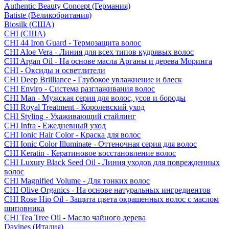
Authentic Beauty Concept (Германия)
Batiste (Великобритания)
Biosilk (США)
CHI (США)
CHI 44 Iron Guard - Термозащита волос
CHI Aloe Vera - Линия для всех типов кудрявых волос
CHI Argan Oil - На основе масла Арганы и дерева Моринга
CHI - Оксиды и осветлители
CHI Deep Brilliance - Глубокое увлажнение и блеск
CHI Enviro - Система разглаживания волос
CHI Man - Мужская серия для волос, усов и бороды
CHI Royal Treatment - Королевский уход
CHI Styling - Ухаживающий стайлинг
CHI Infra - Ежедневный уход
CHI Ionic Hair Color - Краска для волос
CHI Ionic Color Illuminate - Оттеночная серия для волос
CHI Keratin - Кератиновое восстановление волос
CHI Luxury Black Seed Oil - Линия уходов для поврежденных
волос
CHI Magnified Volume - Для тонких волос
CHI Olive Organics - На основе натуральных ингредиентов
CHI Rose Hip Oil - Защита цвета окрашенных волос с маслом
шиповника
CHI Tea Tree Oil - Масло чайного дерева
Davines (Италия)