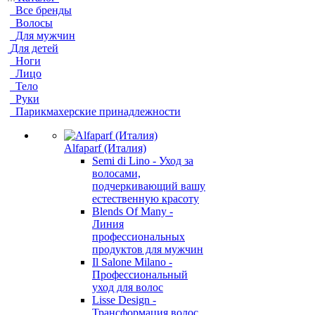
Все бренды
Волосы
Для мужчин
Для детей
Ноги
Лицо
Тело
Руки
Парикмахерские принадлежности
Alfaparf (Италия)
Semi di Lino - Уход за
волосами,
подчеркивающий вашу
естественную красоту
Blends Of Many -
Линия
профессиональных
продуктов для мужчин
Il Salone Milano -
Профессиональный
уход для волос
Lisse Design -
Трансформация волос