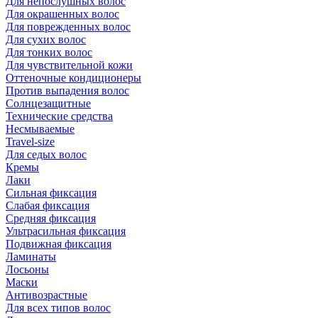
Для непослушных волос
Для окрашенных волос
Для поврежденных волос
Для сухих волос
Для тонких волос
Для чувствительной кожи
Оттеночные кондиционеры
Против выпадения волос
Солнцезащитные
Технические средства
Несмываемые
Travel-size
Для седых волос
Кремы
Лаки
Сильная фиксация
Слабая фиксация
Средняя фиксация
Ультрасильная фиксация
Подвижная фиксация
Ламинаты
Лосьоны
Маски
Антивозрастные
Для всех типов волос