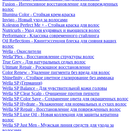
Fusion - Интенсивное восстановление для поврежденных
волос
Illumina Color - Стойкая крем-краска
Invigo - Новый уход за волосами
Koleston Perfect Me + - Стойкая краска для волос
Nutricurls - Уход для кудрявых и вьющихся волос
Performance - Классика современного стайлинга
Oil Reflections - Квинтэссенция блеска для сияния ваших
волос
Wella - Окислители
Wella°Plex - Восстановление структуры волос
True Grey - Для натуральных седых волос
Ultimate Repair - Роскошное восстановление
Color Renew - Удаление пигмента без вреда для волос
Shinefinity - Стойкое цветное глазирование без аммиака
Wella SP (Германия)
Wella SP Balance - Для чувствительной кожи головы
Wella SP Clear Scalp - Очищение против перхоти
Wella SP Color Save - Сохранение цвета для окрашенных волос
Wella SP Hydrate - Увлажнение для нормальных и сухих волос
Wella SP Repair - Восстановление для поврежденных волос
Wella SP Luxe Oil - Новая коллекция для защиты кератина
волос
Wella SP Just Men - Мужская линия средств для ухода за
волосами