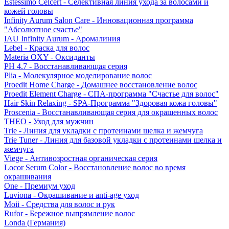
Estessimo Celcert - Селективная линия ухода за волосами и
кожей головы
Infinity Aurum Salon Care - Инновационная программа
"Абсолютное счастье"
IAU Infinity Aurum - Аромалиния
Lebel - Краска для волос
Materia OXY - Оксиданты
PH 4.7 - Восстанавливающая серия
Plia - Молекулярное моделирование волос
Proedit Home Charge - Домашнее восстановление волос
Proedit Element Charge - СПА-программа "Счастье для волос"
Hair Skin Relaxing - SPA-Программа "Здоровая кожа головы"
Proscenia - Восстанавливающая серия для окрашенных волос
THEO - Уход для мужчин
Trie - Линия для укладки с протеинами шелка и жемчуга
Trie Tuner - Линия для базовой укладки с протеинами шелка и
жемчуга
Viege - Антивозростная органическая серия
Locor Serum Color - Восстановление волос во время
окрашивания
One - Премиум уход
Luviona - Окрашивание и anti-age уход
Moii - Средства для волос и рук
Rufor - Бережное выпрямление волос
Londa (Германия)