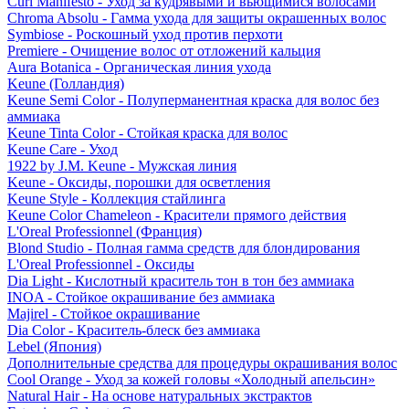
Curl Manifesto - Уход за кудрявыми и вьющимися волосами
Chroma Absolu - Гамма ухода для защиты окрашенных волос
Symbiose - Роскошный уход против перхоти
Premiere - Очищение волос от отложений кальция
Aura Botanica - Органическая линия ухода
Keune (Голландия)
Keune Semi Color - Полуперманентная краска для волос без
аммиака
Keune Tinta Color - Стойкая краска для волос
Keune Care - Уход
1922 by J.M. Keune - Мужская линия
Keune - Оксиды, порошки для осветления
Keune Style - Коллекция стайлинга
Keune Color Chameleon - Красители прямого действия
L'Oreal Professionnel (Франция)
Blond Studio - Полная гамма средств для блондирования
L'Oreal Professionnel - Оксиды
Dia Light - Кислотный краситель тон в тон без аммиака
INOA - Стойкое окрашивание без аммиака
Majirel - Стойкое окрашивание
Dia Color - Краситель-блеск без аммиака
Lebel (Япония)
Дополнительные средства для процедуры окрашивания волос
Cool Orange - Уход за кожей головы «Холодный апельсин»
Natural Hair - На основе натуральных экстрактов