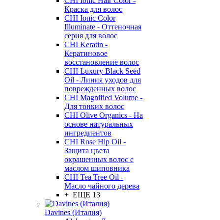
CHI Ionic Hair Color -
Краска для волос
CHI Ionic Color
Illuminate - Оттеночная
серия для волос
CHI Keratin -
Кератиновое
восстановление волос
CHI Luxury Black Seed
Oil - Линия уходов для
поврежденных волос
CHI Magnified Volume -
Для тонких волос
CHI Olive Organics - На
основе натуральных
ингредиентов
CHI Rose Hip Oil -
Защита цвета
окрашенных волос с
маслом шиповника
CHI Tea Tree Oil -
Масло чайного дерева
+ ЕЩЕ 13
Davines (Италия)