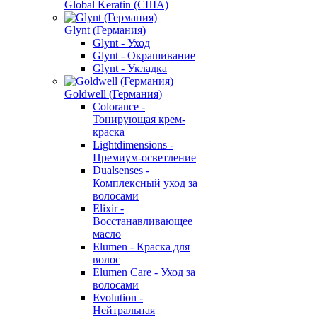
Global Keratin (США)
Glynt (Германия)
Glynt - Уход
Glynt - Окрашивание
Glynt - Укладка
Goldwell (Германия)
Colorance -
Тонирующая крем-
краска
Lightdimensions -
Премиум-осветление
Dualsenses -
Комплексный уход за
волосами
Elixir -
Восстанавливающее
масло
Elumen - Краска для
волос
Elumen Care - Уход за
волосами
Evolution -
Нейтральная