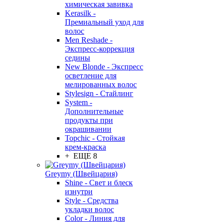
химическая завивка
Kerasilk -
Премиальный уход для
волос
Men Reshade -
Экспресс-коррекция
седины
New Blonde - Экспресс
осветление для
мелированных волос
Stylesign - Стайлинг
System -
Дополнительные
продукты при
окрашивании
Topchic - Стойкая
крем-краска
+ ЕЩЕ 8
Greymy (Швейцария)
Shine - Свет и блеск
изнутри
Style - Средства
укладки волос
Color - Линия для