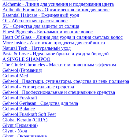
Alchemic - Линия для усиления и поддержания цвета
Authentic Formulas - Органическая линия для волос
Essential Haircare - Eжедневный уход
OI - Абсолютная красота волос
SU - Средства для защиты от солнца
Finest Pigments - Био-ламинирование волос
Heart Of Glass – Линия для ухода и сияния светлых волос
More Inside - Авторские продукты для стайлинга
Natural Tech - Натуральный уход
Pasta & Love - Идеальное бритье и уход за бородой
A SINGLE SHAMPOO
The Circle Chronicles - Маски с мгновенным эффектом
Gehwol (Германия)
Gehwol Med
Gehwol - Пластыри, супинаторы, средства из гель-полимера
Gehwol - Универсальные средства
Gehwol - Профессиональные и специальные средства
Gehwol Fusskraft
Gehwol Gerlasan - Средства для тела
Gehwol Balance
Gehwol Fusskraft Soft Feet
Global Keratin (США)
Glynt (Германия)
Glynt - Уход
Glynt - Окрашивание