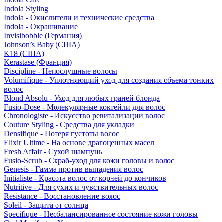
Indola Styling
Indola - Окислители и технические средства
Indola - Окрашивание
Invisibobble (Германия)
Johnson’s Baby (США)
K18 (США)
Kerastase (Франция)
Discipline - Непослушные волосы
Volumifique - Уплотняющий уход для создания объема тонких
волос
Blond Absolu - Уход для любых граней блонда
Fusio-Dose - Молекулярные коктейли для волос
Chronologiste - Искусство ревитализации волос
Couture Styling - Средства для укладки
Densifique - Потеря густоты волос
Elixir Ultime - На основе драгоценных масел
Fresh Affair - Сухой шампунь
Fusio-Scrub - Скраб-уход для кожи головы и волос
Genesis - Гамма против выпадения волос
Initialiste - Красота волос от корней до кончиков
Nutritive - Для сухих и чувствительных волос
Resistance - Восстановление волос
Soleil - Защита от солнца
Specifique - Несбалансированное состояние кожи головы