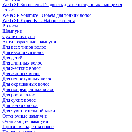
Wella SP Smoothen - Гладкость для непослушных вьющихся
волос
Wella SP Volumize - Объем для тонких волос
Wella SP Expert Kit - Набор эксперта
Волосы
Шампуни
Сухие шампуни
Антивозрастные шампуни
Для всех типов волос
Для вьющихся волос
Для детей
Для длинных волос
Для жестких волос
Для жирных волос
Для непослушных волос
Для окрашенных волос
Для поврежденных волос
Для роста волос
Для сухих волос
Для тонких волос
Для чувствительной кожи
Оттеночные шампуни
Очищающие шампуни
Против выпадения волос
Против перхоти