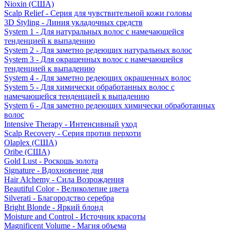
Nioxin (США)
Scalp Relief - Серия для чувствительной кожи головы
3D Styling - Линия укладочных средств
System 1 - Для натуральных волос с намечающейся
тенденцией к выпадению
System 2 - Для заметно редеющих натуральных волос
System 3 - Для окрашенных волос с намечающейся
тенденцией к выпадению
System 4 - Для заметно редеющих окрашенных волос
System 5 - Для химически обработанных волос с
намечающейся тенденцией к выпадению
System 6 - Для заметно редеющих химически обработанных
волос
Intensive Therapy - Интенсивный уход
Scalp Recovery - Серия против перхоти
Olaplex (США)
Oribe (США)
Gold Lust - Роскошь золота
Signature - Вдохновение дня
Hair Alchemy - Сила Возрождения
Beautiful Color - Великолепие цвета
Silverati - Благородство серебра
Bright Blonde - Яркий блонд
Moisture and Control - Источник красоты
Magnificent Volume - Магия объема