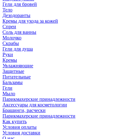
Гели для бровей
Тело
Дезодоранты
Кремы для ухода за кожей
Спреи
Соль для ванны
Молочко
Скрабы
Гели для душа
Руки
Кремы
Увлажняющие
Защитные
Питательные
Бальзамы
Гели
Мыло
Парикмахерские принадлежности
Аксессуары для косметологии
Брашинги, расчески
Парикмахерские принадлежности
Как купить
Условия оплаты
Условия доставки
О нас