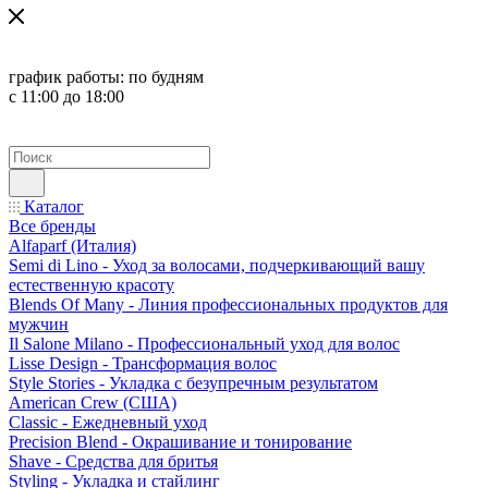
график работы:
по будням
с 11:00 до 18:00
Каталог
Все бренды
Alfaparf (Италия)
Semi di Lino - Уход за волосами, подчеркивающий вашу
естественную красоту
Blends Of Many - Линия профессиональных продуктов для
мужчин
Il Salone Milano - Профессиональный уход для волос
Lisse Design - Трансформация волос
Style Stories - Укладка с безупречным результатом
American Crew (США)
Classic - Ежедневный уход
Precision Blend - Окрашивание и тонирование
Shave - Средства для бритья
Styling - Укладка и стайлинг