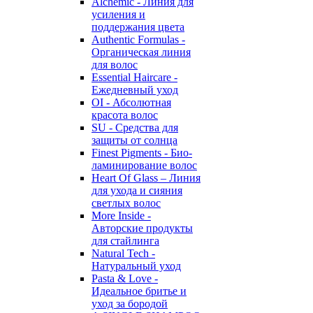
Alchemic - Линия для
усиления и
поддержания цвета
Authentic Formulas -
Органическая линия
для волос
Essential Haircare -
Eжедневный уход
OI - Абсолютная
красота волос
SU - Средства для
защиты от солнца
Finest Pigments - Био-
ламинирование волос
Heart Of Glass – Линия
для ухода и сияния
светлых волос
More Inside -
Авторские продукты
для стайлинга
Natural Tech -
Натуральный уход
Pasta & Love -
Идеальное бритье и
уход за бородой