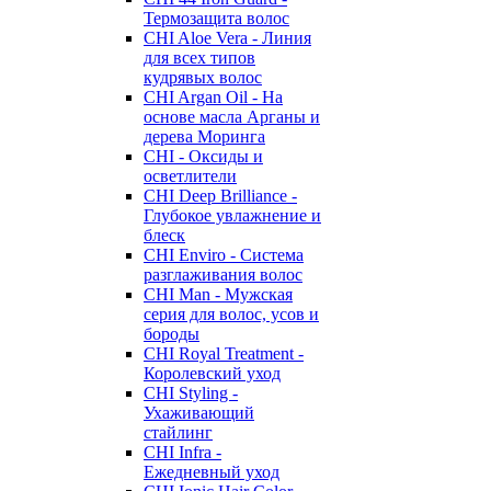
Термозащита волос
CHI Aloe Vera - Линия
для всех типов
кудрявых волос
CHI Argan Oil - На
основе масла Арганы и
дерева Моринга
CHI - Оксиды и
осветлители
CHI Deep Brilliance -
Глубокое увлажнение и
блеск
CHI Enviro - Система
разглаживания волос
CHI Man - Мужская
серия для волос, усов и
бороды
CHI Royal Treatment -
Королевский уход
CHI Styling -
Ухаживающий
стайлинг
CHI Infra -
Ежедневный уход