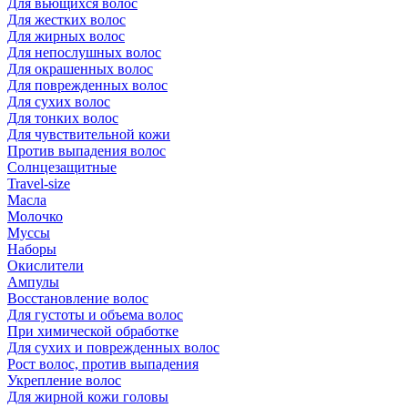
Для вьющихся волос
Для жестких волос
Для жирных волос
Для непослушных волос
Для окрашенных волос
Для поврежденных волос
Для сухих волос
Для тонких волос
Для чувствительной кожи
Против выпадения волос
Солнцезащитные
Travel-size
Масла
Молочко
Муссы
Наборы
Окислители
Ампулы
Восстановление волос
Для густоты и объема волос
При химической обработке
Для сухих и поврежденных волос
Рост волос, против выпадения
Укрепление волос
Для жирной кожи головы