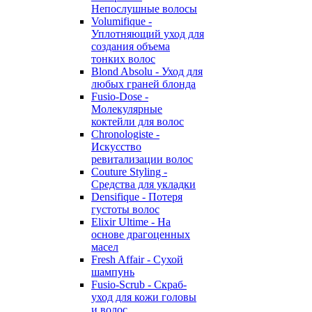
Непослушные волосы
Volumifique -
Уплотняющий уход для
создания объема
тонких волос
Blond Absolu - Уход для
любых граней блонда
Fusio-Dose -
Молекулярные
коктейли для волос
Chronologiste -
Искусство
ревитализации волос
Couture Styling -
Средства для укладки
Densifique - Потеря
густоты волос
Elixir Ultime - На
основе драгоценных
масел
Fresh Affair - Сухой
шампунь
Fusio-Scrub - Скраб-
уход для кожи головы
и волос