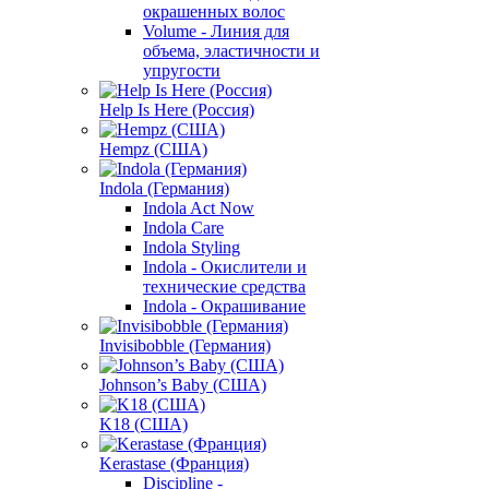
окрашенных волос
Volume - Линия для
объема, эластичности и
упругости
Help Is Here (Россия)
Hempz (США)
Indola (Германия)
Indola Act Now
Indola Care
Indola Styling
Indola - Окислители и
технические средства
Indola - Окрашивание
Invisibobble (Германия)
Johnson’s Baby (США)
K18 (США)
Kerastase (Франция)
Discipline -