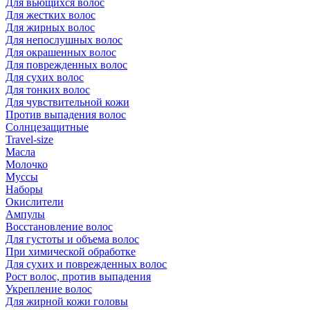
Для вьющихся волос
Для жестких волос
Для жирных волос
Для непослушных волос
Для окрашенных волос
Для поврежденных волос
Для сухих волос
Для тонких волос
Для чувствительной кожи
Против выпадения волос
Солнцезащитные
Travel-size
Масла
Молочко
Муссы
Наборы
Окислители
Ампулы
Восстановление волос
Для густоты и объема волос
При химической обработке
Для сухих и поврежденных волос
Рост волос, против выпадения
Укрепление волос
Для жирной кожи головы