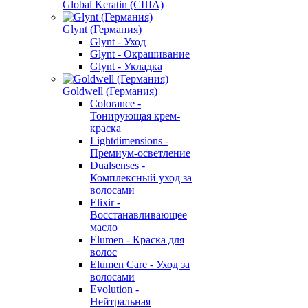
Global Keratin (США)
Glynt (Германия)
Glynt - Уход
Glynt - Окрашивание
Glynt - Укладка
Goldwell (Германия)
Colorance -
Тонирующая крем-
краска
Lightdimensions -
Премиум-осветление
Dualsenses -
Комплексный уход за
волосами
Elixir -
Восстанавливающее
масло
Elumen - Краска для
волос
Elumen Care - Уход за
волосами
Evolution -
Нейтральная