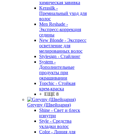
химическая завивка
Kerasilk -
Премиальный уход для
волос
Men Reshade -
Экспресс-коррекция
седины
New Blonde - Экспресс
осветление для
мелированных волос
Stylesign - Стайлинг
System -
Дополнительные
продукты при
окрашивании
Topchic - Стойкая
крем-краска
+ ЕЩЕ 8
Greymy (Швейцария)
Shine - Свет и блеск
изнутри
Style - Средства
укладки волос
Color - Линия для