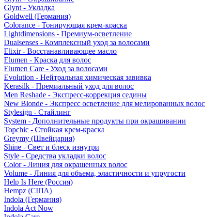
Glynt - Укладка
Goldwell (Германия)
Colorance - Тонирующая крем-краска
Lightdimensions - Премиум-осветление
Dualsenses - Комплексный уход за волосами
Elixir - Восстанавливающее масло
Elumen - Краска для волос
Elumen Care - Уход за волосами
Evolution - Нейтральная химическая завивка
Kerasilk - Премиальный уход для волос
Men Reshade - Экспресс-коррекция седины
New Blonde - Экспресс осветление для мелированных волос
Stylesign - Стайлинг
System - Дополнительные продукты при окрашивании
Topchic - Стойкая крем-краска
Greymy (Швейцария)
Shine - Свет и блеск изнутри
Style - Средства укладки волос
Color - Линия для окрашенных волос
Volume - Линия для объема, эластичности и упругости
Help Is Here (Россия)
Hempz (США)
Indola (Германия)
Indola Act Now
Indola Care