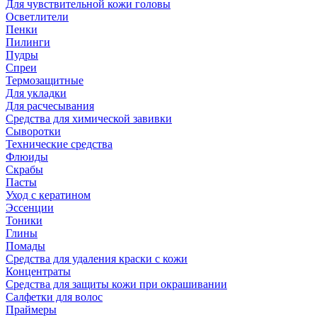
Для чувствительной кожи головы
Осветлители
Пенки
Пилинги
Пудры
Спреи
Термозащитные
Для укладки
Для расчесывания
Средства для химической завивки
Сыворотки
Технические средства
Флюиды
Скрабы
Пасты
Уход с кератином
Эссенции
Тоники
Глины
Помады
Средства для удаления краски с кожи
Концентраты
Средства для защиты кожи при окрашивании
Салфетки для волос
Праймеры