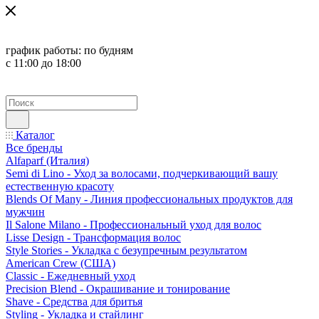
график работы:
по будням
с 11:00 до 18:00
Каталог
Все бренды
Alfaparf (Италия)
Semi di Lino - Уход за волосами, подчеркивающий вашу
естественную красоту
Blends Of Many - Линия профессиональных продуктов для
мужчин
Il Salone Milano - Профессиональный уход для волос
Lisse Design - Трансформация волос
Style Stories - Укладка с безупречным результатом
American Crew (США)
Classic - Ежедневный уход
Precision Blend - Окрашивание и тонирование
Shave - Средства для бритья
Styling - Укладка и стайлинг