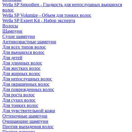
Wella SP Smoothen - Гладкость для непослушных вьющихся
волос
Wella SP Volumize - Объем для тонких волос
Wella SP Expert Kit - Набор эксперта
Волосы
Шампуни
Сухие шампуни
Антивозрастные шампуни
Для всех типов волос
Для вьющихся волос
Для детей
Для длинных волос
Для жестких волос
Для жирных волос
Для непослушных волос
Для окрашенных волос
Для поврежденных волос
Для роста волос
Для сухих волос
Для тонких волос
Для чувствительной кожи
Оттеночные шампуни
Очищающие шампуни
Против выпадения волос
Против перхоти