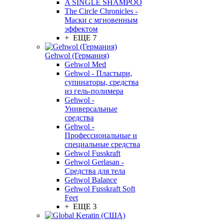
A SINGLE SHAMPOO
The Circle Chronicles -
Маски с мгновенным
эффектом
+ ЕЩЕ 7
Gehwol (Германия)
Gehwol Med
Gehwol - Пластыри,
супинаторы, средства
из гель-полимера
Gehwol -
Универсальные
средства
Gehwol -
Профессиональные и
специальные средства
Gehwol Fusskraft
Gehwol Gerlasan -
Средства для тела
Gehwol Balance
Gehwol Fusskraft Soft
Feet
+ ЕЩЕ 3