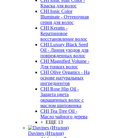
CHI Ionic Hair Color -
Краска для волос
CHI Ionic Color
Illuminate - Оттеночная
серия для волос
CHI Keratin -
Кератиновое
восстановление волос
CHI Luxury Black Seed
Oil - Линия уходов для
поврежденных волос
CHI Magnified Volume -
Для тонких волос
CHI Olive Organics - На
основе натуральных
ингредиентов
CHI Rose Hip Oil -
Защита цвета
окрашенных волос с
маслом шиповника
CHI Tea Tree Oil -
Масло чайного дерева
+ ЕЩЕ 13
Davines (Италия)