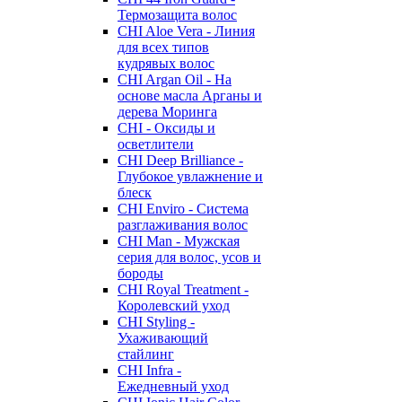
Термозащита волос
CHI Aloe Vera - Линия
для всех типов
кудрявых волос
CHI Argan Oil - На
основе масла Арганы и
дерева Моринга
CHI - Оксиды и
осветлители
CHI Deep Brilliance -
Глубокое увлажнение и
блеск
CHI Enviro - Система
разглаживания волос
CHI Man - Мужская
серия для волос, усов и
бороды
CHI Royal Treatment -
Королевский уход
CHI Styling -
Ухаживающий
стайлинг
CHI Infra -
Ежедневный уход