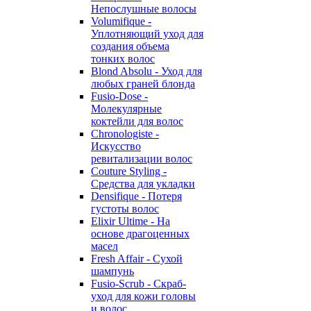
Непослушные волосы
Volumifique -
Уплотняющий уход для
создания объема
тонких волос
Blond Absolu - Уход для
любых граней блонда
Fusio-Dose -
Молекулярные
коктейли для волос
Chronologiste -
Искусство
ревитализации волос
Couture Styling -
Средства для укладки
Densifique - Потеря
густоты волос
Elixir Ultime - На
основе драгоценных
масел
Fresh Affair - Сухой
шампунь
Fusio-Scrub - Скраб-
уход для кожи головы
и волос