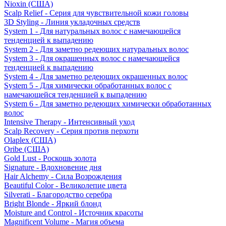
Nioxin (США)
Scalp Relief - Серия для чувствительной кожи головы
3D Styling - Линия укладочных средств
System 1 - Для натуральных волос с намечающейся
тенденцией к выпадению
System 2 - Для заметно редеющих натуральных волос
System 3 - Для окрашенных волос с намечающейся
тенденцией к выпадению
System 4 - Для заметно редеющих окрашенных волос
System 5 - Для химически обработанных волос с
намечающейся тенденцией к выпадению
System 6 - Для заметно редеющих химически обработанных
волос
Intensive Therapy - Интенсивный уход
Scalp Recovery - Серия против перхоти
Olaplex (США)
Oribe (США)
Gold Lust - Роскошь золота
Signature - Вдохновение дня
Hair Alchemy - Сила Возрождения
Beautiful Color - Великолепие цвета
Silverati - Благородство серебра
Bright Blonde - Яркий блонд
Moisture and Control - Источник красоты
Magnificent Volume - Магия объема