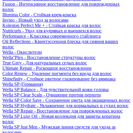
Fusion - Интенсивное восстановление для поврежденных
волос
Illumina Color - Стойкая крем-краска
Invigo - Новый уход за волосами
Koleston Perfect Me + - Стойкая краска для волос
Nutricurls - Уход для кудрявых и вьющихся волос
Performance - Классика современного стайлинга
Oil Reflections - Квинтэссенция блеска для сияния ваших
волос
Wella - Окислители
Wella°Plex - Восстановление структуры волос
True Grey - Для натуральных седых волос
Ultimate Repair - Роскошное восстановление
Color Renew - Удаление пигмента без вреда для волос
Shinefinity - Стойкое цветное глазирование без аммиака
Wella SP (Германия)
Wella SP Balance - Для чувствительной кожи головы
Wella SP Clear Scalp - Очищение против перхоти
Wella SP Color Save - Сохранение цвета для окрашенных волос
Wella SP Hydrate - Увлажнение для нормальных и сухих волос
Wella SP Repair - Восстановление для поврежденных волос
Wella SP Luxe Oil - Новая коллекция для защиты кератина
волос
Wella SP Just Men - Мужская линия средств для ухода за
волосами