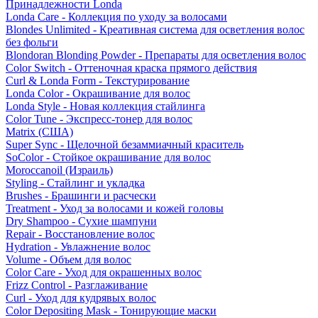
Принадлежности Londa
Londa Care - Коллекция по уходу за волосами
Blondes Unlimited - Креативная система для осветления волос
без фольги
Blondoran Blonding Powder - Препараты для осветления волос
Color Switch - Оттеночная краска прямого действия
Curl & Londa Form - Текстурирование
Londa Color - Окрашивание для волос
Londa Style - Новая коллекция стайлинга
Color Tune - Экспресс-тонер для волос
Matrix (США)
Super Sync - Щелочной безаммиачный краситель
SoColor - Стойкое окрашивание для волос
Moroccanoil (Израиль)
Styling - Стайлинг и укладка
Brushes - Брашинги и расчески
Treatment - Уход за волосами и кожей головы
Dry Shampoo - Сухие шампуни
Repair - Восстановление волос
Hydration - Увлажнение волос
Volume - Объем для волос
Color Care - Уход для окрашенных волос
Frizz Control - Разглаживание
Curl - Уход для кудрявых волос
Color Depositing Mask - Тонирующие маски