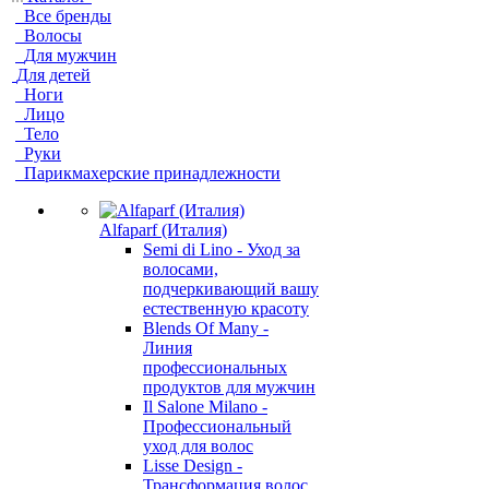
Все бренды
Волосы
Для мужчин
Для детей
Ноги
Лицо
Тело
Руки
Парикмахерские принадлежности
Alfaparf (Италия)
Semi di Lino - Уход за
волосами,
подчеркивающий вашу
естественную красоту
Blends Of Many -
Линия
профессиональных
продуктов для мужчин
Il Salone Milano -
Профессиональный
уход для волос
Lisse Design -
Трансформация волос