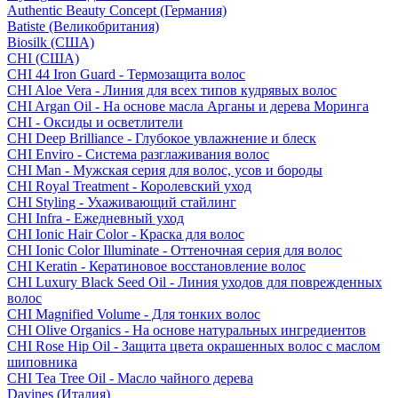
Authentic Beauty Concept (Германия)
Batiste (Великобритания)
Biosilk (США)
CHI (США)
CHI 44 Iron Guard - Термозащита волос
CHI Aloe Vera - Линия для всех типов кудрявых волос
CHI Argan Oil - На основе масла Арганы и дерева Моринга
CHI - Оксиды и осветлители
CHI Deep Brilliance - Глубокое увлажнение и блеск
CHI Enviro - Система разглаживания волос
CHI Man - Мужская серия для волос, усов и бороды
CHI Royal Treatment - Королевский уход
CHI Styling - Ухаживающий стайлинг
CHI Infra - Ежедневный уход
CHI Ionic Hair Color - Краска для волос
CHI Ionic Color Illuminate - Оттеночная серия для волос
CHI Keratin - Кератиновое восстановление волос
CHI Luxury Black Seed Oil - Линия уходов для поврежденных
волос
CHI Magnified Volume - Для тонких волос
CHI Olive Organics - На основе натуральных ингредиентов
CHI Rose Hip Oil - Защита цвета окрашенных волос с маслом
шиповника
CHI Tea Tree Oil - Масло чайного дерева
Davines (Италия)