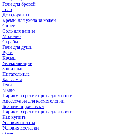
Гели для бровей
Тело
Дезодоранты
Кремы для ухода за кожей
Спреи
Соль для ванны
Молочко
Скрабы
Гели для душа
Руки
Кремы
Увлажняющие
Защитные
Питательные
Бальзамы
Гели
Мыло
Парикмахерские принадлежности
Аксессуары для косметологии
Брашинги, расчески
Парикмахерские принадлежности
Как купить
Условия оплаты
Условия доставки
О нас