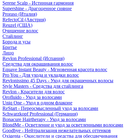
Serene Scalp - Истинная гармония
Supershine - Драгоценное сияние
Proraso (Италия)
RefectoCil (Австрия)
Reuzel (США)
Очищение волос
Стайлинг
Борода и усы
Бритье
Лицо
Revlon Professional (Испания)
Средства для окрашивания волос
Equave Instant Beauty - Мгновенная красота волос
Pro You - Для ухода и укладки волос
Revlonissimo 45 Days - Уход для окрашенных волосы
Style Masters - Средства для стайлинга
Revlon - Красители для волос
Orofluido - Уход за волосами
Uniq One - Уход в одном флаконе
ReStart - Переосмысленный уход за волосами
Schwarzkopf Professional (Германия)
Bonacure Hairtherapy - Уход за волосами
BlondMe - Осветление и уход за осветленными волосами
Goodbye - Нейтрализация нежелательных оттенков
Oxigenta - Окислители и средства для обесцвечивания