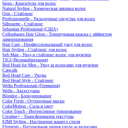
Igora - Красители для волос
Natural Styling - Химическая завивка волос
Osis - Стайлинг
Professionnelle - Укладочные средства для волос
Silhouette - Стайлинг
Sebastian Professional (США)
Cellophanes Hair Gloss - Тонирующая краска с эффектом
ламинирования
Hair Care - Профессиональный уход для волос
Hair Styling - Стайлинг для волос
Seb Man - Уход и стайлинг волос для мужчин
TIGI (Великобритания)
Bed Head for Men - Уход за волосами для мужчин
Catwalk
Bed Head Care - Уходы
Bed Head Style - Стайлинг
Wella Professionals (Германия)
Wella - Аксессуары
Blondor - Блондирование
Color Fresh - Оттеночные маски
ColorMotion - Сила и цвет
Color Touch - Интенсивное тонирование
Creatine+ - Трансформация текстуры
EIMI Styling - Настроение вашего стиля
Elements - Натуральная линия ухода за волосами