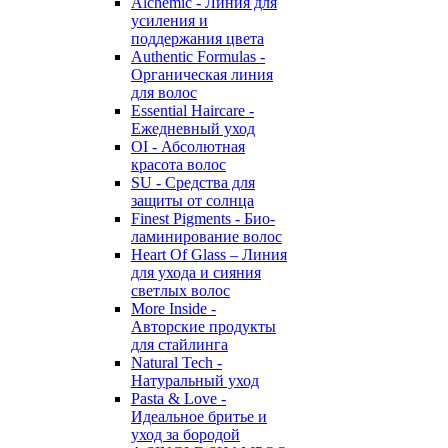
Alchemic - Линия для
усиления и
поддержания цвета
Authentic Formulas -
Органическая линия
для волос
Essential Haircare -
Eжедневный уход
OI - Абсолютная
красота волос
SU - Средства для
защиты от солнца
Finest Pigments - Био-
ламинирование волос
Heart Of Glass – Линия
для ухода и сияния
светлых волос
More Inside -
Авторские продукты
для стайлинга
Natural Tech -
Натуральный уход
Pasta & Love -
Идеальное бритье и
уход за бородой