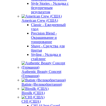
Style Stories - Укладка с
безупречным
результатом
American Crew (США)
Classic - Ежедневный
уход
Precision Blend -
Окрашивание и
тонирование
Shave - Средства для
бритья
Styling - Укладка и
стайлинг
Authentic Beauty Concept
(Германия)
Batiste (Великобритания)
Biosilk (США)
CHI (США)
CHI 44 Iron Guard -