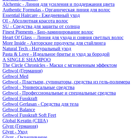
Alchemic - Линия для усиления и поддержания цвета
Authentic Formulas - Органическая линия для волос
Essential Haircare - Eжедневный уход
OI - Абсолютная красота волос
SU - Средства для защиты от солнца
Finest Pigments - Био-ламинирование волос
Heart Of Glass – Линия для ухода и сияния светлых волос
More Inside - Авторские продукты для стайлинга
Natural Tech - Натуральный уход
Pasta & Love - Идеальное бритье и уход за бородой
A SINGLE SHAMPOO
The Circle Chronicles - Маски с мгновенным эффектом
Gehwol (Германия)
Gehwol Med
Gehwol - Пластыри, супинаторы, средства из гель-полимера
Gehwol - Универсальные средства
Gehwol - Профессиональные и специальные средства
Gehwol Fusskraft
Gehwol Gerlasan - Средства для тела
Gehwol Balance
Gehwol Fusskraft Soft Feet
Global Keratin (США)
Glynt (Германия)
Glynt - Уход
Glynt - Окрашивание