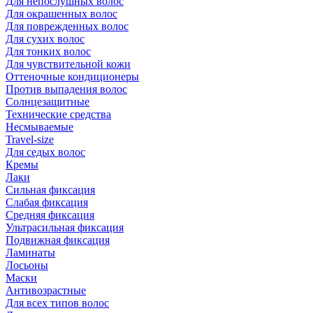
Для непослушных волос
Для окрашенных волос
Для поврежденных волос
Для сухих волос
Для тонких волос
Для чувствительной кожи
Оттеночные кондиционеры
Против выпадения волос
Солнцезащитные
Технические средства
Несмываемые
Travel-size
Для седых волос
Кремы
Лаки
Сильная фиксация
Слабая фиксация
Средняя фиксация
Ультрасильная фиксация
Подвижная фиксация
Ламинаты
Лосьоны
Маски
Антивозрастные
Для всех типов волос