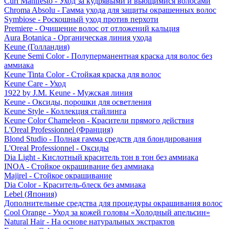
Curl Manifesto - Уход за кудрявыми и вьющимися волосами
Chroma Absolu - Гамма ухода для защиты окрашенных волос
Symbiose - Роскошный уход против перхоти
Premiere - Очищение волос от отложений кальция
Aura Botanica - Органическая линия ухода
Keune (Голландия)
Keune Semi Color - Полуперманентная краска для волос без
аммиака
Keune Tinta Color - Стойкая краска для волос
Keune Care - Уход
1922 by J.M. Keune - Мужская линия
Keune - Оксиды, порошки для осветления
Keune Style - Коллекция стайлинга
Keune Color Chameleon - Красители прямого действия
L'Oreal Professionnel (Франция)
Blond Studio - Полная гамма средств для блондирования
L'Oreal Professionnel - Оксиды
Dia Light - Кислотный краситель тон в тон без аммиака
INOA - Стойкое окрашивание без аммиака
Majirel - Стойкое окрашивание
Dia Color - Краситель-блеск без аммиака
Lebel (Япония)
Дополнительные средства для процедуры окрашивания волос
Cool Orange - Уход за кожей головы «Холодный апельсин»
Natural Hair - На основе натуральных экстрактов