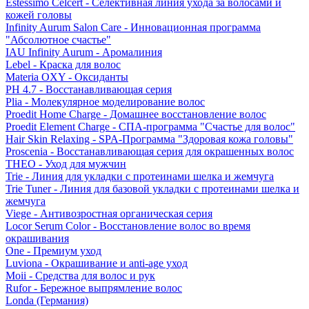
Estessimo Celcert - Селективная линия ухода за волосами и
кожей головы
Infinity Aurum Salon Care - Инновационная программа
"Абсолютное счастье"
IAU Infinity Aurum - Аромалиния
Lebel - Краска для волос
Materia OXY - Оксиданты
PH 4.7 - Восстанавливающая серия
Plia - Молекулярное моделирование волос
Proedit Home Charge - Домашнее восстановление волос
Proedit Element Charge - СПА-программа "Счастье для волос"
Hair Skin Relaxing - SPA-Программа "Здоровая кожа головы"
Proscenia - Восстанавливающая серия для окрашенных волос
THEO - Уход для мужчин
Trie - Линия для укладки с протеинами шелка и жемчуга
Trie Tuner - Линия для базовой укладки с протеинами шелка и
жемчуга
Viege - Антивозростная органическая серия
Locor Serum Color - Восстановление волос во время
окрашивания
One - Премиум уход
Luviona - Окрашивание и anti-age уход
Moii - Средства для волос и рук
Rufor - Бережное выпрямление волос
Londa (Германия)