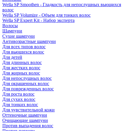
Wella SP Smoothen - Гладкость для непослушных вьющихся
волос
Wella SP Volumize - Объем для тонких волос
Wella SP Expert Kit - Набор эксперта
Волосы
Шампуни
Сухие шампуни
Антивозрастные шампуни
Для всех типов волос
Для вьющихся волос
Для детей
Для длинных волос
Для жестких волос
Для жирных волос
Для непослушных волос
Для окрашенных волос
Для поврежденных волос
Для роста волос
Для сухих волос
Для тонких волос
Для чувствительной кожи
Оттеночные шампуни
Очищающие шампуни
Против выпадения волос
Против перхоти