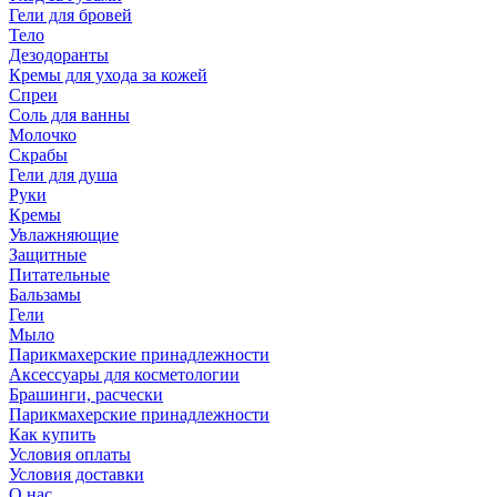
Гели для бровей
Тело
Дезодоранты
Кремы для ухода за кожей
Спреи
Соль для ванны
Молочко
Скрабы
Гели для душа
Руки
Кремы
Увлажняющие
Защитные
Питательные
Бальзамы
Гели
Мыло
Парикмахерские принадлежности
Аксессуары для косметологии
Брашинги, расчески
Парикмахерские принадлежности
Как купить
Условия оплаты
Условия доставки
О нас