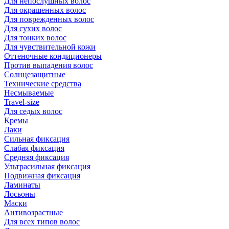
Для непослушных волос
Для окрашенных волос
Для поврежденных волос
Для сухих волос
Для тонких волос
Для чувствительной кожи
Оттеночные кондиционеры
Против выпадения волос
Солнцезащитные
Технические средства
Несмываемые
Travel-size
Для седых волос
Кремы
Лаки
Сильная фиксация
Слабая фиксация
Средняя фиксация
Ультрасильная фиксация
Подвижная фиксация
Ламинаты
Лосьоны
Маски
Антивозрастные
Для всех типов волос