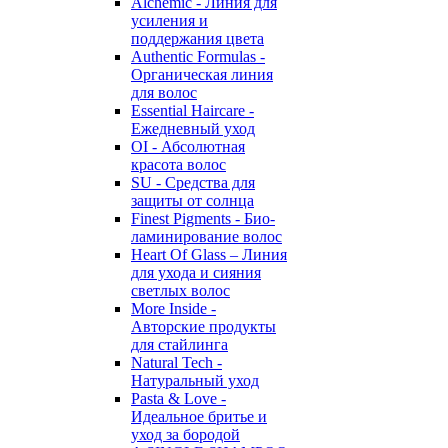
Alchemic - Линия для
усиления и
поддержания цвета
Authentic Formulas -
Органическая линия
для волос
Essential Haircare -
Eжедневный уход
OI - Абсолютная
красота волос
SU - Средства для
защиты от солнца
Finest Pigments - Био-
ламинирование волос
Heart Of Glass – Линия
для ухода и сияния
светлых волос
More Inside -
Авторские продукты
для стайлинга
Natural Tech -
Натуральный уход
Pasta & Love -
Идеальное бритье и
уход за бородой