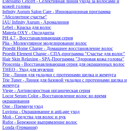
Estessimo Celcert - Селективная линия ухода за волосами и
кожей головы
Infinity Aurum Salon Care - Инновационная программа
"Абсолютное счастье"
IAU Infinity Aurum - Аромалиния
Lebel - Краска для волос
Materia OXY - Оксиданты
PH 4.7 - Восстанавливающая серия
Plia - Молекулярное моделирование волос
Proedit Home Charge - Домашнее восстановление волос
Proedit Element Charge - СПА-программа "Счастье для волос"
Hair Skin Relaxing - SPA-Программа "Здоровая кожа головы"
Proscenia - Восстанавливающая серия для окрашенных волос
THEO - Уход для мужчин
Trie - Линия для укладки с протеинами шелка и жемчуга
Trie Tuner - Линия для базовой укладки с протеинами шелка и
жемчуга
Viege - Антивозростная органическая серия
Locor Serum Color - Восстановление волос во время
окрашивания
One - Премиум уход
Luviona - Окрашивание и anti-age уход
Moii - Средства для волос и рук
Rufor - Бережное выпрямление волос
Londa (Германия)