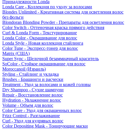
Принадлежности Londa
Londa Care - Коллекция по уходу за волосами
Blondes Unlimited - Креативная система для осветления волос
без фольги
Blondoran Blonding Powder - Препараты для осветления волос
Color Switch - Оттеночная краска прямого действия
Curl & Londa Form - Текстурирование
Londa Color - Окрашивание для волос
Londa Style - Новая коллекция стайлинга
Color Tune - Экспресс-тонер для волос
Matrix (США)
Super Sync - Щелочной безаммиачный краситель
SoColor - Стойкое окрашивание для волос
Moroccanoil (Израиль)
Styling - Стайлинг и укладка
Brushes - Брашинги и расчески
Treatment - Уход за волосами и кожей головы
Dry Shampoo - Сухие шампуни
Repair - Восстановление волос
Hydration - Увлажнение волос
Volume - Объем для волос
Color Care - Уход для окрашенных волос
Frizz Control - Разглаживание
Curl - Уход для кудрявых волос
Color Depositing Mask - Тонирующие маски