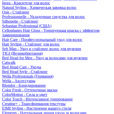
Igora - Красители для волос
Natural Styling - Химическая завивка волос
Osis - Стайлинг
Professionnelle - Укладочные средства для волос
Silhouette - Стайлинг
Sebastian Professional (США)
Cellophanes Hair Gloss - Тонирующая краска с эффектом
ламинирования
Hair Care - Профессиональный уход для волос
Hair Styling - Стайлинг для волос
Seb Man - Уход и стайлинг волос для мужчин
TIGI (Великобритания)
Bed Head for Men - Уход за волосами для мужчин
Catwalk
Bed Head Care - Уходы
Bed Head Style - Стайлинг
Wella Professionals (Германия)
Wella - Аксессуары
Blondor - Блондирование
Color Fresh - Оттеночные маски
ColorMotion - Сила и цвет
Color Touch - Интенсивное тонирование
Creatine+ - Трансформация текстуры
EIMI Styling - Настроение вашего стиля
Elements - Натуральная линия ухода за волосами