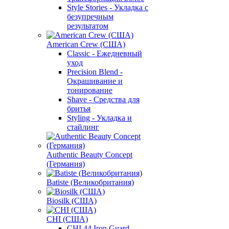
Style Stories - Укладка с
безупречным
результатом
American Crew (США)
Classic - Ежедневный
уход
Precision Blend -
Окрашивание и
тонирование
Shave - Средства для
бритья
Styling - Укладка и
стайлинг
Authentic Beauty Concept
(Германия)
Batiste (Великобритания)
Biosilk (США)
CHI (США)
CHI 44 Iron Guard -