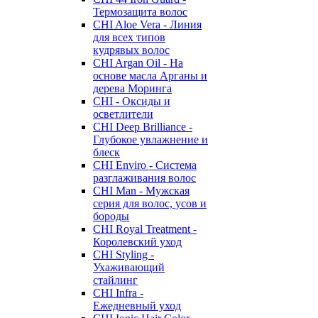
Термозащита волос
CHI Aloe Vera - Линия
для всех типов
кудрявых волос
CHI Argan Oil - На
основе масла Арганы и
дерева Моринга
CHI - Оксиды и
осветлители
CHI Deep Brilliance -
Глубокое увлажнение и
блеск
CHI Enviro - Система
разглаживания волос
CHI Man - Мужская
серия для волос, усов и
бороды
CHI Royal Treatment -
Королевский уход
CHI Styling -
Ухаживающий
стайлинг
CHI Infra -
Ежедневный уход