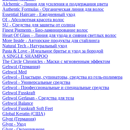
Alchemic - Линия для усиления и поддержания цвета
Authentic Formulas - Органическая линия для волос
Essential Haircare - Eжедневный уход
OI - Абсолютная красота волос
SU - Средства для защиты от солнца
Finest Pigments - Био-ламинирование волос
Heart Of Glass – Линия для ухода и сияния светлых волос
More Inside - Авторские продукты для стайлинга
Natural Tech - Натуральный уход
Pasta & Love - Идеальное бритье и уход за бородой
A SINGLE SHAMPOO
The Circle Chronicles - Маски с мгновенным эффектом
Gehwol (Германия)
Gehwol Med
Gehwol - Пластыри, супинаторы, средства из гель-полимера
Gehwol - Универсальные средства
Gehwol - Профессиональные и специальные средства
Gehwol Fusskraft
Gehwol Gerlasan - Средства для тела
Gehwol Balance
Gehwol Fusskraft Soft Feet
Global Keratin (США)
Glynt (Германия)
Glynt - Уход
Glynt - Окрашивание