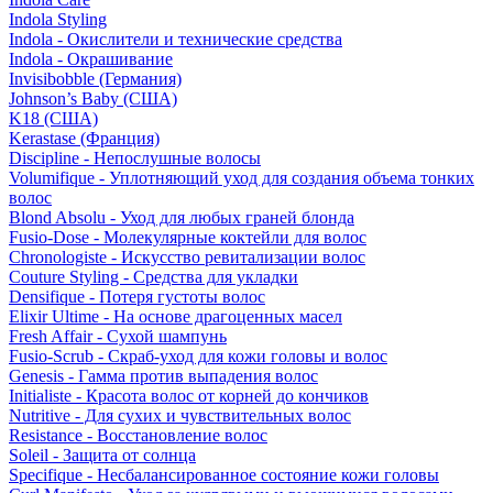
Indola Styling
Indola - Окислители и технические средства
Indola - Окрашивание
Invisibobble (Германия)
Johnson’s Baby (США)
K18 (США)
Kerastase (Франция)
Discipline - Непослушные волосы
Volumifique - Уплотняющий уход для создания объема тонких
волос
Blond Absolu - Уход для любых граней блонда
Fusio-Dose - Молекулярные коктейли для волос
Chronologiste - Искусство ревитализации волос
Couture Styling - Средства для укладки
Densifique - Потеря густоты волос
Elixir Ultime - На основе драгоценных масел
Fresh Affair - Сухой шампунь
Fusio-Scrub - Скраб-уход для кожи головы и волос
Genesis - Гамма против выпадения волос
Initialiste - Красота волос от корней до кончиков
Nutritive - Для сухих и чувствительных волос
Resistance - Восстановление волос
Soleil - Защита от солнца
Specifique - Несбалансированное состояние кожи головы