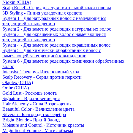
Nioxin (США)
Scalp Relief - Серия для чувствительной кожи головы
3D Styling - Линия укладочных средств
System 1 - Для натуральных волос с намечающейся
тенденцией к выпадению
System 2 - Для заметно редеющих натуральных волос
System 3 - Для окрашенных волос с намечающейся
тенденцией к выпадению
System 4 - Для заметно редеющих окрашенных волос
System 5 - Для химически обработанных волос с
намечающейся тенденцией к выпадению
System 6 - Для заметно редеющих химически обработанных
волос
Intensive Therapy - Интенсивный уход
Scalp Recovery - Серия против перхоти
Olaplex (США)
Oribe (США)
Gold Lust - Роскошь золота
Signature - Вдохновение дня
Hair Alchemy - Сила Возрождения
Beautiful Color - Великолепие цвета
Silverati - Благородство серебра
Bright Blonde - Яркий блонд
Moisture and Control - Источник красоты
Magnificent Volume - Магия объема