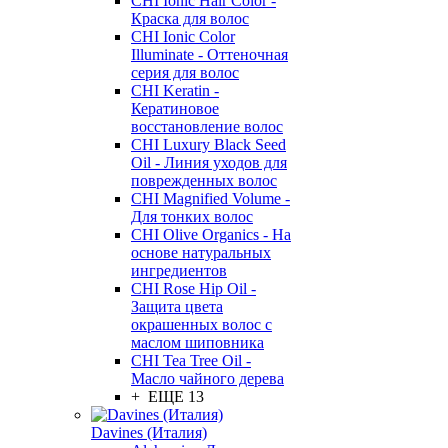
CHI Ionic Hair Color -
Краска для волос
CHI Ionic Color
Illuminate - Оттеночная
серия для волос
CHI Keratin -
Кератиновое
восстановление волос
CHI Luxury Black Seed
Oil - Линия уходов для
поврежденных волос
CHI Magnified Volume -
Для тонких волос
CHI Olive Organics - На
основе натуральных
ингредиентов
CHI Rose Hip Oil -
Защита цвета
окрашенных волос с
маслом шиповника
CHI Tea Tree Oil -
Масло чайного дерева
+ ЕЩЕ 13
Davines (Италия)