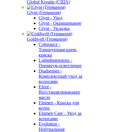
Global Keratin (США)
Glynt (Германия)
Glynt - Уход
Glynt - Окрашивание
Glynt - Укладка
Goldwell (Германия)
Colorance -
Тонирующая крем-
краска
Lightdimensions -
Премиум-осветление
Dualsenses -
Комплексный уход за
волосами
Elixir -
Восстанавливающее
масло
Elumen - Краска для
волос
Elumen Care - Уход за
волосами
Evolution -
Нейтральная