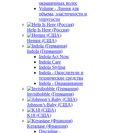
окрашенных волос
Volume - Линия для
объема, эластичности и
упругости
Help Is Here (Россия)
Hempz (США)
Indola (Германия)
Indola Act Now
Indola Care
Indola Styling
Indola - Окислители и
технические средства
Indola - Окрашивание
Invisibobble (Германия)
Johnson’s Baby (США)
K18 (США)
Kerastase (Франция)
Discipline -