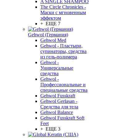
A SINGLE SHAMPOO
The Circle Chronicles -
Маски с мгновенным
эффектом
+ ЕЩЕ 7
Gehwol (Германия)
Gehwol Med
Gehwol - Пластыри,
супинаторы, средства
из гель-полимера
Gehwol -
Универсальные
средства
Gehwol -
Профессиональные и
специальные средства
Gehwol Fusskraft
Gehwol Gerlasan -
Средства для тела
Gehwol Balance
Gehwol Fusskraft Soft
Feet
+ ЕЩЕ 3