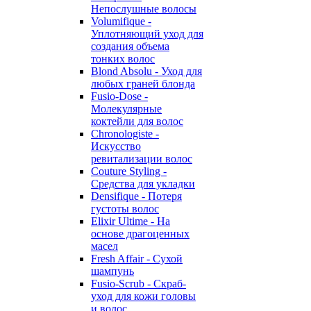
Непослушные волосы
Volumifique -
Уплотняющий уход для
создания объема
тонких волос
Blond Absolu - Уход для
любых граней блонда
Fusio-Dose -
Молекулярные
коктейли для волос
Chronologiste -
Искусство
ревитализации волос
Couture Styling -
Средства для укладки
Densifique - Потеря
густоты волос
Elixir Ultime - На
основе драгоценных
масел
Fresh Affair - Сухой
шампунь
Fusio-Scrub - Скраб-
уход для кожи головы
и волос