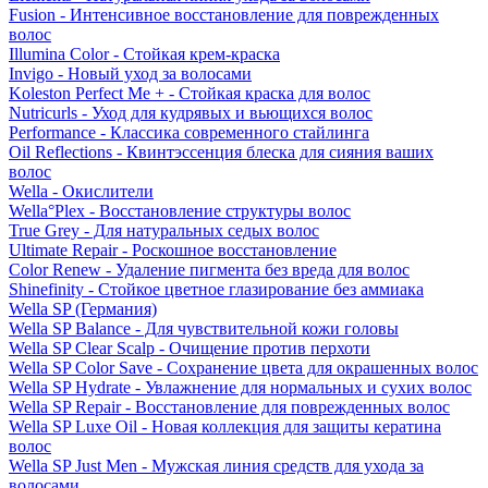
Fusion - Интенсивное восстановление для поврежденных
волос
Illumina Color - Стойкая крем-краска
Invigo - Новый уход за волосами
Koleston Perfect Me + - Стойкая краска для волос
Nutricurls - Уход для кудрявых и вьющихся волос
Performance - Классика современного стайлинга
Oil Reflections - Квинтэссенция блеска для сияния ваших
волос
Wella - Окислители
Wella°Plex - Восстановление структуры волос
True Grey - Для натуральных седых волос
Ultimate Repair - Роскошное восстановление
Color Renew - Удаление пигмента без вреда для волос
Shinefinity - Стойкое цветное глазирование без аммиака
Wella SP (Германия)
Wella SP Balance - Для чувствительной кожи головы
Wella SP Clear Scalp - Очищение против перхоти
Wella SP Color Save - Сохранение цвета для окрашенных волос
Wella SP Hydrate - Увлажнение для нормальных и сухих волос
Wella SP Repair - Восстановление для поврежденных волос
Wella SP Luxe Oil - Новая коллекция для защиты кератина
волос
Wella SP Just Men - Мужская линия средств для ухода за
волосами