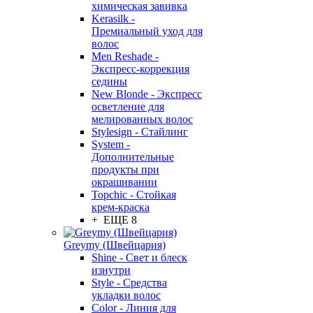
химическая завивка
Kerasilk -
Премиальный уход для
волос
Men Reshade -
Экспресс-коррекция
седины
New Blonde - Экспресс
осветление для
мелированных волос
Stylesign - Стайлинг
System -
Дополнительные
продукты при
окрашивании
Topchic - Стойкая
крем-краска
+ ЕЩЕ 8
Greymy (Швейцария)
Shine - Свет и блеск
изнутри
Style - Средства
укладки волос
Color - Линия для