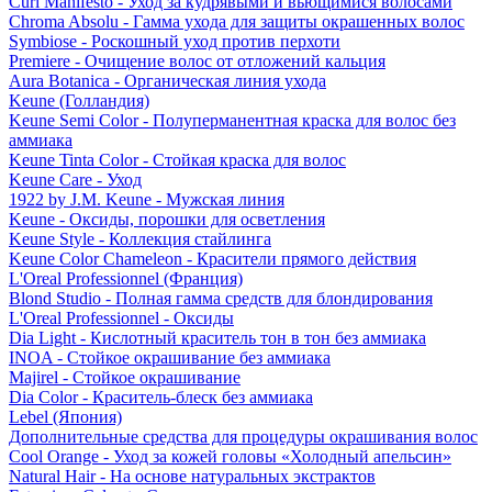
Curl Manifesto - Уход за кудрявыми и вьющимися волосами
Chroma Absolu - Гамма ухода для защиты окрашенных волос
Symbiose - Роскошный уход против перхоти
Premiere - Очищение волос от отложений кальция
Aura Botanica - Органическая линия ухода
Keune (Голландия)
Keune Semi Color - Полуперманентная краска для волос без
аммиака
Keune Tinta Color - Стойкая краска для волос
Keune Care - Уход
1922 by J.M. Keune - Мужская линия
Keune - Оксиды, порошки для осветления
Keune Style - Коллекция стайлинга
Keune Color Chameleon - Красители прямого действия
L'Oreal Professionnel (Франция)
Blond Studio - Полная гамма средств для блондирования
L'Oreal Professionnel - Оксиды
Dia Light - Кислотный краситель тон в тон без аммиака
INOA - Стойкое окрашивание без аммиака
Majirel - Стойкое окрашивание
Dia Color - Краситель-блеск без аммиака
Lebel (Япония)
Дополнительные средства для процедуры окрашивания волос
Cool Orange - Уход за кожей головы «Холодный апельсин»
Natural Hair - На основе натуральных экстрактов