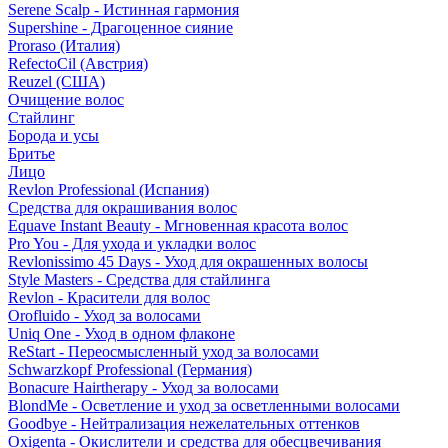
Serene Scalp - Истинная гармония
Supershine - Драгоценное сияние
Proraso (Италия)
RefectoCil (Австрия)
Reuzel (США)
Очищение волос
Стайлинг
Борода и усы
Бритье
Лицо
Revlon Professional (Испания)
Средства для окрашивания волос
Equave Instant Beauty - Мгновенная красота волос
Pro You - Для ухода и укладки волос
Revlonissimo 45 Days - Уход для окрашенных волосы
Style Masters - Средства для стайлинга
Revlon - Красители для волос
Orofluido - Уход за волосами
Uniq One - Уход в одном флаконе
ReStart - Переосмысленный уход за волосами
Schwarzkopf Professional (Германия)
Bonacure Hairtherapy - Уход за волосами
BlondMe - Осветление и уход за осветленными волосами
Goodbye - Нейтрализация нежелательных оттенков
Oxigenta - Окислители и средства для обесцвечивания