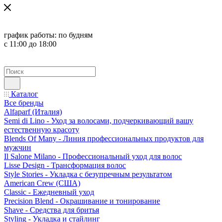
график работы:
по будням
с 11:00 до 18:00
Каталог
Все бренды
Alfaparf (Италия)
Semi di Lino - Уход за волосами, подчеркивающий вашу
естественную красоту
Blends Of Many - Линия профессиональных продуктов для
мужчин
Il Salone Milano - Профессиональный уход для волос
Lisse Design - Трансформация волос
Style Stories - Укладка с безупречным результатом
American Crew (США)
Classic - Ежедневный уход
Precision Blend - Окрашивание и тонирование
Shave - Средства для бритья
Styling - Укладка и стайлинг