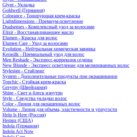
Glynt - Укладка
Goldwell (Германия)
Colorance - Тонирующая крем-краска
Lightdimensions - Премиум-осветление
Dualsenses - Комплексный уход за волосами
Elixir - Восстанавливающее масло
Elumen - Краска для волос
Elumen Care - Уход за волосами
Evolution - Нейтральная химическая завивка
Kerasilk - Премиальный уход для волос
Men Reshade - Экспресс-коррекция седины
New Blonde - Экспресс осветление для мелированных волос
Stylesign - Стайлинг
System - Дополнительные продукты при окрашивании
Topchic - Стойкая крем-краска
Greymy (Швейцария)
Shine - Свет и блеск изнутри
Style - Средства укладки волос
Color - Линия для окрашенных волос
Volume - Линия для объема, эластичности и упругости
Help Is Here (Россия)
Hempz (США)
Indola (Германия)
Indola Act Now
Indola Care