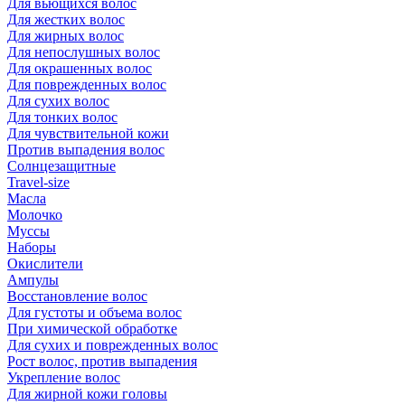
Для вьющихся волос
Для жестких волос
Для жирных волос
Для непослушных волос
Для окрашенных волос
Для поврежденных волос
Для сухих волос
Для тонких волос
Для чувствительной кожи
Против выпадения волос
Солнцезащитные
Travel-size
Масла
Молочко
Муссы
Наборы
Окислители
Ампулы
Восстановление волос
Для густоты и объема волос
При химической обработке
Для сухих и поврежденных волос
Рост волос, против выпадения
Укрепление волос
Для жирной кожи головы