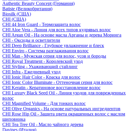
Authentic Beauty Concept (Германия)
Batiste (Великобритания)
Biosilk (США)
CHI (США)
CHI 44 Iron Guard - Термозащита волос
CHI Aloe Vera - Линия для всех типов кудрявых волос
CHI Argan Oil - На основе масла Арганы и дерева Моринга
CHI - Оксиды и осветлители
CHI Deep Brilliance - Глубокое увлажнение и блеск
CHI Enviro - Система разглаживания волос
CHI Man - Мужская серия для волос, усов и бороды
CHI Royal Treatment - Королевский уход
CHI Styling - Ухаживающий стайлинг
CHI Infra - Ежедневный уход
CHI Ionic Hair Color - Краска для волос
CHI Ionic Color Illuminate - Оттеночная серия для волос
CHI Keratin - Кератиновое восстановление волос
CHI Luxury Black Seed Oil - Линия уходов для поврежденных
волос
CHI Magnified Volume - Для тонких волос
CHI Olive Organics - На основе натуральных ингредиентов
CHI Rose Hip Oil - Защита цвета окрашенных волос с маслом
шиповника
CHI Tea Tree Oil - Масло чайного дерева
Davines (Италия)