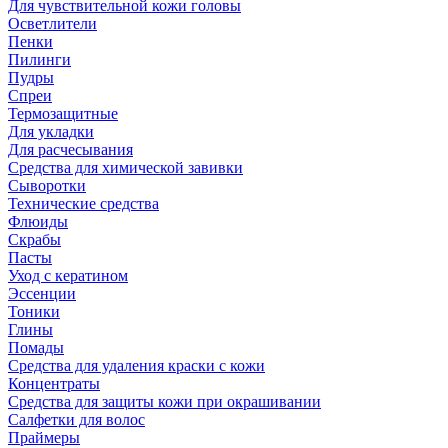
Для чувствительной кожи головы
Осветлители
Пенки
Пилинги
Пудры
Спреи
Термозащитные
Для укладки
Для расчесывания
Средства для химической завивки
Сыворотки
Технические средства
Флюиды
Скрабы
Пасты
Уход с кератином
Эссенции
Тоники
Глины
Помады
Средства для удаления краски с кожи
Концентраты
Средства для защиты кожи при окрашивании
Салфетки для волос
Праймеры