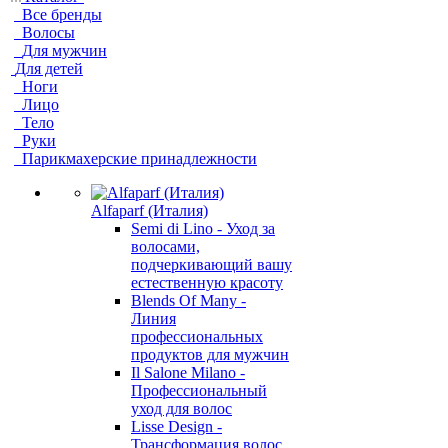
Все бренды
Волосы
Для мужчин
Для детей
Ноги
Лицо
Тело
Руки
Парикмахерские принадлежности
Alfaparf (Италия)
Semi di Lino - Уход за
волосами,
подчеркивающий вашу
естественную красоту
Blends Of Many -
Линия
профессиональных
продуктов для мужчин
Il Salone Milano -
Профессиональный
уход для волос
Lisse Design -
Трансформация волос