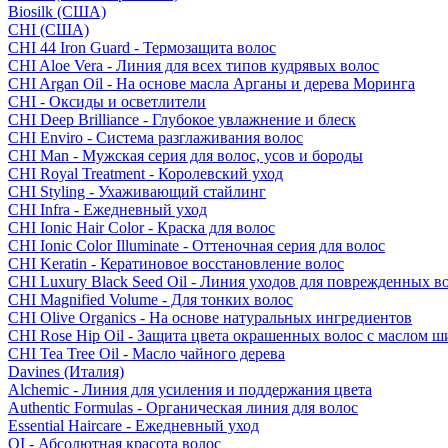
Biosilk (США)
CHI (США)
CHI 44 Iron Guard - Термозащита волос
CHI Aloe Vera - Линия для всех типов кудрявых волос
CHI Argan Oil - На основе масла Арганы и дерева Моринга
CHI - Оксиды и осветлители
CHI Deep Brilliance - Глубокое увлажнение и блеск
CHI Enviro - Система разглаживания волос
CHI Man - Мужская серия для волос, усов и бороды
CHI Royal Treatment - Королевский уход
CHI Styling - Ухаживающий стайлинг
CHI Infra - Ежедневный уход
CHI Ionic Hair Color - Краска для волос
CHI Ionic Color Illuminate - Оттеночная серия для волос
CHI Keratin - Кератиновое восстановление волос
CHI Luxury Black Seed Oil - Линия уходов для поврежденных в
CHI Magnified Volume - Для тонких волос
CHI Olive Organics - На основе натуральных ингредиентов
CHI Rose Hip Oil - Защита цвета окрашенных волос с маслом 
CHI Tea Tree Oil - Масло чайного дерева
Davines (Италия)
Alchemic - Линия для усиления и поддержания цвета
Authentic Formulas - Органическая линия для волос
Essential Haircare - Eжедневный уход
OI - Абсолютная красота волос