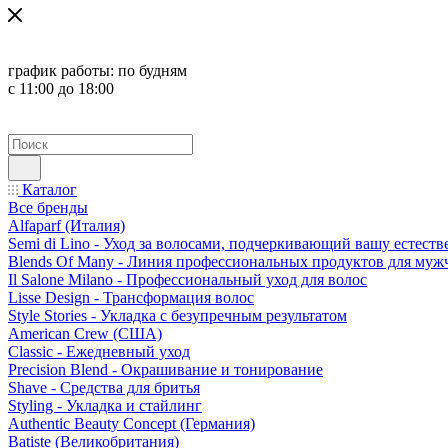
график работы:
по будням
с 11:00 до 18:00
Каталог
Все бренды
Alfaparf (Италия)
Semi di Lino - Уход за волосами, подчеркивающий вашу естест
Blends Of Many - Линия профессиональных продуктов для муж
Il Salone Milano - Профессиональный уход для волос
Lisse Design - Трансформация волос
Style Stories - Укладка с безупречным результатом
American Crew (США)
Classic - Ежедневный уход
Precision Blend - Окрашивание и тонирование
Shave - Средства для бритья
Styling - Укладка и стайлинг
Authentic Beauty Concept (Германия)
Batiste (Великобритания)