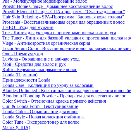
Plia - Молекулярное моделирование волос
Proedit Home Charge - Домашнее восстановление волос
Proedit Element Charge - СПА-программа "Счастье для волос"
Hair Skin Relaxing - SPA-Программа "Здоровая кожа головы"
Proscenia - Восстанавливающая серия для окрашенных волос
THEO - Уход для мужчин
Trie - Линия для укладки с протеинами шелка и жемчуга
Trie Tuner - Линия для базовой укладки с протеинами шелка и 
Viege - Антивозростная органическая серия
Locor Serum Color - Восстановление волос во время окрашиван
One - Премиум уход
Luviona - Окрашивание и anti-age уход
Moii - Средства для волос и рук
Rufor - Бережное выпрямление волос
Londa (Германия)
Принадлежности Londa
Londa Care - Коллекция по уходу за волосами
Blondes Unlimited - Креативная система для осветления волос б
Blondoran Blonding Powder - Препараты для осветления волос
Color Switch - Оттеночная краска прямого действия
Curl & Londa Form - Текстурирование
Londa Color - Окрашивание для волос
Londa Style - Новая коллекция стайлинга
Color Tune - Экспресс-тонер для волос
Matrix (США)