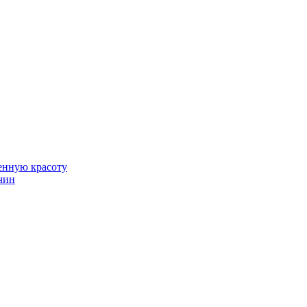
венную красоту
чин