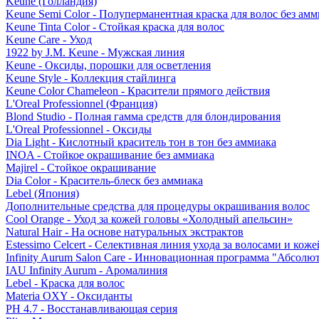
Keune (Голландия)
Keune Semi Color - Полуперманентная краска для волос без амм
Keune Tinta Color - Стойкая краска для волос
Keune Care - Уход
1922 by J.M. Keune - Мужская линия
Keune - Оксиды, порошки для осветления
Keune Style - Коллекция стайлинга
Keune Color Chameleon - Красители прямого действия
L'Oreal Professionnel (Франция)
Blond Studio - Полная гамма средств для блондирования
L'Oreal Professionnel - Оксиды
Dia Light - Кислотный краситель тон в тон без аммиака
INOA - Стойкое окрашивание без аммиака
Majirel - Стойкое окрашивание
Dia Color - Краситель-блеск без аммиака
Lebel (Япония)
Дополнительные средства для процедуры окрашивания волос
Cool Orange - Уход за кожей головы «Холодный апельсин»
Natural Hair - На основе натуральных экстрактов
Estessimo Celcert - Селективная линия ухода за волосами и кож
Infinity Aurum Salon Care - Инновационная программа "Абсолют
IAU Infinity Aurum - Аромалиния
Lebel - Краска для волос
Materia OXY - Оксиданты
PH 4.7 - Восстанавливающая серия