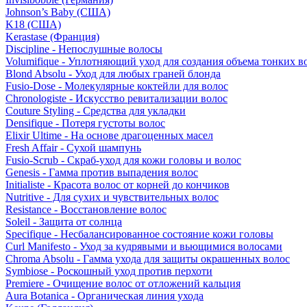
Johnson’s Baby (США)
K18 (США)
Kerastase (Франция)
Discipline - Непослушные волосы
Volumifique - Уплотняющий уход для создания объема тонких в
Blond Absolu - Уход для любых граней блонда
Fusio-Dose - Молекулярные коктейли для волос
Chronologiste - Искусство ревитализации волос
Couture Styling - Средства для укладки
Densifique - Потеря густоты волос
Elixir Ultime - На основе драгоценных масел
Fresh Affair - Сухой шампунь
Fusio-Scrub - Скраб-уход для кожи головы и волос
Genesis - Гамма против выпадения волос
Initialiste - Красота волос от корней до кончиков
Nutritive - Для сухих и чувствительных волос
Resistance - Восстановление волос
Soleil - Защита от солнца
Specifique - Несбалансированное состояние кожи головы
Curl Manifesto - Уход за кудрявыми и вьющимися волосами
Chroma Absolu - Гамма ухода для защиты окрашенных волос
Symbiose - Роскошный уход против перхоти
Premiere - Очищение волос от отложений кальция
Aura Botanica - Органическая линия ухода