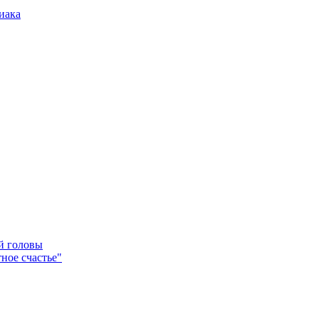
иака
ей головы
ное счастье"