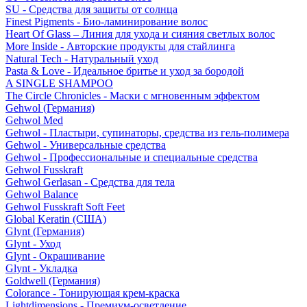
SU - Средства для защиты от солнца
Finest Pigments - Био-ламинирование волос
Heart Of Glass – Линия для ухода и сияния светлых волос
More Inside - Авторские продукты для стайлинга
Natural Tech - Натуральный уход
Pasta & Love - Идеальное бритье и уход за бородой
A SINGLE SHAMPOO
The Circle Chronicles - Маски с мгновенным эффектом
Gehwol (Германия)
Gehwol Med
Gehwol - Пластыри, супинаторы, средства из гель-полимера
Gehwol - Универсальные средства
Gehwol - Профессиональные и специальные средства
Gehwol Fusskraft
Gehwol Gerlasan - Средства для тела
Gehwol Balance
Gehwol Fusskraft Soft Feet
Global Keratin (США)
Glynt (Германия)
Glynt - Уход
Glynt - Окрашивание
Glynt - Укладка
Goldwell (Германия)
Colorance - Тонирующая крем-краска
Lightdimensions - Премиум-осветление