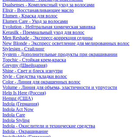
Dualsenses - Комплексный уход за волосами
Elixir - Восстанавливающее масло
Elumen - Краска для волос
Elumen Care - Уход за волосами
Evolution - Нейтральная химическая завивка
Kerasilk - Премиальный уход для волос
Men Reshade - Экспресс-коррекция седины
New Blonde - Экспресс осветление для мелированных волос
Stylesign - Стайлинг
System - Дополнительные продукты при окрашивании
Topchic - Стойкая крем-краска
Greymy (Швейцария)
Shine - Свет и блеск изнутри
Style - Средства укладки волос
Color - Линия для окрашенных волос
Volume - Линия для объема, эластичности и упругости
Help Is Here (Россия)
Hempz (США)
Indola (Германия)
Indola Act Now
Indola Care
Indola Styling
Indola - Окислители и технические средства
Indola - Окрашивание
Invisibobble (Германия)