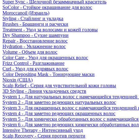
Super Sync - Щелочной безаммиачный краситель
SoColor - Стойкое окрашивание для волос
Moroccanoil (Израиль)
Styling - Стайлинг и укладка
Brushes - Брашинги и расчески
Treatment - Уход за волосами и кожей головы
Dry Shampoo - Сухие шампуни
Repair - Восстановление волос
Hydration - Увлажнение волос
Volume - Объем для волос
Color Care - Уход для окрашенных волос
Frizz Control - Разглаживание
Curl - Уход для кудрявых волос
Color Depositing Mask - Тонирующие маски
Nioxin (США)
Scalp Relief - Серия для чувствительной кожи головы
3D Styling - Линия укладочных средств
System 1 - Для натуральных волос с намечающейся тенденцией
System 2 - Для заметно редеющих натуральных волос
System 3 - Для окрашенных волос с намечающейся тенденцией
System 4 - Для заметно редеющих окрашенных волос
System 5 - Для химически обработанных волос с намечающейс
System 6 - Для заметно редеющих химически обработанных вол
Intensive Therapy - Интенсивный уход
Scalp Recovery - Серия против перхоти