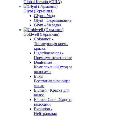
Global Keratin (США)
Glynt (Германия)
Glynt - Уход
Glynt - Окрашивание
Glynt - Укладка
Goldwell (Германия)
Colorance -
Тонирующая крем-
краска
Lightdimensions -
Премиум-осветление
Dualsenses -
Комплексный уход за
волосами
Elixir -
Восстанавливающее
масло
Elumen - Краска для
волос
Elumen Care - Уход за
волосами
Evolution -
Нейтральная