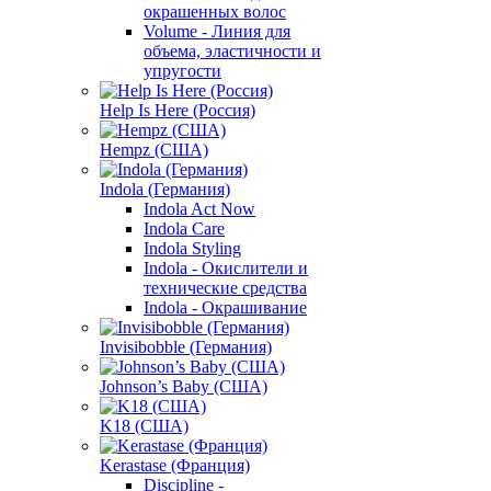
окрашенных волос
Volume - Линия для
объема, эластичности и
упругости
Help Is Here (Россия)
Hempz (США)
Indola (Германия)
Indola Act Now
Indola Care
Indola Styling
Indola - Окислители и
технические средства
Indola - Окрашивание
Invisibobble (Германия)
Johnson’s Baby (США)
K18 (США)
Kerastase (Франция)
Discipline -