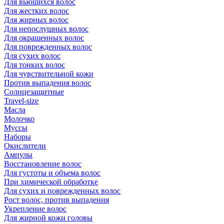
Для вьющихся волос
Для жестких волос
Для жирных волос
Для непослушных волос
Для окрашенных волос
Для поврежденных волос
Для сухих волос
Для тонких волос
Для чувствительной кожи
Против выпадения волос
Солнцезащитные
Travel-size
Масла
Молочко
Муссы
Наборы
Окислители
Ампулы
Восстановление волос
Для густоты и объема волос
При химической обработке
Для сухих и поврежденных волос
Рост волос, против выпадения
Укрепление волос
Для жирной кожи головы