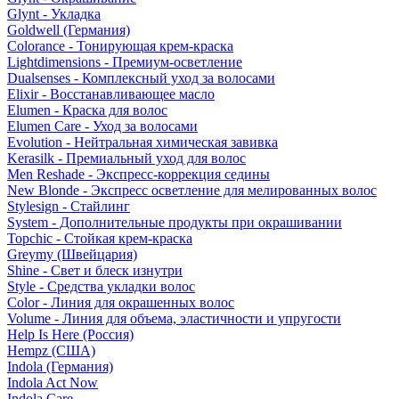
Glynt - Укладка
Goldwell (Германия)
Colorance - Тонирующая крем-краска
Lightdimensions - Премиум-осветление
Dualsenses - Комплексный уход за волосами
Elixir - Восстанавливающее масло
Elumen - Краска для волос
Elumen Care - Уход за волосами
Evolution - Нейтральная химическая завивка
Kerasilk - Премиальный уход для волос
Men Reshade - Экспресс-коррекция седины
New Blonde - Экспресс осветление для мелированных волос
Stylesign - Стайлинг
System - Дополнительные продукты при окрашивании
Topchic - Стойкая крем-краска
Greymy (Швейцария)
Shine - Свет и блеск изнутри
Style - Средства укладки волос
Color - Линия для окрашенных волос
Volume - Линия для объема, эластичности и упругости
Help Is Here (Россия)
Hempz (США)
Indola (Германия)
Indola Act Now
Indola Care