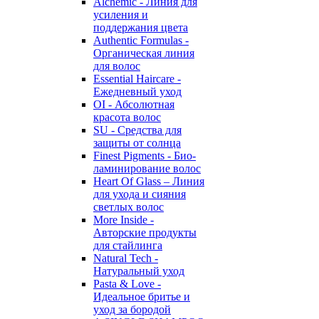
Alchemic - Линия для
усиления и
поддержания цвета
Authentic Formulas -
Органическая линия
для волос
Essential Haircare -
Eжедневный уход
OI - Абсолютная
красота волос
SU - Средства для
защиты от солнца
Finest Pigments - Био-
ламинирование волос
Heart Of Glass – Линия
для ухода и сияния
светлых волос
More Inside -
Авторские продукты
для стайлинга
Natural Tech -
Натуральный уход
Pasta & Love -
Идеальное бритье и
уход за бородой