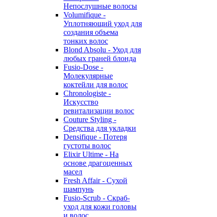
Непослушные волосы
Volumifique -
Уплотняющий уход для
создания объема
тонких волос
Blond Absolu - Уход для
любых граней блонда
Fusio-Dose -
Молекулярные
коктейли для волос
Chronologiste -
Искусство
ревитализации волос
Couture Styling -
Средства для укладки
Densifique - Потеря
густоты волос
Elixir Ultime - На
основе драгоценных
масел
Fresh Affair - Сухой
шампунь
Fusio-Scrub - Скраб-
уход для кожи головы
и волос