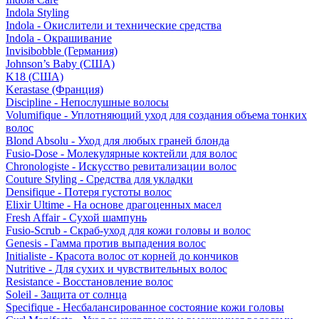
Indola Styling
Indola - Окислители и технические средства
Indola - Окрашивание
Invisibobble (Германия)
Johnson’s Baby (США)
K18 (США)
Kerastase (Франция)
Discipline - Непослушные волосы
Volumifique - Уплотняющий уход для создания объема тонких
волос
Blond Absolu - Уход для любых граней блонда
Fusio-Dose - Молекулярные коктейли для волос
Chronologiste - Искусство ревитализации волос
Couture Styling - Средства для укладки
Densifique - Потеря густоты волос
Elixir Ultime - На основе драгоценных масел
Fresh Affair - Сухой шампунь
Fusio-Scrub - Скраб-уход для кожи головы и волос
Genesis - Гамма против выпадения волос
Initialiste - Красота волос от корней до кончиков
Nutritive - Для сухих и чувствительных волос
Resistance - Восстановление волос
Soleil - Защита от солнца
Specifique - Несбалансированное состояние кожи головы