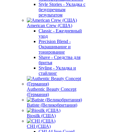
Style Stories - Укладка с
безупречным
результатом
American Crew (США)
Classic - Ежедневный
уход
Precision Blend -
Окрашивание и
тонирование
Shave - Средства для
бритья
Styling - Укладка и
стайлинг
Authentic Beauty Concept
(Германия)
Batiste (Великобритания)
Biosilk (США)
CHI (США)
CHI 44 Iron Guard -