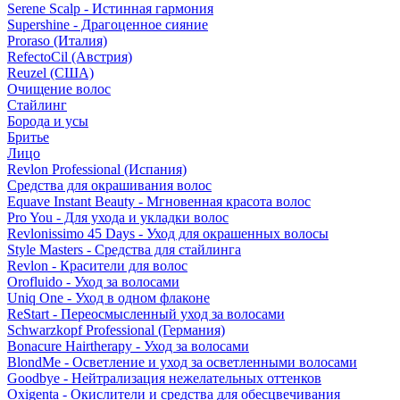
Serene Scalp - Истинная гармония
Supershine - Драгоценное сияние
Proraso (Италия)
RefectoCil (Австрия)
Reuzel (США)
Очищение волос
Стайлинг
Борода и усы
Бритье
Лицо
Revlon Professional (Испания)
Средства для окрашивания волос
Equave Instant Beauty - Мгновенная красота волос
Pro You - Для ухода и укладки волос
Revlonissimo 45 Days - Уход для окрашенных волосы
Style Masters - Средства для стайлинга
Revlon - Красители для волос
Orofluido - Уход за волосами
Uniq One - Уход в одном флаконе
ReStart - Переосмысленный уход за волосами
Schwarzkopf Professional (Германия)
Bonacure Hairtherapy - Уход за волосами
BlondMe - Осветление и уход за осветленными волосами
Goodbye - Нейтрализация нежелательных оттенков
Oxigenta - Окислители и средства для обесцвечивания