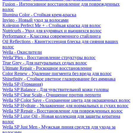
Fusion - Интенсивное восстановление для поврежденных
волос
Illumina Color - Стойкая крем-краска
Invigo - Новый уход за волосами
Koleston Perfect Me + - Стойкая краска для волос
Nutricurls - Уход для кудрявых и вьющихся волос
Performance - Классика современного стайлинга
Oil Reflections - Квинтэссенция блеска для сияния ваших
волос
Wella - Окислители
Wella°Plex - Восстановление структуры волос
True Grey - Для натуральных седых волос
Ultimate Repair - Роскошное восстановление
Color Renew - Удаление пигмента без вреда для волос
Shinefinity - Стойкое цветное глазирование без аммиака
Wella SP (Германия)
Wella SP Balance - Для чувствительной кожи головы
Wella SP Clear Scalp - Очищение против перхоти
Wella SP Color Save - Сохранение цвета для окрашенных волос
Wella SP Hydrate - Увлажнение для нормальных и сухих волос
Wella SP Repair - Восстановление для поврежденных волос
Wella SP Luxe Oil - Новая коллекция для защиты кератина
волос
Wella SP Just Men - Мужская линия средств для ухода за
волосами