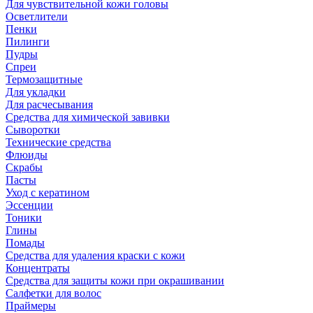
Для чувствительной кожи головы
Осветлители
Пенки
Пилинги
Пудры
Спреи
Термозащитные
Для укладки
Для расчесывания
Средства для химической завивки
Сыворотки
Технические средства
Флюиды
Скрабы
Пасты
Уход с кератином
Эссенции
Тоники
Глины
Помады
Средства для удаления краски с кожи
Концентраты
Средства для защиты кожи при окрашивании
Салфетки для волос
Праймеры