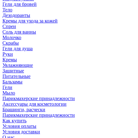
Гели для бровей
Тело
Дезодоранты
Кремы для ухода за кожей
Спреи
Соль для ванны
Молочко
Скрабы
Гели для душа
Руки
Кремы
Увлажняющие
Защитные
Питательные
Бальзамы
Гели
Мыло
Парикмахерские принадлежности
Аксессуары для косметологии
Брашинги, расчески
Парикмахерские принадлежности
Как купить
Условия оплаты
Условия доставки
О нас