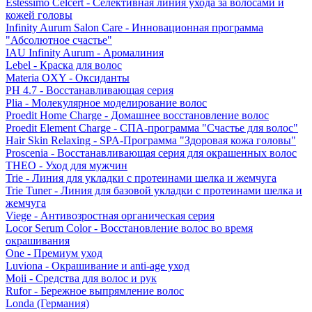
Estessimo Celcert - Селективная линия ухода за волосами и
кожей головы
Infinity Aurum Salon Care - Инновационная программа
"Абсолютное счастье"
IAU Infinity Aurum - Аромалиния
Lebel - Краска для волос
Materia OXY - Оксиданты
PH 4.7 - Восстанавливающая серия
Plia - Молекулярное моделирование волос
Proedit Home Charge - Домашнее восстановление волос
Proedit Element Charge - СПА-программа "Счастье для волос"
Hair Skin Relaxing - SPA-Программа "Здоровая кожа головы"
Proscenia - Восстанавливающая серия для окрашенных волос
THEO - Уход для мужчин
Trie - Линия для укладки с протеинами шелка и жемчуга
Trie Tuner - Линия для базовой укладки с протеинами шелка и
жемчуга
Viege - Антивозростная органическая серия
Locor Serum Color - Восстановление волос во время
окрашивания
One - Премиум уход
Luviona - Окрашивание и anti-age уход
Moii - Средства для волос и рук
Rufor - Бережное выпрямление волос
Londa (Германия)