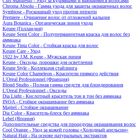
Curl Manifesto - Уход за кудрявыми и вьющимися волосами
Chroma Absolu - Гамма ухода для защиты окрашенных волос
Symbiose - Роскошный уход против перхоти
Premiere - Очищение волос от отложений кальция
Aura Botanica - Органическая линия ухода
Keune (Голландия)
Keune Semi Color - Полуперманентная краска для волос без
аммиака
Keune Tinta Color - Стойкая краска для волос
Keune Care - Уход
1922 by J.M. Keune - Мужская линия
Keune - Оксиды, порошки для осветления
Keune Style - Коллекция стайлинга
Keune Color Chameleon - Красители прямого действия
L'Oreal Professionnel (Франция)
Blond Studio - Полная гамма средств для блондирования
L'Oreal Professionnel - Оксиды
Dia Light - Кислотный краситель тон в тон без аммиака
INOA - Стойкое окрашивание без аммиака
Majirel - Стойкое окрашивание
Dia Color - Краситель-блеск без аммиака
Lebel (Япония)
Дополнительные средства для процедуры окрашивания волос
Cool Orange - Уход за кожей головы «Холодный апельсин»
Natural Hair - На основе натуральных экстрактов