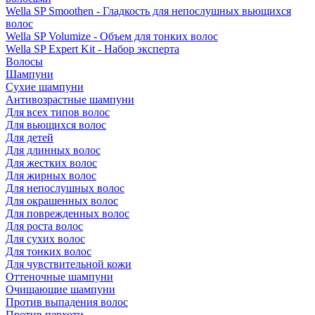
Wella SP Smoothen - Гладкость для непослушных вьющихся
волос
Wella SP Volumize - Объем для тонких волос
Wella SP Expert Kit - Набор эксперта
Волосы
Шампуни
Сухие шампуни
Антивозрастные шампуни
Для всех типов волос
Для вьющихся волос
Для детей
Для длинных волос
Для жестких волос
Для жирных волос
Для непослушных волос
Для окрашенных волос
Для поврежденных волос
Для роста волос
Для сухих волос
Для тонких волос
Для чувствительной кожи
Оттеночные шампуни
Очищающие шампуни
Против выпадения волос
Против перхоти