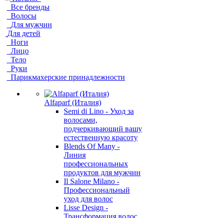
Все бренды
Волосы
Для мужчин
Для детей
Ноги
Лицо
Тело
Руки
Парикмахерские принадлежности
Alfaparf (Италия)
Semi di Lino - Уход за
волосами,
подчеркивающий вашу
естественную красоту
Blends Of Many -
Линия
профессиональных
продуктов для мужчин
Il Salone Milano -
Профессиональный
уход для волос
Lisse Design -
Трансформация волос