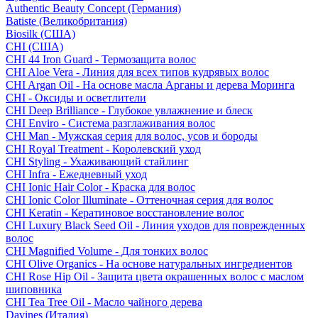
Authentic Beauty Concept (Германия)
Batiste (Великобритания)
Biosilk (США)
CHI (США)
CHI 44 Iron Guard - Термозащита волос
CHI Aloe Vera - Линия для всех типов кудрявых волос
CHI Argan Oil - На основе масла Арганы и дерева Моринга
CHI - Оксиды и осветлители
CHI Deep Brilliance - Глубокое увлажнение и блеск
CHI Enviro - Система разглаживания волос
CHI Man - Мужская серия для волос, усов и бороды
CHI Royal Treatment - Королевский уход
CHI Styling - Ухаживающий стайлинг
CHI Infra - Ежедневный уход
CHI Ionic Hair Color - Краска для волос
CHI Ionic Color Illuminate - Оттеночная серия для волос
CHI Keratin - Кератиновое восстановление волос
CHI Luxury Black Seed Oil - Линия уходов для поврежденных
волос
CHI Magnified Volume - Для тонких волос
CHI Olive Organics - На основе натуральных ингредиентов
CHI Rose Hip Oil - Защита цвета окрашенных волос с маслом
шиповника
CHI Tea Tree Oil - Масло чайного дерева
Davines (Италия)