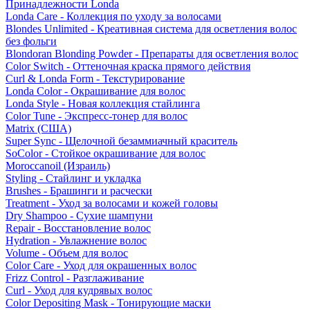
Принадлежности Londa
Londa Care - Коллекция по уходу за волосами
Blondes Unlimited - Креативная система для осветления волос
без фольги
Blondoran Blonding Powder - Препараты для осветления волос
Color Switch - Оттеночная краска прямого действия
Curl & Londa Form - Текстурирование
Londa Color - Окрашивание для волос
Londa Style - Новая коллекция стайлинга
Color Tune - Экспресс-тонер для волос
Matrix (США)
Super Sync - Щелочной безаммиачный краситель
SoColor - Стойкое окрашивание для волос
Moroccanoil (Израиль)
Styling - Стайлинг и укладка
Brushes - Брашинги и расчески
Treatment - Уход за волосами и кожей головы
Dry Shampoo - Сухие шампуни
Repair - Восстановление волос
Hydration - Увлажнение волос
Volume - Объем для волос
Color Care - Уход для окрашенных волос
Frizz Control - Разглаживание
Curl - Уход для кудрявых волос
Color Depositing Mask - Тонирующие маски