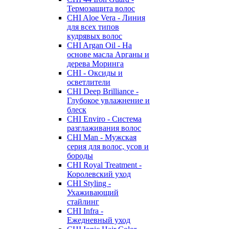
Термозащита волос
CHI Aloe Vera - Линия
для всех типов
кудрявых волос
CHI Argan Oil - На
основе масла Арганы и
дерева Моринга
CHI - Оксиды и
осветлители
CHI Deep Brilliance -
Глубокое увлажнение и
блеск
CHI Enviro - Система
разглаживания волос
CHI Man - Мужская
серия для волос, усов и
бороды
CHI Royal Treatment -
Королевский уход
CHI Styling -
Ухаживающий
стайлинг
CHI Infra -
Ежедневный уход