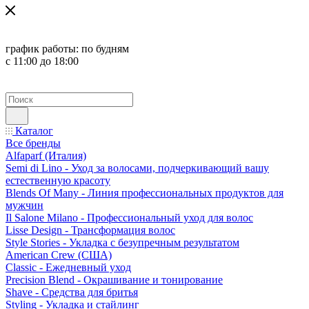
график работы:
по будням
с 11:00 до 18:00
Каталог
Все бренды
Alfaparf (Италия)
Semi di Lino - Уход за волосами, подчеркивающий вашу
естественную красоту
Blends Of Many - Линия профессиональных продуктов для
мужчин
Il Salone Milano - Профессиональный уход для волос
Lisse Design - Трансформация волос
Style Stories - Укладка с безупречным результатом
American Crew (США)
Classic - Ежедневный уход
Precision Blend - Окрашивание и тонирование
Shave - Средства для бритья
Styling - Укладка и стайлинг