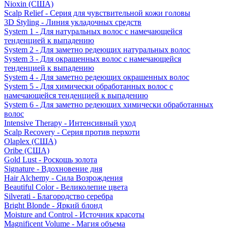
Nioxin (США)
Scalp Relief - Серия для чувствительной кожи головы
3D Styling - Линия укладочных средств
System 1 - Для натуральных волос с намечающейся
тенденцией к выпадению
System 2 - Для заметно редеющих натуральных волос
System 3 - Для окрашенных волос с намечающейся
тенденцией к выпадению
System 4 - Для заметно редеющих окрашенных волос
System 5 - Для химически обработанных волос с
намечающейся тенденцией к выпадению
System 6 - Для заметно редеющих химически обработанных
волос
Intensive Therapy - Интенсивный уход
Scalp Recovery - Серия против перхоти
Olaplex (США)
Oribe (США)
Gold Lust - Роскошь золота
Signature - Вдохновение дня
Hair Alchemy - Сила Возрождения
Beautiful Color - Великолепие цвета
Silverati - Благородство серебра
Bright Blonde - Яркий блонд
Moisture and Control - Источник красоты
Magnificent Volume - Магия объема