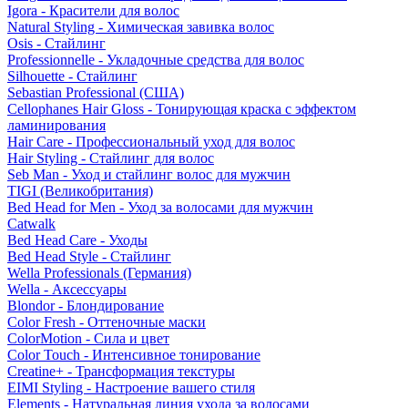
Igora - Красители для волос
Natural Styling - Химическая завивка волос
Osis - Стайлинг
Professionnelle - Укладочные средства для волос
Silhouette - Стайлинг
Sebastian Professional (США)
Cellophanes Hair Gloss - Тонирующая краска с эффектом
ламинирования
Hair Care - Профессиональный уход для волос
Hair Styling - Стайлинг для волос
Seb Man - Уход и стайлинг волос для мужчин
TIGI (Великобритания)
Bed Head for Men - Уход за волосами для мужчин
Catwalk
Bed Head Care - Уходы
Bed Head Style - Стайлинг
Wella Professionals (Германия)
Wella - Аксессуары
Blondor - Блондирование
Color Fresh - Оттеночные маски
ColorMotion - Сила и цвет
Color Touch - Интенсивное тонирование
Creatine+ - Трансформация текстуры
EIMI Styling - Настроение вашего стиля
Elements - Натуральная линия ухода за волосами