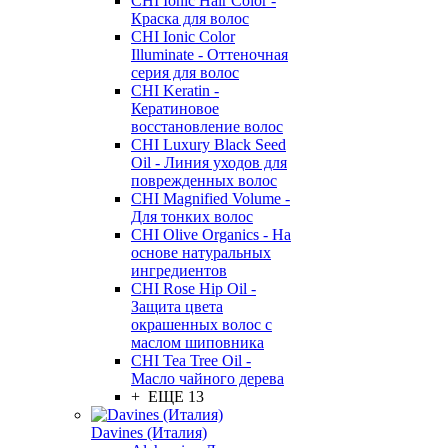
CHI Ionic Hair Color -
Краска для волос
CHI Ionic Color
Illuminate - Оттеночная
серия для волос
CHI Keratin -
Кератиновое
восстановление волос
CHI Luxury Black Seed
Oil - Линия уходов для
поврежденных волос
CHI Magnified Volume -
Для тонких волос
CHI Olive Organics - На
основе натуральных
ингредиентов
CHI Rose Hip Oil -
Защита цвета
окрашенных волос с
маслом шиповника
CHI Tea Tree Oil -
Масло чайного дерева
+ ЕЩЕ 13
Davines (Италия)