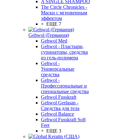
A SINGLE SHAMPOO
The Circle Chronicles -
Маски с мгновенным
эффектом
+ ЕЩЕ 7
Gehwol (Германия)
Gehwol Med
Gehwol - Пластыри,
супинаторы, средства
из гель-полимера
Gehwol -
Универсальные
средства
Gehwol -
Профессиональные и
специальные средства
Gehwol Fusskraft
Gehwol Gerlasan -
Средства для тела
Gehwol Balance
Gehwol Fusskraft Soft
Feet
+ ЕЩЕ 3