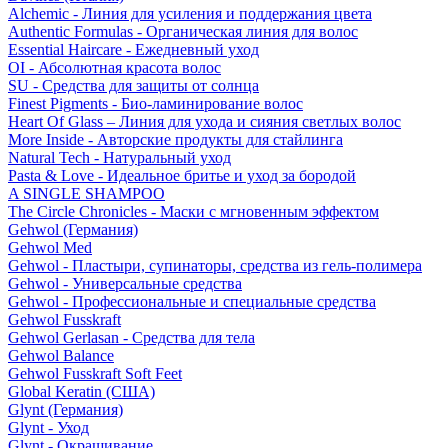
Alchemic - Линия для усиления и поддержания цвета
Authentic Formulas - Органическая линия для волос
Essential Haircare - Eжедневный уход
OI - Абсолютная красота волос
SU - Средства для защиты от солнца
Finest Pigments - Био-ламинирование волос
Heart Of Glass – Линия для ухода и сияния светлых волос
More Inside - Авторские продукты для стайлинга
Natural Tech - Натуральный уход
Pasta & Love - Идеальное бритье и уход за бородой
A SINGLE SHAMPOO
The Circle Chronicles - Маски с мгновенным эффектом
Gehwol (Германия)
Gehwol Med
Gehwol - Пластыри, супинаторы, средства из гель-полимера
Gehwol - Универсальные средства
Gehwol - Профессиональные и специальные средства
Gehwol Fusskraft
Gehwol Gerlasan - Средства для тела
Gehwol Balance
Gehwol Fusskraft Soft Feet
Global Keratin (США)
Glynt (Германия)
Glynt - Уход
Glynt - Окрашивание