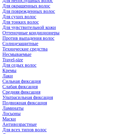
Для непослушных волос
Для окрашенных волос
Для поврежденных волос
Для сухих волос
Для тонких волос
Для чувствительной кожи
Оттеночные кондиционеры
Против выпадения волос
Солнцезащитные
Технические средства
Несмываемые
Travel-size
Для седых волос
Кремы
Лаки
Сильная фиксация
Слабая фиксация
Средняя фиксация
Ультрасильная фиксация
Подвижная фиксация
Ламинаты
Лосьоны
Маски
Антивозрастные
Для всех типов волос