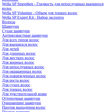
Wella SP Smoothen - Гладкость для непослушных вьющихся
волос
Wella SP Volumize - Объем для тонких волос
Wella SP Expert Kit - Набор эксперта
Волосы
Шампуни
Сухие шампуни
Антивозрастные шампуни
Для всех типов волос
Для вьющихся волос
Для детей
Для длинных волос
Для жестких волос
Для жирных волос
Для непослушных волос
Для окрашенных волос
Для поврежденных волос
Для роста волос
Для сухих волос
Для тонких волос
Для чувствительной кожи
Оттеночные шампуни
Очищающие шампуни
Против выпадения волос
Против перхоти