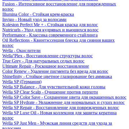
Fusion - Интенсивное восстановление для поврежденных
волос
Illumina Color - Стойкая крем-краска
Invigo - Новый уход за волосами
Koleston Perfect Me + - Стойкая краска для волос
Nutricurls - Уход для кудрявых и вьющихся волос
Performance - Классика современного стайлинга
Oil Reflections - Квинтэссенция блеска для сияния ваших
волос
Wella - Окислители
Wella°Plex - Восстановление структуры волос
True Grey - Для натуральных седых волос
Ultimate Repair - Роскошное восстановление
Color Renew - Удаление пигмента без вреда для волос
Shinefinity - Стойкое цветное глазирование без аммиака
Wella SP (Германия)
Wella SP Balance - Для чувствительной кожи головы
Wella SP Clear Scalp - Очищение против перхоти
Wella SP Color Save - Сохранение цвета для окрашенных волос
Wella SP Hydrate - Увлажнение для нормальных и сухих волос
Wella SP Repair - Восстановление для поврежденных волос
Wella SP Luxe Oil - Новая коллекция для защиты кератина
волос
Wella SP Just Men - Мужская линия средств для ухода за
волосами