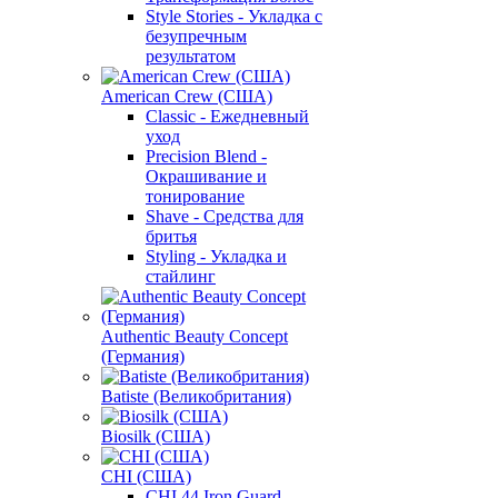
Style Stories - Укладка с
безупречным
результатом
American Crew (США)
Classic - Ежедневный
уход
Precision Blend -
Окрашивание и
тонирование
Shave - Средства для
бритья
Styling - Укладка и
стайлинг
Authentic Beauty Concept
(Германия)
Batiste (Великобритания)
Biosilk (США)
CHI (США)
CHI 44 Iron Guard -