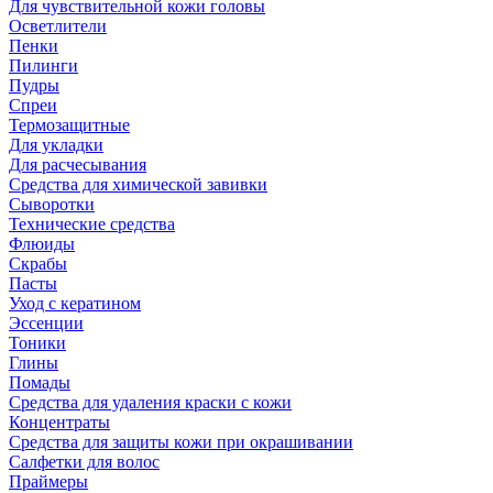
Для чувствительной кожи головы
Осветлители
Пенки
Пилинги
Пудры
Спреи
Термозащитные
Для укладки
Для расчесывания
Средства для химической завивки
Сыворотки
Технические средства
Флюиды
Скрабы
Пасты
Уход с кератином
Эссенции
Тоники
Глины
Помады
Средства для удаления краски с кожи
Концентраты
Средства для защиты кожи при окрашивании
Салфетки для волос
Праймеры