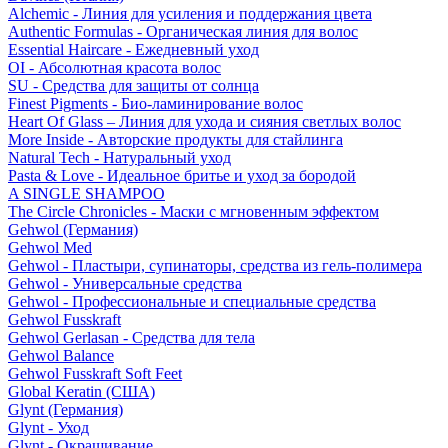
Alchemic - Линия для усиления и поддержания цвета
Authentic Formulas - Органическая линия для волос
Essential Haircare - Eжедневный уход
OI - Абсолютная красота волос
SU - Средства для защиты от солнца
Finest Pigments - Био-ламинирование волос
Heart Of Glass – Линия для ухода и сияния светлых волос
More Inside - Авторские продукты для стайлинга
Natural Tech - Натуральный уход
Pasta & Love - Идеальное бритье и уход за бородой
A SINGLE SHAMPOO
The Circle Chronicles - Маски с мгновенным эффектом
Gehwol (Германия)
Gehwol Med
Gehwol - Пластыри, супинаторы, средства из гель-полимера
Gehwol - Универсальные средства
Gehwol - Профессиональные и специальные средства
Gehwol Fusskraft
Gehwol Gerlasan - Средства для тела
Gehwol Balance
Gehwol Fusskraft Soft Feet
Global Keratin (США)
Glynt (Германия)
Glynt - Уход
Glynt - Окрашивание