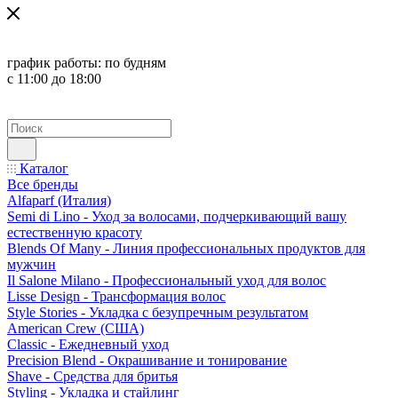
график работы:
по будням
с 11:00 до 18:00
Каталог
Все бренды
Alfaparf (Италия)
Semi di Lino - Уход за волосами, подчеркивающий вашу
естественную красоту
Blends Of Many - Линия профессиональных продуктов для
мужчин
Il Salone Milano - Профессиональный уход для волос
Lisse Design - Трансформация волос
Style Stories - Укладка с безупречным результатом
American Crew (США)
Classic - Ежедневный уход
Precision Blend - Окрашивание и тонирование
Shave - Средства для бритья
Styling - Укладка и стайлинг