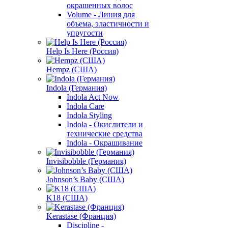
окрашенных волос
Volume - Линия для
объема, эластичности и
упругости
Help Is Here (Россия)
Hempz (США)
Indola (Германия)
Indola Act Now
Indola Care
Indola Styling
Indola - Окислители и
технические средства
Indola - Окрашивание
Invisibobble (Германия)
Johnson’s Baby (США)
K18 (США)
Kerastase (Франция)
Discipline -