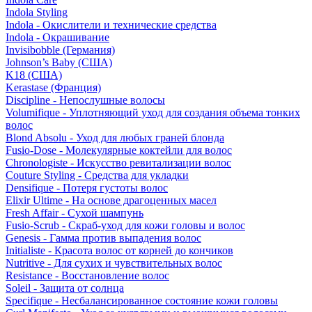
Indola Styling
Indola - Окислители и технические средства
Indola - Окрашивание
Invisibobble (Германия)
Johnson’s Baby (США)
K18 (США)
Kerastase (Франция)
Discipline - Непослушные волосы
Volumifique - Уплотняющий уход для создания объема тонких
волос
Blond Absolu - Уход для любых граней блонда
Fusio-Dose - Молекулярные коктейли для волос
Chronologiste - Искусство ревитализации волос
Couture Styling - Средства для укладки
Densifique - Потеря густоты волос
Elixir Ultime - На основе драгоценных масел
Fresh Affair - Сухой шампунь
Fusio-Scrub - Скраб-уход для кожи головы и волос
Genesis - Гамма против выпадения волос
Initialiste - Красота волос от корней до кончиков
Nutritive - Для сухих и чувствительных волос
Resistance - Восстановление волос
Soleil - Защита от солнца
Specifique - Несбалансированное состояние кожи головы