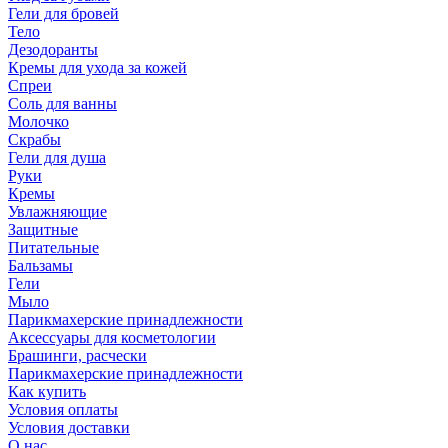
Гели для бровей
Тело
Дезодоранты
Кремы для ухода за кожей
Спреи
Соль для ванны
Молочко
Скрабы
Гели для душа
Руки
Кремы
Увлажняющие
Защитные
Питательные
Бальзамы
Гели
Мыло
Парикмахерские принадлежности
Аксессуары для косметологии
Брашинги, расчески
Парикмахерские принадлежности
Как купить
Условия оплаты
Условия доставки
О нас