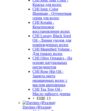
CHI Ionic Hair Color -
Краска для волос
CHI Ionic Color
Illuminate - Оттеночная
серия для волос
CHI Keratin -
Кератиновое
восстановление волос
CHI Luxury Black Seed
Oil - Линия уходов для
поврежденных волос
CHI Magnified Volume -
Для тонких волос
CHI Olive Organics - На
основе натуральных
ингредиентов
CHI Rose Hip Oil -
Защита цвета
окрашенных волос с
маслом шиповника
CHI Tea Tree Oil -
Масло чайного дерева
+ ЕЩЕ 13
Davines (Италия)