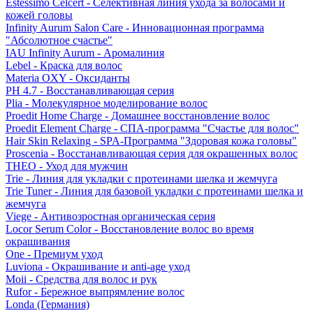
Estessimo Celcert - Селективная линия ухода за волосами и
кожей головы
Infinity Aurum Salon Care - Инновационная программа
"Абсолютное счастье"
IAU Infinity Aurum - Аромалиния
Lebel - Краска для волос
Materia OXY - Оксиданты
PH 4.7 - Восстанавливающая серия
Plia - Молекулярное моделирование волос
Proedit Home Charge - Домашнее восстановление волос
Proedit Element Charge - СПА-программа "Счастье для волос"
Hair Skin Relaxing - SPA-Программа "Здоровая кожа головы"
Proscenia - Восстанавливающая серия для окрашенных волос
THEO - Уход для мужчин
Trie - Линия для укладки с протеинами шелка и жемчуга
Trie Tuner - Линия для базовой укладки с протеинами шелка и
жемчуга
Viege - Антивозростная органическая серия
Locor Serum Color - Восстановление волос во время
окрашивания
One - Премиум уход
Luviona - Окрашивание и anti-age уход
Moii - Средства для волос и рук
Rufor - Бережное выпрямление волос
Londa (Германия)