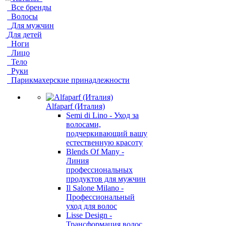
Все бренды
Волосы
Для мужчин
Для детей
Ноги
Лицо
Тело
Руки
Парикмахерские принадлежности
Alfaparf (Италия)
Semi di Lino - Уход за
волосами,
подчеркивающий вашу
естественную красоту
Blends Of Many -
Линия
профессиональных
продуктов для мужчин
Il Salone Milano -
Профессиональный
уход для волос
Lisse Design -
Трансформация волос