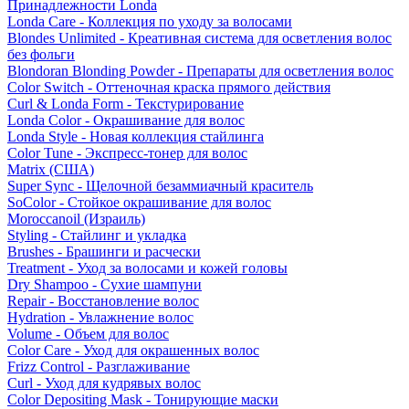
Принадлежности Londa
Londa Care - Коллекция по уходу за волосами
Blondes Unlimited - Креативная система для осветления волос
без фольги
Blondoran Blonding Powder - Препараты для осветления волос
Color Switch - Оттеночная краска прямого действия
Curl & Londa Form - Текстурирование
Londa Color - Окрашивание для волос
Londa Style - Новая коллекция стайлинга
Color Tune - Экспресс-тонер для волос
Matrix (США)
Super Sync - Щелочной безаммиачный краситель
SoColor - Стойкое окрашивание для волос
Moroccanoil (Израиль)
Styling - Стайлинг и укладка
Brushes - Брашинги и расчески
Treatment - Уход за волосами и кожей головы
Dry Shampoo - Сухие шампуни
Repair - Восстановление волос
Hydration - Увлажнение волос
Volume - Объем для волос
Color Care - Уход для окрашенных волос
Frizz Control - Разглаживание
Curl - Уход для кудрявых волос
Color Depositing Mask - Тонирующие маски