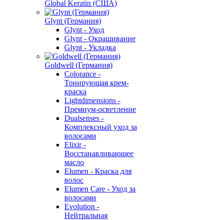
Global Keratin (США)
Glynt (Германия)
Glynt - Уход
Glynt - Окрашивание
Glynt - Укладка
Goldwell (Германия)
Colorance -
Тонирующая крем-
краска
Lightdimensions -
Премиум-осветление
Dualsenses -
Комплексный уход за
волосами
Elixir -
Восстанавливающее
масло
Elumen - Краска для
волос
Elumen Care - Уход за
волосами
Evolution -
Нейтральная