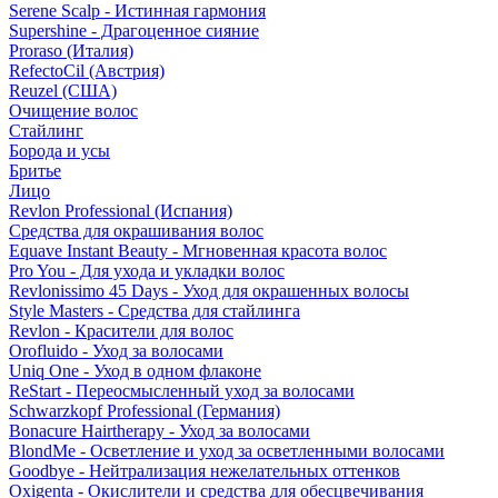
Serene Scalp - Истинная гармония
Supershine - Драгоценное сияние
Proraso (Италия)
RefectoCil (Австрия)
Reuzel (США)
Очищение волос
Стайлинг
Борода и усы
Бритье
Лицо
Revlon Professional (Испания)
Средства для окрашивания волос
Equave Instant Beauty - Мгновенная красота волос
Pro You - Для ухода и укладки волос
Revlonissimo 45 Days - Уход для окрашенных волосы
Style Masters - Средства для стайлинга
Revlon - Красители для волос
Orofluido - Уход за волосами
Uniq One - Уход в одном флаконе
ReStart - Переосмысленный уход за волосами
Schwarzkopf Professional (Германия)
Bonacure Hairtherapy - Уход за волосами
BlondMe - Осветление и уход за осветленными волосами
Goodbye - Нейтрализация нежелательных оттенков
Oxigenta - Окислители и средства для обесцвечивания