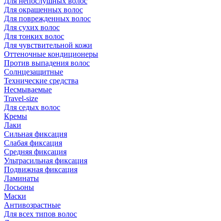
Для непослушных волос
Для окрашенных волос
Для поврежденных волос
Для сухих волос
Для тонких волос
Для чувствительной кожи
Оттеночные кондиционеры
Против выпадения волос
Солнцезащитные
Технические средства
Несмываемые
Travel-size
Для седых волос
Кремы
Лаки
Сильная фиксация
Слабая фиксация
Средняя фиксация
Ультрасильная фиксация
Подвижная фиксация
Ламинаты
Лосьоны
Маски
Антивозрастные
Для всех типов волос