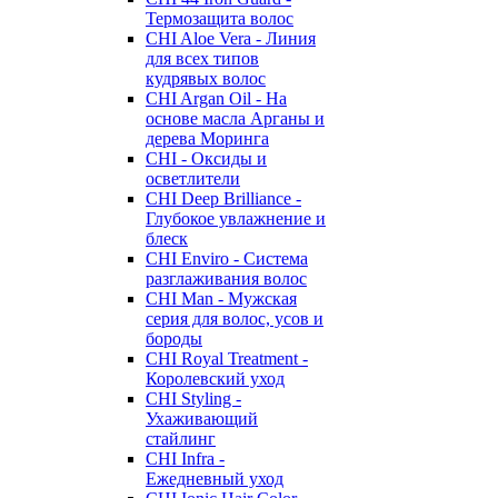
Термозащита волос
CHI Aloe Vera - Линия
для всех типов
кудрявых волос
CHI Argan Oil - На
основе масла Арганы и
дерева Моринга
CHI - Оксиды и
осветлители
CHI Deep Brilliance -
Глубокое увлажнение и
блеск
CHI Enviro - Система
разглаживания волос
CHI Man - Мужская
серия для волос, усов и
бороды
CHI Royal Treatment -
Королевский уход
CHI Styling -
Ухаживающий
стайлинг
CHI Infra -
Ежедневный уход