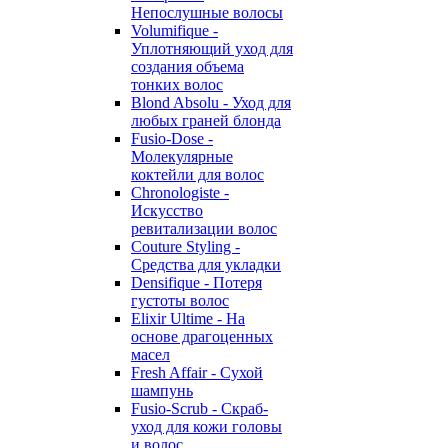
Непослушные волосы
Volumifique -
Уплотняющий уход для
создания объема
тонких волос
Blond Absolu - Уход для
любых граней блонда
Fusio-Dose -
Молекулярные
коктейли для волос
Chronologiste -
Искусство
ревитализации волос
Couture Styling -
Средства для укладки
Densifique - Потеря
густоты волос
Elixir Ultime - На
основе драгоценных
масел
Fresh Affair - Сухой
шампунь
Fusio-Scrub - Скраб-
уход для кожи головы
и волос