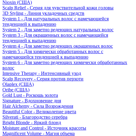
Nioxin (США)
Scalp Relief - Серия для чувствительной кожи головы
3D Styling - Линия укладочных средств
System 1 - Для натуральных волос с намечающейся
тенденцией к выпадению
System 2 - Для заметно редеющих натуральных волос
System 3 - Для окрашенных волос с намечающейся
тенденцией к выпадению
System 4 - Для заметно редеющих окрашенных волос
System 5 - Для химически обработанных волос с
намечающейся тенденцией к выпадению
System 6 - Для заметно редеющих химически обработанных
волос
Intensive Therapy - Интенсивный уход
Scalp Recovery - Серия против перхоти
Olaplex (США)
Oribe (США)
Gold Lust - Роскошь золота
Signature - Вдохновение дня
Hair Alchemy - Сила Возрождения
Beautiful Color - Великолепие цвета
Silverati - Благородство серебра
Bright Blonde - Яркий блонд
Moisture and Control - Источник красоты
Magnificent Volume - Магия объема