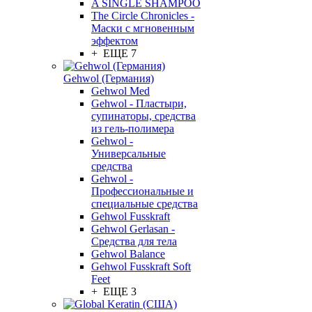
A SINGLE SHAMPOO
The Circle Chronicles -
Маски с мгновенным
эффектом
+ ЕЩЕ 7
Gehwol (Германия)
Gehwol Med
Gehwol - Пластыри,
супинаторы, средства
из гель-полимера
Gehwol -
Универсальные
средства
Gehwol -
Профессиональные и
специальные средства
Gehwol Fusskraft
Gehwol Gerlasan -
Средства для тела
Gehwol Balance
Gehwol Fusskraft Soft
Feet
+ ЕЩЕ 3