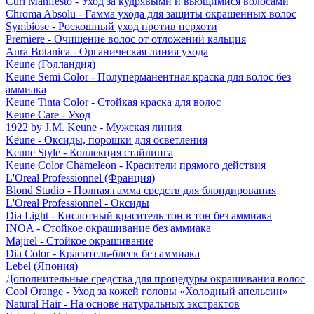
Curl Manifesto - Уход за кудрявыми и вьющимися волосами
Chroma Absolu - Гамма ухода для защиты окрашенных волос
Symbiose - Роскошный уход против перхоти
Premiere - Очищение волос от отложений кальция
Aura Botanica - Органическая линия ухода
Keune (Голландия)
Keune Semi Color - Полуперманентная краска для волос без
аммиака
Keune Tinta Color - Стойкая краска для волос
Keune Care - Уход
1922 by J.M. Keune - Мужская линия
Keune - Оксиды, порошки для осветления
Keune Style - Коллекция стайлинга
Keune Color Chameleon - Красители прямого действия
L'Oreal Professionnel (Франция)
Blond Studio - Полная гамма средств для блондирования
L'Oreal Professionnel - Оксиды
Dia Light - Кислотный краситель тон в тон без аммиака
INOA - Стойкое окрашивание без аммиака
Majirel - Стойкое окрашивание
Dia Color - Краситель-блеск без аммиака
Lebel (Япония)
Дополнительные средства для процедуры окрашивания волос
Cool Orange - Уход за кожей головы «Холодный апельсин»
Natural Hair - На основе натуральных экстрактов