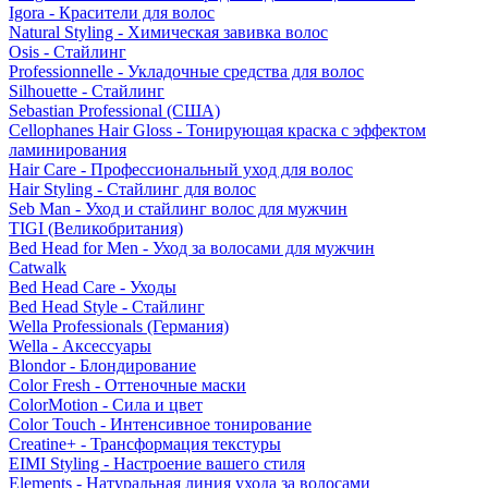
Igora - Красители для волос
Natural Styling - Химическая завивка волос
Osis - Стайлинг
Professionnelle - Укладочные средства для волос
Silhouette - Стайлинг
Sebastian Professional (США)
Cellophanes Hair Gloss - Тонирующая краска с эффектом
ламинирования
Hair Care - Профессиональный уход для волос
Hair Styling - Стайлинг для волос
Seb Man - Уход и стайлинг волос для мужчин
TIGI (Великобритания)
Bed Head for Men - Уход за волосами для мужчин
Catwalk
Bed Head Care - Уходы
Bed Head Style - Стайлинг
Wella Professionals (Германия)
Wella - Аксессуары
Blondor - Блондирование
Color Fresh - Оттеночные маски
ColorMotion - Сила и цвет
Color Touch - Интенсивное тонирование
Creatine+ - Трансформация текстуры
EIMI Styling - Настроение вашего стиля
Elements - Натуральная линия ухода за волосами