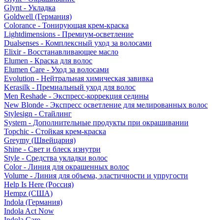
Glynt - Укладка
Goldwell (Германия)
Colorance - Тонирующая крем-краска
Lightdimensions - Премиум-осветление
Dualsenses - Комплексный уход за волосами
Elixir - Восстанавливающее масло
Elumen - Краска для волос
Elumen Care - Уход за волосами
Evolution - Нейтральная химическая завивка
Kerasilk - Премиальный уход для волос
Men Reshade - Экспресс-коррекция седины
New Blonde - Экспресс осветление для мелированных волос
Stylesign - Стайлинг
System - Дополнительные продукты при окрашивании
Topchic - Стойкая крем-краска
Greymy (Швейцария)
Shine - Свет и блеск изнутри
Style - Средства укладки волос
Color - Линия для окрашенных волос
Volume - Линия для объема, эластичности и упругости
Help Is Here (Россия)
Hempz (США)
Indola (Германия)
Indola Act Now
Indola Care