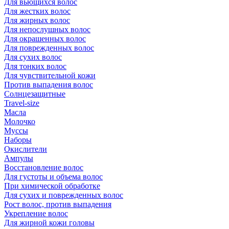
Для вьющихся волос
Для жестких волос
Для жирных волос
Для непослушных волос
Для окрашенных волос
Для поврежденных волос
Для сухих волос
Для тонких волос
Для чувствительной кожи
Против выпадения волос
Солнцезащитные
Travel-size
Масла
Молочко
Муссы
Наборы
Окислители
Ампулы
Восстановление волос
Для густоты и объема волос
При химической обработке
Для сухих и поврежденных волос
Рост волос, против выпадения
Укрепление волос
Для жирной кожи головы