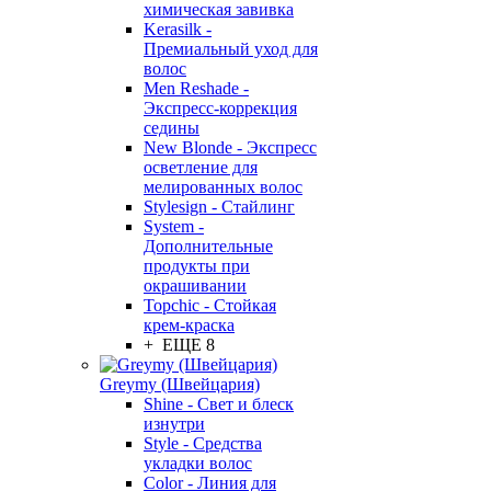
химическая завивка
Kerasilk -
Премиальный уход для
волос
Men Reshade -
Экспресс-коррекция
седины
New Blonde - Экспресс
осветление для
мелированных волос
Stylesign - Стайлинг
System -
Дополнительные
продукты при
окрашивании
Topchic - Стойкая
крем-краска
+ ЕЩЕ 8
Greymy (Швейцария)
Shine - Свет и блеск
изнутри
Style - Средства
укладки волос
Color - Линия для