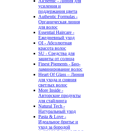
Alchemic - Линия для
усиления и
поддержания цвета
Authentic Formulas -
Органическая линия
для волос
Essential Haircare -
Eжедневный уход
OI - Абсолютная
красота волос
SU - Средства для
защиты от солнца
Finest Pigments - Био-
ламинирование волос
Heart Of Glass – Линия
для ухода и сияния
светлых волос
More Inside -
Авторские продукты
для стайлинга
Natural Tech -
Натуральный уход
Pasta & Love -
Идеальное бритье и
уход за бородой