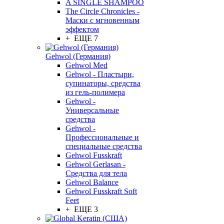
A SINGLE SHAMPOO
The Circle Chronicles -
Маски с мгновенным
эффектом
+ ЕЩЕ 7
Gehwol (Германия)
Gehwol Med
Gehwol - Пластыри,
супинаторы, средства
из гель-полимера
Gehwol -
Универсальные
средства
Gehwol -
Профессиональные и
специальные средства
Gehwol Fusskraft
Gehwol Gerlasan -
Средства для тела
Gehwol Balance
Gehwol Fusskraft Soft
Feet
+ ЕЩЕ 3