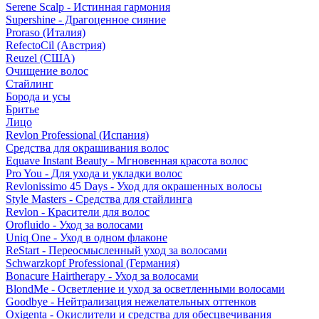
Serene Scalp - Истинная гармония
Supershine - Драгоценное сияние
Proraso (Италия)
RefectoCil (Австрия)
Reuzel (США)
Очищение волос
Стайлинг
Борода и усы
Бритье
Лицо
Revlon Professional (Испания)
Средства для окрашивания волос
Equave Instant Beauty - Мгновенная красота волос
Pro You - Для ухода и укладки волос
Revlonissimo 45 Days - Уход для окрашенных волосы
Style Masters - Средства для стайлинга
Revlon - Красители для волос
Orofluido - Уход за волосами
Uniq One - Уход в одном флаконе
ReStart - Переосмысленный уход за волосами
Schwarzkopf Professional (Германия)
Bonacure Hairtherapy - Уход за волосами
BlondMe - Осветление и уход за осветленными волосами
Goodbye - Нейтрализация нежелательных оттенков
Oxigenta - Окислители и средства для обесцвечивания