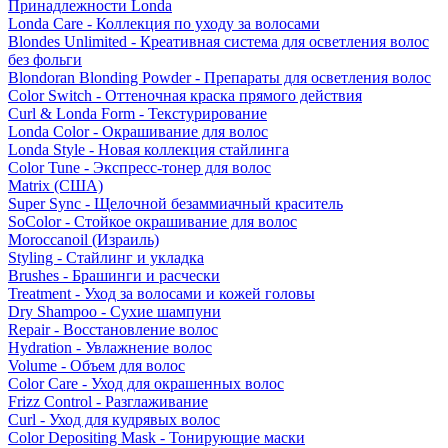
Принадлежности Londa
Londa Care - Коллекция по уходу за волосами
Blondes Unlimited - Креативная система для осветления волос
без фольги
Blondoran Blonding Powder - Препараты для осветления волос
Color Switch - Оттеночная краска прямого действия
Curl & Londa Form - Текстурирование
Londa Color - Окрашивание для волос
Londa Style - Новая коллекция стайлинга
Color Tune - Экспресс-тонер для волос
Matrix (США)
Super Sync - Щелочной безаммиачный краситель
SoColor - Стойкое окрашивание для волос
Moroccanoil (Израиль)
Styling - Стайлинг и укладка
Brushes - Брашинги и расчески
Treatment - Уход за волосами и кожей головы
Dry Shampoo - Сухие шампуни
Repair - Восстановление волос
Hydration - Увлажнение волос
Volume - Объем для волос
Color Care - Уход для окрашенных волос
Frizz Control - Разглаживание
Curl - Уход для кудрявых волос
Color Depositing Mask - Тонирующие маски