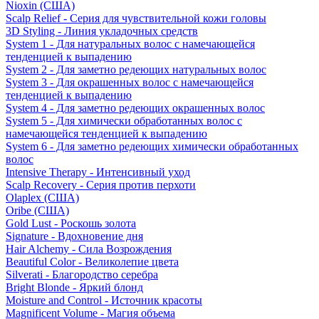
Nioxin (США)
Scalp Relief - Серия для чувствительной кожи головы
3D Styling - Линия укладочных средств
System 1 - Для натуральных волос с намечающейся
тенденцией к выпадению
System 2 - Для заметно редеющих натуральных волос
System 3 - Для окрашенных волос с намечающейся
тенденцией к выпадению
System 4 - Для заметно редеющих окрашенных волос
System 5 - Для химически обработанных волос с
намечающейся тенденцией к выпадению
System 6 - Для заметно редеющих химически обработанных
волос
Intensive Therapy - Интенсивный уход
Scalp Recovery - Серия против перхоти
Olaplex (США)
Oribe (США)
Gold Lust - Роскошь золота
Signature - Вдохновение дня
Hair Alchemy - Сила Возрождения
Beautiful Color - Великолепие цвета
Silverati - Благородство серебра
Bright Blonde - Яркий блонд
Moisture and Control - Источник красоты
Magnificent Volume - Магия объема