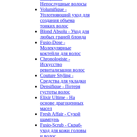
Непослушные волосы
Volumifique -
Уплотняющий уход для
создания объема
тонких волос
Blond Absolu - Уход для
любых граней блонда
Fusio-Dose -
Молекулярные
коктейли для волос
Chronologiste -
Искусство
ревитализации волос
Couture Styling -
Средства для укладки
Densifique - Потеря
густоты волос
Elixir Ultime - На
основе драгоценных
масел
Fresh Affair - Сухой
шампунь
Fusio-Scrub - Скраб-
уход для кожи головы
и волос