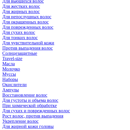
Для вьющихся волос
Для жестких волос
Для жирных волос
Для непослушных волос
Для окрашенных волос
Для поврежденных волос
Для сухих волос
Для тонких волос
Для чувствительной кожи
Против выпадения волос
Солнцезащитные
Travel-size
Масла
Молочко
Муссы
Наборы
Окислители
Ампулы
Восстановление волос
Для густоты и объема волос
При химической обработке
Для сухих и поврежденных волос
Рост волос, против выпадения
Укрепление волос
Для жирной кожи головы