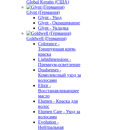
Global Keratin (США)
Glynt (Германия)
Glynt - Уход
Glynt - Окрашивание
Glynt - Укладка
Goldwell (Германия)
Colorance -
Тонирующая крем-
краска
Lightdimensions -
Премиум-осветление
Dualsenses -
Комплексный уход за
волосами
Elixir -
Восстанавливающее
масло
Elumen - Краска для
волос
Elumen Care - Уход за
волосами
Evolution -
Нейтральная