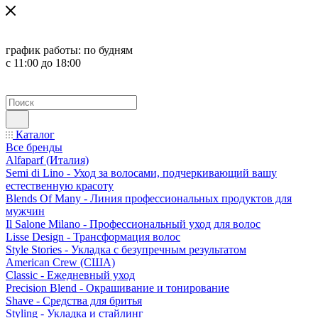
график работы:
по будням
с 11:00 до 18:00
Каталог
Все бренды
Alfaparf (Италия)
Semi di Lino - Уход за волосами, подчеркивающий вашу
естественную красоту
Blends Of Many - Линия профессиональных продуктов для
мужчин
Il Salone Milano - Профессиональный уход для волос
Lisse Design - Трансформация волос
Style Stories - Укладка с безупречным результатом
American Crew (США)
Classic - Ежедневный уход
Precision Blend - Окрашивание и тонирование
Shave - Средства для бритья
Styling - Укладка и стайлинг