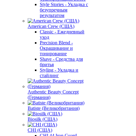
Style Stories - Укладка с
безупречным
результатом
American Crew (США)
Classic - Ежедневный
уход
Precision Blend -
Окрашивание и
тонирование
Shave - Средства для
бритья
Styling - Укладка и
стайлинг
Authentic Beauty Concept
(Германия)
Batiste (Великобритания)
Biosilk (США)
CHI (США)
CHI 44 Iron Guard -