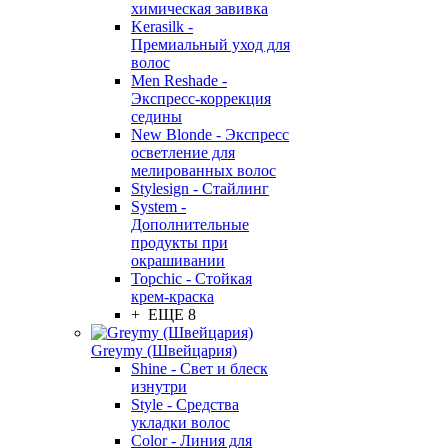
химическая завивка
Kerasilk -
Премиальный уход для
волос
Men Reshade -
Экспресс-коррекция
седины
New Blonde - Экспресс
осветление для
мелированных волос
Stylesign - Стайлинг
System -
Дополнительные
продукты при
окрашивании
Topchic - Стойкая
крем-краска
+ ЕЩЕ 8
Greymy (Швейцария)
Shine - Свет и блеск
изнутри
Style - Средства
укладки волос
Color - Линия для