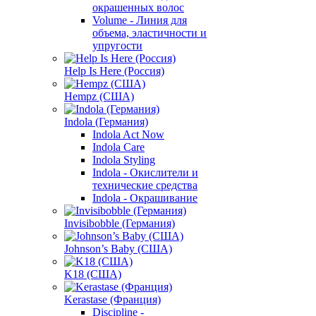
окрашенных волос
Volume - Линия для
объема, эластичности и
упругости
Help Is Here (Россия)
Hempz (США)
Indola (Германия)
Indola Act Now
Indola Care
Indola Styling
Indola - Окислители и
технические средства
Indola - Окрашивание
Invisibobble (Германия)
Johnson’s Baby (США)
K18 (США)
Kerastase (Франция)
Discipline -