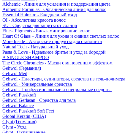
Alchemic - Линия для усиления и поддержания цвета
Authentic Formulas - Органическая линия для волос
Essential Haircare - Eжедневный уход
OI - Абсолютная красота волос
SU - Средства для защиты от солнца
Finest Pigments - Био-ламинирование волос
Heart Of Glass – Линия для ухода и сияния светлых волос
More Inside - Авторские продукты для стайлинга
Natural Tech - Натуральный уход
Pasta & Love - Идеальное бритье и уход за бородой
A SINGLE SHAMPOO
The Circle Chronicles - Маски с мгновенным эффектом
Gehwol (Германия)
Gehwol Med
Gehwol - Пластыри, супинаторы, средства из гель-полимера
Gehwol - Универсальные средства
Gehwol - Профессиональные и специальные средства
Gehwol Fusskraft
Gehwol Gerlasan - Средства для тела
Gehwol Balance
Gehwol Fusskraft Soft Feet
Global Keratin (США)
Glynt (Германия)
Glynt - Уход
Glynt - Окрашивание