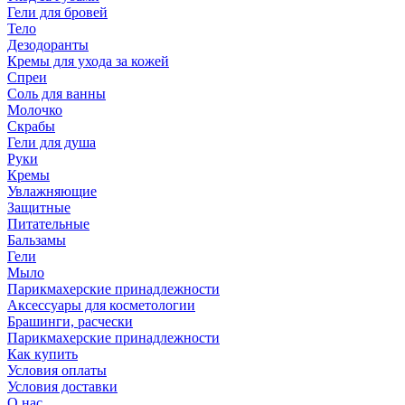
Гели для бровей
Тело
Дезодоранты
Кремы для ухода за кожей
Спреи
Соль для ванны
Молочко
Скрабы
Гели для душа
Руки
Кремы
Увлажняющие
Защитные
Питательные
Бальзамы
Гели
Мыло
Парикмахерские принадлежности
Аксессуары для косметологии
Брашинги, расчески
Парикмахерские принадлежности
Как купить
Условия оплаты
Условия доставки
О нас