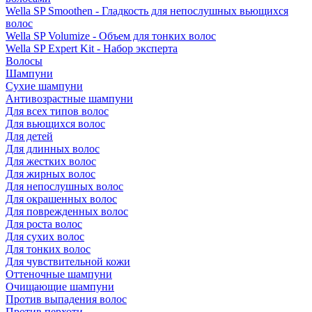
Wella SP Smoothen - Гладкость для непослушных вьющихся
волос
Wella SP Volumize - Объем для тонких волос
Wella SP Expert Kit - Набор эксперта
Волосы
Шампуни
Сухие шампуни
Антивозрастные шампуни
Для всех типов волос
Для вьющихся волос
Для детей
Для длинных волос
Для жестких волос
Для жирных волос
Для непослушных волос
Для окрашенных волос
Для поврежденных волос
Для роста волос
Для сухих волос
Для тонких волос
Для чувствительной кожи
Оттеночные шампуни
Очищающие шампуни
Против выпадения волос
Против перхоти