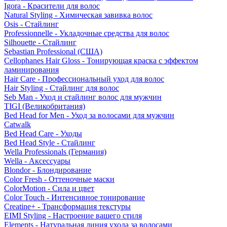
Igora - Красители для волос
Natural Styling - Химическая завивка волос
Osis - Стайлинг
Professionnelle - Укладочные средства для волос
Silhouette - Стайлинг
Sebastian Professional (США)
Cellophanes Hair Gloss - Тонирующая краска с эффектом
ламинирования
Hair Care - Профессиональный уход для волос
Hair Styling - Стайлинг для волос
Seb Man - Уход и стайлинг волос для мужчин
TIGI (Великобритания)
Bed Head for Men - Уход за волосами для мужчин
Catwalk
Bed Head Care - Уходы
Bed Head Style - Стайлинг
Wella Professionals (Германия)
Wella - Аксессуары
Blondor - Блондирование
Color Fresh - Оттеночные маски
ColorMotion - Сила и цвет
Color Touch - Интенсивное тонирование
Creatine+ - Трансформация текстуры
EIMI Styling - Настроение вашего стиля
Elements - Натуральная линия ухода за волосами