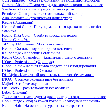
Curl Manifesto - Уход за кудрявыми и вьющимися волосами
Chroma Absolu - Гамма ухода для защиты окрашенных волос
Symbiose - Роскошный уход против перхоти
Premiere - Очищение волос от отложений кальция
Aura Botanica - Органическая линия ухода
Keune (Голландия)
Keune Semi Color - Полуперманентная краска для волос без
аммиака
Keune Tinta Color - Стойкая краска для волос
Keune Care - Уход
1922 by J.M. Keune - Мужская линия
Keune - Оксиды, порошки для осветления
Keune Style - Коллекция стайлинга
Keune Color Chameleon - Красители прямого действия
L'Oreal Professionnel (Франция)
Blond Studio - Полная гамма средств для блондирования
L'Oreal Professionnel - Оксиды
Dia Light - Кислотный краситель тон в тон без аммиака
INOA - Стойкое окрашивание без аммиака
Majirel - Стойкое окрашивание
Dia Color - Краситель-блеск без аммиака
Lebel (Япония)
Дополнительные средства для процедуры окрашивания волос
Cool Orange - Уход за кожей головы «Холодный апельсин»
Natural Hair - На основе натуральных экстрактов