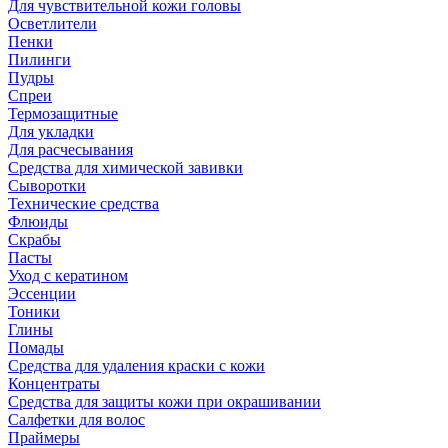
Для чувствительной кожи головы
Осветлители
Пенки
Пилинги
Пудры
Спреи
Термозащитные
Для укладки
Для расчесывания
Средства для химической завивки
Сыворотки
Технические средства
Флюиды
Скрабы
Пасты
Уход с кератином
Эссенции
Тоники
Глины
Помады
Средства для удаления краски с кожи
Концентраты
Средства для защиты кожи при окрашивании
Салфетки для волос
Праймеры