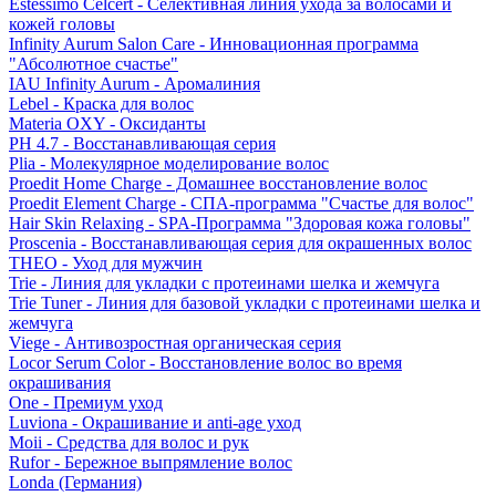
Estessimo Celcert - Селективная линия ухода за волосами и
кожей головы
Infinity Aurum Salon Care - Инновационная программа
"Абсолютное счастье"
IAU Infinity Aurum - Аромалиния
Lebel - Краска для волос
Materia OXY - Оксиданты
PH 4.7 - Восстанавливающая серия
Plia - Молекулярное моделирование волос
Proedit Home Charge - Домашнее восстановление волос
Proedit Element Charge - СПА-программа "Счастье для волос"
Hair Skin Relaxing - SPA-Программа "Здоровая кожа головы"
Proscenia - Восстанавливающая серия для окрашенных волос
THEO - Уход для мужчин
Trie - Линия для укладки с протеинами шелка и жемчуга
Trie Tuner - Линия для базовой укладки с протеинами шелка и
жемчуга
Viege - Антивозростная органическая серия
Locor Serum Color - Восстановление волос во время
окрашивания
One - Премиум уход
Luviona - Окрашивание и anti-age уход
Moii - Средства для волос и рук
Rufor - Бережное выпрямление волос
Londa (Германия)