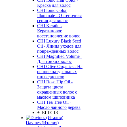
CHI Ionic Hair Color -
Краска для волос
CHI Ionic Color
Illuminate - Оттеночная
серия для волос
CHI Keratin -
Кератиновое
восстановление волос
CHI Luxury Black Seed
Oil - Линия уходов для
поврежденных волос
CHI Magnified Volume -
Для тонких волос
CHI Olive Organics - На
основе натуральных
ингредиентов
CHI Rose Hip Oil -
Защита цвета
окрашенных волос с
маслом шиповника
CHI Tea Tree Oil -
Масло чайного дерева
+ ЕЩЕ 13
Davines (Италия)