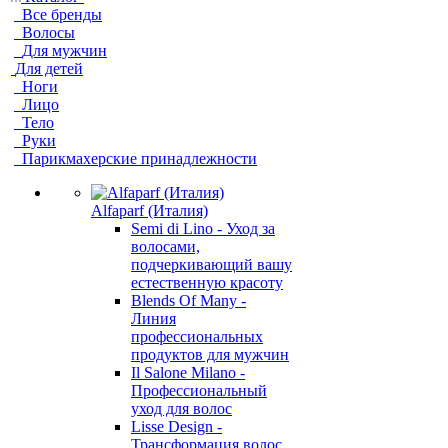
Все бренды
Волосы
Для мужчин
Для детей
Ноги
Лицо
Тело
Руки
Парикмахерские принадлежности
Alfaparf (Италия)
Semi di Lino - Уход за
волосами,
подчеркивающий вашу
естественную красоту
Blends Of Many -
Линия
профессиональных
продуктов для мужчин
Il Salone Milano -
Профессиональный
уход для волос
Lisse Design -
Трансформация волос