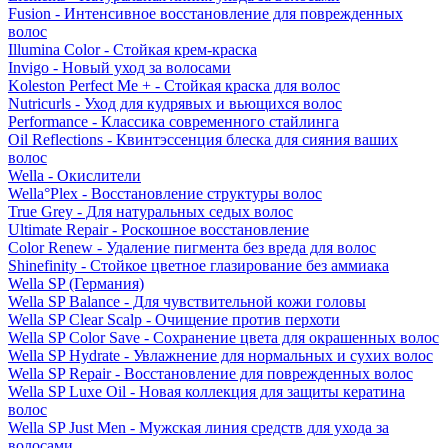
Fusion - Интенсивное восстановление для поврежденных
волос
Illumina Color - Стойкая крем-краска
Invigo - Новый уход за волосами
Koleston Perfect Me + - Стойкая краска для волос
Nutricurls - Уход для кудрявых и вьющихся волос
Performance - Классика современного стайлинга
Oil Reflections - Квинтэссенция блеска для сияния ваших
волос
Wella - Окислители
Wella°Plex - Восстановление структуры волос
True Grey - Для натуральных седых волос
Ultimate Repair - Роскошное восстановление
Color Renew - Удаление пигмента без вреда для волос
Shinefinity - Стойкое цветное глазирование без аммиака
Wella SP (Германия)
Wella SP Balance - Для чувствительной кожи головы
Wella SP Clear Scalp - Очищение против перхоти
Wella SP Color Save - Сохранение цвета для окрашенных волос
Wella SP Hydrate - Увлажнение для нормальных и сухих волос
Wella SP Repair - Восстановление для поврежденных волос
Wella SP Luxe Oil - Новая коллекция для защиты кератина
волос
Wella SP Just Men - Мужская линия средств для ухода за
волосами