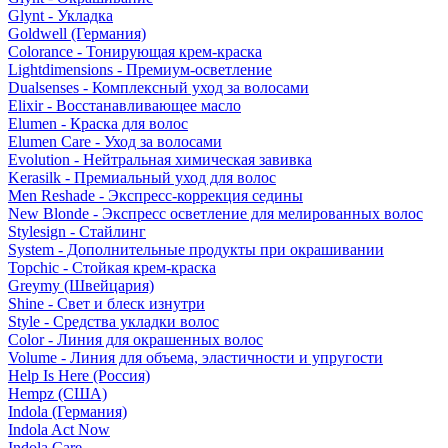
Glynt - Укладка
Goldwell (Германия)
Colorance - Тонирующая крем-краска
Lightdimensions - Премиум-осветление
Dualsenses - Комплексный уход за волосами
Elixir - Восстанавливающее масло
Elumen - Краска для волос
Elumen Care - Уход за волосами
Evolution - Нейтральная химическая завивка
Kerasilk - Премиальный уход для волос
Men Reshade - Экспресс-коррекция седины
New Blonde - Экспресс осветление для мелированных волос
Stylesign - Стайлинг
System - Дополнительные продукты при окрашивании
Topchic - Стойкая крем-краска
Greymy (Швейцария)
Shine - Свет и блеск изнутри
Style - Средства укладки волос
Color - Линия для окрашенных волос
Volume - Линия для объема, эластичности и упругости
Help Is Here (Россия)
Hempz (США)
Indola (Германия)
Indola Act Now
Indola Care