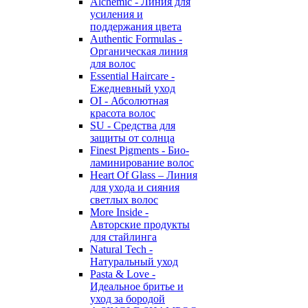
Alchemic - Линия для
усиления и
поддержания цвета
Authentic Formulas -
Органическая линия
для волос
Essential Haircare -
Eжедневный уход
OI - Абсолютная
красота волос
SU - Средства для
защиты от солнца
Finest Pigments - Био-
ламинирование волос
Heart Of Glass – Линия
для ухода и сияния
светлых волос
More Inside -
Авторские продукты
для стайлинга
Natural Tech -
Натуральный уход
Pasta & Love -
Идеальное бритье и
уход за бородой