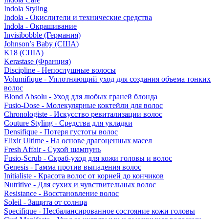
Indola Styling
Indola - Окислители и технические средства
Indola - Окрашивание
Invisibobble (Германия)
Johnson’s Baby (США)
K18 (США)
Kerastase (Франция)
Discipline - Непослушные волосы
Volumifique - Уплотняющий уход для создания объема тонких
волос
Blond Absolu - Уход для любых граней блонда
Fusio-Dose - Молекулярные коктейли для волос
Chronologiste - Искусство ревитализации волос
Couture Styling - Средства для укладки
Densifique - Потеря густоты волос
Elixir Ultime - На основе драгоценных масел
Fresh Affair - Сухой шампунь
Fusio-Scrub - Скраб-уход для кожи головы и волос
Genesis - Гамма против выпадения волос
Initialiste - Красота волос от корней до кончиков
Nutritive - Для сухих и чувствительных волос
Resistance - Восстановление волос
Soleil - Защита от солнца
Specifique - Несбалансированное состояние кожи головы