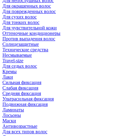
Для непослушных волос
Для окрашенных волос
Для поврежденных волос
Для сухих волос
Для тонких волос
Для чувствительной кожи
Оттеночные кондиционеры
Против выпадения волос
Солнцезащитные
Технические средства
Несмываемые
Travel-size
Для седых волос
Кремы
Лаки
Сильная фиксация
Слабая фиксация
Средняя фиксация
Ультрасильная фиксация
Подвижная фиксация
Ламинаты
Лосьоны
Маски
Антивозрастные
Для всех типов волос