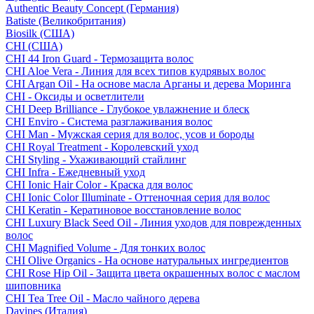
Authentic Beauty Concept (Германия)
Batiste (Великобритания)
Biosilk (США)
CHI (США)
CHI 44 Iron Guard - Термозащита волос
CHI Aloe Vera - Линия для всех типов кудрявых волос
CHI Argan Oil - На основе масла Арганы и дерева Моринга
CHI - Оксиды и осветлители
CHI Deep Brilliance - Глубокое увлажнение и блеск
CHI Enviro - Система разглаживания волос
CHI Man - Мужская серия для волос, усов и бороды
CHI Royal Treatment - Королевский уход
CHI Styling - Ухаживающий стайлинг
CHI Infra - Ежедневный уход
CHI Ionic Hair Color - Краска для волос
CHI Ionic Color Illuminate - Оттеночная серия для волос
CHI Keratin - Кератиновое восстановление волос
CHI Luxury Black Seed Oil - Линия уходов для поврежденных
волос
CHI Magnified Volume - Для тонких волос
CHI Olive Organics - На основе натуральных ингредиентов
CHI Rose Hip Oil - Защита цвета окрашенных волос с маслом
шиповника
CHI Tea Tree Oil - Масло чайного дерева
Davines (Италия)