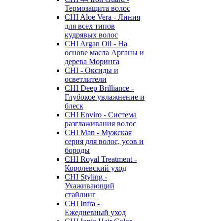
Термозащита волос
CHI Aloe Vera - Линия
для всех типов
кудрявых волос
CHI Argan Oil - На
основе масла Арганы и
дерева Моринга
CHI - Оксиды и
осветлители
CHI Deep Brilliance -
Глубокое увлажнение и
блеск
CHI Enviro - Система
разглаживания волос
CHI Man - Мужская
серия для волос, усов и
бороды
CHI Royal Treatment -
Королевский уход
CHI Styling -
Ухаживающий
стайлинг
CHI Infra -
Ежедневный уход