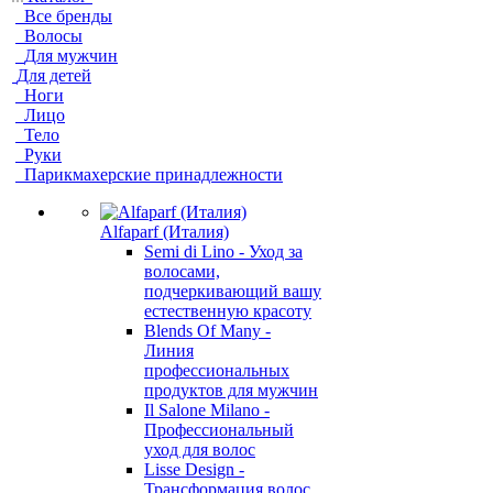
Все бренды
Волосы
Для мужчин
Для детей
Ноги
Лицо
Тело
Руки
Парикмахерские принадлежности
Alfaparf (Италия)
Semi di Lino - Уход за
волосами,
подчеркивающий вашу
естественную красоту
Blends Of Many -
Линия
профессиональных
продуктов для мужчин
Il Salone Milano -
Профессиональный
уход для волос
Lisse Design -
Трансформация волос