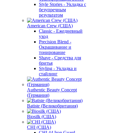
Style Stories - Укладка с
безупречным
результатом
American Crew (США)
Classic - Ежедневный
уход
Precision Blend -
Окрашивание и
тонирование
Shave - Средства для
бритья
Styling - Укладка и
стайлинг
Authentic Beauty Concept
(Германия)
Batiste (Великобритания)
Biosilk (США)
CHI (США)
CHI 44 Iron Guard -