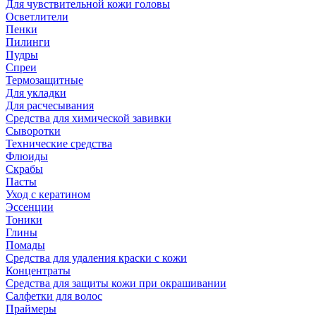
Для чувствительной кожи головы
Осветлители
Пенки
Пилинги
Пудры
Спреи
Термозащитные
Для укладки
Для расчесывания
Средства для химической завивки
Сыворотки
Технические средства
Флюиды
Скрабы
Пасты
Уход с кератином
Эссенции
Тоники
Глины
Помады
Средства для удаления краски с кожи
Концентраты
Средства для защиты кожи при окрашивании
Салфетки для волос
Праймеры