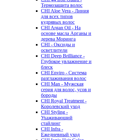
Термозащита волос
CHI Aloe Vera - Линия
для всех типов
кудрявых волос
CHI Argan Oil - На
основе масла Арганы и
дерева Моринга
CHI - Оксиды и
осветлители
CHI Deep Brilliance -
Глубокое увлажнение и
блеск
CHI Enviro - Система
разглаживания волос
CHI Man - Мужская
серия для волос, усов и
бороды
CHI Royal Treatment -
Королевский уход
CHI Styling -
Ухаживающий
стайлинг
CHI Infra -
Ежедневный уход