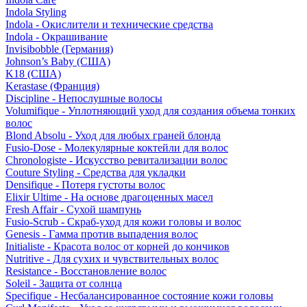
Indola Styling
Indola - Окислители и технические средства
Indola - Окрашивание
Invisibobble (Германия)
Johnson’s Baby (США)
K18 (США)
Kerastase (Франция)
Discipline - Непослушные волосы
Volumifique - Уплотняющий уход для создания объема тонких
волос
Blond Absolu - Уход для любых граней блонда
Fusio-Dose - Молекулярные коктейли для волос
Chronologiste - Искусство ревитализации волос
Couture Styling - Средства для укладки
Densifique - Потеря густоты волос
Elixir Ultime - На основе драгоценных масел
Fresh Affair - Сухой шампунь
Fusio-Scrub - Скраб-уход для кожи головы и волос
Genesis - Гамма против выпадения волос
Initialiste - Красота волос от корней до кончиков
Nutritive - Для сухих и чувствительных волос
Resistance - Восстановление волос
Soleil - Защита от солнца
Specifique - Несбалансированное состояние кожи головы