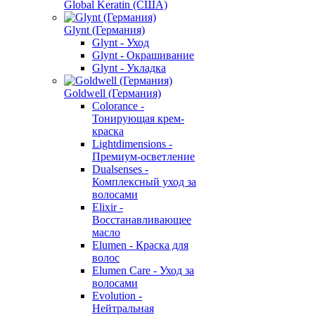
Global Keratin (США)
Glynt (Германия)
Glynt - Уход
Glynt - Окрашивание
Glynt - Укладка
Goldwell (Германия)
Colorance -
Тонирующая крем-
краска
Lightdimensions -
Премиум-осветление
Dualsenses -
Комплексный уход за
волосами
Elixir -
Восстанавливающее
масло
Elumen - Краска для
волос
Elumen Care - Уход за
волосами
Evolution -
Нейтральная