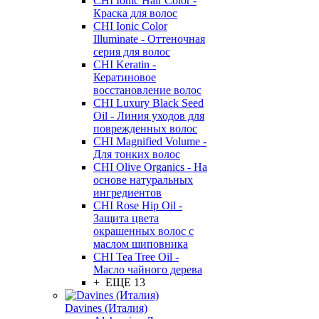
CHI Ionic Hair Color -
Краска для волос
CHI Ionic Color
Illuminate - Оттеночная
серия для волос
CHI Keratin -
Кератиновое
восстановление волос
CHI Luxury Black Seed
Oil - Линия уходов для
поврежденных волос
CHI Magnified Volume -
Для тонких волос
CHI Olive Organics - На
основе натуральных
ингредиентов
CHI Rose Hip Oil -
Защита цвета
окрашенных волос с
маслом шиповника
CHI Tea Tree Oil -
Масло чайного дерева
+ ЕЩЕ 13
Davines (Италия)