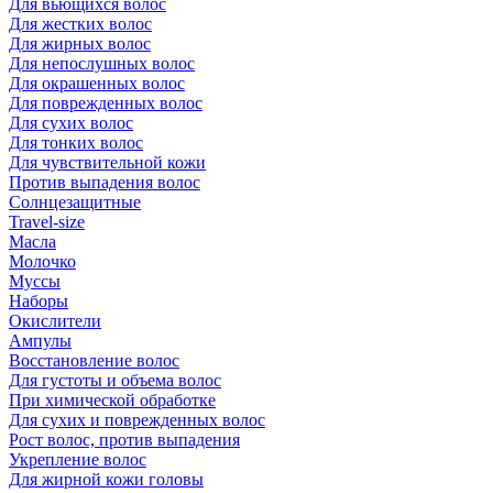
Для вьющихся волос
Для жестких волос
Для жирных волос
Для непослушных волос
Для окрашенных волос
Для поврежденных волос
Для сухих волос
Для тонких волос
Для чувствительной кожи
Против выпадения волос
Солнцезащитные
Travel-size
Масла
Молочко
Муссы
Наборы
Окислители
Ампулы
Восстановление волос
Для густоты и объема волос
При химической обработке
Для сухих и поврежденных волос
Рост волос, против выпадения
Укрепление волос
Для жирной кожи головы