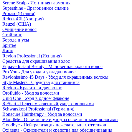
Serene Scalp - Истинная гармония
Supershine - Драгоценное сияние
Proraso (Италия)
RefectoCil (Австрия)
Reuzel (США)
Очищение волос
Стайлинг
Борода и усы
Бритье
Лицо
Revlon Professional (Испания)
Средства для окрашивания волос
Equave Instant Beauty - Мгновенная красота волос
Pro You - Для ухода и укладки волос
Revlonissimo 45 Days - Уход для окрашенных волосы
Style Masters - Средства для стайлинга
Revlon - Красители для волос
Orofluido - Уход за волосами
Uniq One - Уход в одном флаконе
ReStart - Переосмысленный уход за волосами
Schwarzkopf Professional (Германия)
Bonacure Hairtherapy - Уход за волосами
BlondMe - Осветление и уход за осветленными волосами
Goodbye - Нейтрализация нежелательных оттенков
Oxigenta - Окислители и средства для обесцвечивания