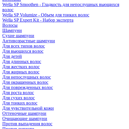
Wella SP Smoothen - Гладкость для непослушных вьющихся
волос
Wella SP Volumize - Объем для тонких волос
Wella SP Expert Kit - Набор эксперта
Волосы
Шампуни
Сухие шампуни
Антивозрастные шампуни
Для всех типов волос
Для вьющихся волос
Для детей
Для длинных волос
Для жестких волос
Для жирных волос
Для непослушных волос
Для окрашенных волос
Для поврежденных волос
Для роста волос
Для сухих волос
Для тонких волос
Для чувствительной кожи
Оттеночные шампуни
Очищающие шампуни
Против выпадения волос
Против перхоти