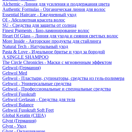
Alchemic - Линия для усиления и поддержания цвета
Authentic Formulas - Органическая линия для волос
Essential Haircare - Eжедневный уход
OI - Абсолютная красота волос
SU - Средства для защиты от солнца
Finest Pigments - Био-ламинирование волос
Heart Of Glass – Линия для ухода и сияния светлых волос
More Inside - Авторские продукты для стайлинга
Natural Tech - Натуральный уход
Pasta & Love - Идеальное бритье и уход за бородой
A SINGLE SHAMPOO
The Circle Chronicles - Маски с мгновенным эффектом
Gehwol (Германия)
Gehwol Med
Gehwol - Пластыри, супинаторы, средства из гель-полимера
Gehwol - Универсальные средства
Gehwol - Профессиональные и специальные средства
Gehwol Fusskraft
Gehwol Gerlasan - Средства для тела
Gehwol Balance
Gehwol Fusskraft Soft Feet
Global Keratin (США)
Glynt (Германия)
Glynt - Уход
Glynt - Окрашивание