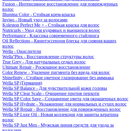
Fusion - Интенсивное восстановление для поврежденных
волос
Illumina Color - Стойкая крем-краска
Invigo - Новый уход за волосами
Koleston Perfect Me + - Стойкая краска для волос
Nutricurls - Уход для кудрявых и вьющихся волос
Performance - Классика современного стайлинга
Oil Reflections - Квинтэссенция блеска для сияния ваших
волос
Wella - Окислители
Wella°Plex - Восстановление структуры волос
True Grey - Для натуральных седых волос
Ultimate Repair - Роскошное восстановление
Color Renew - Удаление пигмента без вреда для волос
Shinefinity - Стойкое цветное глазирование без аммиака
Wella SP (Германия)
Wella SP Balance - Для чувствительной кожи головы
Wella SP Clear Scalp - Очищение против перхоти
Wella SP Color Save - Сохранение цвета для окрашенных волос
Wella SP Hydrate - Увлажнение для нормальных и сухих волос
Wella SP Repair - Восстановление для поврежденных волос
Wella SP Luxe Oil - Новая коллекция для защиты кератина
волос
Wella SP Just Men - Мужская линия средств для ухода за
волосами