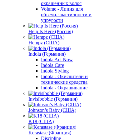
окрашенных волос
Volume - Линия для
объема, эластичности и
упругости
Help Is Here (Россия)
Hempz (США)
Indola (Германия)
Indola Act Now
Indola Care
Indola Styling
Indola - Окислители и
технические средства
Indola - Окрашивание
Invisibobble (Германия)
Johnson’s Baby (США)
K18 (США)
Kerastase (Франция)
Discipline -