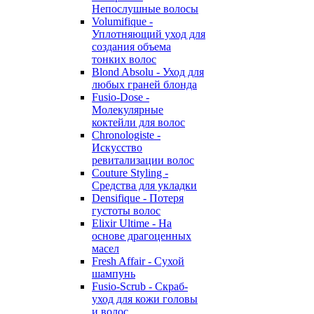
Непослушные волосы
Volumifique -
Уплотняющий уход для
создания объема
тонких волос
Blond Absolu - Уход для
любых граней блонда
Fusio-Dose -
Молекулярные
коктейли для волос
Chronologiste -
Искусство
ревитализации волос
Couture Styling -
Средства для укладки
Densifique - Потеря
густоты волос
Elixir Ultime - На
основе драгоценных
масел
Fresh Affair - Сухой
шампунь
Fusio-Scrub - Скраб-
уход для кожи головы
и волос