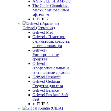
A SINGLE SHAMPOO
The Circle Chronicles -
Маски с мгновенным
эффектом
+ ЕЩЕ 7
Gehwol (Германия)
Gehwol Med
Gehwol - Пластыри,
супинаторы, средства
из гель-полимера
Gehwol -
Универсальные
средства
Gehwol -
Профессиональные и
специальные средства
Gehwol Fusskraft
Gehwol Gerlasan -
Средства для тела
Gehwol Balance
Gehwol Fusskraft Soft
Feet
+ ЕЩЕ 3