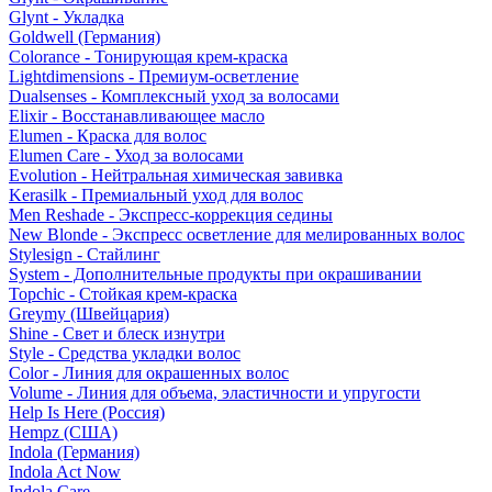
Glynt - Укладка
Goldwell (Германия)
Colorance - Тонирующая крем-краска
Lightdimensions - Премиум-осветление
Dualsenses - Комплексный уход за волосами
Elixir - Восстанавливающее масло
Elumen - Краска для волос
Elumen Care - Уход за волосами
Evolution - Нейтральная химическая завивка
Kerasilk - Премиальный уход для волос
Men Reshade - Экспресс-коррекция седины
New Blonde - Экспресс осветление для мелированных волос
Stylesign - Стайлинг
System - Дополнительные продукты при окрашивании
Topchic - Стойкая крем-краска
Greymy (Швейцария)
Shine - Свет и блеск изнутри
Style - Средства укладки волос
Color - Линия для окрашенных волос
Volume - Линия для объема, эластичности и упругости
Help Is Here (Россия)
Hempz (США)
Indola (Германия)
Indola Act Now
Indola Care