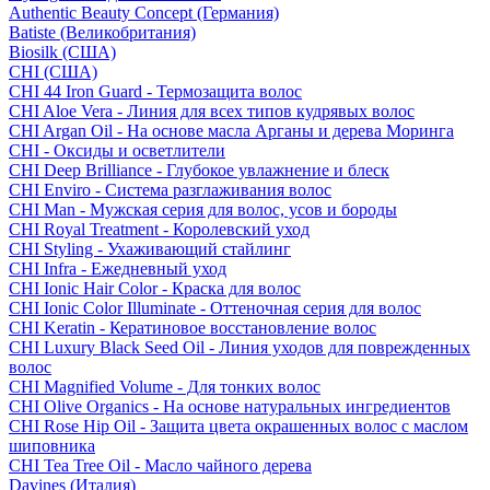
Authentic Beauty Concept (Германия)
Batiste (Великобритания)
Biosilk (США)
CHI (США)
CHI 44 Iron Guard - Термозащита волос
CHI Aloe Vera - Линия для всех типов кудрявых волос
CHI Argan Oil - На основе масла Арганы и дерева Моринга
CHI - Оксиды и осветлители
CHI Deep Brilliance - Глубокое увлажнение и блеск
CHI Enviro - Система разглаживания волос
CHI Man - Мужская серия для волос, усов и бороды
CHI Royal Treatment - Королевский уход
CHI Styling - Ухаживающий стайлинг
CHI Infra - Ежедневный уход
CHI Ionic Hair Color - Краска для волос
CHI Ionic Color Illuminate - Оттеночная серия для волос
CHI Keratin - Кератиновое восстановление волос
CHI Luxury Black Seed Oil - Линия уходов для поврежденных
волос
CHI Magnified Volume - Для тонких волос
CHI Olive Organics - На основе натуральных ингредиентов
CHI Rose Hip Oil - Защита цвета окрашенных волос с маслом
шиповника
CHI Tea Tree Oil - Масло чайного дерева
Davines (Италия)