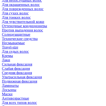
Для непослушных волос
Для окрашенных волос
Для поврежденных волос
Для сухих волос
Для тонких волос
Для чувствительной кожи
Оттеночные кондиционеры
Против выпадения волос
Солнцезащитные
Технические средства
Несмываемые
Travel-size
Для седых волос
Кремы
Лаки
Сильная фиксация
Слабая фиксация
Средняя фиксация
Ультрасильная фиксация
Подвижная фиксация
Ламинаты
Лосьоны
Маски
Антивозрастные
Для всех типов волос