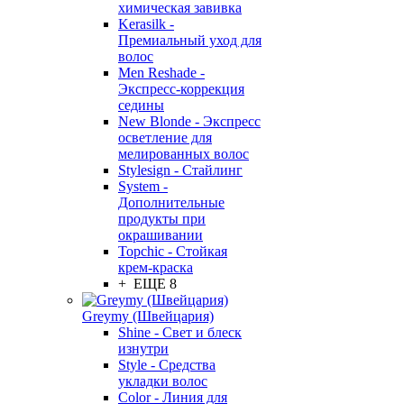
химическая завивка
Kerasilk -
Премиальный уход для
волос
Men Reshade -
Экспресс-коррекция
седины
New Blonde - Экспресс
осветление для
мелированных волос
Stylesign - Стайлинг
System -
Дополнительные
продукты при
окрашивании
Topchic - Стойкая
крем-краска
+ ЕЩЕ 8
Greymy (Швейцария)
Shine - Свет и блеск
изнутри
Style - Средства
укладки волос
Color - Линия для