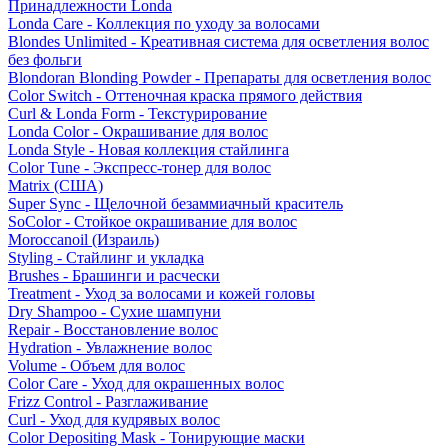
Принадлежности Londa
Londa Care - Коллекция по уходу за волосами
Blondes Unlimited - Креативная система для осветления волос
без фольги
Blondoran Blonding Powder - Препараты для осветления волос
Color Switch - Оттеночная краска прямого действия
Curl & Londa Form - Текстурирование
Londa Color - Окрашивание для волос
Londa Style - Новая коллекция стайлинга
Color Tune - Экспресс-тонер для волос
Matrix (США)
Super Sync - Щелочной безаммиачный краситель
SoColor - Стойкое окрашивание для волос
Moroccanoil (Израиль)
Styling - Стайлинг и укладка
Brushes - Брашинги и расчески
Treatment - Уход за волосами и кожей головы
Dry Shampoo - Сухие шампуни
Repair - Восстановление волос
Hydration - Увлажнение волос
Volume - Объем для волос
Color Care - Уход для окрашенных волос
Frizz Control - Разглаживание
Curl - Уход для кудрявых волос
Color Depositing Mask - Тонирующие маски