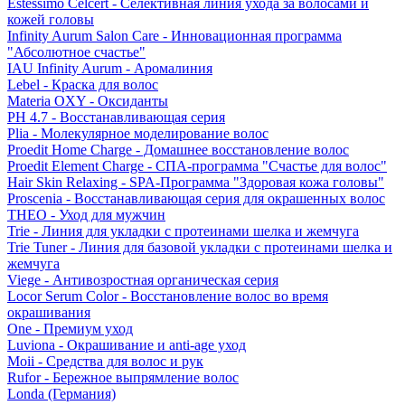
Estessimo Celcert - Селективная линия ухода за волосами и
кожей головы
Infinity Aurum Salon Care - Инновационная программа
"Абсолютное счастье"
IAU Infinity Aurum - Аромалиния
Lebel - Краска для волос
Materia OXY - Оксиданты
PH 4.7 - Восстанавливающая серия
Plia - Молекулярное моделирование волос
Proedit Home Charge - Домашнее восстановление волос
Proedit Element Charge - СПА-программа "Счастье для волос"
Hair Skin Relaxing - SPA-Программа "Здоровая кожа головы"
Proscenia - Восстанавливающая серия для окрашенных волос
THEO - Уход для мужчин
Trie - Линия для укладки с протеинами шелка и жемчуга
Trie Tuner - Линия для базовой укладки с протеинами шелка и
жемчуга
Viege - Антивозростная органическая серия
Locor Serum Color - Восстановление волос во время
окрашивания
One - Премиум уход
Luviona - Окрашивание и anti-age уход
Moii - Средства для волос и рук
Rufor - Бережное выпрямление волос
Londa (Германия)