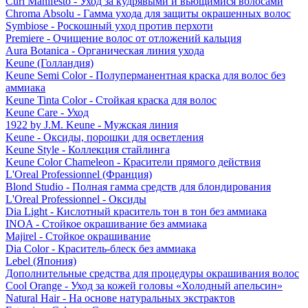
Curl Manifesto - Уход за кудрявыми и вьющимися волосами
Chroma Absolu - Гамма ухода для защиты окрашенных волос
Symbiose - Роскошный уход против перхоти
Premiere - Очищение волос от отложений кальция
Aura Botanica - Органическая линия ухода
Keune (Голландия)
Keune Semi Color - Полуперманентная краска для волос без
аммиака
Keune Tinta Color - Стойкая краска для волос
Keune Care - Уход
1922 by J.M. Keune - Мужская линия
Keune - Оксиды, порошки для осветления
Keune Style - Коллекция стайлинга
Keune Color Chameleon - Красители прямого действия
L'Oreal Professionnel (Франция)
Blond Studio - Полная гамма средств для блондирования
L'Oreal Professionnel - Оксиды
Dia Light - Кислотный краситель тон в тон без аммиака
INOA - Стойкое окрашивание без аммиака
Majirel - Стойкое окрашивание
Dia Color - Краситель-блеск без аммиака
Lebel (Япония)
Дополнительные средства для процедуры окрашивания волос
Cool Orange - Уход за кожей головы «Холодный апельсин»
Natural Hair - На основе натуральных экстрактов