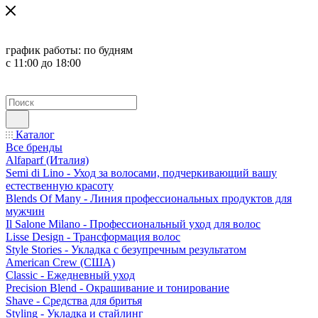
график работы:
по будням
с 11:00 до 18:00
Каталог
Все бренды
Alfaparf (Италия)
Semi di Lino - Уход за волосами, подчеркивающий вашу
естественную красоту
Blends Of Many - Линия профессиональных продуктов для
мужчин
Il Salone Milano - Профессиональный уход для волос
Lisse Design - Трансформация волос
Style Stories - Укладка с безупречным результатом
American Crew (США)
Classic - Ежедневный уход
Precision Blend - Окрашивание и тонирование
Shave - Средства для бритья
Styling - Укладка и стайлинг