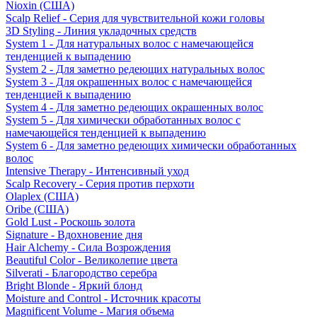
Nioxin (США)
Scalp Relief - Серия для чувствительной кожи головы
3D Styling - Линия укладочных средств
System 1 - Для натуральных волос с намечающейся
тенденцией к выпадению
System 2 - Для заметно редеющих натуральных волос
System 3 - Для окрашенных волос с намечающейся
тенденцией к выпадению
System 4 - Для заметно редеющих окрашенных волос
System 5 - Для химически обработанных волос с
намечающейся тенденцией к выпадению
System 6 - Для заметно редеющих химически обработанных
волос
Intensive Therapy - Интенсивный уход
Scalp Recovery - Серия против перхоти
Olaplex (США)
Oribe (США)
Gold Lust - Роскошь золота
Signature - Вдохновение дня
Hair Alchemy - Сила Возрождения
Beautiful Color - Великолепие цвета
Silverati - Благородство серебра
Bright Blonde - Яркий блонд
Moisture and Control - Источник красоты
Magnificent Volume - Магия объема