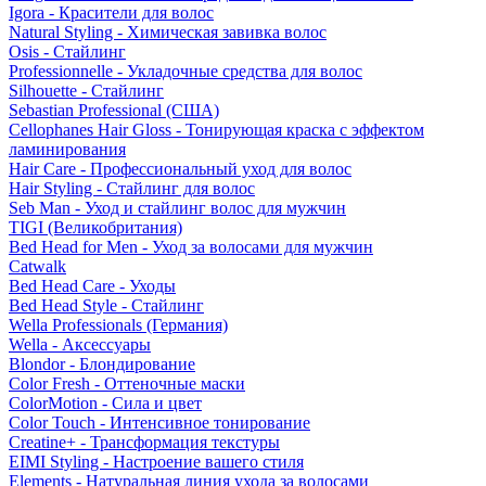
Igora - Красители для волос
Natural Styling - Химическая завивка волос
Osis - Стайлинг
Professionnelle - Укладочные средства для волос
Silhouette - Стайлинг
Sebastian Professional (США)
Cellophanes Hair Gloss - Тонирующая краска с эффектом
ламинирования
Hair Care - Профессиональный уход для волос
Hair Styling - Стайлинг для волос
Seb Man - Уход и стайлинг волос для мужчин
TIGI (Великобритания)
Bed Head for Men - Уход за волосами для мужчин
Catwalk
Bed Head Care - Уходы
Bed Head Style - Стайлинг
Wella Professionals (Германия)
Wella - Аксессуары
Blondor - Блондирование
Color Fresh - Оттеночные маски
ColorMotion - Сила и цвет
Color Touch - Интенсивное тонирование
Creatine+ - Трансформация текстуры
EIMI Styling - Настроение вашего стиля
Elements - Натуральная линия ухода за волосами