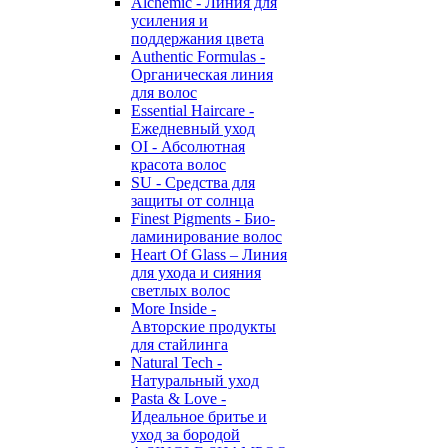
Alchemic - Линия для
усиления и
поддержания цвета
Authentic Formulas -
Органическая линия
для волос
Essential Haircare -
Eжедневный уход
OI - Абсолютная
красота волос
SU - Средства для
защиты от солнца
Finest Pigments - Био-
ламинирование волос
Heart Of Glass – Линия
для ухода и сияния
светлых волос
More Inside -
Авторские продукты
для стайлинга
Natural Tech -
Натуральный уход
Pasta & Love -
Идеальное бритье и
уход за бородой