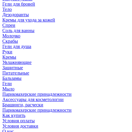
Гели для бровей
Тело
Дезодоранты
Кремы для ухода за кожей
Спреи
Соль для ванны
Молочко
Скрабы
Гели для душа
Руки
Кремы
Увлажняющие
Защитные
Питательные
Бальзамы
Гели
Мыло
Парикмахерские принадлежности
Аксессуары для косметологии
Брашинги, расчески
Парикмахерские принадлежности
Как купить
Условия оплаты
Условия доставки
О нас