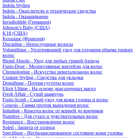
Indola Styling
Indola - Окислители и технические средства
Indola - Окрашивание
Invisibobble (Германия)
Johnson’s Baby (США)
K18 (США)
Kerastase (Франция)
Discipline - Непослушные волосы
Volumifique - Уплотняющий уход для создания объема тонких
волос
Blond Absolu - Уход для любых граней блонда
Fusio-Dose - Молекулярные коктейли для волос
Chronologiste - Искусство ревитализации волос
Couture Styling - Средства для укладки
Densifique - Потеря густоты волос
Elixir Ultime - На основе драгоценных масел
Fresh Affair - Сухой шампунь
Fusio-Scrub - Скраб-уход для кожи головы и волос
Genesis - Гамма против выпадения волос
Initialiste - Красота волос от корней до кончиков
Nutritive - Для сухих и чувствительных волос
Resistance - Восстановление волос
Soleil - Защита от солнца
Specifique - Несбалансированное состояние кожи головы