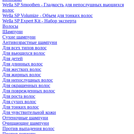
Wella SP Smoothen - Гладкость для непослушных вьющихся
волос
Wella SP Volumize - Объем для тонких волос
Wella SP Expert Kit - Набор эксперта
Волосы
Шампуни
Сухие шампуни
Антивозрастные шампуни
Для всех типов волос
Для вьющихся волос
Для детей
Для длинных волос
Для жестких волос
Для жирных волос
Для непослушных волос
Для окрашенных волос
Для поврежденных волос
Для роста волос
Для сухих волос
Для тонких волос
Для чувствительной кожи
Оттеночные шампуни
Очищающие шампуни
Против выпадения волос
Против перхоти