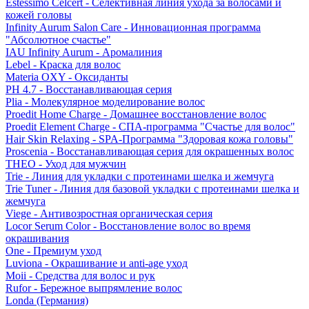
Estessimo Celcert - Селективная линия ухода за волосами и
кожей головы
Infinity Aurum Salon Care - Инновационная программа
"Абсолютное счастье"
IAU Infinity Aurum - Аромалиния
Lebel - Краска для волос
Materia OXY - Оксиданты
PH 4.7 - Восстанавливающая серия
Plia - Молекулярное моделирование волос
Proedit Home Charge - Домашнее восстановление волос
Proedit Element Charge - СПА-программа "Счастье для волос"
Hair Skin Relaxing - SPA-Программа "Здоровая кожа головы"
Proscenia - Восстанавливающая серия для окрашенных волос
THEO - Уход для мужчин
Trie - Линия для укладки с протеинами шелка и жемчуга
Trie Tuner - Линия для базовой укладки с протеинами шелка и
жемчуга
Viege - Антивозростная органическая серия
Locor Serum Color - Восстановление волос во время
окрашивания
One - Премиум уход
Luviona - Окрашивание и anti-age уход
Moii - Средства для волос и рук
Rufor - Бережное выпрямление волос
Londa (Германия)