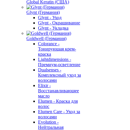
Global Keratin (США)
Glynt (Германия)
Glynt - Уход
Glynt - Окрашивание
Glynt - Укладка
Goldwell (Германия)
Colorance -
Тонирующая крем-
краска
Lightdimensions -
Премиум-осветление
Dualsenses -
Комплексный уход за
волосами
Elixir -
Восстанавливающее
масло
Elumen - Краска для
волос
Elumen Care - Уход за
волосами
Evolution -
Нейтральная