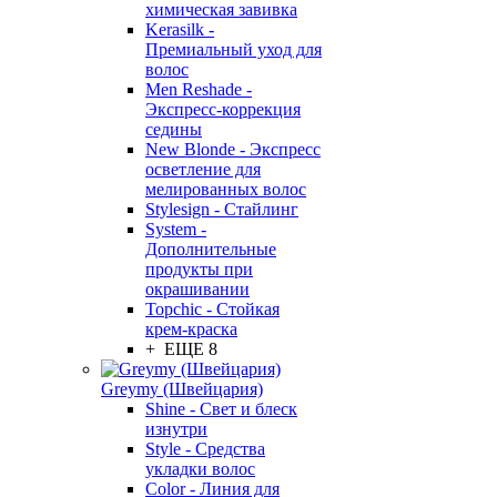
химическая завивка
Kerasilk -
Премиальный уход для
волос
Men Reshade -
Экспресс-коррекция
седины
New Blonde - Экспресс
осветление для
мелированных волос
Stylesign - Стайлинг
System -
Дополнительные
продукты при
окрашивании
Topchic - Стойкая
крем-краска
+ ЕЩЕ 8
Greymy (Швейцария)
Shine - Свет и блеск
изнутри
Style - Средства
укладки волос
Color - Линия для