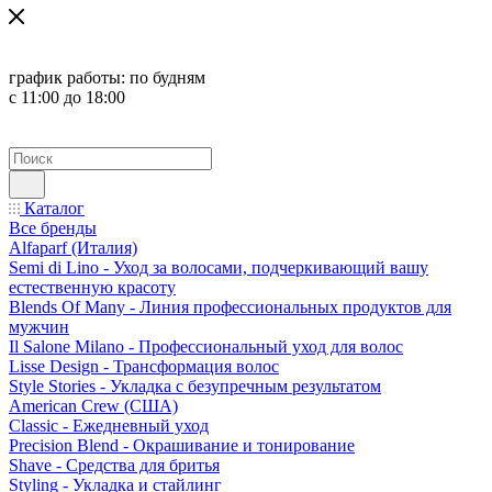
график работы:
по будням
с 11:00 до 18:00
Каталог
Все бренды
Alfaparf (Италия)
Semi di Lino - Уход за волосами, подчеркивающий вашу
естественную красоту
Blends Of Many - Линия профессиональных продуктов для
мужчин
Il Salone Milano - Профессиональный уход для волос
Lisse Design - Трансформация волос
Style Stories - Укладка с безупречным результатом
American Crew (США)
Classic - Ежедневный уход
Precision Blend - Окрашивание и тонирование
Shave - Средства для бритья
Styling - Укладка и стайлинг