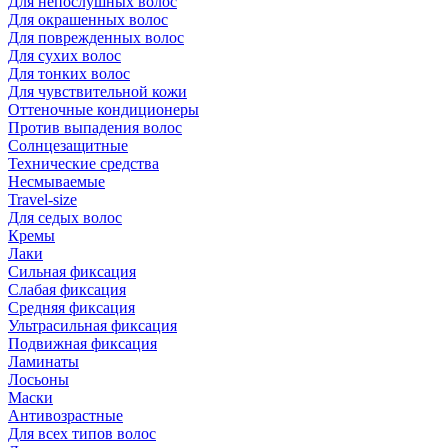
Для непослушных волос
Для окрашенных волос
Для поврежденных волос
Для сухих волос
Для тонких волос
Для чувствительной кожи
Оттеночные кондиционеры
Против выпадения волос
Солнцезащитные
Технические средства
Несмываемые
Travel-size
Для седых волос
Кремы
Лаки
Сильная фиксация
Слабая фиксация
Средняя фиксация
Ультрасильная фиксация
Подвижная фиксация
Ламинаты
Лосьоны
Маски
Антивозрастные
Для всех типов волос