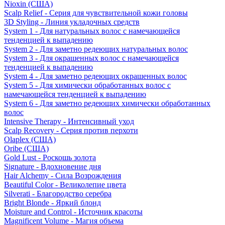
Nioxin (США)
Scalp Relief - Серия для чувствительной кожи головы
3D Styling - Линия укладочных средств
System 1 - Для натуральных волос с намечающейся
тенденцией к выпадению
System 2 - Для заметно редеющих натуральных волос
System 3 - Для окрашенных волос с намечающейся
тенденцией к выпадению
System 4 - Для заметно редеющих окрашенных волос
System 5 - Для химически обработанных волос с
намечающейся тенденцией к выпадению
System 6 - Для заметно редеющих химически обработанных
волос
Intensive Therapy - Интенсивный уход
Scalp Recovery - Серия против перхоти
Olaplex (США)
Oribe (США)
Gold Lust - Роскошь золота
Signature - Вдохновение дня
Hair Alchemy - Сила Возрождения
Beautiful Color - Великолепие цвета
Silverati - Благородство серебра
Bright Blonde - Яркий блонд
Moisture and Control - Источник красоты
Magnificent Volume - Магия объема