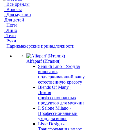
Все бренды
Волосы
Для мужчин
Для детей
Ноги
Лицо
Тело
Руки
Парикмахерские принадлежности
Alfaparf (Италия)
Semi di Lino - Уход за
волосами,
подчеркивающий вашу
естественную красоту
Blends Of Many -
Линия
профессиональных
продуктов для мужчин
Il Salone Milano -
Профессиональный
уход для волос
Lisse Design -
Трансформация волос