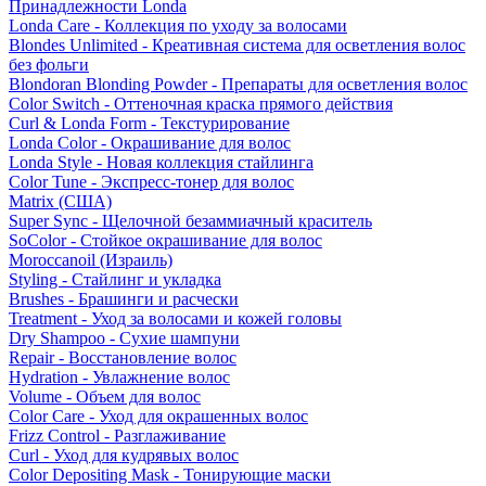
Принадлежности Londa
Londa Care - Коллекция по уходу за волосами
Blondes Unlimited - Креативная система для осветления волос
без фольги
Blondoran Blonding Powder - Препараты для осветления волос
Color Switch - Оттеночная краска прямого действия
Curl & Londa Form - Текстурирование
Londa Color - Окрашивание для волос
Londa Style - Новая коллекция стайлинга
Color Tune - Экспресс-тонер для волос
Matrix (США)
Super Sync - Щелочной безаммиачный краситель
SoColor - Стойкое окрашивание для волос
Moroccanoil (Израиль)
Styling - Стайлинг и укладка
Brushes - Брашинги и расчески
Treatment - Уход за волосами и кожей головы
Dry Shampoo - Сухие шампуни
Repair - Восстановление волос
Hydration - Увлажнение волос
Volume - Объем для волос
Color Care - Уход для окрашенных волос
Frizz Control - Разглаживание
Curl - Уход для кудрявых волос
Color Depositing Mask - Тонирующие маски