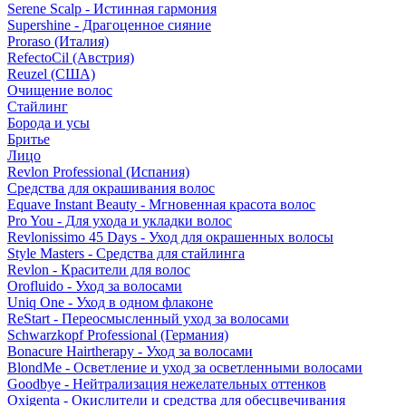
Serene Scalp - Истинная гармония
Supershine - Драгоценное сияние
Proraso (Италия)
RefectoCil (Австрия)
Reuzel (США)
Очищение волос
Стайлинг
Борода и усы
Бритье
Лицо
Revlon Professional (Испания)
Средства для окрашивания волос
Equave Instant Beauty - Мгновенная красота волос
Pro You - Для ухода и укладки волос
Revlonissimo 45 Days - Уход для окрашенных волосы
Style Masters - Средства для стайлинга
Revlon - Красители для волос
Orofluido - Уход за волосами
Uniq One - Уход в одном флаконе
ReStart - Переосмысленный уход за волосами
Schwarzkopf Professional (Германия)
Bonacure Hairtherapy - Уход за волосами
BlondMe - Осветление и уход за осветленными волосами
Goodbye - Нейтрализация нежелательных оттенков
Oxigenta - Окислители и средства для обесцвечивания