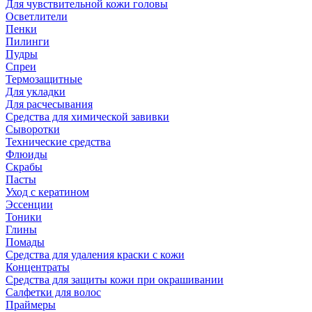
Для чувствительной кожи головы
Осветлители
Пенки
Пилинги
Пудры
Спреи
Термозащитные
Для укладки
Для расчесывания
Средства для химической завивки
Сыворотки
Технические средства
Флюиды
Скрабы
Пасты
Уход с кератином
Эссенции
Тоники
Глины
Помады
Средства для удаления краски с кожи
Концентраты
Средства для защиты кожи при окрашивании
Салфетки для волос
Праймеры