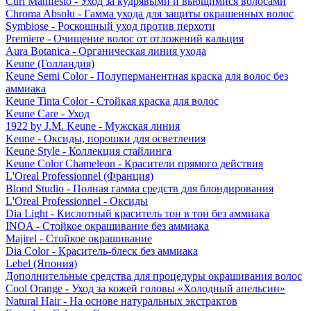
Curl Manifesto - Уход за кудрявыми и вьющимися волосами
Chroma Absolu - Гамма ухода для защиты окрашенных волос
Symbiose - Роскошный уход против перхоти
Premiere - Очищение волос от отложений кальция
Aura Botanica - Органическая линия ухода
Keune (Голландия)
Keune Semi Color - Полуперманентная краска для волос без
аммиака
Keune Tinta Color - Стойкая краска для волос
Keune Care - Уход
1922 by J.M. Keune - Мужская линия
Keune - Оксиды, порошки для осветления
Keune Style - Коллекция стайлинга
Keune Color Chameleon - Красители прямого действия
L'Oreal Professionnel (Франция)
Blond Studio - Полная гамма средств для блондирования
L'Oreal Professionnel - Оксиды
Dia Light - Кислотный краситель тон в тон без аммиака
INOA - Стойкое окрашивание без аммиака
Majirel - Стойкое окрашивание
Dia Color - Краситель-блеск без аммиака
Lebel (Япония)
Дополнительные средства для процедуры окрашивания волос
Cool Orange - Уход за кожей головы «Холодный апельсин»
Natural Hair - На основе натуральных экстрактов