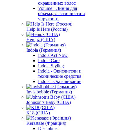
окрашенных волос
Volume - Линия для
объема, эластичности и
упругости
Help Is Here (Россия)
Hempz (США)
Indola (Германия)
Indola Act Now
Indola Care
Indola Styling
Indola - Окислители и
технические средства
Indola - Окрашивание
Invisibobble (Германия)
Johnson’s Baby (США)
K18 (США)
Kerastase (Франция)
Discipline -