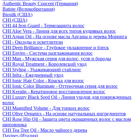
Authentic Beauty Concept (Германия)
Batiste (Великобритания)
Biosilk (США)
CHI (США)
CHI 44 Iron Guard - Термозащита волос
CHI Aloe Vera - Линия для всех типов кудрявых волос
CHI Argan Oil - На основе масла Арганы и дерева Моринга
CHI - Оксиды и осветлители
CHI Deep Brilliance - Глубокое увлажнение и блеск
CHI Enviro - Система разглаживания волос
CHI Man - Мужская серия для волос, усов и бороды
CHI Royal Treatment - Королевский уход
CHI Styling - Ухаживающий стайлинг
CHI Infra - Ежедневный уход
CHI Ionic Hair Color - Краска для волос
CHI Ionic Color Illuminate - Оттеночная серия для волос
CHI Keratin - Кератиновое восстановление волос
CHI Luxury Black Seed Oil - Линия уходов для поврежденных
волос
CHI Magnified Volume - Для тонких волос
CHI Olive Organics - На основе натуральных ингредиентов
CHI Rose Hip Oil - Защита цвета окрашенных волос с маслом
шиповника
CHI Tea Tree Oil - Масло чайного дерева
Davines (Италия)