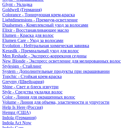
Glynt - Укладка
Goldwell (Германия)
Colorance - Тонирующая крем-краска
Lightdimensions - Премиум-осветление
Dualsenses - Комплексный уход за волосами
Elixir - Восстанавливающее масло
Elumen - Краска для волос
Elumen Care - Уход за волосами
Evolution - Нейтральная химическая завивка
Kerasilk - Премиальный уход для волос
Men Reshade - Экспресс-коррекция седины
New Blonde - Экспресс осветление для мелированных волос
Stylesign - Стайлинг
System - Дополнительные продукты при окрашивании
Topchic - Стойкая крем-краска
Greymy (Швейцария)
Shine - Свет и блеск изнутри
Style - Средства укладки волос
Color - Линия для окрашенных волос
Volume - Линия для объема, эластичности и упругости
Help Is Here (Россия)
Hempz (США)
Indola (Германия)
Indola Act Now
Indola Care