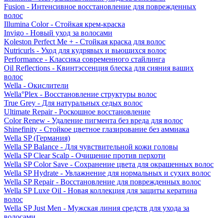
Fusion - Интенсивное восстановление для поврежденных
волос
Illumina Color - Стойкая крем-краска
Invigo - Новый уход за волосами
Koleston Perfect Me + - Стойкая краска для волос
Nutricurls - Уход для кудрявых и вьющихся волос
Performance - Классика современного стайлинга
Oil Reflections - Квинтэссенция блеска для сияния ваших
волос
Wella - Окислители
Wella°Plex - Восстановление структуры волос
True Grey - Для натуральных седых волос
Ultimate Repair - Роскошное восстановление
Color Renew - Удаление пигмента без вреда для волос
Shinefinity - Стойкое цветное глазирование без аммиака
Wella SP (Германия)
Wella SP Balance - Для чувствительной кожи головы
Wella SP Clear Scalp - Очищение против перхоти
Wella SP Color Save - Сохранение цвета для окрашенных волос
Wella SP Hydrate - Увлажнение для нормальных и сухих волос
Wella SP Repair - Восстановление для поврежденных волос
Wella SP Luxe Oil - Новая коллекция для защиты кератина
волос
Wella SP Just Men - Мужская линия средств для ухода за
волосами