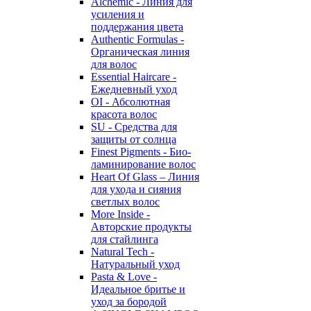
Alchemic - Линия для
усиления и
поддержания цвета
Authentic Formulas -
Органическая линия
для волос
Essential Haircare -
Eжедневный уход
OI - Абсолютная
красота волос
SU - Средства для
защиты от солнца
Finest Pigments - Био-
ламинирование волос
Heart Of Glass – Линия
для ухода и сияния
светлых волос
More Inside -
Авторские продукты
для стайлинга
Natural Tech -
Натуральный уход
Pasta & Love -
Идеальное бритье и
уход за бородой