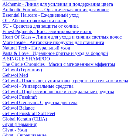
Alchemic - Линия для усиления и поддержания цвета
Authentic Formulas - Органическая линия для волос
Essential Haircare - Eжедневный уход
OI - Абсолютная красота волос
SU - Средства для защиты от солнца
Finest Pigments - Био-ламинирование волос
Heart Of Glass – Линия для ухода и сияния светлых волос
More Inside - Авторские продукты для стайлинга
Natural Tech - Натуральный уход
Pasta & Love - Идеальное бритье и уход за бородой
A SINGLE SHAMPOO
The Circle Chronicles - Маски с мгновенным эффектом
Gehwol (Германия)
Gehwol Med
Gehwol - Пластыри, супинаторы, средства из гель-полимера
Gehwol - Универсальные средства
Gehwol - Профессиональные и специальные средства
Gehwol Fusskraft
Gehwol Gerlasan - Средства для тела
Gehwol Balance
Gehwol Fusskraft Soft Feet
Global Keratin (США)
Glynt (Германия)
Glynt - Уход
Glynt - Окрашивание