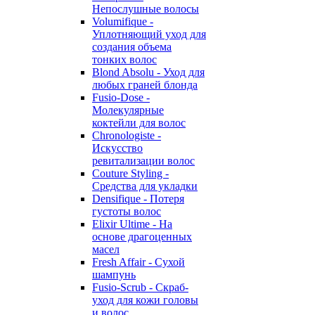
Непослушные волосы
Volumifique -
Уплотняющий уход для
создания объема
тонких волос
Blond Absolu - Уход для
любых граней блонда
Fusio-Dose -
Молекулярные
коктейли для волос
Chronologiste -
Искусство
ревитализации волос
Couture Styling -
Средства для укладки
Densifique - Потеря
густоты волос
Elixir Ultime - На
основе драгоценных
масел
Fresh Affair - Сухой
шампунь
Fusio-Scrub - Скраб-
уход для кожи головы
и волос