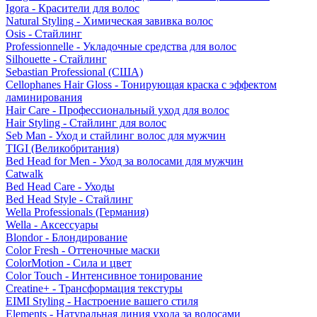
Igora - Красители для волос
Natural Styling - Химическая завивка волос
Osis - Стайлинг
Professionnelle - Укладочные средства для волос
Silhouette - Стайлинг
Sebastian Professional (США)
Cellophanes Hair Gloss - Тонирующая краска с эффектом
ламинирования
Hair Care - Профессиональный уход для волос
Hair Styling - Стайлинг для волос
Seb Man - Уход и стайлинг волос для мужчин
TIGI (Великобритания)
Bed Head for Men - Уход за волосами для мужчин
Catwalk
Bed Head Care - Уходы
Bed Head Style - Стайлинг
Wella Professionals (Германия)
Wella - Аксессуары
Blondor - Блондирование
Color Fresh - Оттеночные маски
ColorMotion - Сила и цвет
Color Touch - Интенсивное тонирование
Creatine+ - Трансформация текстуры
EIMI Styling - Настроение вашего стиля
Elements - Натуральная линия ухода за волосами