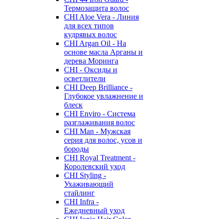
Термозащита волос
CHI Aloe Vera - Линия
для всех типов
кудрявых волос
CHI Argan Oil - На
основе масла Арганы и
дерева Моринга
CHI - Оксиды и
осветлители
CHI Deep Brilliance -
Глубокое увлажнение и
блеск
CHI Enviro - Система
разглаживания волос
CHI Man - Мужская
серия для волос, усов и
бороды
CHI Royal Treatment -
Королевский уход
CHI Styling -
Ухаживающий
стайлинг
CHI Infra -
Ежедневный уход