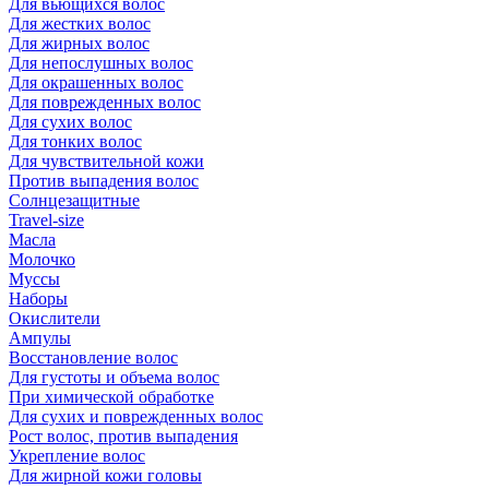
Для вьющихся волос
Для жестких волос
Для жирных волос
Для непослушных волос
Для окрашенных волос
Для поврежденных волос
Для сухих волос
Для тонких волос
Для чувствительной кожи
Против выпадения волос
Солнцезащитные
Travel-size
Масла
Молочко
Муссы
Наборы
Окислители
Ампулы
Восстановление волос
Для густоты и объема волос
При химической обработке
Для сухих и поврежденных волос
Рост волос, против выпадения
Укрепление волос
Для жирной кожи головы