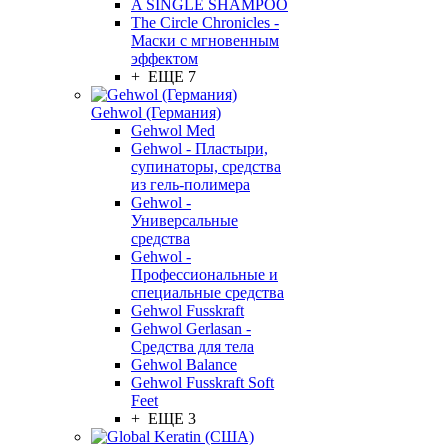
A SINGLE SHAMPOO
The Circle Chronicles -
Маски с мгновенным
эффектом
+ ЕЩЕ 7
Gehwol (Германия)
Gehwol Med
Gehwol - Пластыри,
супинаторы, средства
из гель-полимера
Gehwol -
Универсальные
средства
Gehwol -
Профессиональные и
специальные средства
Gehwol Fusskraft
Gehwol Gerlasan -
Средства для тела
Gehwol Balance
Gehwol Fusskraft Soft
Feet
+ ЕЩЕ 3