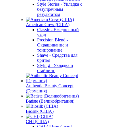
Style Stories - Укладка с
безупречным
результатом
American Crew (США)
Classic - Ежедневный
уход
Precision Blend -
Окрашивание и
тонирование
Shave - Средства для
бритья
Styling - Укладка и
стайлинг
Authentic Beauty Concept
(Германия)
Batiste (Великобритания)
Biosilk (США)
CHI (США)
CHI 44 Iron Guard -