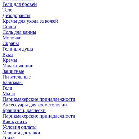
Гели для бровей
Тело
Дезодоранты
Кремы для ухода за кожей
Спреи
Соль для ванны
Молочко
Скрабы
Гели для душа
Руки
Кремы
Увлажняющие
Защитные
Питательные
Бальзамы
Гели
Мыло
Парикмахерские принадлежности
Аксессуары для косметологии
Брашинги, расчески
Парикмахерские принадлежности
Как купить
Условия оплаты
Условия доставки
О нас