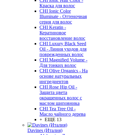
CHI Ionic Hair Color -
Краска для волос
CHI Ionic Color
Illuminate - Оттеночная
серия для волос
CHI Keratin -
Кератиновое
восстановление волос
CHI Luxury Black Seed
Oil - Линия уходов для
поврежденных волос
CHI Magnified Volume -
Для тонких волос
CHI Olive Organics - На
основе натуральных
ингредиентов
CHI Rose Hip Oil -
Защита цвета
окрашенных волос с
маслом шиповника
CHI Tea Tree Oil -
Масло чайного дерева
+ ЕЩЕ 13
Davines (Италия)