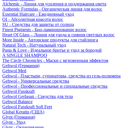
Alchemic - Линия для усиления и поддержания цвета
Authentic Formulas - Органическая линия для волос
Essential Haircare - Eжедневный уход
OI - Абсолютная красота волос
SU - Средства для защиты от солнца
Finest Pigments - Био-ламинирование волос
Heart Of Glass – Линия для ухода и сияния светлых волос
More Inside - Авторские продукты для стайлинга
Natural Tech - Натуральный уход
Pasta & Love - Идеальное бритье и уход за бородой
A SINGLE SHAMPOO
The Circle Chronicles - Маски с мгновенным эффектом
Gehwol (Германия)
Gehwol Med
Gehwol - Пластыри, супинаторы, средства из гель-полимера
Gehwol - Универсальные средства
Gehwol - Профессиональные и специальные средства
Gehwol Fusskraft
Gehwol Gerlasan - Средства для тела
Gehwol Balance
Gehwol Fusskraft Soft Feet
Global Keratin (США)
Glynt (Германия)
Glynt - Уход
Glynt - Окрашивание