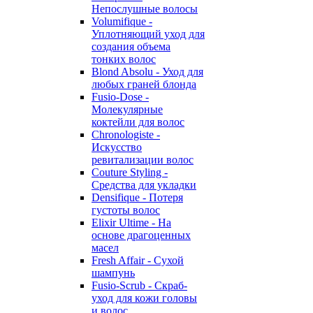
Непослушные волосы
Volumifique -
Уплотняющий уход для
создания объема
тонких волос
Blond Absolu - Уход для
любых граней блонда
Fusio-Dose -
Молекулярные
коктейли для волос
Chronologiste -
Искусство
ревитализации волос
Couture Styling -
Средства для укладки
Densifique - Потеря
густоты волос
Elixir Ultime - На
основе драгоценных
масел
Fresh Affair - Сухой
шампунь
Fusio-Scrub - Скраб-
уход для кожи головы
и волос