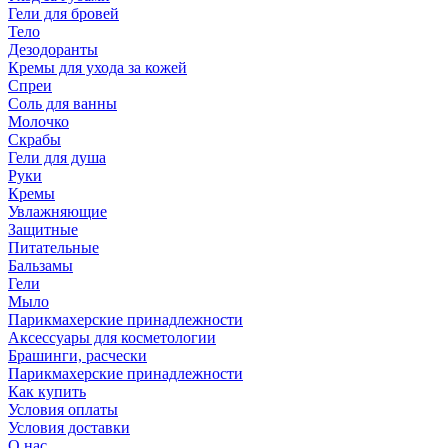
Гели для бровей
Тело
Дезодоранты
Кремы для ухода за кожей
Спреи
Соль для ванны
Молочко
Скрабы
Гели для душа
Руки
Кремы
Увлажняющие
Защитные
Питательные
Бальзамы
Гели
Мыло
Парикмахерские принадлежности
Аксессуары для косметологии
Брашинги, расчески
Парикмахерские принадлежности
Как купить
Условия оплаты
Условия доставки
О нас