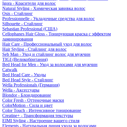
Igora - Красители для волос
Natural Styling - Химическая завивка волос
Osis - Стайлинг
Professionnelle - Укладочные средства для волос
Silhouette - Стайлинг
Sebastian Professional (США)
Cellophanes Hair Gloss - Тонирующая краска с эффектом
ламинирования
Hair Care - Профессиональный уход для волос
Hair Styling - Стайлинг для волос
Seb Man - Уход и стайлинг волос для мужчин
TIGI (Великобритания)
Bed Head for Men - Уход за волосами для мужчин
Catwalk
Bed Head Care - Уходы
Bed Head Style - Стайлинг
Wella Professionals (Германия)
Wella - Аксессуары
Blondor - Блондирование
Color Fresh - Оттеночные маски
ColorMotion - Сила и цвет
Color Touch - Интенсивное тонирование
Creatine+ - Трансформация текстуры
EIMI Styling - Настроение вашего стиля
Elements - Натуральная линия ухода за волосами