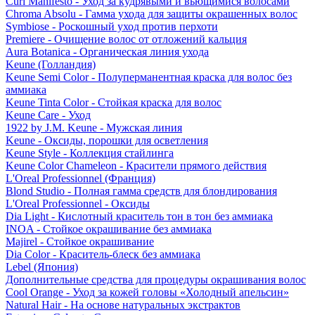
Curl Manifesto - Уход за кудрявыми и вьющимися волосами
Chroma Absolu - Гамма ухода для защиты окрашенных волос
Symbiose - Роскошный уход против перхоти
Premiere - Очищение волос от отложений кальция
Aura Botanica - Органическая линия ухода
Keune (Голландия)
Keune Semi Color - Полуперманентная краска для волос без
аммиака
Keune Tinta Color - Стойкая краска для волос
Keune Care - Уход
1922 by J.M. Keune - Мужская линия
Keune - Оксиды, порошки для осветления
Keune Style - Коллекция стайлинга
Keune Color Chameleon - Красители прямого действия
L'Oreal Professionnel (Франция)
Blond Studio - Полная гамма средств для блондирования
L'Oreal Professionnel - Оксиды
Dia Light - Кислотный краситель тон в тон без аммиака
INOA - Стойкое окрашивание без аммиака
Majirel - Стойкое окрашивание
Dia Color - Краситель-блеск без аммиака
Lebel (Япония)
Дополнительные средства для процедуры окрашивания волос
Cool Orange - Уход за кожей головы «Холодный апельсин»
Natural Hair - На основе натуральных экстрактов