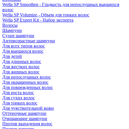
Wella SP Smoothen - Гладкость для непослушных вьющихся
волос
Wella SP Volumize - Объем для тонких волос
Wella SP Expert Kit - Набор эксперта
Волосы
Шампуни
Сухие шампуни
Антивозрастные шампуни
Для всех типов волос
Для вьющихся волос
Для детей
Для длинных волос
Для жестких волос
Для жирных волос
Для непослушных волос
Для окрашенных волос
Для поврежденных волос
Для роста волос
Для сухих волос
Для тонких волос
Для чувствительной кожи
Оттеночные шампуни
Очищающие шампуни
Против выпадения волос
Против перхоти