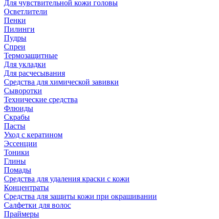
Для чувствительной кожи головы
Осветлители
Пенки
Пилинги
Пудры
Спреи
Термозащитные
Для укладки
Для расчесывания
Средства для химической завивки
Сыворотки
Технические средства
Флюиды
Скрабы
Пасты
Уход с кератином
Эссенции
Тоники
Глины
Помады
Средства для удаления краски с кожи
Концентраты
Средства для защиты кожи при окрашивании
Салфетки для волос
Праймеры