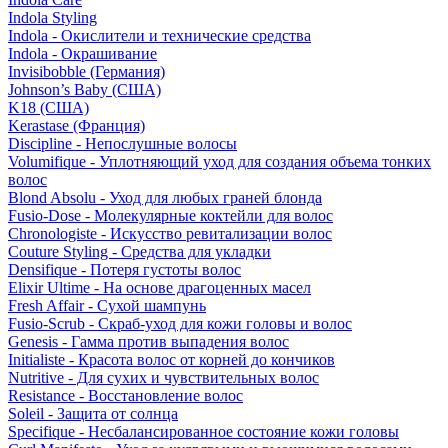
Indola Styling
Indola - Окислители и технические средства
Indola - Окрашивание
Invisibobble (Германия)
Johnson’s Baby (США)
K18 (США)
Kerastase (Франция)
Discipline - Непослушные волосы
Volumifique - Уплотняющий уход для создания объема тонких
волос
Blond Absolu - Уход для любых граней блонда
Fusio-Dose - Молекулярные коктейли для волос
Chronologiste - Искусство ревитализации волос
Couture Styling - Средства для укладки
Densifique - Потеря густоты волос
Elixir Ultime - На основе драгоценных масел
Fresh Affair - Сухой шампунь
Fusio-Scrub - Скраб-уход для кожи головы и волос
Genesis - Гамма против выпадения волос
Initialiste - Красота волос от корней до кончиков
Nutritive - Для сухих и чувствительных волос
Resistance - Восстановление волос
Soleil - Защита от солнца
Specifique - Несбалансированное состояние кожи головы