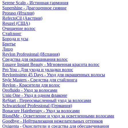
Serene Scalp - Истинная гармония
Supershine - Драгоценное сияние
Proraso (Италия)
RefectoCil (Австрия)
Reuzel (США)
Очищение волос
Стайлинг
Борода и усы
Бритье
Лицо
Revlon Professional (Испания)
Средства для окрашивания волос
Equave Instant Beauty - Мгновенная красота волос
Pro You - Для ухода и укладки волос
Revlonissimo 45 Days - Уход для окрашенных волосы
Style Masters - Средства для стайлинга
Revlon - Красители для волос
Orofluido - Уход за волосами
Uniq One - Уход в одном флаконе
ReStart - Переосмысленный уход за волосами
Schwarzkopf Professional (Германия)
Bonacure Hairtherapy - Уход за волосами
BlondMe - Осветление и уход за осветленными волосами
Goodbye - Нейтрализация нежелательных оттенков
Oxigenta - Окислители и средства для обесцвечивания