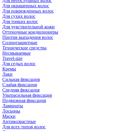
Для непослушных волос
Для окрашенных волос
Для поврежденных волос
Для сухих волос
Для тонких волос
Для чувствительной кожи
Оттеночные кондиционеры
Против выпадения волос
Солнцезащитные
Технические средства
Несмываемые
Travel-size
Для седых волос
Кремы
Лаки
Сильная фиксация
Слабая фиксация
Средняя фиксация
Ультрасильная фиксация
Подвижная фиксация
Ламинаты
Лосьоны
Маски
Антивозрастные
Для всех типов волос