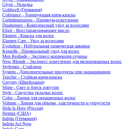
Glynt - Укладка
Goldwell (Германия)
Colorance - Тонирующая крем-краска
Lightdimensions - Премиум-осветление
Dualsenses - Комплексный уход за волосами
Elixir - Восстанавливающее масло
Elumen - Краска для волос
Elumen Care - Уход за волосами
Evolution - Нейтральная химическая завивка
Kerasilk - Премиальный уход для волос
Men Reshade - Экспресс-коррекция седины
New Blonde - Экспресс осветление для мелированных волос
Stylesign - Стайлинг
System - Дополнительные продукты при окрашивании
Topchic - Стойкая крем-краска
Greymy (Швейцария)
Shine - Свет и блеск изнутри
Style - Средства укладки волос
Color - Линия для окрашенных волос
Volume - Линия для объема, эластичности и упругости
Help Is Here (Россия)
Hempz (США)
Indola (Германия)
Indola Act Now
Indola Care