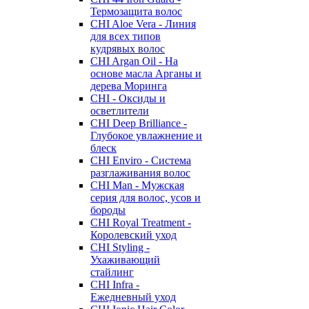
Термозащита волос
CHI Aloe Vera - Линия
для всех типов
кудрявых волос
CHI Argan Oil - На
основе масла Арганы и
дерева Моринга
CHI - Оксиды и
осветлители
CHI Deep Brilliance -
Глубокое увлажнение и
блеск
CHI Enviro - Система
разглаживания волос
CHI Man - Мужская
серия для волос, усов и
бороды
CHI Royal Treatment -
Королевский уход
CHI Styling -
Ухаживающий
стайлинг
CHI Infra -
Ежедневный уход