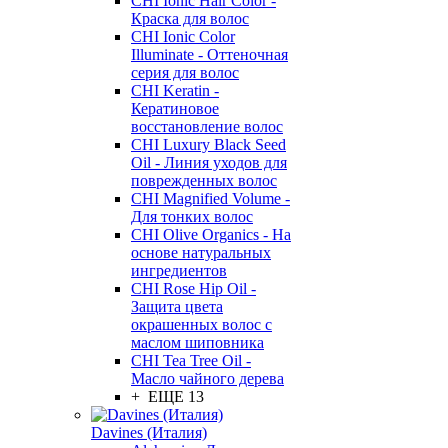
CHI Ionic Hair Color -
Краска для волос
CHI Ionic Color
Illuminate - Оттеночная
серия для волос
CHI Keratin -
Кератиновое
восстановление волос
CHI Luxury Black Seed
Oil - Линия уходов для
поврежденных волос
CHI Magnified Volume -
Для тонких волос
CHI Olive Organics - На
основе натуральных
ингредиентов
CHI Rose Hip Oil -
Защита цвета
окрашенных волос с
маслом шиповника
CHI Tea Tree Oil -
Масло чайного дерева
+ ЕЩЕ 13
Davines (Италия)