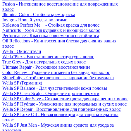
Fusion - Интенсивное восстановление для поврежденных
волос
Illumina Color - Стойкая крем-краска
Invigo - Новый уход за волосами
Koleston Perfect Me + - Стойкая краска для волос
Nutricurls - Уход для кудрявых и вьющихся волос
Performance - Классика современного стайлинга
Oil Reflections - Квинтэссенция блеска для сияния ваших
волос
Wella - Окислители
Wella°Plex - Восстановление структуры волос
True Grey - Для натуральных седых волос
Ultimate Repair - Роскошное восстановление
Color Renew - Удаление пигмента без вреда для волос
Shinefinity - Стойкое цветное глазирование без аммиака
Wella SP (Германия)
Wella SP Balance - Для чувствительной кожи головы
Wella SP Clear Scalp - Очищение против перхоти
Wella SP Color Save - Сохранение цвета для окрашенных волос
Wella SP Hydrate - Увлажнение для нормальных и сухих волос
Wella SP Repair - Восстановление для поврежденных волос
Wella SP Luxe Oil - Новая коллекция для защиты кератина
волос
Wella SP Just Men - Мужская линия средств для ухода за
волосами