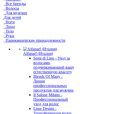
Все бренды
Волосы
Для мужчин
Для детей
Ноги
Лицо
Тело
Руки
Парикмахерские принадлежности
Alfaparf (Италия)
Semi di Lino - Уход за
волосами,
подчеркивающий вашу
естественную красоту
Blends Of Many -
Линия
профессиональных
продуктов для мужчин
Il Salone Milano -
Профессиональный
уход для волос
Lisse Design -
Трансформация волос