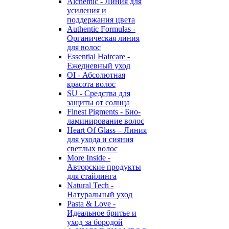
Alchemic - Линия для
усиления и
поддержания цвета
Authentic Formulas -
Органическая линия
для волос
Essential Haircare -
Eжедневный уход
OI - Абсолютная
красота волос
SU - Средства для
защиты от солнца
Finest Pigments - Био-
ламинирование волос
Heart Of Glass – Линия
для ухода и сияния
светлых волос
More Inside -
Авторские продукты
для стайлинга
Natural Tech -
Натуральный уход
Pasta & Love -
Идеальное бритье и
уход за бородой