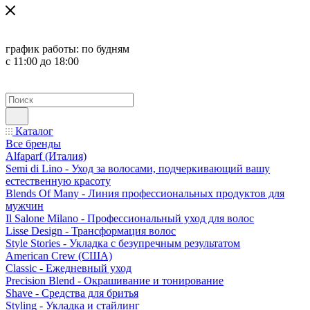
график работы:
по будням
с 11:00 до 18:00
Каталог
Все бренды
Alfaparf (Италия)
Semi di Lino - Уход за волосами, подчеркивающий вашу
естественную красоту
Blends Of Many - Линия профессиональных продуктов для
мужчин
Il Salone Milano - Профессиональный уход для волос
Lisse Design - Трансформация волос
Style Stories - Укладка с безупречным результатом
American Crew (США)
Classic - Ежедневный уход
Precision Blend - Окрашивание и тонирование
Shave - Средства для бритья
Styling - Укладка и стайлинг