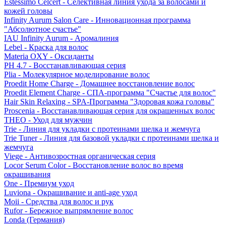
Estessimo Celcert - Селективная линия ухода за волосами и
кожей головы
Infinity Aurum Salon Care - Инновационная программа
"Абсолютное счастье"
IAU Infinity Aurum - Аромалиния
Lebel - Краска для волос
Materia OXY - Оксиданты
PH 4.7 - Восстанавливающая серия
Plia - Молекулярное моделирование волос
Proedit Home Charge - Домашнее восстановление волос
Proedit Element Charge - СПА-программа "Счастье для волос"
Hair Skin Relaxing - SPA-Программа "Здоровая кожа головы"
Proscenia - Восстанавливающая серия для окрашенных волос
THEO - Уход для мужчин
Trie - Линия для укладки с протеинами шелка и жемчуга
Trie Tuner - Линия для базовой укладки с протеинами шелка и
жемчуга
Viege - Антивозростная органическая серия
Locor Serum Color - Восстановление волос во время
окрашивания
One - Премиум уход
Luviona - Окрашивание и anti-age уход
Moii - Средства для волос и рук
Rufor - Бережное выпрямление волос
Londa (Германия)