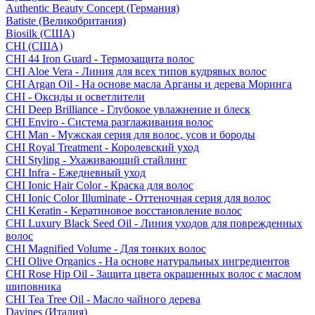
Authentic Beauty Concept (Германия)
Batiste (Великобритания)
Biosilk (США)
CHI (США)
CHI 44 Iron Guard - Термозащита волос
CHI Aloe Vera - Линия для всех типов кудрявых волос
CHI Argan Oil - На основе масла Арганы и дерева Моринга
CHI - Оксиды и осветлители
CHI Deep Brilliance - Глубокое увлажнение и блеск
CHI Enviro - Система разглаживания волос
CHI Man - Мужская серия для волос, усов и бороды
CHI Royal Treatment - Королевский уход
CHI Styling - Ухаживающий стайлинг
CHI Infra - Ежедневный уход
CHI Ionic Hair Color - Краска для волос
CHI Ionic Color Illuminate - Оттеночная серия для волос
CHI Keratin - Кератиновое восстановление волос
CHI Luxury Black Seed Oil - Линия уходов для поврежденных
волос
CHI Magnified Volume - Для тонких волос
CHI Olive Organics - На основе натуральных ингредиентов
CHI Rose Hip Oil - Защита цвета окрашенных волос с маслом
шиповника
CHI Tea Tree Oil - Масло чайного дерева
Davines (Италия)