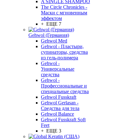
A SINGLE SHAMPOO
The Circle Chronicles -
Маски с мгновенным
эффектом
+ ЕЩЕ 7
Gehwol (Германия)
Gehwol Med
Gehwol - Пластыри,
супинаторы, средства
из гель-полимера
Gehwol -
Универсальные
средства
Gehwol -
Профессиональные и
специальные средства
Gehwol Fusskraft
Gehwol Gerlasan -
Средства для тела
Gehwol Balance
Gehwol Fusskraft Soft
Feet
+ ЕЩЕ 3