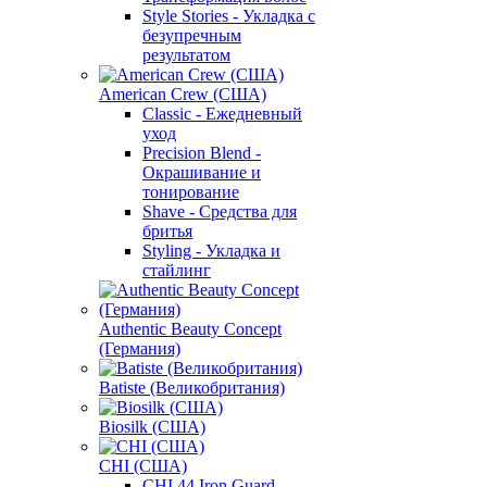
Style Stories - Укладка с
безупречным
результатом
American Crew (США)
Classic - Ежедневный
уход
Precision Blend -
Окрашивание и
тонирование
Shave - Средства для
бритья
Styling - Укладка и
стайлинг
Authentic Beauty Concept
(Германия)
Batiste (Великобритания)
Biosilk (США)
CHI (США)
CHI 44 Iron Guard -