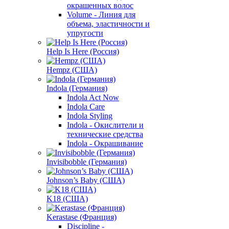
окрашенных волос
Volume - Линия для
объема, эластичности и
упругости
Help Is Here (Россия)
Hempz (США)
Indola (Германия)
Indola Act Now
Indola Care
Indola Styling
Indola - Окислители и
технические средства
Indola - Окрашивание
Invisibobble (Германия)
Johnson’s Baby (США)
K18 (США)
Kerastase (Франция)
Discipline -