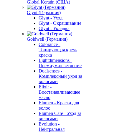
Global Keratin (США)
Glynt (Германия)
Glynt - Уход
Glynt - Окрашивание
Glynt - Укладка
Goldwell (Германия)
Colorance -
Тонирующая крем-
краска
Lightdimensions -
Премиум-осветление
Dualsenses -
Комплексный уход за
волосами
Elixir -
Восстанавливающее
масло
Elumen - Краска для
волос
Elumen Care - Уход за
волосами
Evolution -
Нейтральная