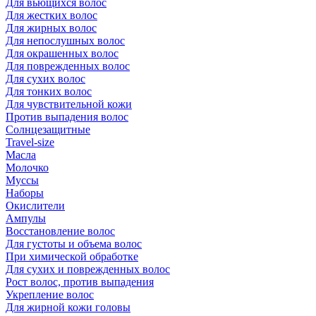
Для вьющихся волос
Для жестких волос
Для жирных волос
Для непослушных волос
Для окрашенных волос
Для поврежденных волос
Для сухих волос
Для тонких волос
Для чувствительной кожи
Против выпадения волос
Солнцезащитные
Travel-size
Масла
Молочко
Муссы
Наборы
Окислители
Ампулы
Восстановление волос
Для густоты и объема волос
При химической обработке
Для сухих и поврежденных волос
Рост волос, против выпадения
Укрепление волос
Для жирной кожи головы