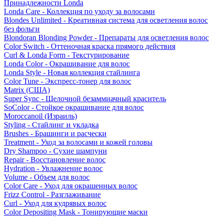
Принадлежности Londa
Londa Care - Коллекция по уходу за волосами
Blondes Unlimited - Креативная система для осветления волос
без фольги
Blondoran Blonding Powder - Препараты для осветления волос
Color Switch - Оттеночная краска прямого действия
Curl & Londa Form - Текстурирование
Londa Color - Окрашивание для волос
Londa Style - Новая коллекция стайлинга
Color Tune - Экспресс-тонер для волос
Matrix (США)
Super Sync - Щелочной безаммиачный краситель
SoColor - Стойкое окрашивание для волос
Moroccanoil (Израиль)
Styling - Стайлинг и укладка
Brushes - Брашинги и расчески
Treatment - Уход за волосами и кожей головы
Dry Shampoo - Сухие шампуни
Repair - Восстановление волос
Hydration - Увлажнение волос
Volume - Объем для волос
Color Care - Уход для окрашенных волос
Frizz Control - Разглаживание
Curl - Уход для кудрявых волос
Color Depositing Mask - Тонирующие маски