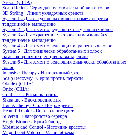
Nioxin (США)
Scalp Relief - Серия для чувствительной кожи головы
3D Styling - Линия укладочных средств
System 1 - Для натуральных волос с намечающейся
тенденцией к выпадению
System 2 - Для заметно редеющих натуральных волос
System 3 - Для окрашенных волос с намечающейся
тенденцией к выпадению
System 4 - Для заметно редеющих окрашенных волос
System 5 - Для химически обработанных волос с
намечающейся тенденцией к выпадению
System 6 - Для заметно редеющих химически обработанных
волос
Intensive Therapy - Интенсивный уход
Scalp Recovery - Серия против перхоти
Olaplex (США)
Oribe (США)
Gold Lust - Роскошь золота
Signature - Вдохновение дня
Hair Alchemy - Сила Возрождения
Beautiful Color - Великолепие цвета
Silverati - Благородство серебра
Bright Blonde - Яркий блонд
Moisture and Control - Источник красоты
Magnificent Volume - Магия объема