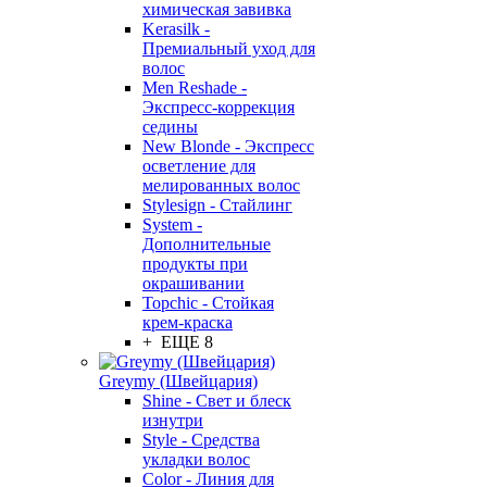
химическая завивка
Kerasilk -
Премиальный уход для
волос
Men Reshade -
Экспресс-коррекция
седины
New Blonde - Экспресс
осветление для
мелированных волос
Stylesign - Стайлинг
System -
Дополнительные
продукты при
окрашивании
Topchic - Стойкая
крем-краска
+ ЕЩЕ 8
Greymy (Швейцария)
Shine - Свет и блеск
изнутри
Style - Средства
укладки волос
Color - Линия для