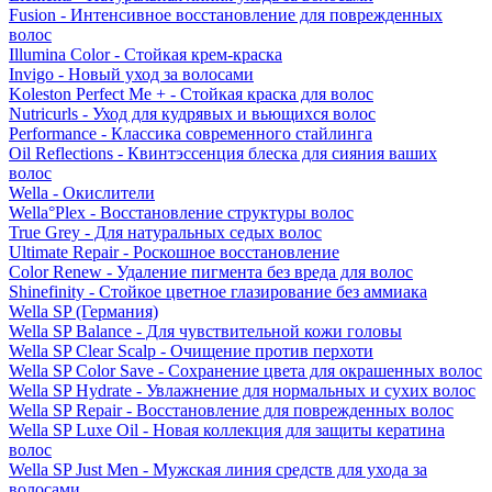
Fusion - Интенсивное восстановление для поврежденных
волос
Illumina Color - Стойкая крем-краска
Invigo - Новый уход за волосами
Koleston Perfect Me + - Стойкая краска для волос
Nutricurls - Уход для кудрявых и вьющихся волос
Performance - Классика современного стайлинга
Oil Reflections - Квинтэссенция блеска для сияния ваших
волос
Wella - Окислители
Wella°Plex - Восстановление структуры волос
True Grey - Для натуральных седых волос
Ultimate Repair - Роскошное восстановление
Color Renew - Удаление пигмента без вреда для волос
Shinefinity - Стойкое цветное глазирование без аммиака
Wella SP (Германия)
Wella SP Balance - Для чувствительной кожи головы
Wella SP Clear Scalp - Очищение против перхоти
Wella SP Color Save - Сохранение цвета для окрашенных волос
Wella SP Hydrate - Увлажнение для нормальных и сухих волос
Wella SP Repair - Восстановление для поврежденных волос
Wella SP Luxe Oil - Новая коллекция для защиты кератина
волос
Wella SP Just Men - Мужская линия средств для ухода за
волосами