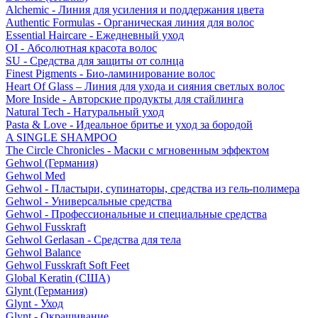
Alchemic - Линия для усиления и поддержания цвета
Authentic Formulas - Органическая линия для волос
Essential Haircare - Eжедневный уход
OI - Абсолютная красота волос
SU - Средства для защиты от солнца
Finest Pigments - Био-ламинирование волос
Heart Of Glass – Линия для ухода и сияния светлых волос
More Inside - Авторские продукты для стайлинга
Natural Tech - Натуральный уход
Pasta & Love - Идеальное бритье и уход за бородой
A SINGLE SHAMPOO
The Circle Chronicles - Маски с мгновенным эффектом
Gehwol (Германия)
Gehwol Med
Gehwol - Пластыри, супинаторы, средства из гель-полимера
Gehwol - Универсальные средства
Gehwol - Профессиональные и специальные средства
Gehwol Fusskraft
Gehwol Gerlasan - Средства для тела
Gehwol Balance
Gehwol Fusskraft Soft Feet
Global Keratin (США)
Glynt (Германия)
Glynt - Уход
Glynt - Окрашивание