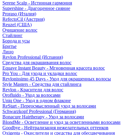
Serene Scalp - Истинная гармония
Supershine - Драгоценное сияние
Proraso (Италия)
RefectoCil (Австрия)
Reuzel (США)
Очищение волос
Стайлинг
Борода и усы
Бритье
Лицо
Revlon Professional (Испания)
Средства для окрашивания волос
Equave Instant Beauty - Мгновенная красота волос
Pro You - Для ухода и укладки волос
Revlonissimo 45 Days - Уход для окрашенных волосы
Style Masters - Средства для стайлинга
Revlon - Красители для волос
Orofluido - Уход за волосами
Uniq One - Уход в одном флаконе
ReStart - Переосмысленный уход за волосами
Schwarzkopf Professional (Германия)
Bonacure Hairtherapy - Уход за волосами
BlondMe - Осветление и уход за осветленными волосами
Goodbye - Нейтрализация нежелательных оттенков
Oxigenta - Окислители и средства для обесцвечивания