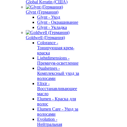
Global Keratin (США)
Glynt (Германия)
Glynt - Уход
Glynt - Окрашивание
Glynt - Укладка
Goldwell (Германия)
Colorance -
Тонирующая крем-
краска
Lightdimensions -
Премиум-осветление
Dualsenses -
Комплексный уход за
волосами
Elixir -
Восстанавливающее
масло
Elumen - Краска для
волос
Elumen Care - Уход за
волосами
Evolution -
Нейтральная