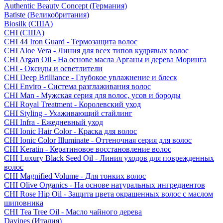
Authentic Beauty Concept (Германия)
Batiste (Великобритания)
Biosilk (США)
CHI (США)
CHI 44 Iron Guard - Термозащита волос
CHI Aloe Vera - Линия для всех типов кудрявых волос
CHI Argan Oil - На основе масла Арганы и дерева Моринга
CHI - Оксиды и осветлители
CHI Deep Brilliance - Глубокое увлажнение и блеск
CHI Enviro - Система разглаживания волос
CHI Man - Мужская серия для волос, усов и бороды
CHI Royal Treatment - Королевский уход
CHI Styling - Ухаживающий стайлинг
CHI Infra - Ежедневный уход
CHI Ionic Hair Color - Краска для волос
CHI Ionic Color Illuminate - Оттеночная серия для волос
CHI Keratin - Кератиновое восстановление волос
CHI Luxury Black Seed Oil - Линия уходов для поврежденных
волос
CHI Magnified Volume - Для тонких волос
CHI Olive Organics - На основе натуральных ингредиентов
CHI Rose Hip Oil - Защита цвета окрашенных волос с маслом
шиповника
CHI Tea Tree Oil - Масло чайного дерева
Davines (Италия)