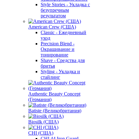
Style Stories - Укладка с
безупречным
результатом
American Crew (США)
Classic - Ежедневный
уход
Precision Blend -
Окрашивание и
тонирование
Shave - Средства для
бритья
Styling - Укладка и
стайлинг
Authentic Beauty Concept
(Германия)
Batiste (Великобритания)
Biosilk (США)
CHI (США)
CHI 44 Iron Guard -