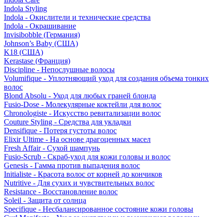
Indola Styling
Indola - Окислители и технические средства
Indola - Окрашивание
Invisibobble (Германия)
Johnson’s Baby (США)
K18 (США)
Kerastase (Франция)
Discipline - Непослушные волосы
Volumifique - Уплотняющий уход для создания объема тонких
волос
Blond Absolu - Уход для любых граней блонда
Fusio-Dose - Молекулярные коктейли для волос
Chronologiste - Искусство ревитализации волос
Couture Styling - Средства для укладки
Densifique - Потеря густоты волос
Elixir Ultime - На основе драгоценных масел
Fresh Affair - Сухой шампунь
Fusio-Scrub - Скраб-уход для кожи головы и волос
Genesis - Гамма против выпадения волос
Initialiste - Красота волос от корней до кончиков
Nutritive - Для сухих и чувствительных волос
Resistance - Восстановление волос
Soleil - Защита от солнца
Specifique - Несбалансированное состояние кожи головы