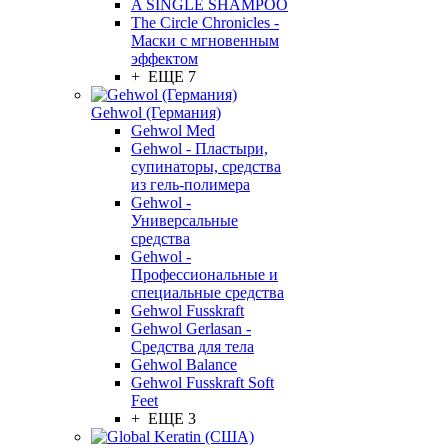
A SINGLE SHAMPOO
The Circle Chronicles -
Маски с мгновенным
эффектом
+ ЕЩЕ 7
Gehwol (Германия)
Gehwol Med
Gehwol - Пластыри,
супинаторы, средства
из гель-полимера
Gehwol -
Универсальные
средства
Gehwol -
Профессиональные и
специальные средства
Gehwol Fusskraft
Gehwol Gerlasan -
Средства для тела
Gehwol Balance
Gehwol Fusskraft Soft
Feet
+ ЕЩЕ 3