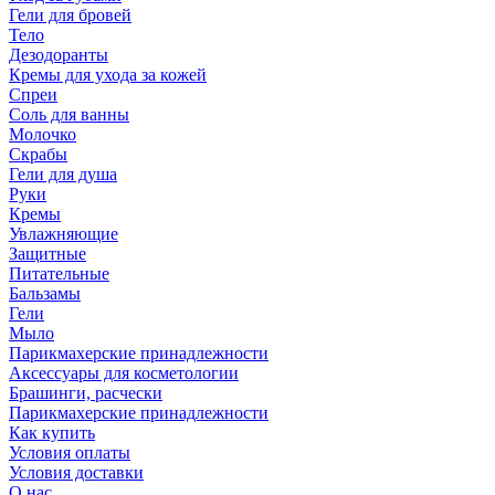
Гели для бровей
Тело
Дезодоранты
Кремы для ухода за кожей
Спреи
Соль для ванны
Молочко
Скрабы
Гели для душа
Руки
Кремы
Увлажняющие
Защитные
Питательные
Бальзамы
Гели
Мыло
Парикмахерские принадлежности
Аксессуары для косметологии
Брашинги, расчески
Парикмахерские принадлежности
Как купить
Условия оплаты
Условия доставки
О нас