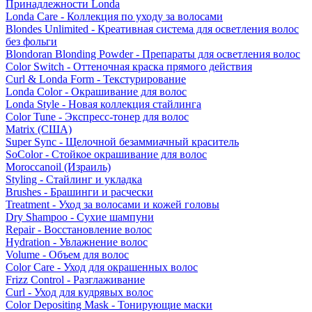
Принадлежности Londa
Londa Care - Коллекция по уходу за волосами
Blondes Unlimited - Креативная система для осветления волос
без фольги
Blondoran Blonding Powder - Препараты для осветления волос
Color Switch - Оттеночная краска прямого действия
Curl & Londa Form - Текстурирование
Londa Color - Окрашивание для волос
Londa Style - Новая коллекция стайлинга
Color Tune - Экспресс-тонер для волос
Matrix (США)
Super Sync - Щелочной безаммиачный краситель
SoColor - Стойкое окрашивание для волос
Moroccanoil (Израиль)
Styling - Стайлинг и укладка
Brushes - Брашинги и расчески
Treatment - Уход за волосами и кожей головы
Dry Shampoo - Сухие шампуни
Repair - Восстановление волос
Hydration - Увлажнение волос
Volume - Объем для волос
Color Care - Уход для окрашенных волос
Frizz Control - Разглаживание
Curl - Уход для кудрявых волос
Color Depositing Mask - Тонирующие маски