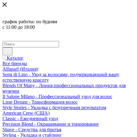
график работы:
по будням
с 11:00 до 18:00
Каталог
Все бренды
Alfaparf (Италия)
Semi di Lino - Уход за волосами, подчеркивающий вашу
естественную красоту
Blends Of Many - Линия профессиональных продуктов для
мужчин
Il Salone Milano - Профессиональный уход для волос
Lisse Design - Трансформация волос
Style Stories - Укладка с безупречным результатом
American Crew (США)
Classic - Ежедневный уход
Precision Blend - Окрашивание и тонирование
Shave - Средства для бритья
Styling - Укладка и стайлинг