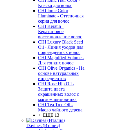
CHI Ionic Hair Color -
Краска для волос
CHI Ionic Color
Illuminate - Оттеночная
серия для волос
CHI Keratin -
Кератиновое
восстановление волос
CHI Luxury Black Seed
Oil - Линия уходов для
поврежденных волос
CHI Magnified Volume -
Для тонких волос
CHI Olive Organics - На
основе натуральных
ингредиентов
CHI Rose Hip Oil -
Защита цвета
окрашенных волос с
маслом шиповника
CHI Tea Tree Oil -
Масло чайного дерева
+ ЕЩЕ 13
Davines (Италия)