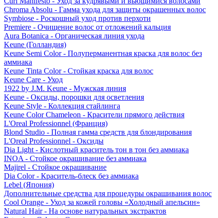
Curl Manifesto - Уход за кудрявыми и вьющимися волосами
Chroma Absolu - Гамма ухода для защиты окрашенных волос
Symbiose - Роскошный уход против перхоти
Premiere - Очищение волос от отложений кальция
Aura Botanica - Органическая линия ухода
Keune (Голландия)
Keune Semi Color - Полуперманентная краска для волос без
аммиака
Keune Tinta Color - Стойкая краска для волос
Keune Care - Уход
1922 by J.M. Keune - Мужская линия
Keune - Оксиды, порошки для осветления
Keune Style - Коллекция стайлинга
Keune Color Chameleon - Красители прямого действия
L'Oreal Professionnel (Франция)
Blond Studio - Полная гамма средств для блондирования
L'Oreal Professionnel - Оксиды
Dia Light - Кислотный краситель тон в тон без аммиака
INOA - Стойкое окрашивание без аммиака
Majirel - Стойкое окрашивание
Dia Color - Краситель-блеск без аммиака
Lebel (Япония)
Дополнительные средства для процедуры окрашивания волос
Cool Orange - Уход за кожей головы «Холодный апельсин»
Natural Hair - На основе натуральных экстрактов