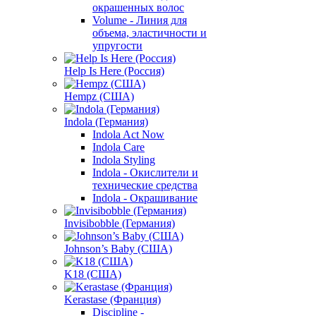
окрашенных волос
Volume - Линия для
объема, эластичности и
упругости
Help Is Here (Россия)
Hempz (США)
Indola (Германия)
Indola Act Now
Indola Care
Indola Styling
Indola - Окислители и
технические средства
Indola - Окрашивание
Invisibobble (Германия)
Johnson’s Baby (США)
K18 (США)
Kerastase (Франция)
Discipline -