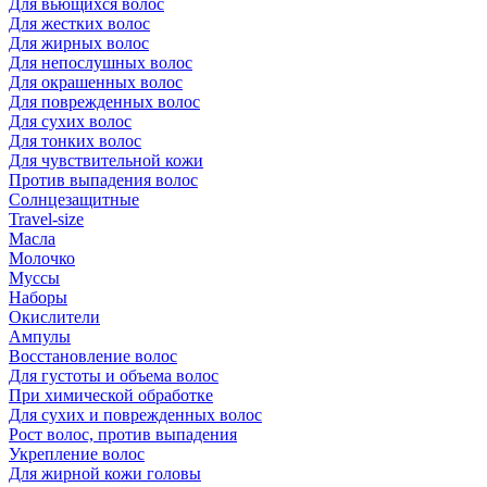
Для вьющихся волос
Для жестких волос
Для жирных волос
Для непослушных волос
Для окрашенных волос
Для поврежденных волос
Для сухих волос
Для тонких волос
Для чувствительной кожи
Против выпадения волос
Солнцезащитные
Travel-size
Масла
Молочко
Муссы
Наборы
Окислители
Ампулы
Восстановление волос
Для густоты и объема волос
При химической обработке
Для сухих и поврежденных волос
Рост волос, против выпадения
Укрепление волос
Для жирной кожи головы