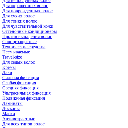
Для непослушных волос
Для окрашенных волос
Для поврежденных волос
Для сухих волос
Для тонких волос
Для чувствительной кожи
Оттеночные кондиционеры
Против выпадения волос
Солнцезащитные
Технические средства
Несмываемые
Travel-size
Для седых волос
Кремы
Лаки
Сильная фиксация
Слабая фиксация
Средняя фиксация
Ультрасильная фиксация
Подвижная фиксация
Ламинаты
Лосьоны
Маски
Антивозрастные
Для всех типов волос