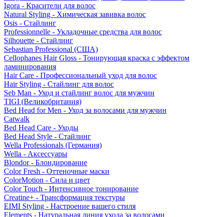
Igora - Красители для волос
Natural Styling - Химическая завивка волос
Osis - Стайлинг
Professionnelle - Укладочные средства для волос
Silhouette - Стайлинг
Sebastian Professional (США)
Cellophanes Hair Gloss - Тонирующая краска с эффектом
ламинирования
Hair Care - Профессиональный уход для волос
Hair Styling - Стайлинг для волос
Seb Man - Уход и стайлинг волос для мужчин
TIGI (Великобритания)
Bed Head for Men - Уход за волосами для мужчин
Catwalk
Bed Head Care - Уходы
Bed Head Style - Стайлинг
Wella Professionals (Германия)
Wella - Аксессуары
Blondor - Блондирование
Color Fresh - Оттеночные маски
ColorMotion - Сила и цвет
Color Touch - Интенсивное тонирование
Creatine+ - Трансформация текстуры
EIMI Styling - Настроение вашего стиля
Elements - Натуральная линия ухода за волосами