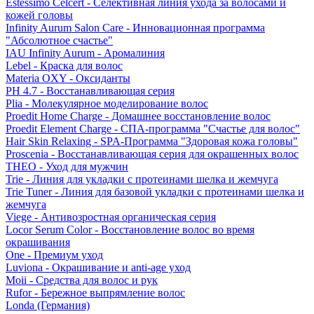
Estessimo Celcert - Селективная линия ухода за волосами и
кожей головы
Infinity Aurum Salon Care - Инновационная программа
"Абсолютное счастье"
IAU Infinity Aurum - Аромалиния
Lebel - Краска для волос
Materia OXY - Оксиданты
PH 4.7 - Восстанавливающая серия
Plia - Молекулярное моделирование волос
Proedit Home Charge - Домашнее восстановление волос
Proedit Element Charge - СПА-программа "Счастье для волос"
Hair Skin Relaxing - SPA-Программа "Здоровая кожа головы"
Proscenia - Восстанавливающая серия для окрашенных волос
THEO - Уход для мужчин
Trie - Линия для укладки с протеинами шелка и жемчуга
Trie Tuner - Линия для базовой укладки с протеинами шелка и
жемчуга
Viege - Антивозростная органическая серия
Locor Serum Color - Восстановление волос во время
окрашивания
One - Премиум уход
Luviona - Окрашивание и anti-age уход
Moii - Средства для волос и рук
Rufor - Бережное выпрямление волос
Londa (Германия)