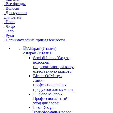
Все бренды
Волосы
Для мужчин
Для детей
Ноги
Лицо
Тело
Руки
Парикмахерские принадлежности
Alfaparf (Италия)
Semi di Lino - Уход за
волосами,
подчеркивающий вашу
естественную красоту
Blends Of Many -
Линия
профессиональных
продуктов для мужчин
Il Salone Milano -
Профессиональный
уход для волос
Lisse Design -
Трансформация волос