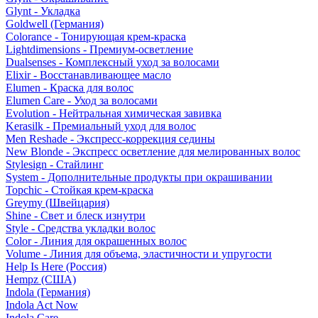
Glynt - Укладка
Goldwell (Германия)
Colorance - Тонирующая крем-краска
Lightdimensions - Премиум-осветление
Dualsenses - Комплексный уход за волосами
Elixir - Восстанавливающее масло
Elumen - Краска для волос
Elumen Care - Уход за волосами
Evolution - Нейтральная химическая завивка
Kerasilk - Премиальный уход для волос
Men Reshade - Экспресс-коррекция седины
New Blonde - Экспресс осветление для мелированных волос
Stylesign - Стайлинг
System - Дополнительные продукты при окрашивании
Topchic - Стойкая крем-краска
Greymy (Швейцария)
Shine - Свет и блеск изнутри
Style - Средства укладки волос
Color - Линия для окрашенных волос
Volume - Линия для объема, эластичности и упругости
Help Is Here (Россия)
Hempz (США)
Indola (Германия)
Indola Act Now
Indola Care