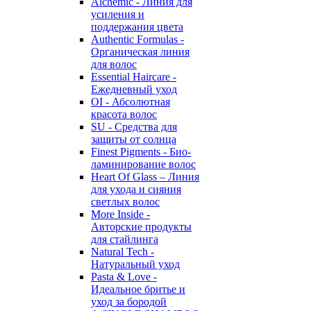
Alchemic - Линия для
усиления и
поддержания цвета
Authentic Formulas -
Органическая линия
для волос
Essential Haircare -
Eжедневный уход
OI - Абсолютная
красота волос
SU - Средства для
защиты от солнца
Finest Pigments - Био-
ламинирование волос
Heart Of Glass – Линия
для ухода и сияния
светлых волос
More Inside -
Авторские продукты
для стайлинга
Natural Tech -
Натуральный уход
Pasta & Love -
Идеальное бритье и
уход за бородой