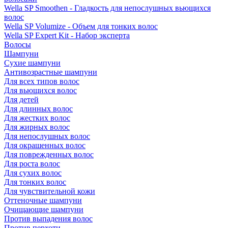
Wella SP Smoothen - Гладкость для непослушных вьющихся
волос
Wella SP Volumize - Объем для тонких волос
Wella SP Expert Kit - Набор эксперта
Волосы
Шампуни
Сухие шампуни
Антивозрастные шампуни
Для всех типов волос
Для вьющихся волос
Для детей
Для длинных волос
Для жестких волос
Для жирных волос
Для непослушных волос
Для окрашенных волос
Для поврежденных волос
Для роста волос
Для сухих волос
Для тонких волос
Для чувствительной кожи
Оттеночные шампуни
Очищающие шампуни
Против выпадения волос
Против перхоти