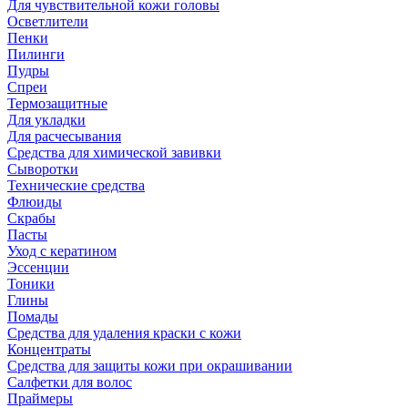
Для чувствительной кожи головы
Осветлители
Пенки
Пилинги
Пудры
Спреи
Термозащитные
Для укладки
Для расчесывания
Средства для химической завивки
Сыворотки
Технические средства
Флюиды
Скрабы
Пасты
Уход с кератином
Эссенции
Тоники
Глины
Помады
Средства для удаления краски с кожи
Концентраты
Средства для защиты кожи при окрашивании
Салфетки для волос
Праймеры