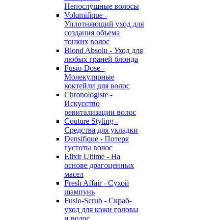
Непослушные волосы
Volumifique -
Уплотняющий уход для
создания объема
тонких волос
Blond Absolu - Уход для
любых граней блонда
Fusio-Dose -
Молекулярные
коктейли для волос
Chronologiste -
Искусство
ревитализации волос
Couture Styling -
Средства для укладки
Densifique - Потеря
густоты волос
Elixir Ultime - На
основе драгоценных
масел
Fresh Affair - Сухой
шампунь
Fusio-Scrub - Скраб-
уход для кожи головы
и волос