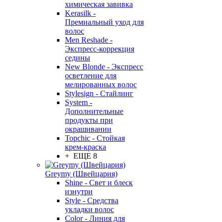
химическая завивка
Kerasilk -
Премиальный уход для
волос
Men Reshade -
Экспресс-коррекция
седины
New Blonde - Экспресс
осветление для
мелированных волос
Stylesign - Стайлинг
System -
Дополнительные
продукты при
окрашивании
Topchic - Стойкая
крем-краска
+ ЕЩЕ 8
Greymy (Швейцария)
Shine - Свет и блеск
изнутри
Style - Средства
укладки волос
Color - Линия для