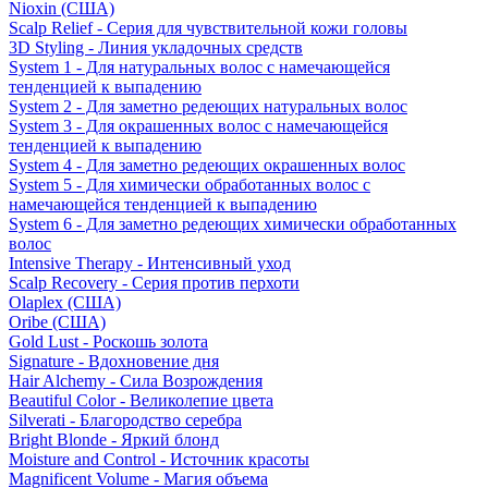
Nioxin (США)
Scalp Relief - Серия для чувствительной кожи головы
3D Styling - Линия укладочных средств
System 1 - Для натуральных волос с намечающейся
тенденцией к выпадению
System 2 - Для заметно редеющих натуральных волос
System 3 - Для окрашенных волос с намечающейся
тенденцией к выпадению
System 4 - Для заметно редеющих окрашенных волос
System 5 - Для химически обработанных волос с
намечающейся тенденцией к выпадению
System 6 - Для заметно редеющих химически обработанных
волос
Intensive Therapy - Интенсивный уход
Scalp Recovery - Серия против перхоти
Olaplex (США)
Oribe (США)
Gold Lust - Роскошь золота
Signature - Вдохновение дня
Hair Alchemy - Сила Возрождения
Beautiful Color - Великолепие цвета
Silverati - Благородство серебра
Bright Blonde - Яркий блонд
Moisture and Control - Источник красоты
Magnificent Volume - Магия объема