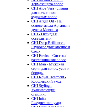
Термозащита волос
CHI Aloe Vera - Линия
для всех типов
кудрявых волос
CHI Argan Oil - На
основе масла Арганы и
дерева Моринга
CHI - Оксиды и
осветлители
CHI Deep Brilliance -
Глубокое увлажнение и
блеск
CHI Enviro - Система
разглаживания волос
CHI Man - Мужская
серия для волос, усов и
бороды
CHI Royal Treatment -
Королевский уход
CHI Styling -
Ухаживающий
стайлинг
CHI Infra -
Ежедневный уход