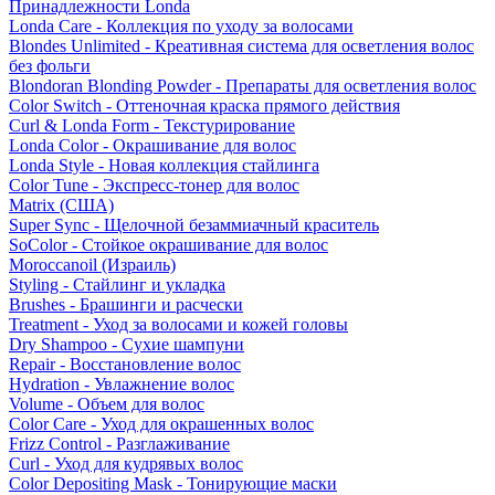
Принадлежности Londa
Londa Care - Коллекция по уходу за волосами
Blondes Unlimited - Креативная система для осветления волос
без фольги
Blondoran Blonding Powder - Препараты для осветления волос
Color Switch - Оттеночная краска прямого действия
Curl & Londa Form - Текстурирование
Londa Color - Окрашивание для волос
Londa Style - Новая коллекция стайлинга
Color Tune - Экспресс-тонер для волос
Matrix (США)
Super Sync - Щелочной безаммиачный краситель
SoColor - Стойкое окрашивание для волос
Moroccanoil (Израиль)
Styling - Стайлинг и укладка
Brushes - Брашинги и расчески
Treatment - Уход за волосами и кожей головы
Dry Shampoo - Сухие шампуни
Repair - Восстановление волос
Hydration - Увлажнение волос
Volume - Объем для волос
Color Care - Уход для окрашенных волос
Frizz Control - Разглаживание
Curl - Уход для кудрявых волос
Color Depositing Mask - Тонирующие маски