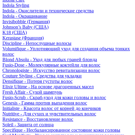
Indola Styling
Indola - Окислители и технические средства
Indola - Окрашивание
Invisibobble (Германия)
Johnson’s Baby (США)
K18 (США)
Kerastase (Франция)
Discipline - Непослушные волосы
Volumifique - Уплотняющий уход для создания объема тонких
волос
Blond Absolu - Уход для любых граней блонда
Fusio-Dose - Молекулярные коктейли для волос
Chronologiste - Искусство ревитализации волос
Couture Styling - Средства для укладки
Densifique - Потеря густоты волос
Elixir Ultime - На основе драгоценных масел
Fresh Affair - Сухой шампунь
Fusio-Scrub - Скраб-уход для кожи головы и волос
Genesis - Гамма против выпадения волос
Initialiste - Красота волос от корней до кончиков
Nutritive - Для сухих и чувствительных волос
Resistance - Восстановление волос
Soleil - Защита от солнца
Specifique - Несбалансированное состояние кожи головы