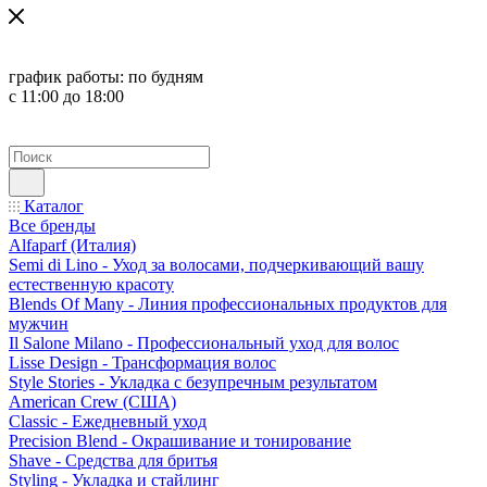
график работы:
по будням
с 11:00 до 18:00
Каталог
Все бренды
Alfaparf (Италия)
Semi di Lino - Уход за волосами, подчеркивающий вашу
естественную красоту
Blends Of Many - Линия профессиональных продуктов для
мужчин
Il Salone Milano - Профессиональный уход для волос
Lisse Design - Трансформация волос
Style Stories - Укладка с безупречным результатом
American Crew (США)
Classic - Ежедневный уход
Precision Blend - Окрашивание и тонирование
Shave - Средства для бритья
Styling - Укладка и стайлинг