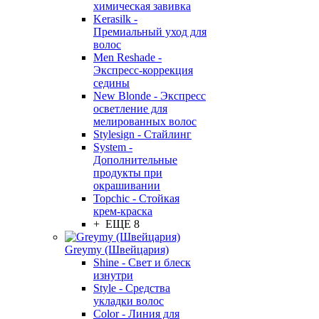
химическая завивка
Kerasilk -
Премиальный уход для
волос
Men Reshade -
Экспресс-коррекция
седины
New Blonde - Экспресс
осветление для
мелированных волос
Stylesign - Стайлинг
System -
Дополнительные
продукты при
окрашивании
Topchic - Стойкая
крем-краска
+ ЕЩЕ 8
Greymy (Швейцария)
Shine - Свет и блеск
изнутри
Style - Средства
укладки волос
Color - Линия для