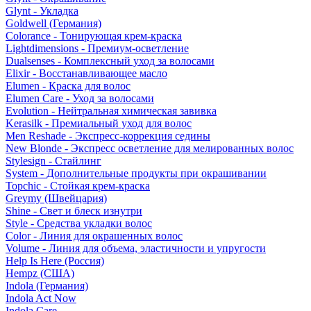
Glynt - Укладка
Goldwell (Германия)
Colorance - Тонирующая крем-краска
Lightdimensions - Премиум-осветление
Dualsenses - Комплексный уход за волосами
Elixir - Восстанавливающее масло
Elumen - Краска для волос
Elumen Care - Уход за волосами
Evolution - Нейтральная химическая завивка
Kerasilk - Премиальный уход для волос
Men Reshade - Экспресс-коррекция седины
New Blonde - Экспресс осветление для мелированных волос
Stylesign - Стайлинг
System - Дополнительные продукты при окрашивании
Topchic - Стойкая крем-краска
Greymy (Швейцария)
Shine - Свет и блеск изнутри
Style - Средства укладки волос
Color - Линия для окрашенных волос
Volume - Линия для объема, эластичности и упругости
Help Is Here (Россия)
Hempz (США)
Indola (Германия)
Indola Act Now
Indola Care