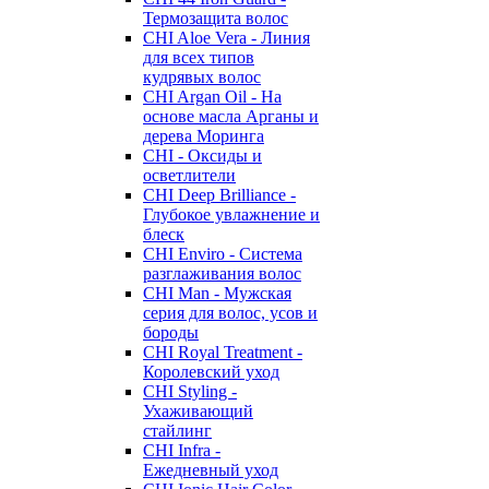
Термозащита волос
CHI Aloe Vera - Линия
для всех типов
кудрявых волос
CHI Argan Oil - На
основе масла Арганы и
дерева Моринга
CHI - Оксиды и
осветлители
CHI Deep Brilliance -
Глубокое увлажнение и
блеск
CHI Enviro - Система
разглаживания волос
CHI Man - Мужская
серия для волос, усов и
бороды
CHI Royal Treatment -
Королевский уход
CHI Styling -
Ухаживающий
стайлинг
CHI Infra -
Ежедневный уход