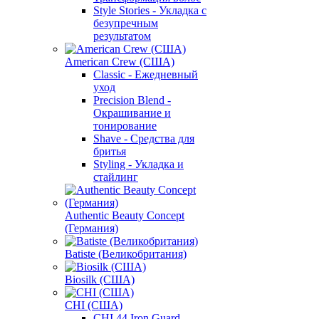
Style Stories - Укладка с
безупречным
результатом
American Crew (США)
Classic - Ежедневный
уход
Precision Blend -
Окрашивание и
тонирование
Shave - Средства для
бритья
Styling - Укладка и
стайлинг
Authentic Beauty Concept
(Германия)
Batiste (Великобритания)
Biosilk (США)
CHI (США)
CHI 44 Iron Guard -