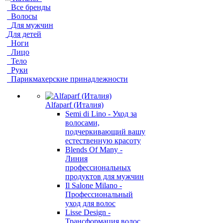
Все бренды
Волосы
Для мужчин
Для детей
Ноги
Лицо
Тело
Руки
Парикмахерские принадлежности
Alfaparf (Италия)
Semi di Lino - Уход за
волосами,
подчеркивающий вашу
естественную красоту
Blends Of Many -
Линия
профессиональных
продуктов для мужчин
Il Salone Milano -
Профессиональный
уход для волос
Lisse Design -
Трансформация волос