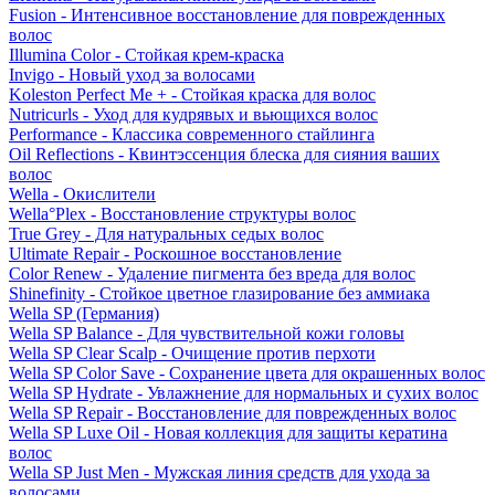
Fusion - Интенсивное восстановление для поврежденных
волос
Illumina Color - Стойкая крем-краска
Invigo - Новый уход за волосами
Koleston Perfect Me + - Стойкая краска для волос
Nutricurls - Уход для кудрявых и вьющихся волос
Performance - Классика современного стайлинга
Oil Reflections - Квинтэссенция блеска для сияния ваших
волос
Wella - Окислители
Wella°Plex - Восстановление структуры волос
True Grey - Для натуральных седых волос
Ultimate Repair - Роскошное восстановление
Color Renew - Удаление пигмента без вреда для волос
Shinefinity - Стойкое цветное глазирование без аммиака
Wella SP (Германия)
Wella SP Balance - Для чувствительной кожи головы
Wella SP Clear Scalp - Очищение против перхоти
Wella SP Color Save - Сохранение цвета для окрашенных волос
Wella SP Hydrate - Увлажнение для нормальных и сухих волос
Wella SP Repair - Восстановление для поврежденных волос
Wella SP Luxe Oil - Новая коллекция для защиты кератина
волос
Wella SP Just Men - Мужская линия средств для ухода за
волосами