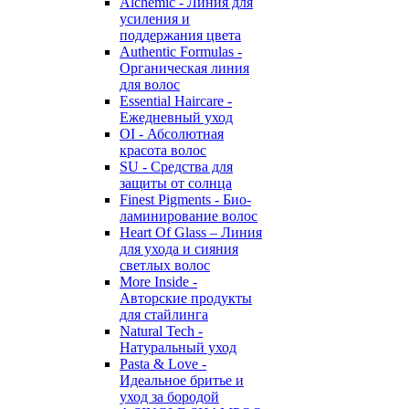
Alchemic - Линия для
усиления и
поддержания цвета
Authentic Formulas -
Органическая линия
для волос
Essential Haircare -
Eжедневный уход
OI - Абсолютная
красота волос
SU - Средства для
защиты от солнца
Finest Pigments - Био-
ламинирование волос
Heart Of Glass – Линия
для ухода и сияния
светлых волос
More Inside -
Авторские продукты
для стайлинга
Natural Tech -
Натуральный уход
Pasta & Love -
Идеальное бритье и
уход за бородой