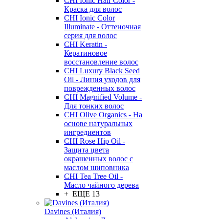
CHI Ionic Hair Color -
Краска для волос
CHI Ionic Color
Illuminate - Оттеночная
серия для волос
CHI Keratin -
Кератиновое
восстановление волос
CHI Luxury Black Seed
Oil - Линия уходов для
поврежденных волос
CHI Magnified Volume -
Для тонких волос
CHI Olive Organics - На
основе натуральных
ингредиентов
CHI Rose Hip Oil -
Защита цвета
окрашенных волос с
маслом шиповника
CHI Tea Tree Oil -
Масло чайного дерева
+ ЕЩЕ 13
Davines (Италия)