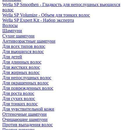
Wella SP Smoothen - Гладкость для непослушных вьющихся
волос
Wella SP Volumize - Объем для тонких волос
Wella SP Expert Kit - Набор эксперта
Волосы
Шампуни
Сухие шампуни
Антивозрастные шампуни
Для всех типов волос
Для вьющихся волос
Для детей
Для длинных волос
Для жестких волос
Для жирных волос
Для непослушных волос
Для окрашенных волос
Для поврежденных волос
Для роста волос
Для сухих волос
Для тонких волос
Для чувствительной кожи
Оттеночные шампуни
Очищающие шампуни
Против выпадения волос
Против перхоти