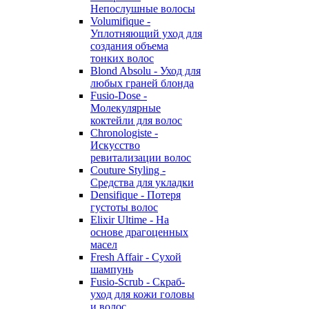
Непослушные волосы
Volumifique -
Уплотняющий уход для
создания объема
тонких волос
Blond Absolu - Уход для
любых граней блонда
Fusio-Dose -
Молекулярные
коктейли для волос
Chronologiste -
Искусство
ревитализации волос
Couture Styling -
Средства для укладки
Densifique - Потеря
густоты волос
Elixir Ultime - На
основе драгоценных
масел
Fresh Affair - Сухой
шампунь
Fusio-Scrub - Скраб-
уход для кожи головы
и волос