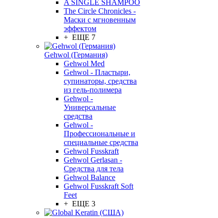
A SINGLE SHAMPOO
The Circle Chronicles -
Маски с мгновенным
эффектом
+ ЕЩЕ 7
Gehwol (Германия)
Gehwol Med
Gehwol - Пластыри,
супинаторы, средства
из гель-полимера
Gehwol -
Универсальные
средства
Gehwol -
Профессиональные и
специальные средства
Gehwol Fusskraft
Gehwol Gerlasan -
Средства для тела
Gehwol Balance
Gehwol Fusskraft Soft
Feet
+ ЕЩЕ 3