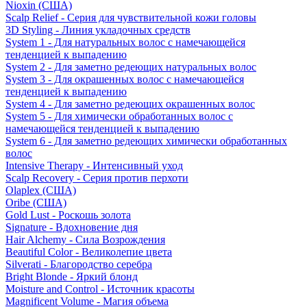
Nioxin (США)
Scalp Relief - Серия для чувствительной кожи головы
3D Styling - Линия укладочных средств
System 1 - Для натуральных волос с намечающейся
тенденцией к выпадению
System 2 - Для заметно редеющих натуральных волос
System 3 - Для окрашенных волос с намечающейся
тенденцией к выпадению
System 4 - Для заметно редеющих окрашенных волос
System 5 - Для химически обработанных волос с
намечающейся тенденцией к выпадению
System 6 - Для заметно редеющих химически обработанных
волос
Intensive Therapy - Интенсивный уход
Scalp Recovery - Серия против перхоти
Olaplex (США)
Oribe (США)
Gold Lust - Роскошь золота
Signature - Вдохновение дня
Hair Alchemy - Сила Возрождения
Beautiful Color - Великолепие цвета
Silverati - Благородство серебра
Bright Blonde - Яркий блонд
Moisture and Control - Источник красоты
Magnificent Volume - Магия объема