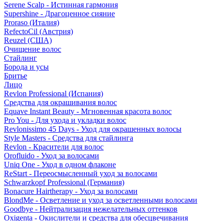
Serene Scalp - Истинная гармония
Supershine - Драгоценное сияние
Proraso (Италия)
RefectoCil (Австрия)
Reuzel (США)
Очищение волос
Стайлинг
Борода и усы
Бритье
Лицо
Revlon Professional (Испания)
Средства для окрашивания волос
Equave Instant Beauty - Мгновенная красота волос
Pro You - Для ухода и укладки волос
Revlonissimo 45 Days - Уход для окрашенных волосы
Style Masters - Средства для стайлинга
Revlon - Красители для волос
Orofluido - Уход за волосами
Uniq One - Уход в одном флаконе
ReStart - Переосмысленный уход за волосами
Schwarzkopf Professional (Германия)
Bonacure Hairtherapy - Уход за волосами
BlondMe - Осветление и уход за осветленными волосами
Goodbye - Нейтрализация нежелательных оттенков
Oxigenta - Окислители и средства для обесцвечивания