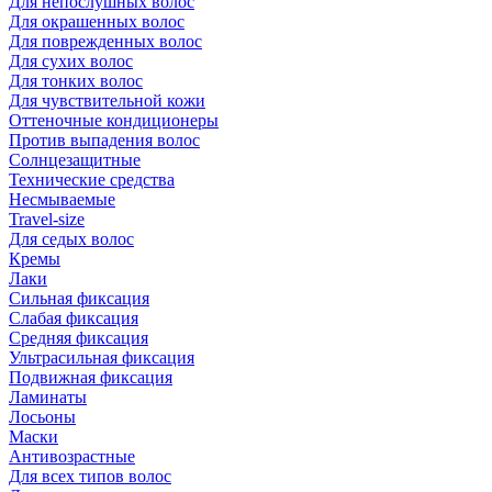
Для непослушных волос
Для окрашенных волос
Для поврежденных волос
Для сухих волос
Для тонких волос
Для чувствительной кожи
Оттеночные кондиционеры
Против выпадения волос
Солнцезащитные
Технические средства
Несмываемые
Travel-size
Для седых волос
Кремы
Лаки
Сильная фиксация
Слабая фиксация
Средняя фиксация
Ультрасильная фиксация
Подвижная фиксация
Ламинаты
Лосьоны
Маски
Антивозрастные
Для всех типов волос