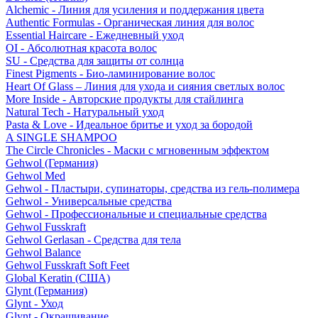
Alchemic - Линия для усиления и поддержания цвета
Authentic Formulas - Органическая линия для волос
Essential Haircare - Eжедневный уход
OI - Абсолютная красота волос
SU - Средства для защиты от солнца
Finest Pigments - Био-ламинирование волос
Heart Of Glass – Линия для ухода и сияния светлых волос
More Inside - Авторские продукты для стайлинга
Natural Tech - Натуральный уход
Pasta & Love - Идеальное бритье и уход за бородой
A SINGLE SHAMPOO
The Circle Chronicles - Маски с мгновенным эффектом
Gehwol (Германия)
Gehwol Med
Gehwol - Пластыри, супинаторы, средства из гель-полимера
Gehwol - Универсальные средства
Gehwol - Профессиональные и специальные средства
Gehwol Fusskraft
Gehwol Gerlasan - Средства для тела
Gehwol Balance
Gehwol Fusskraft Soft Feet
Global Keratin (США)
Glynt (Германия)
Glynt - Уход
Glynt - Окрашивание