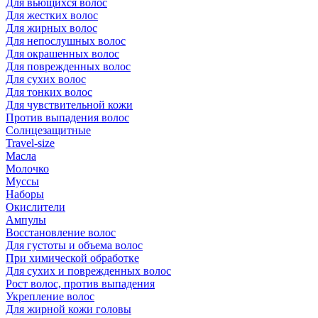
Для вьющихся волос
Для жестких волос
Для жирных волос
Для непослушных волос
Для окрашенных волос
Для поврежденных волос
Для сухих волос
Для тонких волос
Для чувствительной кожи
Против выпадения волос
Солнцезащитные
Travel-size
Масла
Молочко
Муссы
Наборы
Окислители
Ампулы
Восстановление волос
Для густоты и объема волос
При химической обработке
Для сухих и поврежденных волос
Рост волос, против выпадения
Укрепление волос
Для жирной кожи головы