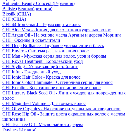
Authentic Beauty Concept (Германия)
Batiste (Великобритания)
Biosilk (США)
CHI (США)
CHI 44 Iron Guard - Термозащита волос
CHI Aloe Vera - Линия для всех типов кудрявых волос
CHI Argan Oil - На основе масла Арганы и дерева Моринга
CHI - Оксиды и осветлители
CHI Deep Brilliance - Глубокое увлажнение и блеск
CHI Enviro - Система разглаживания волос
CHI Man - Мужская серия для волос, усов и бороды
CHI Royal Treatment - Королевский уход
CHI Styling - Ухаживающий стайлинг
CHI Infra - Ежедневный уход
CHI Ionic Hair Color - Краска для волос
CHI Ionic Color Illuminate - Оттеночная серия для волос
CHI Keratin - Кератиновое восстановление волос
CHI Luxury Black Seed Oil - Линия уходов для поврежденных
волос
CHI Magnified Volume - Для тонких волос
CHI Olive Organics - На основе натуральных ингредиентов
CHI Rose Hip Oil - Защита цвета окрашенных волос с маслом
шиповника
CHI Tea Tree Oil - Масло чайного дерева
Davines (Италия)