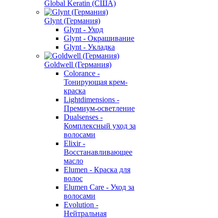
Global Keratin (США)
Glynt (Германия)
Glynt - Уход
Glynt - Окрашивание
Glynt - Укладка
Goldwell (Германия)
Colorance -
Тонирующая крем-
краска
Lightdimensions -
Премиум-осветление
Dualsenses -
Комплексный уход за
волосами
Elixir -
Восстанавливающее
масло
Elumen - Краска для
волос
Elumen Care - Уход за
волосами
Evolution -
Нейтральная