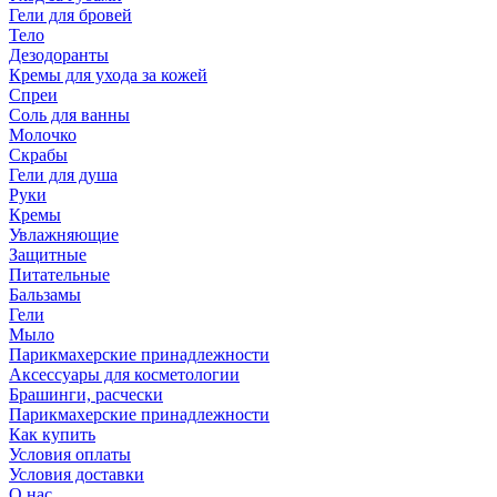
Гели для бровей
Тело
Дезодоранты
Кремы для ухода за кожей
Спреи
Соль для ванны
Молочко
Скрабы
Гели для душа
Руки
Кремы
Увлажняющие
Защитные
Питательные
Бальзамы
Гели
Мыло
Парикмахерские принадлежности
Аксессуары для косметологии
Брашинги, расчески
Парикмахерские принадлежности
Как купить
Условия оплаты
Условия доставки
О нас