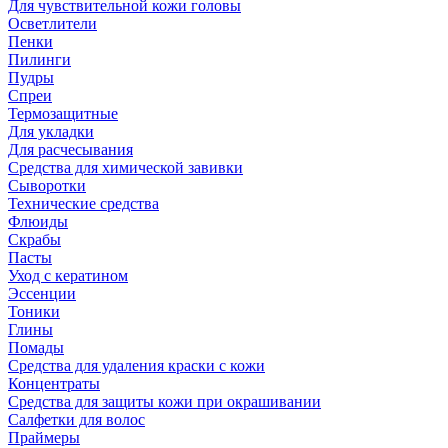
Для чувствительной кожи головы
Осветлители
Пенки
Пилинги
Пудры
Спреи
Термозащитные
Для укладки
Для расчесывания
Средства для химической завивки
Сыворотки
Технические средства
Флюиды
Скрабы
Пасты
Уход с кератином
Эссенции
Тоники
Глины
Помады
Средства для удаления краски с кожи
Концентраты
Средства для защиты кожи при окрашивании
Салфетки для волос
Праймеры