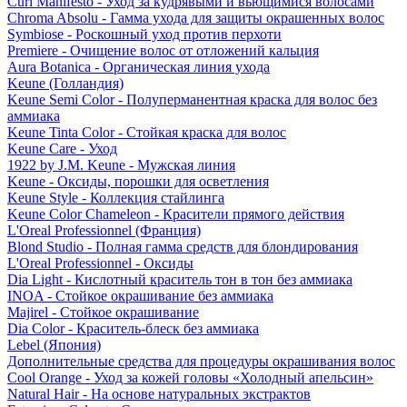
Curl Manifesto - Уход за кудрявыми и вьющимися волосами
Chroma Absolu - Гамма ухода для защиты окрашенных волос
Symbiose - Роскошный уход против перхоти
Premiere - Очищение волос от отложений кальция
Aura Botanica - Органическая линия ухода
Keune (Голландия)
Keune Semi Color - Полуперманентная краска для волос без
аммиака
Keune Tinta Color - Стойкая краска для волос
Keune Care - Уход
1922 by J.M. Keune - Мужская линия
Keune - Оксиды, порошки для осветления
Keune Style - Коллекция стайлинга
Keune Color Chameleon - Красители прямого действия
L'Oreal Professionnel (Франция)
Blond Studio - Полная гамма средств для блондирования
L'Oreal Professionnel - Оксиды
Dia Light - Кислотный краситель тон в тон без аммиака
INOA - Стойкое окрашивание без аммиака
Majirel - Стойкое окрашивание
Dia Color - Краситель-блеск без аммиака
Lebel (Япония)
Дополнительные средства для процедуры окрашивания волос
Cool Orange - Уход за кожей головы «Холодный апельсин»
Natural Hair - На основе натуральных экстрактов