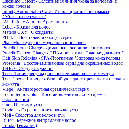
Estessimo Celcert - Селективная линия ухода за волосами и
кожей головы
Infinity Aurum Salon Care - Инновационная программа
"Абсолютное счастье"
IAU Infinity Aurum - Аромалиния
Lebel - Краска для волос
Materia OXY - Оксиданты
PH 4.7 - Восстанавливающая серия
Plia - Молекулярное моделирование волос
Proedit Home Charge - Домашнее восстановление волос
Proedit Element Charge - СПА-программа "Счастье для волос"
Hair Skin Relaxing - SPA-Программа "Здоровая кожа головы"
Proscenia - Восстанавливающая серия для окрашенных волос
THEO - Уход для мужчин
Trie - Линия для укладки с протеинами шелка и жемчуга
Trie Tuner - Линия для базовой укладки с протеинами шелка и
жемчуга
Viege - Антивозростная органическая серия
Locor Serum Color - Восстановление волос во время
окрашивания
One - Премиум уход
Luviona - Окрашивание и anti-age уход
Moii - Средства для волос и рук
Rufor - Бережное выпрямление волос
Londa (Германия)