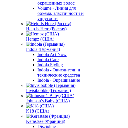
окрашенных волос
Volume - Линия для
объема, эластичности и
упругости
Help Is Here (Россия)
Hempz (США)
Indola (Германия)
Indola Act Now
Indola Care
Indola Styling
Indola - Окислители и
технические средства
Indola - Окрашивание
Invisibobble (Германия)
Johnson’s Baby (США)
K18 (США)
Kerastase (Франция)
Discipline -