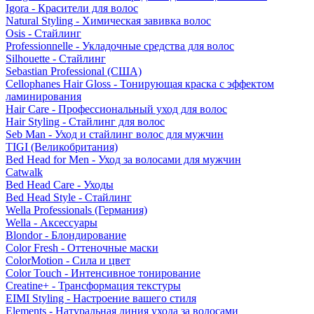
Igora - Красители для волос
Natural Styling - Химическая завивка волос
Osis - Стайлинг
Professionnelle - Укладочные средства для волос
Silhouette - Стайлинг
Sebastian Professional (США)
Cellophanes Hair Gloss - Тонирующая краска с эффектом
ламинирования
Hair Care - Профессиональный уход для волос
Hair Styling - Стайлинг для волос
Seb Man - Уход и стайлинг волос для мужчин
TIGI (Великобритания)
Bed Head for Men - Уход за волосами для мужчин
Catwalk
Bed Head Care - Уходы
Bed Head Style - Стайлинг
Wella Professionals (Германия)
Wella - Аксессуары
Blondor - Блондирование
Color Fresh - Оттеночные маски
ColorMotion - Сила и цвет
Color Touch - Интенсивное тонирование
Creatine+ - Трансформация текстуры
EIMI Styling - Настроение вашего стиля
Elements - Натуральная линия ухода за волосами