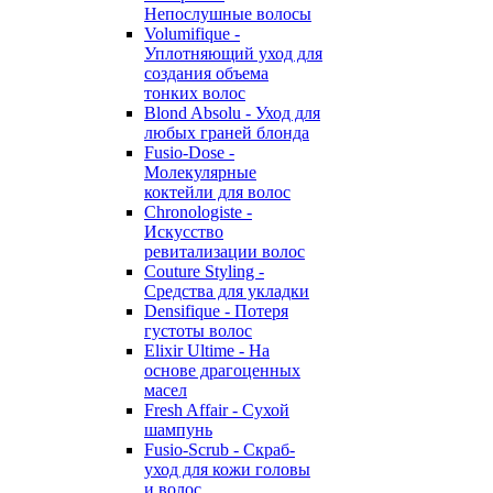
Непослушные волосы
Volumifique -
Уплотняющий уход для
создания объема
тонких волос
Blond Absolu - Уход для
любых граней блонда
Fusio-Dose -
Молекулярные
коктейли для волос
Chronologiste -
Искусство
ревитализации волос
Couture Styling -
Средства для укладки
Densifique - Потеря
густоты волос
Elixir Ultime - На
основе драгоценных
масел
Fresh Affair - Сухой
шампунь
Fusio-Scrub - Скраб-
уход для кожи головы
и волос