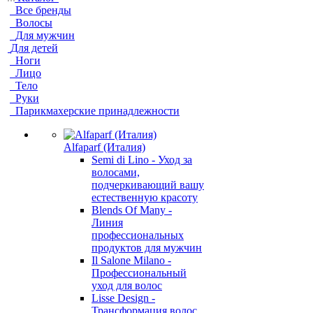
Все бренды
Волосы
Для мужчин
Для детей
Ноги
Лицо
Тело
Руки
Парикмахерские принадлежности
Alfaparf (Италия)
Semi di Lino - Уход за
волосами,
подчеркивающий вашу
естественную красоту
Blends Of Many -
Линия
профессиональных
продуктов для мужчин
Il Salone Milano -
Профессиональный
уход для волос
Lisse Design -
Трансформация волос