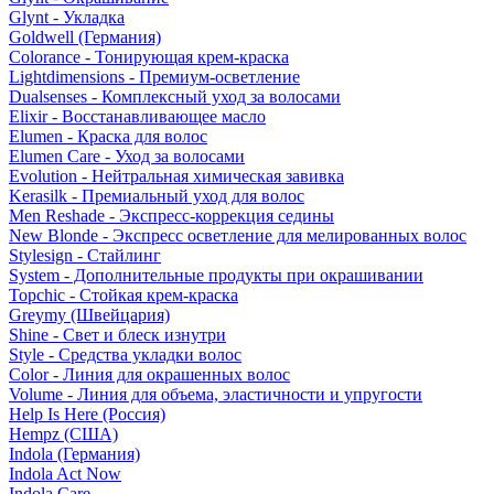
Glynt - Укладка
Goldwell (Германия)
Colorance - Тонирующая крем-краска
Lightdimensions - Премиум-осветление
Dualsenses - Комплексный уход за волосами
Elixir - Восстанавливающее масло
Elumen - Краска для волос
Elumen Care - Уход за волосами
Evolution - Нейтральная химическая завивка
Kerasilk - Премиальный уход для волос
Men Reshade - Экспресс-коррекция седины
New Blonde - Экспресс осветление для мелированных волос
Stylesign - Стайлинг
System - Дополнительные продукты при окрашивании
Topchic - Стойкая крем-краска
Greymy (Швейцария)
Shine - Свет и блеск изнутри
Style - Средства укладки волос
Color - Линия для окрашенных волос
Volume - Линия для объема, эластичности и упругости
Help Is Here (Россия)
Hempz (США)
Indola (Германия)
Indola Act Now
Indola Care