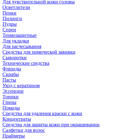
Для чувствительной кожи головы
Осветлители
Пенки
Пилинги
Пудры
Спреи
Термозащитные
Для укладки
Для расчесывания
Средства для химической завивки
Сыворотки
Технические средства
Флюиды
Скрабы
Пасты
Уход с кератином
Эссенции
Тоники
Глины
Помады
Средства для удаления краски с кожи
Концентраты
Средства для защиты кожи при окрашивании
Салфетки для волос
Праймеры