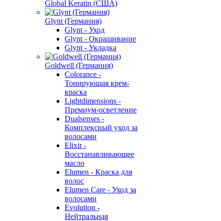
Global Keratin (США)
Glynt (Германия)
Glynt - Уход
Glynt - Окрашивание
Glynt - Укладка
Goldwell (Германия)
Colorance -
Тонирующая крем-
краска
Lightdimensions -
Премиум-осветление
Dualsenses -
Комплексный уход за
волосами
Elixir -
Восстанавливающее
масло
Elumen - Краска для
волос
Elumen Care - Уход за
волосами
Evolution -
Нейтральная