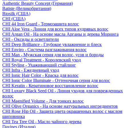
Authentic Beauty Concept (Германия)
Batiste (Великобритания)
Biosilk (США)
CHI (США)
CHI 44 Iron Guard - Термозащита волос
CHI Aloe Vera - Линия для всех типов кудрявых волос
CHI Argan Oil - На основе масла Арганы и дерева Моринга
CHI - Оксиды и осветлители
CHI Deep Brilliance - Глубокое увлажнение и блеск
CHI Enviro - Система разглаживания волос
CHI Man - Мужская серия для волос, усов и бороды
CHI Royal Treatment - Королевский уход
CHI Styling - Ухаживающий стайлинг
CHI Infra - Ежедневный уход
CHI Ionic Hair Color - Краска для волос
CHI Ionic Color Illuminate - Оттеночная серия для волос
CHI Keratin - Кератиновое восстановление волос
CHI Luxury Black Seed Oil - Линия уходов для поврежденных
волос
CHI Magnified Volume - Для тонких волос
CHI Olive Organics - На основе натуральных ингредиентов
CHI Rose Hip Oil - Защита цвета окрашенных волос с маслом
шиповника
CHI Tea Tree Oil - Масло чайного дерева
Davines (Италия)