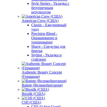
Style Stories - Укладка с
безупречным
результатом
American Crew (США)
Classic - Ежедневный
уход
Precision Blend -
Окрашивание и
тонирование
Shave - Средства для
бритья
Styling - Укладка и
стайлинг
Authentic Beauty Concept
(Германия)
Batiste (Великобритания)
Biosilk (США)
CHI (США)
CHI 44 Iron Guard -