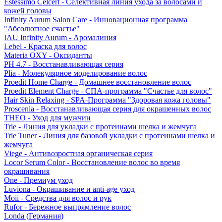
Estessimo Celcert - Селективная линия ухода за волосами и
кожей головы
Infinity Aurum Salon Care - Инновационная программа
"Абсолютное счастье"
IAU Infinity Aurum - Аромалиния
Lebel - Краска для волос
Materia OXY - Оксиданты
PH 4.7 - Восстанавливающая серия
Plia - Молекулярное моделирование волос
Proedit Home Charge - Домашнее восстановление волос
Proedit Element Charge - СПА-программа "Счастье для волос"
Hair Skin Relaxing - SPA-Программа "Здоровая кожа головы"
Proscenia - Восстанавливающая серия для окрашенных волос
THEO - Уход для мужчин
Trie - Линия для укладки с протеинами шелка и жемчуга
Trie Tuner - Линия для базовой укладки с протеинами шелка и
жемчуга
Viege - Антивозростная органическая серия
Locor Serum Color - Восстановление волос во время
окрашивания
One - Премиум уход
Luviona - Окрашивание и anti-age уход
Moii - Средства для волос и рук
Rufor - Бережное выпрямление волос
Londa (Германия)