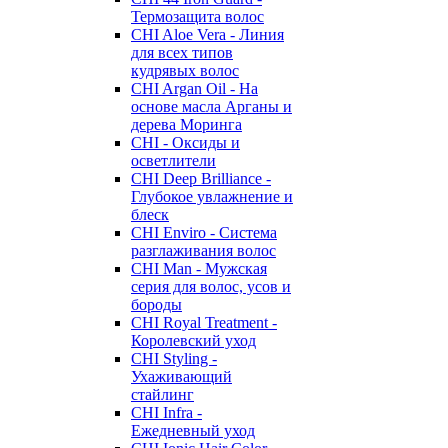
Термозащита волос
CHI Aloe Vera - Линия
для всех типов
кудрявых волос
CHI Argan Oil - На
основе масла Арганы и
дерева Моринга
CHI - Оксиды и
осветлители
CHI Deep Brilliance -
Глубокое увлажнение и
блеск
CHI Enviro - Система
разглаживания волос
CHI Man - Мужская
серия для волос, усов и
бороды
CHI Royal Treatment -
Королевский уход
CHI Styling -
Ухаживающий
стайлинг
CHI Infra -
Ежедневный уход