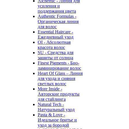
Alchemic - Линия для
усиления и
поддержания цвета
Authentic Formulas -
Органическая линия
для волос
Essential Haircare -
Eжедневный уход
OI - Абсолютная
красота волос
SU - Средства для
защиты от солнца
Finest Pigments - Био-
ламинирование волос
Heart Of Glass – Линия
для ухода и сияния
светлых волос
More Inside -
Авторские продукты
для стайлинга
Natural Tech -
Натуральный уход
Pasta & Love -
Идеальное бритье и
уход за бородой