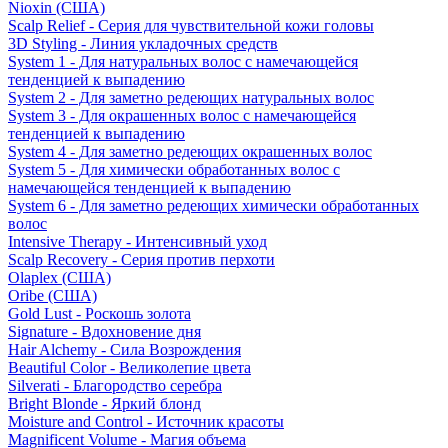
Nioxin (США)
Scalp Relief - Серия для чувствительной кожи головы
3D Styling - Линия укладочных средств
System 1 - Для натуральных волос с намечающейся
тенденцией к выпадению
System 2 - Для заметно редеющих натуральных волос
System 3 - Для окрашенных волос с намечающейся
тенденцией к выпадению
System 4 - Для заметно редеющих окрашенных волос
System 5 - Для химически обработанных волос с
намечающейся тенденцией к выпадению
System 6 - Для заметно редеющих химически обработанных
волос
Intensive Therapy - Интенсивный уход
Scalp Recovery - Серия против перхоти
Olaplex (США)
Oribe (США)
Gold Lust - Роскошь золота
Signature - Вдохновение дня
Hair Alchemy - Сила Возрождения
Beautiful Color - Великолепие цвета
Silverati - Благородство серебра
Bright Blonde - Яркий блонд
Moisture and Control - Источник красоты
Magnificent Volume - Магия объема