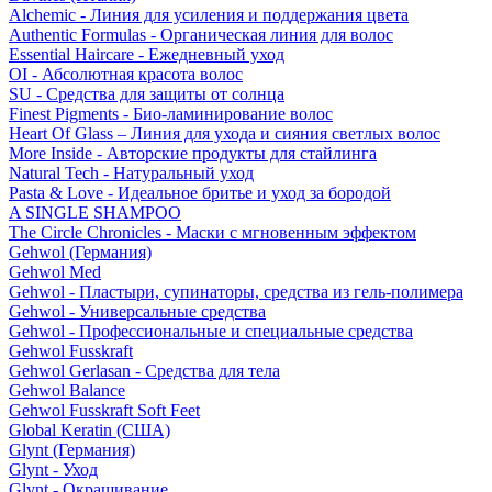
Alchemic - Линия для усиления и поддержания цвета
Authentic Formulas - Органическая линия для волос
Essential Haircare - Eжедневный уход
OI - Абсолютная красота волос
SU - Средства для защиты от солнца
Finest Pigments - Био-ламинирование волос
Heart Of Glass – Линия для ухода и сияния светлых волос
More Inside - Авторские продукты для стайлинга
Natural Tech - Натуральный уход
Pasta & Love - Идеальное бритье и уход за бородой
A SINGLE SHAMPOO
The Circle Chronicles - Маски с мгновенным эффектом
Gehwol (Германия)
Gehwol Med
Gehwol - Пластыри, супинаторы, средства из гель-полимера
Gehwol - Универсальные средства
Gehwol - Профессиональные и специальные средства
Gehwol Fusskraft
Gehwol Gerlasan - Средства для тела
Gehwol Balance
Gehwol Fusskraft Soft Feet
Global Keratin (США)
Glynt (Германия)
Glynt - Уход
Glynt - Окрашивание