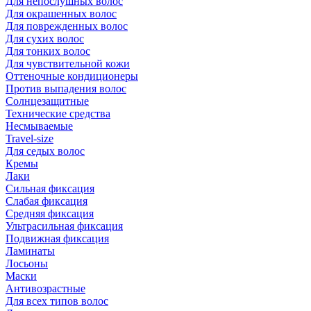
Для непослушных волос
Для окрашенных волос
Для поврежденных волос
Для сухих волос
Для тонких волос
Для чувствительной кожи
Оттеночные кондиционеры
Против выпадения волос
Солнцезащитные
Технические средства
Несмываемые
Travel-size
Для седых волос
Кремы
Лаки
Сильная фиксация
Слабая фиксация
Средняя фиксация
Ультрасильная фиксация
Подвижная фиксация
Ламинаты
Лосьоны
Маски
Антивозрастные
Для всех типов волос