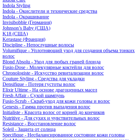
Indola Styling
Indola - Окислители и технические средства
Indola - Окрашивание
Invisibobble (Германия)
Johnson’s Baby (США)
K18 (США)
Kerastase (Франция)
Discipline - Непослушные волосы
Volumifique - Уплотняющий уход для создания объема тонких
волос
Blond Absolu - Уход для любых граней блонда
Fusio-Dose - Молекулярные коктейли для волос
Chronologiste - Искусство ревитализации волос
Couture Styling - Средства для укладки
Densifique - Потеря густоты волос
Elixir Ultime - На основе драгоценных масел
Fresh Affair - Сухой шампунь
Fusio-Scrub - Скраб-уход для кожи головы и волос
Genesis - Гамма против выпадения волос
Initialiste - Красота волос от корней до кончиков
Nutritive - Для сухих и чувствительных волос
Resistance - Восстановление волос
Soleil - Защита от солнца
Specifique - Несбалансированное состояние кожи головы