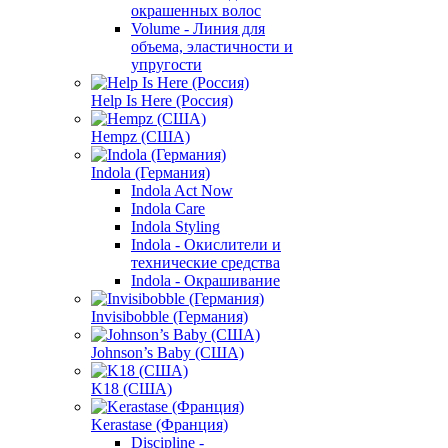
окрашенных волос
Volume - Линия для
объема, эластичности и
упругости
Help Is Here (Россия)
Hempz (США)
Indola (Германия)
Indola Act Now
Indola Care
Indola Styling
Indola - Окислители и
технические средства
Indola - Окрашивание
Invisibobble (Германия)
Johnson’s Baby (США)
K18 (США)
Kerastase (Франция)
Discipline -