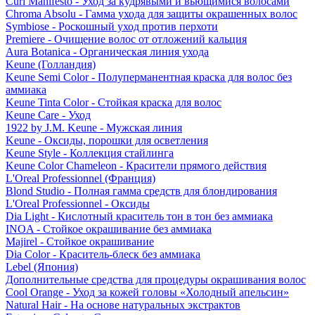
Curl Manifesto - Уход за кудрявыми и вьющимися волосами
Chroma Absolu - Гамма ухода для защиты окрашенных волос
Symbiose - Роскошный уход против перхоти
Premiere - Очищение волос от отложений кальция
Aura Botanica - Органическая линия ухода
Keune (Голландия)
Keune Semi Color - Полуперманентная краска для волос без
аммиака
Keune Tinta Color - Стойкая краска для волос
Keune Care - Уход
1922 by J.M. Keune - Мужская линия
Keune - Оксиды, порошки для осветления
Keune Style - Коллекция стайлинга
Keune Color Chameleon - Красители прямого действия
L'Oreal Professionnel (Франция)
Blond Studio - Полная гамма средств для блондирования
L'Oreal Professionnel - Оксиды
Dia Light - Кислотный краситель тон в тон без аммиака
INOA - Стойкое окрашивание без аммиака
Majirel - Стойкое окрашивание
Dia Color - Краситель-блеск без аммиака
Lebel (Япония)
Дополнительные средства для процедуры окрашивания волос
Cool Orange - Уход за кожей головы «Холодный апельсин»
Natural Hair - На основе натуральных экстрактов