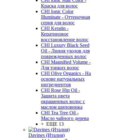
CHI Ionic Hair Color -
Краска для волос
CHI Ionic Color
Illuminate - Оттеночная
серия для волос
CHI Keratin -
Кератиновое
восстановление волос
CHI Luxury Black Seed
Oil - Линия уходов для
поврежденных волос
CHI Magnified Volume -
Для тонких волос
CHI Olive Organics - На
основе натуральных
ингредиентов
CHI Rose Hip Oil -
Защита цвета
окрашенных волос с
маслом шиповника
CHI Tea Tree Oil -
Масло чайного дерева
+ ЕЩЕ 13
Davines (Италия)