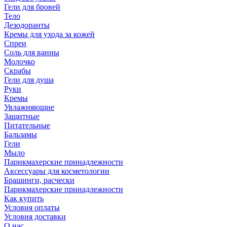
Гели для бровей
Тело
Дезодоранты
Кремы для ухода за кожей
Спреи
Соль для ванны
Молочко
Скрабы
Гели для душа
Руки
Кремы
Увлажняющие
Защитные
Питательные
Бальзамы
Гели
Мыло
Парикмахерские принадлежности
Аксессуары для косметологии
Брашинги, расчески
Парикмахерские принадлежности
Как купить
Условия оплаты
Условия доставки
О нас