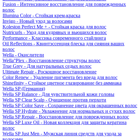
Fusion - Интенсивное восстановление для поврежденных
волос
Illumina Color - Стойкая крем-краска
Invigo - Новый уход за волосами
Koleston Perfect Me + - Стойкая краска для волос
Nutricurls - Уход для кудрявых и вьющихся волос
Performance - Классика современного стайлинга
Oil Reflections - Квинтэссенция блеска для сияния ваших
волос
Wella - Окислители
Wella°Plex - Восстановление структуры волос
True Grey - Для натуральных седых волос
Ultimate Repair - Роскошное восстановление
Color Renew - Удаление пигмента без вреда для волос
Shinefinity - Стойкое цветное глазирование без аммиака
Wella SP (Германия)
Wella SP Balance - Для чувствительной кожи головы
Wella SP Clear Scalp - Очищение против перхоти
Wella SP Color Save - Сохранение цвета для окрашенных волос
Wella SP Hydrate - Увлажнение для нормальных и сухих волос
Wella SP Repair - Восстановление для поврежденных волос
Wella SP Luxe Oil - Новая коллекция для защиты кератина
волос
Wella SP Just Men - Мужская линия средств для ухода за
волосами