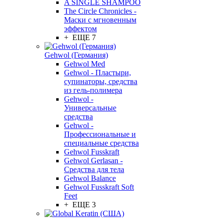
A SINGLE SHAMPOO
The Circle Chronicles -
Маски с мгновенным
эффектом
+ ЕЩЕ 7
Gehwol (Германия)
Gehwol Med
Gehwol - Пластыри,
супинаторы, средства
из гель-полимера
Gehwol -
Универсальные
средства
Gehwol -
Профессиональные и
специальные средства
Gehwol Fusskraft
Gehwol Gerlasan -
Средства для тела
Gehwol Balance
Gehwol Fusskraft Soft
Feet
+ ЕЩЕ 3