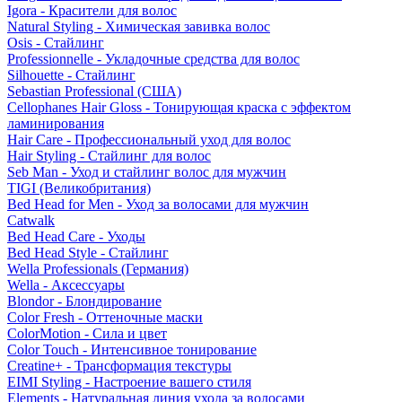
Igora - Красители для волос
Natural Styling - Химическая завивка волос
Osis - Стайлинг
Professionnelle - Укладочные средства для волос
Silhouette - Стайлинг
Sebastian Professional (США)
Cellophanes Hair Gloss - Тонирующая краска с эффектом
ламинирования
Hair Care - Профессиональный уход для волос
Hair Styling - Стайлинг для волос
Seb Man - Уход и стайлинг волос для мужчин
TIGI (Великобритания)
Bed Head for Men - Уход за волосами для мужчин
Catwalk
Bed Head Care - Уходы
Bed Head Style - Стайлинг
Wella Professionals (Германия)
Wella - Аксессуары
Blondor - Блондирование
Color Fresh - Оттеночные маски
ColorMotion - Сила и цвет
Color Touch - Интенсивное тонирование
Creatine+ - Трансформация текстуры
EIMI Styling - Настроение вашего стиля
Elements - Натуральная линия ухода за волосами