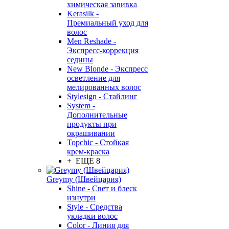
химическая завивка
Kerasilk -
Премиальный уход для
волос
Men Reshade -
Экспресс-коррекция
седины
New Blonde - Экспресс
осветление для
мелированных волос
Stylesign - Стайлинг
System -
Дополнительные
продукты при
окрашивании
Topchic - Стойкая
крем-краска
+ ЕЩЕ 8
Greymy (Швейцария)
Shine - Свет и блеск
изнутри
Style - Средства
укладки волос
Color - Линия для