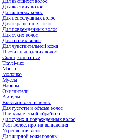
Для вьющихся волос
Для жестких волос
Для жирных волос
Для непослушных волос
Для окрашенных волос
Для поврежденных волос
Для сухих волос
Для тонких волос
Для чувствительной кожи
Против выпадения волос
Солнцезащитные
Travel-size
Масла
Молочко
Муссы
Наборы
Окислители
Ампулы
Восстановление волос
Для густоты и объема волос
При химической обработке
Для сухих и поврежденных волос
Рост волос, против выпадения
Укрепление волос
Для жирной кожи головы