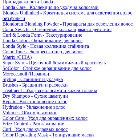
Принадлежности Londa
Londa Care - Коллекция по уходу за волосами
Blondes Unlimited - Креативная система для осветления волос
без фольги
Blondoran Blonding Powder - Препараты для осветления волос
Color Switch - Оттеночная краска прямого действия
Curl & Londa Form - Текстурирование
Londa Color - Окрашивание для волос
Londa Style - Новая коллекция стайлинга
Color Tune - Экспресс-тонер для волос
Matrix (США)
Super Sync - Щелочной безаммиачный краситель
SoColor - Стойкое окрашивание для волос
Moroccanoil (Израиль)
Styling - Стайлинг и укладка
Brushes - Брашинги и расчески
Treatment - Уход за волосами и кожей головы
Dry Shampoo - Сухие шампуни
Repair - Восстановление волос
Hydration - Увлажнение волос
Volume - Объем для волос
Color Care - Уход для окрашенных волос
Frizz Control - Разглаживание
Curl - Уход для кудрявых волос
Color Depositing Mask - Тонирующие маски