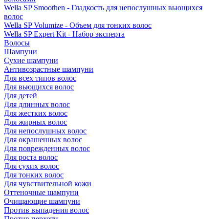
Wella SP Smoothen - Гладкость для непослушных вьющихся
волос
Wella SP Volumize - Объем для тонких волос
Wella SP Expert Kit - Набор эксперта
Волосы
Шампуни
Сухие шампуни
Антивозрастные шампуни
Для всех типов волос
Для вьющихся волос
Для детей
Для длинных волос
Для жестких волос
Для жирных волос
Для непослушных волос
Для окрашенных волос
Для поврежденных волос
Для роста волос
Для сухих волос
Для тонких волос
Для чувствительной кожи
Оттеночные шампуни
Очищающие шампуни
Против выпадения волос
Против перхоти