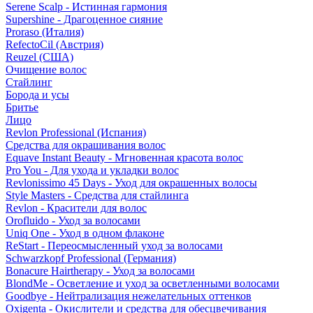
Serene Scalp - Истинная гармония
Supershine - Драгоценное сияние
Proraso (Италия)
RefectoCil (Австрия)
Reuzel (США)
Очищение волос
Стайлинг
Борода и усы
Бритье
Лицо
Revlon Professional (Испания)
Средства для окрашивания волос
Equave Instant Beauty - Мгновенная красота волос
Pro You - Для ухода и укладки волос
Revlonissimo 45 Days - Уход для окрашенных волосы
Style Masters - Средства для стайлинга
Revlon - Красители для волос
Orofluido - Уход за волосами
Uniq One - Уход в одном флаконе
ReStart - Переосмысленный уход за волосами
Schwarzkopf Professional (Германия)
Bonacure Hairtherapy - Уход за волосами
BlondMe - Осветление и уход за осветленными волосами
Goodbye - Нейтрализация нежелательных оттенков
Oxigenta - Окислители и средства для обесцвечивания