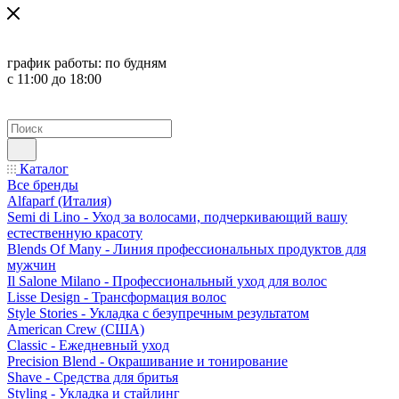
график работы:
по будням
с 11:00 до 18:00
Каталог
Все бренды
Alfaparf (Италия)
Semi di Lino - Уход за волосами, подчеркивающий вашу
естественную красоту
Blends Of Many - Линия профессиональных продуктов для
мужчин
Il Salone Milano - Профессиональный уход для волос
Lisse Design - Трансформация волос
Style Stories - Укладка с безупречным результатом
American Crew (США)
Classic - Ежедневный уход
Precision Blend - Окрашивание и тонирование
Shave - Средства для бритья
Styling - Укладка и стайлинг