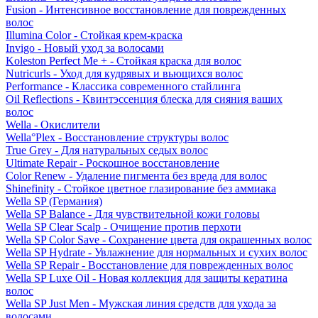
Fusion - Интенсивное восстановление для поврежденных
волос
Illumina Color - Стойкая крем-краска
Invigo - Новый уход за волосами
Koleston Perfect Me + - Стойкая краска для волос
Nutricurls - Уход для кудрявых и вьющихся волос
Performance - Классика современного стайлинга
Oil Reflections - Квинтэссенция блеска для сияния ваших
волос
Wella - Окислители
Wella°Plex - Восстановление структуры волос
True Grey - Для натуральных седых волос
Ultimate Repair - Роскошное восстановление
Color Renew - Удаление пигмента без вреда для волос
Shinefinity - Стойкое цветное глазирование без аммиака
Wella SP (Германия)
Wella SP Balance - Для чувствительной кожи головы
Wella SP Clear Scalp - Очищение против перхоти
Wella SP Color Save - Сохранение цвета для окрашенных волос
Wella SP Hydrate - Увлажнение для нормальных и сухих волос
Wella SP Repair - Восстановление для поврежденных волос
Wella SP Luxe Oil - Новая коллекция для защиты кератина
волос
Wella SP Just Men - Мужская линия средств для ухода за
волосами