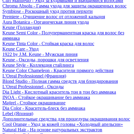
Curl Manifesto - Уход за кудрявыми и вьющимися волосами
Chroma Absolu - Гамма ухода для защиты окрашенных волос
Symbiose - Роскошный уход против перхоти
Premiere - Очищение волос от отложений кальция
Aura Botanica - Органическая линия ухода
Keune (Голландия)
Keune Semi Color - Полуперманентная краска для волос без
аммиака
Keune Tinta Color - Стойкая краска для волос
Keune Care - Уход
1922 by J.M. Keune - Мужская линия
Keune - Оксиды, порошки для осветления
Keune Style - Коллекция стайлинга
Keune Color Chameleon - Красители прямого действия
L'Oreal Professionnel (Франция)
Blond Studio - Полная гамма средств для блондирования
L'Oreal Professionnel - Оксиды
Dia Light - Кислотный краситель тон в тон без аммиака
INOA - Стойкое окрашивание без аммиака
Majirel - Стойкое окрашивание
Dia Color - Краситель-блеск без аммиака
Lebel (Япония)
Дополнительные средства для процедуры окрашивания волос
Cool Orange - Уход за кожей головы «Холодный апельсин»
Natural Hair - На основе натуральных экстрактов