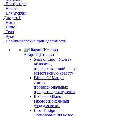
Все бренды
Волосы
Для мужчин
Для детей
Ноги
Лицо
Тело
Руки
Парикмахерские принадлежности
Alfaparf (Италия)
Semi di Lino - Уход за
волосами,
подчеркивающий вашу
естественную красоту
Blends Of Many -
Линия
профессиональных
продуктов для мужчин
Il Salone Milano -
Профессиональный
уход для волос
Lisse Design -
Трансформация волос