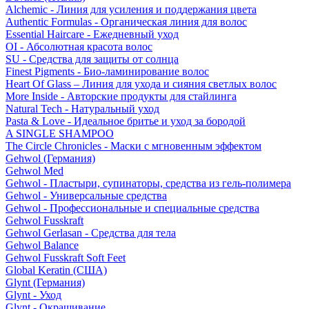
Alchemic - Линия для усиления и поддержания цвета
Authentic Formulas - Органическая линия для волос
Essential Haircare - Eжедневный уход
OI - Абсолютная красота волос
SU - Средства для защиты от солнца
Finest Pigments - Био-ламинирование волос
Heart Of Glass – Линия для ухода и сияния светлых волос
More Inside - Авторские продукты для стайлинга
Natural Tech - Натуральный уход
Pasta & Love - Идеальное бритье и уход за бородой
A SINGLE SHAMPOO
The Circle Chronicles - Маски с мгновенным эффектом
Gehwol (Германия)
Gehwol Med
Gehwol - Пластыри, супинаторы, средства из гель-полимера
Gehwol - Универсальные средства
Gehwol - Профессиональные и специальные средства
Gehwol Fusskraft
Gehwol Gerlasan - Средства для тела
Gehwol Balance
Gehwol Fusskraft Soft Feet
Global Keratin (США)
Glynt (Германия)
Glynt - Уход
Glynt - Окрашивание