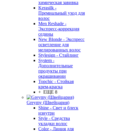
химическая завивка
Kerasilk -
Премиальный уход для
волос
Men Reshade -
Экспресс-коррекция
седины
New Blonde - Экспресс
осветление для
мелированных волос
Stylesign - Стайлинг
System -
Дополнительные
продукты при
окрашивании
Topchic - Стойкая
крем-краска
+ ЕЩЕ 8
Greymy (Швейцария)
Shine - Свет и блеск
изнутри
Style - Средства
укладки волос
Color - Линия для