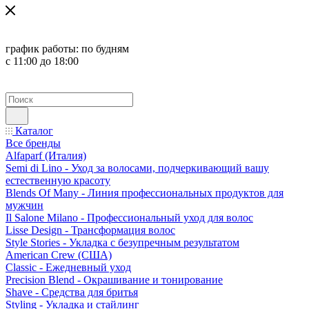
график работы:
по будням
с 11:00 до 18:00
Каталог
Все бренды
Alfaparf (Италия)
Semi di Lino - Уход за волосами, подчеркивающий вашу
естественную красоту
Blends Of Many - Линия профессиональных продуктов для
мужчин
Il Salone Milano - Профессиональный уход для волос
Lisse Design - Трансформация волос
Style Stories - Укладка с безупречным результатом
American Crew (США)
Classic - Ежедневный уход
Precision Blend - Окрашивание и тонирование
Shave - Средства для бритья
Styling - Укладка и стайлинг