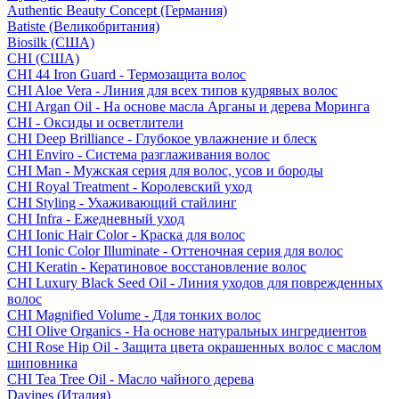
Authentic Beauty Concept (Германия)
Batiste (Великобритания)
Biosilk (США)
CHI (США)
CHI 44 Iron Guard - Термозащита волос
CHI Aloe Vera - Линия для всех типов кудрявых волос
CHI Argan Oil - На основе масла Арганы и дерева Моринга
CHI - Оксиды и осветлители
CHI Deep Brilliance - Глубокое увлажнение и блеск
CHI Enviro - Система разглаживания волос
CHI Man - Мужская серия для волос, усов и бороды
CHI Royal Treatment - Королевский уход
CHI Styling - Ухаживающий стайлинг
CHI Infra - Ежедневный уход
CHI Ionic Hair Color - Краска для волос
CHI Ionic Color Illuminate - Оттеночная серия для волос
CHI Keratin - Кератиновое восстановление волос
CHI Luxury Black Seed Oil - Линия уходов для поврежденных
волос
CHI Magnified Volume - Для тонких волос
CHI Olive Organics - На основе натуральных ингредиентов
CHI Rose Hip Oil - Защита цвета окрашенных волос с маслом
шиповника
CHI Tea Tree Oil - Масло чайного дерева
Davines (Италия)