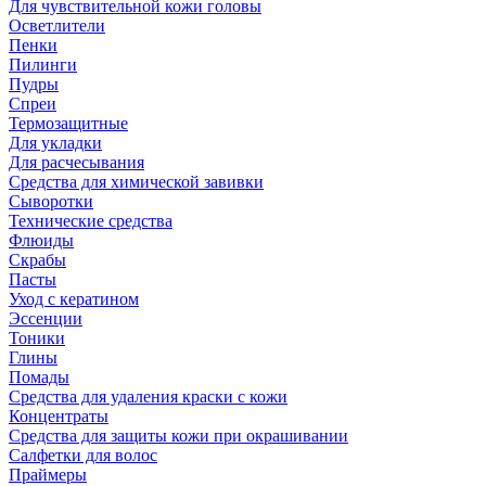
Для чувствительной кожи головы
Осветлители
Пенки
Пилинги
Пудры
Спреи
Термозащитные
Для укладки
Для расчесывания
Средства для химической завивки
Сыворотки
Технические средства
Флюиды
Скрабы
Пасты
Уход с кератином
Эссенции
Тоники
Глины
Помады
Средства для удаления краски с кожи
Концентраты
Средства для защиты кожи при окрашивании
Салфетки для волос
Праймеры