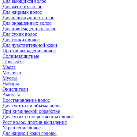
Для вьющихся волос
Для жестких волос
Для жирных волос
Для непослушных волос
Для окрашенных волос
Для поврежденных волос
Для сухих волос
Для тонких волос
Для чувствительной кожи
Против выпадения волос
Солнцезащитные
Travel-size
Масла
Молочко
Муссы
Наборы
Окислители
Ампулы
Восстановление волос
Для густоты и объема волос
При химической обработке
Для сухих и поврежденных волос
Рост волос, против выпадения
Укрепление волос
Для жирной кожи головы