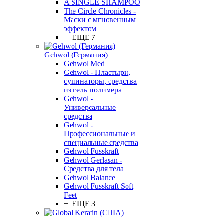
A SINGLE SHAMPOO
The Circle Chronicles -
Маски с мгновенным
эффектом
+ ЕЩЕ 7
Gehwol (Германия)
Gehwol Med
Gehwol - Пластыри,
супинаторы, средства
из гель-полимера
Gehwol -
Универсальные
средства
Gehwol -
Профессиональные и
специальные средства
Gehwol Fusskraft
Gehwol Gerlasan -
Средства для тела
Gehwol Balance
Gehwol Fusskraft Soft
Feet
+ ЕЩЕ 3