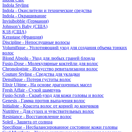
Indola Styling
Indola - Окислители и технические средства
Indola - Окрашивание
Invisibobble (Германия)
Johnson’s Baby (США)
K18 (США)
Kerastase (Франция)
Discipline - Непослушные волосы
Volumifique - Уплотняющий уход для создания объема тонких
волос
Blond Absolu - Уход для любых граней блонда
Fusio-Dose - Молекулярные коктейли для волос
Chronologiste - Искусство ревитализации волос
Couture Styling - Средства для укладки
Densifique - Потеря густоты волос
Elixir Ultime - На основе драгоценных масел
Fresh Affair - Сухой шампунь
Fusio-Scrub - Скраб-уход для кожи головы и волос
Genesis - Гамма против выпадения волос
Initialiste - Красота волос от корней до кончиков
Nutritive - Для сухих и чувствительных волос
Resistance - Восстановление волос
Soleil - Защита от солнца
Specifique - Несбалансированное состояние кожи головы