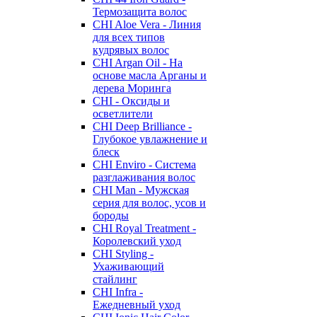
Термозащита волос
CHI Aloe Vera - Линия
для всех типов
кудрявых волос
CHI Argan Oil - На
основе масла Арганы и
дерева Моринга
CHI - Оксиды и
осветлители
CHI Deep Brilliance -
Глубокое увлажнение и
блеск
CHI Enviro - Система
разглаживания волос
CHI Man - Мужская
серия для волос, усов и
бороды
CHI Royal Treatment -
Королевский уход
CHI Styling -
Ухаживающий
стайлинг
CHI Infra -
Ежедневный уход