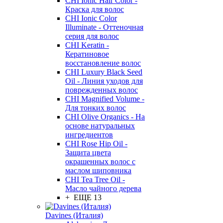
CHI Ionic Hair Color -
Краска для волос
CHI Ionic Color
Illuminate - Оттеночная
серия для волос
CHI Keratin -
Кератиновое
восстановление волос
CHI Luxury Black Seed
Oil - Линия уходов для
поврежденных волос
CHI Magnified Volume -
Для тонких волос
CHI Olive Organics - На
основе натуральных
ингредиентов
CHI Rose Hip Oil -
Защита цвета
окрашенных волос с
маслом шиповника
CHI Tea Tree Oil -
Масло чайного дерева
+ ЕЩЕ 13
Davines (Италия)