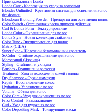
Принадлежности Londa
Londa Care - Коллекция по уходу за волосами
Blondes Unlimited - Креативная система для осветления волос
без фольги
Blondoran Blonding Powder - Препараты для осветления волос
Color Switch - Оттеночная краска прямого действия
Curl & Londa Form - Текстурирование
Londa Color - Окрашивание для волос
Londa Style - Новая коллекция стайлинга
Color Tune - Экспресс-тонер для волос
Matrix (США)
Super Sync - Щелочной безаммиачный краситель
SoColor - Стойкое окрашивание для волос
Moroccanoil (Израиль)
Styling - Стайлинг и укладка
Brushes - Брашинги и расчески
Treatment - Уход за волосами и кожей головы
Dry Shampoo - Сухие шампуни
Repair - Восстановление волос
Hydration - Увлажнение волос
Volume - Объем для волос
Color Care - Уход для окрашенных волос
Frizz Control - Разглаживание
Curl - Уход для кудрявых волос
Color Depositing Mask - Тонирующие маски