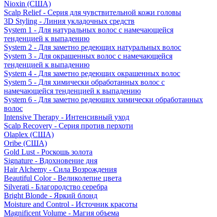
Nioxin (США)
Scalp Relief - Серия для чувствительной кожи головы
3D Styling - Линия укладочных средств
System 1 - Для натуральных волос с намечающейся
тенденцией к выпадению
System 2 - Для заметно редеющих натуральных волос
System 3 - Для окрашенных волос с намечающейся
тенденцией к выпадению
System 4 - Для заметно редеющих окрашенных волос
System 5 - Для химически обработанных волос с
намечающейся тенденцией к выпадению
System 6 - Для заметно редеющих химически обработанных
волос
Intensive Therapy - Интенсивный уход
Scalp Recovery - Серия против перхоти
Olaplex (США)
Oribe (США)
Gold Lust - Роскошь золота
Signature - Вдохновение дня
Hair Alchemy - Сила Возрождения
Beautiful Color - Великолепие цвета
Silverati - Благородство серебра
Bright Blonde - Яркий блонд
Moisture and Control - Источник красоты
Magnificent Volume - Магия объема