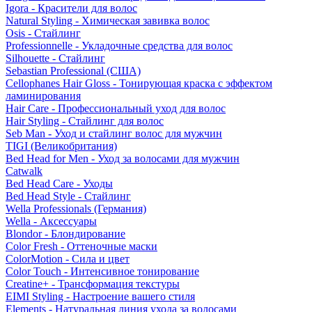
Igora - Красители для волос
Natural Styling - Химическая завивка волос
Osis - Стайлинг
Professionnelle - Укладочные средства для волос
Silhouette - Стайлинг
Sebastian Professional (США)
Cellophanes Hair Gloss - Тонирующая краска с эффектом
ламинирования
Hair Care - Профессиональный уход для волос
Hair Styling - Стайлинг для волос
Seb Man - Уход и стайлинг волос для мужчин
TIGI (Великобритания)
Bed Head for Men - Уход за волосами для мужчин
Catwalk
Bed Head Care - Уходы
Bed Head Style - Стайлинг
Wella Professionals (Германия)
Wella - Аксессуары
Blondor - Блондирование
Color Fresh - Оттеночные маски
ColorMotion - Сила и цвет
Color Touch - Интенсивное тонирование
Creatine+ - Трансформация текстуры
EIMI Styling - Настроение вашего стиля
Elements - Натуральная линия ухода за волосами