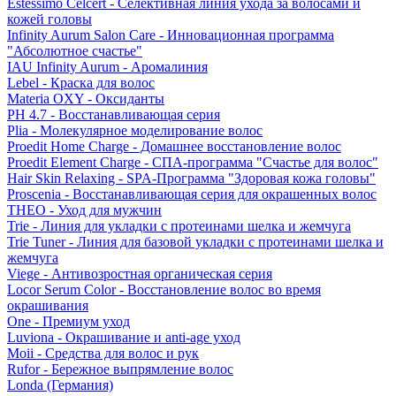
Estessimo Celcert - Селективная линия ухода за волосами и
кожей головы
Infinity Aurum Salon Care - Инновационная программа
"Абсолютное счастье"
IAU Infinity Aurum - Аромалиния
Lebel - Краска для волос
Materia OXY - Оксиданты
PH 4.7 - Восстанавливающая серия
Plia - Молекулярное моделирование волос
Proedit Home Charge - Домашнее восстановление волос
Proedit Element Charge - СПА-программа "Счастье для волос"
Hair Skin Relaxing - SPA-Программа "Здоровая кожа головы"
Proscenia - Восстанавливающая серия для окрашенных волос
THEO - Уход для мужчин
Trie - Линия для укладки с протеинами шелка и жемчуга
Trie Tuner - Линия для базовой укладки с протеинами шелка и
жемчуга
Viege - Антивозростная органическая серия
Locor Serum Color - Восстановление волос во время
окрашивания
One - Премиум уход
Luviona - Окрашивание и anti-age уход
Moii - Средства для волос и рук
Rufor - Бережное выпрямление волос
Londa (Германия)