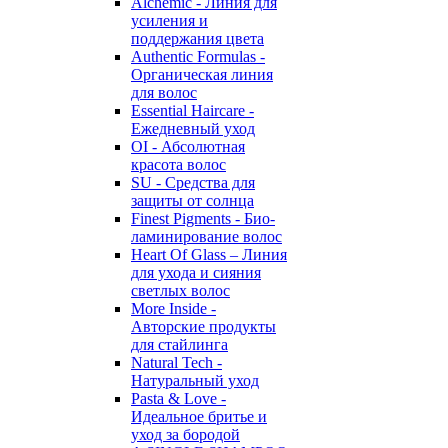
Alchemic - Линия для
усиления и
поддержания цвета
Authentic Formulas -
Органическая линия
для волос
Essential Haircare -
Eжедневный уход
OI - Абсолютная
красота волос
SU - Средства для
защиты от солнца
Finest Pigments - Био-
ламинирование волос
Heart Of Glass – Линия
для ухода и сияния
светлых волос
More Inside -
Авторские продукты
для стайлинга
Natural Tech -
Натуральный уход
Pasta & Love -
Идеальное бритье и
уход за бородой