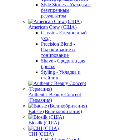
Style Stories - Укладка с
безупречным
результатом
American Crew (США)
Classic - Ежедневный
уход
Precision Blend -
Окрашивание и
тонирование
Shave - Средства для
бритья
Styling - Укладка и
стайлинг
Authentic Beauty Concept
(Германия)
Batiste (Великобритания)
Biosilk (США)
CHI (США)
CHI 44 Iron Guard -