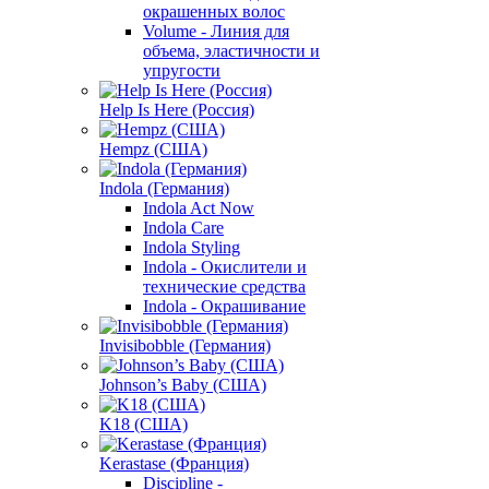
окрашенных волос
Volume - Линия для
объема, эластичности и
упругости
Help Is Here (Россия)
Hempz (США)
Indola (Германия)
Indola Act Now
Indola Care
Indola Styling
Indola - Окислители и
технические средства
Indola - Окрашивание
Invisibobble (Германия)
Johnson’s Baby (США)
K18 (США)
Kerastase (Франция)
Discipline -