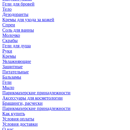
Гели для бровей
Тело
Дезодоранты
Кремы для ухода за кожей
Спреи
Соль для ванны
Молочко
Скрабы
Гели для душа
Руки
Кремы
Увлажняющие
Защитные
Питательные
Бальзамы
Гели
Мыло
Парикмахерские принадлежности
Аксессуары для косметологии
Брашинги, расчески
Парикмахерские принадлежности
Как купить
Условия оплаты
Условия доставки
О нас