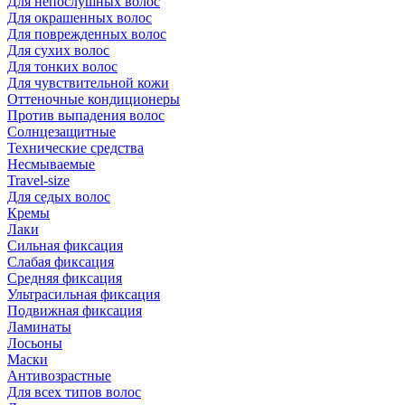
Для непослушных волос
Для окрашенных волос
Для поврежденных волос
Для сухих волос
Для тонких волос
Для чувствительной кожи
Оттеночные кондиционеры
Против выпадения волос
Солнцезащитные
Технические средства
Несмываемые
Travel-size
Для седых волос
Кремы
Лаки
Сильная фиксация
Слабая фиксация
Средняя фиксация
Ультрасильная фиксация
Подвижная фиксация
Ламинаты
Лосьоны
Маски
Антивозрастные
Для всех типов волос