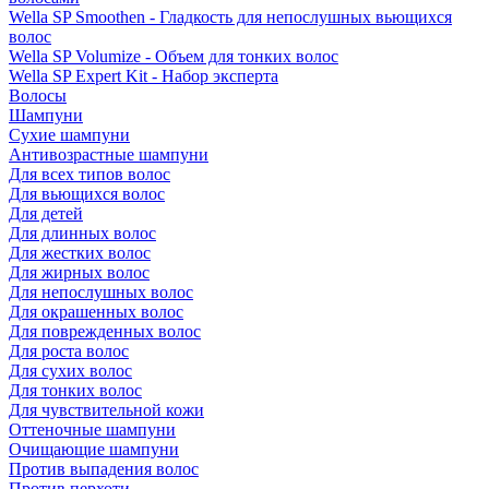
Wella SP Smoothen - Гладкость для непослушных вьющихся
волос
Wella SP Volumize - Объем для тонких волос
Wella SP Expert Kit - Набор эксперта
Волосы
Шампуни
Сухие шампуни
Антивозрастные шампуни
Для всех типов волос
Для вьющихся волос
Для детей
Для длинных волос
Для жестких волос
Для жирных волос
Для непослушных волос
Для окрашенных волос
Для поврежденных волос
Для роста волос
Для сухих волос
Для тонких волос
Для чувствительной кожи
Оттеночные шампуни
Очищающие шампуни
Против выпадения волос
Против перхоти