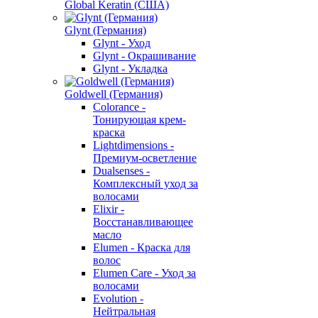
Global Keratin (США)
Glynt (Германия)
Glynt - Уход
Glynt - Окрашивание
Glynt - Укладка
Goldwell (Германия)
Colorance -
Тонирующая крем-
краска
Lightdimensions -
Премиум-осветление
Dualsenses -
Комплексный уход за
волосами
Elixir -
Восстанавливающее
масло
Elumen - Краска для
волос
Elumen Care - Уход за
волосами
Evolution -
Нейтральная