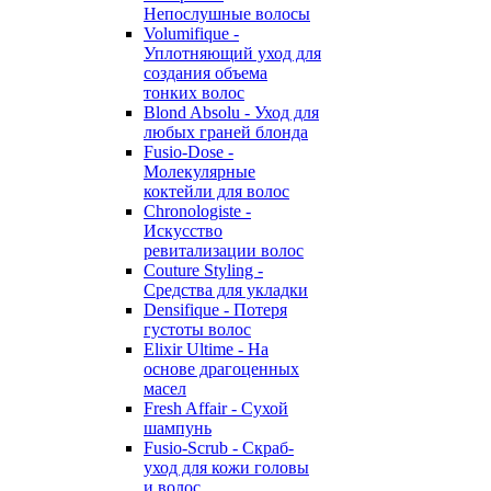
Непослушные волосы
Volumifique -
Уплотняющий уход для
создания объема
тонких волос
Blond Absolu - Уход для
любых граней блонда
Fusio-Dose -
Молекулярные
коктейли для волос
Chronologiste -
Искусство
ревитализации волос
Couture Styling -
Средства для укладки
Densifique - Потеря
густоты волос
Elixir Ultime - На
основе драгоценных
масел
Fresh Affair - Сухой
шампунь
Fusio-Scrub - Скраб-
уход для кожи головы
и волос