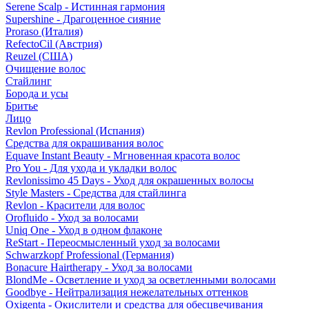
Serene Scalp - Истинная гармония
Supershine - Драгоценное сияние
Proraso (Италия)
RefectoCil (Австрия)
Reuzel (США)
Очищение волос
Стайлинг
Борода и усы
Бритье
Лицо
Revlon Professional (Испания)
Средства для окрашивания волос
Equave Instant Beauty - Мгновенная красота волос
Pro You - Для ухода и укладки волос
Revlonissimo 45 Days - Уход для окрашенных волосы
Style Masters - Средства для стайлинга
Revlon - Красители для волос
Orofluido - Уход за волосами
Uniq One - Уход в одном флаконе
ReStart - Переосмысленный уход за волосами
Schwarzkopf Professional (Германия)
Bonacure Hairtherapy - Уход за волосами
BlondMe - Осветление и уход за осветленными волосами
Goodbye - Нейтрализация нежелательных оттенков
Oxigenta - Окислители и средства для обесцвечивания