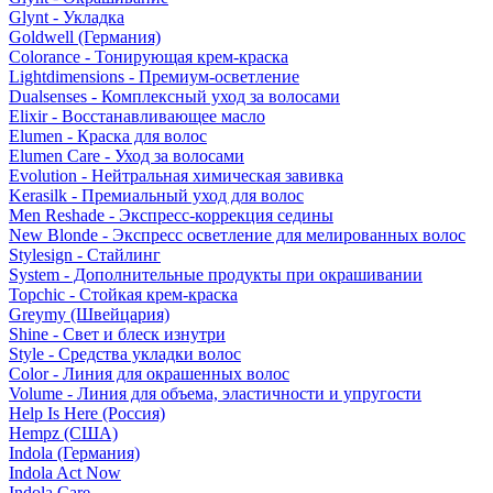
Glynt - Укладка
Goldwell (Германия)
Colorance - Тонирующая крем-краска
Lightdimensions - Премиум-осветление
Dualsenses - Комплексный уход за волосами
Elixir - Восстанавливающее масло
Elumen - Краска для волос
Elumen Care - Уход за волосами
Evolution - Нейтральная химическая завивка
Kerasilk - Премиальный уход для волос
Men Reshade - Экспресс-коррекция седины
New Blonde - Экспресс осветление для мелированных волос
Stylesign - Стайлинг
System - Дополнительные продукты при окрашивании
Topchic - Стойкая крем-краска
Greymy (Швейцария)
Shine - Свет и блеск изнутри
Style - Средства укладки волос
Color - Линия для окрашенных волос
Volume - Линия для объема, эластичности и упругости
Help Is Here (Россия)
Hempz (США)
Indola (Германия)
Indola Act Now
Indola Care