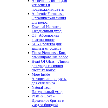
Alchemic - Линия для
усиления и
поддержания цвета
Authentic Formulas -
Органическая линия
для волос
Essential Haircare -
Eжедневный уход
OI - Абсолютная
красота волос
SU - Средства для
защиты от солнца
Finest Pigments - Био-
ламинирование волос
Heart Of Glass – Линия
для ухода и сияния
светлых волос
More Inside -
Авторские продукты
для стайлинга
Natural Tech -
Натуральный уход
Pasta & Love -
Идеальное бритье и
уход за бородой