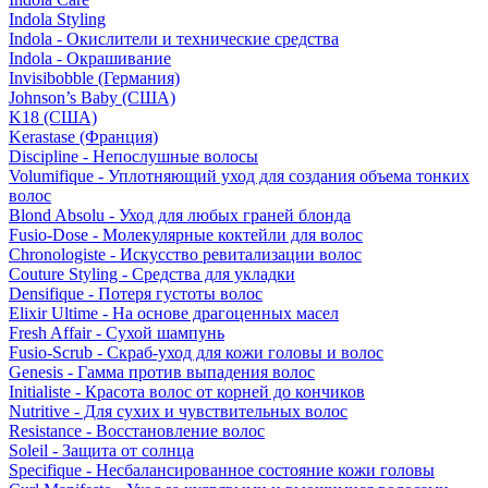
Indola Styling
Indola - Окислители и технические средства
Indola - Окрашивание
Invisibobble (Германия)
Johnson’s Baby (США)
K18 (США)
Kerastase (Франция)
Discipline - Непослушные волосы
Volumifique - Уплотняющий уход для создания объема тонких
волос
Blond Absolu - Уход для любых граней блонда
Fusio-Dose - Молекулярные коктейли для волос
Chronologiste - Искусство ревитализации волос
Couture Styling - Средства для укладки
Densifique - Потеря густоты волос
Elixir Ultime - На основе драгоценных масел
Fresh Affair - Сухой шампунь
Fusio-Scrub - Скраб-уход для кожи головы и волос
Genesis - Гамма против выпадения волос
Initialiste - Красота волос от корней до кончиков
Nutritive - Для сухих и чувствительных волос
Resistance - Восстановление волос
Soleil - Защита от солнца
Specifique - Несбалансированное состояние кожи головы