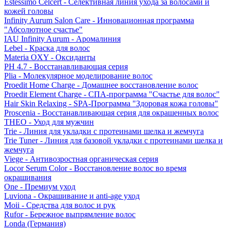
Estessimo Celcert - Селективная линия ухода за волосами и
кожей головы
Infinity Aurum Salon Care - Инновационная программа
"Абсолютное счастье"
IAU Infinity Aurum - Аромалиния
Lebel - Краска для волос
Materia OXY - Оксиданты
PH 4.7 - Восстанавливающая серия
Plia - Молекулярное моделирование волос
Proedit Home Charge - Домашнее восстановление волос
Proedit Element Charge - СПА-программа "Счастье для волос"
Hair Skin Relaxing - SPA-Программа "Здоровая кожа головы"
Proscenia - Восстанавливающая серия для окрашенных волос
THEO - Уход для мужчин
Trie - Линия для укладки с протеинами шелка и жемчуга
Trie Tuner - Линия для базовой укладки с протеинами шелка и
жемчуга
Viege - Антивозростная органическая серия
Locor Serum Color - Восстановление волос во время
окрашивания
One - Премиум уход
Luviona - Окрашивание и anti-age уход
Moii - Средства для волос и рук
Rufor - Бережное выпрямление волос
Londa (Германия)