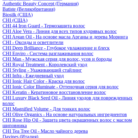
Authentic Beauty Concept (Германия)
Batiste (Великобритания)
Biosilk (США)
CHI (США)
CHI 44 Iron Guard - Термозащита волос
CHI Aloe Vera - Линия для всех типов кудрявых волос
CHI Argan Oil - На основе масла Арганы и дерева Моринга
CHI - Оксиды и осветлители
CHI Deep Brilliance - Глубокое увлажнение и блеск
CHI Enviro - Система разглаживания волос
CHI Man - Мужская серия для волос, усов и бороды
CHI Royal Treatment - Королевский уход
CHI Styling - Ухаживающий стайлинг
CHI Infra - Ежедневный уход
CHI Ionic Hair Color - Краска для волос
CHI Ionic Color Illuminate - Оттеночная серия для волос
CHI Keratin - Кератиновое восстановление волос
CHI Luxury Black Seed Oil - Линия уходов для поврежденных
волос
CHI Magnified Volume - Для тонких волос
CHI Olive Organics - На основе натуральных ингредиентов
CHI Rose Hip Oil - Защита цвета окрашенных волос с маслом
шиповника
CHI Tea Tree Oil - Масло чайного дерева
Davines (Италия)