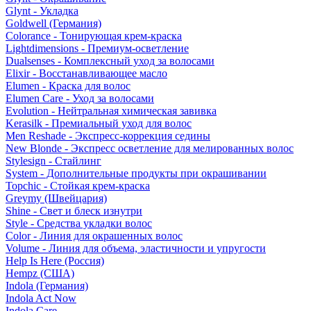
Glynt - Укладка
Goldwell (Германия)
Colorance - Тонирующая крем-краска
Lightdimensions - Премиум-осветление
Dualsenses - Комплексный уход за волосами
Elixir - Восстанавливающее масло
Elumen - Краска для волос
Elumen Care - Уход за волосами
Evolution - Нейтральная химическая завивка
Kerasilk - Премиальный уход для волос
Men Reshade - Экспресс-коррекция седины
New Blonde - Экспресс осветление для мелированных волос
Stylesign - Стайлинг
System - Дополнительные продукты при окрашивании
Topchic - Стойкая крем-краска
Greymy (Швейцария)
Shine - Свет и блеск изнутри
Style - Средства укладки волос
Color - Линия для окрашенных волос
Volume - Линия для объема, эластичности и упругости
Help Is Here (Россия)
Hempz (США)
Indola (Германия)
Indola Act Now
Indola Care