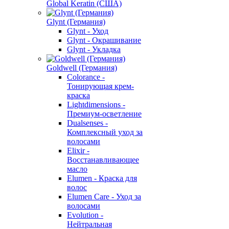
Global Keratin (США)
Glynt (Германия)
Glynt - Уход
Glynt - Окрашивание
Glynt - Укладка
Goldwell (Германия)
Colorance -
Тонирующая крем-
краска
Lightdimensions -
Премиум-осветление
Dualsenses -
Комплексный уход за
волосами
Elixir -
Восстанавливающее
масло
Elumen - Краска для
волос
Elumen Care - Уход за
волосами
Evolution -
Нейтральная