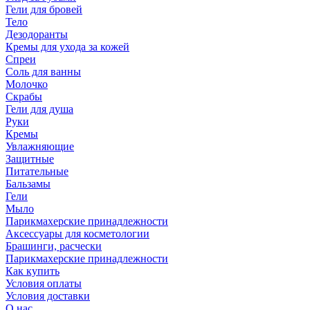
Гели для бровей
Тело
Дезодоранты
Кремы для ухода за кожей
Спреи
Соль для ванны
Молочко
Скрабы
Гели для душа
Руки
Кремы
Увлажняющие
Защитные
Питательные
Бальзамы
Гели
Мыло
Парикмахерские принадлежности
Аксессуары для косметологии
Брашинги, расчески
Парикмахерские принадлежности
Как купить
Условия оплаты
Условия доставки
О нас