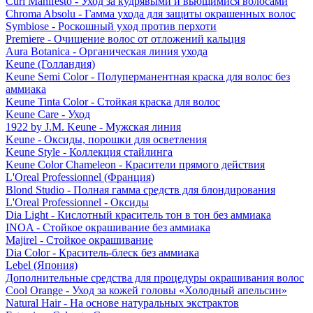
Curl Manifesto - Уход за кудрявыми и вьющимися волосами
Chroma Absolu - Гамма ухода для защиты окрашенных волос
Symbiose - Роскошный уход против перхоти
Premiere - Очищение волос от отложений кальция
Aura Botanica - Органическая линия ухода
Keune (Голландия)
Keune Semi Color - Полуперманентная краска для волос без
аммиака
Keune Tinta Color - Стойкая краска для волос
Keune Care - Уход
1922 by J.M. Keune - Мужская линия
Keune - Оксиды, порошки для осветления
Keune Style - Коллекция стайлинга
Keune Color Chameleon - Красители прямого действия
L'Oreal Professionnel (Франция)
Blond Studio - Полная гамма средств для блондирования
L'Oreal Professionnel - Оксиды
Dia Light - Кислотный краситель тон в тон без аммиака
INOA - Стойкое окрашивание без аммиака
Majirel - Стойкое окрашивание
Dia Color - Краситель-блеск без аммиака
Lebel (Япония)
Дополнительные средства для процедуры окрашивания волос
Cool Orange - Уход за кожей головы «Холодный апельсин»
Natural Hair - На основе натуральных экстрактов