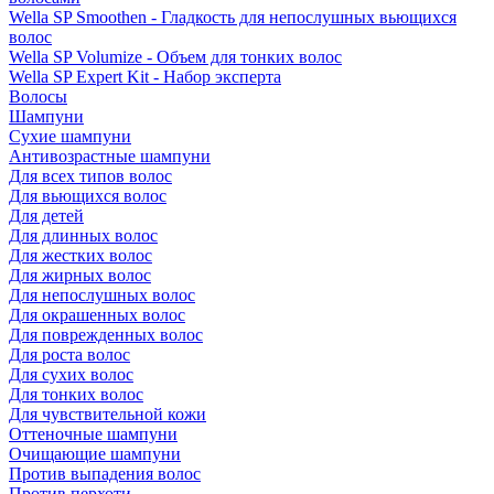
Wella SP Smoothen - Гладкость для непослушных вьющихся
волос
Wella SP Volumize - Объем для тонких волос
Wella SP Expert Kit - Набор эксперта
Волосы
Шампуни
Сухие шампуни
Антивозрастные шампуни
Для всех типов волос
Для вьющихся волос
Для детей
Для длинных волос
Для жестких волос
Для жирных волос
Для непослушных волос
Для окрашенных волос
Для поврежденных волос
Для роста волос
Для сухих волос
Для тонких волос
Для чувствительной кожи
Оттеночные шампуни
Очищающие шампуни
Против выпадения волос
Против перхоти