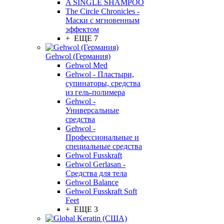
A SINGLE SHAMPOO
The Circle Chronicles -
Маски с мгновенным
эффектом
+ ЕЩЕ 7
Gehwol (Германия)
Gehwol Med
Gehwol - Пластыри,
супинаторы, средства
из гель-полимера
Gehwol -
Универсальные
средства
Gehwol -
Профессиональные и
специальные средства
Gehwol Fusskraft
Gehwol Gerlasan -
Средства для тела
Gehwol Balance
Gehwol Fusskraft Soft
Feet
+ ЕЩЕ 3