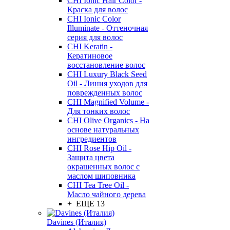
CHI Ionic Hair Color -
Краска для волос
CHI Ionic Color
Illuminate - Оттеночная
серия для волос
CHI Keratin -
Кератиновое
восстановление волос
CHI Luxury Black Seed
Oil - Линия уходов для
поврежденных волос
CHI Magnified Volume -
Для тонких волос
CHI Olive Organics - На
основе натуральных
ингредиентов
CHI Rose Hip Oil -
Защита цвета
окрашенных волос с
маслом шиповника
CHI Tea Tree Oil -
Масло чайного дерева
+ ЕЩЕ 13
Davines (Италия)