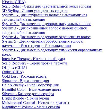
Nioxin (США)
Scalp Relief - Серия для чувствительной кожи головы
3D Styling - Линия укладочных средств
System 1 - Для натуральных волос с намечающейся
тенденцией к выпадению
System 2 - Для заметно редеющих натуральных волос
System 3 - Для окрашенных волос с намечающейся
тенденцией к выпадению
System 4 - Для заметно редеющих окрашенных волос
System 5 - Для химически обработанных волос с
намечающейся тенденцией к выпадению
System 6 - Для заметно редеющих химически обработанных
волос
Intensive Therapy - Интенсивный уход
Scalp Recovery - Серия против перхоти
Olaplex (США)
Oribe (США)
Gold Lust - Роскошь золота
Signature - Вдохновение дня
Hair Alchemy - Сила Возрождения
Beautiful Color - Великолепие цвета
Silverati - Благородство серебра
Bright Blonde - Яркий блонд
Moisture and Control - Источник красоты
Magnificent Volume - Магия объема