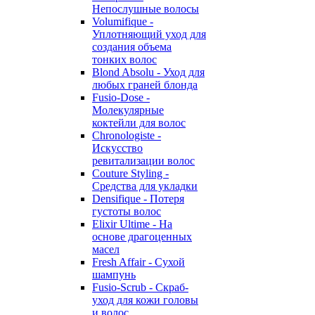
Непослушные волосы
Volumifique -
Уплотняющий уход для
создания объема
тонких волос
Blond Absolu - Уход для
любых граней блонда
Fusio-Dose -
Молекулярные
коктейли для волос
Chronologiste -
Искусство
ревитализации волос
Couture Styling -
Средства для укладки
Densifique - Потеря
густоты волос
Elixir Ultime - На
основе драгоценных
масел
Fresh Affair - Сухой
шампунь
Fusio-Scrub - Скраб-
уход для кожи головы
и волос