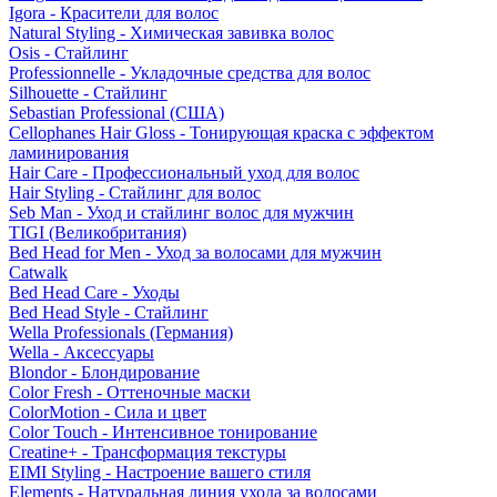
Igora - Красители для волос
Natural Styling - Химическая завивка волос
Osis - Стайлинг
Professionnelle - Укладочные средства для волос
Silhouette - Стайлинг
Sebastian Professional (США)
Cellophanes Hair Gloss - Тонирующая краска с эффектом
ламинирования
Hair Care - Профессиональный уход для волос
Hair Styling - Стайлинг для волос
Seb Man - Уход и стайлинг волос для мужчин
TIGI (Великобритания)
Bed Head for Men - Уход за волосами для мужчин
Catwalk
Bed Head Care - Уходы
Bed Head Style - Стайлинг
Wella Professionals (Германия)
Wella - Аксессуары
Blondor - Блондирование
Color Fresh - Оттеночные маски
ColorMotion - Сила и цвет
Color Touch - Интенсивное тонирование
Creatine+ - Трансформация текстуры
EIMI Styling - Настроение вашего стиля
Elements - Натуральная линия ухода за волосами