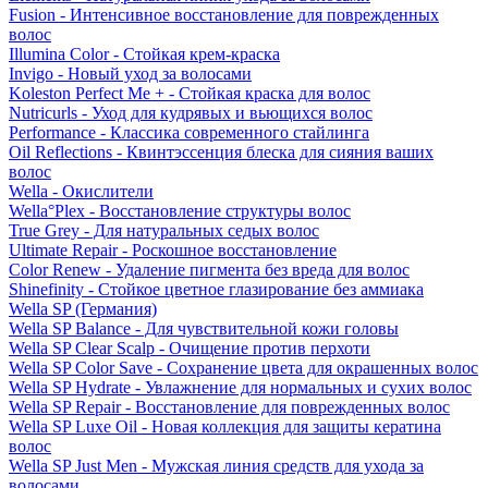
Fusion - Интенсивное восстановление для поврежденных
волос
Illumina Color - Стойкая крем-краска
Invigo - Новый уход за волосами
Koleston Perfect Me + - Стойкая краска для волос
Nutricurls - Уход для кудрявых и вьющихся волос
Performance - Классика современного стайлинга
Oil Reflections - Квинтэссенция блеска для сияния ваших
волос
Wella - Окислители
Wella°Plex - Восстановление структуры волос
True Grey - Для натуральных седых волос
Ultimate Repair - Роскошное восстановление
Color Renew - Удаление пигмента без вреда для волос
Shinefinity - Стойкое цветное глазирование без аммиака
Wella SP (Германия)
Wella SP Balance - Для чувствительной кожи головы
Wella SP Clear Scalp - Очищение против перхоти
Wella SP Color Save - Сохранение цвета для окрашенных волос
Wella SP Hydrate - Увлажнение для нормальных и сухих волос
Wella SP Repair - Восстановление для поврежденных волос
Wella SP Luxe Oil - Новая коллекция для защиты кератина
волос
Wella SP Just Men - Мужская линия средств для ухода за
волосами