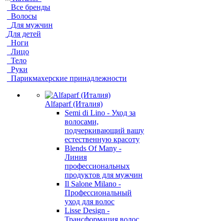
Все бренды
Волосы
Для мужчин
Для детей
Ноги
Лицо
Тело
Руки
Парикмахерские принадлежности
Alfaparf (Италия)
Semi di Lino - Уход за
волосами,
подчеркивающий вашу
естественную красоту
Blends Of Many -
Линия
профессиональных
продуктов для мужчин
Il Salone Milano -
Профессиональный
уход для волос
Lisse Design -
Трансформация волос