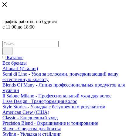
график работы:
по будням
с 11:00 до 18:00
Каталог
Все бренды
Alfaparf (Италия)
Semi di Lino - Уход за волосами, подчеркивающий вашу
естественную красоту
Blends Of Many - Линия профессиональных продуктов для
мужчин
Il Salone Milano - Профессиональный уход для волос
Lisse Design - Трансформация волос
Style Stories - Укладка с безупречным результатом
American Crew (США)
Classic - Ежедневный уход
Precision Blend - Окрашивание и тонирование
Shave - Средства для бритья
Styling - Укладка и стайлинг