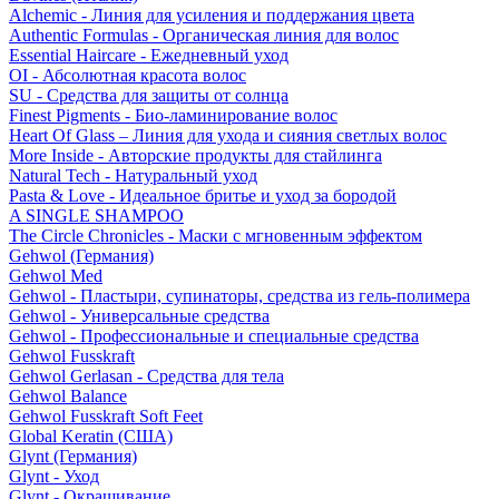
Alchemic - Линия для усиления и поддержания цвета
Authentic Formulas - Органическая линия для волос
Essential Haircare - Eжедневный уход
OI - Абсолютная красота волос
SU - Средства для защиты от солнца
Finest Pigments - Био-ламинирование волос
Heart Of Glass – Линия для ухода и сияния светлых волос
More Inside - Авторские продукты для стайлинга
Natural Tech - Натуральный уход
Pasta & Love - Идеальное бритье и уход за бородой
A SINGLE SHAMPOO
The Circle Chronicles - Маски с мгновенным эффектом
Gehwol (Германия)
Gehwol Med
Gehwol - Пластыри, супинаторы, средства из гель-полимера
Gehwol - Универсальные средства
Gehwol - Профессиональные и специальные средства
Gehwol Fusskraft
Gehwol Gerlasan - Средства для тела
Gehwol Balance
Gehwol Fusskraft Soft Feet
Global Keratin (США)
Glynt (Германия)
Glynt - Уход
Glynt - Окрашивание