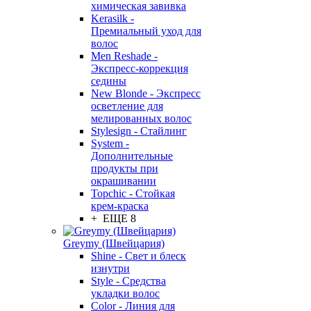
химическая завивка
Kerasilk -
Премиальный уход для
волос
Men Reshade -
Экспресс-коррекция
седины
New Blonde - Экспресс
осветление для
мелированных волос
Stylesign - Стайлинг
System -
Дополнительные
продукты при
окрашивании
Topchic - Стойкая
крем-краска
+ ЕЩЕ 8
Greymy (Швейцария)
Shine - Свет и блеск
изнутри
Style - Средства
укладки волос
Color - Линия для