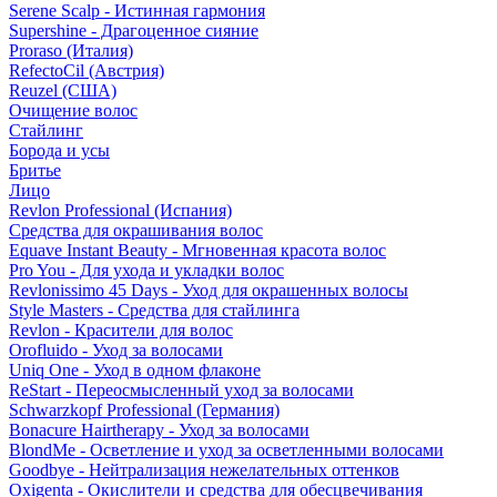
Serene Scalp - Истинная гармония
Supershine - Драгоценное сияние
Proraso (Италия)
RefectoCil (Австрия)
Reuzel (США)
Очищение волос
Стайлинг
Борода и усы
Бритье
Лицо
Revlon Professional (Испания)
Средства для окрашивания волос
Equave Instant Beauty - Мгновенная красота волос
Pro You - Для ухода и укладки волос
Revlonissimo 45 Days - Уход для окрашенных волосы
Style Masters - Средства для стайлинга
Revlon - Красители для волос
Orofluido - Уход за волосами
Uniq One - Уход в одном флаконе
ReStart - Переосмысленный уход за волосами
Schwarzkopf Professional (Германия)
Bonacure Hairtherapy - Уход за волосами
BlondMe - Осветление и уход за осветленными волосами
Goodbye - Нейтрализация нежелательных оттенков
Oxigenta - Окислители и средства для обесцвечивания