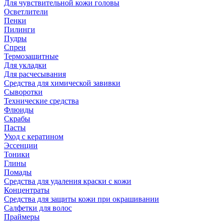
Для чувствительной кожи головы
Осветлители
Пенки
Пилинги
Пудры
Спреи
Термозащитные
Для укладки
Для расчесывания
Средства для химической завивки
Сыворотки
Технические средства
Флюиды
Скрабы
Пасты
Уход с кератином
Эссенции
Тоники
Глины
Помады
Средства для удаления краски с кожи
Концентраты
Средства для защиты кожи при окрашивании
Салфетки для волос
Праймеры