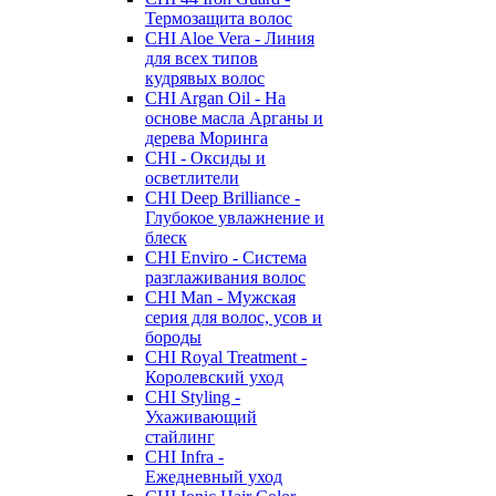
Термозащита волос
CHI Aloe Vera - Линия
для всех типов
кудрявых волос
CHI Argan Oil - На
основе масла Арганы и
дерева Моринга
CHI - Оксиды и
осветлители
CHI Deep Brilliance -
Глубокое увлажнение и
блеск
CHI Enviro - Система
разглаживания волос
CHI Man - Мужская
серия для волос, усов и
бороды
CHI Royal Treatment -
Королевский уход
CHI Styling -
Ухаживающий
стайлинг
CHI Infra -
Ежедневный уход