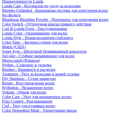
Принадлежности Londa
Londa Care - Коллекция по уходу за волосами
Blondes Unlimited - Креативная система для осветления волос
без фольги
Blondoran Blonding Powder - Препараты для осветления волос
Color Switch - Оттеночная краска прямого действия
Curl & Londa Form - Текстурирование
Londa Color - Окрашивание для волос
Londa Style - Новая коллекция стайлинга
Color Tune - Экспресс-тонер для волос
Matrix (США)
Super Sync - Щелочной безаммиачный краситель
SoColor - Стойкое окрашивание для волос
Moroccanoil (Израиль)
Styling - Стайлинг и укладка
Brushes - Брашинги и расчески
Treatment - Уход за волосами и кожей головы
Dry Shampoo - Сухие шампуни
Repair - Восстановление волос
Hydration - Увлажнение волос
Volume - Объем для волос
Color Care - Уход для окрашенных волос
Frizz Control - Разглаживание
Curl - Уход для кудрявых волос
Color Depositing Mask - Тонирующие маски