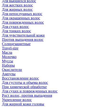
Для вьющихся волос
Для жестких волос
Для жирных волос
Для непослушных волос
Для окрашенных волос
Для поврежденных волос
Для сухих волос
Для тонких волос
Для чувствительной кожи
Против выпадения волос
Солнцезащитные
Travel-size
Масла
Молочко
Муссы
Наборы
Окислители
Ампулы
Восстановление волос
Для густоты и объема волос
При химической обработке
Для сухих и поврежденных волос
Рост волос, против выпадения
Укрепление волос
Для жирной кожи головы