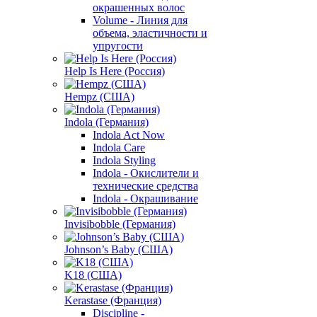
окрашенных волос
Volume - Линия для
объема, эластичности и
упругости
Help Is Here (Россия)
Hempz (США)
Indola (Германия)
Indola Act Now
Indola Care
Indola Styling
Indola - Окислители и
технические средства
Indola - Окрашивание
Invisibobble (Германия)
Johnson’s Baby (США)
K18 (США)
Kerastase (Франция)
Discipline -