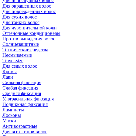
Для непослушных волос
Для окрашенных волос
Для поврежденных волос
Для сухих волос
Для тонких волос
Для чувствительной кожи
Оттеночные кондиционеры
Против выпадения волос
Солнцезащитные
Технические средства
Несмываемые
Travel-size
Для седых волос
Кремы
Лаки
Сильная фиксация
Слабая фиксация
Средняя фиксация
Ультрасильная фиксация
Подвижная фиксация
Ламинаты
Лосьоны
Маски
Антивозрастные
Для всех типов волос