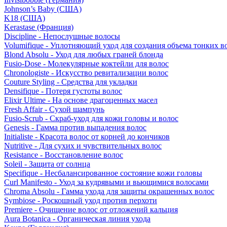
Johnson’s Baby (США)
K18 (США)
Kerastase (Франция)
Discipline - Непослушные волосы
Volumifique - Уплотняющий уход для создания объема тонких в
Blond Absolu - Уход для любых граней блонда
Fusio-Dose - Молекулярные коктейли для волос
Chronologiste - Искусство ревитализации волос
Couture Styling - Средства для укладки
Densifique - Потеря густоты волос
Elixir Ultime - На основе драгоценных масел
Fresh Affair - Сухой шампунь
Fusio-Scrub - Скраб-уход для кожи головы и волос
Genesis - Гамма против выпадения волос
Initialiste - Красота волос от корней до кончиков
Nutritive - Для сухих и чувствительных волос
Resistance - Восстановление волос
Soleil - Защита от солнца
Specifique - Несбалансированное состояние кожи головы
Curl Manifesto - Уход за кудрявыми и вьющимися волосами
Chroma Absolu - Гамма ухода для защиты окрашенных волос
Symbiose - Роскошный уход против перхоти
Premiere - Очищение волос от отложений кальция
Aura Botanica - Органическая линия ухода