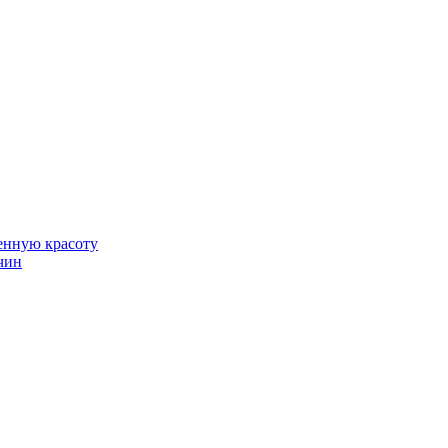
венную красоту
чин