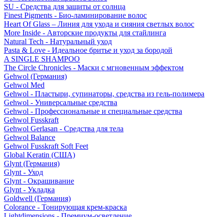
SU - Средства для защиты от солнца
Finest Pigments - Био-ламинирование волос
Heart Of Glass – Линия для ухода и сияния светлых волос
More Inside - Авторские продукты для стайлинга
Natural Tech - Натуральный уход
Pasta & Love - Идеальное бритье и уход за бородой
A SINGLE SHAMPOO
The Circle Chronicles - Маски с мгновенным эффектом
Gehwol (Германия)
Gehwol Med
Gehwol - Пластыри, супинаторы, средства из гель-полимера
Gehwol - Универсальные средства
Gehwol - Профессиональные и специальные средства
Gehwol Fusskraft
Gehwol Gerlasan - Средства для тела
Gehwol Balance
Gehwol Fusskraft Soft Feet
Global Keratin (США)
Glynt (Германия)
Glynt - Уход
Glynt - Окрашивание
Glynt - Укладка
Goldwell (Германия)
Colorance - Тонирующая крем-краска
Lightdimensions - Премиум-осветление