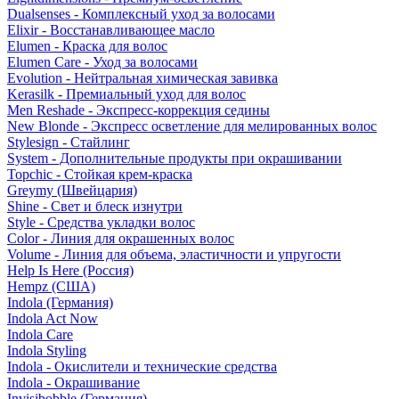
Dualsenses - Комплексный уход за волосами
Elixir - Восстанавливающее масло
Elumen - Краска для волос
Elumen Care - Уход за волосами
Evolution - Нейтральная химическая завивка
Kerasilk - Премиальный уход для волос
Men Reshade - Экспресс-коррекция седины
New Blonde - Экспресс осветление для мелированных волос
Stylesign - Стайлинг
System - Дополнительные продукты при окрашивании
Topchic - Стойкая крем-краска
Greymy (Швейцария)
Shine - Свет и блеск изнутри
Style - Средства укладки волос
Color - Линия для окрашенных волос
Volume - Линия для объема, эластичности и упругости
Help Is Here (Россия)
Hempz (США)
Indola (Германия)
Indola Act Now
Indola Care
Indola Styling
Indola - Окислители и технические средства
Indola - Окрашивание
Invisibobble (Германия)