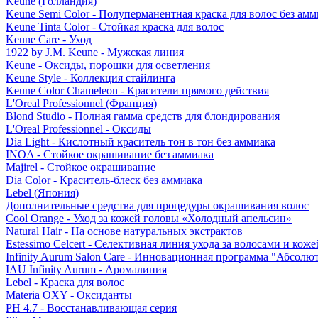
Keune (Голландия)
Keune Semi Color - Полуперманентная краска для волос без амм
Keune Tinta Color - Стойкая краска для волос
Keune Care - Уход
1922 by J.M. Keune - Мужская линия
Keune - Оксиды, порошки для осветления
Keune Style - Коллекция стайлинга
Keune Color Chameleon - Красители прямого действия
L'Oreal Professionnel (Франция)
Blond Studio - Полная гамма средств для блондирования
L'Oreal Professionnel - Оксиды
Dia Light - Кислотный краситель тон в тон без аммиака
INOA - Стойкое окрашивание без аммиака
Majirel - Стойкое окрашивание
Dia Color - Краситель-блеск без аммиака
Lebel (Япония)
Дополнительные средства для процедуры окрашивания волос
Cool Orange - Уход за кожей головы «Холодный апельсин»
Natural Hair - На основе натуральных экстрактов
Estessimo Celcert - Селективная линия ухода за волосами и кож
Infinity Aurum Salon Care - Инновационная программа "Абсолют
IAU Infinity Aurum - Аромалиния
Lebel - Краска для волос
Materia OXY - Оксиданты
PH 4.7 - Восстанавливающая серия