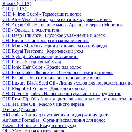
Biosilk (США)
CHI (США)
CHI 44 Iron Guard - Термозащита волос
CHI Aloe Vera - Линия для всех типов кудрявых волос
CHI Argan Oil - На основе масла Арганы и дерева Моринга
CHI - Оксиды и осветлители
CHI Deep Brilliance - Глубокое увлажнение и блеск
CHI Enviro - Система разглаживания волос
CHI Man - Мужская серия для волос, усов и бороды
CHI Royal Treatment - Королевский уход
CHI Styling - Ухаживающий стайлинг
CHI Infra - Ежедневный уход
CHI Ionic Hair Color - Краска для волос
CHI Ionic Color Illuminate - Оттеночная серия для волос
CHI Keratin - Кератиновое восстановление волос
CHI Luxury Black Seed Oil - Линия уходов для поврежденных в
CHI Magnified Volume - Для тонких волос
CHI Olive Organics - На основе натуральных ингредиентов
CHI Rose Hip Oil - Защита цвета окрашенных волос с маслом 
CHI Tea Tree Oil - Масло чайного дерева
Davines (Италия)
Alchemic - Линия для усиления и поддержания цвета
Authentic Formulas - Органическая линия для волос
Essential Haircare - Eжедневный уход
OI - Абсолютная красота волос