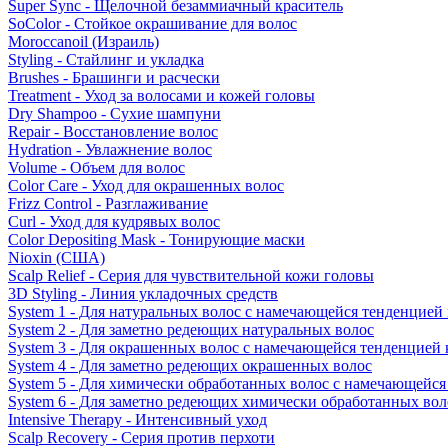
Super Sync - Щелочной безаммиачный краситель
SoColor - Стойкое окрашивание для волос
Moroccanoil (Израиль)
Styling - Стайлинг и укладка
Brushes - Брашинги и расчески
Treatment - Уход за волосами и кожей головы
Dry Shampoo - Сухие шампуни
Repair - Восстановление волос
Hydration - Увлажнение волос
Volume - Объем для волос
Color Care - Уход для окрашенных волос
Frizz Control - Разглаживание
Curl - Уход для кудрявых волос
Color Depositing Mask - Тонирующие маски
Nioxin (США)
Scalp Relief - Серия для чувствительной кожи головы
3D Styling - Линия укладочных средств
System 1 - Для натуральных волос с намечающейся тенденцией
System 2 - Для заметно редеющих натуральных волос
System 3 - Для окрашенных волос с намечающейся тенденцией
System 4 - Для заметно редеющих окрашенных волос
System 5 - Для химически обработанных волос с намечающейс
System 6 - Для заметно редеющих химически обработанных вол
Intensive Therapy - Интенсивный уход
Scalp Recovery - Серия против перхоти