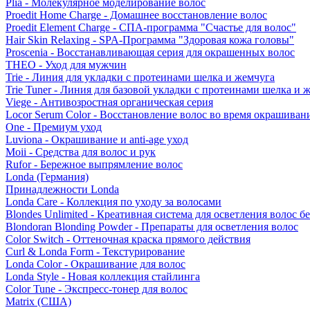
Plia - Молекулярное моделирование волос
Proedit Home Charge - Домашнее восстановление волос
Proedit Element Charge - СПА-программа "Счастье для волос"
Hair Skin Relaxing - SPA-Программа "Здоровая кожа головы"
Proscenia - Восстанавливающая серия для окрашенных волос
THEO - Уход для мужчин
Trie - Линия для укладки с протеинами шелка и жемчуга
Trie Tuner - Линия для базовой укладки с протеинами шелка и 
Viege - Антивозростная органическая серия
Locor Serum Color - Восстановление волос во время окрашиван
One - Премиум уход
Luviona - Окрашивание и anti-age уход
Moii - Средства для волос и рук
Rufor - Бережное выпрямление волос
Londa (Германия)
Принадлежности Londa
Londa Care - Коллекция по уходу за волосами
Blondes Unlimited - Креативная система для осветления волос б
Blondoran Blonding Powder - Препараты для осветления волос
Color Switch - Оттеночная краска прямого действия
Curl & Londa Form - Текстурирование
Londa Color - Окрашивание для волос
Londa Style - Новая коллекция стайлинга
Color Tune - Экспресс-тонер для волос
Matrix (США)