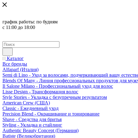
график работы:
по будням
с 11:00 до 18:00
Каталог
Все бренды
Alfaparf (Италия)
Semi di Lino - Уход за волосами, подчеркивающий вашу естест
Blends Of Many - Линия профессиональных продуктов для муж
Il Salone Milano - Профессиональный уход для волос
Lisse Design - Трансформация волос
Style Stories - Укладка с безупречным результатом
American Crew (США)
Classic - Ежедневный уход
Precision Blend - Окрашивание и тонирование
Shave - Средства для бритья
Styling - Укладка и стайлинг
Authentic Beauty Concept (Германия)
Batiste (Великобритания)