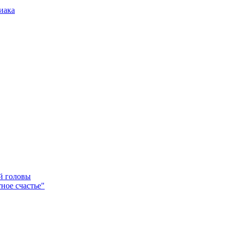
иака
ей головы
ное счастье"