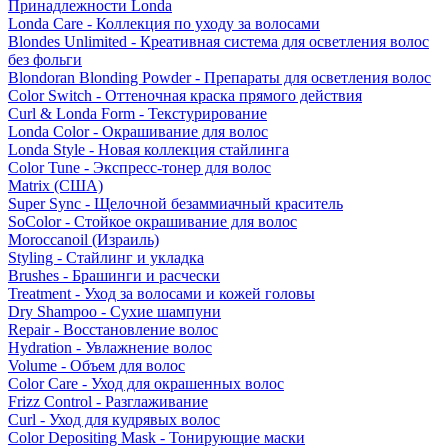
Принадлежности Londa
Londa Care - Коллекция по уходу за волосами
Blondes Unlimited - Креативная система для осветления волос
без фольги
Blondoran Blonding Powder - Препараты для осветления волос
Color Switch - Оттеночная краска прямого действия
Curl & Londa Form - Текстурирование
Londa Color - Окрашивание для волос
Londa Style - Новая коллекция стайлинга
Color Tune - Экспресс-тонер для волос
Matrix (США)
Super Sync - Щелочной безаммиачный краситель
SoColor - Стойкое окрашивание для волос
Moroccanoil (Израиль)
Styling - Стайлинг и укладка
Brushes - Брашинги и расчески
Treatment - Уход за волосами и кожей головы
Dry Shampoo - Сухие шампуни
Repair - Восстановление волос
Hydration - Увлажнение волос
Volume - Объем для волос
Color Care - Уход для окрашенных волос
Frizz Control - Разглаживание
Curl - Уход для кудрявых волос
Color Depositing Mask - Тонирующие маски