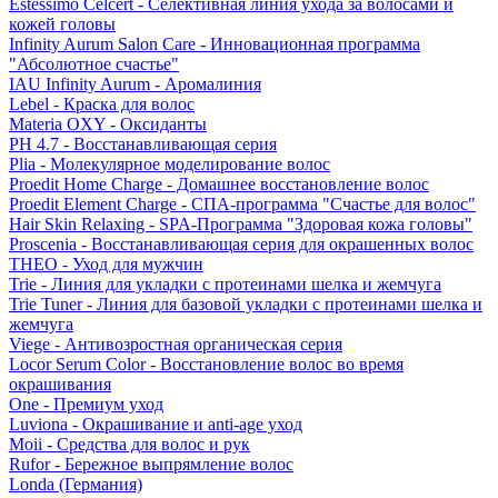
Estessimo Celcert - Селективная линия ухода за волосами и
кожей головы
Infinity Aurum Salon Care - Инновационная программа
"Абсолютное счастье"
IAU Infinity Aurum - Аромалиния
Lebel - Краска для волос
Materia OXY - Оксиданты
PH 4.7 - Восстанавливающая серия
Plia - Молекулярное моделирование волос
Proedit Home Charge - Домашнее восстановление волос
Proedit Element Charge - СПА-программа "Счастье для волос"
Hair Skin Relaxing - SPA-Программа "Здоровая кожа головы"
Proscenia - Восстанавливающая серия для окрашенных волос
THEO - Уход для мужчин
Trie - Линия для укладки с протеинами шелка и жемчуга
Trie Tuner - Линия для базовой укладки с протеинами шелка и
жемчуга
Viege - Антивозростная органическая серия
Locor Serum Color - Восстановление волос во время
окрашивания
One - Премиум уход
Luviona - Окрашивание и anti-age уход
Moii - Средства для волос и рук
Rufor - Бережное выпрямление волос
Londa (Германия)