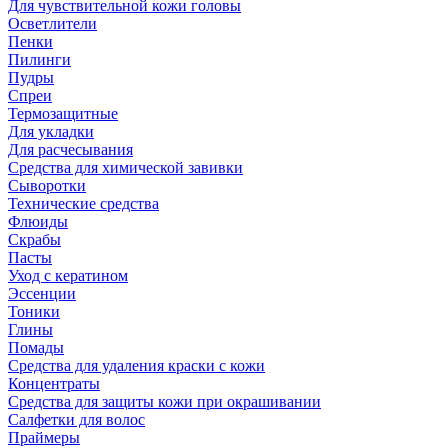
Для чувствительной кожи головы
Осветлители
Пенки
Пилинги
Пудры
Спреи
Термозащитные
Для укладки
Для расчесывания
Средства для химической завивки
Сыворотки
Технические средства
Флюиды
Скрабы
Пасты
Уход с кератином
Эссенции
Тоники
Глины
Помады
Средства для удаления краски с кожи
Концентраты
Средства для защиты кожи при окрашивании
Салфетки для волос
Праймеры