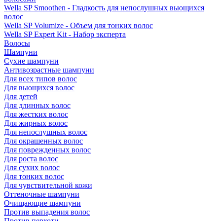
Wella SP Smoothen - Гладкость для непослушных вьющихся
волос
Wella SP Volumize - Объем для тонких волос
Wella SP Expert Kit - Набор эксперта
Волосы
Шампуни
Сухие шампуни
Антивозрастные шампуни
Для всех типов волос
Для вьющихся волос
Для детей
Для длинных волос
Для жестких волос
Для жирных волос
Для непослушных волос
Для окрашенных волос
Для поврежденных волос
Для роста волос
Для сухих волос
Для тонких волос
Для чувствительной кожи
Оттеночные шампуни
Очищающие шампуни
Против выпадения волос
Против перхоти