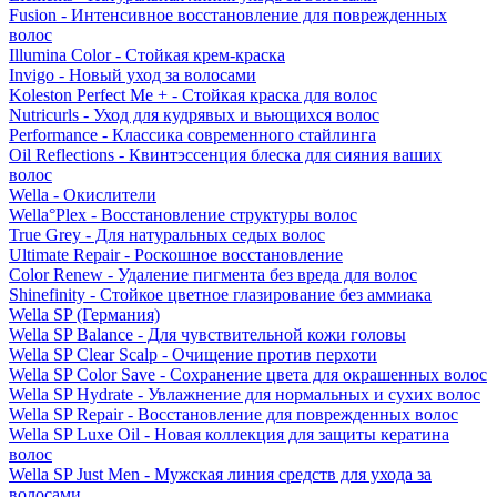
Fusion - Интенсивное восстановление для поврежденных
волос
Illumina Color - Стойкая крем-краска
Invigo - Новый уход за волосами
Koleston Perfect Me + - Стойкая краска для волос
Nutricurls - Уход для кудрявых и вьющихся волос
Performance - Классика современного стайлинга
Oil Reflections - Квинтэссенция блеска для сияния ваших
волос
Wella - Окислители
Wella°Plex - Восстановление структуры волос
True Grey - Для натуральных седых волос
Ultimate Repair - Роскошное восстановление
Color Renew - Удаление пигмента без вреда для волос
Shinefinity - Стойкое цветное глазирование без аммиака
Wella SP (Германия)
Wella SP Balance - Для чувствительной кожи головы
Wella SP Clear Scalp - Очищение против перхоти
Wella SP Color Save - Сохранение цвета для окрашенных волос
Wella SP Hydrate - Увлажнение для нормальных и сухих волос
Wella SP Repair - Восстановление для поврежденных волос
Wella SP Luxe Oil - Новая коллекция для защиты кератина
волос
Wella SP Just Men - Мужская линия средств для ухода за
волосами