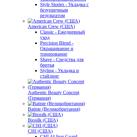
Style Stories - Укладка с
безупречным
результатом
American Crew (США)
Classic - Ежедневный
уход
Precision Blend -
Окрашивание и
тонирование
Shave - Средства для
бритья
Styling - Укладка и
стайлинг
Authentic Beauty Concept
(Германия)
Batiste (Великобритания)
Biosilk (США)
CHI (США)
CHI 44 Iron Guard -