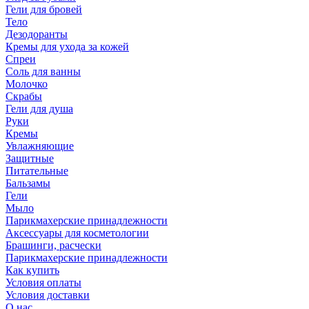
Гели для бровей
Тело
Дезодоранты
Кремы для ухода за кожей
Спреи
Соль для ванны
Молочко
Скрабы
Гели для душа
Руки
Кремы
Увлажняющие
Защитные
Питательные
Бальзамы
Гели
Мыло
Парикмахерские принадлежности
Аксессуары для косметологии
Брашинги, расчески
Парикмахерские принадлежности
Как купить
Условия оплаты
Условия доставки
О нас