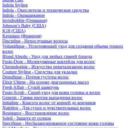
Indola Styling
Indola - Окислители и технические средства
Indola - Окрашивание
Invisibobble (Германия)
Johnson’s Baby (США)
K18 (США)
Kerastase (Франция)
Discipline - Непослушные волосы
Volumifique - Уплотняющий уход для создания объема тонких
волос
Blond Absolu - Уход для любых граней блонда
Fusio-Dose - Молекулярные коктейли для волос
Chronologiste - Искусство ревитализации волос
Couture Styling - Средства для укладки
Densifique - Потеря густоты волос
Elixir Ultime - На основе драгоценных масел
Fresh Affair - Сухой шампунь
Fusio-Scrub - Скраб-уход для кожи головы и волос
Genesis - Гамма против выпадения волос
Initialiste - Красота волос от корней до кончиков
Nutritive - Для сухих и чувствительных волос
Resistance - Восстановление волос
Soleil - Защита от солнца
Specifique - Несбалансированное состояние кожи головы