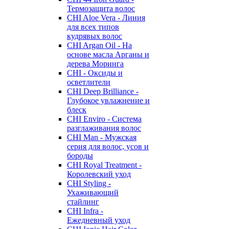
Термозащита волос
CHI Aloe Vera - Линия
для всех типов
кудрявых волос
CHI Argan Oil - На
основе масла Арганы и
дерева Моринга
CHI - Оксиды и
осветлители
CHI Deep Brilliance -
Глубокое увлажнение и
блеск
CHI Enviro - Система
разглаживания волос
CHI Man - Мужская
серия для волос, усов и
бороды
CHI Royal Treatment -
Королевский уход
CHI Styling -
Ухаживающий
стайлинг
CHI Infra -
Ежедневный уход