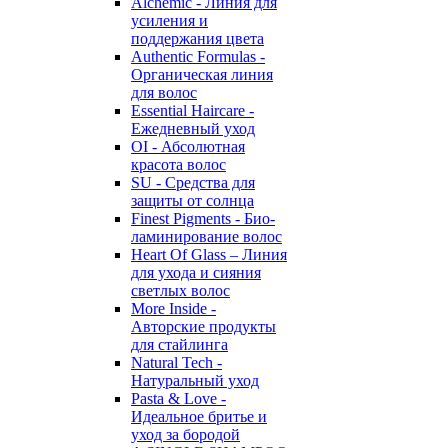
Alchemic - Линия для
усиления и
поддержания цвета
Authentic Formulas -
Органическая линия
для волос
Essential Haircare -
Eжедневный уход
OI - Абсолютная
красота волос
SU - Средства для
защиты от солнца
Finest Pigments - Био-
ламинирование волос
Heart Of Glass – Линия
для ухода и сияния
светлых волос
More Inside -
Авторские продукты
для стайлинга
Natural Tech -
Натуральный уход
Pasta & Love -
Идеальное бритье и
уход за бородой