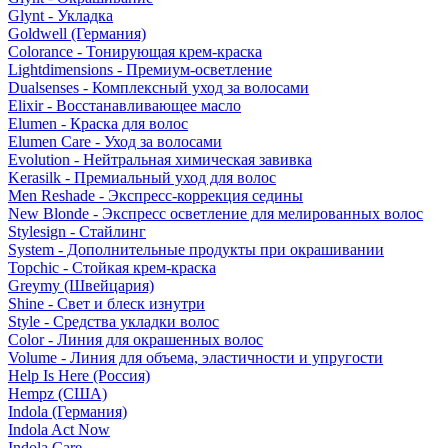
Glynt - Укладка
Goldwell (Германия)
Colorance - Тонирующая крем-краска
Lightdimensions - Премиум-осветление
Dualsenses - Комплексный уход за волосами
Elixir - Восстанавливающее масло
Elumen - Краска для волос
Elumen Care - Уход за волосами
Evolution - Нейтральная химическая завивка
Kerasilk - Премиальный уход для волос
Men Reshade - Экспресс-коррекция седины
New Blonde - Экспресс осветление для мелированных волос
Stylesign - Стайлинг
System - Дополнительные продукты при окрашивании
Topchic - Стойкая крем-краска
Greymy (Швейцария)
Shine - Свет и блеск изнутри
Style - Средства укладки волос
Color - Линия для окрашенных волос
Volume - Линия для объема, эластичности и упругости
Help Is Here (Россия)
Hempz (США)
Indola (Германия)
Indola Act Now
Indola Care