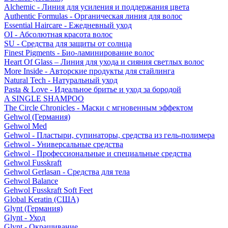
Alchemic - Линия для усиления и поддержания цвета
Authentic Formulas - Органическая линия для волос
Essential Haircare - Eжедневный уход
OI - Абсолютная красота волос
SU - Средства для защиты от солнца
Finest Pigments - Био-ламинирование волос
Heart Of Glass – Линия для ухода и сияния светлых волос
More Inside - Авторские продукты для стайлинга
Natural Tech - Натуральный уход
Pasta & Love - Идеальное бритье и уход за бородой
A SINGLE SHAMPOO
The Circle Chronicles - Маски с мгновенным эффектом
Gehwol (Германия)
Gehwol Med
Gehwol - Пластыри, супинаторы, средства из гель-полимера
Gehwol - Универсальные средства
Gehwol - Профессиональные и специальные средства
Gehwol Fusskraft
Gehwol Gerlasan - Средства для тела
Gehwol Balance
Gehwol Fusskraft Soft Feet
Global Keratin (США)
Glynt (Германия)
Glynt - Уход
Glynt - Окрашивание