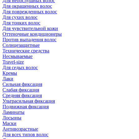
Для непослушных волос
Для окрашенных волос
Для поврежденных волос
Для сухих волос
Для тонких волос
Для чувствительной кожи
Оттеночные кондиционеры
Против выпадения волос
Солнцезащитные
Технические средства
Несмываемые
Travel-size
Для седых волос
Кремы
Лаки
Сильная фиксация
Слабая фиксация
Средняя фиксация
Ультрасильная фиксация
Подвижная фиксация
Ламинаты
Лосьоны
Маски
Антивозрастные
Для всех типов волос