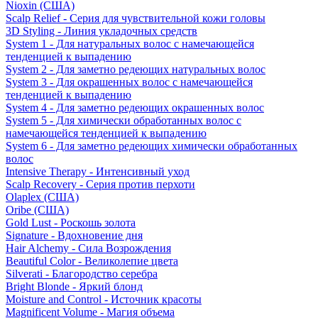
Nioxin (США)
Scalp Relief - Серия для чувствительной кожи головы
3D Styling - Линия укладочных средств
System 1 - Для натуральных волос с намечающейся
тенденцией к выпадению
System 2 - Для заметно редеющих натуральных волос
System 3 - Для окрашенных волос с намечающейся
тенденцией к выпадению
System 4 - Для заметно редеющих окрашенных волос
System 5 - Для химически обработанных волос с
намечающейся тенденцией к выпадению
System 6 - Для заметно редеющих химически обработанных
волос
Intensive Therapy - Интенсивный уход
Scalp Recovery - Серия против перхоти
Olaplex (США)
Oribe (США)
Gold Lust - Роскошь золота
Signature - Вдохновение дня
Hair Alchemy - Сила Возрождения
Beautiful Color - Великолепие цвета
Silverati - Благородство серебра
Bright Blonde - Яркий блонд
Moisture and Control - Источник красоты
Magnificent Volume - Магия объема