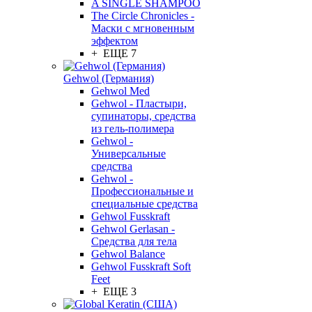
A SINGLE SHAMPOO
The Circle Chronicles -
Маски с мгновенным
эффектом
+ ЕЩЕ 7
Gehwol (Германия)
Gehwol Med
Gehwol - Пластыри,
супинаторы, средства
из гель-полимера
Gehwol -
Универсальные
средства
Gehwol -
Профессиональные и
специальные средства
Gehwol Fusskraft
Gehwol Gerlasan -
Средства для тела
Gehwol Balance
Gehwol Fusskraft Soft
Feet
+ ЕЩЕ 3