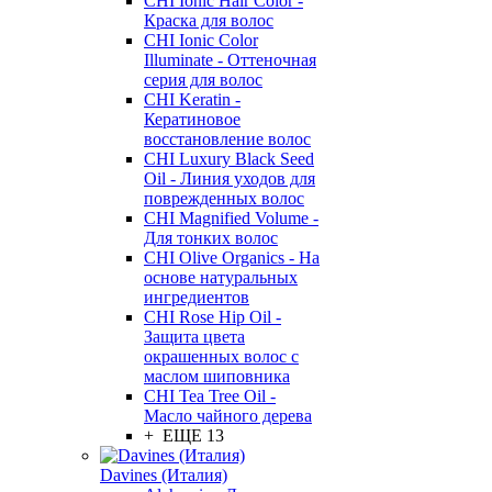
CHI Ionic Hair Color -
Краска для волос
CHI Ionic Color
Illuminate - Оттеночная
серия для волос
CHI Keratin -
Кератиновое
восстановление волос
CHI Luxury Black Seed
Oil - Линия уходов для
поврежденных волос
CHI Magnified Volume -
Для тонких волос
CHI Olive Organics - На
основе натуральных
ингредиентов
CHI Rose Hip Oil -
Защита цвета
окрашенных волос с
маслом шиповника
CHI Tea Tree Oil -
Масло чайного дерева
+ ЕЩЕ 13
Davines (Италия)