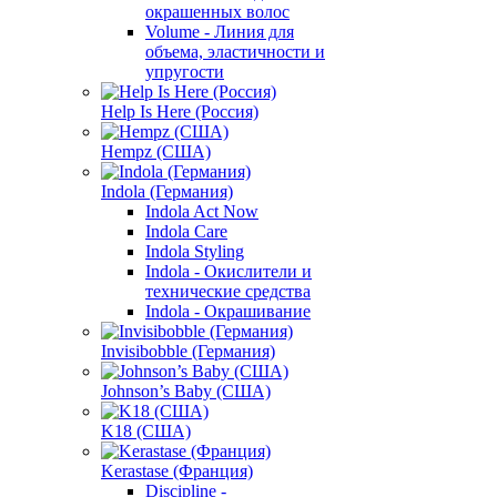
окрашенных волос
Volume - Линия для
объема, эластичности и
упругости
Help Is Here (Россия)
Hempz (США)
Indola (Германия)
Indola Act Now
Indola Care
Indola Styling
Indola - Окислители и
технические средства
Indola - Окрашивание
Invisibobble (Германия)
Johnson’s Baby (США)
K18 (США)
Kerastase (Франция)
Discipline -