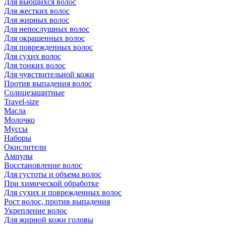
Для вьющихся волос
Для жестких волос
Для жирных волос
Для непослушных волос
Для окрашенных волос
Для поврежденных волос
Для сухих волос
Для тонких волос
Для чувствительной кожи
Против выпадения волос
Солнцезащитные
Travel-size
Масла
Молочко
Муссы
Наборы
Окислители
Ампулы
Восстановление волос
Для густоты и объема волос
При химической обработке
Для сухих и поврежденных волос
Рост волос, против выпадения
Укрепление волос
Для жирной кожи головы