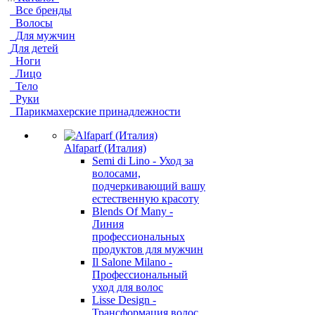
Все бренды
Волосы
Для мужчин
Для детей
Ноги
Лицо
Тело
Руки
Парикмахерские принадлежности
Alfaparf (Италия)
Semi di Lino - Уход за
волосами,
подчеркивающий вашу
естественную красоту
Blends Of Many -
Линия
профессиональных
продуктов для мужчин
Il Salone Milano -
Профессиональный
уход для волос
Lisse Design -
Трансформация волос