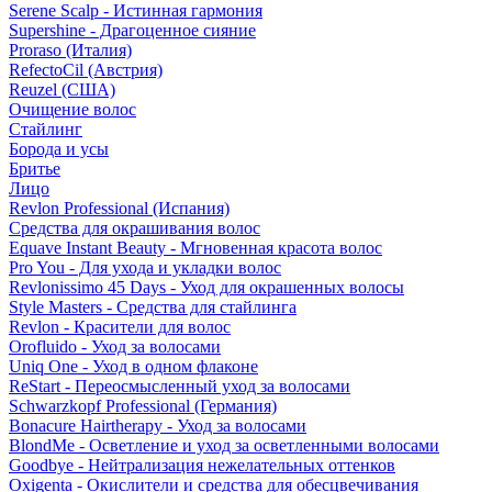
Serene Scalp - Истинная гармония
Supershine - Драгоценное сияние
Proraso (Италия)
RefectoCil (Австрия)
Reuzel (США)
Очищение волос
Стайлинг
Борода и усы
Бритье
Лицо
Revlon Professional (Испания)
Средства для окрашивания волос
Equave Instant Beauty - Мгновенная красота волос
Pro You - Для ухода и укладки волос
Revlonissimo 45 Days - Уход для окрашенных волосы
Style Masters - Средства для стайлинга
Revlon - Красители для волос
Orofluido - Уход за волосами
Uniq One - Уход в одном флаконе
ReStart - Переосмысленный уход за волосами
Schwarzkopf Professional (Германия)
Bonacure Hairtherapy - Уход за волосами
BlondMe - Осветление и уход за осветленными волосами
Goodbye - Нейтрализация нежелательных оттенков
Oxigenta - Окислители и средства для обесцвечивания