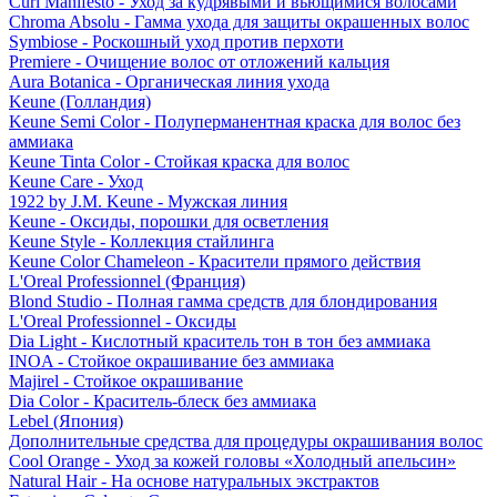
Curl Manifesto - Уход за кудрявыми и вьющимися волосами
Chroma Absolu - Гамма ухода для защиты окрашенных волос
Symbiose - Роскошный уход против перхоти
Premiere - Очищение волос от отложений кальция
Aura Botanica - Органическая линия ухода
Keune (Голландия)
Keune Semi Color - Полуперманентная краска для волос без
аммиака
Keune Tinta Color - Стойкая краска для волос
Keune Care - Уход
1922 by J.M. Keune - Мужская линия
Keune - Оксиды, порошки для осветления
Keune Style - Коллекция стайлинга
Keune Color Chameleon - Красители прямого действия
L'Oreal Professionnel (Франция)
Blond Studio - Полная гамма средств для блондирования
L'Oreal Professionnel - Оксиды
Dia Light - Кислотный краситель тон в тон без аммиака
INOA - Стойкое окрашивание без аммиака
Majirel - Стойкое окрашивание
Dia Color - Краситель-блеск без аммиака
Lebel (Япония)
Дополнительные средства для процедуры окрашивания волос
Cool Orange - Уход за кожей головы «Холодный апельсин»
Natural Hair - На основе натуральных экстрактов