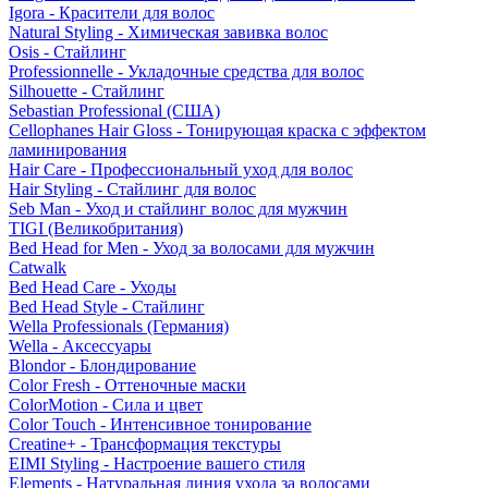
Igora - Красители для волос
Natural Styling - Химическая завивка волос
Osis - Стайлинг
Professionnelle - Укладочные средства для волос
Silhouette - Стайлинг
Sebastian Professional (США)
Cellophanes Hair Gloss - Тонирующая краска с эффектом
ламинирования
Hair Care - Профессиональный уход для волос
Hair Styling - Стайлинг для волос
Seb Man - Уход и стайлинг волос для мужчин
TIGI (Великобритания)
Bed Head for Men - Уход за волосами для мужчин
Catwalk
Bed Head Care - Уходы
Bed Head Style - Стайлинг
Wella Professionals (Германия)
Wella - Аксессуары
Blondor - Блондирование
Color Fresh - Оттеночные маски
ColorMotion - Сила и цвет
Color Touch - Интенсивное тонирование
Creatine+ - Трансформация текстуры
EIMI Styling - Настроение вашего стиля
Elements - Натуральная линия ухода за волосами