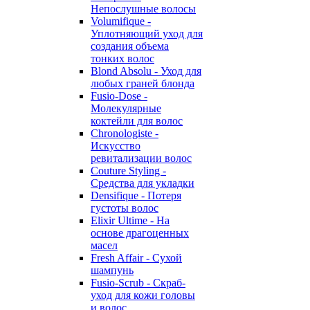
Непослушные волосы
Volumifique -
Уплотняющий уход для
создания объема
тонких волос
Blond Absolu - Уход для
любых граней блонда
Fusio-Dose -
Молекулярные
коктейли для волос
Chronologiste -
Искусство
ревитализации волос
Couture Styling -
Средства для укладки
Densifique - Потеря
густоты волос
Elixir Ultime - На
основе драгоценных
масел
Fresh Affair - Сухой
шампунь
Fusio-Scrub - Скраб-
уход для кожи головы
и волос