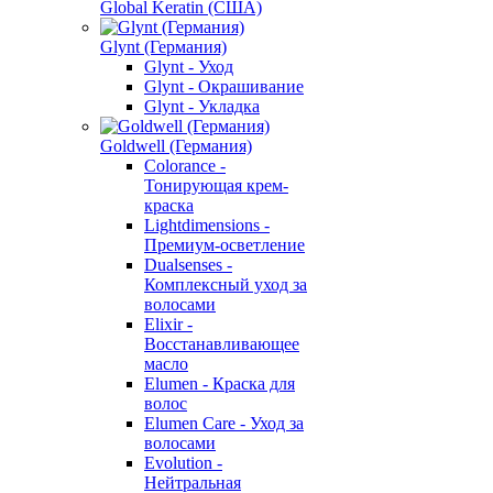
Global Keratin (США)
Glynt (Германия)
Glynt - Уход
Glynt - Окрашивание
Glynt - Укладка
Goldwell (Германия)
Colorance -
Тонирующая крем-
краска
Lightdimensions -
Премиум-осветление
Dualsenses -
Комплексный уход за
волосами
Elixir -
Восстанавливающее
масло
Elumen - Краска для
волос
Elumen Care - Уход за
волосами
Evolution -
Нейтральная