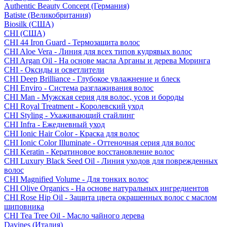
Authentic Beauty Concept (Германия)
Batiste (Великобритания)
Biosilk (США)
CHI (США)
CHI 44 Iron Guard - Термозащита волос
CHI Aloe Vera - Линия для всех типов кудрявых волос
CHI Argan Oil - На основе масла Арганы и дерева Моринга
CHI - Оксиды и осветлители
CHI Deep Brilliance - Глубокое увлажнение и блеск
CHI Enviro - Система разглаживания волос
CHI Man - Мужская серия для волос, усов и бороды
CHI Royal Treatment - Королевский уход
CHI Styling - Ухаживающий стайлинг
CHI Infra - Ежедневный уход
CHI Ionic Hair Color - Краска для волос
CHI Ionic Color Illuminate - Оттеночная серия для волос
CHI Keratin - Кератиновое восстановление волос
CHI Luxury Black Seed Oil - Линия уходов для поврежденных
волос
CHI Magnified Volume - Для тонких волос
CHI Olive Organics - На основе натуральных ингредиентов
CHI Rose Hip Oil - Защита цвета окрашенных волос с маслом
шиповника
CHI Tea Tree Oil - Масло чайного дерева
Davines (Италия)