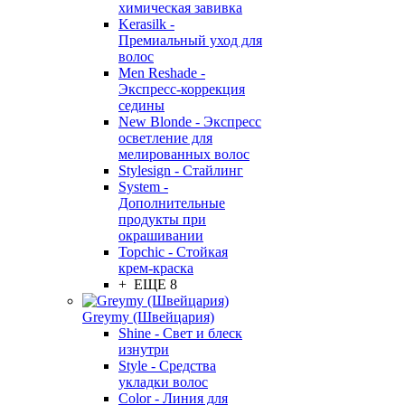
химическая завивка
Kerasilk -
Премиальный уход для
волос
Men Reshade -
Экспресс-коррекция
седины
New Blonde - Экспресс
осветление для
мелированных волос
Stylesign - Стайлинг
System -
Дополнительные
продукты при
окрашивании
Topchic - Стойкая
крем-краска
+ ЕЩЕ 8
Greymy (Швейцария)
Shine - Свет и блеск
изнутри
Style - Средства
укладки волос
Color - Линия для