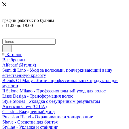
график работы:
по будням
с 11:00 до 18:00
Каталог
Все бренды
Alfaparf (Италия)
Semi di Lino - Уход за волосами, подчеркивающий вашу
естественную красоту
Blends Of Many - Линия профессиональных продуктов для
мужчин
Il Salone Milano - Профессиональный уход для волос
Lisse Design - Трансформация волос
Style Stories - Укладка с безупречным результатом
American Crew (США)
Classic - Ежедневный уход
Precision Blend - Окрашивание и тонирование
Shave - Средства для бритья
Styling - Укладка и стайлинг