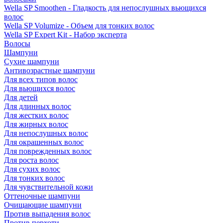
Wella SP Smoothen - Гладкость для непослушных вьющихся
волос
Wella SP Volumize - Объем для тонких волос
Wella SP Expert Kit - Набор эксперта
Волосы
Шампуни
Сухие шампуни
Антивозрастные шампуни
Для всех типов волос
Для вьющихся волос
Для детей
Для длинных волос
Для жестких волос
Для жирных волос
Для непослушных волос
Для окрашенных волос
Для поврежденных волос
Для роста волос
Для сухих волос
Для тонких волос
Для чувствительной кожи
Оттеночные шампуни
Очищающие шампуни
Против выпадения волос
Против перхоти