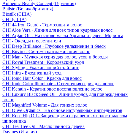
Authentic Beauty Concept (Германия)
Batiste (Великобритания)
Biosilk (США)
CHI (США)
CHI 44 Iron Guard - Термозащита волос
CHI Aloe Vera - Линия для всех типов кудрявых волос
CHI Argan Oil - На основе масла Арганы и дерева Моринга
CHI - Оксиды и осветлители
CHI Deep Brilliance - Глубокое увлажнение и блеск
CHI Enviro - Система разглаживания волос
CHI Man - Мужская серия для волос, усов и бороды
CHI Royal Treatment - Королевский уход
CHI Styling - Ухаживающий стайлинг
CHI Infra - Ежедневный уход
CHI Ionic Hair Color - Краска для волос
CHI Ionic Color Illuminate - Оттеночная серия для волос
CHI Keratin - Кератиновое восстановление волос
CHI Luxury Black Seed Oil - Линия уходов для поврежденных
волос
CHI Magnified Volume - Для тонких волос
CHI Olive Organics - На основе натуральных ингредиентов
CHI Rose Hip Oil - Защита цвета окрашенных волос с маслом
шиповника
CHI Tea Tree Oil - Масло чайного дерева
Davines (Италия)