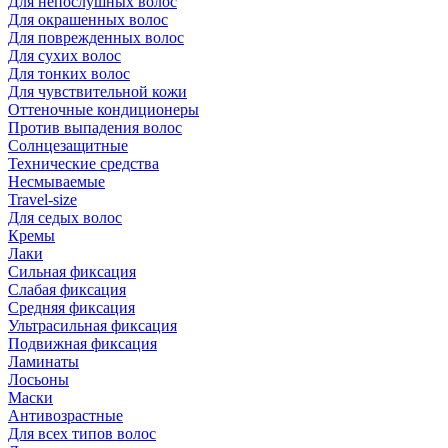
Для непослушных волос
Для окрашенных волос
Для поврежденных волос
Для сухих волос
Для тонких волос
Для чувствительной кожи
Оттеночные кондиционеры
Против выпадения волос
Солнцезащитные
Технические средства
Несмываемые
Travel-size
Для седых волос
Кремы
Лаки
Сильная фиксация
Слабая фиксация
Средняя фиксация
Ультрасильная фиксация
Подвижная фиксация
Ламинаты
Лосьоны
Маски
Антивозрастные
Для всех типов волос