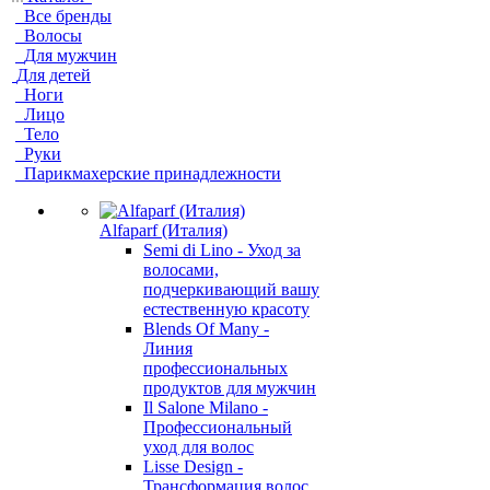
Все бренды
Волосы
Для мужчин
Для детей
Ноги
Лицо
Тело
Руки
Парикмахерские принадлежности
Alfaparf (Италия)
Semi di Lino - Уход за
волосами,
подчеркивающий вашу
естественную красоту
Blends Of Many -
Линия
профессиональных
продуктов для мужчин
Il Salone Milano -
Профессиональный
уход для волос
Lisse Design -
Трансформация волос