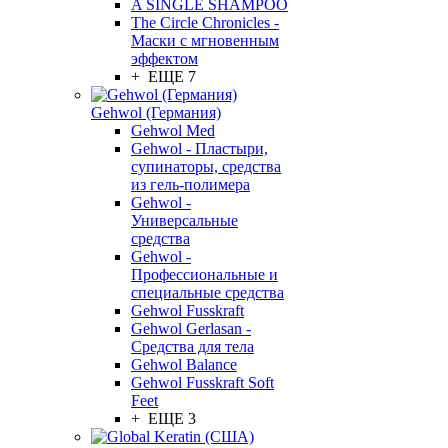
A SINGLE SHAMPOO
The Circle Chronicles -
Маски с мгновенным
эффектом
+ ЕЩЕ 7
Gehwol (Германия)
Gehwol Med
Gehwol - Пластыри,
супинаторы, средства
из гель-полимера
Gehwol -
Универсальные
средства
Gehwol -
Профессиональные и
специальные средства
Gehwol Fusskraft
Gehwol Gerlasan -
Средства для тела
Gehwol Balance
Gehwol Fusskraft Soft
Feet
+ ЕЩЕ 3