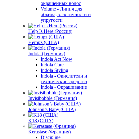
окрашенных волос
Volume - Линия для
объема, эластичности и
упругости
Help Is Here (Россия)
Hempz (США)
Indola (Германия)
Indola Act Now
Indola Care
Indola Styling
Indola - Окислители и
технические средства
Indola - Окрашивание
Invisibobble (Германия)
Johnson’s Baby (США)
K18 (США)
Kerastase (Франция)
Discipline -