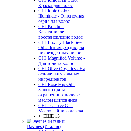
CHI Ionic Hair Color -
Краска для волос
CHI Ionic Color
Illuminate - Оттеночная
серия для волос
CHI Keratin -
Кератиновое
восстановление волос
CHI Luxury Black Seed
Oil - Линия уходов для
поврежденных волос
CHI Magnified Volume -
Для тонких волос
CHI Olive Organics - На
основе натуральных
ингредиентов
CHI Rose Hip Oil -
Защита цвета
окрашенных волос с
маслом шиповника
CHI Tea Tree Oil -
Масло чайного дерева
+ ЕЩЕ 13
Davines (Италия)