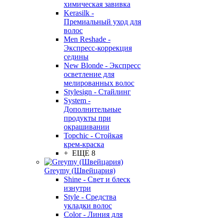
химическая завивка
Kerasilk -
Премиальный уход для
волос
Men Reshade -
Экспресс-коррекция
седины
New Blonde - Экспресс
осветление для
мелированных волос
Stylesign - Стайлинг
System -
Дополнительные
продукты при
окрашивании
Topchic - Стойкая
крем-краска
+ ЕЩЕ 8
Greymy (Швейцария)
Shine - Свет и блеск
изнутри
Style - Средства
укладки волос
Color - Линия для