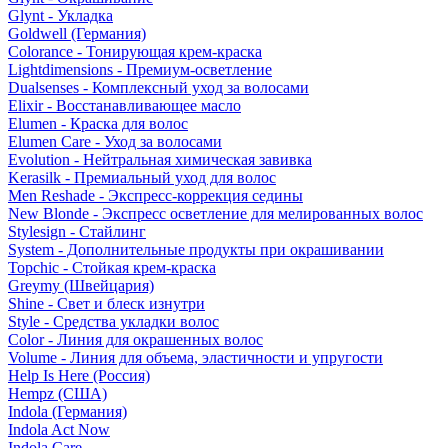
Glynt - Укладка
Goldwell (Германия)
Colorance - Тонирующая крем-краска
Lightdimensions - Премиум-осветление
Dualsenses - Комплексный уход за волосами
Elixir - Восстанавливающее масло
Elumen - Краска для волос
Elumen Care - Уход за волосами
Evolution - Нейтральная химическая завивка
Kerasilk - Премиальный уход для волос
Men Reshade - Экспресс-коррекция седины
New Blonde - Экспресс осветление для мелированных волос
Stylesign - Стайлинг
System - Дополнительные продукты при окрашивании
Topchic - Стойкая крем-краска
Greymy (Швейцария)
Shine - Свет и блеск изнутри
Style - Средства укладки волос
Color - Линия для окрашенных волос
Volume - Линия для объема, эластичности и упругости
Help Is Here (Россия)
Hempz (США)
Indola (Германия)
Indola Act Now
Indola Care