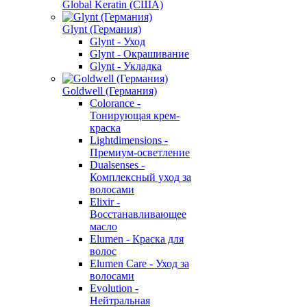
Global Keratin (США)
Glynt (Германия)
Glynt - Уход
Glynt - Окрашивание
Glynt - Укладка
Goldwell (Германия)
Colorance -
Тонирующая крем-
краска
Lightdimensions -
Премиум-осветление
Dualsenses -
Комплексный уход за
волосами
Elixir -
Восстанавливающее
масло
Elumen - Краска для
волос
Elumen Care - Уход за
волосами
Evolution -
Нейтральная