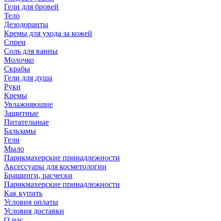
Гели для бровей
Тело
Дезодоранты
Кремы для ухода за кожей
Спреи
Соль для ванны
Молочко
Скрабы
Гели для душа
Руки
Кремы
Увлажняющие
Защитные
Питательные
Бальзамы
Гели
Мыло
Парикмахерские принадлежности
Аксессуары для косметологии
Брашинги, расчески
Парикмахерские принадлежности
Как купить
Условия оплаты
Условия доставки
О нас