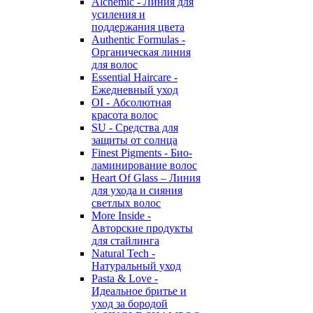
Alchemic - Линия для
усиления и
поддержания цвета
Authentic Formulas -
Органическая линия
для волос
Essential Haircare -
Eжедневный уход
OI - Абсолютная
красота волос
SU - Средства для
защиты от солнца
Finest Pigments - Био-
ламинирование волос
Heart Of Glass – Линия
для ухода и сияния
светлых волос
More Inside -
Авторские продукты
для стайлинга
Natural Tech -
Натуральный уход
Pasta & Love -
Идеальное бритье и
уход за бородой