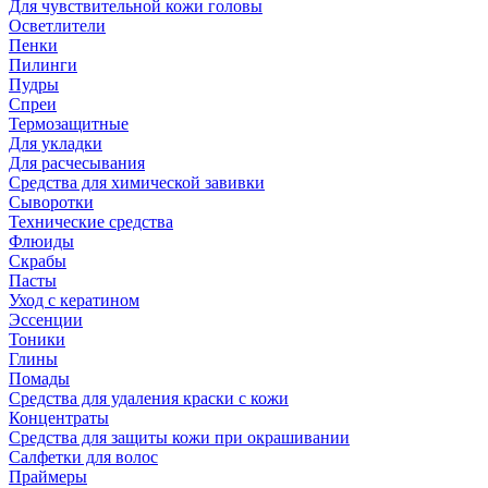
Для чувствительной кожи головы
Осветлители
Пенки
Пилинги
Пудры
Спреи
Термозащитные
Для укладки
Для расчесывания
Средства для химической завивки
Сыворотки
Технические средства
Флюиды
Скрабы
Пасты
Уход с кератином
Эссенции
Тоники
Глины
Помады
Средства для удаления краски с кожи
Концентраты
Средства для защиты кожи при окрашивании
Салфетки для волос
Праймеры