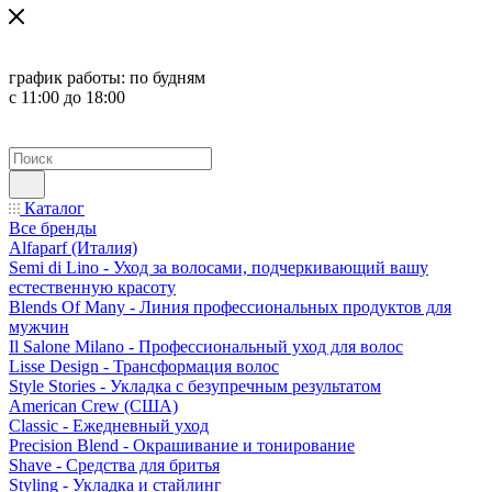
график работы:
по будням
с 11:00 до 18:00
Каталог
Все бренды
Alfaparf (Италия)
Semi di Lino - Уход за волосами, подчеркивающий вашу
естественную красоту
Blends Of Many - Линия профессиональных продуктов для
мужчин
Il Salone Milano - Профессиональный уход для волос
Lisse Design - Трансформация волос
Style Stories - Укладка с безупречным результатом
American Crew (США)
Classic - Ежедневный уход
Precision Blend - Окрашивание и тонирование
Shave - Средства для бритья
Styling - Укладка и стайлинг