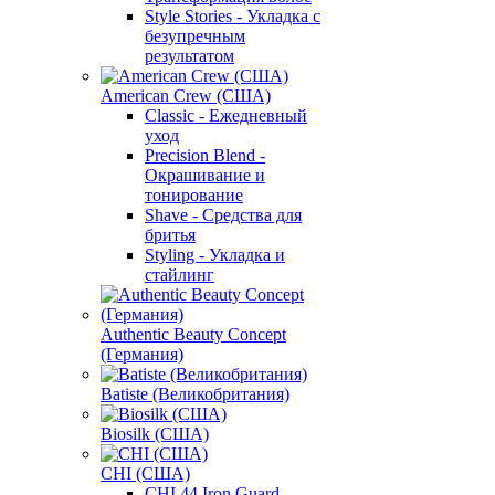
Style Stories - Укладка с
безупречным
результатом
American Crew (США)
Classic - Ежедневный
уход
Precision Blend -
Окрашивание и
тонирование
Shave - Средства для
бритья
Styling - Укладка и
стайлинг
Authentic Beauty Concept
(Германия)
Batiste (Великобритания)
Biosilk (США)
CHI (США)
CHI 44 Iron Guard -