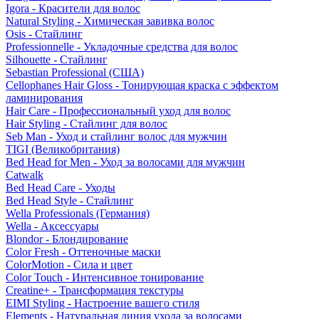
Igora - Красители для волос
Natural Styling - Химическая завивка волос
Osis - Стайлинг
Professionnelle - Укладочные средства для волос
Silhouette - Стайлинг
Sebastian Professional (США)
Cellophanes Hair Gloss - Тонирующая краска с эффектом
ламинирования
Hair Care - Профессиональный уход для волос
Hair Styling - Стайлинг для волос
Seb Man - Уход и стайлинг волос для мужчин
TIGI (Великобритания)
Bed Head for Men - Уход за волосами для мужчин
Catwalk
Bed Head Care - Уходы
Bed Head Style - Стайлинг
Wella Professionals (Германия)
Wella - Аксессуары
Blondor - Блондирование
Color Fresh - Оттеночные маски
ColorMotion - Сила и цвет
Color Touch - Интенсивное тонирование
Creatine+ - Трансформация текстуры
EIMI Styling - Настроение вашего стиля
Elements - Натуральная линия ухода за волосами