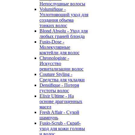
Непослушные волосы
Volumifique -
Уплотняющий уход для
создания объема
тонких волос
Blond Absolu - Уход для
любых граней блонда
Fusio-Dose -
Молекулярные
коктейли для волос
Chronologiste -
Искусство
ревитализации волос
Couture Styling -
Средства для укладки
Densifique - Потеря
густоты волос
Elixir Ultime - На
основе драгоценных
масел
Fresh Affair - Сухой
шампунь
Fusio-Scrub - Скраб-
уход для кожи головы
и волос