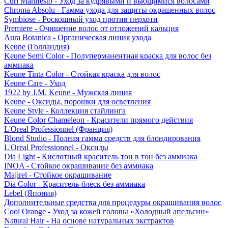
Curl Manifesto - Уход за кудрявыми и вьющимися волосами
Chroma Absolu - Гамма ухода для защиты окрашенных волос
Symbiose - Роскошный уход против перхоти
Premiere - Очищение волос от отложений кальция
Aura Botanica - Органическая линия ухода
Keune (Голландия)
Keune Semi Color - Полуперманентная краска для волос без
аммиака
Keune Tinta Color - Стойкая краска для волос
Keune Care - Уход
1922 by J.M. Keune - Мужская линия
Keune - Оксиды, порошки для осветления
Keune Style - Коллекция стайлинга
Keune Color Chameleon - Красители прямого действия
L'Oreal Professionnel (Франция)
Blond Studio - Полная гамма средств для блондирования
L'Oreal Professionnel - Оксиды
Dia Light - Кислотный краситель тон в тон без аммиака
INOA - Стойкое окрашивание без аммиака
Majirel - Стойкое окрашивание
Dia Color - Краситель-блеск без аммиака
Lebel (Япония)
Дополнительные средства для процедуры окрашивания волос
Cool Orange - Уход за кожей головы «Холодный апельсин»
Natural Hair - На основе натуральных экстрактов