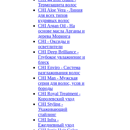
Термозащита волос
CHI Aloe Vera - Линия
для всех типов
кудрявых волос
CHI Argan Oil - На
основе масла Арганы и
дерева Моринга
CHI - Оксиды и
осветлители
CHI Deep Brilliance -
Глубокое увлажнение и
блеск
CHI Enviro - Система
разглаживания волос
CHI Man - Мужская
серия для волос, усов и
бороды
CHI Royal Treatment -
Королевский уход
CHI Styling -
Ухаживающий
стайлинг
CHI Infra -
Ежедневный уход