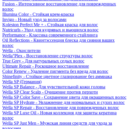
Fusion - Интенсивное восстановление для поврежденных
волос
Illumina Color - Стойкая крем-краска
Invigo - Новый уход за волосами
Koleston Perfect Me + - Стойкая краска для волос
Nutricurls - Уход для кудрявых и вьющихся волос
Performance - Классика современного стайлинга
Oil Reflections - Квинтэссенция блеска для сияния ваших
волос
Wella - Окислители
Wella°Plex - Восстановление структуры волос
True Grey - Для натуральных седых волос
Ultimate Repair - Роскошное восстановление
Color Renew - Удаление пигмента без вреда для волос
Shinefinity - Стойкое цветное глазирование без аммиака
Wella SP (Германия)
Wella SP Balance - Для чувствительной кожи головы
Wella SP Clear Scalp - Очищение против перхоти
Wella SP Color Save - Сохранение цвета для окрашенных волос
Wella SP Hydrate - Увлажнение для нормальных и сухих волос
Wella SP Repair - Восстановление для поврежденных волос
Wella SP Luxe Oil - Новая коллекция для защиты кератина
волос
Wella SP Just Men - Мужская линия средств для ухода за
волосами