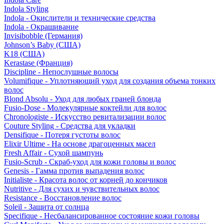
Indola Styling
Indola - Окислители и технические средства
Indola - Окрашивание
Invisibobble (Германия)
Johnson’s Baby (США)
K18 (США)
Kerastase (Франция)
Discipline - Непослушные волосы
Volumifique - Уплотняющий уход для создания объема тонких
волос
Blond Absolu - Уход для любых граней блонда
Fusio-Dose - Молекулярные коктейли для волос
Chronologiste - Искусство ревитализации волос
Couture Styling - Средства для укладки
Densifique - Потеря густоты волос
Elixir Ultime - На основе драгоценных масел
Fresh Affair - Сухой шампунь
Fusio-Scrub - Скраб-уход для кожи головы и волос
Genesis - Гамма против выпадения волос
Initialiste - Красота волос от корней до кончиков
Nutritive - Для сухих и чувствительных волос
Resistance - Восстановление волос
Soleil - Защита от солнца
Specifique - Несбалансированное состояние кожи головы