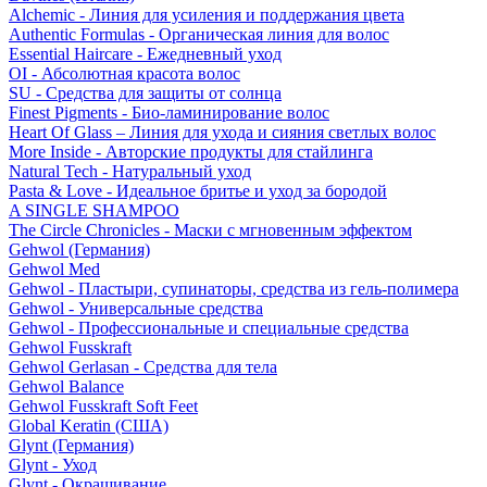
Alchemic - Линия для усиления и поддержания цвета
Authentic Formulas - Органическая линия для волос
Essential Haircare - Eжедневный уход
OI - Абсолютная красота волос
SU - Средства для защиты от солнца
Finest Pigments - Био-ламинирование волос
Heart Of Glass – Линия для ухода и сияния светлых волос
More Inside - Авторские продукты для стайлинга
Natural Tech - Натуральный уход
Pasta & Love - Идеальное бритье и уход за бородой
A SINGLE SHAMPOO
The Circle Chronicles - Маски с мгновенным эффектом
Gehwol (Германия)
Gehwol Med
Gehwol - Пластыри, супинаторы, средства из гель-полимера
Gehwol - Универсальные средства
Gehwol - Профессиональные и специальные средства
Gehwol Fusskraft
Gehwol Gerlasan - Средства для тела
Gehwol Balance
Gehwol Fusskraft Soft Feet
Global Keratin (США)
Glynt (Германия)
Glynt - Уход
Glynt - Окрашивание