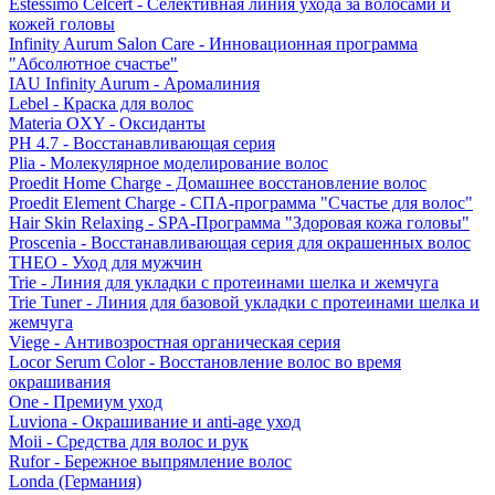
Estessimo Celcert - Селективная линия ухода за волосами и
кожей головы
Infinity Aurum Salon Care - Инновационная программа
"Абсолютное счастье"
IAU Infinity Aurum - Аромалиния
Lebel - Краска для волос
Materia OXY - Оксиданты
PH 4.7 - Восстанавливающая серия
Plia - Молекулярное моделирование волос
Proedit Home Charge - Домашнее восстановление волос
Proedit Element Charge - СПА-программа "Счастье для волос"
Hair Skin Relaxing - SPA-Программа "Здоровая кожа головы"
Proscenia - Восстанавливающая серия для окрашенных волос
THEO - Уход для мужчин
Trie - Линия для укладки с протеинами шелка и жемчуга
Trie Tuner - Линия для базовой укладки с протеинами шелка и
жемчуга
Viege - Антивозростная органическая серия
Locor Serum Color - Восстановление волос во время
окрашивания
One - Премиум уход
Luviona - Окрашивание и anti-age уход
Moii - Средства для волос и рук
Rufor - Бережное выпрямление волос
Londa (Германия)