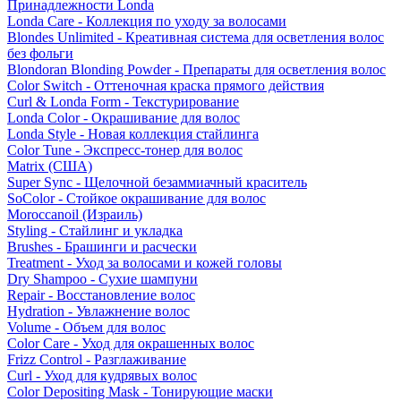
Принадлежности Londa
Londa Care - Коллекция по уходу за волосами
Blondes Unlimited - Креативная система для осветления волос
без фольги
Blondoran Blonding Powder - Препараты для осветления волос
Color Switch - Оттеночная краска прямого действия
Curl & Londa Form - Текстурирование
Londa Color - Окрашивание для волос
Londa Style - Новая коллекция стайлинга
Color Tune - Экспресс-тонер для волос
Matrix (США)
Super Sync - Щелочной безаммиачный краситель
SoColor - Стойкое окрашивание для волос
Moroccanoil (Израиль)
Styling - Стайлинг и укладка
Brushes - Брашинги и расчески
Treatment - Уход за волосами и кожей головы
Dry Shampoo - Сухие шампуни
Repair - Восстановление волос
Hydration - Увлажнение волос
Volume - Объем для волос
Color Care - Уход для окрашенных волос
Frizz Control - Разглаживание
Curl - Уход для кудрявых волос
Color Depositing Mask - Тонирующие маски