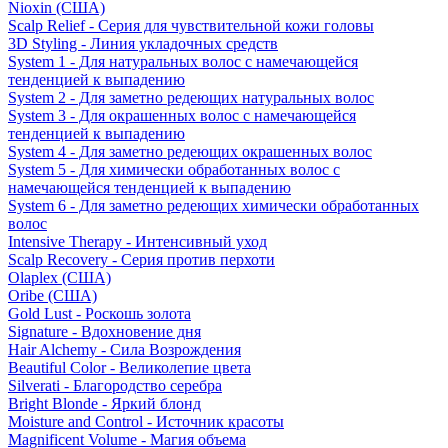
Nioxin (США)
Scalp Relief - Серия для чувствительной кожи головы
3D Styling - Линия укладочных средств
System 1 - Для натуральных волос с намечающейся
тенденцией к выпадению
System 2 - Для заметно редеющих натуральных волос
System 3 - Для окрашенных волос с намечающейся
тенденцией к выпадению
System 4 - Для заметно редеющих окрашенных волос
System 5 - Для химически обработанных волос с
намечающейся тенденцией к выпадению
System 6 - Для заметно редеющих химически обработанных
волос
Intensive Therapy - Интенсивный уход
Scalp Recovery - Серия против перхоти
Olaplex (США)
Oribe (США)
Gold Lust - Роскошь золота
Signature - Вдохновение дня
Hair Alchemy - Сила Возрождения
Beautiful Color - Великолепие цвета
Silverati - Благородство серебра
Bright Blonde - Яркий блонд
Moisture and Control - Источник красоты
Magnificent Volume - Магия объема