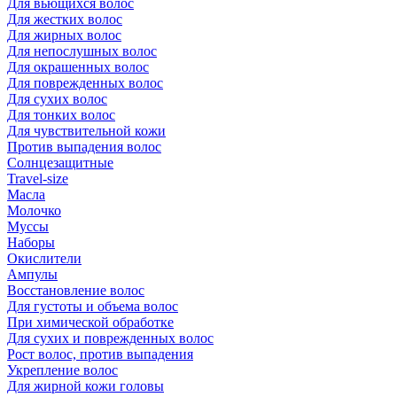
Для вьющихся волос
Для жестких волос
Для жирных волос
Для непослушных волос
Для окрашенных волос
Для поврежденных волос
Для сухих волос
Для тонких волос
Для чувствительной кожи
Против выпадения волос
Солнцезащитные
Travel-size
Масла
Молочко
Муссы
Наборы
Окислители
Ампулы
Восстановление волос
Для густоты и объема волос
При химической обработке
Для сухих и поврежденных волос
Рост волос, против выпадения
Укрепление волос
Для жирной кожи головы