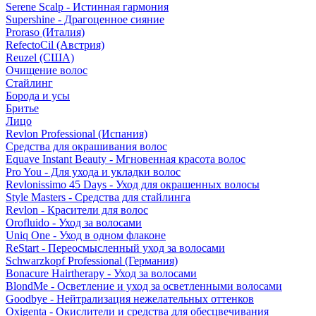
Serene Scalp - Истинная гармония
Supershine - Драгоценное сияние
Proraso (Италия)
RefectoCil (Австрия)
Reuzel (США)
Очищение волос
Стайлинг
Борода и усы
Бритье
Лицо
Revlon Professional (Испания)
Средства для окрашивания волос
Equave Instant Beauty - Мгновенная красота волос
Pro You - Для ухода и укладки волос
Revlonissimo 45 Days - Уход для окрашенных волосы
Style Masters - Средства для стайлинга
Revlon - Красители для волос
Orofluido - Уход за волосами
Uniq One - Уход в одном флаконе
ReStart - Переосмысленный уход за волосами
Schwarzkopf Professional (Германия)
Bonacure Hairtherapy - Уход за волосами
BlondMe - Осветление и уход за осветленными волосами
Goodbye - Нейтрализация нежелательных оттенков
Oxigenta - Окислители и средства для обесцвечивания