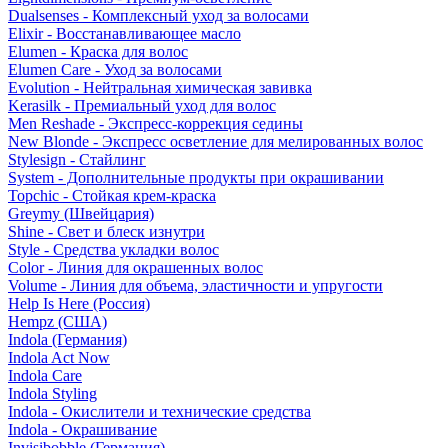
Dualsenses - Комплексный уход за волосами
Elixir - Восстанавливающее масло
Elumen - Краска для волос
Elumen Care - Уход за волосами
Evolution - Нейтральная химическая завивка
Kerasilk - Премиальный уход для волос
Men Reshade - Экспресс-коррекция седины
New Blonde - Экспресс осветление для мелированных волос
Stylesign - Стайлинг
System - Дополнительные продукты при окрашивании
Topchic - Стойкая крем-краска
Greymy (Швейцария)
Shine - Свет и блеск изнутри
Style - Средства укладки волос
Color - Линия для окрашенных волос
Volume - Линия для объема, эластичности и упругости
Help Is Here (Россия)
Hempz (США)
Indola (Германия)
Indola Act Now
Indola Care
Indola Styling
Indola - Окислители и технические средства
Indola - Окрашивание
Invisibobble (Германия)