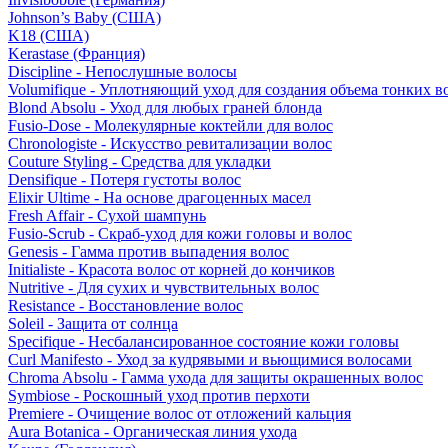
Johnson’s Baby (США)
K18 (США)
Kerastase (Франция)
Discipline - Непослушные волосы
Volumifique - Уплотняющий уход для создания объема тонких в
Blond Absolu - Уход для любых граней блонда
Fusio-Dose - Молекулярные коктейли для волос
Chronologiste - Искусство ревитализации волос
Couture Styling - Средства для укладки
Densifique - Потеря густоты волос
Elixir Ultime - На основе драгоценных масел
Fresh Affair - Сухой шампунь
Fusio-Scrub - Скраб-уход для кожи головы и волос
Genesis - Гамма против выпадения волос
Initialiste - Красота волос от корней до кончиков
Nutritive - Для сухих и чувствительных волос
Resistance - Восстановление волос
Soleil - Защита от солнца
Specifique - Несбалансированное состояние кожи головы
Curl Manifesto - Уход за кудрявыми и вьющимися волосами
Chroma Absolu - Гамма ухода для защиты окрашенных волос
Symbiose - Роскошный уход против перхоти
Premiere - Очищение волос от отложений кальция
Aura Botanica - Органическая линия ухода