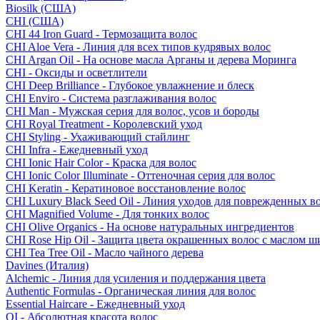
Biosilk (США)
CHI (США)
CHI 44 Iron Guard - Термозащита волос
CHI Aloe Vera - Линия для всех типов кудрявых волос
CHI Argan Oil - На основе масла Арганы и дерева Моринга
CHI - Оксиды и осветлители
CHI Deep Brilliance - Глубокое увлажнение и блеск
CHI Enviro - Система разглаживания волос
CHI Man - Мужская серия для волос, усов и бороды
CHI Royal Treatment - Королевский уход
CHI Styling - Ухаживающий стайлинг
CHI Infra - Ежедневный уход
CHI Ionic Hair Color - Краска для волос
CHI Ionic Color Illuminate - Оттеночная серия для волос
CHI Keratin - Кератиновое восстановление волос
CHI Luxury Black Seed Oil - Линия уходов для поврежденных в
CHI Magnified Volume - Для тонких волос
CHI Olive Organics - На основе натуральных ингредиентов
CHI Rose Hip Oil - Защита цвета окрашенных волос с маслом 
CHI Tea Tree Oil - Масло чайного дерева
Davines (Италия)
Alchemic - Линия для усиления и поддержания цвета
Authentic Formulas - Органическая линия для волос
Essential Haircare - Eжедневный уход
OI - Абсолютная красота волос