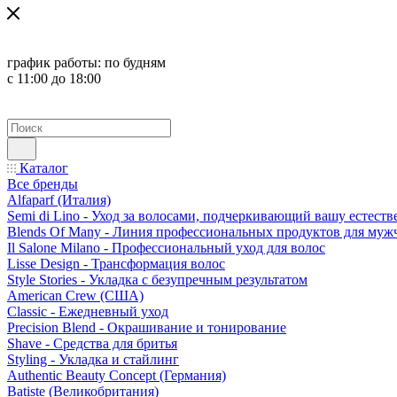
график работы:
по будням
с 11:00 до 18:00
Каталог
Все бренды
Alfaparf (Италия)
Semi di Lino - Уход за волосами, подчеркивающий вашу естест
Blends Of Many - Линия профессиональных продуктов для муж
Il Salone Milano - Профессиональный уход для волос
Lisse Design - Трансформация волос
Style Stories - Укладка с безупречным результатом
American Crew (США)
Classic - Ежедневный уход
Precision Blend - Окрашивание и тонирование
Shave - Средства для бритья
Styling - Укладка и стайлинг
Authentic Beauty Concept (Германия)
Batiste (Великобритания)