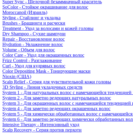
Super Sync - Щелочной безаммиачный краситель
SoColor - Стойкое окрашивание для волос
Moroccanoil (Израиль)
Styling - Стайлинг и укладка
Brushes - Брашинги и расчески
Treatment - Уход за волосами и кожей головы
Dry Shampoo - Сухие шампуни
Repair - Восстановление волос
Hydration - Увлажнение волос
Volume - Объем для волос
Color Care - Уход для окрашенных волос
Frizz Control - Разглаживание
Curl - Уход для кудрявых волос
Color Depositing Mask - Тонирующие маски
Nioxin (США)
Scalp Relief - Серия для чувствительной кожи головы
3D Styling - Линия укладочных средств
System 1 - Для натуральных волос с намечающейся тенденцией
System 2 - Для заметно редеющих натуральных волос
System 3 - Для окрашенных волос с намечающейся тенденцией
System 4 - Для заметно редеющих окрашенных волос
System 5 - Для химически обработанных волос с намечающейс
System 6 - Для заметно редеющих химически обработанных вол
Intensive Therapy - Интенсивный уход
Scalp Recovery - Серия против перхоти