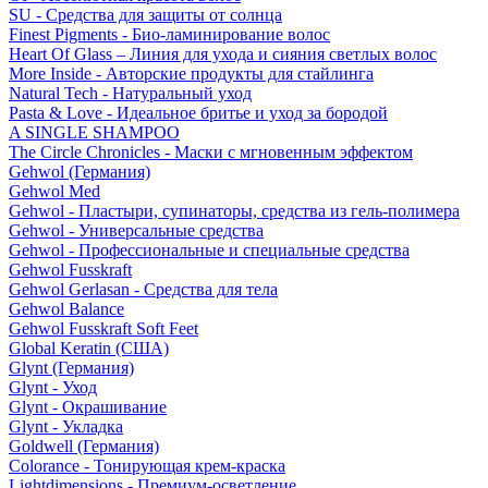
SU - Средства для защиты от солнца
Finest Pigments - Био-ламинирование волос
Heart Of Glass – Линия для ухода и сияния светлых волос
More Inside - Авторские продукты для стайлинга
Natural Tech - Натуральный уход
Pasta & Love - Идеальное бритье и уход за бородой
A SINGLE SHAMPOO
The Circle Chronicles - Маски с мгновенным эффектом
Gehwol (Германия)
Gehwol Med
Gehwol - Пластыри, супинаторы, средства из гель-полимера
Gehwol - Универсальные средства
Gehwol - Профессиональные и специальные средства
Gehwol Fusskraft
Gehwol Gerlasan - Средства для тела
Gehwol Balance
Gehwol Fusskraft Soft Feet
Global Keratin (США)
Glynt (Германия)
Glynt - Уход
Glynt - Окрашивание
Glynt - Укладка
Goldwell (Германия)
Colorance - Тонирующая крем-краска
Lightdimensions - Премиум-осветление