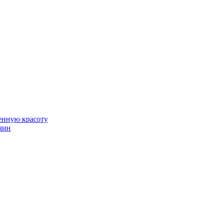
венную красоту
чин