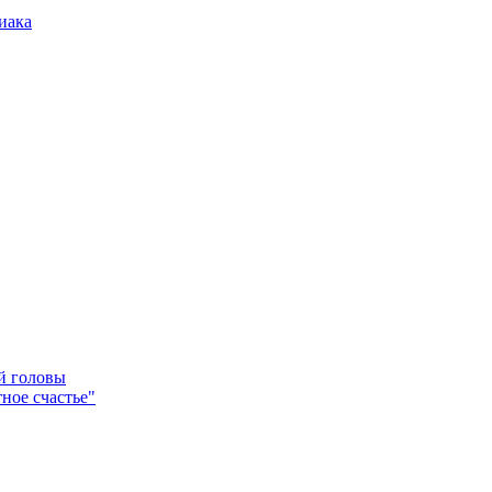
иака
ей головы
ное счастье"