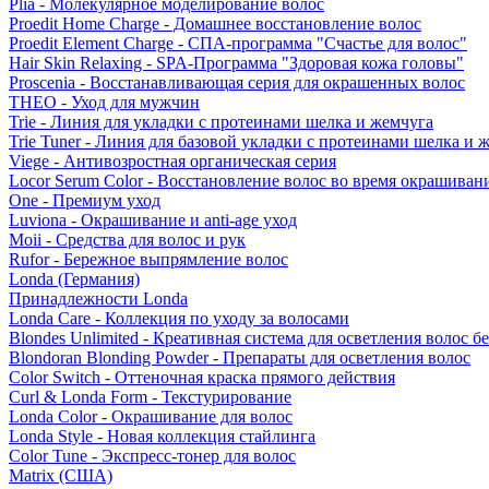
Plia - Молекулярное моделирование волос
Proedit Home Charge - Домашнее восстановление волос
Proedit Element Charge - СПА-программа "Счастье для волос"
Hair Skin Relaxing - SPA-Программа "Здоровая кожа головы"
Proscenia - Восстанавливающая серия для окрашенных волос
THEO - Уход для мужчин
Trie - Линия для укладки с протеинами шелка и жемчуга
Trie Tuner - Линия для базовой укладки с протеинами шелка и 
Viege - Антивозростная органическая серия
Locor Serum Color - Восстановление волос во время окрашиван
One - Премиум уход
Luviona - Окрашивание и anti-age уход
Moii - Средства для волос и рук
Rufor - Бережное выпрямление волос
Londa (Германия)
Принадлежности Londa
Londa Care - Коллекция по уходу за волосами
Blondes Unlimited - Креативная система для осветления волос б
Blondoran Blonding Powder - Препараты для осветления волос
Color Switch - Оттеночная краска прямого действия
Curl & Londa Form - Текстурирование
Londa Color - Окрашивание для волос
Londa Style - Новая коллекция стайлинга
Color Tune - Экспресс-тонер для волос
Matrix (США)