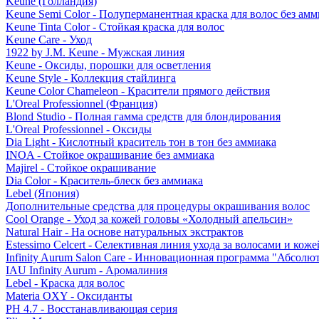
Keune (Голландия)
Keune Semi Color - Полуперманентная краска для волос без амм
Keune Tinta Color - Стойкая краска для волос
Keune Care - Уход
1922 by J.M. Keune - Мужская линия
Keune - Оксиды, порошки для осветления
Keune Style - Коллекция стайлинга
Keune Color Chameleon - Красители прямого действия
L'Oreal Professionnel (Франция)
Blond Studio - Полная гамма средств для блондирования
L'Oreal Professionnel - Оксиды
Dia Light - Кислотный краситель тон в тон без аммиака
INOA - Стойкое окрашивание без аммиака
Majirel - Стойкое окрашивание
Dia Color - Краситель-блеск без аммиака
Lebel (Япония)
Дополнительные средства для процедуры окрашивания волос
Cool Orange - Уход за кожей головы «Холодный апельсин»
Natural Hair - На основе натуральных экстрактов
Estessimo Celcert - Селективная линия ухода за волосами и кож
Infinity Aurum Salon Care - Инновационная программа "Абсолют
IAU Infinity Aurum - Аромалиния
Lebel - Краска для волос
Materia OXY - Оксиданты
PH 4.7 - Восстанавливающая серия