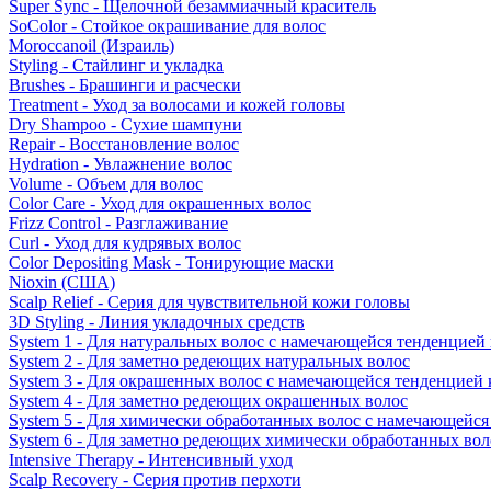
Super Sync - Щелочной безаммиачный краситель
SoColor - Стойкое окрашивание для волос
Moroccanoil (Израиль)
Styling - Стайлинг и укладка
Brushes - Брашинги и расчески
Treatment - Уход за волосами и кожей головы
Dry Shampoo - Сухие шампуни
Repair - Восстановление волос
Hydration - Увлажнение волос
Volume - Объем для волос
Color Care - Уход для окрашенных волос
Frizz Control - Разглаживание
Curl - Уход для кудрявых волос
Color Depositing Mask - Тонирующие маски
Nioxin (США)
Scalp Relief - Серия для чувствительной кожи головы
3D Styling - Линия укладочных средств
System 1 - Для натуральных волос с намечающейся тенденцией
System 2 - Для заметно редеющих натуральных волос
System 3 - Для окрашенных волос с намечающейся тенденцией
System 4 - Для заметно редеющих окрашенных волос
System 5 - Для химически обработанных волос с намечающейс
System 6 - Для заметно редеющих химически обработанных вол
Intensive Therapy - Интенсивный уход
Scalp Recovery - Серия против перхоти