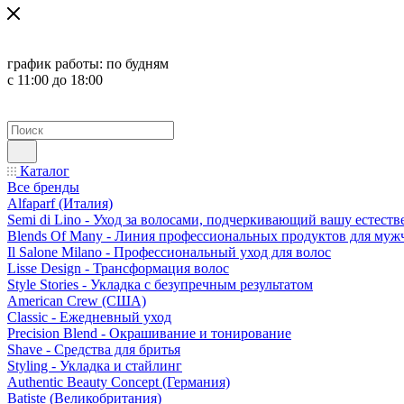
график работы:
по будням
с 11:00 до 18:00
Каталог
Все бренды
Alfaparf (Италия)
Semi di Lino - Уход за волосами, подчеркивающий вашу естест
Blends Of Many - Линия профессиональных продуктов для муж
Il Salone Milano - Профессиональный уход для волос
Lisse Design - Трансформация волос
Style Stories - Укладка с безупречным результатом
American Crew (США)
Classic - Ежедневный уход
Precision Blend - Окрашивание и тонирование
Shave - Средства для бритья
Styling - Укладка и стайлинг
Authentic Beauty Concept (Германия)
Batiste (Великобритания)