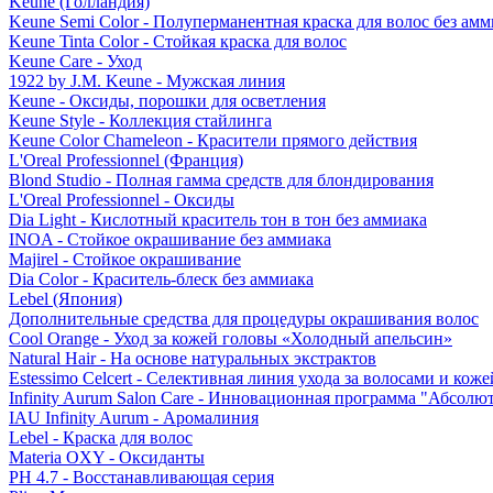
Keune (Голландия)
Keune Semi Color - Полуперманентная краска для волос без амм
Keune Tinta Color - Стойкая краска для волос
Keune Care - Уход
1922 by J.M. Keune - Мужская линия
Keune - Оксиды, порошки для осветления
Keune Style - Коллекция стайлинга
Keune Color Chameleon - Красители прямого действия
L'Oreal Professionnel (Франция)
Blond Studio - Полная гамма средств для блондирования
L'Oreal Professionnel - Оксиды
Dia Light - Кислотный краситель тон в тон без аммиака
INOA - Стойкое окрашивание без аммиака
Majirel - Стойкое окрашивание
Dia Color - Краситель-блеск без аммиака
Lebel (Япония)
Дополнительные средства для процедуры окрашивания волос
Cool Orange - Уход за кожей головы «Холодный апельсин»
Natural Hair - На основе натуральных экстрактов
Estessimo Celcert - Селективная линия ухода за волосами и кож
Infinity Aurum Salon Care - Инновационная программа "Абсолют
IAU Infinity Aurum - Аромалиния
Lebel - Краска для волос
Materia OXY - Оксиданты
PH 4.7 - Восстанавливающая серия