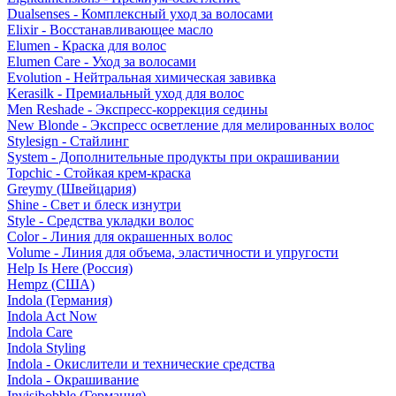
Dualsenses - Комплексный уход за волосами
Elixir - Восстанавливающее масло
Elumen - Краска для волос
Elumen Care - Уход за волосами
Evolution - Нейтральная химическая завивка
Kerasilk - Премиальный уход для волос
Men Reshade - Экспресс-коррекция седины
New Blonde - Экспресс осветление для мелированных волос
Stylesign - Стайлинг
System - Дополнительные продукты при окрашивании
Topchic - Стойкая крем-краска
Greymy (Швейцария)
Shine - Свет и блеск изнутри
Style - Средства укладки волос
Color - Линия для окрашенных волос
Volume - Линия для объема, эластичности и упругости
Help Is Here (Россия)
Hempz (США)
Indola (Германия)
Indola Act Now
Indola Care
Indola Styling
Indola - Окислители и технические средства
Indola - Окрашивание
Invisibobble (Германия)