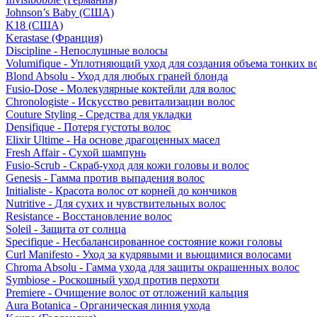
Johnson’s Baby (США)
K18 (США)
Kerastase (Франция)
Discipline - Непослушные волосы
Volumifique - Уплотняющий уход для создания объема тонких в
Blond Absolu - Уход для любых граней блонда
Fusio-Dose - Молекулярные коктейли для волос
Chronologiste - Искусство ревитализации волос
Couture Styling - Средства для укладки
Densifique - Потеря густоты волос
Elixir Ultime - На основе драгоценных масел
Fresh Affair - Сухой шампунь
Fusio-Scrub - Скраб-уход для кожи головы и волос
Genesis - Гамма против выпадения волос
Initialiste - Красота волос от корней до кончиков
Nutritive - Для сухих и чувствительных волос
Resistance - Восстановление волос
Soleil - Защита от солнца
Specifique - Несбалансированное состояние кожи головы
Curl Manifesto - Уход за кудрявыми и вьющимися волосами
Chroma Absolu - Гамма ухода для защиты окрашенных волос
Symbiose - Роскошный уход против перхоти
Premiere - Очищение волос от отложений кальция
Aura Botanica - Органическая линия ухода