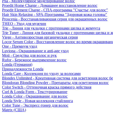
Plia - Молекулярное моделирование волос
Proedit Home Charge - Домашнее восстановление волос
Proedit Element Charge - СПА-программа "Счастье для волос"
Hair Skin Relaxing - SPA-Программа "Здоровая кожа головы"
Proscenia - Восстанавливающая серия для окрашенных волос
THEO - Уход для мужчин
Trie - Линия для укладки с протеинами шелка и жемчуга
Trie Tuner - Линия для базовой укладки с протеинами шелка и 
Viege - Антивозростная органическая серия
Locor Serum Color - Восстановление волос во время окрашиван
One - Премиум уход
Luviona - Окрашивание и anti-age уход
Moii - Средства для волос и рук
Rufor - Бережное выпрямление волос
Londa (Германия)
Принадлежности Londa
Londa Care - Коллекция по уходу за волосами
Blondes Unlimited - Креативная система для осветления волос б
Blondoran Blonding Powder - Препараты для осветления волос
Color Switch - Оттеночная краска прямого действия
Curl & Londa Form - Текстурирование
Londa Color - Окрашивание для волос
Londa Style - Новая коллекция стайлинга
Color Tune - Экспресс-тонер для волос
Matrix (США)