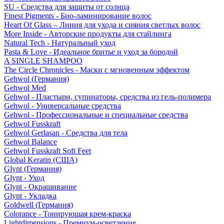
SU - Средства для защиты от солнца
Finest Pigments - Био-ламинирование волос
Heart Of Glass – Линия для ухода и сияния светлых волос
More Inside - Авторские продукты для стайлинга
Natural Tech - Натуральный уход
Pasta & Love - Идеальное бритье и уход за бородой
A SINGLE SHAMPOO
The Circle Chronicles - Маски с мгновенным эффектом
Gehwol (Германия)
Gehwol Med
Gehwol - Пластыри, супинаторы, средства из гель-полимера
Gehwol - Универсальные средства
Gehwol - Профессиональные и специальные средства
Gehwol Fusskraft
Gehwol Gerlasan - Средства для тела
Gehwol Balance
Gehwol Fusskraft Soft Feet
Global Keratin (США)
Glynt (Германия)
Glynt - Уход
Glynt - Окрашивание
Glynt - Укладка
Goldwell (Германия)
Colorance - Тонирующая крем-краска
Lightdimensions - Премиум-осветление