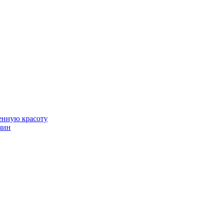
венную красоту
чин