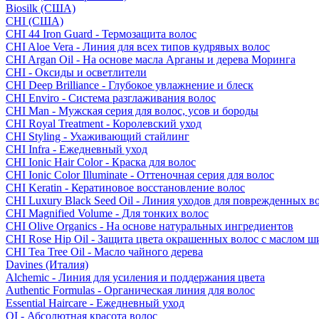
Biosilk (США)
CHI (США)
CHI 44 Iron Guard - Термозащита волос
CHI Aloe Vera - Линия для всех типов кудрявых волос
CHI Argan Oil - На основе масла Арганы и дерева Моринга
CHI - Оксиды и осветлители
CHI Deep Brilliance - Глубокое увлажнение и блеск
CHI Enviro - Система разглаживания волос
CHI Man - Мужская серия для волос, усов и бороды
CHI Royal Treatment - Королевский уход
CHI Styling - Ухаживающий стайлинг
CHI Infra - Ежедневный уход
CHI Ionic Hair Color - Краска для волос
CHI Ionic Color Illuminate - Оттеночная серия для волос
CHI Keratin - Кератиновое восстановление волос
CHI Luxury Black Seed Oil - Линия уходов для поврежденных в
CHI Magnified Volume - Для тонких волос
CHI Olive Organics - На основе натуральных ингредиентов
CHI Rose Hip Oil - Защита цвета окрашенных волос с маслом 
CHI Tea Tree Oil - Масло чайного дерева
Davines (Италия)
Alchemic - Линия для усиления и поддержания цвета
Authentic Formulas - Органическая линия для волос
Essential Haircare - Eжедневный уход
OI - Абсолютная красота волос