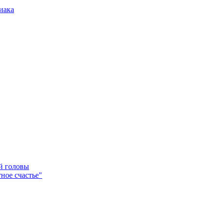
иака
ей головы
ное счастье"