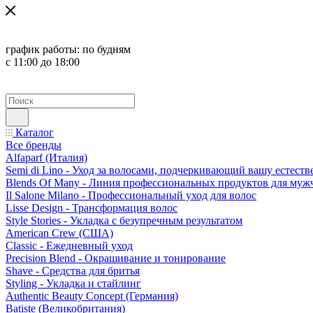
график работы:
по будням
с 11:00 до 18:00
Каталог
Все бренды
Alfaparf (Италия)
Semi di Lino - Уход за волосами, подчеркивающий вашу естест
Blends Of Many - Линия профессиональных продуктов для муж
Il Salone Milano - Профессиональный уход для волос
Lisse Design - Трансформация волос
Style Stories - Укладка с безупречным результатом
American Crew (США)
Classic - Ежедневный уход
Precision Blend - Окрашивание и тонирование
Shave - Средства для бритья
Styling - Укладка и стайлинг
Authentic Beauty Concept (Германия)
Batiste (Великобритания)