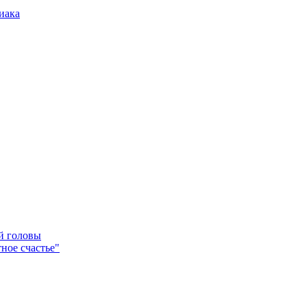
иака
ей головы
ное счастье"