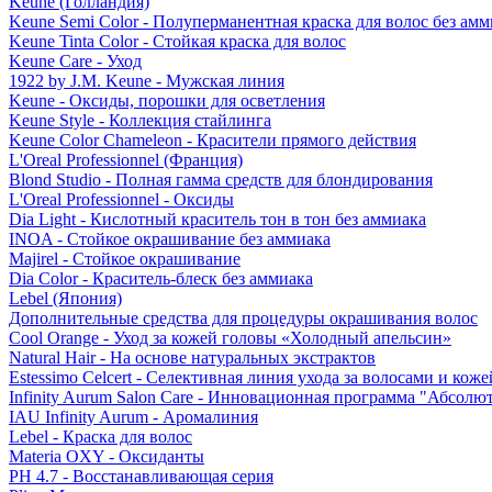
Keune (Голландия)
Keune Semi Color - Полуперманентная краска для волос без амм
Keune Tinta Color - Стойкая краска для волос
Keune Care - Уход
1922 by J.M. Keune - Мужская линия
Keune - Оксиды, порошки для осветления
Keune Style - Коллекция стайлинга
Keune Color Chameleon - Красители прямого действия
L'Oreal Professionnel (Франция)
Blond Studio - Полная гамма средств для блондирования
L'Oreal Professionnel - Оксиды
Dia Light - Кислотный краситель тон в тон без аммиака
INOA - Стойкое окрашивание без аммиака
Majirel - Стойкое окрашивание
Dia Color - Краситель-блеск без аммиака
Lebel (Япония)
Дополнительные средства для процедуры окрашивания волос
Cool Orange - Уход за кожей головы «Холодный апельсин»
Natural Hair - На основе натуральных экстрактов
Estessimo Celcert - Селективная линия ухода за волосами и кож
Infinity Aurum Salon Care - Инновационная программа "Абсолют
IAU Infinity Aurum - Аромалиния
Lebel - Краска для волос
Materia OXY - Оксиданты
PH 4.7 - Восстанавливающая серия