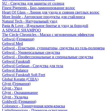
SU - Средства для защиты от солнца
Finest Pigments - Био-ламинирование волос
Heart Of Glass – Линия для ухода и сияния светлых волос
More Inside - Авторские продукты для стайлинга
Natural Tech - Натуральный уход
Pasta & Love - Идеальное бритье и уход за бородой
A SINGLE SHAMPOO
The Circle Chronicles - Маски с мгновенным эффектом
Gehwol (Германия)
Gehwol Med
Gehwol - Пластыри, супинаторы, средства из гель-полимера
Gehwol - Универсальные средства
Gehwol - Профессиональные и специальные средства
Gehwol Fusskraft
Gehwol Gerlasan - Средства для тела
Gehwol Balance
Gehwol Fusskraft Soft Feet
Global Keratin (США)
Glynt (Германия)
Glynt - Уход
Glynt - Окрашивание
Glynt - Укладка
Goldwell (Германия)
Colorance - Тонирующая крем-краска
Lightdimensions - Премиум-осветление