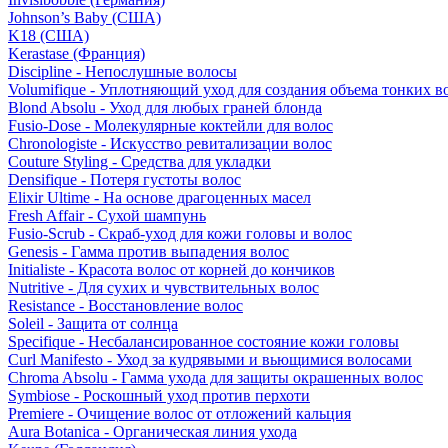
Johnson’s Baby (США)
K18 (США)
Kerastase (Франция)
Discipline - Непослушные волосы
Volumifique - Уплотняющий уход для создания объема тонких в
Blond Absolu - Уход для любых граней блонда
Fusio-Dose - Молекулярные коктейли для волос
Chronologiste - Искусство ревитализации волос
Couture Styling - Средства для укладки
Densifique - Потеря густоты волос
Elixir Ultime - На основе драгоценных масел
Fresh Affair - Сухой шампунь
Fusio-Scrub - Скраб-уход для кожи головы и волос
Genesis - Гамма против выпадения волос
Initialiste - Красота волос от корней до кончиков
Nutritive - Для сухих и чувствительных волос
Resistance - Восстановление волос
Soleil - Защита от солнца
Specifique - Несбалансированное состояние кожи головы
Curl Manifesto - Уход за кудрявыми и вьющимися волосами
Chroma Absolu - Гамма ухода для защиты окрашенных волос
Symbiose - Роскошный уход против перхоти
Premiere - Очищение волос от отложений кальция
Aura Botanica - Органическая линия ухода