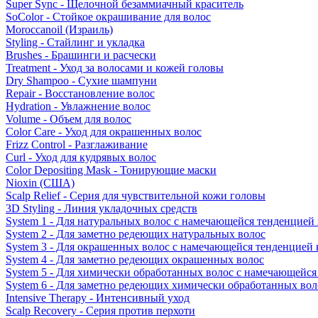
Super Sync - Щелочной безаммиачный краситель
SoColor - Стойкое окрашивание для волос
Moroccanoil (Израиль)
Styling - Стайлинг и укладка
Brushes - Брашинги и расчески
Treatment - Уход за волосами и кожей головы
Dry Shampoo - Сухие шампуни
Repair - Восстановление волос
Hydration - Увлажнение волос
Volume - Объем для волос
Color Care - Уход для окрашенных волос
Frizz Control - Разглаживание
Curl - Уход для кудрявых волос
Color Depositing Mask - Тонирующие маски
Nioxin (США)
Scalp Relief - Серия для чувствительной кожи головы
3D Styling - Линия укладочных средств
System 1 - Для натуральных волос с намечающейся тенденцией
System 2 - Для заметно редеющих натуральных волос
System 3 - Для окрашенных волос с намечающейся тенденцией
System 4 - Для заметно редеющих окрашенных волос
System 5 - Для химически обработанных волос с намечающейс
System 6 - Для заметно редеющих химически обработанных вол
Intensive Therapy - Интенсивный уход
Scalp Recovery - Серия против перхоти