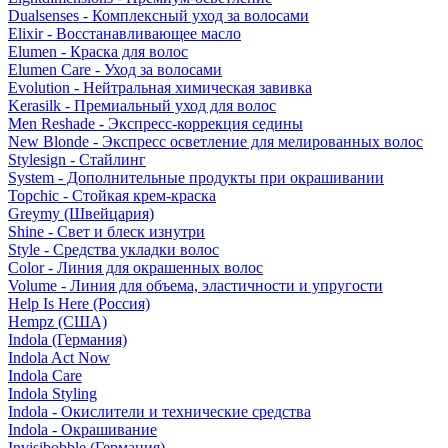
Dualsenses - Комплексный уход за волосами
Elixir - Восстанавливающее масло
Elumen - Краска для волос
Elumen Care - Уход за волосами
Evolution - Нейтральная химическая завивка
Kerasilk - Премиальный уход для волос
Men Reshade - Экспресс-коррекция седины
New Blonde - Экспресс осветление для мелированных волос
Stylesign - Стайлинг
System - Дополнительные продукты при окрашивании
Topchic - Стойкая крем-краска
Greymy (Швейцария)
Shine - Свет и блеск изнутри
Style - Средства укладки волос
Color - Линия для окрашенных волос
Volume - Линия для объема, эластичности и упругости
Help Is Here (Россия)
Hempz (США)
Indola (Германия)
Indola Act Now
Indola Care
Indola Styling
Indola - Окислители и технические средства
Indola - Окрашивание
Invisibobble (Германия)