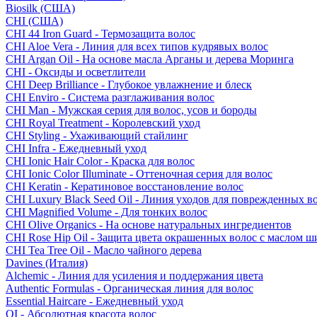
Biosilk (США)
CHI (США)
CHI 44 Iron Guard - Термозащита волос
CHI Aloe Vera - Линия для всех типов кудрявых волос
CHI Argan Oil - На основе масла Арганы и дерева Моринга
CHI - Оксиды и осветлители
CHI Deep Brilliance - Глубокое увлажнение и блеск
CHI Enviro - Система разглаживания волос
CHI Man - Мужская серия для волос, усов и бороды
CHI Royal Treatment - Королевский уход
CHI Styling - Ухаживающий стайлинг
CHI Infra - Ежедневный уход
CHI Ionic Hair Color - Краска для волос
CHI Ionic Color Illuminate - Оттеночная серия для волос
CHI Keratin - Кератиновое восстановление волос
CHI Luxury Black Seed Oil - Линия уходов для поврежденных в
CHI Magnified Volume - Для тонких волос
CHI Olive Organics - На основе натуральных ингредиентов
CHI Rose Hip Oil - Защита цвета окрашенных волос с маслом 
CHI Tea Tree Oil - Масло чайного дерева
Davines (Италия)
Alchemic - Линия для усиления и поддержания цвета
Authentic Formulas - Органическая линия для волос
Essential Haircare - Eжедневный уход
OI - Абсолютная красота волос