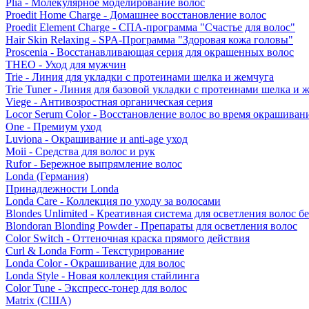
Plia - Молекулярное моделирование волос
Proedit Home Charge - Домашнее восстановление волос
Proedit Element Charge - СПА-программа "Счастье для волос"
Hair Skin Relaxing - SPA-Программа "Здоровая кожа головы"
Proscenia - Восстанавливающая серия для окрашенных волос
THEO - Уход для мужчин
Trie - Линия для укладки с протеинами шелка и жемчуга
Trie Tuner - Линия для базовой укладки с протеинами шелка и 
Viege - Антивозростная органическая серия
Locor Serum Color - Восстановление волос во время окрашиван
One - Премиум уход
Luviona - Окрашивание и anti-age уход
Moii - Средства для волос и рук
Rufor - Бережное выпрямление волос
Londa (Германия)
Принадлежности Londa
Londa Care - Коллекция по уходу за волосами
Blondes Unlimited - Креативная система для осветления волос б
Blondoran Blonding Powder - Препараты для осветления волос
Color Switch - Оттеночная краска прямого действия
Curl & Londa Form - Текстурирование
Londa Color - Окрашивание для волос
Londa Style - Новая коллекция стайлинга
Color Tune - Экспресс-тонер для волос
Matrix (США)