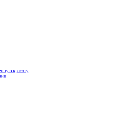
венную красоту
чин