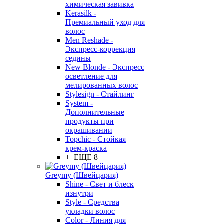
химическая завивка
Kerasilk -
Премиальный уход для
волос
Men Reshade -
Экспресс-коррекция
седины
New Blonde - Экспресс
осветление для
мелированных волос
Stylesign - Стайлинг
System -
Дополнительные
продукты при
окрашивании
Topchic - Стойкая
крем-краска
+ ЕЩЕ 8
Greymy (Швейцария)
Shine - Свет и блеск
изнутри
Style - Средства
укладки волос
Color - Линия для