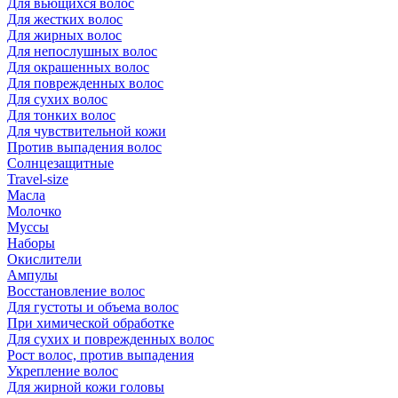
Для вьющихся волос
Для жестких волос
Для жирных волос
Для непослушных волос
Для окрашенных волос
Для поврежденных волос
Для сухих волос
Для тонких волос
Для чувствительной кожи
Против выпадения волос
Солнцезащитные
Travel-size
Масла
Молочко
Муссы
Наборы
Окислители
Ампулы
Восстановление волос
Для густоты и объема волос
При химической обработке
Для сухих и поврежденных волос
Рост волос, против выпадения
Укрепление волос
Для жирной кожи головы