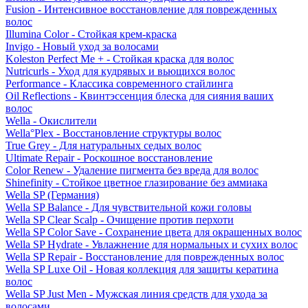
Fusion - Интенсивное восстановление для поврежденных
волос
Illumina Color - Стойкая крем-краска
Invigo - Новый уход за волосами
Koleston Perfect Me + - Стойкая краска для волос
Nutricurls - Уход для кудрявых и вьющихся волос
Performance - Классика современного стайлинга
Oil Reflections - Квинтэссенция блеска для сияния ваших
волос
Wella - Окислители
Wella°Plex - Восстановление структуры волос
True Grey - Для натуральных седых волос
Ultimate Repair - Роскошное восстановление
Color Renew - Удаление пигмента без вреда для волос
Shinefinity - Стойкое цветное глазирование без аммиака
Wella SP (Германия)
Wella SP Balance - Для чувствительной кожи головы
Wella SP Clear Scalp - Очищение против перхоти
Wella SP Color Save - Сохранение цвета для окрашенных волос
Wella SP Hydrate - Увлажнение для нормальных и сухих волос
Wella SP Repair - Восстановление для поврежденных волос
Wella SP Luxe Oil - Новая коллекция для защиты кератина
волос
Wella SP Just Men - Мужская линия средств для ухода за
волосами