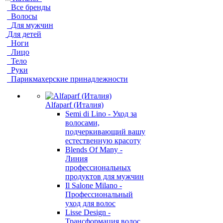
Все бренды
Волосы
Для мужчин
Для детей
Ноги
Лицо
Тело
Руки
Парикмахерские принадлежности
Alfaparf (Италия)
Semi di Lino - Уход за
волосами,
подчеркивающий вашу
естественную красоту
Blends Of Many -
Линия
профессиональных
продуктов для мужчин
Il Salone Milano -
Профессиональный
уход для волос
Lisse Design -
Трансформация волос