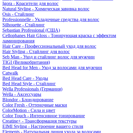
Igora - Красители для волос
Natural Styling - Химическая завивка волос
Osis - Стайлинг
Professionnelle - Укладочные средства для волос
Silhouette - Стайлинг
Sebastian Professional (США)
Cellophanes Hair Gloss - Тонирующая краска с эффектом
ламинирования
Hair Care - Профессиональный уход для волос
Hair Styling - Стайлинг для волос
Seb Man - Уход и стайлинг волос для мужчин
TIGI (Великобритания)
Bed Head for Men - Уход за волосами для мужчин
Catwalk
Bed Head Care - Уходы
Bed Head Style - Стайлинг
Wella Professionals (Германия)
Wella - Аксессуары
Blondor - Блондирование
Color Fresh - Оттеночные маски
ColorMotion - Сила и цвет
Color Touch - Интенсивное тонирование
Creatine+ - Трансформация текстуры
EIMI Styling - Настроение вашего стиля
Elements - Натуральная линия ухода за волосами