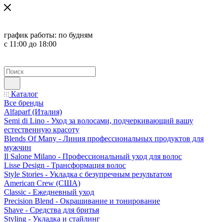
график работы:
по будням
с 11:00 до 18:00
Каталог
Все бренды
Alfaparf (Италия)
Semi di Lino - Уход за волосами, подчеркивающий вашу
естественную красоту
Blends Of Many - Линия профессиональных продуктов для
мужчин
Il Salone Milano - Профессиональный уход для волос
Lisse Design - Трансформация волос
Style Stories - Укладка с безупречным результатом
American Crew (США)
Classic - Ежедневный уход
Precision Blend - Окрашивание и тонирование
Shave - Средства для бритья
Styling - Укладка и стайлинг