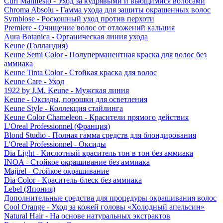
Curl Manifesto - Уход за кудрявыми и вьющимися волосами
Chroma Absolu - Гамма ухода для защиты окрашенных волос
Symbiose - Роскошный уход против перхоти
Premiere - Очищение волос от отложений кальция
Aura Botanica - Органическая линия ухода
Keune (Голландия)
Keune Semi Color - Полуперманентная краска для волос без
аммиака
Keune Tinta Color - Стойкая краска для волос
Keune Care - Уход
1922 by J.M. Keune - Мужская линия
Keune - Оксиды, порошки для осветления
Keune Style - Коллекция стайлинга
Keune Color Chameleon - Красители прямого действия
L'Oreal Professionnel (Франция)
Blond Studio - Полная гамма средств для блондирования
L'Oreal Professionnel - Оксиды
Dia Light - Кислотный краситель тон в тон без аммиака
INOA - Стойкое окрашивание без аммиака
Majirel - Стойкое окрашивание
Dia Color - Краситель-блеск без аммиака
Lebel (Япония)
Дополнительные средства для процедуры окрашивания волос
Cool Orange - Уход за кожей головы «Холодный апельсин»
Natural Hair - На основе натуральных экстрактов