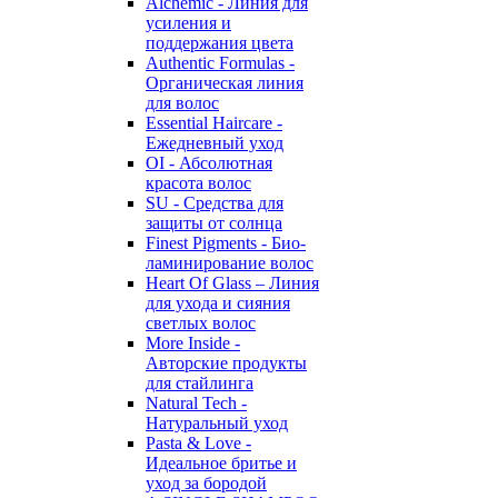
Alchemic - Линия для
усиления и
поддержания цвета
Authentic Formulas -
Органическая линия
для волос
Essential Haircare -
Eжедневный уход
OI - Абсолютная
красота волос
SU - Средства для
защиты от солнца
Finest Pigments - Био-
ламинирование волос
Heart Of Glass – Линия
для ухода и сияния
светлых волос
More Inside -
Авторские продукты
для стайлинга
Natural Tech -
Натуральный уход
Pasta & Love -
Идеальное бритье и
уход за бородой