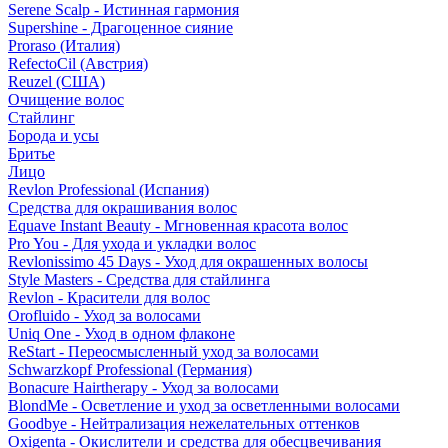
Serene Scalp - Истинная гармония
Supershine - Драгоценное сияние
Proraso (Италия)
RefectoCil (Австрия)
Reuzel (США)
Очищение волос
Стайлинг
Борода и усы
Бритье
Лицо
Revlon Professional (Испания)
Средства для окрашивания волос
Equave Instant Beauty - Мгновенная красота волос
Pro You - Для ухода и укладки волос
Revlonissimo 45 Days - Уход для окрашенных волосы
Style Masters - Средства для стайлинга
Revlon - Красители для волос
Orofluido - Уход за волосами
Uniq One - Уход в одном флаконе
ReStart - Переосмысленный уход за волосами
Schwarzkopf Professional (Германия)
Bonacure Hairtherapy - Уход за волосами
BlondMe - Осветление и уход за осветленными волосами
Goodbye - Нейтрализация нежелательных оттенков
Oxigenta - Окислители и средства для обесцвечивания