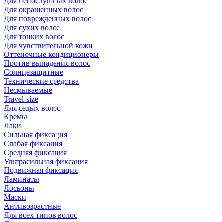
Для непослушных волос
Для окрашенных волос
Для поврежденных волос
Для сухих волос
Для тонких волос
Для чувствительной кожи
Оттеночные кондиционеры
Против выпадения волос
Солнцезащитные
Технические средства
Несмываемые
Travel-size
Для седых волос
Кремы
Лаки
Сильная фиксация
Слабая фиксация
Средняя фиксация
Ультрасильная фиксация
Подвижная фиксация
Ламинаты
Лосьоны
Маски
Антивозрастные
Для всех типов волос