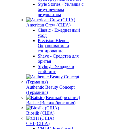
Style Stories - Укладка с
безупречным
результатом
American Crew (США)
Classic - Ежедневный
уход
Precision Blend -
Окрашивание и
тонирование
Shave - Средства для
бритья
Styling - Укладка и
стайлинг
Authentic Beauty Concept
(Германия)
Batiste (Великобритания)
Biosilk (США)
CHI (США)
CHI 44 Iron Guard -