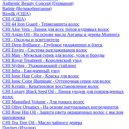
Authentic Beauty Concept (Германия)
Batiste (Великобритания)
Biosilk (США)
CHI (США)
CHI 44 Iron Guard - Термозащита волос
CHI Aloe Vera - Линия для всех типов кудрявых волос
CHI Argan Oil - На основе масла Арганы и дерева Моринга
CHI - Оксиды и осветлители
CHI Deep Brilliance - Глубокое увлажнение и блеск
CHI Enviro - Система разглаживания волос
CHI Man - Мужская серия для волос, усов и бороды
CHI Royal Treatment - Королевский уход
CHI Styling - Ухаживающий стайлинг
CHI Infra - Ежедневный уход
CHI Ionic Hair Color - Краска для волос
CHI Ionic Color Illuminate - Оттеночная серия для волос
CHI Keratin - Кератиновое восстановление волос
CHI Luxury Black Seed Oil - Линия уходов для поврежденных
волос
CHI Magnified Volume - Для тонких волос
CHI Olive Organics - На основе натуральных ингредиентов
CHI Rose Hip Oil - Защита цвета окрашенных волос с маслом
шиповника
CHI Tea Tree Oil - Масло чайного дерева
Davines (Италия)