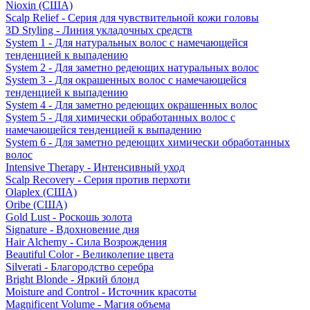
Nioxin (США)
Scalp Relief - Серия для чувствительной кожи головы
3D Styling - Линия укладочных средств
System 1 - Для натуральных волос с намечающейся
тенденцией к выпадению
System 2 - Для заметно редеющих натуральных волос
System 3 - Для окрашенных волос с намечающейся
тенденцией к выпадению
System 4 - Для заметно редеющих окрашенных волос
System 5 - Для химически обработанных волос с
намечающейся тенденцией к выпадению
System 6 - Для заметно редеющих химически обработанных
волос
Intensive Therapy - Интенсивный уход
Scalp Recovery - Серия против перхоти
Olaplex (США)
Oribe (США)
Gold Lust - Роскошь золота
Signature - Вдохновение дня
Hair Alchemy - Сила Возрождения
Beautiful Color - Великолепие цвета
Silverati - Благородство серебра
Bright Blonde - Яркий блонд
Moisture and Control - Источник красоты
Magnificent Volume - Магия объема