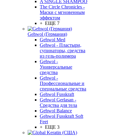
A SINGLE SHAMPOO
The Circle Chronicles -
Маски с мгновенным
эффектом
+ ЕЩЕ 7
Gehwol (Германия)
Gehwol Med
Gehwol - Пластыри,
супинаторы, средства
из гель-полимера
Gehwol -
Универсальные
средства
Gehwol -
Профессиональные и
специальные средства
Gehwol Fusskraft
Gehwol Gerlasan -
Средства для тела
Gehwol Balance
Gehwol Fusskraft Soft
Feet
+ ЕЩЕ 3