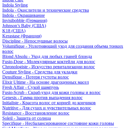
Indola Styling
Indola - Окислители и технические средства
Indola - Окрашивание
Invisibobble (Германия)
Johnson’s Baby (США)
K18 (США)
Kerastase (Франция)
Discipline - Непослушные волосы
Volumifique - Уплотняющий уход для создания объема тонких
волос
Blond Absolu - Уход для любых граней блонда
Fusio-Dose - Молекулярные коктейли для волос
Chronologiste - Искусство ревитализации волос
Couture Styling - Средства для укладки
Densifique - Потеря густоты волос
Elixir Ultime - На основе драгоценных масел
Fresh Affair - Сухой шампунь
Fusio-Scrub - Скраб-уход для кожи головы и волос
Genesis - Гамма против выпадения волос
Initialiste - Красота волос от корней до кончиков
Nutritive - Для сухих и чувствительных волос
Resistance - Восстановление волос
Soleil - Защита от солнца
Specifique - Несбалансированное состояние кожи головы