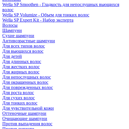
Wella SP Smoothen - Гладкость для непослушных вьющихся
волос
Wella SP Volumize - Объем для тонких волос
Wella SP Expert Kit - Набор эксперта
Волосы
Шампуни
Сухие шампуни
Антивозрастные шампуни
Для всех типов волос
Для вьющихся волос
Для детей
Для длинных волос
Для жестких волос
Для жирных волос
Для непослушных волос
Для окрашенных волос
Для поврежденных волос
Для роста волос
Для сухих волос
Для тонких волос
Для чувствительной кожи
Оттеночные шампуни
Очищающие шампуни
Против выпадения волос
Против перхоти