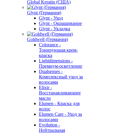
Global Keratin (США)
Glynt (Германия)
Glynt - Уход
Glynt - Окрашивание
Glynt - Укладка
Goldwell (Германия)
Colorance -
Тонирующая крем-
краска
Lightdimensions -
Премиум-осветление
Dualsenses -
Комплексный уход за
волосами
Elixir -
Восстанавливающее
масло
Elumen - Краска для
волос
Elumen Care - Уход за
волосами
Evolution -
Нейтральная