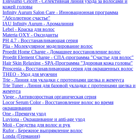
Estessimo Celcert - Селективная линия ухода за волосами и
кожей головы
Infinity Aurum Salon Care - Инновационная программа
"Абсолютное счастье"
IAU Infinity Aurum - Аромалиния
Lebel - Краска для волос
Materia OXY - Оксиданты
PH 4.7 - Восстанавливающая серия
Plia - Молекулярное моделирование волос
Proedit Home Charge - Домашнее восстановление волос
Proedit Element Charge - СПА-программа "Счастье для волос"
Hair Skin Relaxing - SPA-Программа "Здоровая кожа головы"
Proscenia - Восстанавливающая серия для окрашенных волос
THEO - Уход для мужчин
Trie - Линия для укладки с протеинами шелка и жемчуга
Trie Tuner - Линия для базовой укладки с протеинами шелка и
жемчуга
Viege - Антивозростная органическая серия
Locor Serum Color - Восстановление волос во время
окрашивания
One - Премиум уход
Luviona - Окрашивание и anti-age уход
Moii - Средства для волос и рук
Rufor - Бережное выпрямление волос
Londa (Германия)