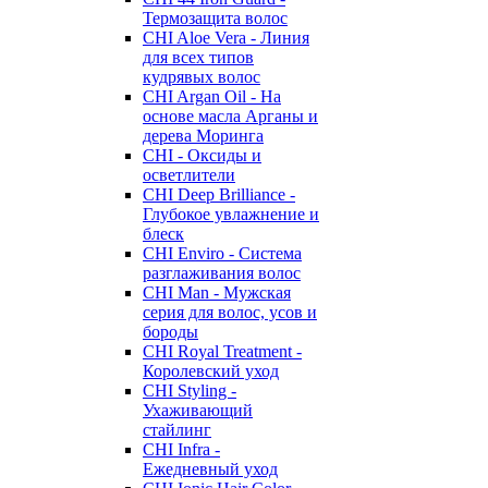
Термозащита волос
CHI Aloe Vera - Линия
для всех типов
кудрявых волос
CHI Argan Oil - На
основе масла Арганы и
дерева Моринга
CHI - Оксиды и
осветлители
CHI Deep Brilliance -
Глубокое увлажнение и
блеск
CHI Enviro - Система
разглаживания волос
CHI Man - Мужская
серия для волос, усов и
бороды
CHI Royal Treatment -
Королевский уход
CHI Styling -
Ухаживающий
стайлинг
CHI Infra -
Ежедневный уход