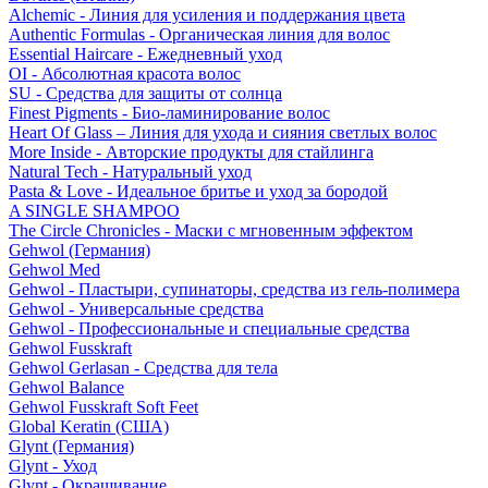
Alchemic - Линия для усиления и поддержания цвета
Authentic Formulas - Органическая линия для волос
Essential Haircare - Eжедневный уход
OI - Абсолютная красота волос
SU - Средства для защиты от солнца
Finest Pigments - Био-ламинирование волос
Heart Of Glass – Линия для ухода и сияния светлых волос
More Inside - Авторские продукты для стайлинга
Natural Tech - Натуральный уход
Pasta & Love - Идеальное бритье и уход за бородой
A SINGLE SHAMPOO
The Circle Chronicles - Маски с мгновенным эффектом
Gehwol (Германия)
Gehwol Med
Gehwol - Пластыри, супинаторы, средства из гель-полимера
Gehwol - Универсальные средства
Gehwol - Профессиональные и специальные средства
Gehwol Fusskraft
Gehwol Gerlasan - Средства для тела
Gehwol Balance
Gehwol Fusskraft Soft Feet
Global Keratin (США)
Glynt (Германия)
Glynt - Уход
Glynt - Окрашивание