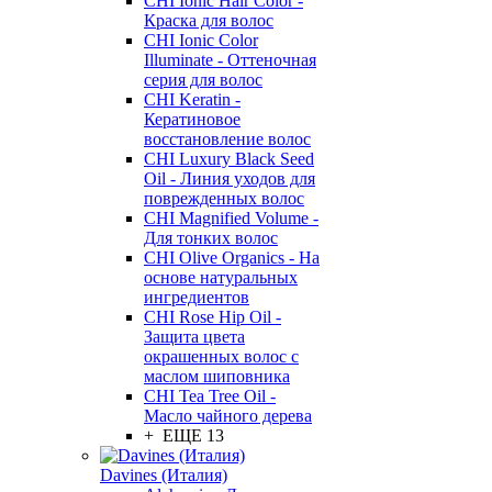
CHI Ionic Hair Color -
Краска для волос
CHI Ionic Color
Illuminate - Оттеночная
серия для волос
CHI Keratin -
Кератиновое
восстановление волос
CHI Luxury Black Seed
Oil - Линия уходов для
поврежденных волос
CHI Magnified Volume -
Для тонких волос
CHI Olive Organics - На
основе натуральных
ингредиентов
CHI Rose Hip Oil -
Защита цвета
окрашенных волос с
маслом шиповника
CHI Tea Tree Oil -
Масло чайного дерева
+ ЕЩЕ 13
Davines (Италия)