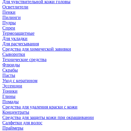
Для чувствительной кожи головы
Осветлители
Пенки
Пилинги
Пудры
Спреи
Термозащитные
Для укладки
Для расчесывания
Средства для химической завивки
Сыворотки
Технические средства
Флюиды
Скрабы
Пасты
Уход с кератином
Эссенции
Тоники
Глины
Помады
Средства для удаления краски с кожи
Концентраты
Средства для защиты кожи при окрашивании
Салфетки для волос
Праймеры