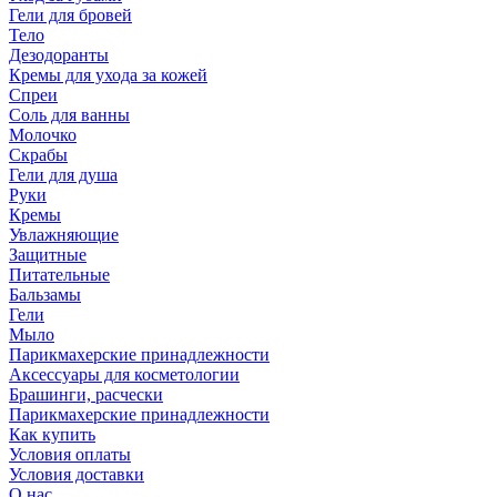
Гели для бровей
Тело
Дезодоранты
Кремы для ухода за кожей
Спреи
Соль для ванны
Молочко
Скрабы
Гели для душа
Руки
Кремы
Увлажняющие
Защитные
Питательные
Бальзамы
Гели
Мыло
Парикмахерские принадлежности
Аксессуары для косметологии
Брашинги, расчески
Парикмахерские принадлежности
Как купить
Условия оплаты
Условия доставки
О нас