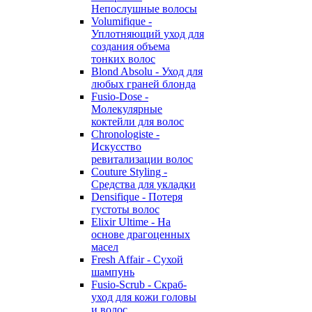
Непослушные волосы
Volumifique -
Уплотняющий уход для
создания объема
тонких волос
Blond Absolu - Уход для
любых граней блонда
Fusio-Dose -
Молекулярные
коктейли для волос
Chronologiste -
Искусство
ревитализации волос
Couture Styling -
Средства для укладки
Densifique - Потеря
густоты волос
Elixir Ultime - На
основе драгоценных
масел
Fresh Affair - Сухой
шампунь
Fusio-Scrub - Скраб-
уход для кожи головы
и волос