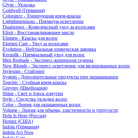
Glynt - Укладка
Goldwell (Германия)
Colorance - Тонирующая крем-краска
Lightdimensions - Премиум-осветление
Dualsenses - Комплексный уход за волосами
Elixir - Восстанавливающее масло
Elumen - Краска для волос
Elumen Care - Уход за волосами
Evolution - Нейтральная химическая завивка
Kerasilk - Премиальный уход для волос
Men Reshade - Экспресс-коррекция седины
New Blonde - Экспресс осветление для мелированных волос
Stylesign - Стайлинг
System - Дополнительные продукты при окрашивании
Topchic - Стойкая крем-краска
Greymy (Швейцария)
Shine - Свет и блеск изнутри
Style - Средства укладки волос
Color - Линия для окрашенных волос
Volume - Линия для объема, эластичности и упругости
Help Is Here (Россия)
Hempz (США)
Indola (Германия)
Indola Act Now
Indola Care