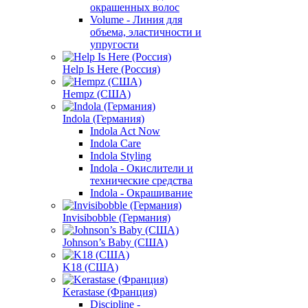
окрашенных волос
Volume - Линия для
объема, эластичности и
упругости
Help Is Here (Россия)
Hempz (США)
Indola (Германия)
Indola Act Now
Indola Care
Indola Styling
Indola - Окислители и
технические средства
Indola - Окрашивание
Invisibobble (Германия)
Johnson’s Baby (США)
K18 (США)
Kerastase (Франция)
Discipline -