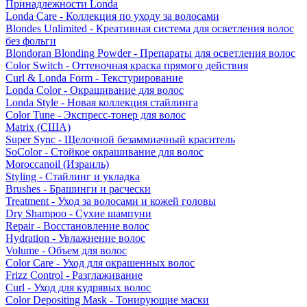
Принадлежности Londa
Londa Care - Коллекция по уходу за волосами
Blondes Unlimited - Креативная система для осветления волос
без фольги
Blondoran Blonding Powder - Препараты для осветления волос
Color Switch - Оттеночная краска прямого действия
Curl & Londa Form - Текстурирование
Londa Color - Окрашивание для волос
Londa Style - Новая коллекция стайлинга
Color Tune - Экспресс-тонер для волос
Matrix (США)
Super Sync - Щелочной безаммиачный краситель
SoColor - Стойкое окрашивание для волос
Moroccanoil (Израиль)
Styling - Стайлинг и укладка
Brushes - Брашинги и расчески
Treatment - Уход за волосами и кожей головы
Dry Shampoo - Сухие шампуни
Repair - Восстановление волос
Hydration - Увлажнение волос
Volume - Объем для волос
Color Care - Уход для окрашенных волос
Frizz Control - Разглаживание
Curl - Уход для кудрявых волос
Color Depositing Mask - Тонирующие маски