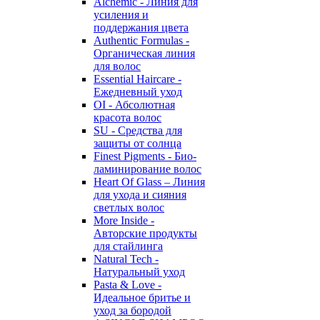
Alchemic - Линия для
усиления и
поддержания цвета
Authentic Formulas -
Органическая линия
для волос
Essential Haircare -
Eжедневный уход
OI - Абсолютная
красота волос
SU - Средства для
защиты от солнца
Finest Pigments - Био-
ламинирование волос
Heart Of Glass – Линия
для ухода и сияния
светлых волос
More Inside -
Авторские продукты
для стайлинга
Natural Tech -
Натуральный уход
Pasta & Love -
Идеальное бритье и
уход за бородой