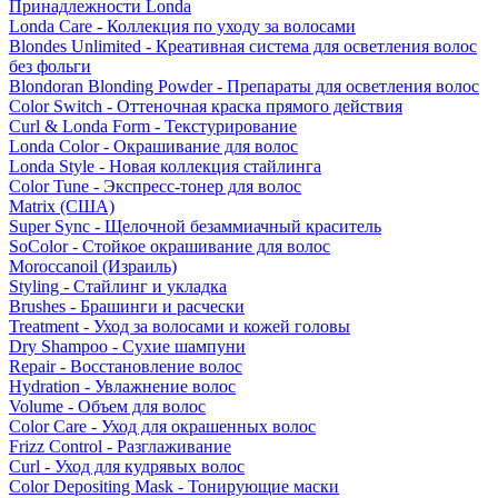
Принадлежности Londa
Londa Care - Коллекция по уходу за волосами
Blondes Unlimited - Креативная система для осветления волос
без фольги
Blondoran Blonding Powder - Препараты для осветления волос
Color Switch - Оттеночная краска прямого действия
Curl & Londa Form - Текстурирование
Londa Color - Окрашивание для волос
Londa Style - Новая коллекция стайлинга
Color Tune - Экспресс-тонер для волос
Matrix (США)
Super Sync - Щелочной безаммиачный краситель
SoColor - Стойкое окрашивание для волос
Moroccanoil (Израиль)
Styling - Стайлинг и укладка
Brushes - Брашинги и расчески
Treatment - Уход за волосами и кожей головы
Dry Shampoo - Сухие шампуни
Repair - Восстановление волос
Hydration - Увлажнение волос
Volume - Объем для волос
Color Care - Уход для окрашенных волос
Frizz Control - Разглаживание
Curl - Уход для кудрявых волос
Color Depositing Mask - Тонирующие маски