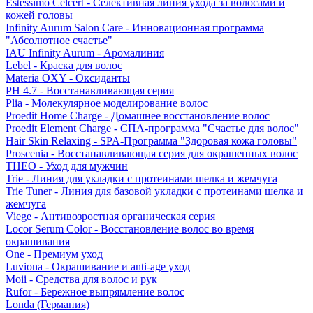
Estessimo Celcert - Селективная линия ухода за волосами и
кожей головы
Infinity Aurum Salon Care - Инновационная программа
"Абсолютное счастье"
IAU Infinity Aurum - Аромалиния
Lebel - Краска для волос
Materia OXY - Оксиданты
PH 4.7 - Восстанавливающая серия
Plia - Молекулярное моделирование волос
Proedit Home Charge - Домашнее восстановление волос
Proedit Element Charge - СПА-программа "Счастье для волос"
Hair Skin Relaxing - SPA-Программа "Здоровая кожа головы"
Proscenia - Восстанавливающая серия для окрашенных волос
THEO - Уход для мужчин
Trie - Линия для укладки с протеинами шелка и жемчуга
Trie Tuner - Линия для базовой укладки с протеинами шелка и
жемчуга
Viege - Антивозростная органическая серия
Locor Serum Color - Восстановление волос во время
окрашивания
One - Премиум уход
Luviona - Окрашивание и anti-age уход
Moii - Средства для волос и рук
Rufor - Бережное выпрямление волос
Londa (Германия)