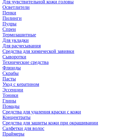
Для чувствительной кожи головы
Осветлители
Пенки
Пилинги
Пудры
Спреи
Термозащитные
Для укладки
Для расчесывания
Средства для химической завивки
Сыворотки
Технические средства
Флюиды
Скрабы
Пасты
Уход с кератином
Эссенции
Тоники
Глины
Помады
Средства для удаления краски с кожи
Концентраты
Средства для защиты кожи при окрашивании
Салфетки для волос
Праймеры