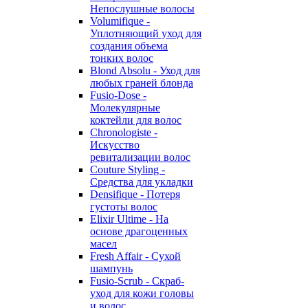
Непослушные волосы
Volumifique -
Уплотняющий уход для
создания объема
тонких волос
Blond Absolu - Уход для
любых граней блонда
Fusio-Dose -
Молекулярные
коктейли для волос
Chronologiste -
Искусство
ревитализации волос
Couture Styling -
Средства для укладки
Densifique - Потеря
густоты волос
Elixir Ultime - На
основе драгоценных
масел
Fresh Affair - Сухой
шампунь
Fusio-Scrub - Скраб-
уход для кожи головы
и волос