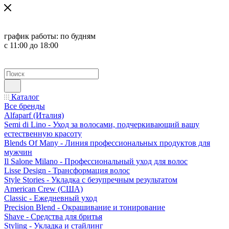
график работы:
по будням
с 11:00 до 18:00
Каталог
Все бренды
Alfaparf (Италия)
Semi di Lino - Уход за волосами, подчеркивающий вашу
естественную красоту
Blends Of Many - Линия профессиональных продуктов для
мужчин
Il Salone Milano - Профессиональный уход для волос
Lisse Design - Трансформация волос
Style Stories - Укладка с безупречным результатом
American Crew (США)
Classic - Ежедневный уход
Precision Blend - Окрашивание и тонирование
Shave - Средства для бритья
Styling - Укладка и стайлинг