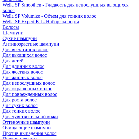
Wella SP Smoothen - Гладкость для непослушных вьющихся
волос
Wella SP Volumize - Объем для тонких волос
Wella SP Expert Kit - Набор эксперта
Волосы
Шампуни
Сухие шампуни
Антивозрастные шампуни
Для всех типов волос
Для вьющихся волос
Для детей
Для длинных волос
Для жестких волос
Для жирных волос
Для непослушных волос
Для окрашенных волос
Для поврежденных волос
Для роста волос
Для сухих волос
Для тонких волос
Для чувствительной кожи
Оттеночные шампуни
Очищающие шампуни
Против выпадения волос
Против перхоти