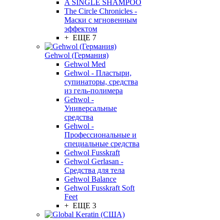
A SINGLE SHAMPOO
The Circle Chronicles -
Маски с мгновенным
эффектом
+ ЕЩЕ 7
Gehwol (Германия)
Gehwol Med
Gehwol - Пластыри,
супинаторы, средства
из гель-полимера
Gehwol -
Универсальные
средства
Gehwol -
Профессиональные и
специальные средства
Gehwol Fusskraft
Gehwol Gerlasan -
Средства для тела
Gehwol Balance
Gehwol Fusskraft Soft
Feet
+ ЕЩЕ 3