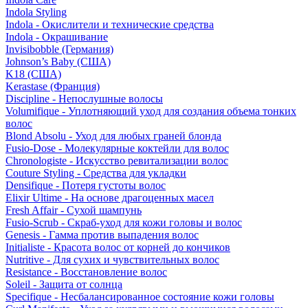
Indola Styling
Indola - Окислители и технические средства
Indola - Окрашивание
Invisibobble (Германия)
Johnson’s Baby (США)
K18 (США)
Kerastase (Франция)
Discipline - Непослушные волосы
Volumifique - Уплотняющий уход для создания объема тонких
волос
Blond Absolu - Уход для любых граней блонда
Fusio-Dose - Молекулярные коктейли для волос
Chronologiste - Искусство ревитализации волос
Couture Styling - Средства для укладки
Densifique - Потеря густоты волос
Elixir Ultime - На основе драгоценных масел
Fresh Affair - Сухой шампунь
Fusio-Scrub - Скраб-уход для кожи головы и волос
Genesis - Гамма против выпадения волос
Initialiste - Красота волос от корней до кончиков
Nutritive - Для сухих и чувствительных волос
Resistance - Восстановление волос
Soleil - Защита от солнца
Specifique - Несбалансированное состояние кожи головы