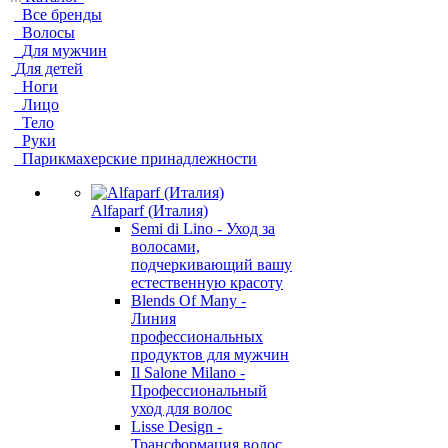
Все бренды
Волосы
Для мужчин
Для детей
Ноги
Лицо
Тело
Руки
Парикмахерские принадлежности
Alfaparf (Италия)
Semi di Lino - Уход за
волосами,
подчеркивающий вашу
естественную красоту
Blends Of Many -
Линия
профессиональных
продуктов для мужчин
Il Salone Milano -
Профессиональный
уход для волос
Lisse Design -
Трансформация волос