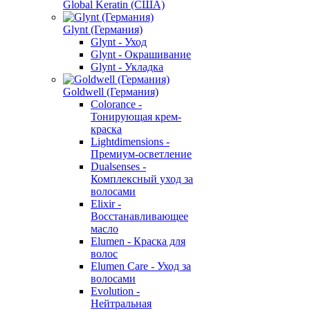
Global Keratin (США)
Glynt (Германия)
Glynt - Уход
Glynt - Окрашивание
Glynt - Укладка
Goldwell (Германия)
Colorance -
Тонирующая крем-
краска
Lightdimensions -
Премиум-осветление
Dualsenses -
Комплексный уход за
волосами
Elixir -
Восстанавливающее
масло
Elumen - Краска для
волос
Elumen Care - Уход за
волосами
Evolution -
Нейтральная