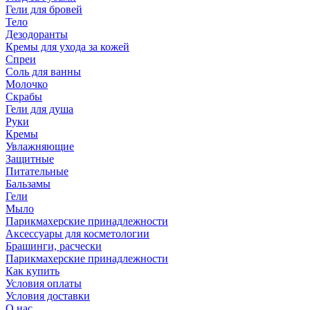
Гели для бровей
Тело
Дезодоранты
Кремы для ухода за кожей
Спреи
Соль для ванны
Молочко
Скрабы
Гели для душа
Руки
Кремы
Увлажняющие
Защитные
Питательные
Бальзамы
Гели
Мыло
Парикмахерские принадлежности
Аксессуары для косметологии
Брашинги, расчески
Парикмахерские принадлежности
Как купить
Условия оплаты
Условия доставки
О нас