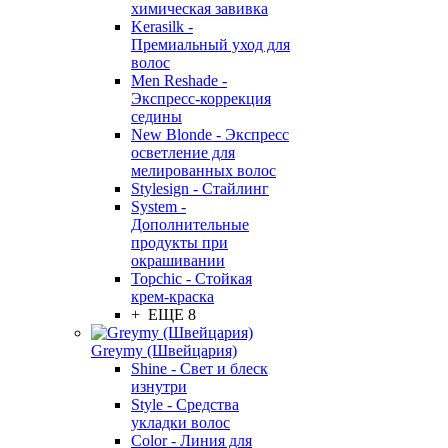
химическая завивка
Kerasilk -
Премиальный уход для
волос
Men Reshade -
Экспресс-коррекция
седины
New Blonde - Экспресс
осветление для
мелированных волос
Stylesign - Стайлинг
System -
Дополнительные
продукты при
окрашивании
Topchic - Стойкая
крем-краска
+ ЕЩЕ 8
Greymy (Швейцария)
Shine - Свет и блеск
изнутри
Style - Средства
укладки волос
Color - Линия для