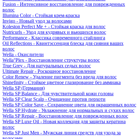
Fusion - Интенсивное восстановление для поврежденных
волос
Illumina Color - Стойкая крем-краска
Invigo - Новый уход за волосами
Koleston Perfect Me + - Стойкая краска для волос
Nutricurls - Уход для кудрявых и вьющихся волос
Performance - Классика современного стайлинга
Oil Reflections - Квинтэссенция блеска для сияния ваших
волос
Wella - Окислители
Wella°Plex - Восстановление структуры волос
True Grey - Для натуральных седых волос
Ultimate Repair - Роскошное восстановление
Color Renew - Удаление пигмента без вреда для волос
Shinefinity - Стойкое цветное глазирование без аммиака
Wella SP (Германия)
Wella SP Balance - Для чувствительной кожи головы
Wella SP Clear Scalp - Очищение против перхоти
Wella SP Color Save - Сохранение цвета для окрашенных волос
Wella SP Hydrate - Увлажнение для нормальных и сухих волос
Wella SP Repair - Восстановление для поврежденных волос
Wella SP Luxe Oil - Новая коллекция для защиты кератина
волос
Wella SP Just Men - Мужская линия средств для ухода за
волосами