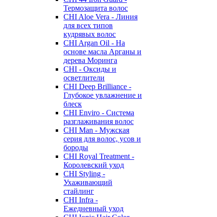
Термозащита волос
CHI Aloe Vera - Линия
для всех типов
кудрявых волос
CHI Argan Oil - На
основе масла Арганы и
дерева Моринга
CHI - Оксиды и
осветлители
CHI Deep Brilliance -
Глубокое увлажнение и
блеск
CHI Enviro - Система
разглаживания волос
CHI Man - Мужская
серия для волос, усов и
бороды
CHI Royal Treatment -
Королевский уход
CHI Styling -
Ухаживающий
стайлинг
CHI Infra -
Ежедневный уход