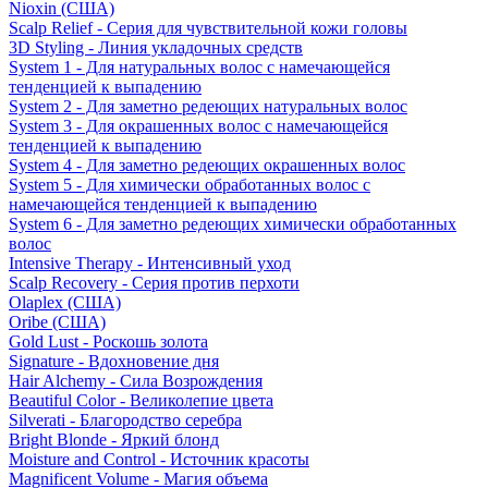
Nioxin (США)
Scalp Relief - Серия для чувствительной кожи головы
3D Styling - Линия укладочных средств
System 1 - Для натуральных волос с намечающейся
тенденцией к выпадению
System 2 - Для заметно редеющих натуральных волос
System 3 - Для окрашенных волос с намечающейся
тенденцией к выпадению
System 4 - Для заметно редеющих окрашенных волос
System 5 - Для химически обработанных волос с
намечающейся тенденцией к выпадению
System 6 - Для заметно редеющих химически обработанных
волос
Intensive Therapy - Интенсивный уход
Scalp Recovery - Серия против перхоти
Olaplex (США)
Oribe (США)
Gold Lust - Роскошь золота
Signature - Вдохновение дня
Hair Alchemy - Сила Возрождения
Beautiful Color - Великолепие цвета
Silverati - Благородство серебра
Bright Blonde - Яркий блонд
Moisture and Control - Источник красоты
Magnificent Volume - Магия объема