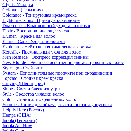
Glynt - Укладка
Goldwell (Германия)
Colorance - Тонирующая крем-краска
Lightdimensions - Премиум-осветление
Dualsenses - Комплексный уход за волосами
Elixir - Восстанавливающее масло
Elumen - Краска для волос
Elumen Care - Уход за волосами
Evolution - Нейтральная химическая завивка
Kerasilk - Премиальный уход для волос
Men Reshade - Экспресс-коррекция седины
New Blonde - Экспресс осветление для мелированных волос
Stylesign - Стайлинг
System - Дополнительные продукты при окрашивании
Topchic - Стойкая крем-краска
Greymy (Швейцария)
Shine - Свет и блеск изнутри
Style - Средства укладки волос
Color - Линия для окрашенных волос
Volume - Линия для объема, эластичности и упругости
Help Is Here (Россия)
Hempz (США)
Indola (Германия)
Indola Act Now
Indola Care