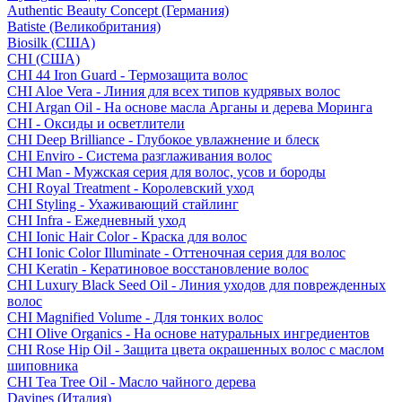
Authentic Beauty Concept (Германия)
Batiste (Великобритания)
Biosilk (США)
CHI (США)
CHI 44 Iron Guard - Термозащита волос
CHI Aloe Vera - Линия для всех типов кудрявых волос
CHI Argan Oil - На основе масла Арганы и дерева Моринга
CHI - Оксиды и осветлители
CHI Deep Brilliance - Глубокое увлажнение и блеск
CHI Enviro - Система разглаживания волос
CHI Man - Мужская серия для волос, усов и бороды
CHI Royal Treatment - Королевский уход
CHI Styling - Ухаживающий стайлинг
CHI Infra - Ежедневный уход
CHI Ionic Hair Color - Краска для волос
CHI Ionic Color Illuminate - Оттеночная серия для волос
CHI Keratin - Кератиновое восстановление волос
CHI Luxury Black Seed Oil - Линия уходов для поврежденных
волос
CHI Magnified Volume - Для тонких волос
CHI Olive Organics - На основе натуральных ингредиентов
CHI Rose Hip Oil - Защита цвета окрашенных волос с маслом
шиповника
CHI Tea Tree Oil - Масло чайного дерева
Davines (Италия)