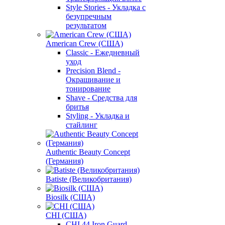
Style Stories - Укладка с
безупречным
результатом
American Crew (США)
Classic - Ежедневный
уход
Precision Blend -
Окрашивание и
тонирование
Shave - Средства для
бритья
Styling - Укладка и
стайлинг
Authentic Beauty Concept
(Германия)
Batiste (Великобритания)
Biosilk (США)
CHI (США)
CHI 44 Iron Guard -