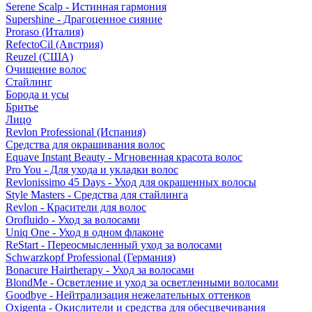
Serene Scalp - Истинная гармония
Supershine - Драгоценное сияние
Proraso (Италия)
RefectoCil (Австрия)
Reuzel (США)
Очищение волос
Стайлинг
Борода и усы
Бритье
Лицо
Revlon Professional (Испания)
Средства для окрашивания волос
Equave Instant Beauty - Мгновенная красота волос
Pro You - Для ухода и укладки волос
Revlonissimo 45 Days - Уход для окрашенных волосы
Style Masters - Средства для стайлинга
Revlon - Красители для волос
Orofluido - Уход за волосами
Uniq One - Уход в одном флаконе
ReStart - Переосмысленный уход за волосами
Schwarzkopf Professional (Германия)
Bonacure Hairtherapy - Уход за волосами
BlondMe - Осветление и уход за осветленными волосами
Goodbye - Нейтрализация нежелательных оттенков
Oxigenta - Окислители и средства для обесцвечивания