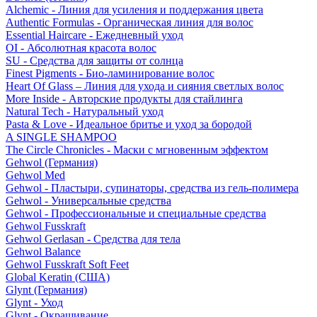
Alchemic - Линия для усиления и поддержания цвета
Authentic Formulas - Органическая линия для волос
Essential Haircare - Eжедневный уход
OI - Абсолютная красота волос
SU - Средства для защиты от солнца
Finest Pigments - Био-ламинирование волос
Heart Of Glass – Линия для ухода и сияния светлых волос
More Inside - Авторские продукты для стайлинга
Natural Tech - Натуральный уход
Pasta & Love - Идеальное бритье и уход за бородой
A SINGLE SHAMPOO
The Circle Chronicles - Маски с мгновенным эффектом
Gehwol (Германия)
Gehwol Med
Gehwol - Пластыри, супинаторы, средства из гель-полимера
Gehwol - Универсальные средства
Gehwol - Профессиональные и специальные средства
Gehwol Fusskraft
Gehwol Gerlasan - Средства для тела
Gehwol Balance
Gehwol Fusskraft Soft Feet
Global Keratin (США)
Glynt (Германия)
Glynt - Уход
Glynt - Окрашивание