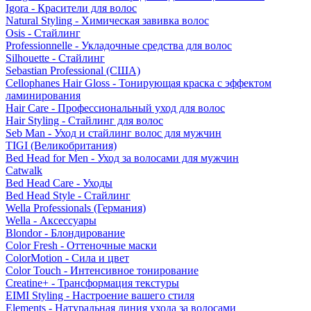
Igora - Красители для волос
Natural Styling - Химическая завивка волос
Osis - Стайлинг
Professionnelle - Укладочные средства для волос
Silhouette - Стайлинг
Sebastian Professional (США)
Cellophanes Hair Gloss - Тонирующая краска с эффектом
ламинирования
Hair Care - Профессиональный уход для волос
Hair Styling - Стайлинг для волос
Seb Man - Уход и стайлинг волос для мужчин
TIGI (Великобритания)
Bed Head for Men - Уход за волосами для мужчин
Catwalk
Bed Head Care - Уходы
Bed Head Style - Стайлинг
Wella Professionals (Германия)
Wella - Аксессуары
Blondor - Блондирование
Color Fresh - Оттеночные маски
ColorMotion - Сила и цвет
Color Touch - Интенсивное тонирование
Creatine+ - Трансформация текстуры
EIMI Styling - Настроение вашего стиля
Elements - Натуральная линия ухода за волосами