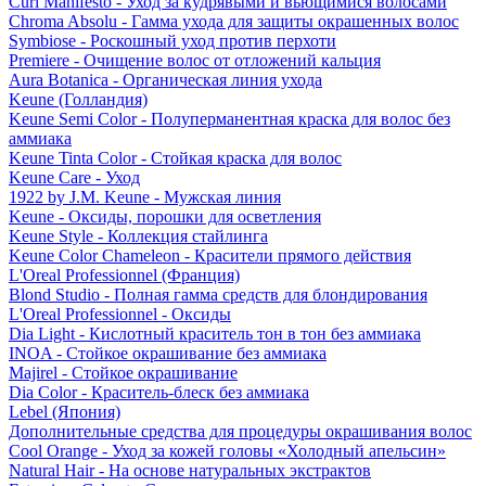
Curl Manifesto - Уход за кудрявыми и вьющимися волосами
Chroma Absolu - Гамма ухода для защиты окрашенных волос
Symbiose - Роскошный уход против перхоти
Premiere - Очищение волос от отложений кальция
Aura Botanica - Органическая линия ухода
Keune (Голландия)
Keune Semi Color - Полуперманентная краска для волос без
аммиака
Keune Tinta Color - Стойкая краска для волос
Keune Care - Уход
1922 by J.M. Keune - Мужская линия
Keune - Оксиды, порошки для осветления
Keune Style - Коллекция стайлинга
Keune Color Chameleon - Красители прямого действия
L'Oreal Professionnel (Франция)
Blond Studio - Полная гамма средств для блондирования
L'Oreal Professionnel - Оксиды
Dia Light - Кислотный краситель тон в тон без аммиака
INOA - Стойкое окрашивание без аммиака
Majirel - Стойкое окрашивание
Dia Color - Краситель-блеск без аммиака
Lebel (Япония)
Дополнительные средства для процедуры окрашивания волос
Cool Orange - Уход за кожей головы «Холодный апельсин»
Natural Hair - На основе натуральных экстрактов