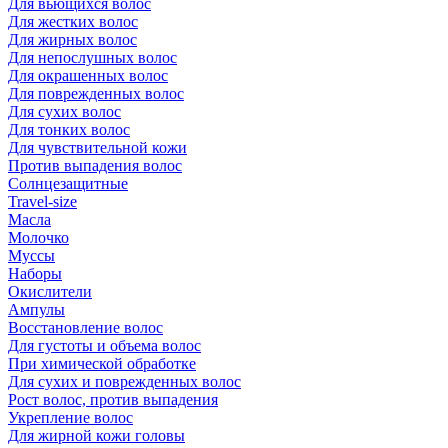
Для вьющихся волос
Для жестких волос
Для жирных волос
Для непослушных волос
Для окрашенных волос
Для поврежденных волос
Для сухих волос
Для тонких волос
Для чувствительной кожи
Против выпадения волос
Солнцезащитные
Travel-size
Масла
Молочко
Муссы
Наборы
Окислители
Ампулы
Восстановление волос
Для густоты и объема волос
При химической обработке
Для сухих и поврежденных волос
Рост волос, против выпадения
Укрепление волос
Для жирной кожи головы