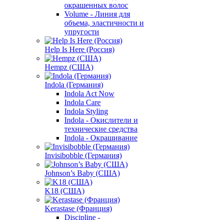
окрашенных волос
Volume - Линия для
объема, эластичности и
упругости
Help Is Here (Россия)
Hempz (США)
Indola (Германия)
Indola Act Now
Indola Care
Indola Styling
Indola - Окислители и
технические средства
Indola - Окрашивание
Invisibobble (Германия)
Johnson’s Baby (США)
K18 (США)
Kerastase (Франция)
Discipline -