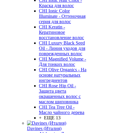
CHI Ionic Hair Color -
Краска для волос
CHI Ionic Color
Illuminate - Оттеночная
серия для волос
CHI Keratin -
Кератиновое
восстановление волос
CHI Luxury Black Seed
Oil - Линия уходов для
поврежденных волос
CHI Magnified Volume -
Для тонких волос
CHI Olive Organics - На
основе натуральных
ингредиентов
CHI Rose Hip Oil -
Защита цвета
окрашенных волос с
маслом шиповника
CHI Tea Tree Oil -
Масло чайного дерева
+ ЕЩЕ 13
Davines (Италия)