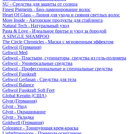
SU - Средства для защиты от солнца
Finest Pigments - Био-ламинирование волос
Heart Of Glass – Линия для ухода и сияния светлых волос
More Inside - Авторские продукты для стайлинга
Natural Tech - Натуральный уход
Pasta & Love - Идеальное бритье и уход за бородой
A SINGLE SHAMPOO
The Circle Chronicles - Маски с мгновенным эффектом
Gehwol (Германия)
Gehwol Med
Gehwol - Пластыри, супинаторы, средства из гель-полимера
Gehwol - Универсальные средства
Gehwol - Профессиональные и специальные средства
Gehwol Fusskraft
Gehwol Gerlasan - Средства для тела
Gehwol Balance
Gehwol Fusskraft Soft Feet
Global Keratin (США)
Glynt (Германия)
Glynt - Уход
Glynt - Окрашивание
Glynt - Укладка
Goldwell (Германия)
Colorance - Тонирующая крем-краска
Lightdimensions - Премиум-осветление