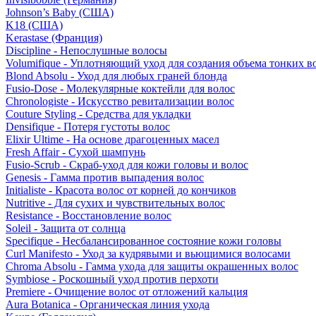
Johnson’s Baby (США)
K18 (США)
Kerastase (Франция)
Discipline - Непослушные волосы
Volumifique - Уплотняющий уход для создания объема тонких в
Blond Absolu - Уход для любых граней блонда
Fusio-Dose - Молекулярные коктейли для волос
Chronologiste - Искусство ревитализации волос
Couture Styling - Средства для укладки
Densifique - Потеря густоты волос
Elixir Ultime - На основе драгоценных масел
Fresh Affair - Сухой шампунь
Fusio-Scrub - Скраб-уход для кожи головы и волос
Genesis - Гамма против выпадения волос
Initialiste - Красота волос от корней до кончиков
Nutritive - Для сухих и чувствительных волос
Resistance - Восстановление волос
Soleil - Защита от солнца
Specifique - Несбалансированное состояние кожи головы
Curl Manifesto - Уход за кудрявыми и вьющимися волосами
Chroma Absolu - Гамма ухода для защиты окрашенных волос
Symbiose - Роскошный уход против перхоти
Premiere - Очищение волос от отложений кальция
Aura Botanica - Органическая линия ухода