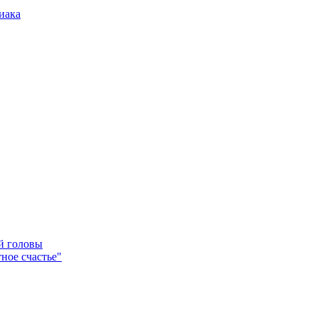
иака
ей головы
ное счастье"