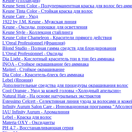
Keune (Голландия)
Keune Semi Color - Полуперманентная краска для волос без амм
Keune Tinta Color - Стойкая краска для волос
Keune Care - Уход
1922 by J.M. Keune - Мужская линия
Keune - Оксиды, порошки для осветления
Keune Style - Коллекция стайлинга
Keune Color Chameleon - Красители прямого действия
L'Oreal Professionnel (Франция)
Blond Studio - Полная гамма средств для блондирования
L'Oreal Professionnel - Оксиды
Dia Light - Кислотный краситель тон в тон без аммиака
INOA - Стойкое окрашивание без аммиака
Majirel - Стойкое окрашивание
Dia Color - Краситель-блеск без аммиака
Lebel (Япония)
Дополнительные средства для процедуры окрашивания волос
Cool Orange - Уход за кожей головы «Холодный апельсин»
Natural Hair - На основе натуральных экстрактов
Estessimo Celcert - Селективная линия ухода за волосами и кож
Infinity Aurum Salon Care - Инновационная программа "Абсолют
IAU Infinity Aurum - Аромалиния
Lebel - Краска для волос
Materia OXY - Оксиданты
PH 4.7 - Восстанавливающая серия