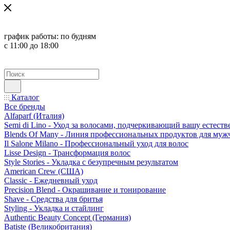
график работы:
по будням
с 11:00 до 18:00
Каталог
Все бренды
Alfaparf (Италия)
Semi di Lino - Уход за волосами, подчеркивающий вашу естест
Blends Of Many - Линия профессиональных продуктов для муж
Il Salone Milano - Профессиональный уход для волос
Lisse Design - Трансформация волос
Style Stories - Укладка с безупречным результатом
American Crew (США)
Classic - Ежедневный уход
Precision Blend - Окрашивание и тонирование
Shave - Средства для бритья
Styling - Укладка и стайлинг
Authentic Beauty Concept (Германия)
Batiste (Великобритания)