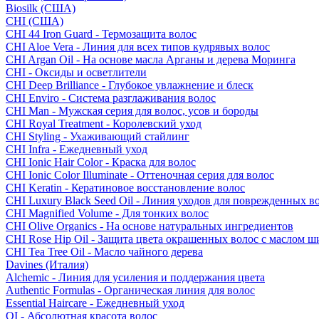
Biosilk (США)
CHI (США)
CHI 44 Iron Guard - Термозащита волос
CHI Aloe Vera - Линия для всех типов кудрявых волос
CHI Argan Oil - На основе масла Арганы и дерева Моринга
CHI - Оксиды и осветлители
CHI Deep Brilliance - Глубокое увлажнение и блеск
CHI Enviro - Система разглаживания волос
CHI Man - Мужская серия для волос, усов и бороды
CHI Royal Treatment - Королевский уход
CHI Styling - Ухаживающий стайлинг
CHI Infra - Ежедневный уход
CHI Ionic Hair Color - Краска для волос
CHI Ionic Color Illuminate - Оттеночная серия для волос
CHI Keratin - Кератиновое восстановление волос
CHI Luxury Black Seed Oil - Линия уходов для поврежденных в
CHI Magnified Volume - Для тонких волос
CHI Olive Organics - На основе натуральных ингредиентов
CHI Rose Hip Oil - Защита цвета окрашенных волос с маслом 
CHI Tea Tree Oil - Масло чайного дерева
Davines (Италия)
Alchemic - Линия для усиления и поддержания цвета
Authentic Formulas - Органическая линия для волос
Essential Haircare - Eжедневный уход
OI - Абсолютная красота волос