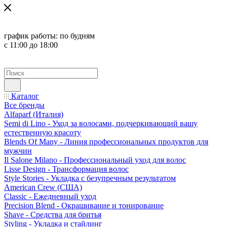
график работы:
по будням
с 11:00 до 18:00
Каталог
Все бренды
Alfaparf (Италия)
Semi di Lino - Уход за волосами, подчеркивающий вашу
естественную красоту
Blends Of Many - Линия профессиональных продуктов для
мужчин
Il Salone Milano - Профессиональный уход для волос
Lisse Design - Трансформация волос
Style Stories - Укладка с безупречным результатом
American Crew (США)
Classic - Ежедневный уход
Precision Blend - Окрашивание и тонирование
Shave - Средства для бритья
Styling - Укладка и стайлинг