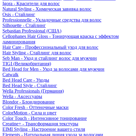
Igora - Красители для волос
Natural Styling - Химическая завивка волос
Osis - Стайлинг
Professionnelle - Укладочные средства для волос
Silhouette - Стайлинг
Sebastian Professional (США)
Cellophanes Hair Gloss - Тонирующая краска с эффектом
ламинирования
Hair Care - Профессиональный уход для волос
Hair Styling - Стайлинг для волос
Seb Man - Уход и стайлинг волос для мужчин
TIGI (Великобритания)
Bed Head for Men - Уход за волосами для мужчин
Catwalk
Bed Head Care - Уходы
Bed Head Style - Стайлинг
Wella Professionals (Германия)
Wella - Аксессуары
Blondor - Блондирование
Color Fresh - Оттеночные маски
ColorMotion - Сила и цвет
Color Touch - Интенсивное тонирование
Creatine+ - Трансформация текстуры
EIMI Styling - Настроение вашего стиля
Elements - Натуральная линия ухода за волосами