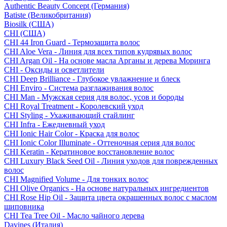
Authentic Beauty Concept (Германия)
Batiste (Великобритания)
Biosilk (США)
CHI (США)
CHI 44 Iron Guard - Термозащита волос
CHI Aloe Vera - Линия для всех типов кудрявых волос
CHI Argan Oil - На основе масла Арганы и дерева Моринга
CHI - Оксиды и осветлители
CHI Deep Brilliance - Глубокое увлажнение и блеск
CHI Enviro - Система разглаживания волос
CHI Man - Мужская серия для волос, усов и бороды
CHI Royal Treatment - Королевский уход
CHI Styling - Ухаживающий стайлинг
CHI Infra - Ежедневный уход
CHI Ionic Hair Color - Краска для волос
CHI Ionic Color Illuminate - Оттеночная серия для волос
CHI Keratin - Кератиновое восстановление волос
CHI Luxury Black Seed Oil - Линия уходов для поврежденных
волос
CHI Magnified Volume - Для тонких волос
CHI Olive Organics - На основе натуральных ингредиентов
CHI Rose Hip Oil - Защита цвета окрашенных волос с маслом
шиповника
CHI Tea Tree Oil - Масло чайного дерева
Davines (Италия)