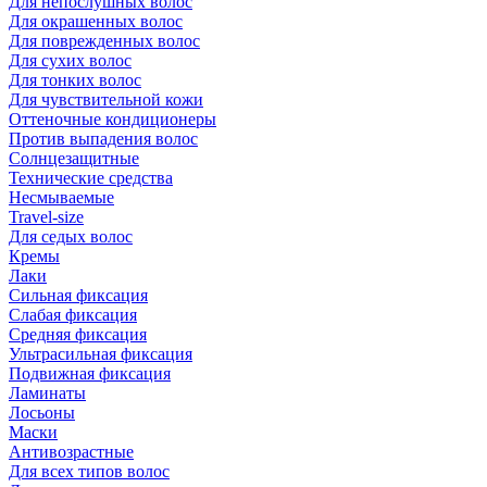
Для непослушных волос
Для окрашенных волос
Для поврежденных волос
Для сухих волос
Для тонких волос
Для чувствительной кожи
Оттеночные кондиционеры
Против выпадения волос
Солнцезащитные
Технические средства
Несмываемые
Travel-size
Для седых волос
Кремы
Лаки
Сильная фиксация
Слабая фиксация
Средняя фиксация
Ультрасильная фиксация
Подвижная фиксация
Ламинаты
Лосьоны
Маски
Антивозрастные
Для всех типов волос