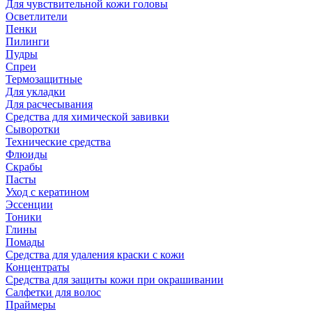
Для чувствительной кожи головы
Осветлители
Пенки
Пилинги
Пудры
Спреи
Термозащитные
Для укладки
Для расчесывания
Средства для химической завивки
Сыворотки
Технические средства
Флюиды
Скрабы
Пасты
Уход с кератином
Эссенции
Тоники
Глины
Помады
Средства для удаления краски с кожи
Концентраты
Средства для защиты кожи при окрашивании
Салфетки для волос
Праймеры