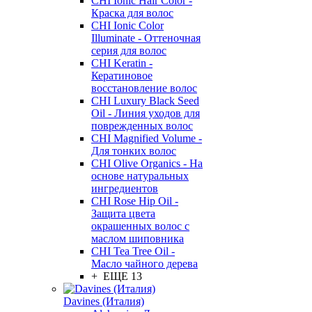
CHI Ionic Hair Color -
Краска для волос
CHI Ionic Color
Illuminate - Оттеночная
серия для волос
CHI Keratin -
Кератиновое
восстановление волос
CHI Luxury Black Seed
Oil - Линия уходов для
поврежденных волос
CHI Magnified Volume -
Для тонких волос
CHI Olive Organics - На
основе натуральных
ингредиентов
CHI Rose Hip Oil -
Защита цвета
окрашенных волос с
маслом шиповника
CHI Tea Tree Oil -
Масло чайного дерева
+ ЕЩЕ 13
Davines (Италия)