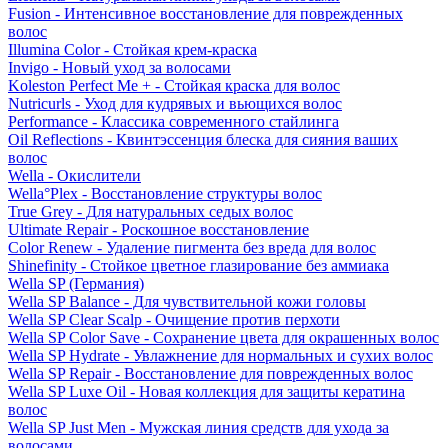
Fusion - Интенсивное восстановление для поврежденных
волос
Illumina Color - Стойкая крем-краска
Invigo - Новый уход за волосами
Koleston Perfect Me + - Стойкая краска для волос
Nutricurls - Уход для кудрявых и вьющихся волос
Performance - Классика современного стайлинга
Oil Reflections - Квинтэссенция блеска для сияния ваших
волос
Wella - Окислители
Wella°Plex - Восстановление структуры волос
True Grey - Для натуральных седых волос
Ultimate Repair - Роскошное восстановление
Color Renew - Удаление пигмента без вреда для волос
Shinefinity - Стойкое цветное глазирование без аммиака
Wella SP (Германия)
Wella SP Balance - Для чувствительной кожи головы
Wella SP Clear Scalp - Очищение против перхоти
Wella SP Color Save - Сохранение цвета для окрашенных волос
Wella SP Hydrate - Увлажнение для нормальных и сухих волос
Wella SP Repair - Восстановление для поврежденных волос
Wella SP Luxe Oil - Новая коллекция для защиты кератина
волос
Wella SP Just Men - Мужская линия средств для ухода за
волосами