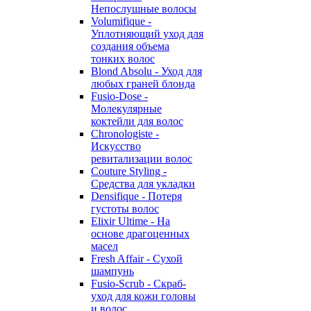
Непослушные волосы
Volumifique -
Уплотняющий уход для
создания объема
тонких волос
Blond Absolu - Уход для
любых граней блонда
Fusio-Dose -
Молекулярные
коктейли для волос
Chronologiste -
Искусство
ревитализации волос
Couture Styling -
Средства для укладки
Densifique - Потеря
густоты волос
Elixir Ultime - На
основе драгоценных
масел
Fresh Affair - Сухой
шампунь
Fusio-Scrub - Скраб-
уход для кожи головы
и волос