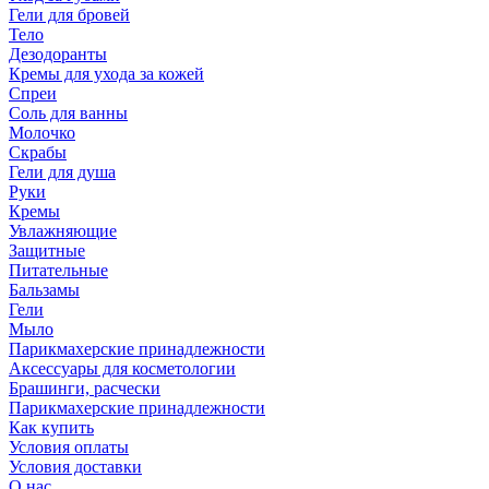
Гели для бровей
Тело
Дезодоранты
Кремы для ухода за кожей
Спреи
Соль для ванны
Молочко
Скрабы
Гели для душа
Руки
Кремы
Увлажняющие
Защитные
Питательные
Бальзамы
Гели
Мыло
Парикмахерские принадлежности
Аксессуары для косметологии
Брашинги, расчески
Парикмахерские принадлежности
Как купить
Условия оплаты
Условия доставки
О нас