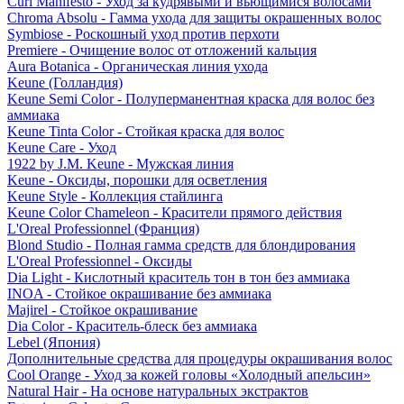
Curl Manifesto - Уход за кудрявыми и вьющимися волосами
Chroma Absolu - Гамма ухода для защиты окрашенных волос
Symbiose - Роскошный уход против перхоти
Premiere - Очищение волос от отложений кальция
Aura Botanica - Органическая линия ухода
Keune (Голландия)
Keune Semi Color - Полуперманентная краска для волос без
аммиака
Keune Tinta Color - Стойкая краска для волос
Keune Care - Уход
1922 by J.M. Keune - Мужская линия
Keune - Оксиды, порошки для осветления
Keune Style - Коллекция стайлинга
Keune Color Chameleon - Красители прямого действия
L'Oreal Professionnel (Франция)
Blond Studio - Полная гамма средств для блондирования
L'Oreal Professionnel - Оксиды
Dia Light - Кислотный краситель тон в тон без аммиака
INOA - Стойкое окрашивание без аммиака
Majirel - Стойкое окрашивание
Dia Color - Краситель-блеск без аммиака
Lebel (Япония)
Дополнительные средства для процедуры окрашивания волос
Cool Orange - Уход за кожей головы «Холодный апельсин»
Natural Hair - На основе натуральных экстрактов