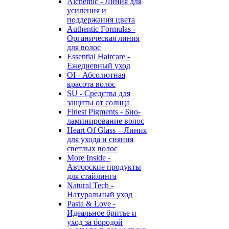
Alchemic - Линия для
усиления и
поддержания цвета
Authentic Formulas -
Органическая линия
для волос
Essential Haircare -
Eжедневный уход
OI - Абсолютная
красота волос
SU - Средства для
защиты от солнца
Finest Pigments - Био-
ламинирование волос
Heart Of Glass – Линия
для ухода и сияния
светлых волос
More Inside -
Авторские продукты
для стайлинга
Natural Tech -
Натуральный уход
Pasta & Love -
Идеальное бритье и
уход за бородой