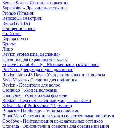
Serene Scalp - Истинная гармония
Supershine - Драгоценное сияние
Proraso (Италия)
RefectoCil (Австрия)
Reuzel (США)
Очищение волос
Стайлинг
Борода и усы
Бритье
Лицо
Revlon Professional (Испания)
Средства для окрашивания волос
Equave Instant Beauty - Мгновенная красота волос
Pro You - Для ухода и укладки волос
Revlonissimo 45 Days - Уход для окрашенных волосы
Style Masters - Средства для стайлинга
Revlon - Красители для волос
Orofluido - Уход за волосами
Uniq One - Уход в одном флаконе
ReStart - Переосмысленный уход за волосами
Schwarzkopf Professional (Германия)
Bonacure Hairtherapy - Уход за волосами
BlondMe - Осветление и уход за осветленными волосами
Goodbye - Нейтрализация нежелательных оттенков
Oxigenta - Окислители и средства для обесцвечивания