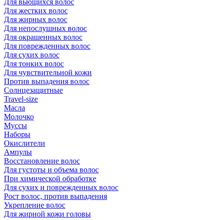
Для вьющихся волос
Для жестких волос
Для жирных волос
Для непослушных волос
Для окрашенных волос
Для поврежденных волос
Для сухих волос
Для тонких волос
Для чувствительной кожи
Против выпадения волос
Солнцезащитные
Travel-size
Масла
Молочко
Муссы
Наборы
Окислители
Ампулы
Восстановление волос
Для густоты и объема волос
При химической обработке
Для сухих и поврежденных волос
Рост волос, против выпадения
Укрепление волос
Для жирной кожи головы