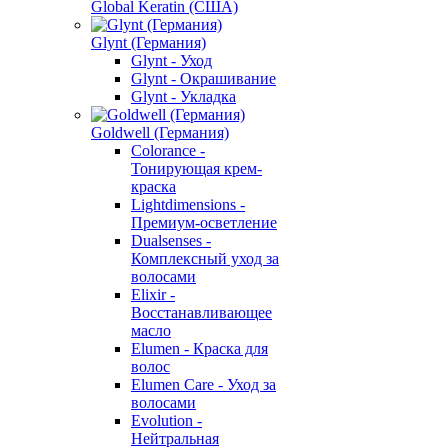
Global Keratin (США)
Glynt (Германия)
Glynt - Уход
Glynt - Окрашивание
Glynt - Укладка
Goldwell (Германия)
Colorance -
Тонирующая крем-
краска
Lightdimensions -
Премиум-осветление
Dualsenses -
Комплексный уход за
волосами
Elixir -
Восстанавливающее
масло
Elumen - Краска для
волос
Elumen Care - Уход за
волосами
Evolution -
Нейтральная