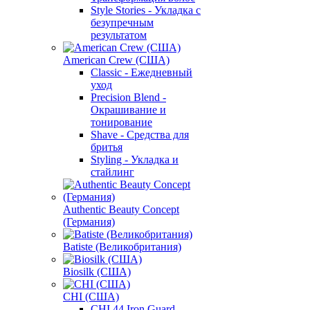
Style Stories - Укладка с
безупречным
результатом
American Crew (США)
Classic - Ежедневный
уход
Precision Blend -
Окрашивание и
тонирование
Shave - Средства для
бритья
Styling - Укладка и
стайлинг
Authentic Beauty Concept
(Германия)
Batiste (Великобритания)
Biosilk (США)
CHI (США)
CHI 44 Iron Guard -