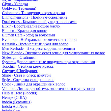
Glynt - Укладка
Goldwell (Германия)
Colorance - Тонирующая крем-краска
Lightdimensions - Премиум-осветление
Dualsenses - Комплексный уход за волосами
Elixir - Восстанавливающее масло
Elumen - Краска для волос
Elumen Care - Уход за волосами
Evolution - Нейтральная химическая завивка
Kerasilk - Премиальный уход для волос
Men Reshade - Экспресс-коррекция седины
New Blonde - Экспресс осветление для мелированных волос
Stylesign - Стайлинг
System - Дополнительные продукты при окрашивании
Topchic - Стойкая крем-краска
Greymy (Швейцария)
Shine - Свет и блеск изнутри
Style - Средства укладки волос
Color - Линия для окрашенных волос
Volume - Линия для объема, эластичности и упругости
Help Is Here (Россия)
Hempz (США)
Indola (Германия)
Indola Act Now
Indola Care