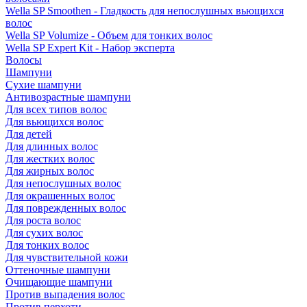
Wella SP Smoothen - Гладкость для непослушных вьющихся
волос
Wella SP Volumize - Объем для тонких волос
Wella SP Expert Kit - Набор эксперта
Волосы
Шампуни
Сухие шампуни
Антивозрастные шампуни
Для всех типов волос
Для вьющихся волос
Для детей
Для длинных волос
Для жестких волос
Для жирных волос
Для непослушных волос
Для окрашенных волос
Для поврежденных волос
Для роста волос
Для сухих волос
Для тонких волос
Для чувствительной кожи
Оттеночные шампуни
Очищающие шампуни
Против выпадения волос
Против перхоти