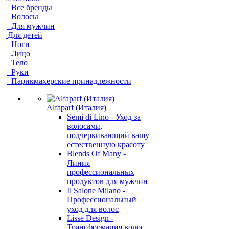
Все бренды
Волосы
Для мужчин
Для детей
Ноги
Лицо
Тело
Руки
Парикмахерские принадлежности
Alfaparf (Италия)
Semi di Lino - Уход за
волосами,
подчеркивающий вашу
естественную красоту
Blends Of Many -
Линия
профессиональных
продуктов для мужчин
Il Salone Milano -
Профессиональный
уход для волос
Lisse Design -
Трансформация волос