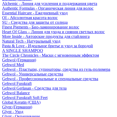
Alchemic - Линия для усиления и поддержания цвета
Authentic Formulas - Органическая линия для волос
Essential Haircare - Eжедневный уход
OI - Абсолютная красота волос
SU - Средства для защиты от солнца
Finest Pigments - Био-ламинирование волос
Heart Of Glass – Линия для ухода и сияния светлых волос
More Inside - Авторские продукты для стайлинга
Natural Tech - Натуральный уход
Pasta & Love - Идеальное бритье и уход за бородой
A SINGLE SHAMPOO
The Circle Chronicles - Маски с мгновенным эффектом
Gehwol (Германия)
Gehwol Med
Gehwol - Пластыри, супинаторы, средства из гель-полимера
Gehwol - Универсальные средства
Gehwol - Профессиональные и специальные средства
Gehwol Fusskraft
Gehwol Gerlasan - Средства для тела
Gehwol Balance
Gehwol Fusskraft Soft Feet
Global Keratin (США)
Glynt (Германия)
Glynt - Уход
Glynt - Окрашивание