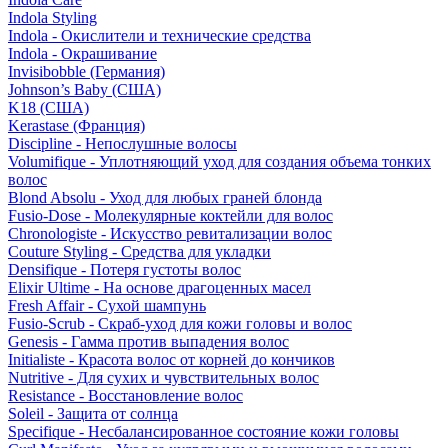
Indola Styling
Indola - Окислители и технические средства
Indola - Окрашивание
Invisibobble (Германия)
Johnson’s Baby (США)
K18 (США)
Kerastase (Франция)
Discipline - Непослушные волосы
Volumifique - Уплотняющий уход для создания объема тонких
волос
Blond Absolu - Уход для любых граней блонда
Fusio-Dose - Молекулярные коктейли для волос
Chronologiste - Искусство ревитализации волос
Couture Styling - Средства для укладки
Densifique - Потеря густоты волос
Elixir Ultime - На основе драгоценных масел
Fresh Affair - Сухой шампунь
Fusio-Scrub - Скраб-уход для кожи головы и волос
Genesis - Гамма против выпадения волос
Initialiste - Красота волос от корней до кончиков
Nutritive - Для сухих и чувствительных волос
Resistance - Восстановление волос
Soleil - Защита от солнца
Specifique - Несбалансированное состояние кожи головы