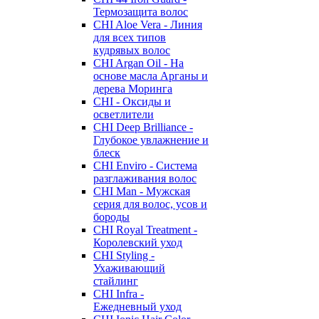
Термозащита волос
CHI Aloe Vera - Линия
для всех типов
кудрявых волос
CHI Argan Oil - На
основе масла Арганы и
дерева Моринга
CHI - Оксиды и
осветлители
CHI Deep Brilliance -
Глубокое увлажнение и
блеск
CHI Enviro - Система
разглаживания волос
CHI Man - Мужская
серия для волос, усов и
бороды
CHI Royal Treatment -
Королевский уход
CHI Styling -
Ухаживающий
стайлинг
CHI Infra -
Ежедневный уход