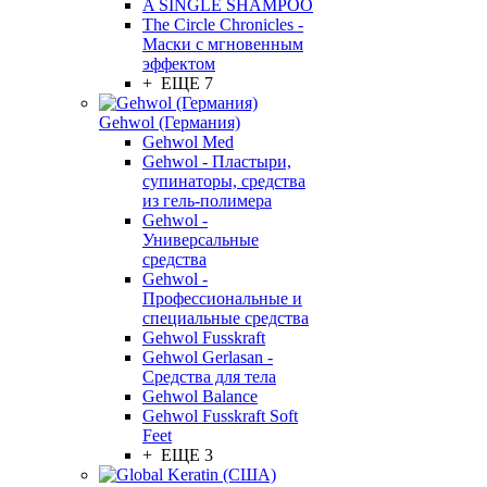
A SINGLE SHAMPOO
The Circle Chronicles -
Маски с мгновенным
эффектом
+ ЕЩЕ 7
Gehwol (Германия)
Gehwol Med
Gehwol - Пластыри,
супинаторы, средства
из гель-полимера
Gehwol -
Универсальные
средства
Gehwol -
Профессиональные и
специальные средства
Gehwol Fusskraft
Gehwol Gerlasan -
Средства для тела
Gehwol Balance
Gehwol Fusskraft Soft
Feet
+ ЕЩЕ 3