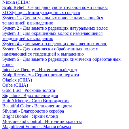
Nioxin (США)
Scalp Relief - Серия для чувствительной кожи головы
3D Styling - Линия укладочных средств
System 1 - Для натуральных волос с намечающейся
тенденцией к выпадению
System 2 - Для заметно редеющих натуральных волос
System 3 - Для окрашенных волос с намечающейся
тенденцией к выпадению
System 4 - Для заметно редеющих окрашенных волос
System 5 - Для химически обработанных волос с
намечающейся тенденцией к выпадению
System 6 - Для заметно редеющих химически обработанных
волос
Intensive Therapy - Интенсивный уход
Scalp Recovery - Серия против перхоти
Olaplex (США)
Oribe (США)
Gold Lust - Роскошь золота
Signature - Вдохновение дня
Hair Alchemy - Сила Возрождения
Beautiful Color - Великолепие цвета
Silverati - Благородство серебра
Bright Blonde - Яркий блонд
Moisture and Control - Источник красоты
Magnificent Volume - Магия объема