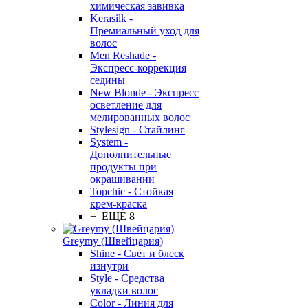
химическая завивка
Kerasilk -
Премиальный уход для
волос
Men Reshade -
Экспресс-коррекция
седины
New Blonde - Экспресс
осветление для
мелированных волос
Stylesign - Стайлинг
System -
Дополнительные
продукты при
окрашивании
Topchic - Стойкая
крем-краска
+ ЕЩЕ 8
Greymy (Швейцария)
Shine - Свет и блеск
изнутри
Style - Средства
укладки волос
Color - Линия для