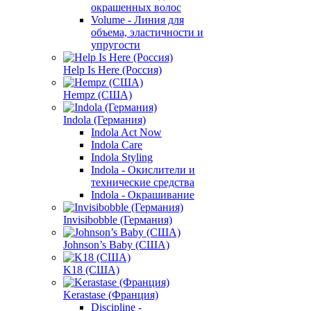
окрашенных волос
Volume - Линия для
объема, эластичности и
упругости
Help Is Here (Россия)
Hempz (США)
Indola (Германия)
Indola Act Now
Indola Care
Indola Styling
Indola - Окислители и
технические средства
Indola - Окрашивание
Invisibobble (Германия)
Johnson’s Baby (США)
K18 (США)
Kerastase (Франция)
Discipline -