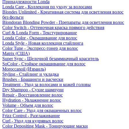
Принадлежности Londa
Londa Care - Коллекция по уходу за волосами
Blondes Unlimited - Креативная система для осветления волос
без фольги
Blondoran Blonding Powder - Препараты для осветления волос
Color Switch - Оттеночная краска прямого действия
Curl & Londa Form - Текстурирование
Londa Color - Окрашивание для волос
Londa Style - Новая коллекция стайлинга
Color Tune - Экспресс-тонер для волос
Matrix (США)
Super Sync - Щелочной безаммиачный краситель
SoColor - Стойкое окрашивание для волос
Moroccanoil (Израиль)
Styling - Стайлинг и укладка
Brushes - Брашинги и расчески
Treatment - Уход за волосами и кожей головы
Dry Shampoo - Сухие шампуни
Repair - Восстановление волос
Hydration - Увлажнение волос
Volume - Объем для волос
Color Care - Уход для окрашенных волос
Frizz Control - Разглаживание
Curl - Уход для кудрявых волос
Color Depositing Mask - Тонирующие маски