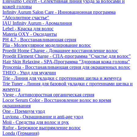
Estessimo Celcert - Селективная линия ухода за волосами и
кожей головы
Infinity Aurum Salon Care - Инновационная программа
"Абсолютное счастье"
IAU Infinity Aurum - Аромалиния
Lebel - Краска для волос
Materia OXY - Оксиданты
PH 4.7 - Восстанавливающая серия
Plia - Молекулярное моделирование волос
Proedit Home Charge - Домашнее восстановление волос
Proedit Element Charge - СПА-программа "Счастье для волос"
Hair Skin Relaxing - SPA-Программа "Здоровая кожа головы"
Proscenia - Восстанавливающая серия для окрашенных волос
THEO - Уход для мужчин
Trie - Линия для укладки с протеинами шелка и жемчуга
Trie Tuner - Линия для базовой укладки с протеинами шелка и
жемчуга
Viege - Антивозростная органическая серия
Locor Serum Color - Восстановление волос во время
окрашивания
One - Премиум уход
Luviona - Окрашивание и anti-age уход
Moii - Средства для волос и рук
Rufor - Бережное выпрямление волос
Londa (Германия)