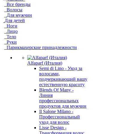
Все бренды
Волосы
Для мужчин
Для детей
Ноги
Лицо
Тело
Руки
Парикмахерские принадлежности
Alfaparf (Италия)
Semi di Lino - Уход за
волосами,
подчеркивающий вашу
естественную красоту
Blends Of Many -
Линия
профессиональных
продуктов для мужчин
Il Salone Milano -
Профессиональный
уход для волос
Lisse Design -
Трансформация волос