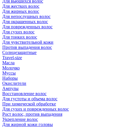
Для вьющихся волос
Для жестких волос
Для жирных волос
Для непослушных волос
Для окрашенных волос
Для поврежденных волос
Для сухих волос
Для тонких волос
Для чувствительной кожи
Против выпадения волос
Солнцезащитные
Travel-size
Масла
Молочко
Муссы
Наборы
Окислители
Ампулы
Восстановление волос
Для густоты и объема волос
При химической обработке
Для сухих и поврежденных волос
Рост волос, против выпадения
Укрепление волос
Для жирной кожи головы