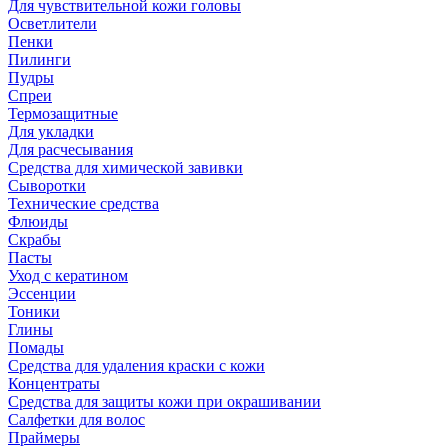
Для чувствительной кожи головы
Осветлители
Пенки
Пилинги
Пудры
Спреи
Термозащитные
Для укладки
Для расчесывания
Средства для химической завивки
Сыворотки
Технические средства
Флюиды
Скрабы
Пасты
Уход с кератином
Эссенции
Тоники
Глины
Помады
Средства для удаления краски с кожи
Концентраты
Средства для защиты кожи при окрашивании
Салфетки для волос
Праймеры