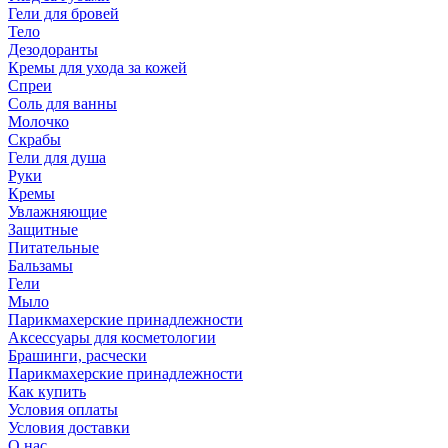
Гели для бровей
Тело
Дезодоранты
Кремы для ухода за кожей
Спреи
Соль для ванны
Молочко
Скрабы
Гели для душа
Руки
Кремы
Увлажняющие
Защитные
Питательные
Бальзамы
Гели
Мыло
Парикмахерские принадлежности
Аксессуары для косметологии
Брашинги, расчески
Парикмахерские принадлежности
Как купить
Условия оплаты
Условия доставки
О нас