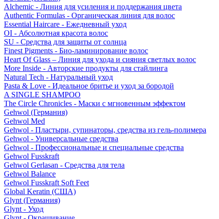
Alchemic - Линия для усиления и поддержания цвета
Authentic Formulas - Органическая линия для волос
Essential Haircare - Eжедневный уход
OI - Абсолютная красота волос
SU - Средства для защиты от солнца
Finest Pigments - Био-ламинирование волос
Heart Of Glass – Линия для ухода и сияния светлых волос
More Inside - Авторские продукты для стайлинга
Natural Tech - Натуральный уход
Pasta & Love - Идеальное бритье и уход за бородой
A SINGLE SHAMPOO
The Circle Chronicles - Маски с мгновенным эффектом
Gehwol (Германия)
Gehwol Med
Gehwol - Пластыри, супинаторы, средства из гель-полимера
Gehwol - Универсальные средства
Gehwol - Профессиональные и специальные средства
Gehwol Fusskraft
Gehwol Gerlasan - Средства для тела
Gehwol Balance
Gehwol Fusskraft Soft Feet
Global Keratin (США)
Glynt (Германия)
Glynt - Уход
Glynt - Окрашивание