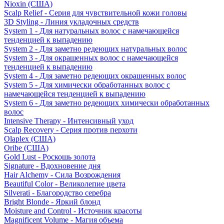
Nioxin (США)
Scalp Relief - Серия для чувствительной кожи головы
3D Styling - Линия укладочных средств
System 1 - Для натуральных волос с намечающейся
тенденцией к выпадению
System 2 - Для заметно редеющих натуральных волос
System 3 - Для окрашенных волос с намечающейся
тенденцией к выпадению
System 4 - Для заметно редеющих окрашенных волос
System 5 - Для химически обработанных волос с
намечающейся тенденцией к выпадению
System 6 - Для заметно редеющих химически обработанных
волос
Intensive Therapy - Интенсивный уход
Scalp Recovery - Серия против перхоти
Olaplex (США)
Oribe (США)
Gold Lust - Роскошь золота
Signature - Вдохновение дня
Hair Alchemy - Сила Возрождения
Beautiful Color - Великолепие цвета
Silverati - Благородство серебра
Bright Blonde - Яркий блонд
Moisture and Control - Источник красоты
Magnificent Volume - Магия объема