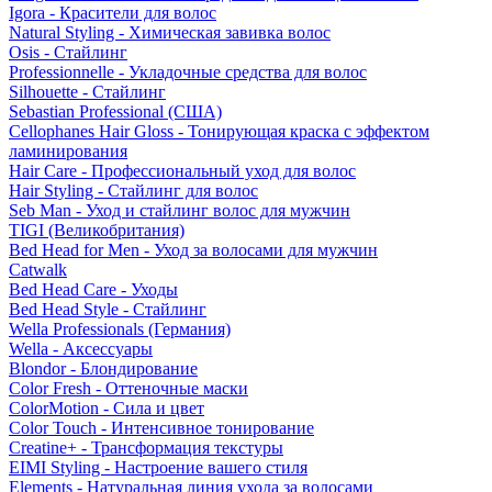
Igora - Красители для волос
Natural Styling - Химическая завивка волос
Osis - Стайлинг
Professionnelle - Укладочные средства для волос
Silhouette - Стайлинг
Sebastian Professional (США)
Cellophanes Hair Gloss - Тонирующая краска с эффектом
ламинирования
Hair Care - Профессиональный уход для волос
Hair Styling - Стайлинг для волос
Seb Man - Уход и стайлинг волос для мужчин
TIGI (Великобритания)
Bed Head for Men - Уход за волосами для мужчин
Catwalk
Bed Head Care - Уходы
Bed Head Style - Стайлинг
Wella Professionals (Германия)
Wella - Аксессуары
Blondor - Блондирование
Color Fresh - Оттеночные маски
ColorMotion - Сила и цвет
Color Touch - Интенсивное тонирование
Creatine+ - Трансформация текстуры
EIMI Styling - Настроение вашего стиля
Elements - Натуральная линия ухода за волосами