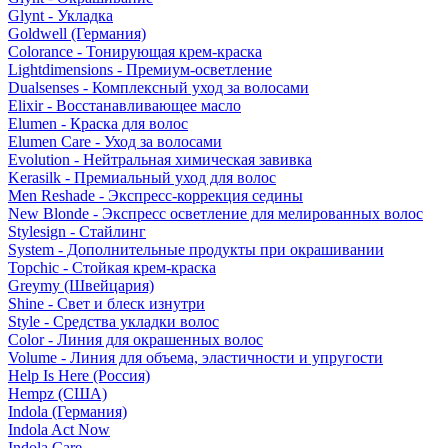
Glynt - Укладка
Goldwell (Германия)
Colorance - Тонирующая крем-краска
Lightdimensions - Премиум-осветление
Dualsenses - Комплексный уход за волосами
Elixir - Восстанавливающее масло
Elumen - Краска для волос
Elumen Care - Уход за волосами
Evolution - Нейтральная химическая завивка
Kerasilk - Премиальный уход для волос
Men Reshade - Экспресс-коррекция седины
New Blonde - Экспресс осветление для мелированных волос
Stylesign - Стайлинг
System - Дополнительные продукты при окрашивании
Topchic - Стойкая крем-краска
Greymy (Швейцария)
Shine - Свет и блеск изнутри
Style - Средства укладки волос
Color - Линия для окрашенных волос
Volume - Линия для объема, эластичности и упругости
Help Is Here (Россия)
Hempz (США)
Indola (Германия)
Indola Act Now
Indola Care