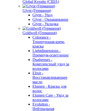
Global Keratin (США)
Glynt (Германия)
Glynt - Уход
Glynt - Окрашивание
Glynt - Укладка
Goldwell (Германия)
Colorance -
Тонирующая крем-
краска
Lightdimensions -
Премиум-осветление
Dualsenses -
Комплексный уход за
волосами
Elixir -
Восстанавливающее
масло
Elumen - Краска для
волос
Elumen Care - Уход за
волосами
Evolution -
Нейтральная