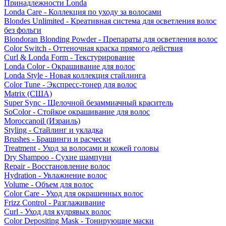
Принадлежности Londa
Londa Care - Коллекция по уходу за волосами
Blondes Unlimited - Креативная система для осветления волос
без фольги
Blondoran Blonding Powder - Препараты для осветления волос
Color Switch - Оттеночная краска прямого действия
Curl & Londa Form - Текстурирование
Londa Color - Окрашивание для волос
Londa Style - Новая коллекция стайлинга
Color Tune - Экспресс-тонер для волос
Matrix (США)
Super Sync - Щелочной безаммиачный краситель
SoColor - Стойкое окрашивание для волос
Moroccanoil (Израиль)
Styling - Стайлинг и укладка
Brushes - Брашинги и расчески
Treatment - Уход за волосами и кожей головы
Dry Shampoo - Сухие шампуни
Repair - Восстановление волос
Hydration - Увлажнение волос
Volume - Объем для волос
Color Care - Уход для окрашенных волос
Frizz Control - Разглаживание
Curl - Уход для кудрявых волос
Color Depositing Mask - Тонирующие маски