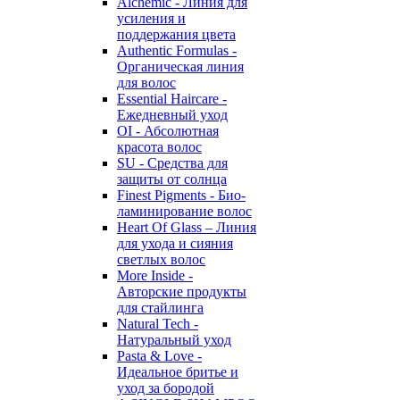
Alchemic - Линия для
усиления и
поддержания цвета
Authentic Formulas -
Органическая линия
для волос
Essential Haircare -
Eжедневный уход
OI - Абсолютная
красота волос
SU - Средства для
защиты от солнца
Finest Pigments - Био-
ламинирование волос
Heart Of Glass – Линия
для ухода и сияния
светлых волос
More Inside -
Авторские продукты
для стайлинга
Natural Tech -
Натуральный уход
Pasta & Love -
Идеальное бритье и
уход за бородой