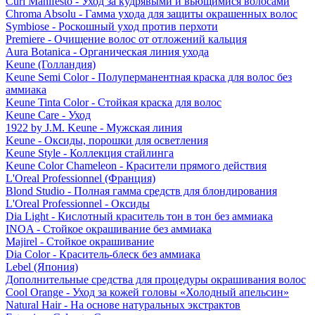
Curl Manifesto - Уход за кудрявыми и вьющимися волосами
Chroma Absolu - Гамма ухода для защиты окрашенных волос
Symbiose - Роскошный уход против перхоти
Premiere - Очищение волос от отложений кальция
Aura Botanica - Органическая линия ухода
Keune (Голландия)
Keune Semi Color - Полуперманентная краска для волос без
аммиака
Keune Tinta Color - Стойкая краска для волос
Keune Care - Уход
1922 by J.M. Keune - Мужская линия
Keune - Оксиды, порошки для осветления
Keune Style - Коллекция стайлинга
Keune Color Chameleon - Красители прямого действия
L'Oreal Professionnel (Франция)
Blond Studio - Полная гамма средств для блондирования
L'Oreal Professionnel - Оксиды
Dia Light - Кислотный краситель тон в тон без аммиака
INOA - Стойкое окрашивание без аммиака
Majirel - Стойкое окрашивание
Dia Color - Краситель-блеск без аммиака
Lebel (Япония)
Дополнительные средства для процедуры окрашивания волос
Cool Orange - Уход за кожей головы «Холодный апельсин»
Natural Hair - На основе натуральных экстрактов