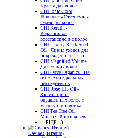
CHI Ionic Hair Color -
Краска для волос
CHI Ionic Color
Illuminate - Оттеночная
серия для волос
CHI Keratin -
Кератиновое
восстановление волос
CHI Luxury Black Seed
Oil - Линия уходов для
поврежденных волос
CHI Magnified Volume -
Для тонких волос
CHI Olive Organics - На
основе натуральных
ингредиентов
CHI Rose Hip Oil -
Защита цвета
окрашенных волос с
маслом шиповника
CHI Tea Tree Oil -
Масло чайного дерева
+ ЕЩЕ 13
Davines (Италия)