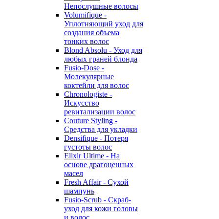
Непослушные волосы
Volumifique -
Уплотняющий уход для
создания объема
тонких волос
Blond Absolu - Уход для
любых граней блонда
Fusio-Dose -
Молекулярные
коктейли для волос
Chronologiste -
Искусство
ревитализации волос
Couture Styling -
Средства для укладки
Densifique - Потеря
густоты волос
Elixir Ultime - На
основе драгоценных
масел
Fresh Affair - Сухой
шампунь
Fusio-Scrub - Скраб-
уход для кожи головы
и волос