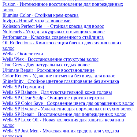
Fusion - Интенсивное восстановление для поврежденных
волос
Illumina Color - Стойкая крем-краска
Invigo - Новый уход за волосами
Koleston Perfect Me + - Стойкая краска для волос
Nutricurls - Уход для кудрявых и вьющихся волос
Performance - Классика современного стайлинга
Oil Reflections - Квинтэссенция блеска для сияния ваших
волос
Wella - Окислители
Wella°Plex - Восстановление структуры волос
True Grey - Для натуральных седых волос
Ultimate Repair - Роскошное восстановление
Color Renew - Удаление пигмента без вреда для волос
Shinefinity - Стойкое цветное глазирование без аммиака
Wella SP (Германия)
Wella SP Balance - Для чувствительной кожи головы
Wella SP Clear Scalp - Очищение против перхоти
Wella SP Color Save - Сохранение цвета для окрашенных волос
Wella SP Hydrate - Увлажнение для нормальных и сухих волос
Wella SP Repair - Восстановление для поврежденных волос
Wella SP Luxe Oil - Новая коллекция для защиты кератина
волос
Wella SP Just Men - Мужская линия средств для ухода за
волосами