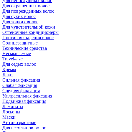
Для непослушных волос
Для окрашенных волос
Для поврежденных волос
Для сухих волос
Для тонких волос
Для чувствительной кожи
Оттеночные кондиционеры
Против выпадения волос
Солнцезащитные
Технические средства
Несмываемые
Travel-size
Для седых волос
Кремы
Лаки
Сильная фиксация
Слабая фиксация
Средняя фиксация
Ультрасильная фиксация
Подвижная фиксация
Ламинаты
Лосьоны
Маски
Антивозрастные
Для всех типов волос