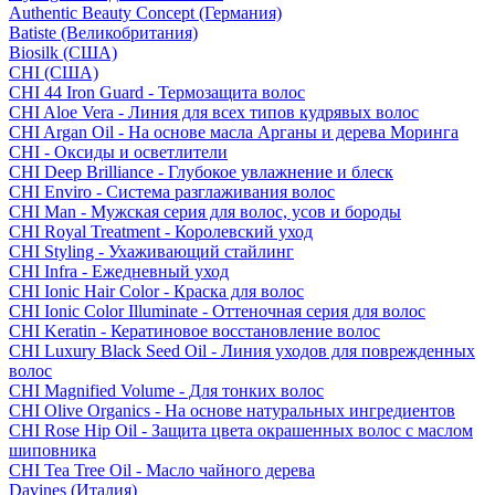
Authentic Beauty Concept (Германия)
Batiste (Великобритания)
Biosilk (США)
CHI (США)
CHI 44 Iron Guard - Термозащита волос
CHI Aloe Vera - Линия для всех типов кудрявых волос
CHI Argan Oil - На основе масла Арганы и дерева Моринга
CHI - Оксиды и осветлители
CHI Deep Brilliance - Глубокое увлажнение и блеск
CHI Enviro - Система разглаживания волос
CHI Man - Мужская серия для волос, усов и бороды
CHI Royal Treatment - Королевский уход
CHI Styling - Ухаживающий стайлинг
CHI Infra - Ежедневный уход
CHI Ionic Hair Color - Краска для волос
CHI Ionic Color Illuminate - Оттеночная серия для волос
CHI Keratin - Кератиновое восстановление волос
CHI Luxury Black Seed Oil - Линия уходов для поврежденных
волос
CHI Magnified Volume - Для тонких волос
CHI Olive Organics - На основе натуральных ингредиентов
CHI Rose Hip Oil - Защита цвета окрашенных волос с маслом
шиповника
CHI Tea Tree Oil - Масло чайного дерева
Davines (Италия)