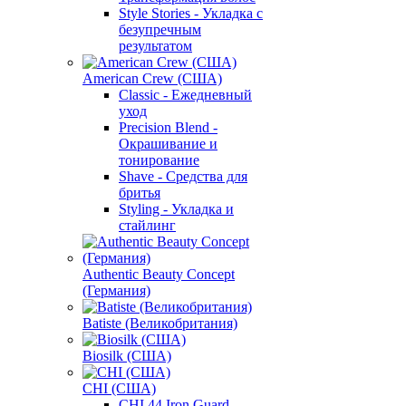
Style Stories - Укладка с
безупречным
результатом
American Crew (США)
Classic - Ежедневный
уход
Precision Blend -
Окрашивание и
тонирование
Shave - Средства для
бритья
Styling - Укладка и
стайлинг
Authentic Beauty Concept
(Германия)
Batiste (Великобритания)
Biosilk (США)
CHI (США)
CHI 44 Iron Guard -