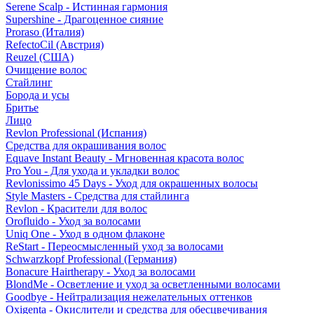
Serene Scalp - Истинная гармония
Supershine - Драгоценное сияние
Proraso (Италия)
RefectoCil (Австрия)
Reuzel (США)
Очищение волос
Стайлинг
Борода и усы
Бритье
Лицо
Revlon Professional (Испания)
Средства для окрашивания волос
Equave Instant Beauty - Мгновенная красота волос
Pro You - Для ухода и укладки волос
Revlonissimo 45 Days - Уход для окрашенных волосы
Style Masters - Средства для стайлинга
Revlon - Красители для волос
Orofluido - Уход за волосами
Uniq One - Уход в одном флаконе
ReStart - Переосмысленный уход за волосами
Schwarzkopf Professional (Германия)
Bonacure Hairtherapy - Уход за волосами
BlondMe - Осветление и уход за осветленными волосами
Goodbye - Нейтрализация нежелательных оттенков
Oxigenta - Окислители и средства для обесцвечивания