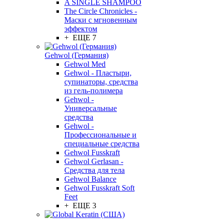
A SINGLE SHAMPOO
The Circle Chronicles -
Маски с мгновенным
эффектом
+ ЕЩЕ 7
Gehwol (Германия)
Gehwol Med
Gehwol - Пластыри,
супинаторы, средства
из гель-полимера
Gehwol -
Универсальные
средства
Gehwol -
Профессиональные и
специальные средства
Gehwol Fusskraft
Gehwol Gerlasan -
Средства для тела
Gehwol Balance
Gehwol Fusskraft Soft
Feet
+ ЕЩЕ 3