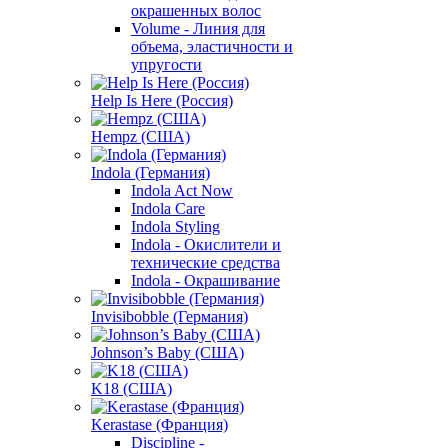
окрашенных волос
Volume - Линия для
объема, эластичности и
упругости
Help Is Here (Россия)
Hempz (США)
Indola (Германия)
Indola Act Now
Indola Care
Indola Styling
Indola - Окислители и
технические средства
Indola - Окрашивание
Invisibobble (Германия)
Johnson’s Baby (США)
K18 (США)
Kerastase (Франция)
Discipline -