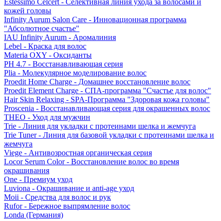
Estessimo Celcert - Селективная линия ухода за волосами и
кожей головы
Infinity Aurum Salon Care - Инновационная программа
"Абсолютное счастье"
IAU Infinity Aurum - Аромалиния
Lebel - Краска для волос
Materia OXY - Оксиданты
PH 4.7 - Восстанавливающая серия
Plia - Молекулярное моделирование волос
Proedit Home Charge - Домашнее восстановление волос
Proedit Element Charge - СПА-программа "Счастье для волос"
Hair Skin Relaxing - SPA-Программа "Здоровая кожа головы"
Proscenia - Восстанавливающая серия для окрашенных волос
THEO - Уход для мужчин
Trie - Линия для укладки с протеинами шелка и жемчуга
Trie Tuner - Линия для базовой укладки с протеинами шелка и
жемчуга
Viege - Антивозростная органическая серия
Locor Serum Color - Восстановление волос во время
окрашивания
One - Премиум уход
Luviona - Окрашивание и anti-age уход
Moii - Средства для волос и рук
Rufor - Бережное выпрямление волос
Londa (Германия)