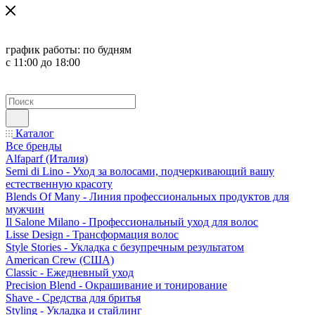
график работы:
по будням
с 11:00 до 18:00
Каталог
Все бренды
Alfaparf (Италия)
Semi di Lino - Уход за волосами, подчеркивающий вашу
естественную красоту
Blends Of Many - Линия профессиональных продуктов для
мужчин
Il Salone Milano - Профессиональный уход для волос
Lisse Design - Трансформация волос
Style Stories - Укладка с безупречным результатом
American Crew (США)
Classic - Ежедневный уход
Precision Blend - Окрашивание и тонирование
Shave - Средства для бритья
Styling - Укладка и стайлинг