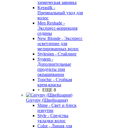
химическая завивка
Kerasilk -
Премиальный уход для
волос
Men Reshade -
Экспресс-коррекция
седины
New Blonde - Экспресс
осветление для
мелированных волос
Stylesign - Стайлинг
System -
Дополнительные
продукты при
окрашивании
Topchic - Стойкая
крем-краска
+ ЕЩЕ 8
Greymy (Швейцария)
Shine - Свет и блеск
изнутри
Style - Средства
укладки волос
Color - Линия для