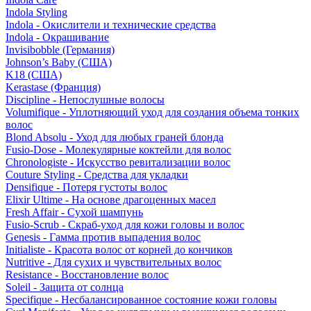
Indola Styling
Indola - Окислители и технические средства
Indola - Окрашивание
Invisibobble (Германия)
Johnson’s Baby (США)
K18 (США)
Kerastase (Франция)
Discipline - Непослушные волосы
Volumifique - Уплотняющий уход для создания объема тонких
волос
Blond Absolu - Уход для любых граней блонда
Fusio-Dose - Молекулярные коктейли для волос
Chronologiste - Искусство ревитализации волос
Couture Styling - Средства для укладки
Densifique - Потеря густоты волос
Elixir Ultime - На основе драгоценных масел
Fresh Affair - Сухой шампунь
Fusio-Scrub - Скраб-уход для кожи головы и волос
Genesis - Гамма против выпадения волос
Initialiste - Красота волос от корней до кончиков
Nutritive - Для сухих и чувствительных волос
Resistance - Восстановление волос
Soleil - Защита от солнца
Specifique - Несбалансированное состояние кожи головы