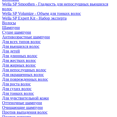
Wella SP Smoothen - Гладкость для непослушных вьющихся
волос
Wella SP Volumize - Объем для тонких волос
Wella SP Expert Kit - Набор эксперта
Волосы
Шампуни
Сухие шампуни
Антивозрастные шампуни
Для всех типов волос
Для вьющихся волос
Для детей
Для длинных волос
Для жестких волос
Для жирных волос
Для непослушных волос
Для окрашенных волос
Для поврежденных волос
Для роста волос
Для сухих волос
Для тонких волос
Для чувствительной кожи
Оттеночные шампуни
Очищающие шампуни
Против выпадения волос
Против перхоти