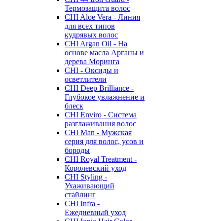
Термозащита волос
CHI Aloe Vera - Линия
для всех типов
кудрявых волос
CHI Argan Oil - На
основе масла Арганы и
дерева Моринга
CHI - Оксиды и
осветлители
CHI Deep Brilliance -
Глубокое увлажнение и
блеск
CHI Enviro - Система
разглаживания волос
CHI Man - Мужская
серия для волос, усов и
бороды
CHI Royal Treatment -
Королевский уход
CHI Styling -
Ухаживающий
стайлинг
CHI Infra -
Ежедневный уход