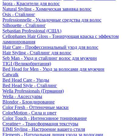
Igora - Красители для волос
Natural Styling - Химическая завивка волос
Osis - Стайлинг
Professionnelle - Укладочные средства для волос
Silhouette - Стайлинг
Sebastian Professional (США)
Cellophanes Hair Gloss - Тонирующая краска с эффектом
ламинирования
Hair Care - Профессиональный уход для волос
Hair Styling - Стайлинг для волос
Seb Man - Уход и стайлинг волос для мужчин
TIGI (Великобритания)
Bed Head for Men - Уход за волосами для мужчин
Catwalk
Bed Head Care - Уходы
Bed Head Style - Стайлинг
Wella Professionals (Германия)
Wella - Аксессуары
Blondor - Блондирование
Color Fresh - Оттеночные маски
ColorMotion - Сила и цвет
Color Touch - Интенсивное тонирование
Creatine+ - Трансформация текстуры
EIMI Styling - Настроение вашего стиля
Elements - Натуральная линия ухода за волосами