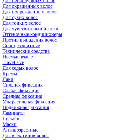
Для непослушных волос
Для окрашенных волос
Для поврежденных волос
Для сухих волос
Для тонких волос
Для чувствительной кожи
Оттеночные кондиционеры
Против выпадения волос
Солнцезащитные
Технические средства
Несмываемые
Travel-size
Для седых волос
Кремы
Лаки
Сильная фиксация
Слабая фиксация
Средняя фиксация
Ультрасильная фиксация
Подвижная фиксация
Ламинаты
Лосьоны
Маски
Антивозрастные
Для всех типов волос