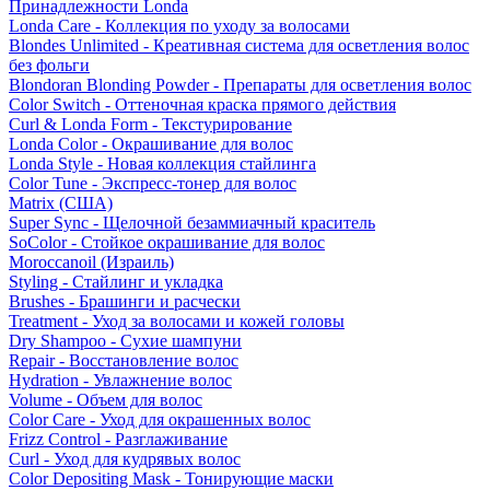
Принадлежности Londa
Londa Care - Коллекция по уходу за волосами
Blondes Unlimited - Креативная система для осветления волос
без фольги
Blondoran Blonding Powder - Препараты для осветления волос
Color Switch - Оттеночная краска прямого действия
Curl & Londa Form - Текстурирование
Londa Color - Окрашивание для волос
Londa Style - Новая коллекция стайлинга
Color Tune - Экспресс-тонер для волос
Matrix (США)
Super Sync - Щелочной безаммиачный краситель
SoColor - Стойкое окрашивание для волос
Moroccanoil (Израиль)
Styling - Стайлинг и укладка
Brushes - Брашинги и расчески
Treatment - Уход за волосами и кожей головы
Dry Shampoo - Сухие шампуни
Repair - Восстановление волос
Hydration - Увлажнение волос
Volume - Объем для волос
Color Care - Уход для окрашенных волос
Frizz Control - Разглаживание
Curl - Уход для кудрявых волос
Color Depositing Mask - Тонирующие маски