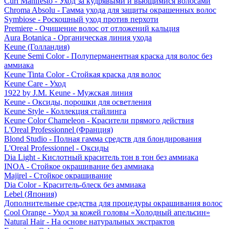
Curl Manifesto - Уход за кудрявыми и вьющимися волосами
Chroma Absolu - Гамма ухода для защиты окрашенных волос
Symbiose - Роскошный уход против перхоти
Premiere - Очищение волос от отложений кальция
Aura Botanica - Органическая линия ухода
Keune (Голландия)
Keune Semi Color - Полуперманентная краска для волос без
аммиака
Keune Tinta Color - Стойкая краска для волос
Keune Care - Уход
1922 by J.M. Keune - Мужская линия
Keune - Оксиды, порошки для осветления
Keune Style - Коллекция стайлинга
Keune Color Chameleon - Красители прямого действия
L'Oreal Professionnel (Франция)
Blond Studio - Полная гамма средств для блондирования
L'Oreal Professionnel - Оксиды
Dia Light - Кислотный краситель тон в тон без аммиака
INOA - Стойкое окрашивание без аммиака
Majirel - Стойкое окрашивание
Dia Color - Краситель-блеск без аммиака
Lebel (Япония)
Дополнительные средства для процедуры окрашивания волос
Cool Orange - Уход за кожей головы «Холодный апельсин»
Natural Hair - На основе натуральных экстрактов