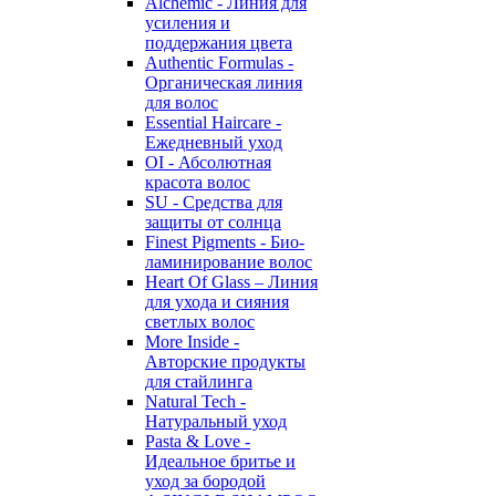
Alchemic - Линия для
усиления и
поддержания цвета
Authentic Formulas -
Органическая линия
для волос
Essential Haircare -
Eжедневный уход
OI - Абсолютная
красота волос
SU - Средства для
защиты от солнца
Finest Pigments - Био-
ламинирование волос
Heart Of Glass – Линия
для ухода и сияния
светлых волос
More Inside -
Авторские продукты
для стайлинга
Natural Tech -
Натуральный уход
Pasta & Love -
Идеальное бритье и
уход за бородой