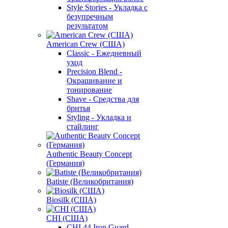
Style Stories - Укладка с
безупречным
результатом
American Crew (США)
Classic - Ежедневный
уход
Precision Blend -
Окрашивание и
тонирование
Shave - Средства для
бритья
Styling - Укладка и
стайлинг
Authentic Beauty Concept
(Германия)
Batiste (Великобритания)
Biosilk (США)
CHI (США)
CHI 44 Iron Guard -