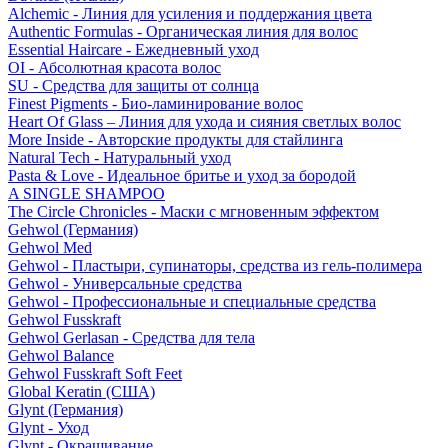
Alchemic - Линия для усиления и поддержания цвета
Authentic Formulas - Органическая линия для волос
Essential Haircare - Eжедневный уход
OI - Абсолютная красота волос
SU - Средства для защиты от солнца
Finest Pigments - Био-ламинирование волос
Heart Of Glass – Линия для ухода и сияния светлых волос
More Inside - Авторские продукты для стайлинга
Natural Tech - Натуральный уход
Pasta & Love - Идеальное бритье и уход за бородой
A SINGLE SHAMPOO
The Circle Chronicles - Маски с мгновенным эффектом
Gehwol (Германия)
Gehwol Med
Gehwol - Пластыри, супинаторы, средства из гель-полимера
Gehwol - Универсальные средства
Gehwol - Профессиональные и специальные средства
Gehwol Fusskraft
Gehwol Gerlasan - Средства для тела
Gehwol Balance
Gehwol Fusskraft Soft Feet
Global Keratin (США)
Glynt (Германия)
Glynt - Уход
Glynt - Окрашивание