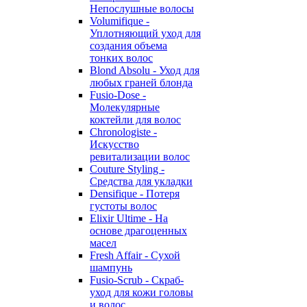
Непослушные волосы
Volumifique -
Уплотняющий уход для
создания объема
тонких волос
Blond Absolu - Уход для
любых граней блонда
Fusio-Dose -
Молекулярные
коктейли для волос
Chronologiste -
Искусство
ревитализации волос
Couture Styling -
Средства для укладки
Densifique - Потеря
густоты волос
Elixir Ultime - На
основе драгоценных
масел
Fresh Affair - Сухой
шампунь
Fusio-Scrub - Скраб-
уход для кожи головы
и волос