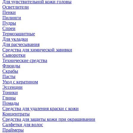
Для чувствительной кожи головы
Осветлители
Пенки
Пилинги
Пудры
Спреи
Термозащитные
Для укладки
Для расчесывания
Средства для химической завивки
Сыворотки
Технические средства
Флюиды
Скрабы
Пасты
Уход с кератином
Эссенции
Тоники
Глины
Помады
Средства для удаления краски с кожи
Концентраты
Средства для защиты кожи при окрашивании
Салфетки для волос
Праймеры