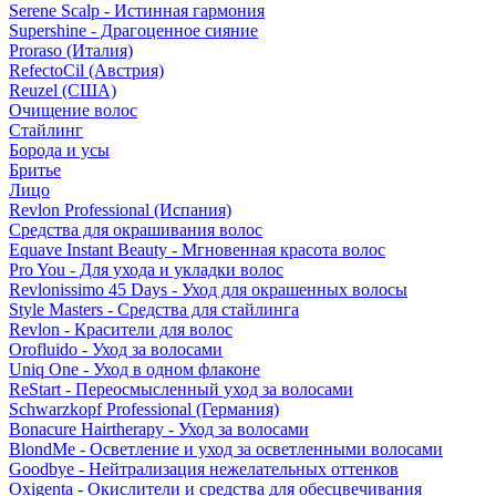
Serene Scalp - Истинная гармония
Supershine - Драгоценное сияние
Proraso (Италия)
RefectoCil (Австрия)
Reuzel (США)
Очищение волос
Стайлинг
Борода и усы
Бритье
Лицо
Revlon Professional (Испания)
Средства для окрашивания волос
Equave Instant Beauty - Мгновенная красота волос
Pro You - Для ухода и укладки волос
Revlonissimo 45 Days - Уход для окрашенных волосы
Style Masters - Средства для стайлинга
Revlon - Красители для волос
Orofluido - Уход за волосами
Uniq One - Уход в одном флаконе
ReStart - Переосмысленный уход за волосами
Schwarzkopf Professional (Германия)
Bonacure Hairtherapy - Уход за волосами
BlondMe - Осветление и уход за осветленными волосами
Goodbye - Нейтрализация нежелательных оттенков
Oxigenta - Окислители и средства для обесцвечивания