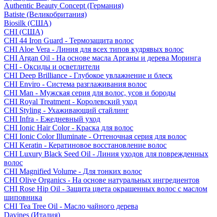
Authentic Beauty Concept (Германия)
Batiste (Великобритания)
Biosilk (США)
CHI (США)
CHI 44 Iron Guard - Термозащита волос
CHI Aloe Vera - Линия для всех типов кудрявых волос
CHI Argan Oil - На основе масла Арганы и дерева Моринга
CHI - Оксиды и осветлители
CHI Deep Brilliance - Глубокое увлажнение и блеск
CHI Enviro - Система разглаживания волос
CHI Man - Мужская серия для волос, усов и бороды
CHI Royal Treatment - Королевский уход
CHI Styling - Ухаживающий стайлинг
CHI Infra - Ежедневный уход
CHI Ionic Hair Color - Краска для волос
CHI Ionic Color Illuminate - Оттеночная серия для волос
CHI Keratin - Кератиновое восстановление волос
CHI Luxury Black Seed Oil - Линия уходов для поврежденных
волос
CHI Magnified Volume - Для тонких волос
CHI Olive Organics - На основе натуральных ингредиентов
CHI Rose Hip Oil - Защита цвета окрашенных волос с маслом
шиповника
CHI Tea Tree Oil - Масло чайного дерева
Davines (Италия)