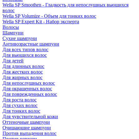
Wella SP Smoothen - Гладкость для непослушных вьющихся
волос
Wella SP Volumize - Объем для тонких волос
Wella SP Expert Kit - Набор эксперта
Волосы
Шампуни
Сухие шампуни
Антивозрастные шампуни
Для всех типов волос
Для вьющихся волос
Для детей
Для длинных волос
Для жестких волос
Для жирных волос
Для непослушных волос
Для окрашенных волос
Для поврежденных волос
Для роста волос
Для сухих волос
Для тонких волос
Для чувствительной кожи
Оттеночные шампуни
Очищающие шампуни
Против выпадения волос
Против перхоти