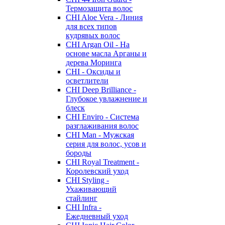
Термозащита волос
CHI Aloe Vera - Линия
для всех типов
кудрявых волос
CHI Argan Oil - На
основе масла Арганы и
дерева Моринга
CHI - Оксиды и
осветлители
CHI Deep Brilliance -
Глубокое увлажнение и
блеск
CHI Enviro - Система
разглаживания волос
CHI Man - Мужская
серия для волос, усов и
бороды
CHI Royal Treatment -
Королевский уход
CHI Styling -
Ухаживающий
стайлинг
CHI Infra -
Ежедневный уход