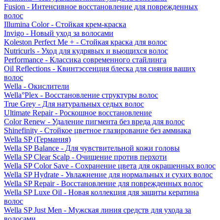
Fusion - Интенсивное восстановление для поврежденных
волос
Illumina Color - Стойкая крем-краска
Invigo - Новый уход за волосами
Koleston Perfect Me + - Стойкая краска для волос
Nutricurls - Уход для кудрявых и вьющихся волос
Performance - Классика современного стайлинга
Oil Reflections - Квинтэссенция блеска для сияния ваших
волос
Wella - Окислители
Wella°Plex - Восстановление структуры волос
True Grey - Для натуральных седых волос
Ultimate Repair - Роскошное восстановление
Color Renew - Удаление пигмента без вреда для волос
Shinefinity - Стойкое цветное глазирование без аммиака
Wella SP (Германия)
Wella SP Balance - Для чувствительной кожи головы
Wella SP Clear Scalp - Очищение против перхоти
Wella SP Color Save - Сохранение цвета для окрашенных волос
Wella SP Hydrate - Увлажнение для нормальных и сухих волос
Wella SP Repair - Восстановление для поврежденных волос
Wella SP Luxe Oil - Новая коллекция для защиты кератина
волос
Wella SP Just Men - Мужская линия средств для ухода за
волосами