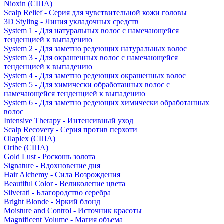
Nioxin (США)
Scalp Relief - Серия для чувствительной кожи головы
3D Styling - Линия укладочных средств
System 1 - Для натуральных волос с намечающейся
тенденцией к выпадению
System 2 - Для заметно редеющих натуральных волос
System 3 - Для окрашенных волос с намечающейся
тенденцией к выпадению
System 4 - Для заметно редеющих окрашенных волос
System 5 - Для химически обработанных волос с
намечающейся тенденцией к выпадению
System 6 - Для заметно редеющих химически обработанных
волос
Intensive Therapy - Интенсивный уход
Scalp Recovery - Серия против перхоти
Olaplex (США)
Oribe (США)
Gold Lust - Роскошь золота
Signature - Вдохновение дня
Hair Alchemy - Сила Возрождения
Beautiful Color - Великолепие цвета
Silverati - Благородство серебра
Bright Blonde - Яркий блонд
Moisture and Control - Источник красоты
Magnificent Volume - Магия объема