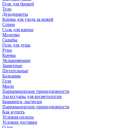
Гели для бровей
Тело
Дезодоранты
Кремы для ухода за кожей
Спреи
Соль для ванны
Молочко
Скрабы
Гели для душа
Руки
Кремы
Увлажняющие
Защитные
Питательные
Бальзамы
Гели
Мыло
Парикмахерские принадлежности
Аксессуары для косметологии
Брашинги, расчески
Парикмахерские принадлежности
Как купить
Условия оплаты
Условия доставки
О нас