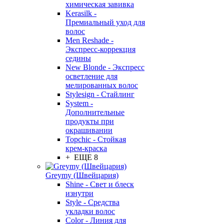
химическая завивка
Kerasilk -
Премиальный уход для
волос
Men Reshade -
Экспресс-коррекция
седины
New Blonde - Экспресс
осветление для
мелированных волос
Stylesign - Стайлинг
System -
Дополнительные
продукты при
окрашивании
Topchic - Стойкая
крем-краска
+ ЕЩЕ 8
Greymy (Швейцария)
Shine - Свет и блеск
изнутри
Style - Средства
укладки волос
Color - Линия для