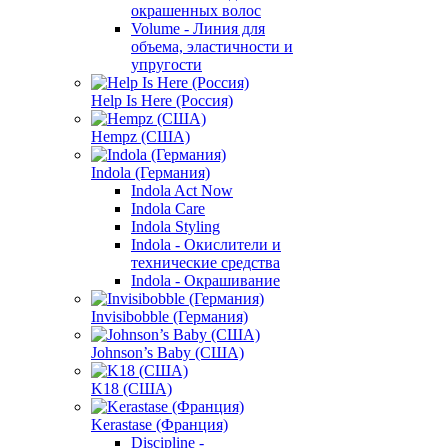
окрашенных волос
Volume - Линия для
объема, эластичности и
упругости
Help Is Here (Россия)
Hempz (США)
Indola (Германия)
Indola Act Now
Indola Care
Indola Styling
Indola - Окислители и
технические средства
Indola - Окрашивание
Invisibobble (Германия)
Johnson’s Baby (США)
K18 (США)
Kerastase (Франция)
Discipline -