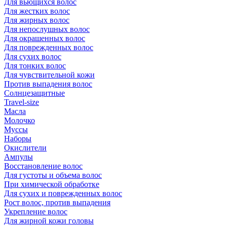
Для вьющихся волос
Для жестких волос
Для жирных волос
Для непослушных волос
Для окрашенных волос
Для поврежденных волос
Для сухих волос
Для тонких волос
Для чувствительной кожи
Против выпадения волос
Солнцезащитные
Travel-size
Масла
Молочко
Муссы
Наборы
Окислители
Ампулы
Восстановление волос
Для густоты и объема волос
При химической обработке
Для сухих и поврежденных волос
Рост волос, против выпадения
Укрепление волос
Для жирной кожи головы