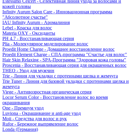
Estessimo Celcert - Селективная линия ухода за волосами и
кожей головы
Infinity Aurum Salon Care - Инновационная программа
"Абсолютное счастье"
IAU Infinity Aurum - Аромалиния
Lebel - Краска для волос
Materia OXY - Оксиданты
PH 4.7 - Восстанавливающая серия
Plia - Молекулярное моделирование волос
Proedit Home Charge - Домашнее восстановление волос
Proedit Element Charge - СПА-программа "Счастье для волос"
Hair Skin Relaxing - SPA-Программа "Здоровая кожа головы"
Proscenia - Восстанавливающая серия для окрашенных волос
THEO - Уход для мужчин
Trie - Линия для укладки с протеинами шелка и жемчуга
Trie Tuner - Линия для базовой укладки с протеинами шелка и
жемчуга
Viege - Антивозростная органическая серия
Locor Serum Color - Восстановление волос во время
окрашивания
One - Премиум уход
Luviona - Окрашивание и anti-age уход
Moii - Средства для волос и рук
Rufor - Бережное выпрямление волос
Londa (Германия)