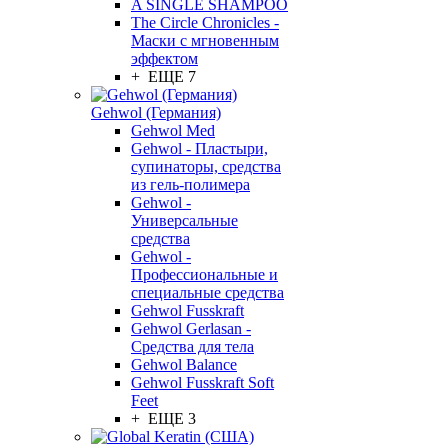
A SINGLE SHAMPOO
The Circle Chronicles -
Маски с мгновенным
эффектом
+ ЕЩЕ 7
Gehwol (Германия)
Gehwol Med
Gehwol - Пластыри,
супинаторы, средства
из гель-полимера
Gehwol -
Универсальные
средства
Gehwol -
Профессиональные и
специальные средства
Gehwol Fusskraft
Gehwol Gerlasan -
Средства для тела
Gehwol Balance
Gehwol Fusskraft Soft
Feet
+ ЕЩЕ 3