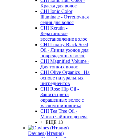
CHI Ionic Hair Color -
Краска для волос
CHI Ionic Color
Illuminate - Оттеночная
серия для волос
CHI Keratin -
Кератиновое
восстановление волос
CHI Luxury Black Seed
Oil - Линия уходов для
поврежденных волос
CHI Magnified Volume -
Для тонких волос
CHI Olive Organics - На
основе натуральных
ингредиентов
CHI Rose Hip Oil -
Защита цвета
окрашенных волос с
маслом шиповника
CHI Tea Tree Oil -
Масло чайного дерева
+ ЕЩЕ 13
Davines (Италия)