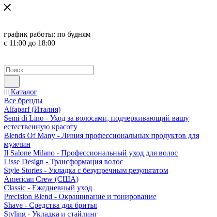
график работы:
по будням
с 11:00 до 18:00
Каталог
Все бренды
Alfaparf (Италия)
Semi di Lino - Уход за волосами, подчеркивающий вашу
естественную красоту
Blends Of Many - Линия профессиональных продуктов для
мужчин
Il Salone Milano - Профессиональный уход для волос
Lisse Design - Трансформация волос
Style Stories - Укладка с безупречным результатом
American Crew (США)
Classic - Ежедневный уход
Precision Blend - Окрашивание и тонирование
Shave - Средства для бритья
Styling - Укладка и стайлинг