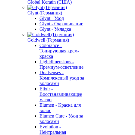
Global Keratin (США)
Glynt (Германия)
Glynt - Уход
Glynt - Окрашивание
Glynt - Укладка
Goldwell (Германия)
Colorance -
Тонирующая крем-
краска
Lightdimensions -
Премиум-осветление
Dualsenses -
Комплексный уход за
волосами
Elixir -
Восстанавливающее
масло
Elumen - Краска для
волос
Elumen Care - Уход за
волосами
Evolution -
Нейтральная