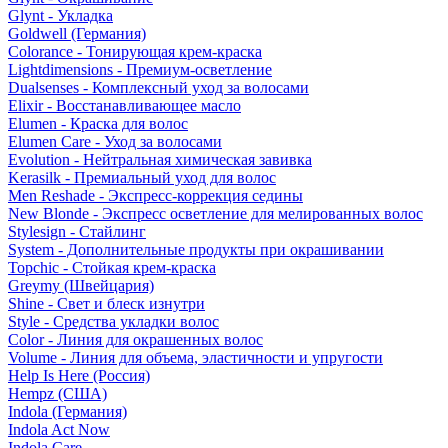
Glynt - Укладка
Goldwell (Германия)
Colorance - Тонирующая крем-краска
Lightdimensions - Премиум-осветление
Dualsenses - Комплексный уход за волосами
Elixir - Восстанавливающее масло
Elumen - Краска для волос
Elumen Care - Уход за волосами
Evolution - Нейтральная химическая завивка
Kerasilk - Премиальный уход для волос
Men Reshade - Экспресс-коррекция седины
New Blonde - Экспресс осветление для мелированных волос
Stylesign - Стайлинг
System - Дополнительные продукты при окрашивании
Topchic - Стойкая крем-краска
Greymy (Швейцария)
Shine - Свет и блеск изнутри
Style - Средства укладки волос
Color - Линия для окрашенных волос
Volume - Линия для объема, эластичности и упругости
Help Is Here (Россия)
Hempz (США)
Indola (Германия)
Indola Act Now
Indola Care