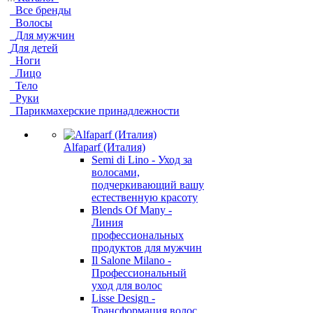
Все бренды
Волосы
Для мужчин
Для детей
Ноги
Лицо
Тело
Руки
Парикмахерские принадлежности
Alfaparf (Италия)
Semi di Lino - Уход за
волосами,
подчеркивающий вашу
естественную красоту
Blends Of Many -
Линия
профессиональных
продуктов для мужчин
Il Salone Milano -
Профессиональный
уход для волос
Lisse Design -
Трансформация волос