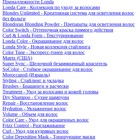
Принадлежности Londa
Londa Care - Коллекция по уходу за волосами
Blondes Unlimited - Креативная система для осветления волос
без фольги
Blondoran Blonding Powder - Препараты для осветления волос
Color Switch - Оттеночная краска прямого действия
Curl & Londa Form - Текстурирование
Londa Color - Окрашивание для волос
Londa Style - Новая коллекция стайлинга
Color Tune - Экспресс-тонер для волос
Matrix (США)
Super Sync - Щелочной безаммиачный краситель
SoColor - Стойкое окрашивание для волос
Moroccanoil (Израиль)
Styling - Стайлинг и укладка
Brushes - Брашинги и расчески
Treatment - Уход за волосами и кожей головы
Dry Shampoo - Сухие шампуни
Repair - Восстановление волос
Hydration - Увлажнение волос
Volume - Объем для волос
Color Care - Уход для окрашенных волос
Frizz Control - Разглаживание
Curl - Уход для кудрявых волос
Color Depositing Mask - Тонирующие маски