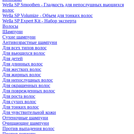
Wella SP Smoothen - Гладкость для непослушных вьющихся
волос
Wella SP Volumize - Объем для тонких волос
Wella SP Expert Kit - Набор эксперта
Волосы
Шампуни
Сухие шампуни
Антивозрастные шампуни
Для всех типов волос
Для вьющихся волос
Для детей
Для длинных волос
Для жестких волос
Для жирных волос
Для непослушных волос
Для окрашенных волос
Для поврежденных волос
Для роста волос
Для сухих волос
Для тонких волос
Для чувствительной кожи
Оттеночные шампуни
Очищающие шампуни
Против выпадения волос
Против перхоти