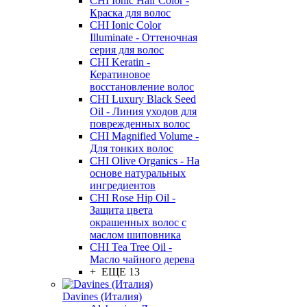
CHI Ionic Hair Color -
Краска для волос
CHI Ionic Color
Illuminate - Оттеночная
серия для волос
CHI Keratin -
Кератиновое
восстановление волос
CHI Luxury Black Seed
Oil - Линия уходов для
поврежденных волос
CHI Magnified Volume -
Для тонких волос
CHI Olive Organics - На
основе натуральных
ингредиентов
CHI Rose Hip Oil -
Защита цвета
окрашенных волос с
маслом шиповника
CHI Tea Tree Oil -
Масло чайного дерева
+ ЕЩЕ 13
Davines (Италия)