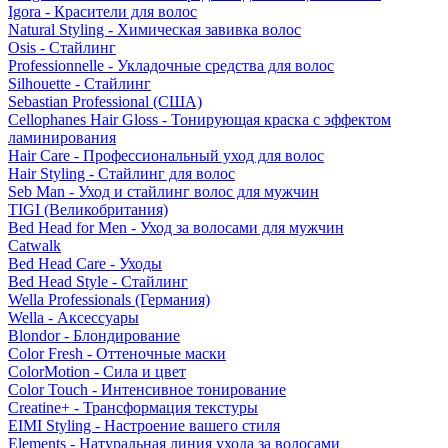
Igora - Красители для волос
Natural Styling - Химическая завивка волос
Osis - Стайлинг
Professionnelle - Укладочные средства для волос
Silhouette - Стайлинг
Sebastian Professional (США)
Cellophanes Hair Gloss - Тонирующая краска с эффектом
ламинирования
Hair Care - Профессиональный уход для волос
Hair Styling - Стайлинг для волос
Seb Man - Уход и стайлинг волос для мужчин
TIGI (Великобритания)
Bed Head for Men - Уход за волосами для мужчин
Catwalk
Bed Head Care - Уходы
Bed Head Style - Стайлинг
Wella Professionals (Германия)
Wella - Аксессуары
Blondor - Блондирование
Color Fresh - Оттеночные маски
ColorMotion - Сила и цвет
Color Touch - Интенсивное тонирование
Creatine+ - Трансформация текстуры
EIMI Styling - Настроение вашего стиля
Elements - Натуральная линия ухода за волосами