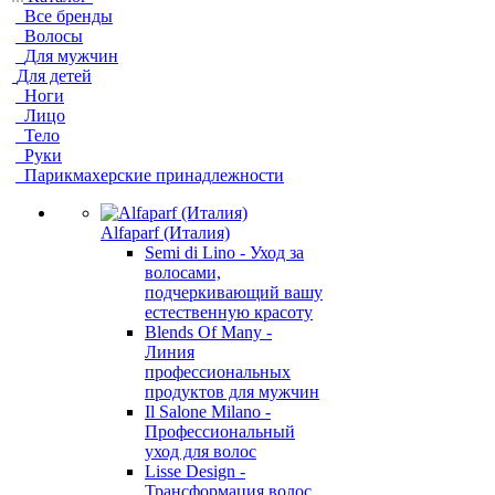
Все бренды
Волосы
Для мужчин
Для детей
Ноги
Лицо
Тело
Руки
Парикмахерские принадлежности
Alfaparf (Италия)
Semi di Lino - Уход за
волосами,
подчеркивающий вашу
естественную красоту
Blends Of Many -
Линия
профессиональных
продуктов для мужчин
Il Salone Milano -
Профессиональный
уход для волос
Lisse Design -
Трансформация волос