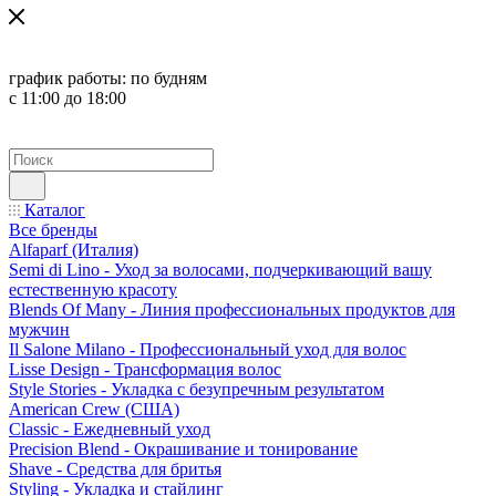
график работы:
по будням
с 11:00 до 18:00
Каталог
Все бренды
Alfaparf (Италия)
Semi di Lino - Уход за волосами, подчеркивающий вашу
естественную красоту
Blends Of Many - Линия профессиональных продуктов для
мужчин
Il Salone Milano - Профессиональный уход для волос
Lisse Design - Трансформация волос
Style Stories - Укладка с безупречным результатом
American Crew (США)
Classic - Ежедневный уход
Precision Blend - Окрашивание и тонирование
Shave - Средства для бритья
Styling - Укладка и стайлинг