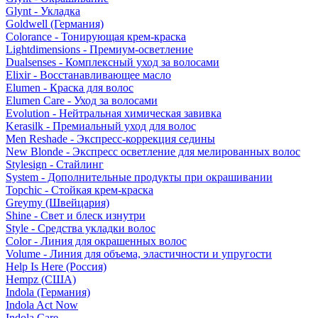
Glynt - Укладка
Goldwell (Германия)
Colorance - Тонирующая крем-краска
Lightdimensions - Премиум-осветление
Dualsenses - Комплексный уход за волосами
Elixir - Восстанавливающее масло
Elumen - Краска для волос
Elumen Care - Уход за волосами
Evolution - Нейтральная химическая завивка
Kerasilk - Премиальный уход для волос
Men Reshade - Экспресс-коррекция седины
New Blonde - Экспресс осветление для мелированных волос
Stylesign - Стайлинг
System - Дополнительные продукты при окрашивании
Topchic - Стойкая крем-краска
Greymy (Швейцария)
Shine - Свет и блеск изнутри
Style - Средства укладки волос
Color - Линия для окрашенных волос
Volume - Линия для объема, эластичности и упругости
Help Is Here (Россия)
Hempz (США)
Indola (Германия)
Indola Act Now
Indola Care