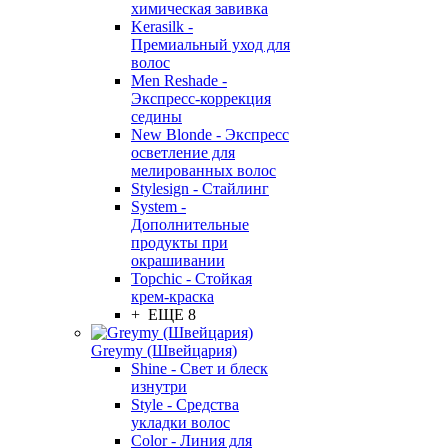
химическая завивка
Kerasilk -
Премиальный уход для
волос
Men Reshade -
Экспресс-коррекция
седины
New Blonde - Экспресс
осветление для
мелированных волос
Stylesign - Стайлинг
System -
Дополнительные
продукты при
окрашивании
Topchic - Стойкая
крем-краска
+ ЕЩЕ 8
Greymy (Швейцария)
Shine - Свет и блеск
изнутри
Style - Средства
укладки волос
Color - Линия для