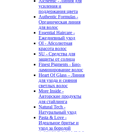
Alchemic - Линия для
усиления и
поддержания цвета
Authentic Formulas -
Органическая линия
для волос
Essential Haircare -
Eжедневный уход
OI - Абсолютная
красота волос
SU - Средства для
защиты от солнца
Finest Pigments - Био-
ламинирование волос
Heart Of Glass – Линия
для ухода и сияния
светлых волос
More Inside -
Авторские продукты
для стайлинга
Natural Tech -
Натуральный уход
Pasta & Love -
Идеальное бритье и
уход за бородой