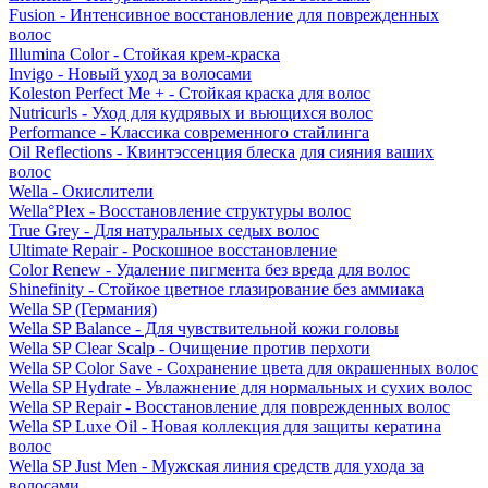
Fusion - Интенсивное восстановление для поврежденных
волос
Illumina Color - Стойкая крем-краска
Invigo - Новый уход за волосами
Koleston Perfect Me + - Стойкая краска для волос
Nutricurls - Уход для кудрявых и вьющихся волос
Performance - Классика современного стайлинга
Oil Reflections - Квинтэссенция блеска для сияния ваших
волос
Wella - Окислители
Wella°Plex - Восстановление структуры волос
True Grey - Для натуральных седых волос
Ultimate Repair - Роскошное восстановление
Color Renew - Удаление пигмента без вреда для волос
Shinefinity - Стойкое цветное глазирование без аммиака
Wella SP (Германия)
Wella SP Balance - Для чувствительной кожи головы
Wella SP Clear Scalp - Очищение против перхоти
Wella SP Color Save - Сохранение цвета для окрашенных волос
Wella SP Hydrate - Увлажнение для нормальных и сухих волос
Wella SP Repair - Восстановление для поврежденных волос
Wella SP Luxe Oil - Новая коллекция для защиты кератина
волос
Wella SP Just Men - Мужская линия средств для ухода за
волосами