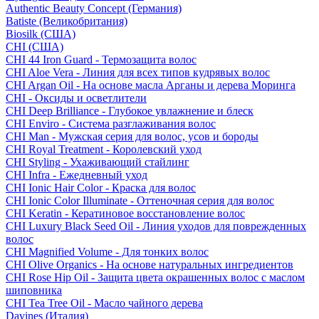
Authentic Beauty Concept (Германия)
Batiste (Великобритания)
Biosilk (США)
CHI (США)
CHI 44 Iron Guard - Термозащита волос
CHI Aloe Vera - Линия для всех типов кудрявых волос
CHI Argan Oil - На основе масла Арганы и дерева Моринга
CHI - Оксиды и осветлители
CHI Deep Brilliance - Глубокое увлажнение и блеск
CHI Enviro - Система разглаживания волос
CHI Man - Мужская серия для волос, усов и бороды
CHI Royal Treatment - Королевский уход
CHI Styling - Ухаживающий стайлинг
CHI Infra - Ежедневный уход
CHI Ionic Hair Color - Краска для волос
CHI Ionic Color Illuminate - Оттеночная серия для волос
CHI Keratin - Кератиновое восстановление волос
CHI Luxury Black Seed Oil - Линия уходов для поврежденных
волос
CHI Magnified Volume - Для тонких волос
CHI Olive Organics - На основе натуральных ингредиентов
CHI Rose Hip Oil - Защита цвета окрашенных волос с маслом
шиповника
CHI Tea Tree Oil - Масло чайного дерева
Davines (Италия)