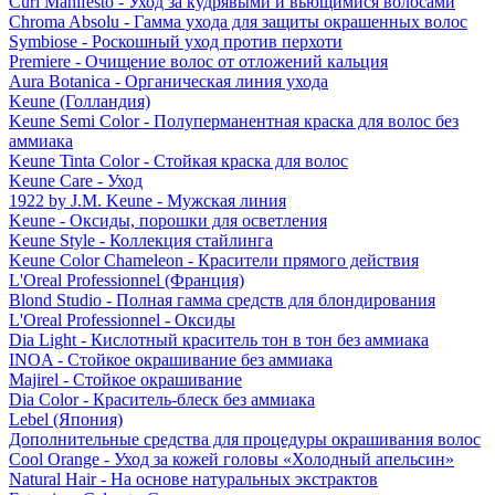
Curl Manifesto - Уход за кудрявыми и вьющимися волосами
Chroma Absolu - Гамма ухода для защиты окрашенных волос
Symbiose - Роскошный уход против перхоти
Premiere - Очищение волос от отложений кальция
Aura Botanica - Органическая линия ухода
Keune (Голландия)
Keune Semi Color - Полуперманентная краска для волос без
аммиака
Keune Tinta Color - Стойкая краска для волос
Keune Care - Уход
1922 by J.M. Keune - Мужская линия
Keune - Оксиды, порошки для осветления
Keune Style - Коллекция стайлинга
Keune Color Chameleon - Красители прямого действия
L'Oreal Professionnel (Франция)
Blond Studio - Полная гамма средств для блондирования
L'Oreal Professionnel - Оксиды
Dia Light - Кислотный краситель тон в тон без аммиака
INOA - Стойкое окрашивание без аммиака
Majirel - Стойкое окрашивание
Dia Color - Краситель-блеск без аммиака
Lebel (Япония)
Дополнительные средства для процедуры окрашивания волос
Cool Orange - Уход за кожей головы «Холодный апельсин»
Natural Hair - На основе натуральных экстрактов