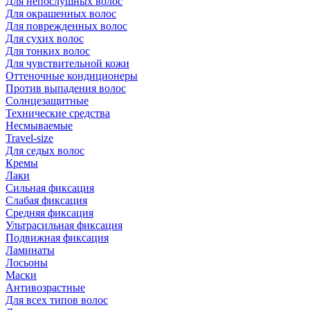
Для непослушных волос
Для окрашенных волос
Для поврежденных волос
Для сухих волос
Для тонких волос
Для чувствительной кожи
Оттеночные кондиционеры
Против выпадения волос
Солнцезащитные
Технические средства
Несмываемые
Travel-size
Для седых волос
Кремы
Лаки
Сильная фиксация
Слабая фиксация
Средняя фиксация
Ультрасильная фиксация
Подвижная фиксация
Ламинаты
Лосьоны
Маски
Антивозрастные
Для всех типов волос