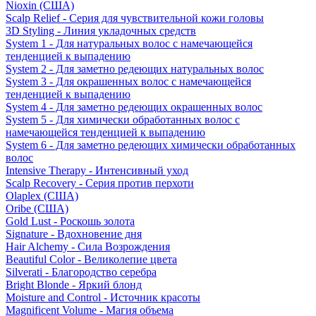
Nioxin (США)
Scalp Relief - Серия для чувствительной кожи головы
3D Styling - Линия укладочных средств
System 1 - Для натуральных волос с намечающейся
тенденцией к выпадению
System 2 - Для заметно редеющих натуральных волос
System 3 - Для окрашенных волос с намечающейся
тенденцией к выпадению
System 4 - Для заметно редеющих окрашенных волос
System 5 - Для химически обработанных волос с
намечающейся тенденцией к выпадению
System 6 - Для заметно редеющих химически обработанных
волос
Intensive Therapy - Интенсивный уход
Scalp Recovery - Серия против перхоти
Olaplex (США)
Oribe (США)
Gold Lust - Роскошь золота
Signature - Вдохновение дня
Hair Alchemy - Сила Возрождения
Beautiful Color - Великолепие цвета
Silverati - Благородство серебра
Bright Blonde - Яркий блонд
Moisture and Control - Источник красоты
Magnificent Volume - Магия объема