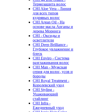
Термозащита волос
CHI Aloe Vera - Линия
для всех типов
кудрявых волос
CHI Argan Oil - На
основе масла Арганы и
дерева Моринга
CHI - Оксиды и
осветлители
CHI Deep Brilliance -
Глубокое увлажнение и
блеск
CHI Enviro - Система
разглаживания волос
CHI Man - Мужская
серия для волос, усов и
бороды
CHI Royal Treatment -
Королевский уход
CHI Styling -
Ухаживающий
стайлинг
CHI Infra -
Ежедневный уход