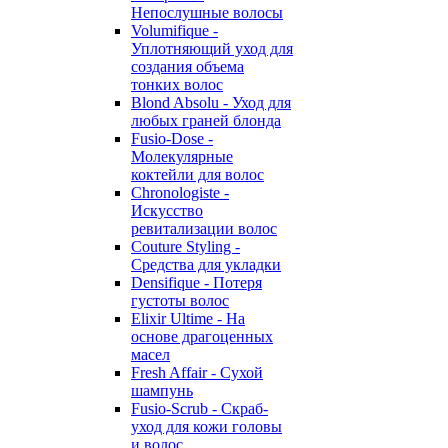
Непослушные волосы
Volumifique -
Уплотняющий уход для
создания объема
тонких волос
Blond Absolu - Уход для
любых граней блонда
Fusio-Dose -
Молекулярные
коктейли для волос
Chronologiste -
Искусство
ревитализации волос
Couture Styling -
Средства для укладки
Densifique - Потеря
густоты волос
Elixir Ultime - На
основе драгоценных
масел
Fresh Affair - Сухой
шампунь
Fusio-Scrub - Скраб-
уход для кожи головы
и волос