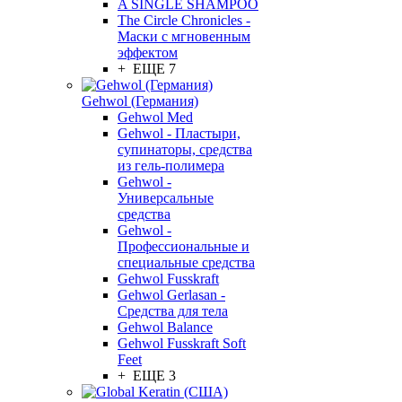
A SINGLE SHAMPOO
The Circle Chronicles -
Маски с мгновенным
эффектом
+ ЕЩЕ 7
Gehwol (Германия)
Gehwol Med
Gehwol - Пластыри,
супинаторы, средства
из гель-полимера
Gehwol -
Универсальные
средства
Gehwol -
Профессиональные и
специальные средства
Gehwol Fusskraft
Gehwol Gerlasan -
Средства для тела
Gehwol Balance
Gehwol Fusskraft Soft
Feet
+ ЕЩЕ 3