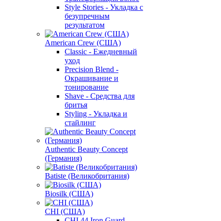
Style Stories - Укладка с
безупречным
результатом
American Crew (США)
Classic - Ежедневный
уход
Precision Blend -
Окрашивание и
тонирование
Shave - Средства для
бритья
Styling - Укладка и
стайлинг
Authentic Beauty Concept
(Германия)
Batiste (Великобритания)
Biosilk (США)
CHI (США)
CHI 44 Iron Guard -