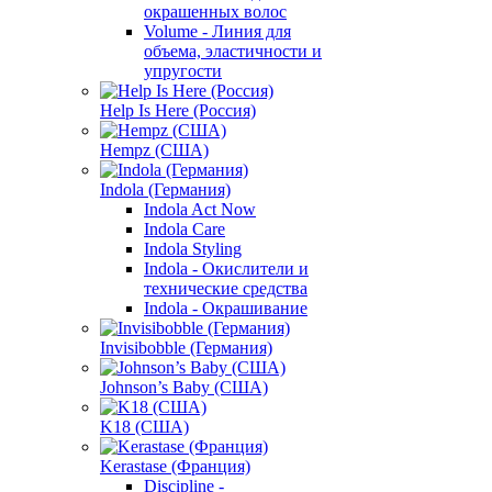
окрашенных волос
Volume - Линия для
объема, эластичности и
упругости
Help Is Here (Россия)
Hempz (США)
Indola (Германия)
Indola Act Now
Indola Care
Indola Styling
Indola - Окислители и
технические средства
Indola - Окрашивание
Invisibobble (Германия)
Johnson’s Baby (США)
K18 (США)
Kerastase (Франция)
Discipline -