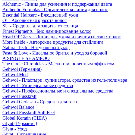
Alchemic - Линия для усиления и поддержания цвета
Authentic Formulas - Органическая линия для волос
Essential Haircare - Eжедневный уход
OI - Абсолютная красота волос
SU - Средства для защиты от солнца
Finest Pigments - Био-ламинирование волос
Heart Of Glass – Линия для ухода и сияния светлых волос
More Inside - Авторские продукты для стайлинга
Natural Tech - Натуральный уход
Pasta & Love - Идеальное бритье и уход за бородой
A SINGLE SHAMPOO
The Circle Chronicles - Маски с мгновенным эффектом
Gehwol (Германия)
Gehwol Med
Gehwol - Пластыри, супинаторы, средства из гель-полимера
Gehwol - Универсальные средства
Gehwol - Профессиональные и специальные средства
Gehwol Fusskraft
Gehwol Gerlasan - Средства для тела
Gehwol Balance
Gehwol Fusskraft Soft Feet
Global Keratin (США)
Glynt (Германия)
Glynt - Уход
Glynt - Окрашивание