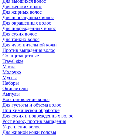
Для вьющихся волос
Для жестких волос
Для жирных волос
Для непослушных волос
Для окрашенных волос
Для поврежденных волос
Для сухих волос
Для тонких волос
Для чувствительной кожи
Против выпадения волос
Солнцезащитные
Travel-size
Масла
Молочко
Муссы
Наборы
Окислители
Ампулы
Восстановление волос
Для густоты и объема волос
При химической обработке
Для сухих и поврежденных волос
Рост волос, против выпадения
Укрепление волос
Для жирной кожи головы