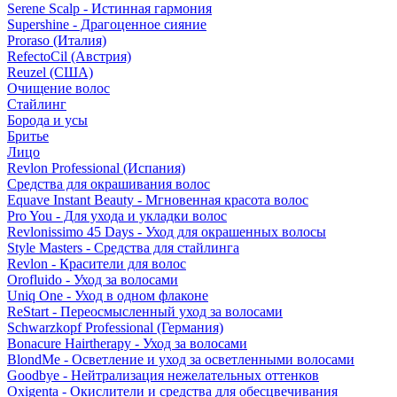
Serene Scalp - Истинная гармония
Supershine - Драгоценное сияние
Proraso (Италия)
RefectoCil (Австрия)
Reuzel (США)
Очищение волос
Стайлинг
Борода и усы
Бритье
Лицо
Revlon Professional (Испания)
Средства для окрашивания волос
Equave Instant Beauty - Мгновенная красота волос
Pro You - Для ухода и укладки волос
Revlonissimo 45 Days - Уход для окрашенных волосы
Style Masters - Средства для стайлинга
Revlon - Красители для волос
Orofluido - Уход за волосами
Uniq One - Уход в одном флаконе
ReStart - Переосмысленный уход за волосами
Schwarzkopf Professional (Германия)
Bonacure Hairtherapy - Уход за волосами
BlondMe - Осветление и уход за осветленными волосами
Goodbye - Нейтрализация нежелательных оттенков
Oxigenta - Окислители и средства для обесцвечивания