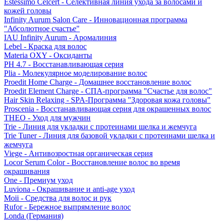
Estessimo Celcert - Селективная линия ухода за волосами и
кожей головы
Infinity Aurum Salon Care - Инновационная программа
"Абсолютное счастье"
IAU Infinity Aurum - Аромалиния
Lebel - Краска для волос
Materia OXY - Оксиданты
PH 4.7 - Восстанавливающая серия
Plia - Молекулярное моделирование волос
Proedit Home Charge - Домашнее восстановление волос
Proedit Element Charge - СПА-программа "Счастье для волос"
Hair Skin Relaxing - SPA-Программа "Здоровая кожа головы"
Proscenia - Восстанавливающая серия для окрашенных волос
THEO - Уход для мужчин
Trie - Линия для укладки с протеинами шелка и жемчуга
Trie Tuner - Линия для базовой укладки с протеинами шелка и
жемчуга
Viege - Антивозростная органическая серия
Locor Serum Color - Восстановление волос во время
окрашивания
One - Премиум уход
Luviona - Окрашивание и anti-age уход
Moii - Средства для волос и рук
Rufor - Бережное выпрямление волос
Londa (Германия)