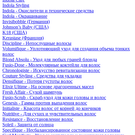
Indola Styling
Indola - Окислители и технические средства
Indola - Окрашивание
Invisibobble (Германия)
Johnson’s Baby (США)
K18 (США)
Kerastase (Франция)
Discipline - Непослушные волосы
Volumifique - Уплотняющий уход для создания объема тонких
волос
Blond Absolu - Уход для любых граней блонда
Fusio-Dose - Молекулярные коктейли для волос
Chronologiste - Искусство ревитализации волос
Couture Styling - Средства для укладки
Densifique - Потеря густоты волос
Elixir Ultime - На основе драгоценных масел
Fresh Affair - Сухой шампунь
Fusio-Scrub - Скраб-уход для кожи головы и волос
Genesis - Гамма против выпадения волос
Initialiste - Красота волос от корней до кончиков
Nutritive - Для сухих и чувствительных волос
Resistance - Восстановление волос
Soleil - Защита от солнца
Specifique - Несбалансированное состояние кожи головы