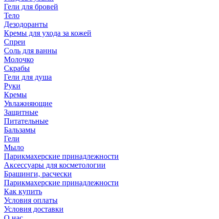
Гели для бровей
Тело
Дезодоранты
Кремы для ухода за кожей
Спреи
Соль для ванны
Молочко
Скрабы
Гели для душа
Руки
Кремы
Увлажняющие
Защитные
Питательные
Бальзамы
Гели
Мыло
Парикмахерские принадлежности
Аксессуары для косметологии
Брашинги, расчески
Парикмахерские принадлежности
Как купить
Условия оплаты
Условия доставки
О нас