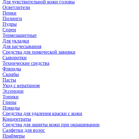
Для чувствительной кожи головы
Осветлители
Пенки
Пилинги
Пудры
Спреи
Термозащитные
Для укладки
Для расчесывания
Средства для химической завивки
Сыворотки
Технические средства
Флюиды
Скрабы
Пасты
Уход с кератином
Эссенции
Тоники
Глины
Помады
Средства для удаления краски с кожи
Концентраты
Средства для защиты кожи при окрашивании
Салфетки для волос
Праймеры