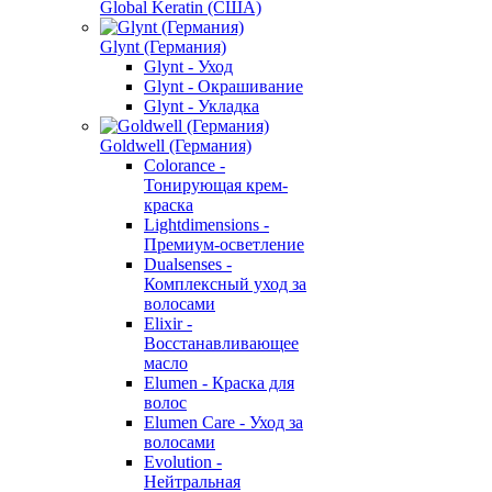
Global Keratin (США)
Glynt (Германия)
Glynt - Уход
Glynt - Окрашивание
Glynt - Укладка
Goldwell (Германия)
Colorance -
Тонирующая крем-
краска
Lightdimensions -
Премиум-осветление
Dualsenses -
Комплексный уход за
волосами
Elixir -
Восстанавливающее
масло
Elumen - Краска для
волос
Elumen Care - Уход за
волосами
Evolution -
Нейтральная